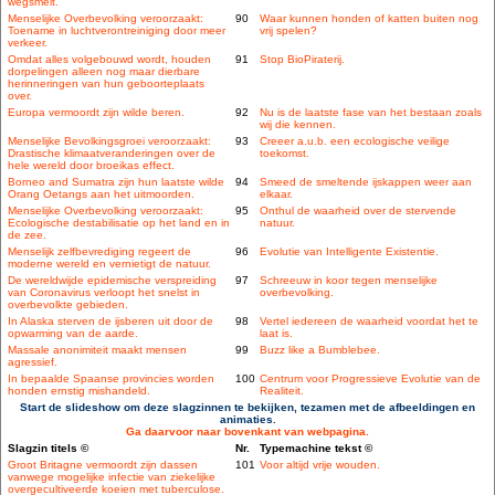
wegsmelt.
Menselijke Overbevolking veroorzaakt:
90
Waar kunnen honden of katten buiten nog
Toename in luchtverontreiniging door meer
vrij spelen?
verkeer.
Omdat alles volgebouwd wordt, houden
91
Stop BioPiraterij.
dorpelingen alleen nog maar dierbare
herinneringen van hun geboorteplaats
over.
Europa vermoordt zijn wilde beren.
92
Nu is de laatste fase van het bestaan zoals
wij die kennen.
Menselijke Bevolkingsgroei veroorzaakt:
93
Creeer a.u.b. een ecologische veilige
Drastische klimaatveranderingen over de
toekomst.
hele wereld door broeikas effect.
Borneo and Sumatra zijn hun laatste wilde
94
Smeed de smeltende ijskappen weer aan
Orang Oetangs aan het uitmoorden.
elkaar.
Menselijke Overbevolking veroorzaakt:
95
Onthul de waarheid over de stervende
Ecologische destabilisatie op het land en in
natuur.
de zee.
Menselijk zelfbevrediging regeert de
96
Evolutie van Intelligente Existentie.
moderne wereld en vernietigt de natuur.
De wereldwijde epidemische verspreiding
97
Schreeuw in koor tegen menselijke
van Coronavirus verloopt het snelst in
overbevolking.
overbevolkte gebieden.
In Alaska sterven de ijsberen uit door de
98
Vertel iedereen de waarheid voordat het te
opwarming van de aarde.
laat is.
Massale anonimiteit maakt mensen
99
Buzz like a Bumblebee.
agressief.
In bepaalde Spaanse provincies worden
100
Centrum voor Progressieve Evolutie van de
honden ernstig mishandeld.
Realiteit.
Start de slideshow om deze slagzinnen te bekijken, tezamen met de afbeeldingen en
animaties.
Ga daarvoor naar bovenkant van webpagina.
Slagzin titels ©
Nr.
Typemachine tekst ©
Groot Britagne vermoordt zijn dassen
101
Voor altijd vrije wouden.
vanwege mogelijke infectie van ziekelijke
overgecultiveerde koeien met tuberculose.