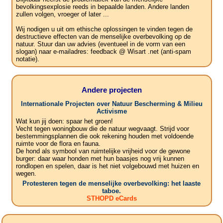
bevolkingsexplosie reeds in bepaalde landen. Andere landen
zullen volgen, vroeger of later ...
Wij nodigen u uit om ethische oplossingen te vinden tegen de
destructieve effecten van de menselijke overbevolking op de
natuur. Stuur dan uw advies (eventueel in de vorm van een
slogan) naar e-mailadres: feedback @ Wisart .net (anti-spam
notatie).
Andere projecten
Internationale Projecten over Natuur Bescherming & Milieu
Activisme
Wat kun jij doen: spaar het groen!
Vecht tegen woningbouw die de natuur wegvaagt. Strijd voor
bestemmingsplannen die ook rekening houden met voldoende
ruimte voor de flora en fauna.
De hond als symbool van ruimtelijke vrijheid voor de gewone
burger: daar waar honden met hun baasjes nog vrij kunnen
rondlopen en spelen, daar is het niet volgebouwd met huizen en
wegen.
Protesteren tegen de menselijke overbevolking: het laaste
taboe.
STHOPD eCards