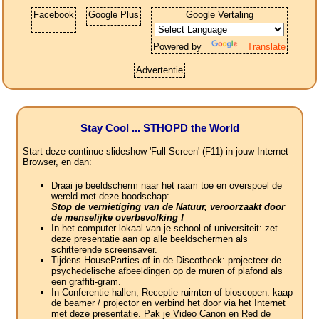
Facebook
Google Plus
Google Vertaling
Powered by
Translate
Advertentie
Stay Cool ... STHOPD the World
Start deze continue slideshow 'Full Screen' (F11) in jouw Internet
Browser, en dan:
Draai je beeldscherm naar het raam toe en overspoel de
wereld met deze boodschap:
Stop de vernietiging van de Natuur, veroorzaakt door
de menselijke overbevolking !
In het computer lokaal van je school of universiteit: zet
deze presentatie aan op alle beeldschermen als
schitterende screensaver.
Tijdens HouseParties of in de Discotheek: projecteer de
psychedelische afbeeldingen op de muren of plafond als
een graffiti-gram.
In Conferentie hallen, Receptie ruimten of bioscopen: kaap
de beamer / projector en verbind het door via het Internet
met deze presentatie. Pak je Video Canon en Red de