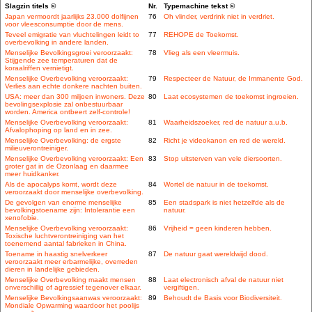
Slagzin titels ©
Nr.
Typemachine tekst ©
Japan vermoordt jaarlijks 23.000 dolfijnen
76
Oh vlinder, verdrink niet in verdriet.
voor vleesconsumptie door de mens.
Teveel emigratie van vluchtelingen leidt to
77
REHOPE de Toekomst.
overbevolking in andere landen.
Menselijke Bevolkingsgroei veroorzaakt:
78
Vlieg als een vleermuis.
Stijgende zee temperaturen dat de
koraalriffen vernietigt.
Menselijke Overbevolking veroorzaakt:
79
Respecteer de Natuur, de Immanente God.
Verlies aan echte donkere nachten buiten.
USA: meer dan 300 miljoen inwoners. Deze
80
Laat ecosystemen de toekomst ingroeien.
bevolingsexplosie zal onbestuurbaar
worden. America ontbeert zelf-controle!
Menselijke Overbevolking veroorzaakt:
81
Waarheidszoeker, red de natuur a.u.b.
Afvalophoping op land en in zee.
Menselijke Overbevolking: de ergste
82
Richt je videokanon en red de wereld.
milieuverontreiniger.
Menselijke Overbevolking veroorzaakt: Een
83
Stop uitsterven van vele diersoorten.
groter gat in de Ozonlaag en daarmee
meer huidkanker.
Als de apocalyps komt, wordt deze
84
Wortel de natuur in de toekomst.
veroorzaakt door menselijke overbevolking.
De gevolgen van enorme menselijke
85
Een stadspark is niet hetzelfde als de
bevolkingstoename zijn: Intolerantie een
natuur.
xenofobie.
Menselijke Overbevolking veroorzaakt:
86
Vrijheid = geen kinderen hebben.
Toxische luchtverontreiniging van het
toenemend aantal fabrieken in China.
Toename in haastig snelverkeer
87
De natuur gaat wereldwijd dood.
veroorzaakt meer erbarmelijke, overreden
dieren in landelijke gebieden.
Menselijke Overbevolking maakt mensen
88
Laat electronisch afval de natuur niet
onverschillig of agressief tegenover elkaar.
vergiftigen.
Menselijke Bevolkingsaanwas veroorzaakt:
89
Behoudt de Basis voor Biodiversiteit.
Mondiale Opwarming waardoor het poolijs