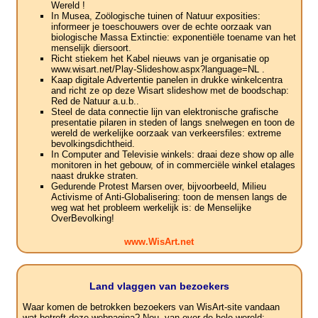
Wereld !
In Musea, Zoölogische tuinen of Natuur exposities:
informeer je toeschouwers over de echte oorzaak van
biologische Massa Extinctie: exponentiële toename van het
menselijk diersoort.
Richt stiekem het Kabel nieuws van je organisatie op
www.wisart.net/Play-Slideshow.aspx?language=NL .
Kaap digitale Advertentie panelen in drukke winkelcentra
and richt ze op deze Wisart slideshow met de boodschap:
Red de Natuur a.u.b..
Steel de data connectie lijn van elektronische grafische
presentatie pilaren in steden of langs snelwegen en toon de
wereld de werkelijke oorzaak van verkeersfiles: extreme
bevolkingsdichtheid.
In Computer and Televisie winkels: draai deze show op alle
monitoren in het gebouw, of in commerciële winkel etalages
naast drukke straten.
Gedurende Protest Marsen over, bijvoorbeeld, Milieu
Activisme of Anti-Globalisering: toon de mensen langs de
weg wat het probleem werkelijk is: de Menselijke
OverBevolking!
www.WisArt.net
Land vlaggen van bezoekers
Waar komen de betrokken bezoekers van WisArt-site vandaan
wat betreft deze webpagina? Nou, van over de hele wereld: