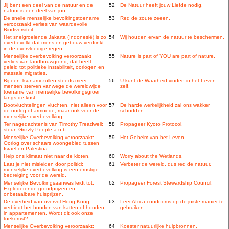
Jij bent een deel van de natuur en de
52
De Natuur heeft jouw Liefde nodig.
natuur is een deel van jou.
De snelle menselijke bevolkingstoename
53
Red de zoute zeeen.
veroorzaakt verlies van waardevolle
Biodiversiteit.
Het snelgroeiende Jakarta (Indonesië) is zo
54
Wij houden ervan de natuur te beschermen.
overbevolkt dat mens en gebouw verdrinkt
in de overvloedige regen.
Menselijke overbevolking veroorzaakt
55
Nature is part of YOU are part of nature.
verlies van landbouwgrond, dat heeft
geleid tot politieke instabiliteit, oorlogen en
massale migraties.
Bij een Tsunami zullen steeds meer
56
U kunt de Waarheid vinden in het Leven
mensen sterven vanwege de wereldwijde
zelf.
toename van menselijke bevolkingsgroei
langs de kust.
Bootvluchtelingen vluchten, niet alleen voor
57
De harde werkelijkheid zal ons wakker
de oorlog of armoede, maar ook voor de
schudden.
menselijke overbevolking.
Ter nagedachtenis van Timothy Treadwell:
58
Propageer Kyoto Protocol.
steun Grizzly People a.u.b..
Menselijke Overbevolking veroorzaakt:
59
Het Geheim van het Leven.
Oorlog over schaars woongebied tussen
Israel en Palestina.
Help ons klimaat niet naar de kloten.
60
Worry about the Wetlands.
Laat je niet misleiden door politici:
61
Verbeter de wereld, dus red de natuur.
menselijke overbevolking is een ernstige
bedreiging voor de wereld.
Menselijke Bevolkingsaanwas leidt tot:
62
Propageer Forest Stewardship Council.
Exploderende grondprijzen en
onbetaalbare huisprijzen.
De overheid van overvol Hong Kong
63
Leer Africa condooms op de juiste manier te
verbiedt het houden van katten of honden
gebruiken.
in appartementen. Wordt dit ook onze
toekomst?
Menselijke Overbevolking veroorzaakt:
64
Koester natuurlijke hulpbronnen.