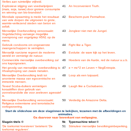
Verlies aan ruimtelijke vrijheid.
Explosieve stijging van voedselprijzen
41
An Inconvenient Truth.
(mais, soja, tarwe) door grotere consumptie
en winning van bio-brandstof.
Mondiale opwarming is mede het resultaat
42
Bescherm pure Permafrost.
van vele dorpen die uitgroeien to grote,
warmte-verliezend steden van beton en
asfalt.
Menselijke Overbevolking veroorzaakt:
43
Jongleer niet met de Jungel.
Vogelslachting vanwege mogelijke
oversprong van vogelgriep H5N1 op de
mens.
Gebruik condooms om ongewenste
44
Fight like a Tiger.
zwangerschappen te vermijden.
Menselijk narcisme regeert de moderne
45
Evolutie: de ware kijk op het leven.
wereld en vernietigt de natuur.
Commerciële menselijke overbevolking zal
46
Hoeders van de Aarde, red de natuur a.u.b.
ons kapotgroeien.
Het gevolg van menselijke overbevolking is:
47
e = mc^2 en Leven = NegEntropie.
Afvalophoping van zware metalen.
Menselijke Overbevolking leidt tot
48
Loop als een luipaard.
anonieme massa van egocentrische en
immorele mensen.
Teveel Scuba-duikers vernietigen
49
Laugh like a Cuckabaroo.
koraalriffen door gebruik van
zonnebrandolie die voor zeeleven agressief
is.
Menselijke Overbevolking veroorzaakt:
50
Verdedig de Amazone Delta.
Religieus extremisme and terroristische
oorlogsvoering.
Start de slideshow om deze slagzinnen te bekijken, tezamen met de afbeeldingen en
animaties.
Ga daarvoor naar bovenkant van webpagina.
Slagzin titels ©
Nr.
Typemachine tekst ©
'De toekomst koesteren' betekent 'De
51
Stimuleer menselijke bevolkingsinbeperking.
toekomst reguleren'.