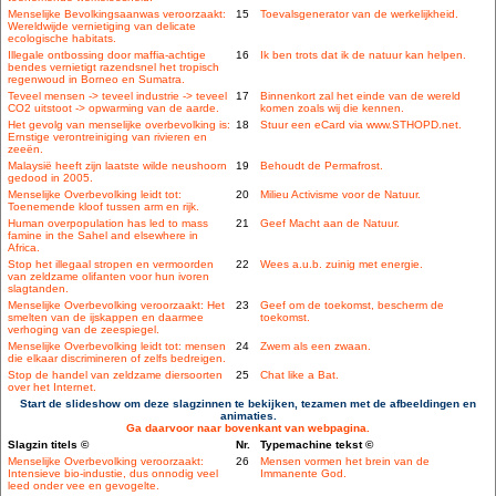
Menselijke Bevolkingsaanwas veroorzaakt:
15
Toevalsgenerator van de werkelijkheid.
Wereldwijde vernietiging van delicate
ecologische habitats.
Illegale ontbossing door maffia-achtige
16
Ik ben trots dat ik de natuur kan helpen.
bendes vernietigt razendsnel het tropisch
regenwoud in Borneo en Sumatra.
Teveel mensen -> teveel industrie -> teveel
17
Binnenkort zal het einde van de wereld
CO2 uitstoot -> opwarming van de aarde.
komen zoals wij die kennen.
Het gevolg van menselijke overbevolking is:
18
Stuur een eCard via www.STHOPD.net.
Ernstige verontreiniging van rivieren en
zeeën.
Malaysië heeft zijn laatste wilde neushoorn
19
Behoudt de Permafrost.
gedood in 2005.
Menselijke Overbevolking leidt tot:
20
Milieu Activisme voor de Natuur.
Toenemende kloof tussen arm en rijk.
Human overpopulation has led to mass
21
Geef Macht aan de Natuur.
famine in the Sahel and elsewhere in
Africa.
Stop het illegaal stropen en vermoorden
22
Wees a.u.b. zuinig met energie.
van zeldzame olifanten voor hun ivoren
slagtanden.
Menselijke Overbevolking veroorzaakt: Het
23
Geef om de toekomst, bescherm de
smelten van de ijskappen en daarmee
toekomst.
verhoging van de zeespiegel.
Menselijke Overbevolking leidt tot: mensen
24
Zwem als een zwaan.
die elkaar discrimineren of zelfs bedreigen.
Stop de handel van zeldzame diersoorten
25
Chat like a Bat.
over het Internet.
Start de slideshow om deze slagzinnen te bekijken, tezamen met de afbeeldingen en
animaties.
Ga daarvoor naar bovenkant van webpagina.
Slagzin titels ©
Nr.
Typemachine tekst ©
Menselijke Overbevolking veroorzaakt:
26
Mensen vormen het brein van de
Intensieve bio-industie, dus onnodig veel
Immanente God.
leed onder vee en gevogelte.