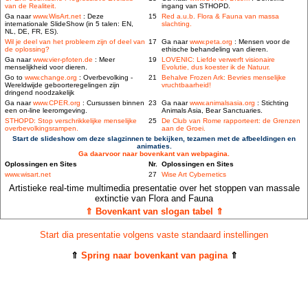
van de Realiteit.
ingang van STHOPD.
Ga naar
www.WisArt.net
: Deze
15
Red a.u.b. Flora & Fauna van massa
internationale SlideShow (in 5 talen: EN,
slachting.
NL, DE, FR, ES).
Wil je deel van het probleem zijn of deel van
17
Ga naar
www.peta.org
: Mensen voor de
de oplossing?
ethische behandeling van dieren.
Ga naar
www.vier-pfoten.de
: Meer
19
LOVENIC: Liefde verwerft visionaire
menselijkheid voor dieren.
Evolutie, dus koester ik de Natuur.
Go to
www.change.org
: Overbevolking -
21
Behalve Frozen Ark: Bevries menselijke
Wereldwijde geboorteregelingen zijn
vruchtbaarheid!
dringend noodzakelijk
Ga naar
www.CPER.org
: Cursussen binnen
23
Ga naar
www.animalsasia.org
: Stichting
een on-line leeromgeving.
Animals Asia, Bear Sanctuaries.
STHOPD: Stop verschrikkelijke menselijke
25
De Club van Rome rapporteert: de Grenzen
overbevolkingsrampen.
aan de Groei.
Start de slideshow om deze slagzinnen te bekijken, tezamen met de afbeeldingen en
animaties.
Ga daarvoor naar bovenkant van webpagina.
Oplossingen en Sites
Nr.
Oplossingen en Sites
www.wisart.net
27
Wise Art Cybernetics
Artistieke real-time multimedia presentatie over het stoppen van massale
extinctie van Flora and Fauna
⇑ Bovenkant van slogan tabel ⇑
Start dia presentatie volgens vaste standaard instellingen
⇑
Spring naar bovenkant van pagina
⇑