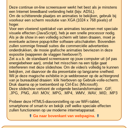
Deze continue on-line screensaver werkt het best als je minstens
een Internet breedband verbinding hebt (bijv. ADSL).
Om de schitterende plaatjes en animaties te bekijken, gebruik bij
voorkeur een scherm resolutie van XGA (1024 x 768 pixels) of
hoger.
Voor een vloeiend spektakel van animaties tezamen met speciale
visuele effecten (JavaScript), heb je een snelle processor nodig.
Als je de show in een volledig scherm wilt laten draaien, moet je
eventuele actieve popup-killer software uitschakelen. Bovendien
zullen sommige firewall suites die commerciële advertenties
onderdrukken, de mooie grafische animaties bevriezen in deze
expositie (wapperen de vlaggen hierboven?).
Zet a.u.b. de standaard screensaver op jouw computer uit (of pas
energiebeheer aan), omdat het misschien na een tijdje gaat
interfereren met deze slideshow. Om de video's volledig te kunnen
bekijken, zet daarvoor de dia presentatie op langzame snelheid.
Wil je deze magische exhibitie in je webbrowser op de achtergrond
van je bureaublad draaien: klik hierboven op Gebruik-volle-scherm.
Druk daarna op je toetsenbord op Ctrl-Esc (Microsoft).
Deze slideshow vertoont de volgende bestandsformaten: .GIF,
.JPG, .PNG, .AVI .MOV, .MPG, .MP4, .WMV, .WAV, .MID, .MP3
.
Probeer deze HTML5-diavoorstelling op uw WiFi-tablet,
smartphone of smart-tv en bekijk zelf welke speciale effecten
zullen functioneren op uw moderne internetapparaat.
⇑
Ga naar bovenkant van webpagina.
⇑