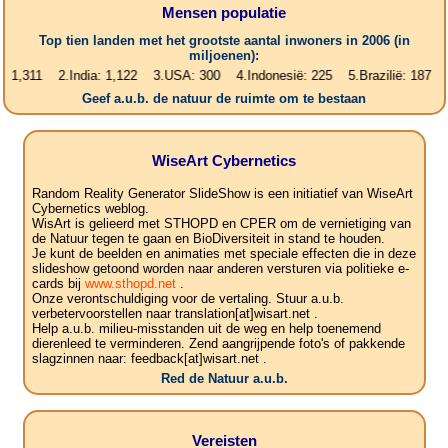
Mensen populatie
Top tien landen met het grootste aantal inwoners in 2006 (in
miljoenen):
1 2.India: 1,122 3.USA: 300 4.Indonesië: 225 5.Brazilië: 187 6.Pakist
Geef a.u.b. de natuur de ruimte om te bestaan
WiseArt Cybernetics
Random Reality Generator SlideShow is een initiatief van WiseArt
Cybernetics weblog.
WisArt is gelieerd met STHOPD en CPER om de vernietiging van
de Natuur tegen te gaan en BioDiversiteit in stand te houden.
Je kunt de beelden en animaties met speciale effecten die in deze
slideshow getoond worden naar anderen versturen via politieke e-
cards bij
www.sthopd.net
.
Onze verontschuldiging voor de vertaling. Stuur a.u.b.
verbetervoorstellen naar translation[at]wisart.net .
Help a.u.b. milieu-misstanden uit de weg en help toenemend
dierenleed te verminderen. Zend aangrijpende foto's of pakkende
slagzinnen naar: feedback[at]wisart.net .
Red de Natuur a.u.b.
Vereisten