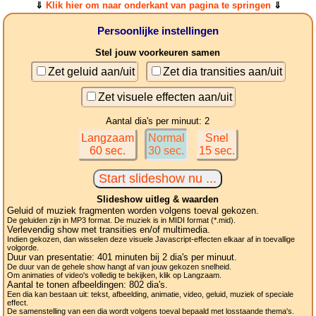
⇓
Klik hier om naar onderkant van pagina te springen
⇓
Persoonlijke instellingen
Stel jouw voorkeuren samen
Zet geluid aan/uit
Zet dia transities aan/uit
Zet visuele effecten aan/uit
Aantal dia's per minuut: 2
Langzaam
Normal
Snel
60 sec.
30 sec.
15 sec.
Slideshow uitleg & waarden
Geluid of muziek fragmenten worden volgens toeval gekozen.
De geluiden zijn in MP3 format. De muziek is in MIDI format (*.mid).
Verlevendig show met transities en/of multimedia.
Indien gekozen, dan wisselen deze visuele Javascript-effecten elkaar af in toevallige
volgorde.
Duur van presentatie:
401
minuten bij 2
dia's
per minuut.
De duur van de gehele show hangt af van jouw gekozen snelheid.
Om animaties of video's volledig te bekijken, klik op Langzaam.
Aantal te tonen afbeeldingen:
802
dia's.
Een dia kan bestaan uit: tekst, afbeelding, animatie, video, geluid, muziek of speciale
effect.
De samenstelling van een dia wordt volgens toeval bepaald met losstaande thema's.