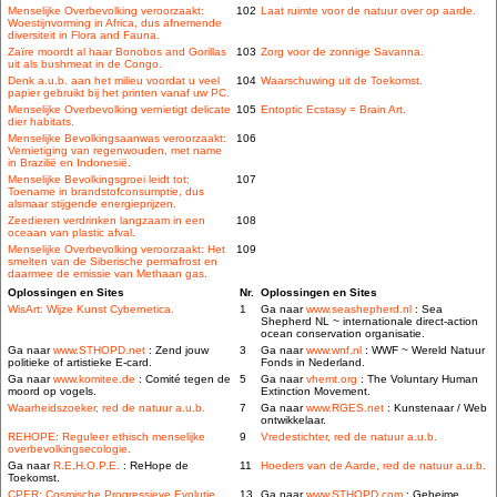
Menselijke Overbevolking veroorzaakt:
102
Laat ruimte voor de natuur over op aarde.
Woestijnvorming in Africa, dus afnemende
diversiteit in Flora and Fauna.
Zaïre moordt al haar Bonobos and Gorillas
103
Zorg voor de zonnige Savanna.
uit als bushmeat in de Congo.
Denk a.u.b. aan het milieu voordat u veel
104
Waarschuwing uit de Toekomst.
papier gebruikt bij het printen vanaf uw PC.
Menselijke Overbevolking vernietigt delicate
105
Entoptic Ecstasy = Brain Art.
dier habitats.
Menselijke Bevolkingsaanwas veroorzaakt:
106
Vernietiging van regenwouden, met name
in Brazilië en Indonesië.
Menselijke Bevolkingsgroei leidt tot:
107
Toename in brandstofconsumptie, dus
alsmaar stijgende energieprijzen.
Zeedieren verdrinken langzaam in een
108
oceaan van plastic afval.
Menselijke Overbevolking veroorzaakt: Het
109
smelten van de Siberische permafrost en
daarmee de emissie van Methaan gas.
Oplossingen en Sites
Nr.
Oplossingen en Sites
WisArt: Wijze Kunst Cybernetica.
1
Ga naar
www.seashepherd.nl
: Sea
Shepherd NL ~ internationale direct-action
ocean conservation organisatie.
Ga naar
www.STHOPD.net
: Zend jouw
3
Ga naar
www.wnf.nl
: WWF ~ Wereld Natuur
politieke of artistieke E-card.
Fonds in Nederland.
Ga naar
www.komitee.de
: Comité tegen de
5
Ga naar
vhemt.org
: The Voluntary Human
moord op vogels.
Extinction Movement.
Waarheidszoeker, red de natuur a.u.b.
7
Ga naar
www.RGES.net
: Kunstenaar / Web
ontwikkelaar.
REHOPE: Reguleer ethisch menselijke
9
Vredestichter, red de natuur a.u.b.
overbevolkingsecologie.
Ga naar
R.E.H.O.P.E.
: ReHope de
11
Hoeders van de Aarde, red de natuur a.u.b.
Toekomst.
CPER: Cosmische Progressieve Evolutie
13
Ga naar
www.STHOPD.com
: Geheime