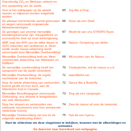
Overvloedig CO
en Methaan uitstoot en
2
dus opwarming van de aarde.
Voor al het toiletpapier op de wereld
65
Jog like a Frog.
moeten er miljoenen bomen omgehakt
worden.
De alsmaar toenemende aantal gebouwen
66
Groei als een Giraf.
en wegen veroozaakt ongewenste
klimaatverstoringen.
De gevolgen van enorme menselijke
67
Wordt lid van ons STHOPD-Team.
bevolkingstoename zijn: Geografische en
economische druk op onze leefomgeving.
WNF zegt dat 60% van de wilde dieren in
68
Natuur: Oorsprong van liefde.
2020 misschien wel verdwenen is. Deze
snelle zesde massa-uitsterving wordt
veroorzaakt door Menselijke Overbevolking!
Menselijke Overbevolking leidt tot: Meer
69
Wij houden van de Natuur.
commerciële afslachting van Walvissen en
Dolfijnen.
De menselijke overbevolking heeft het
70
Vredestichter, red de natuur a.u.b.
aangezicht van de aarde veranderd.
Menselijke Overbevolking: de ergste
71
www.WisArt.net.
nachtmerrie van de toekomst.
Stop de wrede afslachting van zeehonden,
72
Dance like a Butterfly.
levend gevild om hun bont, aan de
Atlantische kust in Canada..
Menselijke Bevolkingsgroei veroorzaakt:
73
Zing als een zangvogel.
Ontbossing, dus afname in leefgebieden
van vele diersoorten.
Stop het stropen en vermoorden van
74
Zaai de natuur uit voor de toekomst.
zeldzame neushoorns voor hun vermeende
medicinale hoorns.
Menselijke Overbevolking zal ons tot de
75
Huil als een hyena.
volgende wereldoorlog leiden.
Start de slideshow om deze slagzinnen te bekijken, tezamen met de afbeeldingen en
animaties.
Ga daarvoor naar bovenkant van webpagina.