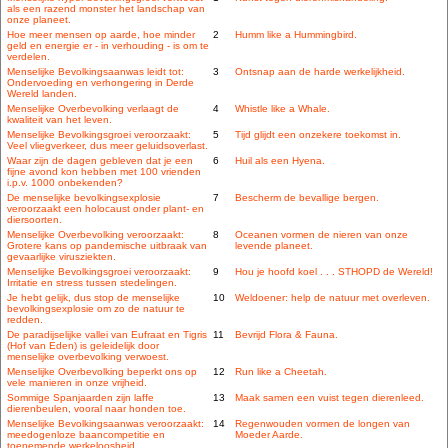
als een razend monster het landschap van
onze planeet.
Hoe meer mensen op aarde, hoe minder
2
Humm like a Hummingbird.
geld en energie er - in verhouding - is om te
verdelen.
Menselijke Bevolkingsaanwas leidt tot:
3
Ontsnap aan de harde werkelijkheid.
Ondervoeding en verhongering in Derde
Wereld landen.
Menselijke Overbevolking verlaagt de
4
Whistle like a Whale.
kwaliteit van het leven.
Menselijke Bevolkingsgroei veroorzaakt:
5
Tijd glijdt een onzekere toekomst in.
Veel vliegverkeer, dus meer geluidsoverlast.
Waar zijn de dagen gebleven dat je een
6
Huil als een Hyena.
fijne avond kon hebben met 100 vrienden
i.p.v. 1000 onbekenden?
De menselijke bevolkingsexplosie
7
Bescherm de bevallige bergen.
veroorzaakt een holocaust onder plant- en
diersoorten.
Menselijke Overbevolking veroorzaakt:
8
Oceanen vormen de nieren van onze
Grotere kans op pandemische uitbraak van
levende planeet.
gevaarlijke virusziekten.
Menselijke Bevolkingsgroei veroorzaakt:
9
Hou je hoofd koel . . . STHOPD de Wereld!
Irritatie en stress tussen stedelingen.
Je hebt gelijk, dus stop de menselijke
10
Weldoener: help de natuur met overleven.
bevolkingsexplosie om zo de natuur te
redden.
De paradijselijke vallei van Eufraat en Tigris
11
Bevrijd Flora & Fauna.
(Hof van Eden) is geleidelijk door
menselijke overbevolking verwoest.
Menselijke Overbevolking beperkt ons op
12
Run like a Cheetah.
vele manieren in onze vrijheid.
Sommige Spanjaarden zijn laffe
13
Maak samen een vuist tegen dierenleed.
dierenbeulen, vooral naar honden toe.
Menselijke Bevolkingsaanwas veroorzaakt:
14
Regenwouden vormen de longen van
meedogenloze baancompetitie en
Moeder Aarde.
toenemende werkeloosheid.