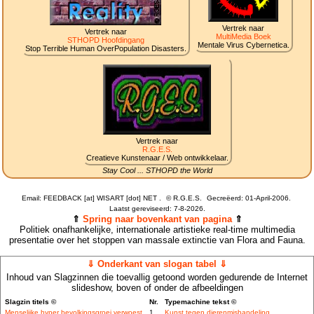
Vertrek naar
Vertrek naar
MultiMedia Boek
STHOPD Hoofdingang
Mentale Virus Cybernetica.
Stop Terrible Human OverPopulation Disasters.
Vertrek naar
R.G.E.S.
Creatieve Kunstenaar / Web ontwikkelaar.
Stay Cool ... STHOPD the World
Email: FEEDBACK [at] WISART [dot] NET .
©
R.G.E.S.
Gecreëerd: 01-April-2006.
Laatst gereviseerd:
7-8-2026.
⇑
Spring naar bovenkant van pagina
⇑
Politiek onafhankelijke, internationale artistieke real-time multimedia
presentatie over het stoppen van massale extinctie van Flora and Fauna.
⇓ Onderkant van slogan tabel ⇓
Inhoud van Slagzinnen die toevallig getoond worden gedurende de Internet
slideshow, boven of onder de afbeeldingen
Slagzin titels ©
Nr.
Typemachine tekst ©
Menselijke hyper bevolkingsgroei verwoest
1
Kunst tegen dierenmishandeling.