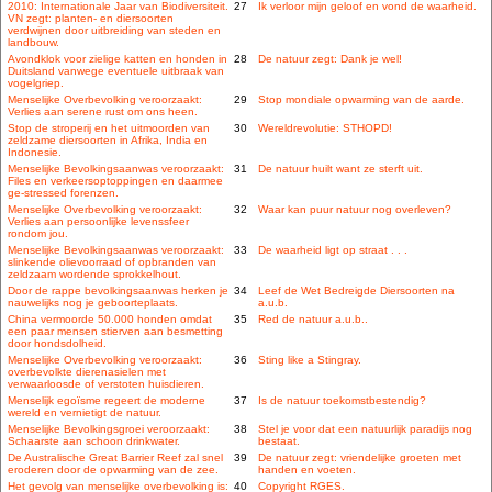
2010: Internationale Jaar van Biodiversiteit.
27
Ik verloor mijn geloof en vond de waarheid.
VN zegt: planten- en diersoorten
verdwijnen door uitbreiding van steden en
landbouw.
Avondklok voor zielige katten en honden in
28
De natuur zegt: Dank je wel!
Duitsland vanwege eventuele uitbraak van
vogelgriep.
Menselijke Overbevolking veroorzaakt:
29
Stop mondiale opwarming van de aarde.
Verlies aan serene rust om ons heen.
Stop de stroperij en het uitmoorden van
30
Wereldrevolutie: STHOPD!
zeldzame diersoorten in Afrika, India en
Indonesie.
Menselijke Bevolkingsaanwas veroorzaakt:
31
De natuur huilt want ze sterft uit.
Files en verkeersoptoppingen en daarmee
ge-stressed forenzen.
Menselijke Overbevolking veroorzaakt:
32
Waar kan puur natuur nog overleven?
Verlies aan persoonlijke levenssfeer
rondom jou.
Menselijke Bevolkingsaanwas veroorzaakt:
33
De waarheid ligt op straat . . .
slinkende olievoorraad of opbranden van
zeldzaam wordende sprokkelhout.
Door de rappe bevolkingsaanwas herken je
34
Leef de Wet Bedreigde Diersoorten na
nauwelijks nog je geboorteplaats.
a.u.b.
China vermoorde 50.000 honden omdat
35
Red de natuur a.u.b..
een paar mensen stierven aan besmetting
door hondsdolheid.
Menselijke Overbevolking veroorzaakt:
36
Sting like a Stingray.
overbevolkte dierenasielen met
verwaarloosde of verstoten huisdieren.
Menselijk egoïsme regeert de moderne
37
Is de natuur toekomstbestendig?
wereld en vernietigt de natuur.
Menselijke Bevolkingsgroei veroorzaakt:
38
Stel je voor dat een natuurlijk paradijs nog
Schaarste aan schoon drinkwater.
bestaat.
De Australische Great Barrier Reef zal snel
39
De natuur zegt: vriendelijke groeten met
eroderen door de opwarming van de zee.
handen en voeten.
Het gevolg van menselijke overbevolking is:
40
Copyright RGES.