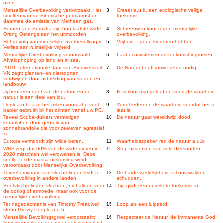
over.
Menselijke Overbevolking veroorzaakt: Het
3
Creeer a.u.b. een ecologische veilige
smelten van de Siberische permafrost en
toekomst.
daarmee de emissie van Methaan gas.
Borneo and Sumatra zijn hun laatste wilde
4
Schreeuw in koor tegen menselijke
Orang Oetangs aan het uitmoorden.
overbevolking.
Het gevolg van menselijke overbevolking is:
5
Vrijheid = geen kinderen hebben.
Verlies aan ruimtelijke vrijheid.
Menselijke Overbevolking veroorzaakt:
6
Laat ecosystemen de toekomst ingroeien.
Afvalophoping op land en in zee.
2010: Internationale Jaar van Biodiversiteit.
7
De Natuur heeft jouw Liefde nodig.
VN zegt: planten- en diersoorten
verdwijnen door uitbreiding van steden en
landbouw.
Jij bent een deel van de natuur en de
8
Ik verloor mijn geloof en vond de waarheid.
natuur is een deel van jou.
Denk a.u.b. aan het milieu voordat u veel
9
Vertel iedereen de waarheid voordat het te
papier gebruikt bij het printen vanaf uw PC.
laat is.
Teveel Scuba-duikers vernietigen
10
De natuur gaat wereldwijd dood.
koraalriffen door gebruik van
zonnebrandolie die voor zeeleven agressief
is.
Europa vermoordt zijn wilde beren.
11
Waarheidszoeker, red de natuur a.u.b.
WNF zegt dat 60% van de wilde dieren in
12
Stop uitsterven van vele diersoorten.
2020 misschien wel verdwenen is. Deze
snelle zesde massa-uitsterving wordt
veroorzaakt door Menselijke Overbevolking!
Teveel emigratie van vluchtelingen leidt to
13
De harde werkelijkheid zal ons wakker
overbevolking in andere landen.
schudden.
Bootvluchtelingen vluchten, niet alleen voor
14
Tijd glijdt een onzekere toekomst in.
de oorlog of armoede, maar ook voor de
menselijke overbevolking.
Ter nagedachtenis van Timothy Treadwell:
15
Loop als een luipaard.
steun Grizzly People a.u.b..
Menselijke Bevolkingsgroei veroorzaakt:
16
Respecteer de Natuur, de Immanente God.
Veel vliegverkeer, dus meer geluidsoverlast.