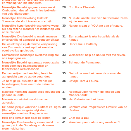
en winning van bio-brandstof.
Menselijke Bevolkingsgroei veroorzaakt:
28
Run like a Cheetah.
Ontbossing, dus afname in leefgebieden
van vele diersoorten.
Menselijke Overbevolking leidt tot:
29
Nu is de laatste fase van het bestaan zoals
Toenemende kloof tussen arm en rijk.
wij die kennen.
Menselijke hyper bevolkingsgroei verwoest
30
Nature is part of YOU are part of nature.
als een razend monster het landschap van
onze planeet.
Menselijke Overbevolking maakt mensen
31
Een stadspark is niet hetzelfde als de
onverschillig of agressief tegenover elkaar.
natuur.
De wereldwijde epidemische verspreiding
32
Dance like a Butterfly.
van Coronavirus verloopt het snelst in
overbevolkte gebieden.
Commerciële menselijke overbevolking zal
33
Weldoener: help de natuur met overleven.
ons kapotgroeien.
Menselijke Bevolkingsaanwas veroorzaakt:
34
Behoudt de Permafrost.
meedogenloze baancompetitie en
toenemende werkeloosheid.
De menselijke overbevolking heeft het
35
Onthul de waarheid over de stervende
aangezicht van de aarde veranderd.
natuur.
Je hebt gelijk, dus stop de menselijke
36
Bevrijd Flora & Fauna.
bevolkingsexplosie om zo de natuur te
redden.
Malaysië heeft zijn laatste wilde neushoorn
37
Regenwouden vormen de longen van
gedood in 2005.
Moeder Aarde.
Massale anonimiteit maakt mensen
38
Het Geheim van het Leven.
agressief.
De paradijselijke vallei van Eufraat en Tigris
39
Centrum voor Progressieve Evolutie van de
(Hof van Eden) is geleidelijk door
Realiteit.
menselijke overbevolking verwoest.
Help ons klimaat niet naar de kloten.
40
Chat like a Bat.
Menselijke Overbevolking veroorzaakt: Een
41
Waar kan puur natuur nog overleven?
groter gat in de Ozonlaag en daarmee
meer huidkanker.