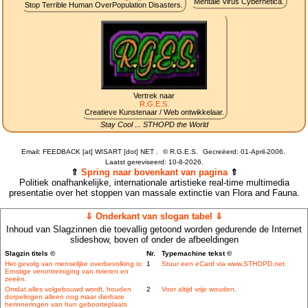
Mentale Virus Cybernetica.
Stop Terrible Human OverPopulation Disasters.
Vertrek naar
R.G.E.S.
Creatieve Kunstenaar / Web ontwikkelaar.
Stay Cool ... STHOPD the World
Email: FEEDBACK [at] WISART [dot] NET .
©
R.G.E.S.
Gecreëerd: 01-April-2006.
Laatst gereviseerd:
10-8-2026.
⇑
Spring naar bovenkant van pagina
⇑
Politiek onafhankelijke, internationale artistieke real-time multimedia
presentatie over het stoppen van massale extinctie van Flora and Fauna.
⇓ Onderkant van slogan tabel ⇓
Inhoud van Slagzinnen die toevallig getoond worden gedurende de Internet
slideshow, boven of onder de afbeeldingen
Slagzin titels ©
Nr.
Typemachine tekst ©
Het gevolg van menselijke overbevolking is:
1
Stuur een eCard via www.STHOPD.net.
Ernstige verontreiniging van rivieren en
zeeën.
Omdat alles volgebouwd wordt, houden
2
Voor altijd vrije wouden.
dorpelingen alleen nog maar dierbare
herinneringen van hun geboorteplaats