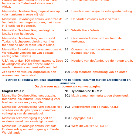
famine in the Sahel and elsewhere in
Africa.
Menselijke Overbevolking beperkt ons op
94
Stimuleer menselijke bevolkingsinbeperking.
vele manieren in onze vrijheid.
Menselijke Bevolkingsaanwas veroorzaakt:
95
Oh vlinder, verdrink niet in verdriet.
Vernietiging van regenwouden, met name
in Brazilië en Indonesië.
Menselijke Overbevolking verlaagt de
96
Whistle like a Whale.
kwaliteit van het leven.
Menselijke Overbevolking veroorzaakt:
97
Geef om de toekomst, bescherm de
Toxische luchtverontreiniging van het
toekomst.
toenemend aantal fabrieken in China.
Menselijke Bevolkingsaanwas veroorzaakt:
98
Oceanen vormen de nieren van onze
Wereldwijde vernietiging van delicate
levende planeet.
ecologische habitats.
USA: meer dan 300 miljoen inwoners. Deze
99
Hoeders van de Aarde, red de natuur a.u.b.
bevolingsexplosie zal onbestuurbaar
worden. America ontbeert zelf-controle!
Zeedieren verdrinken langzaam in een
100
Stop mondiale opwarming van de aarde.
oceaan van plastic afval.
Start de slideshow om deze slagzinnen te bekijken, tezamen met de afbeeldingen en
animaties.
Ga daarvoor naar bovenkant van webpagina.
Slagzin titels ©
Nr.
Typemachine tekst ©
Menselijke Overbevolking veroorzaakt:
101
Maak samen een vuist tegen dierenleed.
Intensieve bio-industie, dus onnodig veel
leed onder vee en gevogelte.
Menselijke Overbevolking veroorzaakt: Het
102
Vredestichter, red de natuur a.u.b.
smelten van de ijskappen en daarmee
verhoging van de zeespiegel.
Menselijk zelfbevrediging regeert de
103
Copyright RGES.
moderne wereld en vernietigt de natuur.
Menselijke Bevolkingsaanwas leidt tot:
104
Wereldrevolutie: STHOPD!
Ondervoeding en verhongering in Derde
Wereld landen.