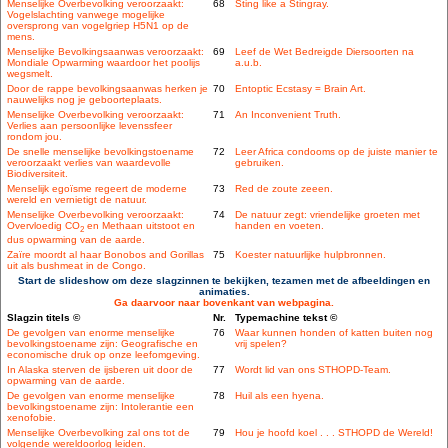
Menselijke Overbevolking veroorzaakt:
68
Sting like a Stingray.
Vogelslachting vanwege mogelijke
oversprong van vogelgriep H5N1 op de
mens.
Menselijke Bevolkingsaanwas veroorzaakt:
69
Leef de Wet Bedreigde Diersoorten na
Mondiale Opwarming waardoor het poolijs
a.u.b.
wegsmelt.
Door de rappe bevolkingsaanwas herken je
70
Entoptic Ecstasy = Brain Art.
nauwelijks nog je geboorteplaats.
Menselijke Overbevolking veroorzaakt:
71
An Inconvenient Truth.
Verlies aan persoonlijke levenssfeer
rondom jou.
De snelle menselijke bevolkingstoename
72
Leer Africa condooms op de juiste manier te
veroorzaakt verlies van waardevolle
gebruiken.
Biodiversiteit.
Menselijk egoïsme regeert de moderne
73
Red de zoute zeeen.
wereld en vernietigt de natuur.
Menselijke Overbevolking veroorzaakt:
74
De natuur zegt: vriendelijke groeten met
Overvloedig CO
en Methaan uitstoot en
handen en voeten.
2
dus opwarming van de aarde.
Zaïre moordt al haar Bonobos and Gorillas
75
Koester natuurlijke hulpbronnen.
uit als bushmeat in de Congo.
Start de slideshow om deze slagzinnen te bekijken, tezamen met de afbeeldingen en
animaties.
Ga daarvoor naar bovenkant van webpagina.
Slagzin titels ©
Nr.
Typemachine tekst ©
De gevolgen van enorme menselijke
76
Waar kunnen honden of katten buiten nog
bevolkingstoename zijn: Geografische en
vrij spelen?
economische druk op onze leefomgeving.
In Alaska sterven de ijsberen uit door de
77
Wordt lid van ons STHOPD-Team.
opwarming van de aarde.
De gevolgen van enorme menselijke
78
Huil als een hyena.
bevolkingstoename zijn: Intolerantie een
xenofobie.
Menselijke Overbevolking zal ons tot de
79
Hou je hoofd koel . . . STHOPD de Wereld!
volgende wereldoorlog leiden.