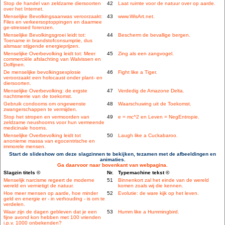
Stop de handel van zeldzame diersoorten
42
Laat ruimte voor de natuur over op aarde.
over het Internet.
Menselijke Bevolkingsaanwas veroorzaakt:
43
www.WisArt.net.
Files en verkeersoptoppingen en daarmee
ge-stressed forenzen.
Menselijke Bevolkingsgroei leidt tot:
44
Bescherm de bevallige bergen.
Toename in brandstofconsumptie, dus
alsmaar stijgende energieprijzen.
Menselijke Overbevolking leidt tot: Meer
45
Zing als een zangvogel.
commerciële afslachting van Walvissen en
Dolfijnen.
De menselijke bevolkingsexplosie
46
Fight like a Tiger.
veroorzaakt een holocaust onder plant- en
diersoorten.
Menselijke Overbevolking: de ergste
47
Verdedig de Amazone Delta.
nachtmerrie van de toekomst.
Gebruik condooms om ongewenste
48
Waarschuwing uit de Toekomst.
zwangerschappen te vermijden.
Stop het stropen en vermoorden van
49
e = mc^2 en Leven = NegEntropie.
zeldzame neushoorns voor hun vermeende
medicinale hoorns.
Menselijke Overbevolking leidt tot
50
Laugh like a Cuckabaroo.
anonieme massa van egocentrische en
immorele mensen.
Start de slideshow om deze slagzinnen te bekijken, tezamen met de afbeeldingen en
animaties.
Ga daarvoor naar bovenkant van webpagina.
Slagzin titels ©
Nr.
Typemachine tekst ©
Menselijk narcisme regeert de moderne
51
Binnenkort zal het einde van de wereld
wereld en vernietigt de natuur.
komen zoals wij die kennen.
Hoe meer mensen op aarde, hoe minder
52
Evolutie: de ware kijk op het leven.
geld en energie er - in verhouding - is om te
verdelen.
Waar zijn de dagen gebleven dat je een
53
Humm like a Hummingbird.
fijne avond kon hebben met 100 vrienden
i.p.v. 1000 onbekenden?