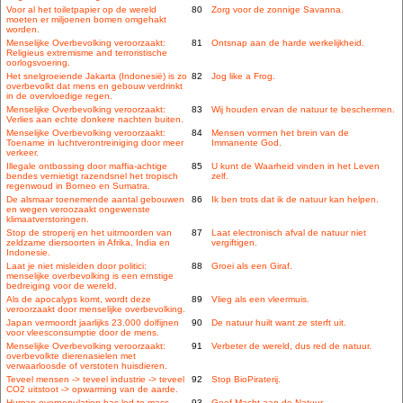
Voor al het toiletpapier op de wereld
80
Zorg voor de zonnige Savanna.
moeten er miljoenen bomen omgehakt
worden.
Menselijke Overbevolking veroorzaakt:
81
Ontsnap aan de harde werkelijkheid.
Religieus extremisme and terroristische
oorlogsvoering.
Het snelgroeiende Jakarta (Indonesië) is zo
82
Jog like a Frog.
overbevolkt dat mens en gebouw verdrinkt
in de overvloedige regen.
Menselijke Overbevolking veroorzaakt:
83
Wij houden ervan de natuur te beschermen.
Verlies aan echte donkere nachten buiten.
Menselijke Overbevolking veroorzaakt:
84
Mensen vormen het brein van de
Toename in luchtverontreiniging door meer
Immanente God.
verkeer.
Illegale ontbossing door maffia-achtige
85
U kunt de Waarheid vinden in het Leven
bendes vernietigt razendsnel het tropisch
zelf.
regenwoud in Borneo en Sumatra.
De alsmaar toenemende aantal gebouwen
86
Ik ben trots dat ik de natuur kan helpen.
en wegen veroozaakt ongewenste
klimaatverstoringen.
Stop de stroperij en het uitmoorden van
87
Laat electronisch afval de natuur niet
zeldzame diersoorten in Afrika, India en
vergiftigen.
Indonesie.
Laat je niet misleiden door politici:
88
Groei als een Giraf.
menselijke overbevolking is een ernstige
bedreiging voor de wereld.
Als de apocalyps komt, wordt deze
89
Vlieg als een vleermuis.
veroorzaakt door menselijke overbevolking.
Japan vermoordt jaarlijks 23.000 dolfijnen
90
De natuur huilt want ze sterft uit.
voor vleesconsumptie door de mens.
Menselijke Overbevolking veroorzaakt:
91
Verbeter de wereld, dus red de natuur.
overbevolkte dierenasielen met
verwaarloosde of verstoten huisdieren.
Teveel mensen -> teveel industrie -> teveel
92
Stop BioPiraterij.
CO2 uitstoot -> opwarming van de aarde.
Human overpopulation has led to mass
93
Geef Macht aan de Natuur.