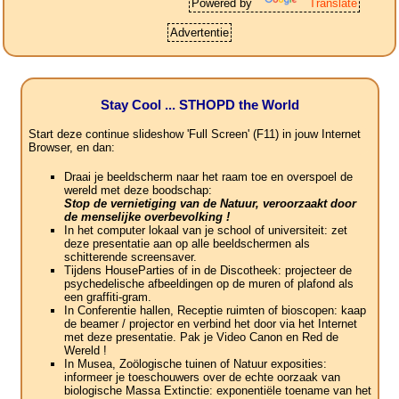
Powered by
Translate
Advertentie
Stay Cool ... STHOPD the World
Start deze continue slideshow 'Full Screen' (F11) in jouw Internet
Browser, en dan:
Draai je beeldscherm naar het raam toe en overspoel de
wereld met deze boodschap:
Stop de vernietiging van de Natuur, veroorzaakt door
de menselijke overbevolking !
In het computer lokaal van je school of universiteit: zet
deze presentatie aan op alle beeldschermen als
schitterende screensaver.
Tijdens HouseParties of in de Discotheek: projecteer de
psychedelische afbeeldingen op de muren of plafond als
een graffiti-gram.
In Conferentie hallen, Receptie ruimten of bioscopen: kaap
de beamer / projector en verbind het door via het Internet
met deze presentatie. Pak je Video Canon en Red de
Wereld !
In Musea, Zoölogische tuinen of Natuur exposities:
informeer je toeschouwers over de echte oorzaak van
biologische Massa Extinctie: exponentiële toename van het