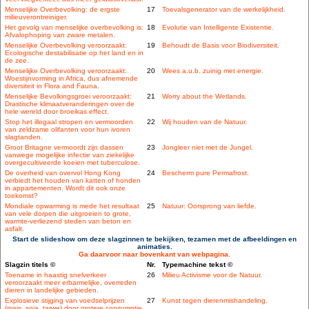
Menselijke Overbevolking: de ergste
17
Toevalsgenerator van de werkelijkheid.
milieuverontreiniger.
Het gevolg van menselijke overbevolking is:
18
Evolutie van Intelligente Existentie.
Afvalophoping van zware metalen.
Menselijke Overbevolking veroorzaakt:
19
Behoudt de Basis voor Biodiversiteit.
Ecologische destabilisatie op het land en in
de zee.
Menselijke Overbevolking veroorzaakt:
20
Wees a.u.b. zuinig met energie.
Woestijnvorming in Africa, dus afnemende
diversiteit in Flora and Fauna.
Menselijke Bevolkingsgroei veroorzaakt:
21
Worry about the Wetlands.
Drastische klimaatveranderingen over de
hele wereld door broeikas effect.
Stop het illegaal stropen en vermoorden
22
Wij houden van de Natuur.
van zeldzame olifanten voor hun ivoren
slagtanden.
Groot Britagne vermoordt zijn dassen
23
Jongleer niet met de Jungel.
vanwege mogelijke infectie van ziekelijke
overgecultiveerde koeien met tuberculose.
De overheid van overvol Hong Kong
24
Bescherm pure Permafrost.
verbiedt het houden van katten of honden
in appartementen. Wordt dit ook onze
toekomst?
Mondiale opwarming is mede het resultaat
25
Natuur: Oorsprong van liefde.
van vele dorpen die uitgroeien to grote,
warmte-verliezend steden van beton en
asfalt.
Start de slideshow om deze slagzinnen te bekijken, tezamen met de afbeeldingen en
animaties.
Ga daarvoor naar bovenkant van webpagina.
Slagzin titels ©
Nr.
Typemachine tekst ©
Toename in haastig snelverkeer
26
Milieu Activisme voor de Natuur.
veroorzaakt meer erbarmelijke, overreden
dieren in landelijke gebieden.
Explosieve stijging van voedselprijzen
27
Kunst tegen dierenmishandeling.
(mais, soja, tarwe) door grotere consumptie