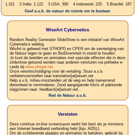
311 2.India: 1,122 3.USA: 300 4.Indonesië: 225 5.Brazilië: 187 6.Pak
Geef a.u.b. de natuur de ruimte om te bestaan
WiseArt Cybernetics
Random Reality Generator SlideShow is een initiatief van WiseArt
Cybernetics weblog.
WisArt is gelieerd met STHOPD en CPER om de vernietiging van
de Natuur tegen te gaan en BioDiversiteit in stand te houden.
Je kunt de beelden en animaties met speciale effecten die in deze
slideshow getoond worden naar anderen versturen via politieke e-
cards bij
www.sthopd.net
.
Onze verontschuldiging voor de vertaling. Stuur a.u.b.
verbetervoorstellen naar translation[at]wisart.net .
Help a.u.b. milieu-misstanden uit de weg en help toenemend
dierenleed te verminderen. Zend aangrijpende foto's of pakkende
slagzinnen naar: feedback[at]wisart.net .
Red de Natuur a.u.b.
Vereisten
Deze continue on-line screensaver werkt het best als je minstens
een Internet breedband verbinding hebt (bijv. ADSL).
Om de schitterende plaatjes en animaties te bekijken, gebruik bij