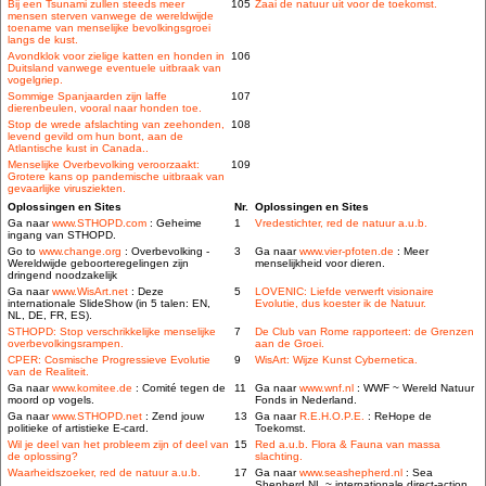
Bij een Tsunami zullen steeds meer
105
Zaai de natuur uit voor de toekomst.
mensen sterven vanwege de wereldwijde
toename van menselijke bevolkingsgroei
langs de kust.
Avondklok voor zielige katten en honden in
106
Duitsland vanwege eventuele uitbraak van
vogelgriep.
Sommige Spanjaarden zijn laffe
107
dierenbeulen, vooral naar honden toe.
Stop de wrede afslachting van zeehonden,
108
levend gevild om hun bont, aan de
Atlantische kust in Canada..
Menselijke Overbevolking veroorzaakt:
109
Grotere kans op pandemische uitbraak van
gevaarlijke virusziekten.
Oplossingen en Sites
Nr.
Oplossingen en Sites
Ga naar
www.STHOPD.com
: Geheime
1
Vredestichter, red de natuur a.u.b.
ingang van STHOPD.
Go to
www.change.org
: Overbevolking -
3
Ga naar
www.vier-pfoten.de
: Meer
Wereldwijde geboorteregelingen zijn
menselijkheid voor dieren.
dringend noodzakelijk
Ga naar
www.WisArt.net
: Deze
5
LOVENIC: Liefde verwerft visionaire
internationale SlideShow (in 5 talen: EN,
Evolutie, dus koester ik de Natuur.
NL, DE, FR, ES).
STHOPD: Stop verschrikkelijke menselijke
7
De Club van Rome rapporteert: de Grenzen
overbevolkingsrampen.
aan de Groei.
CPER: Cosmische Progressieve Evolutie
9
WisArt: Wijze Kunst Cybernetica.
van de Realiteit.
Ga naar
www.komitee.de
: Comité tegen de
11
Ga naar
www.wnf.nl
: WWF ~ Wereld Natuur
moord op vogels.
Fonds in Nederland.
Ga naar
www.STHOPD.net
: Zend jouw
13
Ga naar
R.E.H.O.P.E.
: ReHope de
politieke of artistieke E-card.
Toekomst.
Wil je deel van het probleem zijn of deel van
15
Red a.u.b. Flora & Fauna van massa
de oplossing?
slachting.
Waarheidszoeker, red de natuur a.u.b.
17
Ga naar
www.seashepherd.nl
: Sea
Shepherd NL ~ internationale direct-action