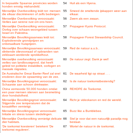
In bepaalde Spaanse provincies worden
54
Huil als een Hyena.
honden ernstig mishandeld.
Menselijke Overbevolking leidt tot: mensen
55
Smeed de smeltende ijskappen weer aan
die elkaar discrimineren of zelfs bedreigen.
elkaar.
Menselijke Overbevolking veroorzaakt:
56
Zwem als een zwaan.
Verlies aan serene rust om ons heen.
Menselijke Overbevolking veroorzaakt:
57
Propageer Kyoto Protocol.
Oorlog over schaars woongebied tussen
Israel en Palestina.
Menselijke Bevolkingsaanwas leidt tot:
58
Propageer Forest Stewardship Council.
Exploderende grondprijzen en
onbetaalbare huisprijzen.
Menselijke Bevolkingsaanwas veroorzaakt:
59
Red de natuur a.u.b..
slinkende olievoorraad of opbranden van
zeldzaam wordende sprokkelhout.
Menselijke overbevolking veroorzaakt
60
De natuur zegt: Dank je wel!
verlies van landbouwgrond, dat heeft
geleid tot politieke instabiliteit, oorlogen en
massale migraties.
De Australische Great Barrier Reef zal snel
61
De waarheid ligt op straat . . .
eroderen door de opwarming van de zee.
Menselijke Bevolkingsgroei veroorzaakt:
62
Is de natuur toekomstbestendig?
Schaarste aan schoon drinkwater.
China vermoorde 50.000 honden omdat
63
REHOPE de Toekomst.
een paar mensen stierven aan besmetting
door hondsdolheid.
Menselijke Bevolkingsgroei veroorzaakt:
64
Richt je videokanon en red de wereld.
Stijgende zee temperaturen dat de
koraalriffen vernietigt.
Menselijke Bevolkingsgroei veroorzaakt:
65
Buzz like a Bumblebee.
Irritatie en stress tussen stedelingen.
Menselijke Overbevolking vernietigt delicate
66
Stel je voor dat een natuurlijk paradijs nog
dier habitats.
bestaat.
'De toekomst koesteren' betekent 'De
67
Wortel de natuur in de toekomst.
toekomst reguleren'.