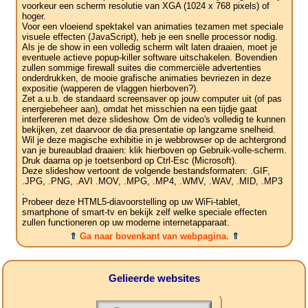
voorkeur een scherm resolutie van XGA (1024 x 768 pixels) of
hoger.
Voor een vloeiend spektakel van animaties tezamen met speciale
visuele effecten (JavaScript), heb je een snelle processor nodig.
Als je de show in een volledig scherm wilt laten draaien, moet je
eventuele actieve popup-killer software uitschakelen. Bovendien
zullen sommige firewall suites die commerciële advertenties
onderdrukken, de mooie grafische animaties bevriezen in deze
expositie (wapperen de vlaggen hierboven?).
Zet a.u.b. de standaard screensaver op jouw computer uit (of pas
energiebeheer aan), omdat het misschien na een tijdje gaat
interfereren met deze slideshow. Om de video's volledig te kunnen
bekijken, zet daarvoor de dia presentatie op langzame snelheid.
Wil je deze magische exhibitie in je webbrowser op de achtergrond
van je bureaublad draaien: klik hierboven op Gebruik-volle-scherm.
Druk daarna op je toetsenbord op Ctrl-Esc (Microsoft).
Deze slideshow vertoont de volgende bestandsformaten: .GIF,
.JPG, .PNG, .AVI .MOV, .MPG, .MP4, .WMV, .WAV, .MID, .MP3
.
Probeer deze HTML5-diavoorstelling op uw WiFi-tablet,
smartphone of smart-tv en bekijk zelf welke speciale effecten
zullen functioneren op uw moderne internetapparaat.
⇑
Ga naar bovenkant van webpagina.
⇑
Gelieerde websites