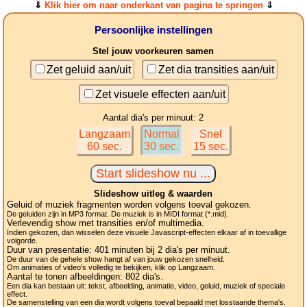
⇓
Klik hier om naar onderkant van pagina te springen
⇓
Persoonlijke instellingen
Stel jouw voorkeuren samen
Zet geluid aan/uit
Zet dia transities aan/uit
Zet visuele effecten aan/uit
Aantal dia's per minuut: 2
Langzaam
Normal
Snel
60 sec.
30 sec.
15 sec.
Slideshow uitleg & waarden
Geluid of muziek fragmenten worden volgens toeval gekozen.
De geluiden zijn in MP3 format. De muziek is in MIDI format (*.mid).
Verlevendig show met transities en/of multimedia.
Indien gekozen, dan wisselen deze visuele Javascript-effecten elkaar af in toevallige
volgorde.
Duur van presentatie:
401
minuten bij 2
dia's
per minuut.
De duur van de gehele show hangt af van jouw gekozen snelheid.
Om animaties of video's volledig te bekijken, klik op Langzaam.
Aantal te tonen afbeeldingen:
802
dia's.
Een dia kan bestaan uit: tekst, afbeelding, animatie, video, geluid, muziek of speciale
effect.
De samenstelling van een dia wordt volgens toeval bepaald met losstaande thema's.