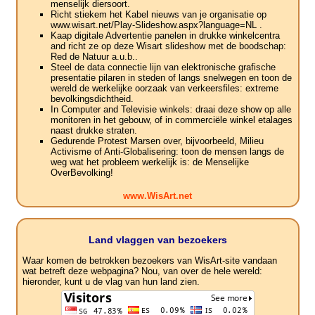
menselijk diersoort.
Richt stiekem het Kabel nieuws van je organisatie op
www.wisart.net/Play-Slideshow.aspx?language=NL .
Kaap digitale Advertentie panelen in drukke winkelcentra
and richt ze op deze Wisart slideshow met de boodschap:
Red de Natuur a.u.b..
Steel de data connectie lijn van elektronische grafische
presentatie pilaren in steden of langs snelwegen en toon de
wereld de werkelijke oorzaak van verkeersfiles: extreme
bevolkingsdichtheid.
In Computer and Televisie winkels: draai deze show op alle
monitoren in het gebouw, of in commerciële winkel etalages
naast drukke straten.
Gedurende Protest Marsen over, bijvoorbeeld, Milieu
Activisme of Anti-Globalisering: toon de mensen langs de
weg wat het probleem werkelijk is: de Menselijke
OverBevolking!
www.WisArt.net
Land vlaggen van bezoekers
Waar komen de betrokken bezoekers van WisArt-site vandaan
wat betreft deze webpagina? Nou, van over de hele wereld:
hieronder, kunt u de vlag van hun land zien.