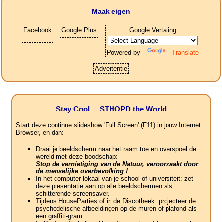
Maak eigen
Facebook
Google Plus
Google Vertaling
Powered by
Translate
Advertentie
Stay Cool ... STHOPD the World
Start deze continue slideshow 'Full Screen' (F11) in jouw Internet
Browser, en dan:
Draai je beeldscherm naar het raam toe en overspoel de
wereld met deze boodschap:
Stop de vernietiging van de Natuur, veroorzaakt door
de menselijke overbevolking !
In het computer lokaal van je school of universiteit: zet
deze presentatie aan op alle beeldschermen als
schitterende screensaver.
Tijdens HouseParties of in de Discotheek: projecteer de
psychedelische afbeeldingen op de muren of plafond als
een graffiti-gram.