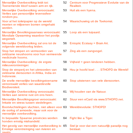
Menselijke Overbevolking leidt tot:
52
Centrum voor Progressieve Evolutie van de
Toenemende kloof tussen arm en rijk.
Realiteit.
Menselijke Overbevolking veroorzaakt:
53
Huil als een hyena.
Verlies aan persoonlijke levenssfeer
rondom jou.
Voor al het toiletpapier op de wereld
54
Waarschuwing uit de Toekomst.
moeten er miljoenen bomen omgehakt
worden.
Menselijke Bevolkingsaanwas veroorzaakt:
55
Loop als een luipaard.
Mondiale Opwarming waardoor het poolijs
wegsmelt.
Menselijke Overbevolking zal ons tot de
56
Entoptic Ecstasy = Brain Art.
volgende wereldoorlog leiden.
Stop het stropen en vermoorden van
57
Zing als een zangvogel.
zeldzame neushoorns voor hun vermeende
medicinale hoorns.
Menselijke Overbevolking: de ergste
58
Vrijheid = geen kinderen hebben.
milieuverontreiniger.
Stop de stroperij en het uitmoorden van
59
Hou je hoofd koel . . . STHOPD de Wereld!
zeldzame diersoorten in Afrika, India en
Indonesie.
De snelle menselijke bevolkingstoename
60
Stop uitsterven van vele diersoorten.
veroorzaakt verlies van waardevolle
Biodiversiteit.
Menselijke Overbevolking veroorzaakt:
61
Wij houden van de Natuur.
Verlies aan serene rust om ons heen.
Menselijke Bevolkingsgroei veroorzaakt:
62
Stuur een eCard via www.STHOPD.net.
Irritatie en stress tussen stedelingen.
Bootvluchtelingen vluchten, niet alleen voor
63
Wereldrevolutie: STHOPD!
de oorlog of armoede, maar ook voor de
menselijke overbevolking.
In bepaalde Spaanse provincies worden
64
Fight like a Tiger.
honden ernstig mishandeld.
Het gevolg van menselijke overbevolking is:
65
Stel je voor dat een natuurlijk paradijs nog
Ernstige verontreiniging van rivieren en
bestaat.
zeeën.