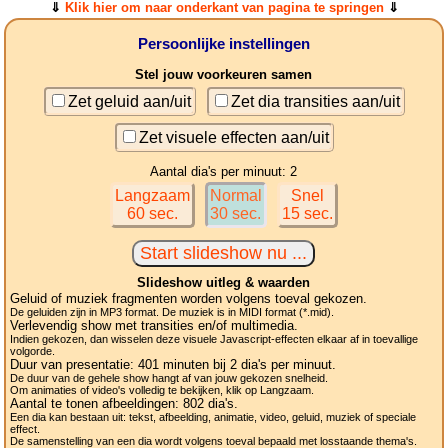
⇓
Klik hier om naar onderkant van pagina te springen
⇓
Persoonlijke instellingen
Stel jouw voorkeuren samen
Zet geluid aan/uit
Zet dia transities aan/uit
Zet visuele effecten aan/uit
Aantal dia's per minuut: 2
Langzaam
Normal
Snel
60 sec.
30 sec.
15 sec.
Slideshow uitleg & waarden
Geluid of muziek fragmenten worden volgens toeval gekozen.
De geluiden zijn in MP3 format. De muziek is in MIDI format (*.mid).
Verlevendig show met transities en/of multimedia.
Indien gekozen, dan wisselen deze visuele Javascript-effecten elkaar af in toevallige
volgorde.
Duur van presentatie:
401
minuten bij 2
dia's
per minuut.
De duur van de gehele show hangt af van jouw gekozen snelheid.
Om animaties of video's volledig te bekijken, klik op Langzaam.
Aantal te tonen afbeeldingen:
802
dia's.
Een dia kan bestaan uit: tekst, afbeelding, animatie, video, geluid, muziek of speciale
effect.
De samenstelling van een dia wordt volgens toeval bepaald met losstaande thema's.