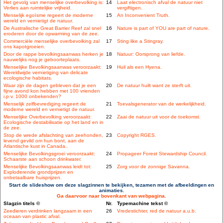
Het gevolg van menselijke overbevolking is:
14
Laat electronisch afval de natuur niet
Verlies aan ruimtelijke vrijheid.
vergiftigen.
Menselijk egoïsme regeert de moderne
15
An Inconvenient Truth.
wereld en vernietigt de natuur.
De Australische Great Barrier Reef zal snel
16
Nature is part of YOU are part of nature.
eroderen door de opwarming van de zee.
Commerciële menselijke overbevolking zal
17
Sting like a Stingray.
ons kapotgroeien.
Door de rappe bevolkingsaanwas herken je
18
Natuur: Oorsprong van liefde.
nauwelijks nog je geboorteplaats.
Menselijke Bevolkingsaanwas veroorzaakt:
19
Huil als een Hyena.
Wereldwijde vernietiging van delicate
ecologische habitats.
Waar zijn de dagen gebleven dat je een
20
De natuur huilt want ze sterft uit.
fijne avond kon hebben met 100 vrienden
i.p.v. 1000 onbekenden?
Menselijk zelfbevrediging regeert de
21
Toevalsgenerator van de werkelijkheid.
moderne wereld en vernietigt de natuur.
Menselijke Overbevolking veroorzaakt:
22
Zaai de natuur uit voor de toekomst.
Ecologische destabilisatie op het land en in
de zee.
Stop de wrede afslachting van zeehonden,
23
Copyright RGES.
levend gevild om hun bont, aan de
Atlantische kust in Canada..
Menselijke Bevolkingsgroei veroorzaakt:
24
Propageer Forest Stewardship Council.
Schaarste aan schoon drinkwater.
Menselijke Bevolkingsaanwas leidt tot:
25
Zorg voor de zonnige Savanna.
Exploderende grondprijzen en
onbetaalbare huisprijzen.
Start de slideshow om deze slagzinnen te bekijken, tezamen met de afbeeldingen en
animaties.
Ga daarvoor naar bovenkant van webpagina.
Slagzin titels ©
Nr.
Typemachine tekst ©
Zeedieren verdrinken langzaam in een
26
Vredestichter, red de natuur a.u.b.
oceaan van plastic afval.