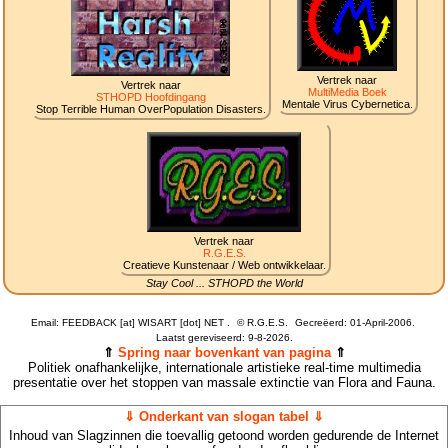
Vertrek naar
Vertrek naar
MultiMedia Boek
STHOPD Hoofdingang
Mentale Virus Cybernetica.
Stop Terrible Human OverPopulation Disasters.
Vertrek naar
R.G.E.S.
Creatieve Kunstenaar / Web ontwikkelaar.
Stay Cool ... STHOPD the World
Email: FEEDBACK [at] WISART [dot] NET .
©
R.G.E.S.
Gecreëerd: 01-April-2006.
Laatst gereviseerd:
9-8-2026.
⇑
Spring naar bovenkant van pagina
⇑
Politiek onafhankelijke, internationale artistieke real-time multimedia
presentatie over het stoppen van massale extinctie van Flora and Fauna.
⇓ Onderkant van slogan tabel ⇓
Inhoud van Slagzinnen die toevallig getoond worden gedurende de Internet