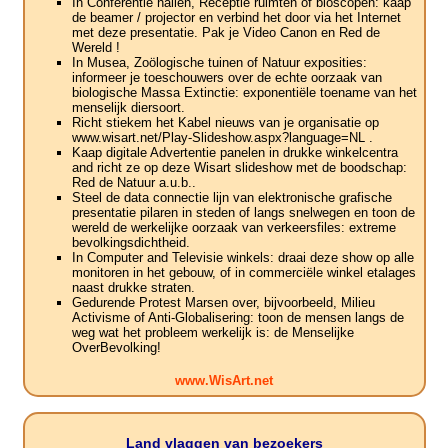
In Conferentie hallen, Receptie ruimten of bioscopen: kaap
de beamer / projector en verbind het door via het Internet
met deze presentatie. Pak je Video Canon en Red de
Wereld !
In Musea, Zoölogische tuinen of Natuur exposities:
informeer je toeschouwers over de echte oorzaak van
biologische Massa Extinctie: exponentiële toename van het
menselijk diersoort.
Richt stiekem het Kabel nieuws van je organisatie op
www.wisart.net/Play-Slideshow.aspx?language=NL .
Kaap digitale Advertentie panelen in drukke winkelcentra
and richt ze op deze Wisart slideshow met de boodschap:
Red de Natuur a.u.b..
Steel de data connectie lijn van elektronische grafische
presentatie pilaren in steden of langs snelwegen en toon de
wereld de werkelijke oorzaak van verkeersfiles: extreme
bevolkingsdichtheid.
In Computer and Televisie winkels: draai deze show op alle
monitoren in het gebouw, of in commerciële winkel etalages
naast drukke straten.
Gedurende Protest Marsen over, bijvoorbeeld, Milieu
Activisme of Anti-Globalisering: toon de mensen langs de
weg wat het probleem werkelijk is: de Menselijke
OverBevolking!
www.WisArt.net
Land vlaggen van bezoekers