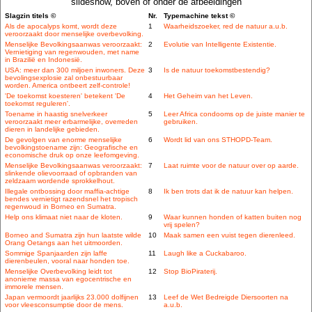
slideshow, boven of onder de afbeeldingen
Slagzin titels ©
Nr.
Typemachine tekst ©
Als de apocalyps komt, wordt deze
1
Waarheidszoeker, red de natuur a.u.b.
veroorzaakt door menselijke overbevolking.
Menselijke Bevolkingsaanwas veroorzaakt:
2
Evolutie van Intelligente Existentie.
Vernietiging van regenwouden, met name
in Brazilië en Indonesië.
USA: meer dan 300 miljoen inwoners. Deze
3
Is de natuur toekomstbestendig?
bevolingsexplosie zal onbestuurbaar
worden. America ontbeert zelf-controle!
'De toekomst koesteren' betekent 'De
4
Het Geheim van het Leven.
toekomst reguleren'.
Toename in haastig snelverkeer
5
Leer Africa condooms op de juiste manier te
veroorzaakt meer erbarmelijke, overreden
gebruiken.
dieren in landelijke gebieden.
De gevolgen van enorme menselijke
6
Wordt lid van ons STHOPD-Team.
bevolkingstoename zijn: Geografische en
economische druk op onze leefomgeving.
Menselijke Bevolkingsaanwas veroorzaakt:
7
Laat ruimte voor de natuur over op aarde.
slinkende olievoorraad of opbranden van
zeldzaam wordende sprokkelhout.
Illegale ontbossing door maffia-achtige
8
Ik ben trots dat ik de natuur kan helpen.
bendes vernietigt razendsnel het tropisch
regenwoud in Borneo en Sumatra.
Help ons klimaat niet naar de kloten.
9
Waar kunnen honden of katten buiten nog
vrij spelen?
Borneo and Sumatra zijn hun laatste wilde
10
Maak samen een vuist tegen dierenleed.
Orang Oetangs aan het uitmoorden.
Sommige Spanjaarden zijn laffe
11
Laugh like a Cuckabaroo.
dierenbeulen, vooral naar honden toe.
Menselijke Overbevolking leidt tot
12
Stop BioPiraterij.
anonieme massa van egocentrische en
immorele mensen.
Japan vermoordt jaarlijks 23.000 dolfijnen
13
Leef de Wet Bedreigde Diersoorten na
voor vleesconsumptie door de mens.
a.u.b.