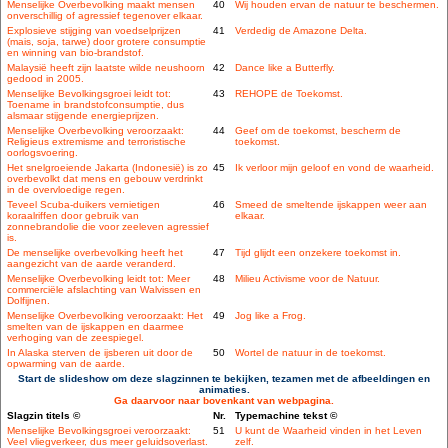
Menselijke Overbevolking maakt mensen
40
Wij houden ervan de natuur te beschermen.
onverschillig of agressief tegenover elkaar.
Explosieve stijging van voedselprijzen
41
Verdedig de Amazone Delta.
(mais, soja, tarwe) door grotere consumptie
en winning van bio-brandstof.
Malaysië heeft zijn laatste wilde neushoorn
42
Dance like a Butterfly.
gedood in 2005.
Menselijke Bevolkingsgroei leidt tot:
43
REHOPE de Toekomst.
Toename in brandstofconsumptie, dus
alsmaar stijgende energieprijzen.
Menselijke Overbevolking veroorzaakt:
44
Geef om de toekomst, bescherm de
Religieus extremisme and terroristische
toekomst.
oorlogsvoering.
Het snelgroeiende Jakarta (Indonesië) is zo
45
Ik verloor mijn geloof en vond de waarheid.
overbevolkt dat mens en gebouw verdrinkt
in de overvloedige regen.
Teveel Scuba-duikers vernietigen
46
Smeed de smeltende ijskappen weer aan
koraalriffen door gebruik van
elkaar.
zonnebrandolie die voor zeeleven agressief
is.
De menselijke overbevolking heeft het
47
Tijd glijdt een onzekere toekomst in.
aangezicht van de aarde veranderd.
Menselijke Overbevolking leidt tot: Meer
48
Milieu Activisme voor de Natuur.
commerciële afslachting van Walvissen en
Dolfijnen.
Menselijke Overbevolking veroorzaakt: Het
49
Jog like a Frog.
smelten van de ijskappen en daarmee
verhoging van de zeespiegel.
In Alaska sterven de ijsberen uit door de
50
Wortel de natuur in de toekomst.
opwarming van de aarde.
Start de slideshow om deze slagzinnen te bekijken, tezamen met de afbeeldingen en
animaties.
Ga daarvoor naar bovenkant van webpagina.
Slagzin titels ©
Nr.
Typemachine tekst ©
Menselijke Bevolkingsgroei veroorzaakt:
51
U kunt de Waarheid vinden in het Leven
Veel vliegverkeer, dus meer geluidsoverlast.
zelf.