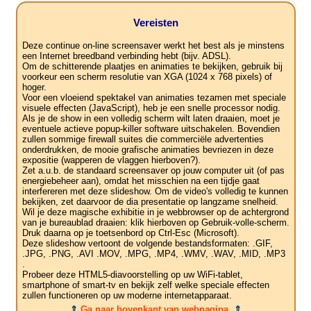
Vereisten
Deze continue on-line screensaver werkt het best als je minstens
een Internet breedband verbinding hebt (bijv. ADSL).
Om de schitterende plaatjes en animaties te bekijken, gebruik bij
voorkeur een scherm resolutie van XGA (1024 x 768 pixels) of
hoger.
Voor een vloeiend spektakel van animaties tezamen met speciale
visuele effecten (JavaScript), heb je een snelle processor nodig.
Als je de show in een volledig scherm wilt laten draaien, moet je
eventuele actieve popup-killer software uitschakelen. Bovendien
zullen sommige firewall suites die commerciële advertenties
onderdrukken, de mooie grafische animaties bevriezen in deze
expositie (wapperen de vlaggen hierboven?).
Zet a.u.b. de standaard screensaver op jouw computer uit (of pas
energiebeheer aan), omdat het misschien na een tijdje gaat
interfereren met deze slideshow. Om de video's volledig te kunnen
bekijken, zet daarvoor de dia presentatie op langzame snelheid.
Wil je deze magische exhibitie in je webbrowser op de achtergrond
van je bureaublad draaien: klik hierboven op Gebruik-volle-scherm.
Druk daarna op je toetsenbord op Ctrl-Esc (Microsoft).
Deze slideshow vertoont de volgende bestandsformaten: .GIF,
.JPG, .PNG, .AVI .MOV, .MPG, .MP4, .WMV, .WAV, .MID, .MP3
.
Probeer deze HTML5-diavoorstelling op uw WiFi-tablet,
smartphone of smart-tv en bekijk zelf welke speciale effecten
zullen functioneren op uw moderne internetapparaat.
⇑
Ga naar bovenkant van webpagina.
⇑