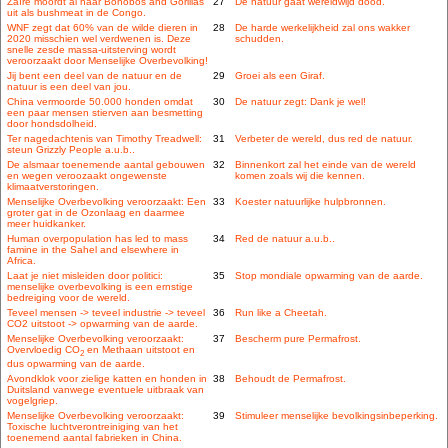
Zaïre moordt al haar Bonobos and Gorillas
27
De natuur gaat wereldwijd dood.
uit als bushmeat in de Congo.
WNF zegt dat 60% van de wilde dieren in
28
De harde werkelijkheid zal ons wakker
2020 misschien wel verdwenen is. Deze
schudden.
snelle zesde massa-uitsterving wordt
veroorzaakt door Menselijke Overbevolking!
Jij bent een deel van de natuur en de
29
Groei als een Giraf.
natuur is een deel van jou.
China vermoorde 50.000 honden omdat
30
De natuur zegt: Dank je wel!
een paar mensen stierven aan besmetting
door hondsdolheid.
Ter nagedachtenis van Timothy Treadwell:
31
Verbeter de wereld, dus red de natuur.
steun Grizzly People a.u.b..
De alsmaar toenemende aantal gebouwen
32
Binnenkort zal het einde van de wereld
en wegen veroozaakt ongewenste
komen zoals wij die kennen.
klimaatverstoringen.
Menselijke Overbevolking veroorzaakt: Een
33
Koester natuurlijke hulpbronnen.
groter gat in de Ozonlaag en daarmee
meer huidkanker.
Human overpopulation has led to mass
34
Red de natuur a.u.b..
famine in the Sahel and elsewhere in
Africa.
Laat je niet misleiden door politici:
35
Stop mondiale opwarming van de aarde.
menselijke overbevolking is een ernstige
bedreiging voor de wereld.
Teveel mensen -> teveel industrie -> teveel
36
Run like a Cheetah.
CO2 uitstoot -> opwarming van de aarde.
Menselijke Overbevolking veroorzaakt:
37
Bescherm pure Permafrost.
Overvloedig CO
en Methaan uitstoot en
2
dus opwarming van de aarde.
Avondklok voor zielige katten en honden in
38
Behoudt de Permafrost.
Duitsland vanwege eventuele uitbraak van
vogelgriep.
Menselijke Overbevolking veroorzaakt:
39
Stimuleer menselijke bevolkingsinbeperking.
Toxische luchtverontreiniging van het
toenemend aantal fabrieken in China.