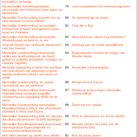
koraalriffen vernietigt.
De menselijke bevolkingsexplosie
79
Laat ecosystemen de toekomst ingroeien.
veroorzaakt een holocaust onder plant- en
diersoorten.
Menselijke Overbevolking beperkt ons op
80
De waarheid ligt op straat . . .
vele manieren in onze vrijheid.
Menselijke Overbevolking veroorzaakt:
81
Chat like a Bat.
Oorlog over schaars woongebied tussen
Israel en Palestina.
Menselijke Overbevolking veroorzaakt:
82
Waar kan puur natuur nog overleven?
Afvalophoping op land en in zee.
Stop de handel van zeldzame diersoorten
83
Ontsnap aan de harde werkelijkheid.
over het Internet.
Menselijke overbevolking veroorzaakt
84
Regenwouden vormen de longen van
verlies van landbouwgrond, dat heeft
Moeder Aarde.
geleid tot politieke instabiliteit, oorlogen en
massale migraties.
Mondiale opwarming is mede het resultaat
85
Humm like a Hummingbird.
van vele dorpen die uitgroeien to grote,
warmte-verliezend steden van beton en
asfalt.
Menselijke Overbevolking: de ergste
86
Bevrijd Flora & Fauna.
nachtmerrie van de toekomst.
Menselijke Overbevolking veroorzaakt:
87
Schreeuw in koor tegen menselijke
Vogelslachting vanwege mogelijke
overbevolking.
oversprong van vogelgriep H5N1 op de
mens.
Menselijke Overbevolking veroorzaakt:
88
Zwem als een zwaan.
Woestijnvorming in Africa, dus afnemende
diversiteit in Flora and Fauna.
Menselijke Overbevolking leidt tot: mensen
89
Richt je videokanon en red de wereld.
die elkaar discrimineren of zelfs bedreigen.
Menselijke Bevolkingsaanwas veroorzaakt:
90
Mensen vormen het brein van de
meedogenloze baancompetitie en
Immanente God.
toenemende werkeloosheid.
Hoe meer mensen op aarde, hoe minder
91
Red de zoute zeeen.