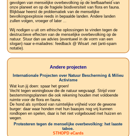
gevolgen van menselijke overbevolking op de leefbaarheid van
onze planeet en op de fragiele biodiversiteit van flora en fauna.
Blijkbaar heerst de problematiek van de menselijke
bevolkingsexplosie reeds in bepaalde landen. Andere landen
zullen volgen, vroeger of later ...
Wij nodigen u uit om ethische oplossingen te vinden tegen de
destructieve effecten van de menselijke overbevolking op de
natuur. Stuur dan uw advies (eventueel in de vorm van een
slogan) naar e-mailadres: feedback @ Wisart .net (anti-spam
notatie).
Andere projecten
Internationale Projecten over Natuur Bescherming & Milieu
Activisme
Wat kun jij doen: spaar het groen!
Vecht tegen woningbouw die de natuur wegvaagt. Strijd voor
bestemmingsplannen die ook rekening houden met voldoende
ruimte voor de flora en fauna.
De hond als symbool van ruimtelijke vrijheid voor de gewone
burger: daar waar honden met hun baasjes nog vrij kunnen
rondlopen en spelen, daar is het niet volgebouwd met huizen en
wegen.
Protesteren tegen de menselijke overbevolking: het laaste
taboe.
STHOPD eCards