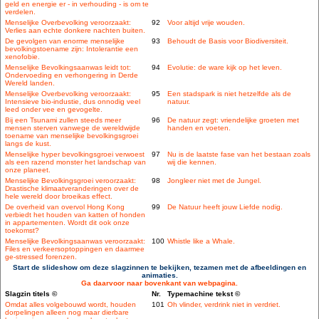
geld en energie er - in verhouding - is om te
verdelen.
Menselijke Overbevolking veroorzaakt:
92
Voor altijd vrije wouden.
Verlies aan echte donkere nachten buiten.
De gevolgen van enorme menselijke
93
Behoudt de Basis voor Biodiversiteit.
bevolkingstoename zijn: Intolerantie een
xenofobie.
Menselijke Bevolkingsaanwas leidt tot:
94
Evolutie: de ware kijk op het leven.
Ondervoeding en verhongering in Derde
Wereld landen.
Menselijke Overbevolking veroorzaakt:
95
Een stadspark is niet hetzelfde als de
Intensieve bio-industie, dus onnodig veel
natuur.
leed onder vee en gevogelte.
Bij een Tsunami zullen steeds meer
96
De natuur zegt: vriendelijke groeten met
mensen sterven vanwege de wereldwijde
handen en voeten.
toename van menselijke bevolkingsgroei
langs de kust.
Menselijke hyper bevolkingsgroei verwoest
97
Nu is de laatste fase van het bestaan zoals
als een razend monster het landschap van
wij die kennen.
onze planeet.
Menselijke Bevolkingsgroei veroorzaakt:
98
Jongleer niet met de Jungel.
Drastische klimaatveranderingen over de
hele wereld door broeikas effect.
De overheid van overvol Hong Kong
99
De Natuur heeft jouw Liefde nodig.
verbiedt het houden van katten of honden
in appartementen. Wordt dit ook onze
toekomst?
Menselijke Bevolkingsaanwas veroorzaakt:
100
Whistle like a Whale.
Files en verkeersoptoppingen en daarmee
ge-stressed forenzen.
Start de slideshow om deze slagzinnen te bekijken, tezamen met de afbeeldingen en
animaties.
Ga daarvoor naar bovenkant van webpagina.
Slagzin titels ©
Nr.
Typemachine tekst ©
Omdat alles volgebouwd wordt, houden
101
Oh vlinder, verdrink niet in verdriet.
dorpelingen alleen nog maar dierbare