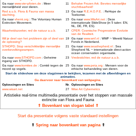
Ga naar
www.vier-pfoten.de
: Meer
11
Behalve Frozen Ark: Bevries menselijke
menselijkheid voor dieren.
vruchtbaarheid!
Red a.u.b. Flora & Fauna van massa
13
Ga naar
R.E.H.O.P.E.
: ReHope de
slachting.
Toekomst.
Ga naar
vhemt.org
: The Voluntary Human
15
Ga naar
www.WisArt.net
: Deze
Extinction Movement.
internationale SlideShow (in 5 talen: EN,
NL, DE, FR, ES).
Waarheidszoeker, red de natuur a.u.b.
17
CPER: Cosmische Progressieve Evolutie
van de Realiteit.
Wil je deel van het probleem zijn of deel van
19
Ga naar
www.wnf.nl
: WWF ~ Wereld Natuur
de oplossing?
Fonds in Nederland.
STHOPD: Stop verschrikkelijke menselijke
21
Ga naar
www.seashepherd.nl
: Sea
overbevolkingsrampen.
Shepherd NL ~ internationale direct-action
ocean conservation organisatie.
Ga naar
www.STHOPD.com
: Geheime
23
Vredestichter, red de natuur a.u.b.
ingang van STHOPD.
Ga naar
www.komitee.de
: Comité tegen de
25
Ga naar
www.peta.org
: Mensen voor de
moord op vogels.
ethische behandeling van dieren.
Start de slideshow om deze slagzinnen te bekijken, tezamen met de afbeeldingen en
animaties.
Ga daarvoor naar bovenkant van webpagina.
Oplossingen en Sites
Nr.
Oplossingen en Sites
www.wisart.net
27
Wise Art Cybernetics
Artistieke real-time multimedia presentatie over het stoppen van massale
extinctie van Flora and Fauna
⇑ Bovenkant van slogan tabel ⇑
Start dia presentatie volgens vaste standaard instellingen
⇑
Spring naar bovenkant van pagina
⇑