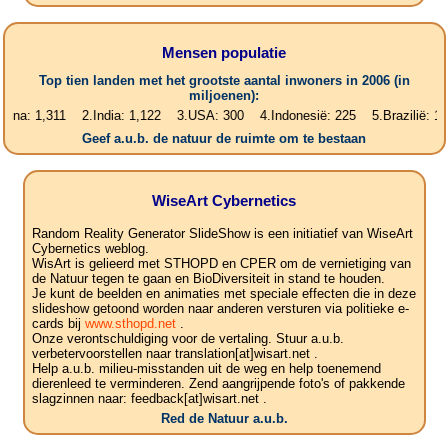
Mensen populatie
Top tien landen met het grootste aantal inwoners in 2006 (in
miljoenen):
,311 2.India: 1,122 3.USA: 300 4.Indonesië: 225 5.Brazilië: 187 6.Pa
Geef a.u.b. de natuur de ruimte om te bestaan
WiseArt Cybernetics
Random Reality Generator SlideShow is een initiatief van WiseArt
Cybernetics weblog.
WisArt is gelieerd met STHOPD en CPER om de vernietiging van
de Natuur tegen te gaan en BioDiversiteit in stand te houden.
Je kunt de beelden en animaties met speciale effecten die in deze
slideshow getoond worden naar anderen versturen via politieke e-
cards bij
www.sthopd.net
.
Onze verontschuldiging voor de vertaling. Stuur a.u.b.
verbetervoorstellen naar translation[at]wisart.net .
Help a.u.b. milieu-misstanden uit de weg en help toenemend
dierenleed te verminderen. Zend aangrijpende foto's of pakkende
slagzinnen naar: feedback[at]wisart.net .
Red de Natuur a.u.b.