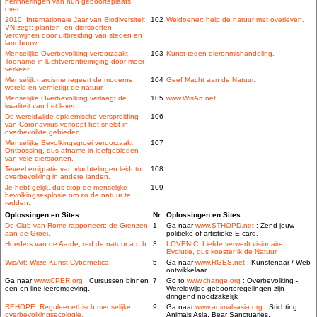
herinneringen van hun geboorteplaats
over.
2010: Internationale Jaar van Biodiversiteit.
102
Weldoener: help de natuur met overleven.
VN zegt: planten- en diersoorten
verdwijnen door uitbreiding van steden en
landbouw.
Menselijke Overbevolking veroorzaakt:
103
Kunst tegen dierenmishandeling.
Toename in luchtverontreiniging door meer
verkeer.
Menselijk narcisme regeert de moderne
104
Geef Macht aan de Natuur.
wereld en vernietigt de natuur.
Menselijke Overbevolking verlaagt de
105
www.WisArt.net.
kwaliteit van het leven.
De wereldwijde epidemische verspreiding
106
van Coronavirus verloopt het snelst in
overbevolkte gebieden.
Menselijke Bevolkingsgroei veroorzaakt:
107
Ontbossing, dus afname in leefgebieden
van vele diersoorten.
Teveel emigratie van vluchtelingen leidt to
108
overbevolking in andere landen.
Je hebt gelijk, dus stop de menselijke
109
bevolkingsexplosie om zo de natuur te
redden.
Oplossingen en Sites
Nr.
Oplossingen en Sites
De Club van Rome rapporteert: de Grenzen
1
Ga naar
www.STHOPD.net
: Zend jouw
aan de Groei.
politieke of artistieke E-card.
Hoeders van de Aarde, red de natuur a.u.b.
3
LOVENIC: Liefde verwerft visionaire
Evolutie, dus koester ik de Natuur.
WisArt: Wijze Kunst Cybernetica.
5
Ga naar
www.RGES.net
: Kunstenaar / Web
ontwikkelaar.
Ga naar
www.CPER.org
: Cursussen binnen
7
Go to
www.change.org
: Overbevolking -
een on-line leeromgeving.
Wereldwijde geboorteregelingen zijn
dringend noodzakelijk
REHOPE: Reguleer ethisch menselijke
9
Ga naar
www.animalsasia.org
: Stichting
overbevolkingsecologie.
Animals Asia, Bear Sanctuaries.