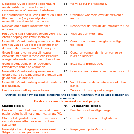
Menselijke Overbevolking veroorzaakt:
66
Worry about the Wetlands.
overbevolkte dierenasielen met
verwaarloosde of verstoten huisdieren.
De paradijselijke vallei van Eufraat en Tigris
67
Onthul de waarheid over de stervende
(Hof van Eden) is geleidelijk door
natuur.
menselijke overbevolking verwoest.
Massale anonimiteit maakt mensen
68
Respecteer de Natuur, de Immanente God.
agressief.
Het gevolg van menselijke overbevolking is:
69
Vlieg als een vleermuis.
Afvalophoping van zware metalen.
Menselijke Overbevolking veroorzaakt: Het
70
Creeer a.u.b. een ecologische veilige
smelten van de Siberische permafrost en
toekomst.
daarmee de emissie van Methaan gas.
Groot Britagne vermoordt zijn dassen
71
Oceanen vormen de nieren van onze
vanwege mogelijke infectie van ziekelijke
levende planeet.
overgecultiveerde koeien met tuberculose.
Gebruik condooms om ongewenste
72
Buzz like a Bumblebee.
zwangerschappen te vermijden.
Menselijke Overbevolking veroorzaakt:
73
Hoeders van de Aarde, red de natuur a.u.b.
Grotere kans op pandemische uitbraak van
gevaarlijke virusziekten.
Menselijke Overbevolking vernietigt delicate
74
Vertel iedereen de waarheid voordat het te
dier habitats.
laat is.
Europa vermoordt zijn wilde beren.
75
Wees a.u.b. zuinig met energie.
Start de slideshow om deze slagzinnen te bekijken, tezamen met de afbeeldingen en
animaties.
Ga daarvoor naar bovenkant van webpagina.
Slagzin titels ©
Nr.
Typemachine tekst ©
Denk a.u.b. aan het milieu voordat u veel
76
Bescherm de bevallige bergen.
papier gebruikt bij het printen vanaf uw PC.
Stop het illegaal stropen en vermoorden
77
e = mc^2 en Leven = NegEntropie.
van zeldzame olifanten voor hun ivoren
slagtanden.
Menselijke Bevolkingsgroei veroorzaakt:
78
Propageer Kyoto Protocol.
Stijgende zee temperaturen dat de