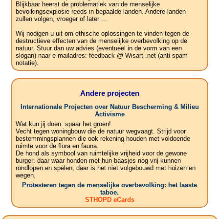
Blijkbaar heerst de problematiek van de menselijke
bevolkingsexplosie reeds in bepaalde landen. Andere landen
zullen volgen, vroeger of later ...
Wij nodigen u uit om ethische oplossingen te vinden tegen de
destructieve effecten van de menselijke overbevolking op de
natuur. Stuur dan uw advies (eventueel in de vorm van een
slogan) naar e-mailadres: feedback @ Wisart .net (anti-spam
notatie).
Andere projecten
Internationale Projecten over Natuur Bescherming & Milieu
Activisme
Wat kun jij doen: spaar het groen!
Vecht tegen woningbouw die de natuur wegvaagt. Strijd voor
bestemmingsplannen die ook rekening houden met voldoende
ruimte voor de flora en fauna.
De hond als symbool van ruimtelijke vrijheid voor de gewone
burger: daar waar honden met hun baasjes nog vrij kunnen
rondlopen en spelen, daar is het niet volgebouwd met huizen en
wegen.
Protesteren tegen de menselijke overbevolking: het laaste
taboe.
STHOPD eCards