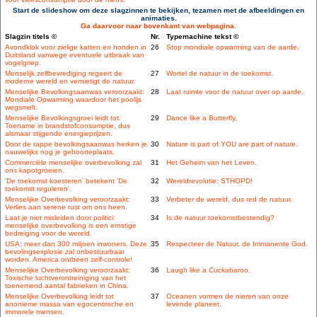
Start de slideshow om deze slagzinnen te bekijken, tezamen met de afbeeldingen en
animaties.
Ga daarvoor naar bovenkant van webpagina.
Slagzin titels ©
Nr.
Typemachine tekst ©
Avondklok voor zielige katten en honden in
26
Stop mondiale opwarming van de aarde.
Duitsland vanwege eventuele uitbraak van
vogelgriep.
Menselijk zelfbevrediging regeert de
27
Wortel de natuur in de toekomst.
moderne wereld en vernietigt de natuur.
Menselijke Bevolkingsaanwas veroorzaakt:
28
Laat ruimte voor de natuur over op aarde.
Mondiale Opwarming waardoor het poolijs
wegsmelt.
Menselijke Bevolkingsgroei leidt tot:
29
Dance like a Butterfly.
Toename in brandstofconsumptie, dus
alsmaar stijgende energieprijzen.
Door de rappe bevolkingsaanwas herken je
30
Nature is part of YOU are part of nature.
nauwelijks nog je geboorteplaats.
Commerciële menselijke overbevolking zal
31
Het Geheim van het Leven.
ons kapotgroeien.
'De toekomst koesteren' betekent 'De
32
Wereldrevolutie: STHOPD!
toekomst reguleren'.
Menselijke Overbevolking veroorzaakt:
33
Verbeter de wereld, dus red de natuur.
Verlies aan serene rust om ons heen.
Laat je niet misleiden door politici:
34
Is de natuur toekomstbestendig?
menselijke overbevolking is een ernstige
bedreiging voor de wereld.
USA: meer dan 300 miljoen inwoners. Deze
35
Respecteer de Natuur, de Immanente God.
bevolingsexplosie zal onbestuurbaar
worden. America ontbeert zelf-controle!
Menselijke Overbevolking veroorzaakt:
36
Laugh like a Cuckabaroo.
Toxische luchtverontreiniging van het
toenemend aantal fabrieken in China.
Menselijke Overbevolking leidt tot
37
Oceanen vormen de nieren van onze
anonieme massa van egocentrische en
levende planeet.
immorele mensen.