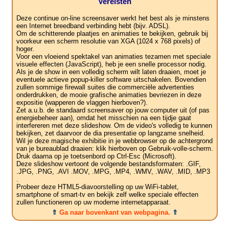
Vereisten
Deze continue on-line screensaver werkt het best als je minstens
een Internet breedband verbinding hebt (bijv. ADSL).
Om de schitterende plaatjes en animaties te bekijken, gebruik bij
voorkeur een scherm resolutie van XGA (1024 x 768 pixels) of
hoger.
Voor een vloeiend spektakel van animaties tezamen met speciale
visuele effecten (JavaScript), heb je een snelle processor nodig.
Als je de show in een volledig scherm wilt laten draaien, moet je
eventuele actieve popup-killer software uitschakelen. Bovendien
zullen sommige firewall suites die commerciële advertenties
onderdrukken, de mooie grafische animaties bevriezen in deze
expositie (wapperen de vlaggen hierboven?).
Zet a.u.b. de standaard screensaver op jouw computer uit (of pas
energiebeheer aan), omdat het misschien na een tijdje gaat
interfereren met deze slideshow. Om de video's volledig te kunnen
bekijken, zet daarvoor de dia presentatie op langzame snelheid.
Wil je deze magische exhibitie in je webbrowser op de achtergrond
van je bureaublad draaien: klik hierboven op Gebruik-volle-scherm.
Druk daarna op je toetsenbord op Ctrl-Esc (Microsoft).
Deze slideshow vertoont de volgende bestandsformaten: .GIF,
.JPG, .PNG, .AVI .MOV, .MPG, .MP4, .WMV, .WAV, .MID, .MP3
.
Probeer deze HTML5-diavoorstelling op uw WiFi-tablet,
smartphone of smart-tv en bekijk zelf welke speciale effecten
zullen functioneren op uw moderne internetapparaat.
⇑
Ga naar bovenkant van webpagina.
⇑