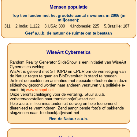
Mensen populatie
Top tien landen met het grootste aantal inwoners in 2006 (in
miljoenen):
1 2.India: 1,122 3.USA: 300 4.Indonesië: 225 5.Brazilië: 187 6.Pakis
Geef a.u.b. de natuur de ruimte om te bestaan
WiseArt Cybernetics
Random Reality Generator SlideShow is een initiatief van WiseArt
Cybernetics weblog.
WisArt is gelieerd met STHOPD en CPER om de vernietiging van
de Natuur tegen te gaan en BioDiversiteit in stand te houden.
Je kunt de beelden en animaties met speciale effecten die in deze
slideshow getoond worden naar anderen versturen via politieke e-
cards bij
www.sthopd.net
.
Onze verontschuldiging voor de vertaling. Stuur a.u.b.
verbetervoorstellen naar translation[at]wisart.net .
Help a.u.b. milieu-misstanden uit de weg en help toenemend
dierenleed te verminderen. Zend aangrijpende foto's of pakkende
slagzinnen naar: feedback[at]wisart.net .
Red de Natuur a.u.b.