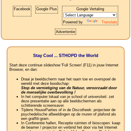
Facebook
Google Plus
Google Vertaling
Powered by
Translate
Advertentie
Stay Cool ... STHOPD the World
Start deze continue slideshow 'Full Screen' (F11) in jouw Internet
Browser, en dan:
Draai je beeldscherm naar het raam toe en overspoel de
wereld met deze boodschap:
Stop de vernietiging van de Natuur, veroorzaakt door
de menselijke overbevolking !
In het computer lokaal van je school of universiteit: zet
deze presentatie aan op alle beeldschermen als
schitterende screensaver.
Tijdens HouseParties of in de Discotheek: projecteer de
psychedelische afbeeldingen op de muren of plafond als
een graffiti-gram.
In Conferentie hallen, Receptie ruimten of bioscopen: kaap
de beamer / projector en verbind het door via het Internet