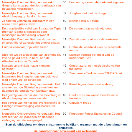
Menselijke Overbevolking veroorzaakt:
38
Laat ecosystemen de toekomst ingroeien.
Grotere kans op pandemische uitbraak van
gevaarlijke virusziekten.
Menselijke Overbevolking veroorzaakt:
39
Jongleer niet met de Jungel.
Afvalophoping op land en in zee.
Zeedieren verdrinken langzaam in een
40
Bevrijd Flora & Fauna.
oceaan van plastic afval.
De paradijselijke vallei van Eufraat en Tigris
41
De natuur gaat wereldwijd dood.
(Hof van Eden) is geleidelijk door
menselijke overbevolking verwoest.
Menselijke Overbevolking maakt mensen
42
Zaai de natuur uit voor de toekomst.
onverschillig of agressief tegenover elkaar.
Europa vermoordt zijn wilde beren.
43
Onthul de waarheid over de stervende
natuur.
Stop de wrede afslachting van zeehonden,
44
Mensen vormen het brein van de
levend gevild om hun bont, aan de
Immanente God.
Atlantische kust in Canada..
Massale anonimiteit maakt mensen
45
Creeer a.u.b. een ecologische veilige
agressief.
toekomst.
Menselijke Overbevolking veroorzaakt:
46
Stuur een eCard via www.STHOPD.net.
Intensieve bio-industie, dus onnodig veel
leed onder vee en gevogelte.
Menselijke Overbevolking veroorzaakt: Het
47
Kunst tegen dierenmishandeling.
smelten van de Siberische permafrost en
daarmee de emissie van Methaan gas.
Het gevolg van menselijke overbevolking is:
48
Geef om de toekomst, bescherm de
Afvalophoping van zware metalen.
toekomst.
Het gevolg van menselijke overbevolking is:
49
Copyright RGES.
Ernstige verontreiniging van rivieren en
zeeën.
Menselijke Overbevolking veroorzaakt: Het
50
Propageer Forest Stewardship Council.
smelten van de ijskappen en daarmee
verhoging van de zeespiegel.
Start de slideshow om deze slagzinnen te bekijken, tezamen met de afbeeldingen en
animaties.
Ga daarvoor naar bovenkant van webpagina.