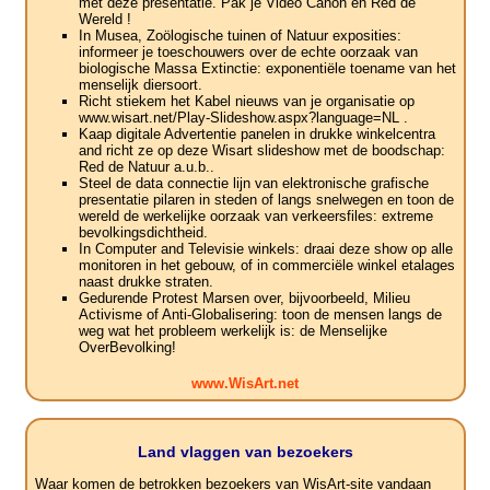
met deze presentatie. Pak je Video Canon en Red de
Wereld !
In Musea, Zoölogische tuinen of Natuur exposities:
informeer je toeschouwers over de echte oorzaak van
biologische Massa Extinctie: exponentiële toename van het
menselijk diersoort.
Richt stiekem het Kabel nieuws van je organisatie op
www.wisart.net/Play-Slideshow.aspx?language=NL .
Kaap digitale Advertentie panelen in drukke winkelcentra
and richt ze op deze Wisart slideshow met de boodschap:
Red de Natuur a.u.b..
Steel de data connectie lijn van elektronische grafische
presentatie pilaren in steden of langs snelwegen en toon de
wereld de werkelijke oorzaak van verkeersfiles: extreme
bevolkingsdichtheid.
In Computer and Televisie winkels: draai deze show op alle
monitoren in het gebouw, of in commerciële winkel etalages
naast drukke straten.
Gedurende Protest Marsen over, bijvoorbeeld, Milieu
Activisme of Anti-Globalisering: toon de mensen langs de
weg wat het probleem werkelijk is: de Menselijke
OverBevolking!
www.WisArt.net
Land vlaggen van bezoekers
Waar komen de betrokken bezoekers van WisArt-site vandaan