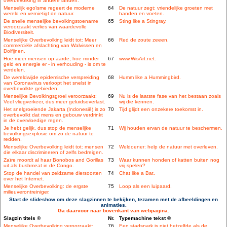
overbevolking in andere landen.
Menselijk egoïsme regeert de moderne
64
De natuur zegt: vriendelijke groeten met
wereld en vernietigt de natuur.
handen en voeten.
De snelle menselijke bevolkingstoename
65
Sting like a Stingray.
veroorzaakt verlies van waardevolle
Biodiversiteit.
Menselijke Overbevolking leidt tot: Meer
66
Red de zoute zeeen.
commerciële afslachting van Walvissen en
Dolfijnen.
Hoe meer mensen op aarde, hoe minder
67
www.WisArt.net.
geld en energie er - in verhouding - is om te
verdelen.
De wereldwijde epidemische verspreiding
68
Humm like a Hummingbird.
van Coronavirus verloopt het snelst in
overbevolkte gebieden.
Menselijke Bevolkingsgroei veroorzaakt:
69
Nu is de laatste fase van het bestaan zoals
Veel vliegverkeer, dus meer geluidsoverlast.
wij die kennen.
Het snelgroeiende Jakarta (Indonesië) is zo
70
Tijd glijdt een onzekere toekomst in.
overbevolkt dat mens en gebouw verdrinkt
in de overvloedige regen.
Je hebt gelijk, dus stop de menselijke
71
Wij houden ervan de natuur te beschermen.
bevolkingsexplosie om zo de natuur te
redden.
Menselijke Overbevolking leidt tot: mensen
72
Weldoener: help de natuur met overleven.
die elkaar discrimineren of zelfs bedreigen.
Zaïre moordt al haar Bonobos and Gorillas
73
Waar kunnen honden of katten buiten nog
uit als bushmeat in de Congo.
vrij spelen?
Stop de handel van zeldzame diersoorten
74
Chat like a Bat.
over het Internet.
Menselijke Overbevolking: de ergste
75
Loop als een luipaard.
milieuverontreiniger.
Start de slideshow om deze slagzinnen te bekijken, tezamen met de afbeeldingen en
animaties.
Ga daarvoor naar bovenkant van webpagina.
Slagzin titels ©
Nr.
Typemachine tekst ©
Menselijke Overbevolking veroorzaakt:
76
Een stadspark is niet hetzelfde als de