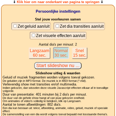
⇓
Klik hier om naar onderkant van pagina te springen
⇓
Persoonlijke instellingen
Stel jouw voorkeuren samen
Zet geluid aan/uit
Zet dia transities aan/uit
Zet visuele effecten aan/uit
Aantal dia's per minuut: 2
Langzaam
Normal
Snel
60 sec.
30 sec.
15 sec.
Slideshow uitleg & waarden
Geluid of muziek fragmenten worden volgens toeval gekozen.
De geluiden zijn in MP3 format. De muziek is in MIDI format (*.mid).
Verlevendig show met transities en/of multimedia.
Indien gekozen, dan wisselen deze visuele Javascript-effecten elkaar af in toevallige
volgorde.
Duur van presentatie:
401
minuten bij 2
dia's
per minuut.
De duur van de gehele show hangt af van jouw gekozen snelheid.
Om animaties of video's volledig te bekijken, klik op Langzaam.
Aantal te tonen afbeeldingen:
802
dia's.
Een dia kan bestaan uit: tekst, afbeelding, animatie, video, geluid, muziek of speciale
effect.
De samenstelling van een dia wordt volgens toeval bepaald met losstaande thema's.