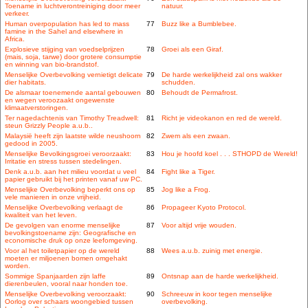
Toename in luchtverontreiniging door meer
natuur.
verkeer.
Human overpopulation has led to mass
77
Buzz like a Bumblebee.
famine in the Sahel and elsewhere in
Africa.
Explosieve stijging van voedselprijzen
78
Groei als een Giraf.
(mais, soja, tarwe) door grotere consumptie
en winning van bio-brandstof.
Menselijke Overbevolking vernietigt delicate
79
De harde werkelijkheid zal ons wakker
dier habitats.
schudden.
De alsmaar toenemende aantal gebouwen
80
Behoudt de Permafrost.
en wegen veroozaakt ongewenste
klimaatverstoringen.
Ter nagedachtenis van Timothy Treadwell:
81
Richt je videokanon en red de wereld.
steun Grizzly People a.u.b..
Malaysië heeft zijn laatste wilde neushoorn
82
Zwem als een zwaan.
gedood in 2005.
Menselijke Bevolkingsgroei veroorzaakt:
83
Hou je hoofd koel . . . STHOPD de Wereld!
Irritatie en stress tussen stedelingen.
Denk a.u.b. aan het milieu voordat u veel
84
Fight like a Tiger.
papier gebruikt bij het printen vanaf uw PC.
Menselijke Overbevolking beperkt ons op
85
Jog like a Frog.
vele manieren in onze vrijheid.
Menselijke Overbevolking verlaagt de
86
Propageer Kyoto Protocol.
kwaliteit van het leven.
De gevolgen van enorme menselijke
87
Voor altijd vrije wouden.
bevolkingstoename zijn: Geografische en
economische druk op onze leefomgeving.
Voor al het toiletpapier op de wereld
88
Wees a.u.b. zuinig met energie.
moeten er miljoenen bomen omgehakt
worden.
Sommige Spanjaarden zijn laffe
89
Ontsnap aan de harde werkelijkheid.
dierenbeulen, vooral naar honden toe.
Menselijke Overbevolking veroorzaakt:
90
Schreeuw in koor tegen menselijke
Oorlog over schaars woongebied tussen
overbevolking.