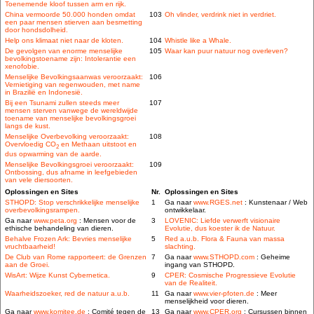
Toenemende kloof tussen arm en rijk.
China vermoorde 50.000 honden omdat
103
Oh vlinder, verdrink niet in verdriet.
een paar mensen stierven aan besmetting
door hondsdolheid.
Help ons klimaat niet naar de kloten.
104
Whistle like a Whale.
De gevolgen van enorme menselijke
105
Waar kan puur natuur nog overleven?
bevolkingstoename zijn: Intolerantie een
xenofobie.
Menselijke Bevolkingsaanwas veroorzaakt:
106
Vernietiging van regenwouden, met name
in Brazilië en Indonesië.
Bij een Tsunami zullen steeds meer
107
mensen sterven vanwege de wereldwijde
toename van menselijke bevolkingsgroei
langs de kust.
Menselijke Overbevolking veroorzaakt:
108
Overvloedig CO
en Methaan uitstoot en
2
dus opwarming van de aarde.
Menselijke Bevolkingsgroei veroorzaakt:
109
Ontbossing, dus afname in leefgebieden
van vele diersoorten.
Oplossingen en Sites
Nr.
Oplossingen en Sites
STHOPD: Stop verschrikkelijke menselijke
1
Ga naar
www.RGES.net
: Kunstenaar / Web
overbevolkingsrampen.
ontwikkelaar.
Ga naar
www.peta.org
: Mensen voor de
3
LOVENIC: Liefde verwerft visionaire
ethische behandeling van dieren.
Evolutie, dus koester ik de Natuur.
Behalve Frozen Ark: Bevries menselijke
5
Red a.u.b. Flora & Fauna van massa
vruchtbaarheid!
slachting.
De Club van Rome rapporteert: de Grenzen
7
Ga naar
www.STHOPD.com
: Geheime
aan de Groei.
ingang van STHOPD.
WisArt: Wijze Kunst Cybernetica.
9
CPER: Cosmische Progressieve Evolutie
van de Realiteit.
Waarheidszoeker, red de natuur a.u.b.
11
Ga naar
www.vier-pfoten.de
: Meer
menselijkheid voor dieren.
Ga naar
www.komitee.de
: Comité tegen de
13
Ga naar
www.CPER.org
: Cursussen binnen