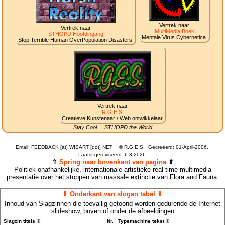
Vertrek naar
Vertrek naar
MultiMedia Boek
STHOPD Hoofdingang
Mentale Virus Cybernetica.
Stop Terrible Human OverPopulation Disasters.
Vertrek naar
R.G.E.S.
Creatieve Kunstenaar / Web ontwikkelaar.
Stay Cool ... STHOPD the World
Email: FEEDBACK [at] WISART [dot] NET .
©
R.G.E.S.
Gecreëerd: 01-April-2006.
Laatst gereviseerd:
6-8-2026.
⇑
Spring naar bovenkant van pagina
⇑
Politiek onafhankelijke, internationale artistieke real-time multimedia
presentatie over het stoppen van massale extinctie van Flora and Fauna.
⇓ Onderkant van slogan tabel ⇓
Inhoud van Slagzinnen die toevallig getoond worden gedurende de Internet
slideshow, boven of onder de afbeeldingen
Slagzin titels ©
Nr.
Typemachine tekst ©