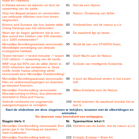
Israel en Palestina.
In Alaska sterven de ijsberen uit door de
91
Huil als een Hyena.
opwarming van de aarde.
Stop het illegaal stropen en vermoorden
92
Natuur: Oorsprong van liefde.
van zeldzame olifanten voor hun ivoren
slagtanden.
Borneo and Sumatra zijn hun laatste wilde
93
Vredestichter, red de natuur a.u.b.
Orang Oetangs aan het uitmoorden.
Waar zijn de dagen gebleven dat je een
94
De waarheid ligt op straat . . .
fijne avond kon hebben met 100 vrienden
i.p.v. 1000 onbekenden?
Menselijke Bevolkingsaanwas veroorzaakt:
95
Wordt lid van ons STHOPD-Team.
Wereldwijde vernietiging van delicate
ecologische habitats.
Teveel mensen -> teveel industrie -> teveel
96
Geef Macht aan de Natuur.
CO2 uitstoot -> opwarming van de aarde.
WNF zegt dat 60% van de wilde dieren in
97
Evolutie van Intelligente Existentie.
2020 misschien wel verdwenen is. Deze
snelle zesde massa-uitsterving wordt
veroorzaakt door Menselijke Overbevolking!
Menselijke Bevolkingsaanwas veroorzaakt:
98
U kunt de Waarheid vinden in het Leven
Files en verkeersoptoppingen en daarmee
zelf.
ge-stressed forenzen.
Menselijke Overbevolking veroorzaakt:
99
Milieu Activisme voor de Natuur.
Woestijnvorming in Africa, dus afnemende
diversiteit in Flora and Fauna.
Gebruik condooms om ongewenste
100
Vertel iedereen de waarheid voordat het te
zwangerschappen te vermijden.
laat is.
Start de slideshow om deze slagzinnen te bekijken, tezamen met de afbeeldingen en
animaties.
Ga daarvoor naar bovenkant van webpagina.
Slagzin titels ©
Nr.
Typemachine tekst ©
Menselijke Overbevolking veroorzaakt: Een
101
Hoeders van de Aarde, red de natuur a.u.b.
groter gat in de Ozonlaag en daarmee
meer huidkanker.
Menselijke Overbevolking leidt tot:
102
Entoptic Ecstasy = Brain Art.