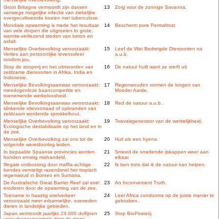
Groot Britagne vermoordt zijn dassen
13
Zorg voor de zonnige Savanna.
vanwege mogelijke infectie van ziekelijke
overgecultiveerde koeien met tuberculose.
Mondiale opwarming is mede het resultaat
14
Bescherm pure Permafrost.
van vele dorpen die uitgroeien to grote,
warmte-verliezend steden van beton en
asfalt.
Menselijke Overbevolking veroorzaakt:
15
Leef de Wet Bedreigde Diersoorten na
Verlies aan persoonlijke levenssfeer
a.u.b.
rondom jou.
Stop de stroperij en het uitmoorden van
16
De natuur huilt want ze sterft uit.
zeldzame diersoorten in Afrika, India en
Indonesie.
Menselijke Bevolkingsaanwas veroorzaakt:
17
Regenwouden vormen de longen van
meedogenloze baancompetitie en
Moeder Aarde.
toenemende werkeloosheid.
Menselijke Bevolkingsaanwas veroorzaakt:
18
Red de natuur a.u.b..
slinkende olievoorraad of opbranden van
zeldzaam wordende sprokkelhout.
Menselijke Overbevolking veroorzaakt:
19
Toevalsgenerator van de werkelijkheid.
Ecologische destabilisatie op het land en in
de zee.
Menselijke Overbevolking zal ons tot de
20
Huil als een hyena.
volgende wereldoorlog leiden.
In bepaalde Spaanse provincies worden
21
Smeed de smeltende ijskappen weer aan
honden ernstig mishandeld.
elkaar.
Illegale ontbossing door maffia-achtige
22
Ik ben trots dat ik de natuur kan helpen.
bendes vernietigt razendsnel het tropisch
regenwoud in Borneo en Sumatra.
De Australische Great Barrier Reef zal snel
23
An Inconvenient Truth.
eroderen door de opwarming van de zee.
Toename in haastig snelverkeer
24
Leer Africa condooms op de juiste manier te
veroorzaakt meer erbarmelijke, overreden
gebruiken.
dieren in landelijke gebieden.
Japan vermoordt jaarlijks 23.000 dolfijnen
25
Stop BioPiraterij.
voor vleesconsumptie door de mens.