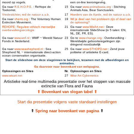
moord op vogels.
een on-line leeromgeving.
Ga naar
R.E.H.O.P.E.
: ReHope de
15
Ga naar
www.animalsasia.org
: Stichting
Toekomst.
Animals Asia, Bear Sanctuaries.
Vredestichter, red de natuur a.u.b.
17
Hoeders van de Aarde, red de natuur a.u.b.
Ga naar
vhemt.org
: The Voluntary Human
19
Wil je deel van het probleem zijn of deel van
Extinction Movement.
de oplossing?
REHOPE: Reguleer ethisch menselijke
21
Ga naar
www.WisArt.net
: Deze
overbevolkingsecologie.
internationale SlideShow (in 5 talen: EN,
NL, DE, FR, ES).
Ga naar
www.wnf.nl
: WWF ~ Wereld Natuur
23
Go to
www.change.org
: Overbevolking -
Fonds in Nederland.
Wereldwijde geboorteregelingen zijn
dringend noodzakelijk
Ga naar
www.seashepherd.nl
: Sea
25
Ga naar
www.STHOPD.net
: Zend jouw
Shepherd NL ~ internationale direct-action
politieke of artistieke E-card.
ocean conservation organisatie.
Start de slideshow om deze slagzinnen te bekijken, tezamen met de afbeeldingen en
animaties.
Ga daarvoor naar bovenkant van webpagina.
Oplossingen en Sites
Nr.
Oplossingen en Sites
www.wisart.net
27
Wise Art Cybernetics
Artistieke real-time multimedia presentatie over het stoppen van massale
extinctie van Flora and Fauna
⇑ Bovenkant van slogan tabel ⇑
Start dia presentatie volgens vaste standaard instellingen
⇑
Spring naar bovenkant van pagina
⇑