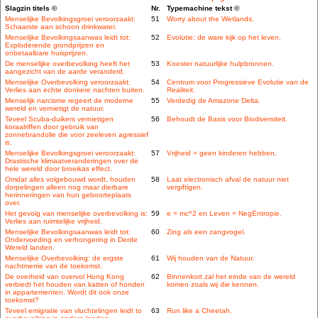
Slagzin titels ©
Nr.
Typemachine tekst ©
Menselijke Bevolkingsgroei veroorzaakt:
51
Worry about the Wetlands.
Schaarste aan schoon drinkwater.
Menselijke Bevolkingsaanwas leidt tot:
52
Evolutie: de ware kijk op het leven.
Exploderende grondprijzen en
onbetaalbare huisprijzen.
De menselijke overbevolking heeft het
53
Koester natuurlijke hulpbronnen.
aangezicht van de aarde veranderd.
Menselijke Overbevolking veroorzaakt:
54
Centrum voor Progressieve Evolutie van de
Verlies aan echte donkere nachten buiten.
Realiteit.
Menselijk narcisme regeert de moderne
55
Verdedig de Amazone Delta.
wereld en vernietigt de natuur.
Teveel Scuba-duikers vernietigen
56
Behoudt de Basis voor Biodiversiteit.
koraalriffen door gebruik van
zonnebrandolie die voor zeeleven agressief
is.
Menselijke Bevolkingsgroei veroorzaakt:
57
Vrijheid = geen kinderen hebben.
Drastische klimaatveranderingen over de
hele wereld door broeikas effect.
Omdat alles volgebouwd wordt, houden
58
Laat electronisch afval de natuur niet
dorpelingen alleen nog maar dierbare
vergiftigen.
herinneringen van hun geboorteplaats
over.
Het gevolg van menselijke overbevolking is:
59
e = mc^2 en Leven = NegEntropie.
Verlies aan ruimtelijke vrijheid.
Menselijke Bevolkingsaanwas leidt tot:
60
Zing als een zangvogel.
Ondervoeding en verhongering in Derde
Wereld landen.
Menselijke Overbevolking: de ergste
61
Wij houden van de Natuur.
nachtmerrie van de toekomst.
De overheid van overvol Hong Kong
62
Binnenkort zal het einde van de wereld
verbiedt het houden van katten of honden
komen zoals wij die kennen.
in appartementen. Wordt dit ook onze
toekomst?
Teveel emigratie van vluchtelingen leidt to
63
Run like a Cheetah.