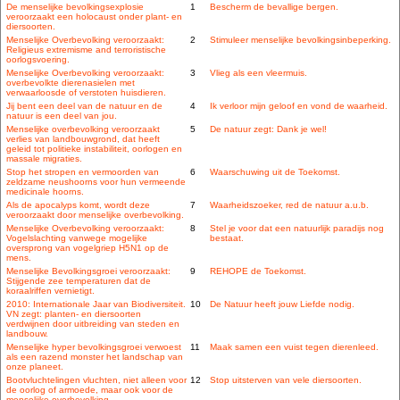
De menselijke bevolkingsexplosie
1
Bescherm de bevallige bergen.
veroorzaakt een holocaust onder plant- en
diersoorten.
Menselijke Overbevolking veroorzaakt:
2
Stimuleer menselijke bevolkingsinbeperking.
Religieus extremisme and terroristische
oorlogsvoering.
Menselijke Overbevolking veroorzaakt:
3
Vlieg als een vleermuis.
overbevolkte dierenasielen met
verwaarloosde of verstoten huisdieren.
Jij bent een deel van de natuur en de
4
Ik verloor mijn geloof en vond de waarheid.
natuur is een deel van jou.
Menselijke overbevolking veroorzaakt
5
De natuur zegt: Dank je wel!
verlies van landbouwgrond, dat heeft
geleid tot politieke instabiliteit, oorlogen en
massale migraties.
Stop het stropen en vermoorden van
6
Waarschuwing uit de Toekomst.
zeldzame neushoorns voor hun vermeende
medicinale hoorns.
Als de apocalyps komt, wordt deze
7
Waarheidszoeker, red de natuur a.u.b.
veroorzaakt door menselijke overbevolking.
Menselijke Overbevolking veroorzaakt:
8
Stel je voor dat een natuurlijk paradijs nog
Vogelslachting vanwege mogelijke
bestaat.
oversprong van vogelgriep H5N1 op de
mens.
Menselijke Bevolkingsgroei veroorzaakt:
9
REHOPE de Toekomst.
Stijgende zee temperaturen dat de
koraalriffen vernietigt.
2010: Internationale Jaar van Biodiversiteit.
10
De Natuur heeft jouw Liefde nodig.
VN zegt: planten- en diersoorten
verdwijnen door uitbreiding van steden en
landbouw.
Menselijke hyper bevolkingsgroei verwoest
11
Maak samen een vuist tegen dierenleed.
als een razend monster het landschap van
onze planeet.
Bootvluchtelingen vluchten, niet alleen voor
12
Stop uitsterven van vele diersoorten.
de oorlog of armoede, maar ook voor de
menselijke overbevolking.