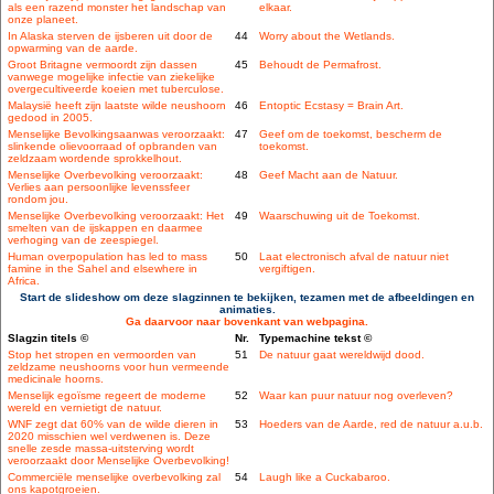
als een razend monster het landschap van
elkaar.
onze planeet.
In Alaska sterven de ijsberen uit door de
44
Worry about the Wetlands.
opwarming van de aarde.
Groot Britagne vermoordt zijn dassen
45
Behoudt de Permafrost.
vanwege mogelijke infectie van ziekelijke
overgecultiveerde koeien met tuberculose.
Malaysië heeft zijn laatste wilde neushoorn
46
Entoptic Ecstasy = Brain Art.
gedood in 2005.
Menselijke Bevolkingsaanwas veroorzaakt:
47
Geef om de toekomst, bescherm de
slinkende olievoorraad of opbranden van
toekomst.
zeldzaam wordende sprokkelhout.
Menselijke Overbevolking veroorzaakt:
48
Geef Macht aan de Natuur.
Verlies aan persoonlijke levenssfeer
rondom jou.
Menselijke Overbevolking veroorzaakt: Het
49
Waarschuwing uit de Toekomst.
smelten van de ijskappen en daarmee
verhoging van de zeespiegel.
Human overpopulation has led to mass
50
Laat electronisch afval de natuur niet
famine in the Sahel and elsewhere in
vergiftigen.
Africa.
Start de slideshow om deze slagzinnen te bekijken, tezamen met de afbeeldingen en
animaties.
Ga daarvoor naar bovenkant van webpagina.
Slagzin titels ©
Nr.
Typemachine tekst ©
Stop het stropen en vermoorden van
51
De natuur gaat wereldwijd dood.
zeldzame neushoorns voor hun vermeende
medicinale hoorns.
Menselijk egoïsme regeert de moderne
52
Waar kan puur natuur nog overleven?
wereld en vernietigt de natuur.
WNF zegt dat 60% van de wilde dieren in
53
Hoeders van de Aarde, red de natuur a.u.b.
2020 misschien wel verdwenen is. Deze
snelle zesde massa-uitsterving wordt
veroorzaakt door Menselijke Overbevolking!
Commerciële menselijke overbevolking zal
54
Laugh like a Cuckabaroo.
ons kapotgroeien.