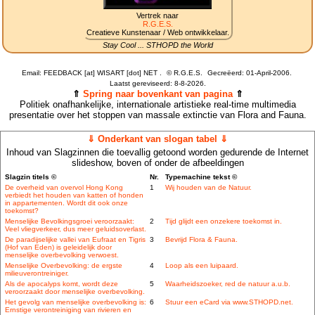
Vertrek naar
R.G.E.S.
Creatieve Kunstenaar / Web ontwikkelaar.
Stay Cool ... STHOPD the World
Email: FEEDBACK [at] WISART [dot] NET .
©
R.G.E.S.
Gecreëerd: 01-April-2006.
Laatst gereviseerd:
8-8-2026.
⇑
Spring naar bovenkant van pagina
⇑
Politiek onafhankelijke, internationale artistieke real-time multimedia
presentatie over het stoppen van massale extinctie van Flora and Fauna.
⇓ Onderkant van slogan tabel ⇓
Inhoud van Slagzinnen die toevallig getoond worden gedurende de Internet
slideshow, boven of onder de afbeeldingen
Slagzin titels ©
Nr.
Typemachine tekst ©
De overheid van overvol Hong Kong
1
Wij houden van de Natuur.
verbiedt het houden van katten of honden
in appartementen. Wordt dit ook onze
toekomst?
Menselijke Bevolkingsgroei veroorzaakt:
2
Tijd glijdt een onzekere toekomst in.
Veel vliegverkeer, dus meer geluidsoverlast.
De paradijselijke vallei van Eufraat en Tigris
3
Bevrijd Flora & Fauna.
(Hof van Eden) is geleidelijk door
menselijke overbevolking verwoest.
Menselijke Overbevolking: de ergste
4
Loop als een luipaard.
milieuverontreiniger.
Als de apocalyps komt, wordt deze
5
Waarheidszoeker, red de natuur a.u.b.
veroorzaakt door menselijke overbevolking.
Het gevolg van menselijke overbevolking is:
6
Stuur een eCard via www.STHOPD.net.
Ernstige verontreiniging van rivieren en