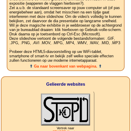
expositie (wapperen de vlaggen hierboven?).
Zet a.u.b. de standaard screensaver op jouw computer uit (of pas
energiebeheer aan), omdat het misschien na een tijdje gaat
interfereren met deze slideshow. Om de video's volledig te kunnen
bekijken, zet daarvoor de dia presentatie op langzame snelheid.
Wil je deze magische exhibitie in je webbrowser op de achtergrond
van je bureaublad draaien: klik hierboven op Gebruik-volle-scherm.
Druk daarna op je toetsenbord op Ctrl-Esc (Microsoft).
Deze slideshow vertoont de volgende bestandsformaten: .GIF,
.JPG, .PNG, .AVI .MOV, .MPG, .MP4, .WMV, .WAV, .MID, .MP3
.
Probeer deze HTML5-diavoorstelling op uw WiFi-tablet,
smartphone of smart-tv en bekijk zelf welke speciale effecten
zullen functioneren op uw moderne internetapparaat.
⇑
Ga naar bovenkant van webpagina.
⇑
Gelieerde websites
Vertrek naar