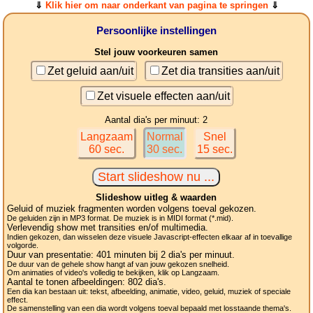
⇓
Klik hier om naar onderkant van pagina te springen
⇓
Persoonlijke instellingen
Stel jouw voorkeuren samen
Zet geluid aan/uit
Zet dia transities aan/uit
Zet visuele effecten aan/uit
Aantal dia's per minuut: 2
Langzaam
Normal
Snel
60 sec.
30 sec.
15 sec.
Slideshow uitleg & waarden
Geluid of muziek fragmenten worden volgens toeval gekozen.
De geluiden zijn in MP3 format. De muziek is in MIDI format (*.mid).
Verlevendig show met transities en/of multimedia.
Indien gekozen, dan wisselen deze visuele Javascript-effecten elkaar af in toevallige
volgorde.
Duur van presentatie:
401
minuten bij 2
dia's
per minuut.
De duur van de gehele show hangt af van jouw gekozen snelheid.
Om animaties of video's volledig te bekijken, klik op Langzaam.
Aantal te tonen afbeeldingen:
802
dia's.
Een dia kan bestaan uit: tekst, afbeelding, animatie, video, geluid, muziek of speciale
effect.
De samenstelling van een dia wordt volgens toeval bepaald met losstaande thema's.