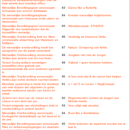
Drastische klimaatveranderingen over de
hele wereld door broeikas effect.
Menselijke Bevolkingsgroei veroorzaakt:
83
Dance like a Butterfly.
Schaarste aan schoon drinkwater.
De menselijke bevolkingsexplosie
84
Koester natuurlijke hulpbronnen.
veroorzaakt een holocaust onder plant- en
diersoorten.
Menselijke Bevolkingsgroei veroorzaakt:
85
Wereldrevolutie: STHOPD!
Stijgende zee temperaturen dat de
koraalriffen vernietigt.
Menselijke Overbevolking leidt tot: Meer
86
Verdedig de Amazone Delta.
commerciële afslachting van Walvissen en
Dolfijnen.
De menselijke overbevolking heeft het
87
Natuur: Oorsprong van liefde.
aangezicht van de aarde veranderd.
Menselijke Overbevolking veroorzaakt:
88
Jongleer niet met de Jungel.
Verlies aan serene rust om ons heen.
Teveel Scuba-duikers vernietigen
89
Vrijheid = geen kinderen hebben.
koraalriffen door gebruik van
zonnebrandolie die voor zeeleven agressief
is.
Menselijke Overbevolking veroorzaakt:
90
Ik ben trots dat ik de natuur kan helpen.
Verlies aan echte donkere nachten buiten.
Mondiale opwarming is mede het resultaat
91
e = mc^2 en Leven = NegEntropie.
van vele dorpen die uitgroeien to grote,
warmte-verliezend steden van beton en
asfalt.
Jij bent een deel van de natuur en de
92
Regenwouden vormen de longen van
natuur is een deel van jou.
Moeder Aarde.
Teveel emigratie van vluchtelingen leidt to
93
Voor altijd vrije wouden.
overbevolking in andere landen.
Menselijke Overbevolking veroorzaakt:
94
Buzz like a Bumblebee.
Ecologische destabilisatie op het land en in
de zee.
Menselijke Bevolkingsaanwas veroorzaakt:
95
Vertel iedereen de waarheid voordat het te
Files en verkeersoptoppingen en daarmee
laat is.