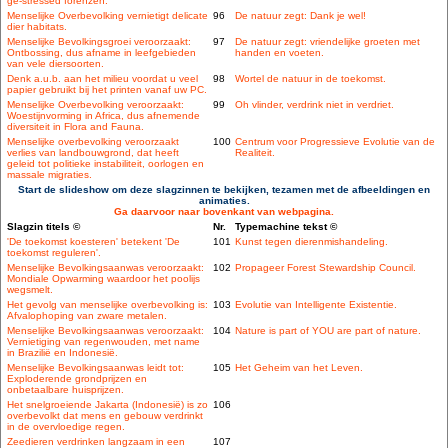
ge-stressed forenzen.
Menselijke Overbevolking vernietigt delicate
96
De natuur zegt: Dank je wel!
dier habitats.
Menselijke Bevolkingsgroei veroorzaakt:
97
De natuur zegt: vriendelijke groeten met
Ontbossing, dus afname in leefgebieden
handen en voeten.
van vele diersoorten.
Denk a.u.b. aan het milieu voordat u veel
98
Wortel de natuur in de toekomst.
papier gebruikt bij het printen vanaf uw PC.
Menselijke Overbevolking veroorzaakt:
99
Oh vlinder, verdrink niet in verdriet.
Woestijnvorming in Africa, dus afnemende
diversiteit in Flora and Fauna.
Menselijke overbevolking veroorzaakt
100
Centrum voor Progressieve Evolutie van de
verlies van landbouwgrond, dat heeft
Realiteit.
geleid tot politieke instabiliteit, oorlogen en
massale migraties.
Start de slideshow om deze slagzinnen te bekijken, tezamen met de afbeeldingen en
animaties.
Ga daarvoor naar bovenkant van webpagina.
Slagzin titels ©
Nr.
Typemachine tekst ©
'De toekomst koesteren' betekent 'De
101
Kunst tegen dierenmishandeling.
toekomst reguleren'.
Menselijke Bevolkingsaanwas veroorzaakt:
102
Propageer Forest Stewardship Council.
Mondiale Opwarming waardoor het poolijs
wegsmelt.
Het gevolg van menselijke overbevolking is:
103
Evolutie van Intelligente Existentie.
Afvalophoping van zware metalen.
Menselijke Bevolkingsaanwas veroorzaakt:
104
Nature is part of YOU are part of nature.
Vernietiging van regenwouden, met name
in Brazilië en Indonesië.
Menselijke Bevolkingsaanwas leidt tot:
105
Het Geheim van het Leven.
Exploderende grondprijzen en
onbetaalbare huisprijzen.
Het snelgroeiende Jakarta (Indonesië) is zo
106
overbevolkt dat mens en gebouw verdrinkt
in de overvloedige regen.
Zeedieren verdrinken langzaam in een
107