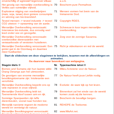
onverschillig of agressief tegenover elkaar.
a.u.b.
Het gevolg van menselijke overbevolking is:
70
Bescherm pure Permafrost.
Verlies aan ruimtelijke vrijheid.
Explosieve stijging van voedselprijzen
71
Mensen vormen het brein van de
(mais, soja, tarwe) door grotere consumptie
Immanente God.
en winning van bio-brandstof.
Teveel mensen -> teveel industrie -> teveel
72
Copyright RGES.
CO2 uitstoot -> opwarming van de aarde.
Menselijke Overbevolking veroorzaakt:
73
Schreeuw in koor tegen menselijke
Intensieve bio-industie, dus onnodig veel
overbevolking.
leed onder vee en gevogelte.
Menselijke Overbevolking veroorzaakt:
74
Zorg voor de zonnige Savanna.
overbevolkte dierenasielen met
verwaarloosde of verstoten huisdieren.
Menselijke Overbevolking veroorzaakt: Een
75
Richt je videokanon en red de wereld.
groter gat in de Ozonlaag en daarmee
meer huidkanker.
Start de slideshow om deze slagzinnen te bekijken, tezamen met de afbeeldingen en
animaties.
Ga daarvoor naar bovenkant van webpagina.
Slagzin titels ©
Nr.
Typemachine tekst ©
Borneo and Sumatra zijn hun laatste wilde
76
Milieu Activisme voor de Natuur.
Orang Oetangs aan het uitmoorden.
De gevolgen van enorme menselijke
77
De Natuur heeft jouw Liefde nodig.
bevolkingstoename zijn: Intolerantie een
xenofobie.
Menselijke Overbevolking beperkt ons op
78
Evolutie: de ware kijk op het leven.
vele manieren in onze vrijheid.
Menselijke Overbevolking leidt tot:
79
Binnenkort zal het einde van de wereld
Toenemende kloof tussen arm en rijk.
komen zoals wij die kennen.
Sommige Spanjaarden zijn laffe
80
Bescherm de bevallige bergen.
dierenbeulen, vooral naar honden toe.
Menselijk narcisme regeert de moderne
81
REHOPE de Toekomst.
wereld en vernietigt de natuur.
Menselijke Bevolkingsgroei veroorzaakt:
82
www.WisArt.net.