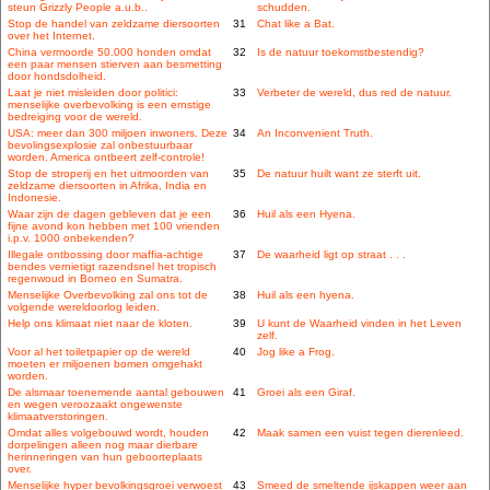
steun Grizzly People a.u.b..
schudden.
Stop de handel van zeldzame diersoorten
31
Chat like a Bat.
over het Internet.
China vermoorde 50.000 honden omdat
32
Is de natuur toekomstbestendig?
een paar mensen stierven aan besmetting
door hondsdolheid.
Laat je niet misleiden door politici:
33
Verbeter de wereld, dus red de natuur.
menselijke overbevolking is een ernstige
bedreiging voor de wereld.
USA: meer dan 300 miljoen inwoners. Deze
34
An Inconvenient Truth.
bevolingsexplosie zal onbestuurbaar
worden. America ontbeert zelf-controle!
Stop de stroperij en het uitmoorden van
35
De natuur huilt want ze sterft uit.
zeldzame diersoorten in Afrika, India en
Indonesie.
Waar zijn de dagen gebleven dat je een
36
Huil als een Hyena.
fijne avond kon hebben met 100 vrienden
i.p.v. 1000 onbekenden?
Illegale ontbossing door maffia-achtige
37
De waarheid ligt op straat . . .
bendes vernietigt razendsnel het tropisch
regenwoud in Borneo en Sumatra.
Menselijke Overbevolking zal ons tot de
38
Huil als een hyena.
volgende wereldoorlog leiden.
Help ons klimaat niet naar de kloten.
39
U kunt de Waarheid vinden in het Leven
zelf.
Voor al het toiletpapier op de wereld
40
Jog like a Frog.
moeten er miljoenen bomen omgehakt
worden.
De alsmaar toenemende aantal gebouwen
41
Groei als een Giraf.
en wegen veroozaakt ongewenste
klimaatverstoringen.
Omdat alles volgebouwd wordt, houden
42
Maak samen een vuist tegen dierenleed.
dorpelingen alleen nog maar dierbare
herinneringen van hun geboorteplaats
over.
Menselijke hyper bevolkingsgroei verwoest
43
Smeed de smeltende ijskappen weer aan