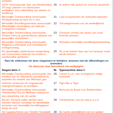
verdelen.
2010: Internationale Jaar van Biodiversiteit.
20
Ik verloor mijn geloof en vond de waarheid.
VN zegt: planten- en diersoorten
verdwijnen door uitbreiding van steden en
landbouw.
Menselijke Overbevolking veroorzaakt:
21
Laat ecosystemen de toekomst ingroeien.
Afvalophoping op land en in zee.
Menselijke Bevolkingsaanwas veroorzaakt:
22
Toevalsgenerator van de werkelijkheid.
Wereldwijde vernietiging van delicate
ecologische habitats.
Menselijke Overbevolking veroorzaakt:
23
Oceanen vormen de nieren van onze
Grotere kans op pandemische uitbraak van
levende planeet.
gevaarlijke virusziekten.
Menselijke Overbevolking veroorzaakt:
24
Stimuleer menselijke bevolkingsinbeperking.
Religieus extremisme and terroristische
oorlogsvoering.
De wereldwijde epidemische verspreiding
25
Nu is de laatste fase van het bestaan zoals
van Coronavirus verloopt het snelst in
wij die kennen.
overbevolkte gebieden.
Start de slideshow om deze slagzinnen te bekijken, tezamen met de afbeeldingen en
animaties.
Ga daarvoor naar bovenkant van webpagina.
Slagzin titels ©
Nr.
Typemachine tekst ©
Menselijke Overbevolking veroorzaakt: Het
26
Creeer a.u.b. een ecologische veilige
smelten van de Siberische permafrost en
toekomst.
daarmee de emissie van Methaan gas.
Gebruik condooms om ongewenste
27
Fight like a Tiger.
zwangerschappen te vermijden.
Menselijke Overbevolking veroorzaakt:
28
Behoudt de Basis voor Biodiversiteit.
Overvloedig CO
en Methaan uitstoot en
2
dus opwarming van de aarde.
Bij een Tsunami zullen steeds meer
29
Vredestichter, red de natuur a.u.b.
mensen sterven vanwege de wereldwijde
toename van menselijke bevolkingsgroei
langs de kust.
Ter nagedachtenis van Timothy Treadwell:
30
De harde werkelijkheid zal ons wakker