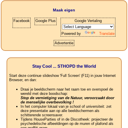
Maak eigen
Facebook
Google Plus
Google Vertaling
Powered by
Translate
Advertentie
Stay Cool ... STHOPD the World
Start deze continue slideshow 'Full Screen' (F11) in jouw Internet
Browser, en dan:
Draai je beeldscherm naar het raam toe en overspoel de
wereld met deze boodschap:
Stop de vernietiging van de Natuur, veroorzaakt door
de menselijke overbevolking !
In het computer lokaal van je school of universiteit: zet
deze presentatie aan op alle beeldschermen als
schitterende screensaver.
Tijdens HouseParties of in de Discotheek: projecteer de
psychedelische afbeeldingen op de muren of plafond als
een graffiti-gram.