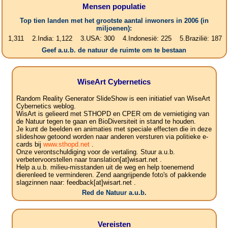
Mensen populatie
Top tien landen met het grootste aantal inwoners in 2006 (in
miljoenen):
11 2.India: 1,122 3.USA: 300 4.Indonesië: 225 5.Brazilië: 187 6.Pakis
Geef a.u.b. de natuur de ruimte om te bestaan
WiseArt Cybernetics
Random Reality Generator SlideShow is een initiatief van WiseArt
Cybernetics weblog.
WisArt is gelieerd met STHOPD en CPER om de vernietiging van
de Natuur tegen te gaan en BioDiversiteit in stand te houden.
Je kunt de beelden en animaties met speciale effecten die in deze
slideshow getoond worden naar anderen versturen via politieke e-
cards bij
www.sthopd.net
.
Onze verontschuldiging voor de vertaling. Stuur a.u.b.
verbetervoorstellen naar translation[at]wisart.net .
Help a.u.b. milieu-misstanden uit de weg en help toenemend
dierenleed te verminderen. Zend aangrijpende foto's of pakkende
slagzinnen naar: feedback[at]wisart.net .
Red de Natuur a.u.b.
Vereisten