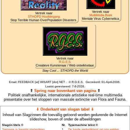
Vertrek naar
Vertrek naar
MultiMedia Boek
STHOPD Hoofdingang
Mentale Virus Cybernetica.
Stop Terrible Human OverPopulation Disasters.
Vertrek naar
R.G.E.S.
Creatieve Kunstenaar / Web ontwikkelaar.
Stay Cool ... STHOPD the World
Email: FEEDBACK [at] WISART [dot] NET .
©
R.G.E.S.
Gecreëerd: 01-April-2006.
Laatst gereviseerd:
7-8-2026.
⇑
Spring naar bovenkant van pagina
⇑
Politiek onafhankelijke, internationale artistieke real-time multimedia
presentatie over het stoppen van massale extinctie van Flora and Fauna.
⇓ Onderkant van slogan tabel ⇓
Inhoud van Slagzinnen die toevallig getoond worden gedurende de Internet
slideshow, boven of onder de afbeeldingen
Slagzin titels ©
Nr.
Typemachine tekst ©
Toename in haastig snelverkeer
1
De harde werkelijkheid zal ons wakker