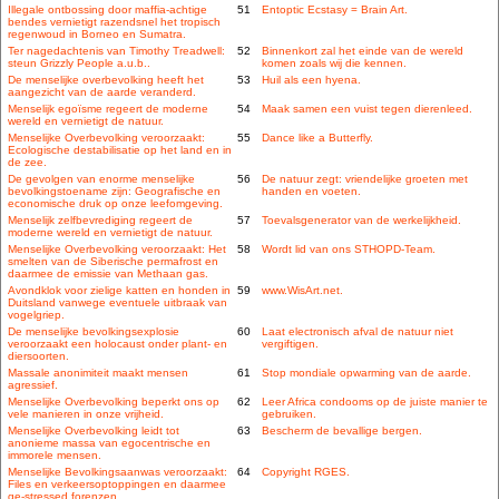
Illegale ontbossing door maffia-achtige
51
Entoptic Ecstasy = Brain Art.
bendes vernietigt razendsnel het tropisch
regenwoud in Borneo en Sumatra.
Ter nagedachtenis van Timothy Treadwell:
52
Binnenkort zal het einde van de wereld
steun Grizzly People a.u.b..
komen zoals wij die kennen.
De menselijke overbevolking heeft het
53
Huil als een hyena.
aangezicht van de aarde veranderd.
Menselijk egoïsme regeert de moderne
54
Maak samen een vuist tegen dierenleed.
wereld en vernietigt de natuur.
Menselijke Overbevolking veroorzaakt:
55
Dance like a Butterfly.
Ecologische destabilisatie op het land en in
de zee.
De gevolgen van enorme menselijke
56
De natuur zegt: vriendelijke groeten met
bevolkingstoename zijn: Geografische en
handen en voeten.
economische druk op onze leefomgeving.
Menselijk zelfbevrediging regeert de
57
Toevalsgenerator van de werkelijkheid.
moderne wereld en vernietigt de natuur.
Menselijke Overbevolking veroorzaakt: Het
58
Wordt lid van ons STHOPD-Team.
smelten van de Siberische permafrost en
daarmee de emissie van Methaan gas.
Avondklok voor zielige katten en honden in
59
www.WisArt.net.
Duitsland vanwege eventuele uitbraak van
vogelgriep.
De menselijke bevolkingsexplosie
60
Laat electronisch afval de natuur niet
veroorzaakt een holocaust onder plant- en
vergiftigen.
diersoorten.
Massale anonimiteit maakt mensen
61
Stop mondiale opwarming van de aarde.
agressief.
Menselijke Overbevolking beperkt ons op
62
Leer Africa condooms op de juiste manier te
vele manieren in onze vrijheid.
gebruiken.
Menselijke Overbevolking leidt tot
63
Bescherm de bevallige bergen.
anonieme massa van egocentrische en
immorele mensen.
Menselijke Bevolkingsaanwas veroorzaakt:
64
Copyright RGES.
Files en verkeersoptoppingen en daarmee
ge-stressed forenzen.