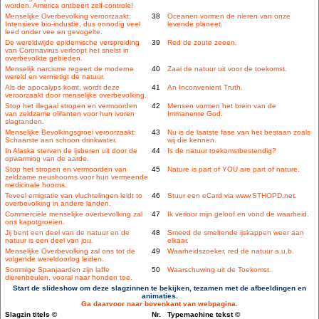
worden. America ontbeert zelf-controle!
Menselijke Overbevolking veroorzaakt:
38
Oceanen vormen de nieren van onze
Intensieve bio-industie, dus onnodig veel
levende planeet.
leed onder vee en gevogelte.
De wereldwijde epidemische verspreiding
39
Red de zoute zeeen.
van Coronavirus verloopt het snelst in
overbevolkte gebieden.
Menselijk narcisme regeert de moderne
40
Zaai de natuur uit voor de toekomst.
wereld en vernietigt de natuur.
Als de apocalyps komt, wordt deze
41
An Inconvenient Truth.
veroorzaakt door menselijke overbevolking.
Stop het illegaal stropen en vermoorden
42
Mensen vormen het brein van de
van zeldzame olifanten voor hun ivoren
Immanente God.
slagtanden.
Menselijke Bevolkingsgroei veroorzaakt:
43
Nu is de laatste fase van het bestaan zoals
Schaarste aan schoon drinkwater.
wij die kennen.
In Alaska sterven de ijsberen uit door de
44
Is de natuur toekomstbestendig?
opwarming van de aarde.
Stop het stropen en vermoorden van
45
Nature is part of YOU are part of nature.
zeldzame neushoorns voor hun vermeende
medicinale hoorns.
Teveel emigratie van vluchtelingen leidt to
46
Stuur een eCard via www.STHOPD.net.
overbevolking in andere landen.
Commerciële menselijke overbevolking zal
47
Ik verloor mijn geloof en vond de waarheid.
ons kapotgroeien.
Jij bent een deel van de natuur en de
48
Smeed de smeltende ijskappen weer aan
natuur is een deel van jou.
elkaar.
Menselijke Overbevolking zal ons tot de
49
Waarheidszoeker, red de natuur a.u.b.
volgende wereldoorlog leiden.
Sommige Spanjaarden zijn laffe
50
Waarschuwing uit de Toekomst.
dierenbeulen, vooral naar honden toe.
Start de slideshow om deze slagzinnen te bekijken, tezamen met de afbeeldingen en
animaties.
Ga daarvoor naar bovenkant van webpagina.
Slagzin titels ©
Nr.
Typemachine tekst ©