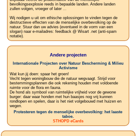
bevolkingsexplosie reeds in bepaalde landen. Andere landen
zullen volgen, vroeger of later ...
Wij nodigen u uit om ethische oplossingen te vinden tegen de
destructieve effecten van de menselijke overbevolking op de
natuur. Stuur dan uw advies (eventueel in de vorm van een
slogan) naar e-mailadres: feedback @ Wisart .net (anti-spam
notatie).
Andere projecten
Internationale Projecten over Natuur Bescherming & Milieu
Activisme
Wat kun jij doen: spaar het groen!
Vecht tegen woningbouw die de natuur wegvaagt. Strijd voor
bestemmingsplannen die ook rekening houden met voldoende
ruimte voor de flora en fauna.
De hond als symbool van ruimtelijke vrijheid voor de gewone
burger: daar waar honden met hun baasjes nog vrij kunnen
rondlopen en spelen, daar is het niet volgebouwd met huizen en
wegen.
Protesteren tegen de menselijke overbevolking: het laaste
taboe.
STHOPD eCards