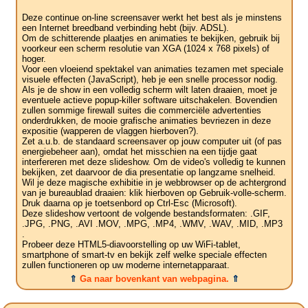
Deze continue on-line screensaver werkt het best als je minstens
een Internet breedband verbinding hebt (bijv. ADSL).
Om de schitterende plaatjes en animaties te bekijken, gebruik bij
voorkeur een scherm resolutie van XGA (1024 x 768 pixels) of
hoger.
Voor een vloeiend spektakel van animaties tezamen met speciale
visuele effecten (JavaScript), heb je een snelle processor nodig.
Als je de show in een volledig scherm wilt laten draaien, moet je
eventuele actieve popup-killer software uitschakelen. Bovendien
zullen sommige firewall suites die commerciële advertenties
onderdrukken, de mooie grafische animaties bevriezen in deze
expositie (wapperen de vlaggen hierboven?).
Zet a.u.b. de standaard screensaver op jouw computer uit (of pas
energiebeheer aan), omdat het misschien na een tijdje gaat
interfereren met deze slideshow. Om de video's volledig te kunnen
bekijken, zet daarvoor de dia presentatie op langzame snelheid.
Wil je deze magische exhibitie in je webbrowser op de achtergrond
van je bureaublad draaien: klik hierboven op Gebruik-volle-scherm.
Druk daarna op je toetsenbord op Ctrl-Esc (Microsoft).
Deze slideshow vertoont de volgende bestandsformaten: .GIF,
.JPG, .PNG, .AVI .MOV, .MPG, .MP4, .WMV, .WAV, .MID, .MP3
.
Probeer deze HTML5-diavoorstelling op uw WiFi-tablet,
smartphone of smart-tv en bekijk zelf welke speciale effecten
zullen functioneren op uw moderne internetapparaat.
⇑
Ga naar bovenkant van webpagina.
⇑