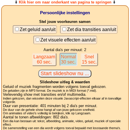
⇓
Klik hier om naar onderkant van pagina te springen
⇓
Persoonlijke instellingen
Stel jouw voorkeuren samen
Zet geluid aan/uit
Zet dia transities aan/uit
Zet visuele effecten aan/uit
Aantal dia's per minuut: 2
Langzaam
Normal
Snel
60 sec.
30 sec.
15 sec.
Slideshow uitleg & waarden
Geluid of muziek fragmenten worden volgens toeval gekozen.
De geluiden zijn in MP3 format. De muziek is in MIDI format (*.mid).
Verlevendig show met transities en/of multimedia.
Indien gekozen, dan wisselen deze visuele Javascript-effecten elkaar af in toevallige
volgorde.
Duur van presentatie:
401
minuten bij 2
dia's
per minuut.
De duur van de gehele show hangt af van jouw gekozen snelheid.
Om animaties of video's volledig te bekijken, klik op Langzaam.
Aantal te tonen afbeeldingen:
802
dia's.
Een dia kan bestaan uit: tekst, afbeelding, animatie, video, geluid, muziek of speciale
effect.
De samenstelling van een dia wordt volgens toeval bepaald met losstaande thema's.