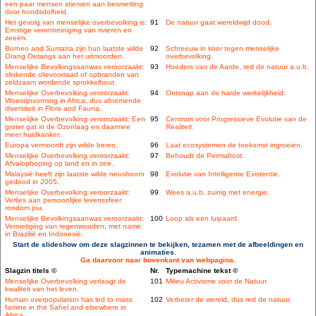
een paar mensen stierven aan besmetting
door hondsdolheid.
Het gevolg van menselijke overbevolking is:
91
De natuur gaat wereldwijd dood.
Ernstige verontreiniging van rivieren en
zeeën.
Borneo and Sumatra zijn hun laatste wilde
92
Schreeuw in koor tegen menselijke
Orang Oetangs aan het uitmoorden.
overbevolking.
Menselijke Bevolkingsaanwas veroorzaakt:
93
Hoeders van de Aarde, red de natuur a.u.b.
slinkende olievoorraad of opbranden van
zeldzaam wordende sprokkelhout.
Menselijke Overbevolking veroorzaakt:
94
Ontsnap aan de harde werkelijkheid.
Woestijnvorming in Africa, dus afnemende
diversiteit in Flora and Fauna.
Menselijke Overbevolking veroorzaakt: Een
95
Centrum voor Progressieve Evolutie van de
groter gat in de Ozonlaag en daarmee
Realiteit.
meer huidkanker.
Europa vermoordt zijn wilde beren.
96
Laat ecosystemen de toekomst ingroeien.
Menselijke Overbevolking veroorzaakt:
97
Behoudt de Permafrost.
Afvalophoping op land en in zee.
Malaysië heeft zijn laatste wilde neushoorn
98
Evolutie van Intelligente Existentie.
gedood in 2005.
Menselijke Overbevolking veroorzaakt:
99
Wees a.u.b. zuinig met energie.
Verlies aan persoonlijke levenssfeer
rondom jou.
Menselijke Bevolkingsaanwas veroorzaakt:
100
Loop als een luipaard.
Vernietiging van regenwouden, met name
in Brazilië en Indonesië.
Start de slideshow om deze slagzinnen te bekijken, tezamen met de afbeeldingen en
animaties.
Ga daarvoor naar bovenkant van webpagina.
Slagzin titels ©
Nr.
Typemachine tekst ©
Menselijke Overbevolking verlaagt de
101
Milieu Activisme voor de Natuur.
kwaliteit van het leven.
Human overpopulation has led to mass
102
Verbeter de wereld, dus red de natuur.
famine in the Sahel and elsewhere in
Africa.