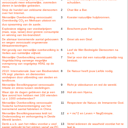
veroorzaakt meer erbarmelijke, overreden
schudden.
dieren in landelijke gebieden.
Stop de handel van zeldzame diersoorten
2
Chat like a Bat.
over het Internet.
Menselijke Overbevolking veroorzaakt:
3
Koester natuurlijke hulpbronnen.
Overvloedig CO
en Methaan uitstoot en
2
dus opwarming van de aarde.
Explosieve stijging van voedselprijzen
4
Bescherm pure Permafrost.
(mais, soja, tarwe) door grotere consumptie
en winning van bio-brandstof.
De alsmaar toenemende aantal gebouwen
5
Groei als een Giraf.
en wegen veroozaakt ongewenste
klimaatverstoringen.
Het gevolg van menselijke overbevolking is:
6
Leef de Wet Bedreigde Diersoorten na
Verlies aan ruimtelijke vrijheid.
a.u.b.
Menselijke Overbevolking veroorzaakt:
7
Stel je voor dat een natuurlijk paradijs nog
Vogelslachting vanwege mogelijke
bestaat.
oversprong van vogelgriep H5N1 op de
mens.
2010: Internationale Jaar van Biodiversiteit.
8
De Natuur heeft jouw Liefde nodig.
VN zegt: planten- en diersoorten
verdwijnen door uitbreiding van steden en
landbouw.
Menselijke Bevolkingsgroei veroorzaakt:
9
Richt je videokanon en red de wereld.
Irritatie en stress tussen stedelingen.
Waar zijn de dagen gebleven dat je een
10
Huil als een Hyena.
fijne avond kon hebben met 100 vrienden
i.p.v. 1000 onbekenden?
Menselijke Overbevolking veroorzaakt:
11
Respecteer de Natuur, de Immanente God.
Toxische luchtverontreiniging van het
toenemend aantal fabrieken in China.
Menselijke Bevolkingsaanwas leidt tot:
12
e = mc^2 en Leven = NegEntropie.
Ondervoeding en verhongering in Derde
Wereld landen.
Denk a.u.b. aan het milieu voordat u veel
13
Vertel iedereen de waarheid voordat het te
papier gebruikt bij het printen vanaf uw PC.
laat is.