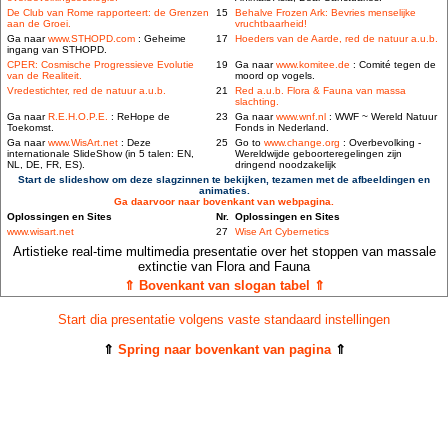
De Club van Rome rapporteert: de Grenzen
15
Behalve Frozen Ark: Bevries menselijke
aan de Groei.
vruchtbaarheid!
Ga naar
www.STHOPD.com
: Geheime
17
Hoeders van de Aarde, red de natuur a.u.b.
ingang van STHOPD.
CPER: Cosmische Progressieve Evolutie
19
Ga naar
www.komitee.de
: Comité tegen de
van de Realiteit.
moord op vogels.
Vredestichter, red de natuur a.u.b.
21
Red a.u.b. Flora & Fauna van massa
slachting.
Ga naar
R.E.H.O.P.E.
: ReHope de
23
Ga naar
www.wnf.nl
: WWF ~ Wereld Natuur
Toekomst.
Fonds in Nederland.
Ga naar
www.WisArt.net
: Deze
25
Go to
www.change.org
: Overbevolking -
internationale SlideShow (in 5 talen: EN,
Wereldwijde geboorteregelingen zijn
NL, DE, FR, ES).
dringend noodzakelijk
Start de slideshow om deze slagzinnen te bekijken, tezamen met de afbeeldingen en
animaties.
Ga daarvoor naar bovenkant van webpagina.
Oplossingen en Sites
Nr.
Oplossingen en Sites
www.wisart.net
27
Wise Art Cybernetics
Artistieke real-time multimedia presentatie over het stoppen van massale
extinctie van Flora and Fauna
⇑ Bovenkant van slogan tabel ⇑
Start dia presentatie volgens vaste standaard instellingen
⇑
Spring naar bovenkant van pagina
⇑