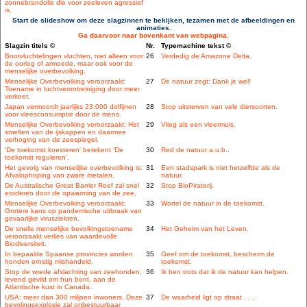
zonnebrandolie die voor zeeleven agressief
is.
Start de slideshow om deze slagzinnen te bekijken, tezamen met de afbeeldingen en
animaties.
Ga daarvoor naar bovenkant van webpagina.
Slagzin titels ©
Nr.
Typemachine tekst ©
Bootvluchtelingen vluchten, niet alleen voor
26
Verdedig de Amazone Delta.
de oorlog of armoede, maar ook voor de
menselijke overbevolking.
Menselijke Overbevolking veroorzaakt:
27
De natuur zegt: Dank je wel!
Toename in luchtverontreiniging door meer
verkeer.
Japan vermoordt jaarlijks 23.000 dolfijnen
28
Stop uitsterven van vele diersoorten.
voor vleesconsumptie door de mens.
Menselijke Overbevolking veroorzaakt: Het
29
Vlieg als een vleermuis.
smelten van de ijskappen en daarmee
verhoging van de zeespiegel.
'De toekomst koesteren' betekent 'De
30
Red de natuur a.u.b..
toekomst reguleren'.
Het gevolg van menselijke overbevolking is:
31
Een stadspark is niet hetzelfde als de
Afvalophoping van zware metalen.
natuur.
De Australische Great Barrier Reef zal snel
32
Stop BioPiraterij.
eroderen door de opwarming van de zee.
Menselijke Overbevolking veroorzaakt:
33
Wortel de natuur in de toekomst.
Grotere kans op pandemische uitbraak van
gevaarlijke virusziekten.
De snelle menselijke bevolkingstoename
34
Het Geheim van het Leven.
veroorzaakt verlies van waardevolle
Biodiversiteit.
In bepaalde Spaanse provincies worden
35
Geef om de toekomst, bescherm de
honden ernstig mishandeld.
toekomst.
Stop de wrede afslachting van zeehonden,
36
Ik ben trots dat ik de natuur kan helpen.
levend gevild om hun bont, aan de
Atlantische kust in Canada..
USA: meer dan 300 miljoen inwoners. Deze
37
De waarheid ligt op straat . . .
bevolingsexplosie zal onbestuurbaar