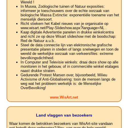
Wereld !
In Musea, Zoölogische tuinen of Natuur exposities:
informeer je toeschouwers over de echte oorzaak van
biologische Massa Extinctie: exponentiële toename van het
menselijk diersoort.
Richt stiekem het Kabel nieuws van je organisatie op
www.wisart.net/Play-Slideshow.aspx?language=NL .
Kaap digitale Advertentie panelen in drukke winkelcentra
and richt ze op deze Wisart slideshow met de boodschap:
Red de Natuur a.u.b..
Steel de data connectie lijn van elektronische grafische
presentatie pilaren in steden of langs snelwegen en toon de
wereld de werkelijke oorzaak van verkeersfiles: extreme
bevolkingsdichtheid.
In Computer and Televisie winkels: draai deze show op alle
monitoren in het gebouw, of in commerciële winkel etalages
naast drukke straten.
Gedurende Protest Marsen over, bijvoorbeeld, Milieu
Activisme of Anti-Globalisering: toon de mensen langs de
weg wat het probleem werkelijk is: de Menselijke
OverBevolking!
www.WisArt.net
Land vlaggen van bezoekers
Waar komen de betrokken bezoekers van WisArt-site vandaan
wat betreft deze webpagina? Nou, van over de hele wereld: