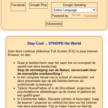
Facebook
Google Plus
Google Vertaling
Powered by
Translate
Advertentie
Stay Cool ... STHOPD the World
Start deze continue slideshow 'Full Screen' (F11) in jouw Internet
Browser, en dan:
Draai je beeldscherm naar het raam toe en overspoel de
wereld met deze boodschap:
Stop de vernietiging van de Natuur, veroorzaakt door
de menselijke overbevolking !
In het computer lokaal van je school of universiteit: zet
deze presentatie aan op alle beeldschermen als
schitterende screensaver.
Tijdens HouseParties of in de Discotheek: projecteer de
psychedelische afbeeldingen op de muren of plafond als
een graffiti-gram.
In Conferentie hallen, Receptie ruimten of bioscopen: kaap
de beamer / projector en verbind het door via het Internet
met deze presentatie. Pak je Video Canon en Red de