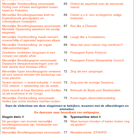
Menselijke Overbevolking veroorzaakt:
65
Onthul de waarheid over de stervende
Oorlog over schaars woongebied tussen
natuur.
Israel en Palestina.
Menselijke Bevolkingsaanwas leidt tot:
66
Creeer a.u.b. een ecologische veilige
Exploderende grondprijzen en
toekomst.
onbetaalbare huisprijzen.
Menselijke Bevolkingsaanwas veroorzaakt:
67
Run like a Cheetah.
Mondiale Opwarming waardoor het poolijs
wegsmelt.
Menselijke Overbevolking maakt mensen
68
Laugh like a Cuckabaroo.
onverschillig of agressief tegenover elkaar.
Menselijke Overbevolking: de ergste
69
Waar kan puur natuur nog overleven?
milieuverontreiniger.
Zeedieren verdrinken langzaam in een
70
Propageer Kyoto Protocol.
oceaan van plastic afval.
Menselijke Bevolkingsgroei veroorzaakt:
71
Propageer Forest Stewardship Council.
Drastische klimaatveranderingen over de
hele wereld door broeikas effect.
Menselijke hyper bevolkingsgroei verwoest
72
Zing als een zangvogel.
als een razend monster het landschap van
onze planeet.
Teveel mensen -> teveel industrie -> teveel
73
Zorg voor de zonnige Savanna.
CO2 uitstoot -> opwarming van de aarde.
Zaïre moordt al haar Bonobos and Gorillas
74
Behoudt de Basis voor Biodiversiteit.
uit als bushmeat in de Congo.
Menselijke Overbevolking veroorzaakt:
75
Kunst tegen dierenmishandeling.
Verlies aan echte donkere nachten buiten.
Start de slideshow om deze slagzinnen te bekijken, tezamen met de afbeeldingen en
animaties.
Ga daarvoor naar bovenkant van webpagina.
Slagzin titels ©
Nr.
Typemachine tekst ©
De gevolgen van enorme menselijke
76
Waar kunnen honden of katten buiten nog
bevolkingstoename zijn: Intolerantie een
vrij spelen?
xenofobie.
Menselijke Bevolkingsaanwas veroorzaakt:
77
Wereldrevolutie: STHOPD!