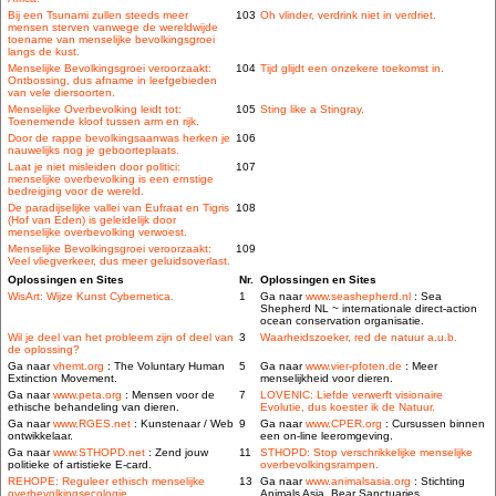
Bij een Tsunami zullen steeds meer
103
Oh vlinder, verdrink niet in verdriet.
mensen sterven vanwege de wereldwijde
toename van menselijke bevolkingsgroei
langs de kust.
Menselijke Bevolkingsgroei veroorzaakt:
104
Tijd glijdt een onzekere toekomst in.
Ontbossing, dus afname in leefgebieden
van vele diersoorten.
Menselijke Overbevolking leidt tot:
105
Sting like a Stingray.
Toenemende kloof tussen arm en rijk.
Door de rappe bevolkingsaanwas herken je
106
nauwelijks nog je geboorteplaats.
Laat je niet misleiden door politici:
107
menselijke overbevolking is een ernstige
bedreiging voor de wereld.
De paradijselijke vallei van Eufraat en Tigris
108
(Hof van Eden) is geleidelijk door
menselijke overbevolking verwoest.
Menselijke Bevolkingsgroei veroorzaakt:
109
Veel vliegverkeer, dus meer geluidsoverlast.
Oplossingen en Sites
Nr.
Oplossingen en Sites
WisArt: Wijze Kunst Cybernetica.
1
Ga naar
www.seashepherd.nl
: Sea
Shepherd NL ~ internationale direct-action
ocean conservation organisatie.
Wil je deel van het probleem zijn of deel van
3
Waarheidszoeker, red de natuur a.u.b.
de oplossing?
Ga naar
vhemt.org
: The Voluntary Human
5
Ga naar
www.vier-pfoten.de
: Meer
Extinction Movement.
menselijkheid voor dieren.
Ga naar
www.peta.org
: Mensen voor de
7
LOVENIC: Liefde verwerft visionaire
ethische behandeling van dieren.
Evolutie, dus koester ik de Natuur.
Ga naar
www.RGES.net
: Kunstenaar / Web
9
Ga naar
www.CPER.org
: Cursussen binnen
ontwikkelaar.
een on-line leeromgeving.
Ga naar
www.STHOPD.net
: Zend jouw
11
STHOPD: Stop verschrikkelijke menselijke
politieke of artistieke E-card.
overbevolkingsrampen.
REHOPE: Reguleer ethisch menselijke
13
Ga naar
www.animalsasia.org
: Stichting
overbevolkingsecologie.
Animals Asia, Bear Sanctuaries.