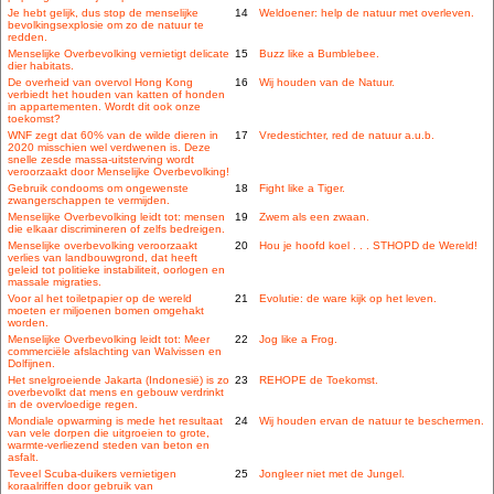
Je hebt gelijk, dus stop de menselijke
14
Weldoener: help de natuur met overleven.
bevolkingsexplosie om zo de natuur te
redden.
Menselijke Overbevolking vernietigt delicate
15
Buzz like a Bumblebee.
dier habitats.
De overheid van overvol Hong Kong
16
Wij houden van de Natuur.
verbiedt het houden van katten of honden
in appartementen. Wordt dit ook onze
toekomst?
WNF zegt dat 60% van de wilde dieren in
17
Vredestichter, red de natuur a.u.b.
2020 misschien wel verdwenen is. Deze
snelle zesde massa-uitsterving wordt
veroorzaakt door Menselijke Overbevolking!
Gebruik condooms om ongewenste
18
Fight like a Tiger.
zwangerschappen te vermijden.
Menselijke Overbevolking leidt tot: mensen
19
Zwem als een zwaan.
die elkaar discrimineren of zelfs bedreigen.
Menselijke overbevolking veroorzaakt
20
Hou je hoofd koel . . . STHOPD de Wereld!
verlies van landbouwgrond, dat heeft
geleid tot politieke instabiliteit, oorlogen en
massale migraties.
Voor al het toiletpapier op de wereld
21
Evolutie: de ware kijk op het leven.
moeten er miljoenen bomen omgehakt
worden.
Menselijke Overbevolking leidt tot: Meer
22
Jog like a Frog.
commerciële afslachting van Walvissen en
Dolfijnen.
Het snelgroeiende Jakarta (Indonesië) is zo
23
REHOPE de Toekomst.
overbevolkt dat mens en gebouw verdrinkt
in de overvloedige regen.
Mondiale opwarming is mede het resultaat
24
Wij houden ervan de natuur te beschermen.
van vele dorpen die uitgroeien to grote,
warmte-verliezend steden van beton en
asfalt.
Teveel Scuba-duikers vernietigen
25
Jongleer niet met de Jungel.
koraalriffen door gebruik van