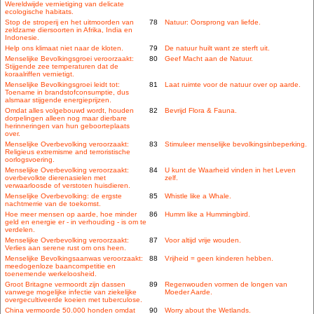
Wereldwijde vernietiging van delicate
ecologische habitats.
Stop de stroperij en het uitmoorden van
78
Natuur: Oorsprong van liefde.
zeldzame diersoorten in Afrika, India en
Indonesie.
Help ons klimaat niet naar de kloten.
79
De natuur huilt want ze sterft uit.
Menselijke Bevolkingsgroei veroorzaakt:
80
Geef Macht aan de Natuur.
Stijgende zee temperaturen dat de
koraalriffen vernietigt.
Menselijke Bevolkingsgroei leidt tot:
81
Laat ruimte voor de natuur over op aarde.
Toename in brandstofconsumptie, dus
alsmaar stijgende energieprijzen.
Omdat alles volgebouwd wordt, houden
82
Bevrijd Flora & Fauna.
dorpelingen alleen nog maar dierbare
herinneringen van hun geboorteplaats
over.
Menselijke Overbevolking veroorzaakt:
83
Stimuleer menselijke bevolkingsinbeperking.
Religieus extremisme and terroristische
oorlogsvoering.
Menselijke Overbevolking veroorzaakt:
84
U kunt de Waarheid vinden in het Leven
overbevolkte dierenasielen met
zelf.
verwaarloosde of verstoten huisdieren.
Menselijke Overbevolking: de ergste
85
Whistle like a Whale.
nachtmerrie van de toekomst.
Hoe meer mensen op aarde, hoe minder
86
Humm like a Hummingbird.
geld en energie er - in verhouding - is om te
verdelen.
Menselijke Overbevolking veroorzaakt:
87
Voor altijd vrije wouden.
Verlies aan serene rust om ons heen.
Menselijke Bevolkingsaanwas veroorzaakt:
88
Vrijheid = geen kinderen hebben.
meedogenloze baancompetitie en
toenemende werkeloosheid.
Groot Britagne vermoordt zijn dassen
89
Regenwouden vormen de longen van
vanwege mogelijke infectie van ziekelijke
Moeder Aarde.
overgecultiveerde koeien met tuberculose.
China vermoorde 50.000 honden omdat
90
Worry about the Wetlands.