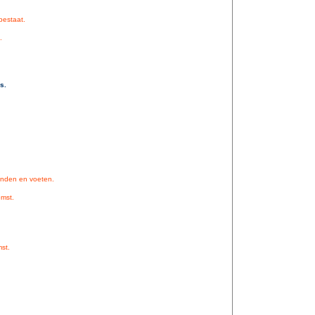
 bestaat.
.
s.
handen en voeten.
omst.
st.