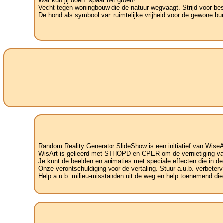
Wat kun jij doen: spaar het groen!
Vecht tegen woningbouw die de natuur wegvaagt. Strijd voor be
De hond als symbool van ruimtelijke vrijheid voor de gewone bu
Random Reality Generator SlideShow is een initiatief van WiseA
WisArt is gelieerd met STHOPD en CPER om de vernietiging van 
Je kunt de beelden en animaties met speciale effecten die in de
Onze verontschuldiging voor de vertaling. Stuur a.u.b. verbetervoo
Help a.u.b. milieu-misstanden uit de weg en help toenemend dier