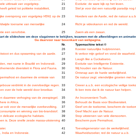
ele uitbraak van vogelgriep.
21
Evolutie: de ware kijk op het leven.
t geleid tot politieke instabiliteit,
22
Stel je voor dat een natuurlijk paradijs nog
ijke oversprong van vogelgriep H5N1 op de
23
Hoeders van de Aarde, red de natuur a.u.b
ldwijde toename van menselijke
24
Richt je videokanon en red de wereld.
tie een xenofobie.
25
Zwem als een zwaan.
tart de slideshow om deze slagzinnen te bekijken, tezamen met de afbeeldingen en animatie
Ga daarvoor naar bovenkant van webpagina.
Nr.
Typemachine tekst ©
26
Koester natuurlijke hulpbronnen.
tstoot en dus opwarming van de aarde.
27
Ik verloor mijn geloof en vond de waarheid.
28
Laugh like a Cuckabaroo.
en, met name in Brazilië en Indonesië.
29
Evolutie van Intelligente Existentie.
afnemende diversiteit in Flora and Fauna.
30
Wij houden van de Natuur.
31
Ontsnap aan de harde werkelijkheid.
e permafrost en daarmee de emissie van
32
De natuur zegt: vriendelijke groeten met 
gebouw verdrinkt in de overvloedige regen.
33
Creeer a.u.b. een ecologische veilige toek
gen over de hele wereld door broeikas
34
Ik ben trots dat ik de natuur kan helpen.
 en daarmee verhoging van de zeespiegel.
35
An Inconvenient Truth.
ere in Africa.
36
Behoudt de Basis voor Biodiversiteit.
aar ook voor de menselijke overbevolking.
37
Geef om de toekomst, bescherm de toekom
e consumptie en winning van bio-brandstof.
38
Geef Macht aan de Natuur.
n delicate ecologische habitats.
39
Stop uitsterven van vele diersoorten.
n is. Deze snelle zesde massa-uitsterving
40
Bescherm pure Permafrost.
ater.
41
Toevalsgenerator van de werkelijkheid.
, India en Indonesie.
42
Waarheidszoeker, red de natuur a.u.b.