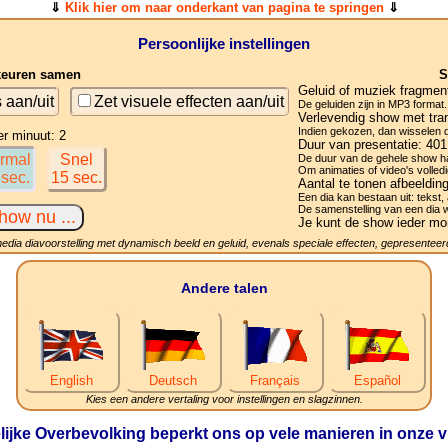
⇓
Klik hier om naar onderkant van pagina te springen
⇓
Persoonlijke instellingen
keuren samen
S
Geluid of muziek fragmen
s aan/uit
Zet visuele effecten aan/uit
De geluiden zijn in MP3 format.
Verlevendig show met tran
Indien gekozen, dan wisselen de
er minuut: 2
Duur van presentatie:
401
rmal
Snel
De duur van de gehele show ha
Om animaties of video's volledi
 sec.
15 sec.
Aantal te tonen afbeeldin
Een dia kan bestaan uit: tekst, 
De samenstelling van een dia 
Je kunt de show ieder mo
media diavoorstelling met dynamisch beeld en geluid, evenals speciale effecten, gepresenteerd
Andere talen
English
Deutsch
Français
Español
Kies een andere vertaling voor instellingen en slagzinnen.
ijke Overbevolking beperkt ons op vele manieren in onze vr