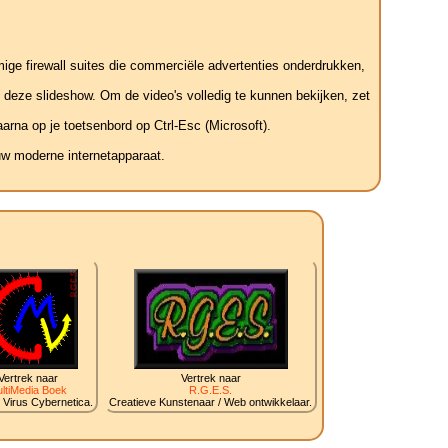
mige firewall suites die commerciële advertenties onderdrukken,
t deze slideshow. Om de video's volledig te kunnen bekijken, zet
arna op je toetsenbord op Ctrl-Esc (Microsoft).
uw moderne internetapparaat.
Vertrek naar
Vertrek naar
ltiMedia Boek
R.G.E.S.
 Virus Cybernetica.
Creatieve Kunstenaar / Web ontwikkelaar.