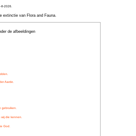
-8-2026.
le extinctie van Flora and Fauna.
nder de afbeeldingen
udden.
er Aarde.
e gebruiken.
 wij die kennen.
te God.