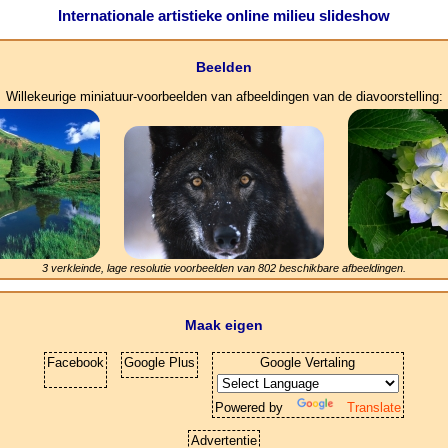
Internationale artistieke online milieu slideshow
Beelden
Willekeurige miniatuur-voorbeelden van afbeeldingen van de diavoorstelling:
3 verkleinde, lage resolutie voorbeelden van
802
beschikbare afbeeldingen.
Maak eigen
Facebook
Google Plus
Google Vertaling
Powered by
Translate
Advertentie