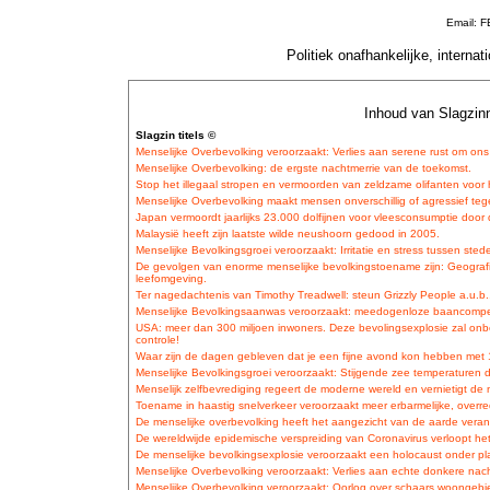
Email: 
Politiek onafhankelijke, interna
Inhoud van Slagzinn
Slagzin titels ©
Menselijke Overbevolking veroorzaakt: Verlies aan serene rust om on
Menselijke Overbevolking: de ergste nachtmerrie van de toekomst.
Stop het illegaal stropen en vermoorden van zeldzame olifanten voor
Menselijke Overbevolking maakt mensen onverschillig of agressief teg
Japan vermoordt jaarlijks 23.000 dolfijnen voor vleesconsumptie door
Malaysië heeft zijn laatste wilde neushoorn gedood in 2005.
Menselijke Bevolkingsgroei veroorzaakt: Irritatie en stress tussen sted
De gevolgen van enorme menselijke bevolkingstoename zijn: Geogra
leefomgeving.
Ter nagedachtenis van Timothy Treadwell: steun Grizzly People a.u.b.
Menselijke Bevolkingsaanwas veroorzaakt: meedogenloze baancompe
USA: meer dan 300 miljoen inwoners. Deze bevolingsexplosie zal onbe
controle!
Waar zijn de dagen gebleven dat je een fijne avond kon hebben met
Menselijke Bevolkingsgroei veroorzaakt: Stijgende zee temperaturen dat
Menselijk zelfbevrediging regeert de moderne wereld en vernietigt de 
Toename in haastig snelverkeer veroorzaakt meer erbarmelijke, overre
De menselijke overbevolking heeft het aangezicht van de aarde veran
De wereldwijde epidemische verspreiding van Coronavirus verloopt het
De menselijke bevolkingsexplosie veroorzaakt een holocaust onder pla
Menselijke Overbevolking veroorzaakt: Verlies aan echte donkere nac
Menselijke Overbevolking veroorzaakt: Oorlog over schaars woongebie