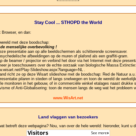
Stay Cool ... STHOPD the World
t Browser, en dan:
 wereld met deze boodschap:
 de menselijke overbevolking !
 deze presentatie aan op alle beeldschermen als schitterende screensaver.
psychedelische afbeeldingen op de muren of plafond als een graffiti-gram.
ap de beamer / projector en verbind het door via het Internet met deze presen
rmeer je toeschouwers over de echte oorzaak van biologische Massa Extinctie:
ww.wisart.net/Play-Slideshow.aspx?language=NL .
 and richt ze op deze Wisart slideshow met de boodschap: Red de Natuur a.u.
presentatie pilaren in steden of langs snelwegen en toon de wereld de werkeli
le monitoren in het gebouw, of in commerciële winkel etalages naast drukke s
visme of Anti-Globalisering: toon de mensen langs de weg wat het probleem w
www.WisArt.net
Land vlaggen van bezoekers
 betreft deze webpagina? Nou, van over de hele wereld: hieronder, kunt u de