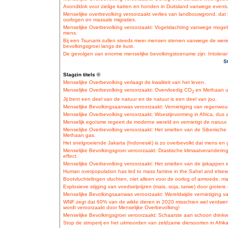
Avondklok voor zielige katten en honden in Duitsland vanwege eventu
Menselijke overbevolking veroorzaakt verlies van landbouwgrond, dat heef
oorlogen en massale migraties.
Menselijke Overbevolking veroorzaakt: Vogelslachting vanwege mogel
mens.
Bij een Tsunami zullen steeds meer mensen sterven vanwege de were
bevolkingsgroei langs de kust.
De gevolgen van enorme menselijke bevolkingstoename zijn: Intoleran
S
Slagzin titels ©
Menselijke Overbevolking verlaagt de kwaliteit van het leven.
Menselijke Overbevolking veroorzaakt: Overvloedig CO
en Methaan ui
2
Jij bent een deel van de natuur en de natuur is een deel van jou.
Menselijke Bevolkingsaanwas veroorzaakt: Vernietiging van regenwoud
Menselijke Overbevolking veroorzaakt: Woestijnvorming in Africa, dus 
Menselijk egoïsme regeert de moderne wereld en vernietigt de natuur.
Menselijke Overbevolking veroorzaakt: Het smelten van de Siberisch
Methaan gas.
Het snelgroeiende Jakarta (Indonesië) is zo overbevolkt dat mens en 
Menselijke Bevolkingsgroei veroorzaakt: Drastische klimaatveranderin
effect.
Menselijke Overbevolking veroorzaakt: Het smelten van de ijskappen
Human overpopulation has led to mass famine in the Sahel and elsewh
Bootvluchtelingen vluchten, niet alleen voor de oorlog of armoede, m
Explosieve stijging van voedselprijzen (mais, soja, tarwe) door groter
Menselijke Bevolkingsaanwas veroorzaakt: Wereldwijde vernietiging va
WNF zegt dat 60% van de wilde dieren in 2020 misschien wel verdwene
wordt veroorzaakt door Menselijke Overbevolking!
Menselijke Bevolkingsgroei veroorzaakt: Schaarste aan schoon drinkw
Stop de stroperij en het uitmoorden van zeldzame diersoorten in Afrika