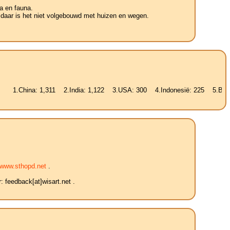
a en fauna.
 daar is het niet volgebouwd met huizen en wegen.
a: 1,311 2.India: 1,122 3.USA: 300 4.Indonesië: 225 5.Brazilië: 187 
www.sthopd.net
.
 feedback[at]wisart.net .