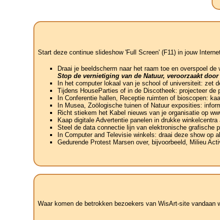
Start deze continue slideshow 'Full Screen' (F11) in jouw Interne
Draai je beeldscherm naar het raam toe en overspoel de
Stop de vernietiging van de Natuur, veroorzaakt door
In het computer lokaal van je school of universiteit: zet
Tijdens HouseParties of in de Discotheek: projecteer de 
In Conferentie hallen, Receptie ruimten of bioscopen: ka
In Musea, Zoölogische tuinen of Natuur exposities: info
Richt stiekem het Kabel nieuws van je organisatie op w
Kaap digitale Advertentie panelen in drukke winkelcentra
Steel de data connectie lijn van elektronische grafische 
In Computer and Televisie winkels: draai deze show op al
Gedurende Protest Marsen over, bijvoorbeeld, Milieu Acti
Waar komen de betrokken bezoekers van WisArt-site vandaan wat