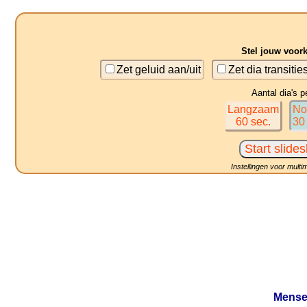
Stel jouw voor
Zet geluid aan/uit
Zet dia transitie
Aantal dia's p
Langzaam
No
60 sec.
30
Instellingen voor multi
Mensel