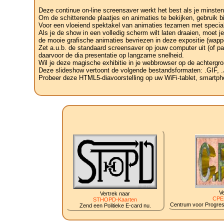
Deze continue on-line screensaver werkt het best als je minsten
Om de schitterende plaatjes en animaties te bekijken, gebruik b
Voor een vloeiend spektakel van animaties tezamen met speciale
Als je de show in een volledig scherm wilt laten draaien, moet 
de mooie grafische animaties bevriezen in deze expositie (wapp
Zet a.u.b. de standaard screensaver op jouw computer uit (of pa
daarvoor de dia presentatie op langzame snelheid.
Wil je deze magische exhibitie in je webbrowser op de achtergro
Deze slideshow vertoont de volgende bestandsformaten: .GIF
Probeer deze HTML5-diavoorstelling op uw WiFi-tablet, smartphon
Ve
Vertrek naar
CPE
STHOPD-Kaarten
Centrum voor Progress
Zend een Politieke E-card nu.