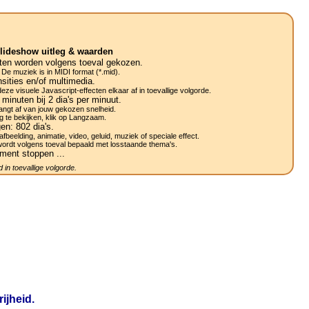
lideshow uitleg & waarden
ten worden volgens toeval gekozen.
 De muziek is in MIDI format (*.mid).
sities en/of multimedia.
ze visuele Javascript-effecten elkaar af in toevallige volgorde.
minuten bij 2
dia's
per minuut.
ngt af van jouw gekozen snelheid.
g te bekijken, klik op Langzaam.
gen:
802
dia's.
afbeelding, animatie, video, geluid, muziek of speciale effect.
wordt volgens toeval bepaald met losstaande thema's.
ment stoppen ...
 in toevallige volgorde.
ijheid.