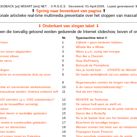
FEEDBACK [at] WISART [dot] NET .
©
R.G.E.S.
Gecreëerd: 01-April-2006.
Laatst gereviseerd:
9
⇑
Spring naar bovenkant van pagina
⇑
tionale artistieke real-time multimedia presentatie over het stoppen van massa
⇓ Onderkant van slogan tabel ⇓
en die toevallig getoond worden gedurende de Internet slideshow, boven of o
Nr.
Typemachine tekst ©
s heen.
1
Vrijheid = geen kinderen hebben.
2
Whistle like a Whale.
 hun ivoren slagtanden.
3
Wees a.u.b. zuinig met energie.
enover elkaar.
4
Run like a Cheetah.
 de mens.
5
Stop BioPiraterij.
6
Behoudt de Permafrost.
elingen.
7
Hou je hoofd koel . . . STHOPD de Wereld!
fische en economische druk op onze
8
De harde werkelijkheid zal ons wakker sch
.
9
Regenwouden vormen de longen van Moed
titie en toenemende werkeloosheid.
10
Is de natuur toekomstbestendig?
stuurbaar worden. America ontbeert zelf-
11
Huil als een Hyena.
 100 vrienden i.p.v. 1000 onbekenden?
12
REHOPE de Toekomst.
 de koraalriffen vernietigt.
13
De natuur huilt want ze sterft uit.
natuur.
14
Leer Africa condooms op de juiste manier t
den dieren in landelijke gebieden.
15
Dance like a Butterfly.
derd.
16
Nu is de laatste fase van het bestaan zoals
 snelst in overbevolkte gebieden.
17
Bescherm de bevallige bergen.
nt- en diersoorten.
18
Mensen vormen het brein van de Immanen
hten buiten.
19
Propageer Kyoto Protocol.
d tussen Israel en Palestina.
20
Stop mondiale opwarming van de aarde.