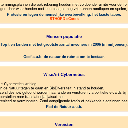
stemmingsplannen die ook rekening houden met voldoende ruimte voor de flor
rger: daar waar honden met hun baasjes nog vrij kunnen rondlopen en spelen,
Protesteren tegen de menselijke overbevolking: het laaste taboe.
STHOPD eCards
Mensen populatie
Top tien landen met het grootste aantal inwoners in 2006 (in miljoenen):
1.Chin
Geef a.u.b. de natuur de ruimte om te bestaan
WiseArt Cybernetics
rt Cybernetics weblog.
de Natuur tegen te gaan en BioDiversiteit in stand te houden.
ze slideshow getoond worden naar anderen versturen via politieke e-cards bij
rstellen naar translation[at]wisart.net .
enleed te verminderen. Zend aangrijpende foto's of pakkende slagzinnen naar:
Red de Natuur a.u.b.
Vereisten