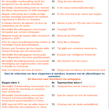
De menselijke overbevolking heeft het
40
Vlieg als een vleermuis.
aangezicht van de aarde veranderd.
Menselijke Overbevolking leidt tot: mensen
41
Is de natuur toekomstbestendig?
die elkaar discrimineren of zelfs bedreigen.
Illegale ontbossing door maffia-achtige
42
Ik ben trots dat ik de natuur kan helpen.
bendes vernietigt razendsnel het tropisch
regenwoud in Borneo en Sumatra.
In Alaska sterven de ijsberen uit door de
43
Nature is part of YOU are part of nature.
opwarming van de aarde.
Menselijke Bevolkingsgroei veroorzaakt:
44
Copyright RGES.
Schaarste aan schoon drinkwater.
Malaysië heeft zijn laatste wilde neushoorn
45
Behoudt de Permafrost.
gedood in 2005.
Door de rappe bevolkingsaanwas herken je
46
Sting like a Stingray.
nauwelijks nog je geboorteplaats.
Borneo and Sumatra zijn hun laatste wilde
47
Tijd glijdt een onzekere toekomst in.
Orang Oetangs aan het uitmoorden.
Menselijke Bevolkingsgroei veroorzaakt:
48
Evolutie van Intelligente Existentie.
Veel vliegverkeer, dus meer geluidsoverlast.
Menselijke Bevolkingsaanwas veroorzaakt:
49
Het Geheim van het Leven.
Vernietiging van regenwouden, met name
in Brazilië en Indonesië.
Help ons klimaat niet naar de kloten.
50
Respecteer de Natuur, de Immanente God.
Start de slideshow om deze slagzinnen te bekijken, tezamen met de afbeeldingen en
animaties.
Ga daarvoor naar bovenkant van webpagina.
Slagzin titels ©
Nr.
Typemachine tekst ©
Menselijke Overbevolking veroorzaakt: Een
51
Vredestichter, red de natuur a.u.b.
groter gat in de Ozonlaag en daarmee
meer huidkanker.
Menselijke Overbevolking veroorzaakt:
52
Zaai de natuur uit voor de toekomst.
Toxische luchtverontreiniging van het
toenemend aantal fabrieken in China.
WNF zegt dat 60% van de wilde dieren in
53
Ontsnap aan de harde werkelijkheid.
2020 misschien wel verdwenen is. Deze