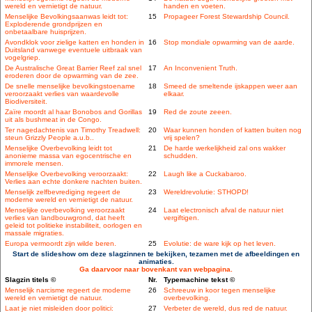
wereld en vernietigt de natuur.
handen en voeten.
Menselijke Bevolkingsaanwas leidt tot:
15
Propageer Forest Stewardship Council.
Exploderende grondprijzen en
onbetaalbare huisprijzen.
Avondklok voor zielige katten en honden in
16
Stop mondiale opwarming van de aarde.
Duitsland vanwege eventuele uitbraak van
vogelgriep.
De Australische Great Barrier Reef zal snel
17
An Inconvenient Truth.
eroderen door de opwarming van de zee.
De snelle menselijke bevolkingstoename
18
Smeed de smeltende ijskappen weer aan
veroorzaakt verlies van waardevolle
elkaar.
Biodiversiteit.
Zaïre moordt al haar Bonobos and Gorillas
19
Red de zoute zeeen.
uit als bushmeat in de Congo.
Ter nagedachtenis van Timothy Treadwell:
20
Waar kunnen honden of katten buiten nog
steun Grizzly People a.u.b..
vrij spelen?
Menselijke Overbevolking leidt tot
21
De harde werkelijkheid zal ons wakker
anonieme massa van egocentrische en
schudden.
immorele mensen.
Menselijke Overbevolking veroorzaakt:
22
Laugh like a Cuckabaroo.
Verlies aan echte donkere nachten buiten.
Menselijk zelfbevrediging regeert de
23
Wereldrevolutie: STHOPD!
moderne wereld en vernietigt de natuur.
Menselijke overbevolking veroorzaakt
24
Laat electronisch afval de natuur niet
verlies van landbouwgrond, dat heeft
vergiftigen.
geleid tot politieke instabiliteit, oorlogen en
massale migraties.
Europa vermoordt zijn wilde beren.
25
Evolutie: de ware kijk op het leven.
Start de slideshow om deze slagzinnen te bekijken, tezamen met de afbeeldingen en
animaties.
Ga daarvoor naar bovenkant van webpagina.
Slagzin titels ©
Nr.
Typemachine tekst ©
Menselijk narcisme regeert de moderne
26
Schreeuw in koor tegen menselijke
wereld en vernietigt de natuur.
overbevolking.
Laat je niet misleiden door politici:
27
Verbeter de wereld, dus red de natuur.