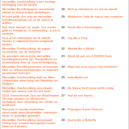
menselijke overbevolking is een ernstige
bedreiging voor de wereld.
Menselijke Bevolkingsgroei veroorzaakt:
28
Richt je videokanon en red de wereld.
Irritatie en stress tussen stedelingen.
Je hebt gelijk, dus stop de menselijke
29
Weldoener: help de natuur met overleven.
bevolkingsexplosie om zo de natuur te
redden.
Hoe meer mensen op aarde, hoe minder
30
Humm like a Hummingbird.
geld en energie er - in verhouding - is om te
verdelen.
Voor al het toiletpapier op de wereld
31
Jog like a Frog.
moeten er miljoenen bomen omgehakt
worden.
Menselijke Overbevolking: de ergste
32
Whistle like a Whale.
nachtmerrie van de toekomst.
De gevolgen van enorme menselijke
33
Wordt lid van ons STHOPD-Team.
bevolkingstoename zijn: Geografische en
economische druk op onze leefomgeving.
Menselijke Bevolkingsaanwas veroorzaakt:
34
Waar kan puur natuur nog overleven?
Files en verkeersoptoppingen en daarmee
ge-stressed forenzen.
Menselijke Overbevolking leidt tot: Meer
35
www.WisArt.net.
commerciële afslachting van Walvissen en
Dolfijnen.
Menselijke Overbevolking veroorzaakt:
36
De Natuur heeft jouw Liefde nodig.
Verlies aan serene rust om ons heen.
2010: Internationale Jaar van Biodiversiteit.
37
Huil als een Hyena.
VN zegt: planten- en diersoorten
verdwijnen door uitbreiding van steden en
landbouw.
Toename in haastig snelverkeer
38
Propageer Kyoto Protocol.
veroorzaakt meer erbarmelijke, overreden
dieren in landelijke gebieden.
Menselijke Overbevolking veroorzaakt:
39
Dance like a Butterfly.
Oorlog over schaars woongebied tussen
Israel en Palestina.