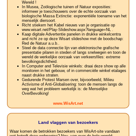
Wereld !
In Musea, Zoölogische tuinen of Natuur exposities:
informeer je toeschouwers over de echte oorzaak van
biologische Massa Extinctie: exponentiële toename van het
menselijk diersoort.
Richt stiekem het Kabel nieuws van je organisatie op
www.wisart.net/Play-Slideshow.aspx?language=NL .
Kaap digitale Advertentie panelen in drukke winkelcentra
and richt ze op deze Wisart slideshow met de boodschap:
Red de Natuur a.u.b..
Steel de data connectie lijn van elektronische grafische
presentatie pilaren in steden of langs snelwegen en toon de
wereld de werkelijke oorzaak van verkeersfiles: extreme
bevolkingsdichtheid.
In Computer and Televisie winkels: draai deze show op alle
monitoren in het gebouw, of in commerciële winkel etalages
naast drukke straten.
Gedurende Protest Marsen over, bijvoorbeeld, Milieu
Activisme of Anti-Globalisering: toon de mensen langs de
weg wat het probleem werkelijk is: de Menselijke
OverBevolking!
www.WisArt.net
Land vlaggen van bezoekers
Waar komen de betrokken bezoekers van WisArt-site vandaan
wat betreft deze webpagina? Nou, van over de hele wereld: