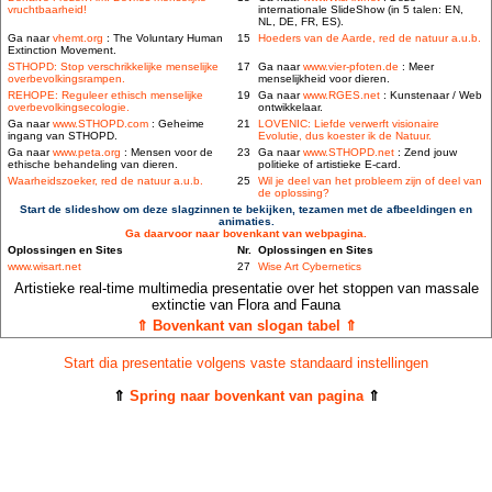
vruchtbaarheid!
internationale SlideShow (in 5 talen: EN,
NL, DE, FR, ES).
Ga naar
vhemt.org
: The Voluntary Human
15
Hoeders van de Aarde, red de natuur a.u.b.
Extinction Movement.
STHOPD: Stop verschrikkelijke menselijke
17
Ga naar
www.vier-pfoten.de
: Meer
overbevolkingsrampen.
menselijkheid voor dieren.
REHOPE: Reguleer ethisch menselijke
19
Ga naar
www.RGES.net
: Kunstenaar / Web
overbevolkingsecologie.
ontwikkelaar.
Ga naar
www.STHOPD.com
: Geheime
21
LOVENIC: Liefde verwerft visionaire
ingang van STHOPD.
Evolutie, dus koester ik de Natuur.
Ga naar
www.peta.org
: Mensen voor de
23
Ga naar
www.STHOPD.net
: Zend jouw
ethische behandeling van dieren.
politieke of artistieke E-card.
Waarheidszoeker, red de natuur a.u.b.
25
Wil je deel van het probleem zijn of deel van
de oplossing?
Start de slideshow om deze slagzinnen te bekijken, tezamen met de afbeeldingen en
animaties.
Ga daarvoor naar bovenkant van webpagina.
Oplossingen en Sites
Nr.
Oplossingen en Sites
www.wisart.net
27
Wise Art Cybernetics
Artistieke real-time multimedia presentatie over het stoppen van massale
extinctie van Flora and Fauna
⇑ Bovenkant van slogan tabel ⇑
Start dia presentatie volgens vaste standaard instellingen
⇑
Spring naar bovenkant van pagina
⇑