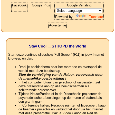
Facebook
Google Plus
Google Vertaling
Powered by
Translate
Advertentie
Stay Cool ... STHOPD the World
Start deze continue slideshow 'Full Screen' (F11) in jouw Internet
Browser, en dan:
Draai je beeldscherm naar het raam toe en overspoel de
wereld met deze boodschap:
Stop de vernietiging van de Natuur, veroorzaakt door
de menselijke overbevolking !
In het computer lokaal van je school of universiteit: zet
deze presentatie aan op alle beeldschermen als
schitterende screensaver.
Tijdens HouseParties of in de Discotheek: projecteer de
psychedelische afbeeldingen op de muren of plafond als
een graffiti-gram.
In Conferentie hallen, Receptie ruimten of bioscopen: kaap
de beamer / projector en verbind het door via het Internet
met deze presentatie. Pak je Video Canon en Red de