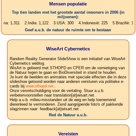
Mensen populatie
Top tien landen met het grootste aantal inwoners in 2006 (in
miljoenen):
,311 2.India: 1,122 3.USA: 300 4.Indonesië: 225 5.Brazilië: 187 6.Pa
Geef a.u.b. de natuur de ruimte om te bestaan
WiseArt Cybernetics
Random Reality Generator SlideShow is een initiatief van WiseArt
Cybernetics weblog.
WisArt is gelieerd met STHOPD en CPER om de vernietiging van
de Natuur tegen te gaan en BioDiversiteit in stand te houden.
Je kunt de beelden en animaties met speciale effecten die in deze
slideshow getoond worden naar anderen versturen via politieke e-
cards bij
www.sthopd.net
.
Onze verontschuldiging voor de vertaling. Stuur a.u.b.
verbetervoorstellen naar translation[at]wisart.net .
Help a.u.b. milieu-misstanden uit de weg en help toenemend
dierenleed te verminderen. Zend aangrijpende foto's of pakkende
slagzinnen naar: feedback[at]wisart.net .
Red de Natuur a.u.b.
Vereisten