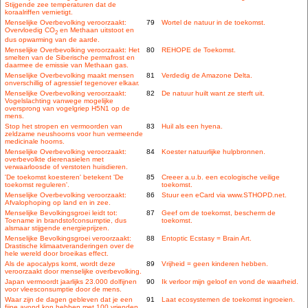
Stijgende zee temperaturen dat de
koraalriffen vernietigt.
Menselijke Overbevolking veroorzaakt:
79
Wortel de natuur in de toekomst.
Overvloedig CO
en Methaan uitstoot en
2
dus opwarming van de aarde.
Menselijke Overbevolking veroorzaakt: Het
80
REHOPE de Toekomst.
smelten van de Siberische permafrost en
daarmee de emissie van Methaan gas.
Menselijke Overbevolking maakt mensen
81
Verdedig de Amazone Delta.
onverschillig of agressief tegenover elkaar.
Menselijke Overbevolking veroorzaakt:
82
De natuur huilt want ze sterft uit.
Vogelslachting vanwege mogelijke
oversprong van vogelgriep H5N1 op de
mens.
Stop het stropen en vermoorden van
83
Huil als een hyena.
zeldzame neushoorns voor hun vermeende
medicinale hoorns.
Menselijke Overbevolking veroorzaakt:
84
Koester natuurlijke hulpbronnen.
overbevolkte dierenasielen met
verwaarloosde of verstoten huisdieren.
'De toekomst koesteren' betekent 'De
85
Creeer a.u.b. een ecologische veilige
toekomst reguleren'.
toekomst.
Menselijke Overbevolking veroorzaakt:
86
Stuur een eCard via www.STHOPD.net.
Afvalophoping op land en in zee.
Menselijke Bevolkingsgroei leidt tot:
87
Geef om de toekomst, bescherm de
Toename in brandstofconsumptie, dus
toekomst.
alsmaar stijgende energieprijzen.
Menselijke Bevolkingsgroei veroorzaakt:
88
Entoptic Ecstasy = Brain Art.
Drastische klimaatveranderingen over de
hele wereld door broeikas effect.
Als de apocalyps komt, wordt deze
89
Vrijheid = geen kinderen hebben.
veroorzaakt door menselijke overbevolking.
Japan vermoordt jaarlijks 23.000 dolfijnen
90
Ik verloor mijn geloof en vond de waarheid.
voor vleesconsumptie door de mens.
Waar zijn de dagen gebleven dat je een
91
Laat ecosystemen de toekomst ingroeien.
fijne avond kon hebben met 100 vrienden