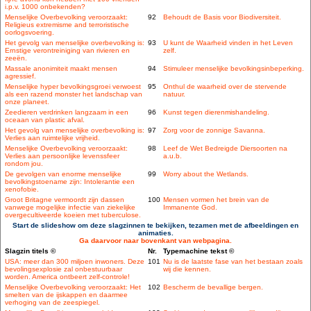
i.p.v. 1000 onbekenden?
Menselijke Overbevolking veroorzaakt:
92
Behoudt de Basis voor Biodiversiteit.
Religieus extremisme and terroristische
oorlogsvoering.
Het gevolg van menselijke overbevolking is:
93
U kunt de Waarheid vinden in het Leven
Ernstige verontreiniging van rivieren en
zelf.
zeeën.
Massale anonimiteit maakt mensen
94
Stimuleer menselijke bevolkingsinbeperking.
agressief.
Menselijke hyper bevolkingsgroei verwoest
95
Onthul de waarheid over de stervende
als een razend monster het landschap van
natuur.
onze planeet.
Zeedieren verdrinken langzaam in een
96
Kunst tegen dierenmishandeling.
oceaan van plastic afval.
Het gevolg van menselijke overbevolking is:
97
Zorg voor de zonnige Savanna.
Verlies aan ruimtelijke vrijheid.
Menselijke Overbevolking veroorzaakt:
98
Leef de Wet Bedreigde Diersoorten na
Verlies aan persoonlijke levenssfeer
a.u.b.
rondom jou.
De gevolgen van enorme menselijke
99
Worry about the Wetlands.
bevolkingstoename zijn: Intolerantie een
xenofobie.
Groot Britagne vermoordt zijn dassen
100
Mensen vormen het brein van de
vanwege mogelijke infectie van ziekelijke
Immanente God.
overgecultiveerde koeien met tuberculose.
Start de slideshow om deze slagzinnen te bekijken, tezamen met de afbeeldingen en
animaties.
Ga daarvoor naar bovenkant van webpagina.
Slagzin titels ©
Nr.
Typemachine tekst ©
USA: meer dan 300 miljoen inwoners. Deze
101
Nu is de laatste fase van het bestaan zoals
bevolingsexplosie zal onbestuurbaar
wij die kennen.
worden. America ontbeert zelf-controle!
Menselijke Overbevolking veroorzaakt: Het
102
Bescherm de bevallige bergen.
smelten van de ijskappen en daarmee
verhoging van de zeespiegel.