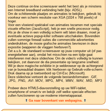
Deze continue on-line screensaver werkt het best als je minstens
een Internet breedband verbinding hebt (bijv. ADSL).
Om de schitterende plaatjes en animaties te bekijken, gebruik bij
voorkeur een scherm resolutie van XGA (1024 x 768 pixels) of
hoger.
Voor een vloeiend spektakel van animaties tezamen met speciale
visuele effecten (JavaScript), heb je een snelle processor nodig.
Als je de show in een volledig scherm wilt laten draaien, moet je
eventuele actieve popup-killer software uitschakelen. Bovendien
zullen sommige firewall suites die commerciële advertenties
onderdrukken, de mooie grafische animaties bevriezen in deze
expositie (wapperen de vlaggen hierboven?).
Zet a.u.b. de standaard screensaver op jouw computer uit (of pas
energiebeheer aan), omdat het misschien na een tijdje gaat
interfereren met deze slideshow. Om de video's volledig te kunnen
bekijken, zet daarvoor de dia presentatie op langzame snelheid.
Wil je deze magische exhibitie in je webbrowser op de achtergrond
van je bureaublad draaien: klik hierboven op Gebruik-volle-scherm.
Druk daarna op je toetsenbord op Ctrl-Esc (Microsoft).
Deze slideshow vertoont de volgende bestandsformaten: .GIF,
.JPG, .PNG, .AVI .MOV, .MPG, .MP4, .WMV, .WAV, .MID, .MP3
.
Probeer deze HTML5-diavoorstelling op uw WiFi-tablet,
smartphone of smart-tv en bekijk zelf welke speciale effecten
zullen functioneren op uw moderne internetapparaat.
⇑
Ga naar bovenkant van webpagina.
⇑