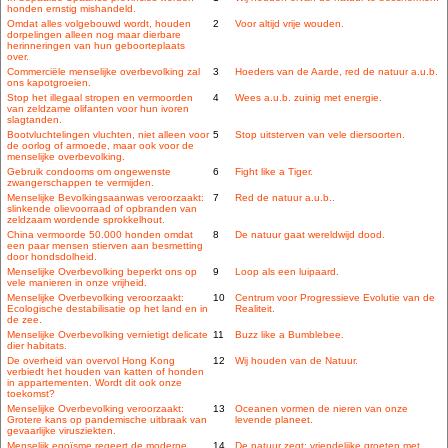
honden ernstig mishandeld.
Omdat alles volgebouwd wordt, houden
2
Voor altijd vrije wouden.
dorpelingen alleen nog maar dierbare
herinneringen van hun geboorteplaats
over.
Commerciële menselijke overbevolking zal
3
Hoeders van de Aarde, red de natuur a.u.b.
ons kapotgroeien.
Stop het illegaal stropen en vermoorden
4
Wees a.u.b. zuinig met energie.
van zeldzame olifanten voor hun ivoren
slagtanden.
Bootvluchtelingen vluchten, niet alleen voor
5
Stop uitsterven van vele diersoorten.
de oorlog of armoede, maar ook voor de
menselijke overbevolking.
Gebruik condooms om ongewenste
6
Fight like a Tiger.
zwangerschappen te vermijden.
Menselijke Bevolkingsaanwas veroorzaakt:
7
Red de natuur a.u.b..
slinkende olievoorraad of opbranden van
zeldzaam wordende sprokkelhout.
China vermoorde 50.000 honden omdat
8
De natuur gaat wereldwijd dood.
een paar mensen stierven aan besmetting
door hondsdolheid.
Menselijke Overbevolking beperkt ons op
9
Loop als een luipaard.
vele manieren in onze vrijheid.
Menselijke Overbevolking veroorzaakt:
10
Centrum voor Progressieve Evolutie van de
Ecologische destabilisatie op het land en in
Realiteit.
de zee.
Menselijke Overbevolking vernietigt delicate
11
Buzz like a Bumblebee.
dier habitats.
De overheid van overvol Hong Kong
12
Wij houden van de Natuur.
verbiedt het houden van katten of honden
in appartementen. Wordt dit ook onze
toekomst?
Menselijke Overbevolking veroorzaakt:
13
Oceanen vormen de nieren van onze
Grotere kans op pandemische uitbraak van
levende planeet.
gevaarlijke virusziekten.
Menselijk egoïsme regeert de moderne
14
De natuur zegt: vriendelijke groeten met