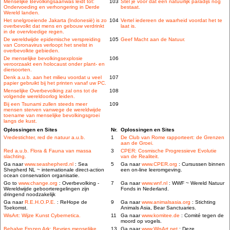
Menselijke Bevolkingsaanwas leidt tot:
103
Stel je voor dat een natuurlijk paradijs nog
Ondervoeding en verhongering in Derde
bestaat.
Wereld landen.
Het snelgroeiende Jakarta (Indonesië) is zo
104
Vertel iedereen de waarheid voordat het te
overbevolkt dat mens en gebouw verdrinkt
laat is.
in de overvloedige regen.
De wereldwijde epidemische verspreiding
105
Geef Macht aan de Natuur.
van Coronavirus verloopt het snelst in
overbevolkte gebieden.
De menselijke bevolkingsexplosie
106
veroorzaakt een holocaust onder plant- en
diersoorten.
Denk a.u.b. aan het milieu voordat u veel
107
papier gebruikt bij het printen vanaf uw PC.
Menselijke Overbevolking zal ons tot de
108
volgende wereldoorlog leiden.
Bij een Tsunami zullen steeds meer
109
mensen sterven vanwege de wereldwijde
toename van menselijke bevolkingsgroei
langs de kust.
Oplossingen en Sites
Nr.
Oplossingen en Sites
Vredestichter, red de natuur a.u.b.
1
De Club van Rome rapporteert: de Grenzen
aan de Groei.
Red a.u.b. Flora & Fauna van massa
3
CPER: Cosmische Progressieve Evolutie
slachting.
van de Realiteit.
Ga naar
www.seashepherd.nl
: Sea
5
Ga naar
www.CPER.org
: Cursussen binnen
Shepherd NL ~ internationale direct-action
een on-line leeromgeving.
ocean conservation organisatie.
Go to
www.change.org
: Overbevolking -
7
Ga naar
www.wnf.nl
: WWF ~ Wereld Natuur
Wereldwijde geboorteregelingen zijn
Fonds in Nederland.
dringend noodzakelijk
Ga naar
R.E.H.O.P.E.
: ReHope de
9
Ga naar
www.animalsasia.org
: Stichting
Toekomst.
Animals Asia, Bear Sanctuaries.
WisArt: Wijze Kunst Cybernetica.
11
Ga naar
www.komitee.de
: Comité tegen de
moord op vogels.
Behalve Frozen Ark: Bevries menselijke
13
Ga naar
www.WisArt.net
: Deze