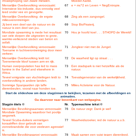
Afvalophoping van zware metalen.
Moeder Aarde.
Menselijke Overbevolking veroorzaakt:
67
e = mc^2 en Leven = NegEntropie.
Intensieve bio-industie, dus onnodig veel
leed onder vee en gevogelte.
Menselijke Overbevolking: de ergste
68
Zing als een zangvogel.
milieuverontreiniger.
Jij bent een deel van de natuur en de
69
Stop BioPiraterij.
natuur is een deel van jou.
Mondiale opwarming is mede het resultaat
70
Hou je hoofd koel . . . STHOPD de Wereld!
van vele dorpen die uitgroeien to grote,
warmte-verliezend steden van beton en
asfalt.
Menselijke Overbevolking veroorzaakt:
71
Jongleer niet met de Jungel.
Toename in luchtverontreiniging door meer
verkeer.
Menselijke Overbevolking leidt tot:
72
De waarheid ligt op straat . . .
Toenemende kloof tussen arm en rijk.
Human overpopulation has led to mass
73
Een stadspark is niet hetzelfde als de
famine in the Sahel and elsewhere in
natuur.
Africa.
Teveel emigratie van vluchtelingen leidt to
74
Toevalsgenerator van de werkelijkheid.
overbevolking in andere landen.
Sommige Spanjaarden zijn laffe
75
Milieu Activisme voor de Natuur.
dierenbeulen, vooral naar honden toe.
Start de slideshow om deze slagzinnen te bekijken, tezamen met de afbeeldingen en
animaties.
Ga daarvoor naar bovenkant van webpagina.
Slagzin titels ©
Nr.
Typemachine tekst ©
Menselijke Bevolkingsaanwas veroorzaakt:
76
De natuur zegt: Dank je wel!
Mondiale Opwarming waardoor het poolijs
wegsmelt.
Teveel Scuba-duikers vernietigen
77
Waarheidszoeker, red de natuur a.u.b.
koraalriffen door gebruik van
zonnebrandolie die voor zeeleven agressief
is.
Menselijke Bevolkingsgroei veroorzaakt:
78
Maak samen een vuist tegen dierenleed.