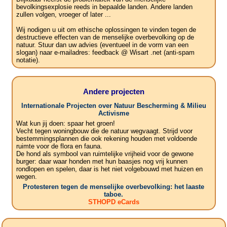
bevolkingsexplosie reeds in bepaalde landen. Andere landen
zullen volgen, vroeger of later ...
Wij nodigen u uit om ethische oplossingen te vinden tegen de
destructieve effecten van de menselijke overbevolking op de
natuur. Stuur dan uw advies (eventueel in de vorm van een
slogan) naar e-mailadres: feedback @ Wisart .net (anti-spam
notatie).
Andere projecten
Internationale Projecten over Natuur Bescherming & Milieu
Activisme
Wat kun jij doen: spaar het groen!
Vecht tegen woningbouw die de natuur wegvaagt. Strijd voor
bestemmingsplannen die ook rekening houden met voldoende
ruimte voor de flora en fauna.
De hond als symbool van ruimtelijke vrijheid voor de gewone
burger: daar waar honden met hun baasjes nog vrij kunnen
rondlopen en spelen, daar is het niet volgebouwd met huizen en
wegen.
Protesteren tegen de menselijke overbevolking: het laaste
taboe.
STHOPD eCards