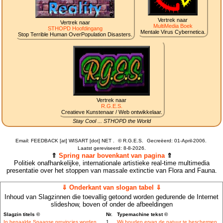
Vertrek naar
Vertrek naar
MultiMedia Boek
STHOPD Hoofdingang
Mentale Virus Cybernetica.
Stop Terrible Human OverPopulation Disasters.
Vertrek naar
R.G.E.S.
Creatieve Kunstenaar / Web ontwikkelaar.
Stay Cool ... STHOPD the World
Email: FEEDBACK [at] WISART [dot] NET .
©
R.G.E.S.
Gecreëerd: 01-April-2006.
Laatst gereviseerd:
8-8-2026.
⇑
Spring naar bovenkant van pagina
⇑
Politiek onafhankelijke, internationale artistieke real-time multimedia
presentatie over het stoppen van massale extinctie van Flora and Fauna.
⇓ Onderkant van slogan tabel ⇓
Inhoud van Slagzinnen die toevallig getoond worden gedurende de Internet
slideshow, boven of onder de afbeeldingen
Slagzin titels ©
Nr.
Typemachine tekst ©
In bepaalde Spaanse provincies worden
1
Wij houden ervan de natuur te beschermen.