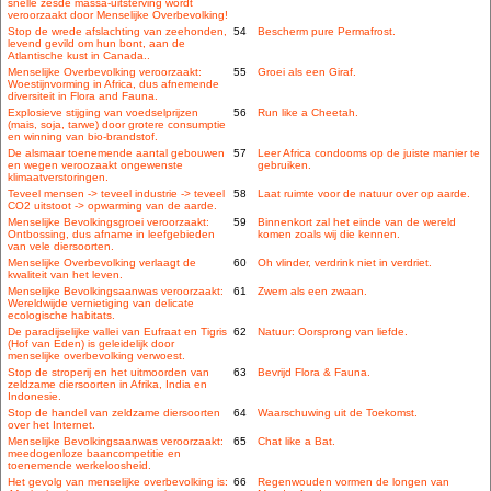
snelle zesde massa-uitsterving wordt
veroorzaakt door Menselijke Overbevolking!
Stop de wrede afslachting van zeehonden,
54
Bescherm pure Permafrost.
levend gevild om hun bont, aan de
Atlantische kust in Canada..
Menselijke Overbevolking veroorzaakt:
55
Groei als een Giraf.
Woestijnvorming in Africa, dus afnemende
diversiteit in Flora and Fauna.
Explosieve stijging van voedselprijzen
56
Run like a Cheetah.
(mais, soja, tarwe) door grotere consumptie
en winning van bio-brandstof.
De alsmaar toenemende aantal gebouwen
57
Leer Africa condooms op de juiste manier te
en wegen veroozaakt ongewenste
gebruiken.
klimaatverstoringen.
Teveel mensen -> teveel industrie -> teveel
58
Laat ruimte voor de natuur over op aarde.
CO2 uitstoot -> opwarming van de aarde.
Menselijke Bevolkingsgroei veroorzaakt:
59
Binnenkort zal het einde van de wereld
Ontbossing, dus afname in leefgebieden
komen zoals wij die kennen.
van vele diersoorten.
Menselijke Overbevolking verlaagt de
60
Oh vlinder, verdrink niet in verdriet.
kwaliteit van het leven.
Menselijke Bevolkingsaanwas veroorzaakt:
61
Zwem als een zwaan.
Wereldwijde vernietiging van delicate
ecologische habitats.
De paradijselijke vallei van Eufraat en Tigris
62
Natuur: Oorsprong van liefde.
(Hof van Eden) is geleidelijk door
menselijke overbevolking verwoest.
Stop de stroperij en het uitmoorden van
63
Bevrijd Flora & Fauna.
zeldzame diersoorten in Afrika, India en
Indonesie.
Stop de handel van zeldzame diersoorten
64
Waarschuwing uit de Toekomst.
over het Internet.
Menselijke Bevolkingsaanwas veroorzaakt:
65
Chat like a Bat.
meedogenloze baancompetitie en
toenemende werkeloosheid.
Het gevolg van menselijke overbevolking is:
66
Regenwouden vormen de longen van