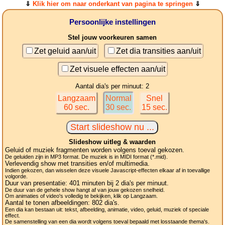
⇓
Klik hier om naar onderkant van pagina te springen
⇓
Persoonlijke instellingen
Stel jouw voorkeuren samen
Zet geluid aan/uit
Zet dia transities aan/uit
Zet visuele effecten aan/uit
Aantal dia's per minuut: 2
Langzaam
Normal
Snel
60 sec.
30 sec.
15 sec.
Slideshow uitleg & waarden
Geluid of muziek fragmenten worden volgens toeval gekozen.
De geluiden zijn in MP3 format. De muziek is in MIDI format (*.mid).
Verlevendig show met transities en/of multimedia.
Indien gekozen, dan wisselen deze visuele Javascript-effecten elkaar af in toevallige
volgorde.
Duur van presentatie:
401
minuten bij 2
dia's
per minuut.
De duur van de gehele show hangt af van jouw gekozen snelheid.
Om animaties of video's volledig te bekijken, klik op Langzaam.
Aantal te tonen afbeeldingen:
802
dia's.
Een dia kan bestaan uit: tekst, afbeelding, animatie, video, geluid, muziek of speciale
effect.
De samenstelling van een dia wordt volgens toeval bepaald met losstaande thema's.