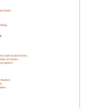
er Aarde.
olking.
s.
en zoals wij die kennen.
handen en voeten.
rij spelen?
Realiteit.
b.
tigen.