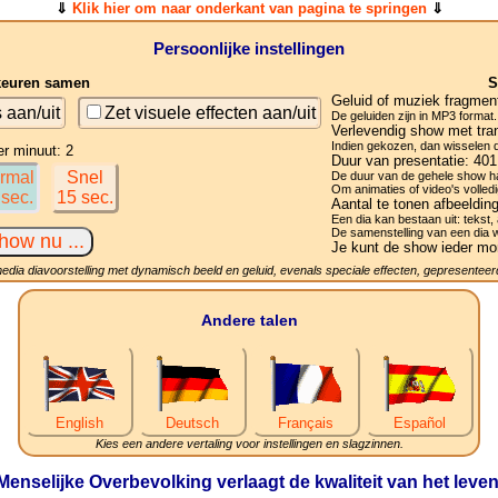
⇓
Klik hier om naar onderkant van pagina te springen
⇓
Persoonlijke instellingen
keuren samen
S
Geluid of muziek fragmen
s aan/uit
Zet visuele effecten aan/uit
De geluiden zijn in MP3 format.
Verlevendig show met tran
Indien gekozen, dan wisselen de
er minuut: 2
Duur van presentatie:
401
rmal
Snel
De duur van de gehele show ha
Om animaties of video's volledi
 sec.
15 sec.
Aantal te tonen afbeeldin
Een dia kan bestaan uit: tekst, 
De samenstelling van een dia 
Je kunt de show ieder mo
media diavoorstelling met dynamisch beeld en geluid, evenals speciale effecten, gepresenteerd
Andere talen
English
Deutsch
Français
Español
Kies een andere vertaling voor instellingen en slagzinnen.
Menselijke Overbevolking verlaagt de kwaliteit van het leven