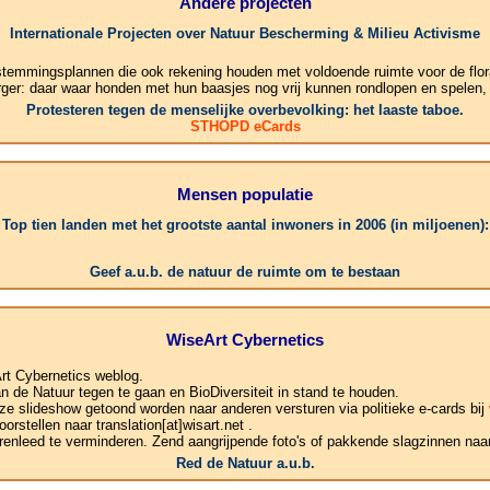
Andere projecten
Internationale Projecten over Natuur Bescherming & Milieu Activisme
stemmingsplannen die ook rekening houden met voldoende ruimte voor de flor
rger: daar waar honden met hun baasjes nog vrij kunnen rondlopen en spelen,
Protesteren tegen de menselijke overbevolking: het laaste taboe.
STHOPD eCards
Mensen populatie
Top tien landen met het grootste aantal inwoners in 2006 (in miljoenen):
1.
Geef a.u.b. de natuur de ruimte om te bestaan
WiseArt Cybernetics
rt Cybernetics weblog.
de Natuur tegen te gaan en BioDiversiteit in stand te houden.
ze slideshow getoond worden naar anderen versturen via politieke e-cards bij
rstellen naar translation[at]wisart.net .
enleed te verminderen. Zend aangrijpende foto's of pakkende slagzinnen naar:
Red de Natuur a.u.b.