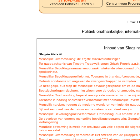
STHOPD-Kaarten
Centrum voor Progress
Zend een Politieke E-card nu.
Email: 
Politiek onafhankelijke, interna
Inhoud van Slagzinn
Slagzin titels ©
Menselijke Overbevolking: de ergste milieuverontreiniger.
Ter nagedachtenis van Timothy Treadwell: steun Grizzly People a.u.b.
Menselijke Bevolkingsaanwas veroorzaakt: slinkende olievoorraad o
sprokkelhout.
Menselijke Bevolkingsgroei leidt tot: Toename in brandstofconsumptie,
Gebruik condooms om ongewenste zwangerschappen te vermijden.
Je hebt gelijk, dus stop de menselijke bevolkingsexplosie om zo de na
Bootvluchtelingen vluchten, niet alleen voor de oorlog of armoede, m
Menselijke Overbevolking beperkt ons op vele manieren in onze vrijhei
Toename in haastig snelverkeer veroorzaakt meer erbarmelijke, overre
Menselijk narcisme regeert de moderne wereld en vernietigt de natuur.
Jij bent een deel van de natuur en de natuur is een deel van jou.
Menselijke Bevolkingsgroei veroorzaakt: Ontbossing, dus afname in le
De gevolgen van enorme menselijke bevolkingstoename zijn: Geogra
leefomgeving.
Mondiale opwarming is mede het resultaat van vele dorpen die uitgroe
beton en asfalt.
Menselijke Overbevolking veroorzaakt: Het smelten van de ijskappen
Teveel mensen -> teveel industrie -> teveel CO2 uitstoot -> opwarmin