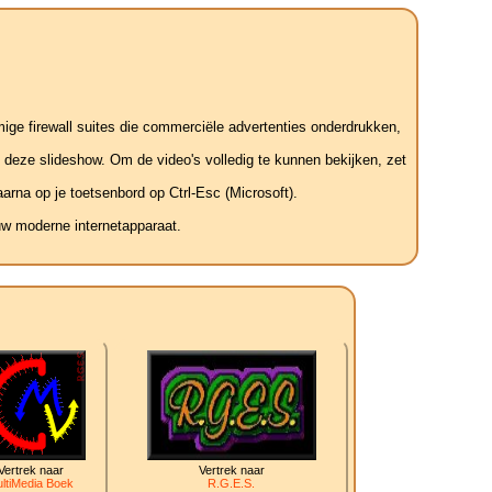
mige firewall suites die commerciële advertenties onderdrukken,
t deze slideshow. Om de video's volledig te kunnen bekijken, zet
arna op je toetsenbord op Ctrl-Esc (Microsoft).
uw moderne internetapparaat.
Vertrek naar
Vertrek naar
ltiMedia Boek
R.G.E.S.