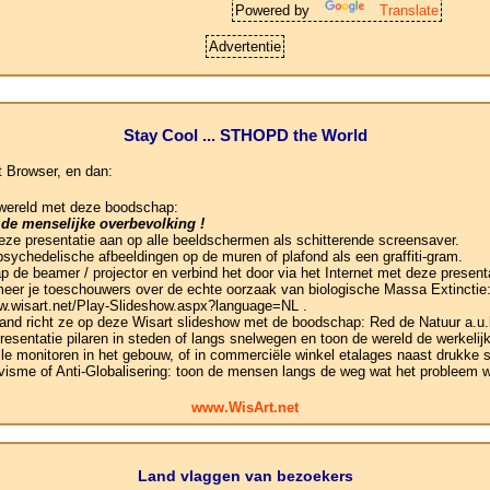
Powered by
Translate
Advertentie
Stay Cool ... STHOPD the World
t Browser, en dan:
 wereld met deze boodschap:
 de menselijke overbevolking !
 deze presentatie aan op alle beeldschermen als schitterende screensaver.
psychedelische afbeeldingen op de muren of plafond als een graffiti-gram.
ap de beamer / projector en verbind het door via het Internet met deze presen
rmeer je toeschouwers over de echte oorzaak van biologische Massa Extinctie:
ww.wisart.net/Play-Slideshow.aspx?language=NL .
 and richt ze op deze Wisart slideshow met de boodschap: Red de Natuur a.u.
presentatie pilaren in steden of langs snelwegen en toon de wereld de werkeli
le monitoren in het gebouw, of in commerciële winkel etalages naast drukke s
visme of Anti-Globalisering: toon de mensen langs de weg wat het probleem w
www.WisArt.net
Land vlaggen van bezoekers