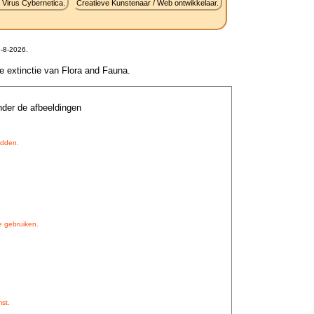
 Virus Cybernetica.
Creatieve Kunstenaar / Web ontwikkelaar.
-8-2026.
le extinctie van Flora and Fauna.
nder de afbeeldingen
udden.
e gebruiken.
st.