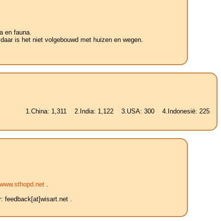
a en fauna.
 daar is het niet volgebouwd met huizen en wegen.
China: 1,311 2.India: 1,122 3.USA: 300 4.Indonesië: 225 5.Brazilië: 
www.sthopd.net
.
 feedback[at]wisart.net .