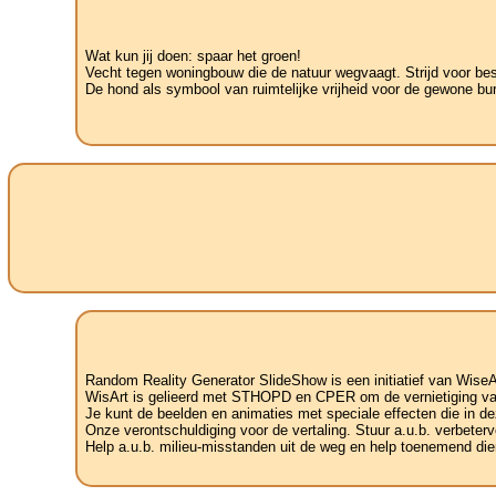
Wat kun jij doen: spaar het groen!
Vecht tegen woningbouw die de natuur wegvaagt. Strijd voor be
De hond als symbool van ruimtelijke vrijheid voor de gewone bu
Random Reality Generator SlideShow is een initiatief van WiseA
WisArt is gelieerd met STHOPD en CPER om de vernietiging van 
Je kunt de beelden en animaties met speciale effecten die in de
Onze verontschuldiging voor de vertaling. Stuur a.u.b. verbetervoo
Help a.u.b. milieu-misstanden uit de weg en help toenemend dier