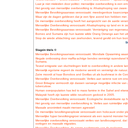
Laat je niet misleiden door politici: menselijke overbevolking is een er
Het gevolg van menselijke overbevolking is: Afvalophoping van zware
Menselijke Bevolkingsaanwas veroorzaakt: meedogenloze baancompe
Waar zijn de dagen gebleven dat je een fijne avond kon hebben met
De menselijke overbevolking heeft het aangezicht van de aarde veran
Menselijke Overbevolking veroorzaakt: Afvalophoping op land en in ze
Menselijke Bevolkingsaanwas veroorzaakt: Vernietiging van regenwoud
Borneo and Sumatra zijn hun laatste wilde Orang Oetangs aan het ui
Stop de wrede afslachting van zeehonden, levend gevild om hun bont,
S
Slagzin titels ©
Menselijke Bevolkingsaanwas veroorzaakt: Mondiale Opwarming waard
Illegale ontbossing door maffia-achtige bendes vernietigt razendsnel
Sumatra.
Teveel emigratie van vluchtelingen leidt to overbevolking in andere la
Menselijk egoïsme regeert de moderne wereld en vernietigt de natuur.
Zaïre moordt al haar Bonobos and Gorillas uit als bushmeat in de Co
Menselijke Overbevolking veroorzaakt: Verlies aan serene rust om on
Groot Britagne vermoordt zijn dassen vanwege mogelijke infectie van z
tuberculose.
Human overpopulation has led to mass famine in the Sahel and elsewh
Malaysië heeft zijn laatste wilde neushoorn gedood in 2005.
Menselijke Overbevolking veroorzaakt: Ecologische destabilisatie op h
Het gevolg van menselijke overbevolking is: Verlies aan ruimtelijke vrijh
Massale anonimiteit maakt mensen agressief.
De menselijke bevolkingsexplosie veroorzaakt een holocaust onder pla
Menselijke hyper bevolkingsgroei verwoest als een razend monster he
Menselijke overbevolking veroorzaakt verlies van landbouwgrond, dat heef
oorlogen en massale migraties.
Menselijke Overbevolking: de ergste nachtmerrie van de toekomst.