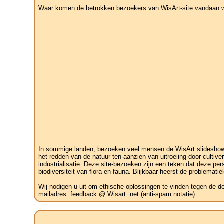
Waar komen de betrokken bezoekers van WisArt-site vandaan wat
In sommige landen, bezoeken veel mensen de WisArt slideshow v
het redden van de natuur ten aanzien van uitroeiing door cult
industrialisatie. Deze site-bezoeken zijn een teken dat deze pe
biodiversiteit van flora en fauna. Blijkbaar heerst de problemati
Wij nodigen u uit om ethische oplossingen te vinden tegen de d
mailadres: feedback @ Wisart .net (anti-spam notatie).