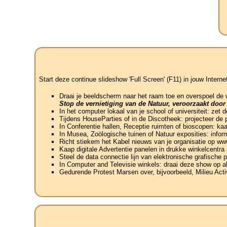
Start deze continue slideshow 'Full Screen' (F11) in jouw Interne
Draai je beeldscherm naar het raam toe en overspoel de
Stop de vernietiging van de Natuur, veroorzaakt door
In het computer lokaal van je school of universiteit: zet
Tijdens HouseParties of in de Discotheek: projecteer de 
In Conferentie hallen, Receptie ruimten of bioscopen: ka
In Musea, Zoölogische tuinen of Natuur exposities: info
Richt stiekem het Kabel nieuws van je organisatie op w
Kaap digitale Advertentie panelen in drukke winkelcentra
Steel de data connectie lijn van elektronische grafische 
In Computer and Televisie winkels: draai deze show op al
Gedurende Protest Marsen over, bijvoorbeeld, Milieu Acti