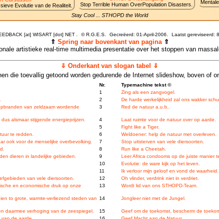
Mentale
Stop Terrible Human OverPopulation Disasters.
ieve Evolutie van de Realiteit.
Stay Cool ... STHOPD the World
FEEDBACK [at] WISART [dot] NET .
©
R.G.E.S.
Gecreëerd: 01-April-2006.
Laatst gereviseerd:
8
⇑
Spring naar bovenkant van pagina
⇑
tionale artistieke real-time multimedia presentatie over het stoppen van massa
⇓ Onderkant van slogan tabel ⇓
en die toevallig getoond worden gedurende de Internet slideshow, boven of o
Nr.
Typemachine tekst ©
1
Zing als een zangvogel.
.
2
De harde werkelijkheid zal ons wakker sch
f opbranden van zeldzaam wordende
3
Red de natuur a.u.b..
 dus alsmaar stijgende energieprijzen.
4
Laat ruimte voor de natuur over op aarde.
5
Fight like a Tiger.
tuur te redden.
6
Weldoener: help de natuur met overleven.
aar ook voor de menselijke overbevolking.
7
Stop uitsterven van vele diersoorten.
d.
8
Run like a Cheetah.
den dieren in landelijke gebieden.
9
Leer Africa condooms op de juiste manier t
10
Evolutie: de ware kijk op het leven.
11
Ik verloor mijn geloof en vond de waarheid.
efgebieden van vele diersoorten.
12
Oh vlinder, verdrink niet in verdriet.
fische en economische druk op onze
13
Wordt lid van ons STHOPD-Team.
ien to grote, warmte-verliezend steden van
14
Jongleer niet met de Jungel.
 en daarmee verhoging van de zeespiegel.
15
Geef om de toekomst, bescherm de toekom
g van de aarde.
16
Geef Macht aan de Natuur.