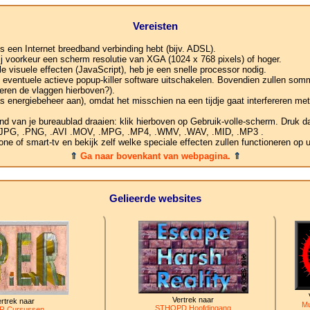
Vereisten
s een Internet breedband verbinding hebt (bijv. ADSL).
ij voorkeur een scherm resolutie van XGA (1024 x 768 pixels) of hoger.
 visuele effecten (JavaScript), heb je een snelle processor nodig.
je eventuele actieve popup-killer software uitschakelen. Bovendien zullen som
eren de vlaggen hierboven?).
s energiebeheer aan), omdat het misschien na een tijdje gaat interfereren me
nd van je bureaublad draaien: klik hierboven op Gebruik-volle-scherm. Druk da
, .JPG, .PNG, .AVI .MOV, .MPG, .MP4, .WMV, .WAV, .MID, .MP3 .
e of smart-tv en bekijk zelf welke speciale effecten zullen functioneren op 
⇑
Ga naar bovenkant van webpagina.
⇑
Gelieerde websites
Vertrek naar
rtrek naar
Mu
STHOPD Hoofdingang
R Cursussen