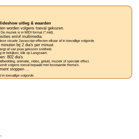
lideshow uitleg & waarden
ten worden volgens toeval gekozen.
 De muziek is in MIDI format (*.mid).
sities en/of multimedia.
ze visuele Javascript-effecten elkaar af in toevallige volgorde.
minuten bij 2
dia's
per minuut.
ngt af van jouw gekozen snelheid.
g te bekijken, klik op Langzaam.
gen:
802
dia's.
afbeelding, animatie, video, geluid, muziek of speciale effect.
wordt volgens toeval bepaald met losstaande thema's.
ment stoppen ...
 in toevallige volgorde.
.