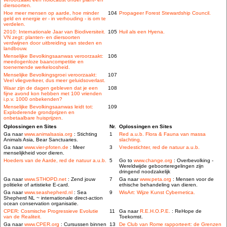
diersoorten.
Hoe meer mensen op aarde, hoe minder
104
Propageer Forest Stewardship Council.
geld en energie er - in verhouding - is om te
verdelen.
2010: Internationale Jaar van Biodiversiteit.
105
Huil als een Hyena.
VN zegt: planten- en diersoorten
verdwijnen door uitbreiding van steden en
landbouw.
Menselijke Bevolkingsaanwas veroorzaakt:
106
meedogenloze baancompetitie en
toenemende werkeloosheid.
Menselijke Bevolkingsgroei veroorzaakt:
107
Veel vliegverkeer, dus meer geluidsoverlast.
Waar zijn de dagen gebleven dat je een
108
fijne avond kon hebben met 100 vrienden
i.p.v. 1000 onbekenden?
Menselijke Bevolkingsaanwas leidt tot:
109
Exploderende grondprijzen en
onbetaalbare huisprijzen.
Oplossingen en Sites
Nr.
Oplossingen en Sites
Ga naar
www.animalsasia.org
: Stichting
1
Red a.u.b. Flora & Fauna van massa
Animals Asia, Bear Sanctuaries.
slachting.
Ga naar
www.vier-pfoten.de
: Meer
3
Vredestichter, red de natuur a.u.b.
menselijkheid voor dieren.
Hoeders van de Aarde, red de natuur a.u.b.
5
Go to
www.change.org
: Overbevolking -
Wereldwijde geboorteregelingen zijn
dringend noodzakelijk
Ga naar
www.STHOPD.net
: Zend jouw
7
Ga naar
www.peta.org
: Mensen voor de
politieke of artistieke E-card.
ethische behandeling van dieren.
Ga naar
www.seashepherd.nl
: Sea
9
WisArt: Wijze Kunst Cybernetica.
Shepherd NL ~ internationale direct-action
ocean conservation organisatie.
CPER: Cosmische Progressieve Evolutie
11
Ga naar
R.E.H.O.P.E.
: ReHope de
van de Realiteit.
Toekomst.
Ga naar
www.CPER.org
: Cursussen binnen
13
De Club van Rome rapporteert: de Grenzen