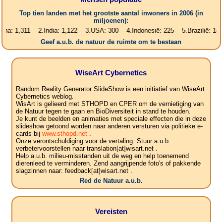
Top tien landen met het grootste aantal inwoners in 2006 (in
miljoenen):
311 2.India: 1,122 3.USA: 300 4.Indonesië: 225 5.Brazilië: 187 6.Pak
Geef a.u.b. de natuur de ruimte om te bestaan
WiseArt Cybernetics
Random Reality Generator SlideShow is een initiatief van WiseArt
Cybernetics weblog.
WisArt is gelieerd met STHOPD en CPER om de vernietiging van
de Natuur tegen te gaan en BioDiversiteit in stand te houden.
Je kunt de beelden en animaties met speciale effecten die in deze
slideshow getoond worden naar anderen versturen via politieke e-
cards bij
www.sthopd.net
.
Onze verontschuldiging voor de vertaling. Stuur a.u.b.
verbetervoorstellen naar translation[at]wisart.net .
Help a.u.b. milieu-misstanden uit de weg en help toenemend
dierenleed te verminderen. Zend aangrijpende foto's of pakkende
slagzinnen naar: feedback[at]wisart.net .
Red de Natuur a.u.b.
Vereisten