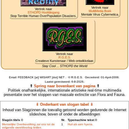
Vertrek naar
Vertrek naar
MultiMedia Boek
STHOPD Hoofdingang
Mentale Virus Cybernetica.
Stop Terrible Human OverPopulation Disasters.
Vertrek naar
R.G.E.S.
Creatieve Kunstenaar / Web ontwikkelaar.
Stay Cool ... STHOPD the World
Email: FEEDBACK [at] WISART [dot] NET .
©
R.G.E.S.
Gecreëerd: 01-April-2006.
Laatst gereviseerd:
6-8-2026.
⇑
Spring naar bovenkant van pagina
⇑
Politiek onafhankelijke, internationale artistieke real-time multimedia
presentatie over het stoppen van massale extinctie van Flora and Fauna.
⇓ Onderkant van slogan tabel ⇓
Inhoud van Slagzinnen die toevallig getoond worden gedurende de Internet
slideshow, boven of onder de afbeeldingen
Slagzin titels ©
Nr.
Typemachine tekst ©
Menselijke Overbevolking zal ons tot de
1
Huil als een hyena.
volgende wereldoorlog leiden.