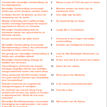
Commerciële menselijke overbevolking zal
2
Nature is part of YOU are part of nature.
ons kapotgroeien.
Menselijke Overbevolking veroorzaakt:
3
Mensen vormen het brein van de
Verlies aan echte donkere nachten buiten.
Immanente God.
In Alaska sterven de ijsberen uit door de
4
Voor altijd vrije wouden.
opwarming van de aarde.
Illegale ontbossing door maffia-achtige
5
De waarheid ligt op straat . . .
bendes vernietigt razendsnel het tropisch
regenwoud in Borneo en Sumatra.
Menselijke Overbevolking leidt tot
6
Laugh like a Cuckabaroo.
anonieme massa van egocentrische en
immorele mensen.
Europa vermoordt zijn wilde beren.
7
Schreeuw in koor tegen menselijke
overbevolking.
Menselijke Overbevolking veroorzaakt:
8
Evolutie van Intelligente Existentie.
Woestijnvorming in Africa, dus afnemende
diversiteit in Flora and Fauna.
Het gevolg van menselijke overbevolking is:
9
Leef de Wet Bedreigde Diersoorten na
Verlies aan ruimtelijke vrijheid.
a.u.b.
Menselijke Overbevolking verlaagt de
10
Ik ben trots dat ik de natuur kan helpen.
kwaliteit van het leven.
Groot Britagne vermoordt zijn dassen
11
Zwem als een zwaan.
vanwege mogelijke infectie van ziekelijke
overgecultiveerde koeien met tuberculose.
China vermoorde 50.000 honden omdat
12
Worry about the Wetlands.
een paar mensen stierven aan besmetting
door hondsdolheid.
Gebruik condooms om ongewenste
13
Is de natuur toekomstbestendig?
zwangerschappen te vermijden.
De overheid van overvol Hong Kong
14
Chat like a Bat.
verbiedt het houden van katten of honden
in appartementen. Wordt dit ook onze
toekomst?
Menselijke Bevolkingsaanwas veroorzaakt:
15
Wij houden van de Natuur.
Vernietiging van regenwouden, met name
in Brazilië en Indonesië.