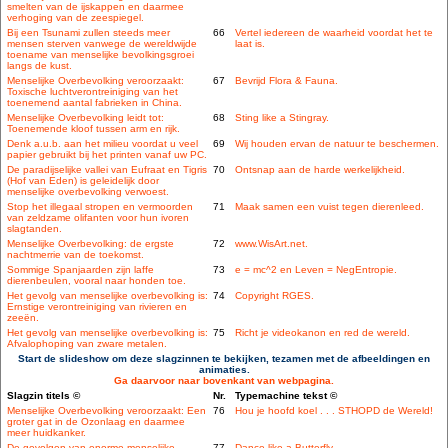
smelten van de ijskappen en daarmee
verhoging van de zeespiegel.
Bij een Tsunami zullen steeds meer
66
Vertel iedereen de waarheid voordat het te
mensen sterven vanwege de wereldwijde
laat is.
toename van menselijke bevolkingsgroei
langs de kust.
Menselijke Overbevolking veroorzaakt:
67
Bevrijd Flora & Fauna.
Toxische luchtverontreiniging van het
toenemend aantal fabrieken in China.
Menselijke Overbevolking leidt tot:
68
Sting like a Stingray.
Toenemende kloof tussen arm en rijk.
Denk a.u.b. aan het milieu voordat u veel
69
Wij houden ervan de natuur te beschermen.
papier gebruikt bij het printen vanaf uw PC.
De paradijselijke vallei van Eufraat en Tigris
70
Ontsnap aan de harde werkelijkheid.
(Hof van Eden) is geleidelijk door
menselijke overbevolking verwoest.
Stop het illegaal stropen en vermoorden
71
Maak samen een vuist tegen dierenleed.
van zeldzame olifanten voor hun ivoren
slagtanden.
Menselijke Overbevolking: de ergste
72
www.WisArt.net.
nachtmerrie van de toekomst.
Sommige Spanjaarden zijn laffe
73
e = mc^2 en Leven = NegEntropie.
dierenbeulen, vooral naar honden toe.
Het gevolg van menselijke overbevolking is:
74
Copyright RGES.
Ernstige verontreiniging van rivieren en
zeeën.
Het gevolg van menselijke overbevolking is:
75
Richt je videokanon en red de wereld.
Afvalophoping van zware metalen.
Start de slideshow om deze slagzinnen te bekijken, tezamen met de afbeeldingen en
animaties.
Ga daarvoor naar bovenkant van webpagina.
Slagzin titels ©
Nr.
Typemachine tekst ©
Menselijke Overbevolking veroorzaakt: Een
76
Hou je hoofd koel . . . STHOPD de Wereld!
groter gat in de Ozonlaag en daarmee
meer huidkanker.
De gevolgen van enorme menselijke
77
Dance like a Butterfly.