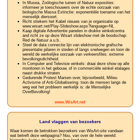
In Musea, Zoölogische tuinen of Natuur exposities:
informeer je toeschouwers over de echte oorzaak van
biologische Massa Extinctie: exponentiële toename van het
menselijk diersoort.
Richt stiekem het Kabel nieuws van je organisatie op
www.wisart.net/Play-Slideshow.aspx?language=NL .
Kaap digitale Advertentie panelen in drukke winkelcentra
and richt ze op deze Wisart slideshow met de boodschap:
Red de Natuur a.u.b..
Steel de data connectie lijn van elektronische grafische
presentatie pilaren in steden of langs snelwegen en toon de
wereld de werkelijke oorzaak van verkeersfiles: extreme
bevolkingsdichtheid.
In Computer and Televisie winkels: draai deze show op alle
monitoren in het gebouw, of in commerciële winkel etalages
naast drukke straten.
Gedurende Protest Marsen over, bijvoorbeeld, Milieu
Activisme of Anti-Globalisering: toon de mensen langs de
weg wat het probleem werkelijk is: de Menselijke
OverBevolking!
www.WisArt.net
Land vlaggen van bezoekers
Waar komen de betrokken bezoekers van WisArt-site vandaan
wat betreft deze webpagina? Nou, van over de hele wereld: