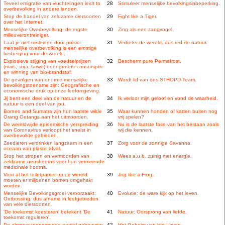
Teveel emigratie van vluchtelingen leidt to
28
Stimuleer menselijke bevolkingsinbeperking.
overbevolking in andere landen.
Stop de handel van zeldzame diersoorten
29
Fight like a Tiger.
over het Internet.
Menselijke Overbevolking: de ergste
30
Zing als een zangvogel.
milieuverontreiniger.
Laat je niet misleiden door politici:
31
Verbeter de wereld, dus red de natuur.
menselijke overbevolking is een ernstige
bedreiging voor de wereld.
Explosieve stijging van voedselprijzen
32
Bescherm pure Permafrost.
(mais, soja, tarwe) door grotere consumptie
en winning van bio-brandstof.
De gevolgen van enorme menselijke
33
Wordt lid van ons STHOPD-Team.
bevolkingstoename zijn: Geografische en
economische druk op onze leefomgeving.
Jij bent een deel van de natuur en de
34
Ik verloor mijn geloof en vond de waarheid.
natuur is een deel van jou.
Borneo and Sumatra zijn hun laatste wilde
35
Waar kunnen honden of katten buiten nog
Orang Oetangs aan het uitmoorden.
vrij spelen?
De wereldwijde epidemische verspreiding
36
Nu is de laatste fase van het bestaan zoals
van Coronavirus verloopt het snelst in
wij die kennen.
overbevolkte gebieden.
Zeedieren verdrinken langzaam in een
37
Zorg voor de zonnige Savanna.
oceaan van plastic afval.
Stop het stropen en vermoorden van
38
Wees a.u.b. zuinig met energie.
zeldzame neushoorns voor hun vermeende
medicinale hoorns.
Voor al het toiletpapier op de wereld
39
Jog like a Frog.
moeten er miljoenen bomen omgehakt
worden.
Menselijke Bevolkingsgroei veroorzaakt:
40
Evolutie: de ware kijk op het leven.
Ontbossing, dus afname in leefgebieden
van vele diersoorten.
'De toekomst koesteren' betekent 'De
41
Natuur: Oorsprong van liefde.
toekomst reguleren'.
De alsmaar toenemende aantal gebouwen
42
Het Geheim van het Leven.