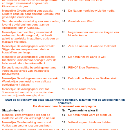
en wegen veroozaakt ongewenste
klimaatverstoringen.
Menselijke Overbevolking veroorzaakt:
43
De Natuur heeft jouw Liefde nodig.
Grotere kans op pandemische uitbraak van
gevaarlijke virusziekten.
Stop de wrede afslachting van zeehonden,
44
Groei als een Giraf.
levend gevild om hun bont, aan de
Atlantische kust in Canada..
Menselijke overbevolking veroorzaakt
45
Regenwouden vormen de longen van
verlies van landbouwgrond, dat heeft
Moeder Aarde.
geleid tot politieke instabiliteit, oorlogen en
massale migraties.
Menselijke Bevolkingsgroei veroorzaakt:
46
Zaai de natuur uit voor de toekomst.
Stijgende zee temperaturen dat de
koraalriffen vernietigt.
Menselijke Bevolkingsgroei veroorzaakt:
47
De natuur zegt: Dank je wel!
Drastische klimaatveranderingen over de
hele wereld door broeikas effect.
De snelle menselijke bevolkingstoename
48
REHOPE de Toekomst.
veroorzaakt verlies van waardevolle
Biodiversiteit.
Menselijke Bevolkingsaanwas veroorzaakt:
49
Behoudt de Basis voor Biodiversiteit.
Wereldwijde vernietiging van delicate
ecologische habitats.
Menselijke Bevolkingsgroei leidt tot:
50
Red de zoute zeeen.
Toename in brandstofconsumptie, dus
alsmaar stijgende energieprijzen.
Start de slideshow om deze slagzinnen te bekijken, tezamen met de afbeeldingen en
animaties.
Ga daarvoor naar bovenkant van webpagina.
Slagzin titels ©
Nr.
Typemachine tekst ©
Menselijk zelfbevrediging regeert de
51
De natuur huilt want ze sterft uit.
moderne wereld en vernietigt de natuur.
Menselijke Overbevolking veroorzaakt:
52
Vrijheid = geen kinderen hebben.
Verlies aan serene rust om ons heen.
Menselijke Overbevolking veroorzaakt: Het
53
Creeer a.u.b. een ecologische veilige