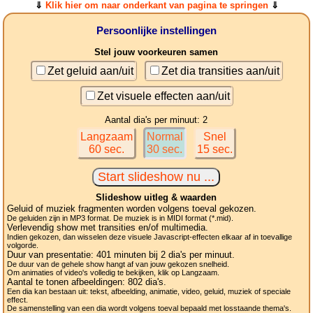
⇓
Klik hier om naar onderkant van pagina te springen
⇓
Persoonlijke instellingen
Stel jouw voorkeuren samen
Zet geluid aan/uit
Zet dia transities aan/uit
Zet visuele effecten aan/uit
Aantal dia's per minuut: 2
Langzaam
Normal
Snel
60 sec.
30 sec.
15 sec.
Slideshow uitleg & waarden
Geluid of muziek fragmenten worden volgens toeval gekozen.
De geluiden zijn in MP3 format. De muziek is in MIDI format (*.mid).
Verlevendig show met transities en/of multimedia.
Indien gekozen, dan wisselen deze visuele Javascript-effecten elkaar af in toevallige
volgorde.
Duur van presentatie:
401
minuten bij 2
dia's
per minuut.
De duur van de gehele show hangt af van jouw gekozen snelheid.
Om animaties of video's volledig te bekijken, klik op Langzaam.
Aantal te tonen afbeeldingen:
802
dia's.
Een dia kan bestaan uit: tekst, afbeelding, animatie, video, geluid, muziek of speciale
effect.
De samenstelling van een dia wordt volgens toeval bepaald met losstaande thema's.