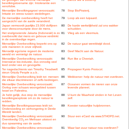
bevolkingstoename zijn: Intolerantie een
xenofobie.
Menselijke Bevolkingsgroei veroorzaakt:
78
Stop BioPiraterij.
Irritatie en stress tussen stedelingen.
De menselijke overbevolking heeft het
79
Loop als een luipaard.
aangezicht van de aarde veranderd.
Japan vermoordt jaarlijks 23.000 dolfijnen
80
De harde werkelijkheid zal ons wakker
voor vleesconsumptie door de mens.
schudden.
Het snelgroeiende Jakarta (Indonesië) is zo
81
Vlieg als een vleermuis.
overbevolkt dat mens en gebouw verdrinkt
in de overvloedige regen.
Menselijke Overbevolking beperkt ons op
82
De natuur gaat wereldwijd dood.
vele manieren in onze vrijheid.
Menselijk egoïsme regeert de moderne
83
Geef Macht aan de Natuur.
wereld en vernietigt de natuur.
Menselijke Overbevolking veroorzaakt:
84
Run like a Cheetah.
Intensieve bio-industie, dus onnodig veel
leed onder vee en gevogelte.
Ter nagedachtenis van Timothy Treadwell:
85
Propageer Kyoto Protocol.
steun Grizzly People a.u.b..
Menselijke Overbevolking leidt tot: mensen
86
Weldoener: help de natuur met overleven.
die elkaar discrimineren of zelfs bedreigen.
Menselijke Overbevolking veroorzaakt:
87
Oceanen vormen de nieren van onze
Oorlog over schaars woongebied tussen
levende planeet.
Israel en Palestina.
Je hebt gelijk, dus stop de menselijke
88
U kunt de Waarheid vinden in het Leven
bevolkingsexplosie om zo de natuur te
zelf.
redden.
Menselijke Bevolkingsaanwas leidt tot:
89
Koester natuurlijke hulpbronnen.
Ondervoeding en verhongering in Derde
Wereld landen.
Menselijke Overbevolking veroorzaakt:
90
Stuur een eCard via www.STHOPD.net.
Overvloedig CO
en Methaan uitstoot en
2
dus opwarming van de aarde.
Menselijke Overbevolking veroorzaakt:
91
Waar kan puur natuur nog overleven?