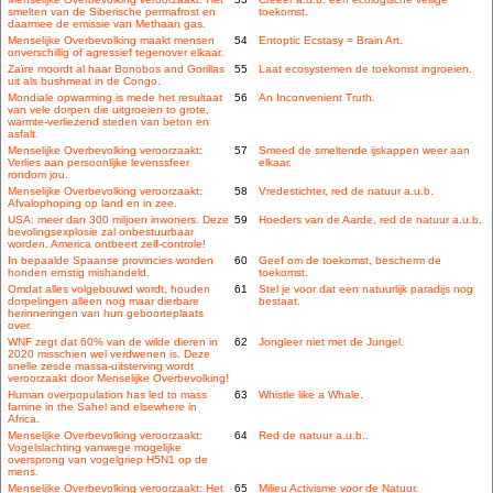
smelten van de Siberische permafrost en
toekomst.
daarmee de emissie van Methaan gas.
Menselijke Overbevolking maakt mensen
54
Entoptic Ecstasy = Brain Art.
onverschillig of agressief tegenover elkaar.
Zaïre moordt al haar Bonobos and Gorillas
55
Laat ecosystemen de toekomst ingroeien.
uit als bushmeat in de Congo.
Mondiale opwarming is mede het resultaat
56
An Inconvenient Truth.
van vele dorpen die uitgroeien to grote,
warmte-verliezend steden van beton en
asfalt.
Menselijke Overbevolking veroorzaakt:
57
Smeed de smeltende ijskappen weer aan
Verlies aan persoonlijke levenssfeer
elkaar.
rondom jou.
Menselijke Overbevolking veroorzaakt:
58
Vredestichter, red de natuur a.u.b.
Afvalophoping op land en in zee.
USA: meer dan 300 miljoen inwoners. Deze
59
Hoeders van de Aarde, red de natuur a.u.b.
bevolingsexplosie zal onbestuurbaar
worden. America ontbeert zelf-controle!
In bepaalde Spaanse provincies worden
60
Geef om de toekomst, bescherm de
honden ernstig mishandeld.
toekomst.
Omdat alles volgebouwd wordt, houden
61
Stel je voor dat een natuurlijk paradijs nog
dorpelingen alleen nog maar dierbare
bestaat.
herinneringen van hun geboorteplaats
over.
WNF zegt dat 60% van de wilde dieren in
62
Jongleer niet met de Jungel.
2020 misschien wel verdwenen is. Deze
snelle zesde massa-uitsterving wordt
veroorzaakt door Menselijke Overbevolking!
Human overpopulation has led to mass
63
Whistle like a Whale.
famine in the Sahel and elsewhere in
Africa.
Menselijke Overbevolking veroorzaakt:
64
Red de natuur a.u.b..
Vogelslachting vanwege mogelijke
oversprong van vogelgriep H5N1 op de
mens.
Menselijke Overbevolking veroorzaakt: Het
65
Milieu Activisme voor de Natuur.