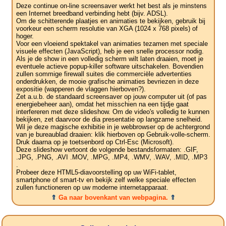
Deze continue on-line screensaver werkt het best als je minstens
een Internet breedband verbinding hebt (bijv. ADSL).
Om de schitterende plaatjes en animaties te bekijken, gebruik bij
voorkeur een scherm resolutie van XGA (1024 x 768 pixels) of
hoger.
Voor een vloeiend spektakel van animaties tezamen met speciale
visuele effecten (JavaScript), heb je een snelle processor nodig.
Als je de show in een volledig scherm wilt laten draaien, moet je
eventuele actieve popup-killer software uitschakelen. Bovendien
zullen sommige firewall suites die commerciële advertenties
onderdrukken, de mooie grafische animaties bevriezen in deze
expositie (wapperen de vlaggen hierboven?).
Zet a.u.b. de standaard screensaver op jouw computer uit (of pas
energiebeheer aan), omdat het misschien na een tijdje gaat
interfereren met deze slideshow. Om de video's volledig te kunnen
bekijken, zet daarvoor de dia presentatie op langzame snelheid.
Wil je deze magische exhibitie in je webbrowser op de achtergrond
van je bureaublad draaien: klik hierboven op Gebruik-volle-scherm.
Druk daarna op je toetsenbord op Ctrl-Esc (Microsoft).
Deze slideshow vertoont de volgende bestandsformaten: .GIF,
.JPG, .PNG, .AVI .MOV, .MPG, .MP4, .WMV, .WAV, .MID, .MP3
.
Probeer deze HTML5-diavoorstelling op uw WiFi-tablet,
smartphone of smart-tv en bekijk zelf welke speciale effecten
zullen functioneren op uw moderne internetapparaat.
⇑
Ga naar bovenkant van webpagina.
⇑