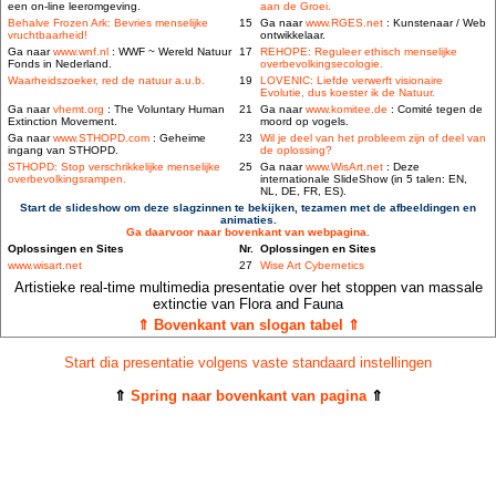
een on-line leeromgeving.
aan de Groei.
Behalve Frozen Ark: Bevries menselijke
15
Ga naar
www.RGES.net
: Kunstenaar / Web
vruchtbaarheid!
ontwikkelaar.
Ga naar
www.wnf.nl
: WWF ~ Wereld Natuur
17
REHOPE: Reguleer ethisch menselijke
Fonds in Nederland.
overbevolkingsecologie.
Waarheidszoeker, red de natuur a.u.b.
19
LOVENIC: Liefde verwerft visionaire
Evolutie, dus koester ik de Natuur.
Ga naar
vhemt.org
: The Voluntary Human
21
Ga naar
www.komitee.de
: Comité tegen de
Extinction Movement.
moord op vogels.
Ga naar
www.STHOPD.com
: Geheime
23
Wil je deel van het probleem zijn of deel van
ingang van STHOPD.
de oplossing?
STHOPD: Stop verschrikkelijke menselijke
25
Ga naar
www.WisArt.net
: Deze
overbevolkingsrampen.
internationale SlideShow (in 5 talen: EN,
NL, DE, FR, ES).
Start de slideshow om deze slagzinnen te bekijken, tezamen met de afbeeldingen en
animaties.
Ga daarvoor naar bovenkant van webpagina.
Oplossingen en Sites
Nr.
Oplossingen en Sites
www.wisart.net
27
Wise Art Cybernetics
Artistieke real-time multimedia presentatie over het stoppen van massale
extinctie van Flora and Fauna
⇑ Bovenkant van slogan tabel ⇑
Start dia presentatie volgens vaste standaard instellingen
⇑
Spring naar bovenkant van pagina
⇑