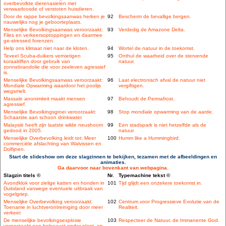
overbevolkte dierenasielen met
verwaarloosde of verstoten huisdieren.
Door de rappe bevolkingsaanwas herken je
92
Bescherm de bevallige bergen.
nauwelijks nog je geboorteplaats.
Menselijke Bevolkingsaanwas veroorzaakt:
93
Verdedig de Amazone Delta.
Files en verkeersoptoppingen en daarmee
ge-stressed forenzen.
Help ons klimaat niet naar de kloten.
94
Wortel de natuur in de toekomst.
Teveel Scuba-duikers vernietigen
95
Onthul de waarheid over de stervende
koraalriffen door gebruik van
natuur.
zonnebrandolie die voor zeeleven agressief
is.
Menselijke Bevolkingsaanwas veroorzaakt:
96
Laat electronisch afval de natuur niet
Mondiale Opwarming waardoor het poolijs
vergiftigen.
wegsmelt.
Massale anonimiteit maakt mensen
97
Behoudt de Permafrost.
agressief.
Menselijke Bevolkingsgroei veroorzaakt:
98
Stop mondiale opwarming van de aarde.
Schaarste aan schoon drinkwater.
Malaysië heeft zijn laatste wilde neushoorn
99
Een stadspark is niet hetzelfde als de
gedood in 2005.
natuur.
Menselijke Overbevolking leidt tot: Meer
100
Humm like a Hummingbird.
commerciële afslachting van Walvissen en
Dolfijnen.
Start de slideshow om deze slagzinnen te bekijken, tezamen met de afbeeldingen en
animaties.
Ga daarvoor naar bovenkant van webpagina.
Slagzin titels ©
Nr.
Typemachine tekst ©
Avondklok voor zielige katten en honden in
101
Tijd glijdt een onzekere toekomst in.
Duitsland vanwege eventuele uitbraak van
vogelgriep.
Menselijke Overbevolking veroorzaakt:
102
Centrum voor Progressieve Evolutie van de
Toename in luchtverontreiniging door meer
Realiteit.
verkeer.
De menselijke bevolkingsexplosie
103
Respecteer de Natuur, de Immanente God.
veroorzaakt een holocaust onder plant- en