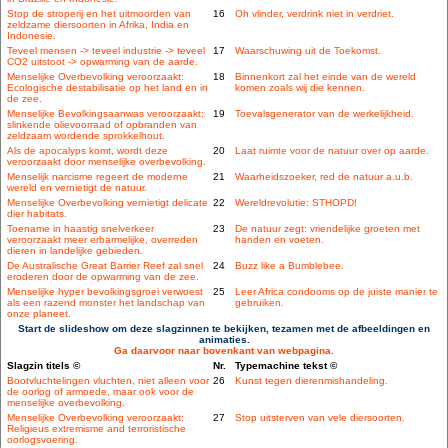
Stop de stroperij en het uitmoorden van
16
Oh vlinder, verdrink niet in verdriet.
zeldzame diersoorten in Afrika, India en
Indonesie.
Teveel mensen -> teveel industrie -> teveel
17
Waarschuwing uit de Toekomst.
CO2 uitstoot -> opwarming van de aarde.
Menselijke Overbevolking veroorzaakt:
18
Binnenkort zal het einde van de wereld
Ecologische destabilisatie op het land en in
komen zoals wij die kennen.
de zee.
Menselijke Bevolkingsaanwas veroorzaakt:
19
Toevalsgenerator van de werkelijkheid.
slinkende olievoorraad of opbranden van
zeldzaam wordende sprokkelhout.
Als de apocalyps komt, wordt deze
20
Laat ruimte voor de natuur over op aarde.
veroorzaakt door menselijke overbevolking.
Menselijk narcisme regeert de moderne
21
Waarheidszoeker, red de natuur a.u.b.
wereld en vernietigt de natuur.
Menselijke Overbevolking vernietigt delicate
22
Wereldrevolutie: STHOPD!
dier habitats.
Toename in haastig snelverkeer
23
De natuur zegt: vriendelijke groeten met
veroorzaakt meer erbarmelijke, overreden
handen en voeten.
dieren in landelijke gebieden.
De Australische Great Barrier Reef zal snel
24
Buzz like a Bumblebee.
eroderen door de opwarming van de zee.
Menselijke hyper bevolkingsgroei verwoest
25
Leer Africa condooms op de juiste manier te
als een razend monster het landschap van
gebruiken.
onze planeet.
Start de slideshow om deze slagzinnen te bekijken, tezamen met de afbeeldingen en
animaties.
Ga daarvoor naar bovenkant van webpagina.
Slagzin titels ©
Nr.
Typemachine tekst ©
Bootvluchtelingen vluchten, niet alleen voor
26
Kunst tegen dierenmishandeling.
de oorlog of armoede, maar ook voor de
menselijke overbevolking.
Menselijke Overbevolking veroorzaakt:
27
Stop uitsterven van vele diersoorten.
Religieus extremisme and terroristische
oorlogsvoering.