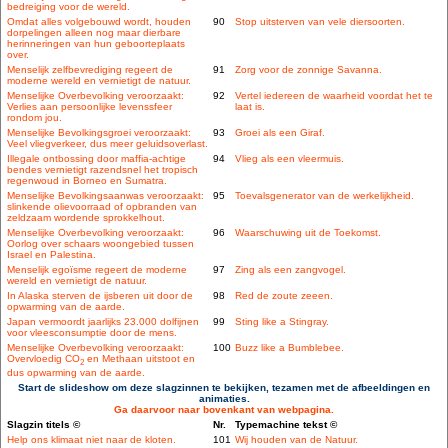
bedreiging voor de wereld.
Omdat alles volgebouwd wordt, houden
90
Stop uitsterven van vele diersoorten.
dorpelingen alleen nog maar dierbare
herinneringen van hun geboorteplaats
over.
Menselijk zelfbevrediging regeert de
91
Zorg voor de zonnige Savanna.
moderne wereld en vernietigt de natuur.
Menselijke Overbevolking veroorzaakt:
92
Vertel iedereen de waarheid voordat het te
Verlies aan persoonlijke levenssfeer
laat is.
rondom jou.
Menselijke Bevolkingsgroei veroorzaakt:
93
Groei als een Giraf.
Veel vliegverkeer, dus meer geluidsoverlast.
Illegale ontbossing door maffia-achtige
94
Vlieg als een vleermuis.
bendes vernietigt razendsnel het tropisch
regenwoud in Borneo en Sumatra.
Menselijke Bevolkingsaanwas veroorzaakt:
95
Toevalsgenerator van de werkelijkheid.
slinkende olievoorraad of opbranden van
zeldzaam wordende sprokkelhout.
Menselijke Overbevolking veroorzaakt:
96
Waarschuwing uit de Toekomst.
Oorlog over schaars woongebied tussen
Israel en Palestina.
Menselijk egoïsme regeert de moderne
97
Zing als een zangvogel.
wereld en vernietigt de natuur.
In Alaska sterven de ijsberen uit door de
98
Red de zoute zeeen.
opwarming van de aarde.
Japan vermoordt jaarlijks 23.000 dolfijnen
99
Sting like a Stingray.
voor vleesconsumptie door de mens.
Menselijke Overbevolking veroorzaakt:
100
Buzz like a Bumblebee.
Overvloedig CO
en Methaan uitstoot en
2
dus opwarming van de aarde.
Start de slideshow om deze slagzinnen te bekijken, tezamen met de afbeeldingen en
animaties.
Ga daarvoor naar bovenkant van webpagina.
Slagzin titels ©
Nr.
Typemachine tekst ©
Help ons klimaat niet naar de kloten.
101
Wij houden van de Natuur.