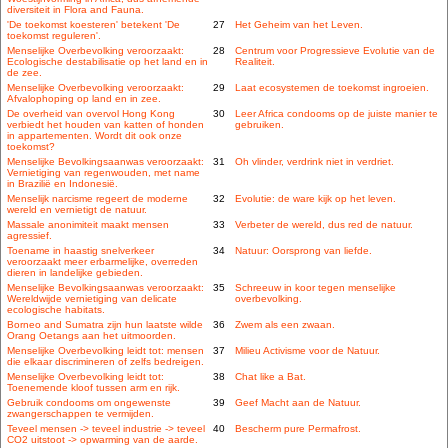
diversiteit in Flora and Fauna.
'De toekomst koesteren' betekent 'De
27
Het Geheim van het Leven.
toekomst reguleren'.
Menselijke Overbevolking veroorzaakt:
28
Centrum voor Progressieve Evolutie van de
Ecologische destabilisatie op het land en in
Realiteit.
de zee.
Menselijke Overbevolking veroorzaakt:
29
Laat ecosystemen de toekomst ingroeien.
Afvalophoping op land en in zee.
De overheid van overvol Hong Kong
30
Leer Africa condooms op de juiste manier te
verbiedt het houden van katten of honden
gebruiken.
in appartementen. Wordt dit ook onze
toekomst?
Menselijke Bevolkingsaanwas veroorzaakt:
31
Oh vlinder, verdrink niet in verdriet.
Vernietiging van regenwouden, met name
in Brazilië en Indonesië.
Menselijk narcisme regeert de moderne
32
Evolutie: de ware kijk op het leven.
wereld en vernietigt de natuur.
Massale anonimiteit maakt mensen
33
Verbeter de wereld, dus red de natuur.
agressief.
Toename in haastig snelverkeer
34
Natuur: Oorsprong van liefde.
veroorzaakt meer erbarmelijke, overreden
dieren in landelijke gebieden.
Menselijke Bevolkingsaanwas veroorzaakt:
35
Schreeuw in koor tegen menselijke
Wereldwijde vernietiging van delicate
overbevolking.
ecologische habitats.
Borneo and Sumatra zijn hun laatste wilde
36
Zwem als een zwaan.
Orang Oetangs aan het uitmoorden.
Menselijke Overbevolking leidt tot: mensen
37
Milieu Activisme voor de Natuur.
die elkaar discrimineren of zelfs bedreigen.
Menselijke Overbevolking leidt tot:
38
Chat like a Bat.
Toenemende kloof tussen arm en rijk.
Gebruik condooms om ongewenste
39
Geef Macht aan de Natuur.
zwangerschappen te vermijden.
Teveel mensen -> teveel industrie -> teveel
40
Bescherm pure Permafrost.
CO2 uitstoot -> opwarming van de aarde.