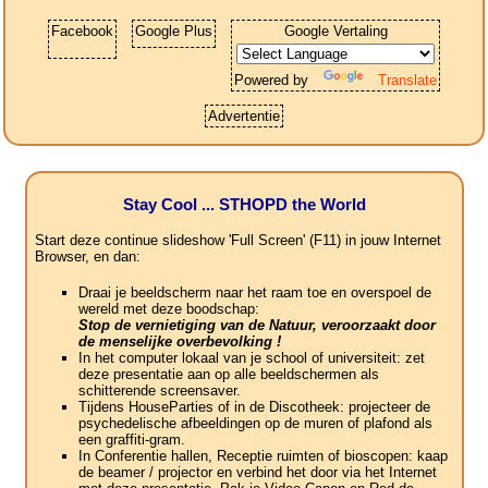
Facebook
Google Plus
Google Vertaling
Powered by
Translate
Advertentie
Stay Cool ... STHOPD the World
Start deze continue slideshow 'Full Screen' (F11) in jouw Internet
Browser, en dan:
Draai je beeldscherm naar het raam toe en overspoel de
wereld met deze boodschap:
Stop de vernietiging van de Natuur, veroorzaakt door
de menselijke overbevolking !
In het computer lokaal van je school of universiteit: zet
deze presentatie aan op alle beeldschermen als
schitterende screensaver.
Tijdens HouseParties of in de Discotheek: projecteer de
psychedelische afbeeldingen op de muren of plafond als
een graffiti-gram.
In Conferentie hallen, Receptie ruimten of bioscopen: kaap
de beamer / projector en verbind het door via het Internet