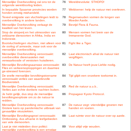
Menselijke Overbevolking zal ons tot de
76
Wereldrevolutie: STHOPD!
volgende wereldoorlog leiden.
In bepaalde Spaanse provincies worden
77
Weldoener: help de natuur met overleven.
honden ernstig mishandeld.
Teveel emigratie van vluchtelingen leidt to
78
Regenwouden vormen de longen van
overbevolking in andere landen.
Moeder Aarde.
Menselijke Overbevolking verlaagt de
79
Bevrijd Flora & Fauna.
kwaliteit van het leven.
Stop de stroperij en het uitmoorden van
80
Mensen vormen het brein van de
zeldzame diersoorten in Afrika, India en
Immanente God.
Indonesie.
Bootvluchtelingen vluchten, niet alleen voor
81
Fight like a Tiger.
de oorlog of armoede, maar ook voor de
menselijke overbevolking.
Menselijke Overbevolking veroorzaakt:
82
Laat electronisch afval de natuur niet
overbevolkte dierenasielen met
vergiftigen.
verwaarloosde of verstoten huisdieren.
Menselijke Bevolkingsaanwas veroorzaakt:
83
De Natuur heeft jouw Liefde nodig.
Files en verkeersoptoppingen en daarmee
ge-stressed forenzen.
De snelle menselijke bevolkingstoename
84
Tijd glijdt een onzekere toekomst in.
veroorzaakt verlies van waardevolle
Biodiversiteit.
Menselijke Overbevolking veroorzaakt:
85
Red de natuur a.u.b..
Verlies aan echte donkere nachten buiten.
Je hebt gelijk, dus stop de menselijke
86
Propageer Kyoto Protocol.
bevolkingsexplosie om zo de natuur te
redden.
Menselijke Overbevolking veroorzaakt:
87
De natuur zegt: vriendelijke groeten met
Grotere kans op pandemische uitbraak van
handen en voeten.
gevaarlijke virusziekten.
Menselijke Bevolkingsgroei veroorzaakt:
88
Laat ruimte voor de natuur over op aarde.
Ontbossing, dus afname in leefgebieden
van vele diersoorten.
Laat je niet misleiden door politici:
89
Voor altijd vrije wouden.
menselijke overbevolking is een ernstige