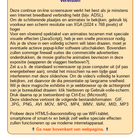
Vereisten
Deze continue on-line screensaver werkt het best als je minstens
een Internet breedband verbinding hebt (bijv. ADSL).
Om de schitterende plaatjes en animaties te bekijken, gebruik bij
voorkeur een scherm resolutie van XGA (1024 x 768 pixels) of
hoger.
Voor een vloeiend spektakel van animaties tezamen met speciale
visuele effecten (JavaScript), heb je een snelle processor nodig.
Als je de show in een volledig scherm wilt laten draaien, moet je
eventuele actieve popup-killer software uitschakelen. Bovendien
zullen sommige firewall suites die commerciële advertenties
onderdrukken, de mooie grafische animaties bevriezen in deze
expositie (wapperen de vlaggen hierboven?).
Zet a.u.b. de standaard screensaver op jouw computer uit (of pas
energiebeheer aan), omdat het misschien na een tijdje gaat
interfereren met deze slideshow. Om de video's volledig te kunnen
bekijken, zet daarvoor de dia presentatie op langzame snelheid.
Wil je deze magische exhibitie in je webbrowser op de achtergrond
van je bureaublad draaien: klik hierboven op Gebruik-volle-scherm.
Druk daarna op je toetsenbord op Ctrl-Esc (Microsoft).
Deze slideshow vertoont de volgende bestandsformaten: .GIF,
.JPG, .PNG, .AVI .MOV, .MPG, .MP4, .WMV, .WAV, .MID, .MP3
.
Probeer deze HTML5-diavoorstelling op uw WiFi-tablet,
smartphone of smart-tv en bekijk zelf welke speciale effecten
zullen functioneren op uw moderne internetapparaat.
⇑
Ga naar bovenkant van webpagina.
⇑