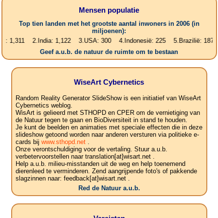
Mensen populatie
Top tien landen met het grootste aantal inwoners in 2006 (in
miljoenen):
11 2.India: 1,122 3.USA: 300 4.Indonesië: 225 5.Brazilië: 187 6.Paki
Geef a.u.b. de natuur de ruimte om te bestaan
WiseArt Cybernetics
Random Reality Generator SlideShow is een initiatief van WiseArt
Cybernetics weblog.
WisArt is gelieerd met STHOPD en CPER om de vernietiging van
de Natuur tegen te gaan en BioDiversiteit in stand te houden.
Je kunt de beelden en animaties met speciale effecten die in deze
slideshow getoond worden naar anderen versturen via politieke e-
cards bij
www.sthopd.net
.
Onze verontschuldiging voor de vertaling. Stuur a.u.b.
verbetervoorstellen naar translation[at]wisart.net .
Help a.u.b. milieu-misstanden uit de weg en help toenemend
dierenleed te verminderen. Zend aangrijpende foto's of pakkende
slagzinnen naar: feedback[at]wisart.net .
Red de Natuur a.u.b.