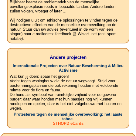
Blijkbaar heerst de problematiek van de menselijke
bevolkingsexplosie reeds in bepaalde landen. Andere landen
zullen volgen, vroeger of later ...
Wij nodigen u uit om ethische oplossingen te vinden tegen de
destructieve effecten van de menselijke overbevolking op de
natuur. Stuur dan uw advies (eventueel in de vorm van een
slogan) naar e-mailadres: feedback @ Wisart .net (anti-spam
notatie).
Andere projecten
Internationale Projecten over Natuur Bescherming & Milieu
Activisme
Wat kun jij doen: spaar het groen!
Vecht tegen woningbouw die de natuur wegvaagt. Strijd voor
bestemmingsplannen die ook rekening houden met voldoende
ruimte voor de flora en fauna.
De hond als symbool van ruimtelijke vrijheid voor de gewone
burger: daar waar honden met hun baasjes nog vrij kunnen
rondlopen en spelen, daar is het niet volgebouwd met huizen en
wegen.
Protesteren tegen de menselijke overbevolking: het laaste
taboe.
STHOPD eCards