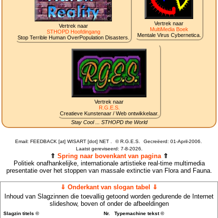
Vertrek naar
Vertrek naar
MultiMedia Boek
STHOPD Hoofdingang
Mentale Virus Cybernetica.
Stop Terrible Human OverPopulation Disasters.
Vertrek naar
R.G.E.S.
Creatieve Kunstenaar / Web ontwikkelaar.
Stay Cool ... STHOPD the World
Email: FEEDBACK [at] WISART [dot] NET .
©
R.G.E.S.
Gecreëerd: 01-April-2006.
Laatst gereviseerd:
7-8-2026.
⇑
Spring naar bovenkant van pagina
⇑
Politiek onafhankelijke, internationale artistieke real-time multimedia
presentatie over het stoppen van massale extinctie van Flora and Fauna.
⇓ Onderkant van slogan tabel ⇓
Inhoud van Slagzinnen die toevallig getoond worden gedurende de Internet
slideshow, boven of onder de afbeeldingen
Slagzin titels ©
Nr.
Typemachine tekst ©