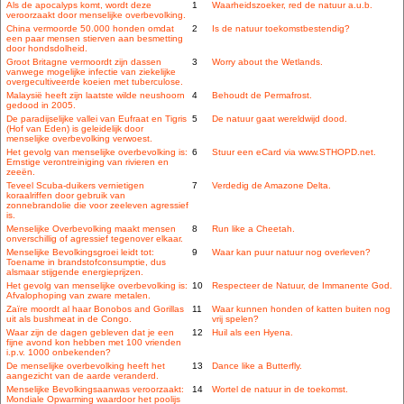
Als de apocalyps komt, wordt deze
1
Waarheidszoeker, red de natuur a.u.b.
veroorzaakt door menselijke overbevolking.
China vermoorde 50.000 honden omdat
2
Is de natuur toekomstbestendig?
een paar mensen stierven aan besmetting
door hondsdolheid.
Groot Britagne vermoordt zijn dassen
3
Worry about the Wetlands.
vanwege mogelijke infectie van ziekelijke
overgecultiveerde koeien met tuberculose.
Malaysië heeft zijn laatste wilde neushoorn
4
Behoudt de Permafrost.
gedood in 2005.
De paradijselijke vallei van Eufraat en Tigris
5
De natuur gaat wereldwijd dood.
(Hof van Eden) is geleidelijk door
menselijke overbevolking verwoest.
Het gevolg van menselijke overbevolking is:
6
Stuur een eCard via www.STHOPD.net.
Ernstige verontreiniging van rivieren en
zeeën.
Teveel Scuba-duikers vernietigen
7
Verdedig de Amazone Delta.
koraalriffen door gebruik van
zonnebrandolie die voor zeeleven agressief
is.
Menselijke Overbevolking maakt mensen
8
Run like a Cheetah.
onverschillig of agressief tegenover elkaar.
Menselijke Bevolkingsgroei leidt tot:
9
Waar kan puur natuur nog overleven?
Toename in brandstofconsumptie, dus
alsmaar stijgende energieprijzen.
Het gevolg van menselijke overbevolking is:
10
Respecteer de Natuur, de Immanente God.
Afvalophoping van zware metalen.
Zaïre moordt al haar Bonobos and Gorillas
11
Waar kunnen honden of katten buiten nog
uit als bushmeat in de Congo.
vrij spelen?
Waar zijn de dagen gebleven dat je een
12
Huil als een Hyena.
fijne avond kon hebben met 100 vrienden
i.p.v. 1000 onbekenden?
De menselijke overbevolking heeft het
13
Dance like a Butterfly.
aangezicht van de aarde veranderd.
Menselijke Bevolkingsaanwas veroorzaakt:
14
Wortel de natuur in de toekomst.
Mondiale Opwarming waardoor het poolijs