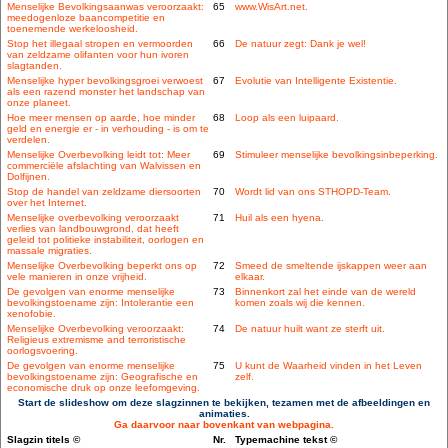
Menselijke Bevolkingsaanwas veroorzaakt:
65
www.WisArt.net.
meedogenloze baancompetitie en
toenemende werkeloosheid.
Stop het illegaal stropen en vermoorden
66
De natuur zegt: Dank je wel!
van zeldzame olifanten voor hun ivoren
slagtanden.
Menselijke hyper bevolkingsgroei verwoest
67
Evolutie van Intelligente Existentie.
als een razend monster het landschap van
onze planeet.
Hoe meer mensen op aarde, hoe minder
68
Loop als een luipaard.
geld en energie er - in verhouding - is om te
verdelen.
Menselijke Overbevolking leidt tot: Meer
69
Stimuleer menselijke bevolkingsinbeperking.
commerciële afslachting van Walvissen en
Dolfijnen.
Stop de handel van zeldzame diersoorten
70
Wordt lid van ons STHOPD-Team.
over het Internet.
Menselijke overbevolking veroorzaakt
71
Huil als een hyena.
verlies van landbouwgrond, dat heeft
geleid tot politieke instabiliteit, oorlogen en
massale migraties.
Menselijke Overbevolking beperkt ons op
72
Smeed de smeltende ijskappen weer aan
vele manieren in onze vrijheid.
elkaar.
De gevolgen van enorme menselijke
73
Binnenkort zal het einde van de wereld
bevolkingstoename zijn: Intolerantie een
komen zoals wij die kennen.
xenofobie.
Menselijke Overbevolking veroorzaakt:
74
De natuur huilt want ze sterft uit.
Religieus extremisme and terroristische
oorlogsvoering.
De gevolgen van enorme menselijke
75
U kunt de Waarheid vinden in het Leven
bevolkingstoename zijn: Geografische en
zelf.
economische druk op onze leefomgeving.
Start de slideshow om deze slagzinnen te bekijken, tezamen met de afbeeldingen en
animaties.
Ga daarvoor naar bovenkant van webpagina.
Slagzin titels ©
Nr.
Typemachine tekst ©