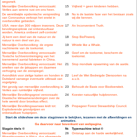
wegsmelt.
Menselijke Overbevolking veroorzaakt:
15
Vrijheid = geen kinderen hebben.
Verlies aan serene rust om ons heen.
De wereldwijde epidemische verspreiding
16
Nu is de laatste fase van het bestaan zoals
van Coronavirus verloopt het snelst in
wij die kennen.
overbevolkte gebieden.
USA: meer dan 300 miljoen inwoners. Deze
17
An Inconvenient Truth.
bevolingsexplosie zal onbestuurbaar
worden. America ontbeert zelf-controle!
Jij bent een deel van de natuur en de
18
Stop BioPiraterij.
natuur is een deel van jou.
Menselijke Overbevolking: de ergste
19
Whistle like a Whale.
nachtmerrie van de toekomst.
Menselijke Overbevolking veroorzaakt:
20
Geef om de toekomst, bescherm de
Toxische luchtverontreiniging van het
toekomst.
toenemend aantal fabrieken in China.
Menselijke Overbevolking veroorzaakt: Het
21
Stop mondiale opwarming van de aarde.
smelten van de ijskappen en daarmee
verhoging van de zeespiegel.
Avondklok voor zielige katten en honden in
22
Leef de Wet Bedreigde Diersoorten na
Duitsland vanwege eventuele uitbraak van
a.u.b.
vogelgriep.
Het gevolg van menselijke overbevolking is:
23
Behoudt de Basis voor Biodiversiteit.
Verlies aan ruimtelijke vrijheid.
Menselijke Bevolkingsgroei veroorzaakt:
24
Koester natuurlijke hulpbronnen.
Drastische klimaatveranderingen over de
hele wereld door broeikas effect.
Menselijke Bevolkingsaanwas leidt tot:
25
Propageer Forest Stewardship Council.
Exploderende grondprijzen en
onbetaalbare huisprijzen.
Start de slideshow om deze slagzinnen te bekijken, tezamen met de afbeeldingen en
animaties.
Ga daarvoor naar bovenkant van webpagina.
Slagzin titels ©
Nr.
Typemachine tekst ©
Menselijke Overbevolking veroorzaakt:
26
Ontsnap aan de harde werkelijkheid.
Woestijnvorming in Africa, dus afnemende