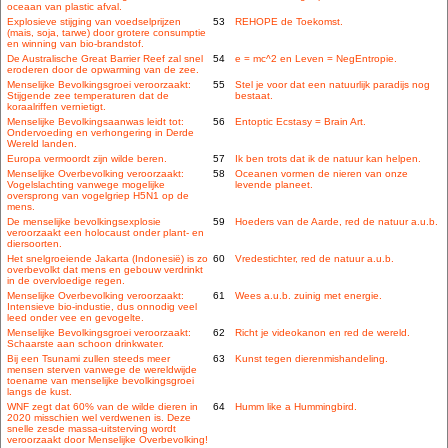
oceaan van plastic afval.
Explosieve stijging van voedselprijzen
53
REHOPE de Toekomst.
(mais, soja, tarwe) door grotere consumptie
en winning van bio-brandstof.
De Australische Great Barrier Reef zal snel
54
e = mc^2 en Leven = NegEntropie.
eroderen door de opwarming van de zee.
Menselijke Bevolkingsgroei veroorzaakt:
55
Stel je voor dat een natuurlijk paradijs nog
Stijgende zee temperaturen dat de
bestaat.
koraalriffen vernietigt.
Menselijke Bevolkingsaanwas leidt tot:
56
Entoptic Ecstasy = Brain Art.
Ondervoeding en verhongering in Derde
Wereld landen.
Europa vermoordt zijn wilde beren.
57
Ik ben trots dat ik de natuur kan helpen.
Menselijke Overbevolking veroorzaakt:
58
Oceanen vormen de nieren van onze
Vogelslachting vanwege mogelijke
levende planeet.
oversprong van vogelgriep H5N1 op de
mens.
De menselijke bevolkingsexplosie
59
Hoeders van de Aarde, red de natuur a.u.b.
veroorzaakt een holocaust onder plant- en
diersoorten.
Het snelgroeiende Jakarta (Indonesië) is zo
60
Vredestichter, red de natuur a.u.b.
overbevolkt dat mens en gebouw verdrinkt
in de overvloedige regen.
Menselijke Overbevolking veroorzaakt:
61
Wees a.u.b. zuinig met energie.
Intensieve bio-industie, dus onnodig veel
leed onder vee en gevogelte.
Menselijke Bevolkingsgroei veroorzaakt:
62
Richt je videokanon en red de wereld.
Schaarste aan schoon drinkwater.
Bij een Tsunami zullen steeds meer
63
Kunst tegen dierenmishandeling.
mensen sterven vanwege de wereldwijde
toename van menselijke bevolkingsgroei
langs de kust.
WNF zegt dat 60% van de wilde dieren in
64
Humm like a Hummingbird.
2020 misschien wel verdwenen is. Deze
snelle zesde massa-uitsterving wordt
veroorzaakt door Menselijke Overbevolking!