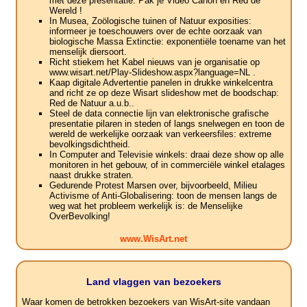
met deze presentatie. Pak je Video Canon en Red de
Wereld !
In Musea, Zoölogische tuinen of Natuur exposities:
informeer je toeschouwers over de echte oorzaak van
biologische Massa Extinctie: exponentiële toename van het
menselijk diersoort.
Richt stiekem het Kabel nieuws van je organisatie op
www.wisart.net/Play-Slideshow.aspx?language=NL .
Kaap digitale Advertentie panelen in drukke winkelcentra
and richt ze op deze Wisart slideshow met de boodschap:
Red de Natuur a.u.b..
Steel de data connectie lijn van elektronische grafische
presentatie pilaren in steden of langs snelwegen en toon de
wereld de werkelijke oorzaak van verkeersfiles: extreme
bevolkingsdichtheid.
In Computer and Televisie winkels: draai deze show op alle
monitoren in het gebouw, of in commerciële winkel etalages
naast drukke straten.
Gedurende Protest Marsen over, bijvoorbeeld, Milieu
Activisme of Anti-Globalisering: toon de mensen langs de
weg wat het probleem werkelijk is: de Menselijke
OverBevolking!
www.WisArt.net
Land vlaggen van bezoekers
Waar komen de betrokken bezoekers van WisArt-site vandaan