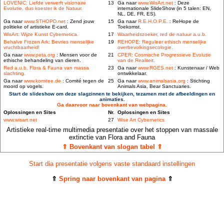
LOVENIC: Liefde verwerft visionaire
13
Ga naar
www.WisArt.net
: Deze
Evolutie, dus koester ik de Natuur.
internationale SlideShow (in 5 talen: EN,
NL, DE, FR, ES).
Ga naar
www.STHOPD.net
: Zend jouw
15
Ga naar
R.E.H.O.P.E.
: ReHope de
politieke of artistieke E-card.
Toekomst.
WisArt: Wijze Kunst Cybernetica.
17
Waarheidszoeker, red de natuur a.u.b.
Behalve Frozen Ark: Bevries menselijke
19
REHOPE: Reguleer ethisch menselijke
vruchtbaarheid!
overbevolkingsecologie.
Ga naar
www.peta.org
: Mensen voor de
21
CPER: Cosmische Progressieve Evolutie
ethische behandeling van dieren.
van de Realiteit.
Red a.u.b. Flora & Fauna van massa
23
Ga naar
www.RGES.net
: Kunstenaar / Web
slachting.
ontwikkelaar.
Ga naar
www.komitee.de
: Comité tegen de
25
Ga naar
www.animalsasia.org
: Stichting
moord op vogels.
Animals Asia, Bear Sanctuaries.
Start de slideshow om deze slagzinnen te bekijken, tezamen met de afbeeldingen en
animaties.
Ga daarvoor naar bovenkant van webpagina.
Oplossingen en Sites
Nr.
Oplossingen en Sites
www.wisart.net
27
Wise Art Cybernetics
Artistieke real-time multimedia presentatie over het stoppen van massale
extinctie van Flora and Fauna
⇑ Bovenkant van slogan tabel ⇑
Start dia presentatie volgens vaste standaard instellingen
⇑
Spring naar bovenkant van pagina
⇑