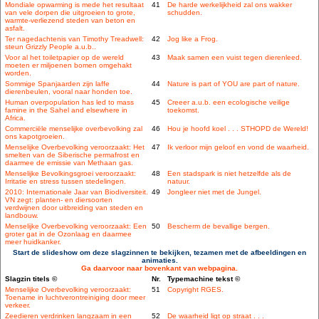
Mondiale opwarming is mede het resultaat
41
De harde werkelijkheid zal ons wakker
van vele dorpen die uitgroeien to grote,
schudden.
warmte-verliezend steden van beton en
asfalt.
Ter nagedachtenis van Timothy Treadwell:
42
Jog like a Frog.
steun Grizzly People a.u.b..
Voor al het toiletpapier op de wereld
43
Maak samen een vuist tegen dierenleed.
moeten er miljoenen bomen omgehakt
worden.
Sommige Spanjaarden zijn laffe
44
Nature is part of YOU are part of nature.
dierenbeulen, vooral naar honden toe.
Human overpopulation has led to mass
45
Creeer a.u.b. een ecologische veilige
famine in the Sahel and elsewhere in
toekomst.
Africa.
Commerciële menselijke overbevolking zal
46
Hou je hoofd koel . . . STHOPD de Wereld!
ons kapotgroeien.
Menselijke Overbevolking veroorzaakt: Het
47
Ik verloor mijn geloof en vond de waarheid.
smelten van de Siberische permafrost en
daarmee de emissie van Methaan gas.
Menselijke Bevolkingsgroei veroorzaakt:
48
Een stadspark is niet hetzelfde als de
Irritatie en stress tussen stedelingen.
natuur.
2010: Internationale Jaar van Biodiversiteit.
49
Jongleer niet met de Jungel.
VN zegt: planten- en diersoorten
verdwijnen door uitbreiding van steden en
landbouw.
Menselijke Overbevolking veroorzaakt: Een
50
Bescherm de bevallige bergen.
groter gat in de Ozonlaag en daarmee
meer huidkanker.
Start de slideshow om deze slagzinnen te bekijken, tezamen met de afbeeldingen en
animaties.
Ga daarvoor naar bovenkant van webpagina.
Slagzin titels ©
Nr.
Typemachine tekst ©
Menselijke Overbevolking veroorzaakt:
51
Copyright RGES.
Toename in luchtverontreiniging door meer
verkeer.
Zeedieren verdrinken langzaam in een
52
De waarheid ligt op straat . . .