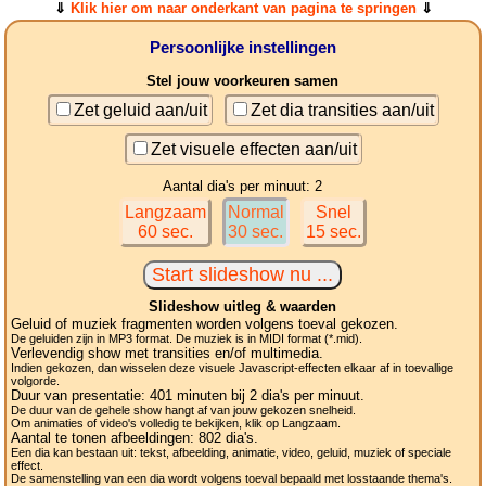
⇓
Klik hier om naar onderkant van pagina te springen
⇓
Persoonlijke instellingen
Stel jouw voorkeuren samen
Zet geluid aan/uit
Zet dia transities aan/uit
Zet visuele effecten aan/uit
Aantal dia's per minuut: 2
Langzaam
Normal
Snel
60 sec.
30 sec.
15 sec.
Slideshow uitleg & waarden
Geluid of muziek fragmenten worden volgens toeval gekozen.
De geluiden zijn in MP3 format. De muziek is in MIDI format (*.mid).
Verlevendig show met transities en/of multimedia.
Indien gekozen, dan wisselen deze visuele Javascript-effecten elkaar af in toevallige
volgorde.
Duur van presentatie:
401
minuten bij 2
dia's
per minuut.
De duur van de gehele show hangt af van jouw gekozen snelheid.
Om animaties of video's volledig te bekijken, klik op Langzaam.
Aantal te tonen afbeeldingen:
802
dia's.
Een dia kan bestaan uit: tekst, afbeelding, animatie, video, geluid, muziek of speciale
effect.
De samenstelling van een dia wordt volgens toeval bepaald met losstaande thema's.