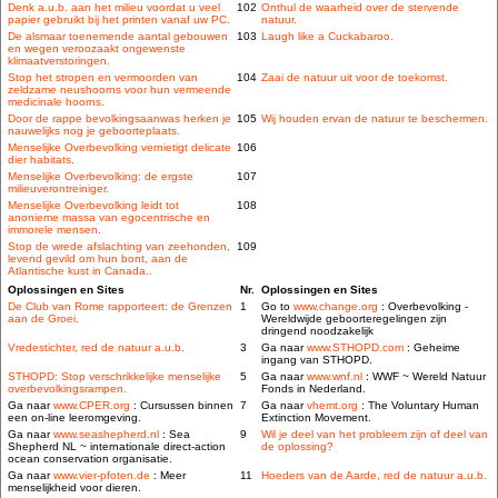
Denk a.u.b. aan het milieu voordat u veel
102
Onthul de waarheid over de stervende
papier gebruikt bij het printen vanaf uw PC.
natuur.
De alsmaar toenemende aantal gebouwen
103
Laugh like a Cuckabaroo.
en wegen veroozaakt ongewenste
klimaatverstoringen.
Stop het stropen en vermoorden van
104
Zaai de natuur uit voor de toekomst.
zeldzame neushoorns voor hun vermeende
medicinale hoorns.
Door de rappe bevolkingsaanwas herken je
105
Wij houden ervan de natuur te beschermen.
nauwelijks nog je geboorteplaats.
Menselijke Overbevolking vernietigt delicate
106
dier habitats.
Menselijke Overbevolking: de ergste
107
milieuverontreiniger.
Menselijke Overbevolking leidt tot
108
anonieme massa van egocentrische en
immorele mensen.
Stop de wrede afslachting van zeehonden,
109
levend gevild om hun bont, aan de
Atlantische kust in Canada..
Oplossingen en Sites
Nr.
Oplossingen en Sites
De Club van Rome rapporteert: de Grenzen
1
Go to
www.change.org
: Overbevolking -
aan de Groei.
Wereldwijde geboorteregelingen zijn
dringend noodzakelijk
Vredestichter, red de natuur a.u.b.
3
Ga naar
www.STHOPD.com
: Geheime
ingang van STHOPD.
STHOPD: Stop verschrikkelijke menselijke
5
Ga naar
www.wnf.nl
: WWF ~ Wereld Natuur
overbevolkingsrampen.
Fonds in Nederland.
Ga naar
www.CPER.org
: Cursussen binnen
7
Ga naar
vhemt.org
: The Voluntary Human
een on-line leeromgeving.
Extinction Movement.
Ga naar
www.seashepherd.nl
: Sea
9
Wil je deel van het probleem zijn of deel van
Shepherd NL ~ internationale direct-action
de oplossing?
ocean conservation organisatie.
Ga naar
www.vier-pfoten.de
: Meer
11
Hoeders van de Aarde, red de natuur a.u.b.
menselijkheid voor dieren.