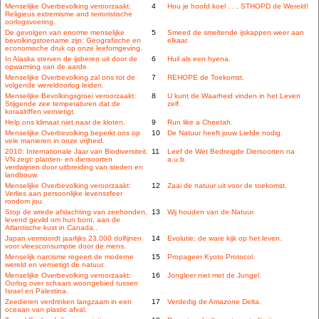
Menselijke Overbevolking veroorzaakt:
4
Hou je hoofd koel . . . STHOPD de Wereld!
Religieus extremisme and terroristische
oorlogsvoering.
De gevolgen van enorme menselijke
5
Smeed de smeltende ijskappen weer aan
bevolkingstoename zijn: Geografische en
elkaar.
economische druk op onze leefomgeving.
In Alaska sterven de ijsberen uit door de
6
Huil als een hyena.
opwarming van de aarde.
Menselijke Overbevolking zal ons tot de
7
REHOPE de Toekomst.
volgende wereldoorlog leiden.
Menselijke Bevolkingsgroei veroorzaakt:
8
U kunt de Waarheid vinden in het Leven
Stijgende zee temperaturen dat de
zelf.
koraalriffen vernietigt.
Help ons klimaat niet naar de kloten.
9
Run like a Cheetah.
Menselijke Overbevolking beperkt ons op
10
De Natuur heeft jouw Liefde nodig.
vele manieren in onze vrijheid.
2010: Internationale Jaar van Biodiversiteit.
11
Leef de Wet Bedreigde Diersoorten na
VN zegt: planten- en diersoorten
a.u.b.
verdwijnen door uitbreiding van steden en
landbouw.
Menselijke Overbevolking veroorzaakt:
12
Zaai de natuur uit voor de toekomst.
Verlies aan persoonlijke levenssfeer
rondom jou.
Stop de wrede afslachting van zeehonden,
13
Wij houden van de Natuur.
levend gevild om hun bont, aan de
Atlantische kust in Canada..
Japan vermoordt jaarlijks 23.000 dolfijnen
14
Evolutie: de ware kijk op het leven.
voor vleesconsumptie door de mens.
Menselijk narcisme regeert de moderne
15
Propageer Kyoto Protocol.
wereld en vernietigt de natuur.
Menselijke Overbevolking veroorzaakt:
16
Jongleer niet met de Jungel.
Oorlog over schaars woongebied tussen
Israel en Palestina.
Zeedieren verdrinken langzaam in een
17
Verdedig de Amazone Delta.
oceaan van plastic afval.