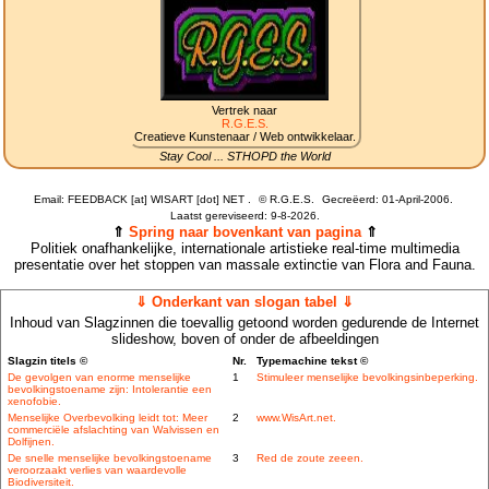
Vertrek naar
R.G.E.S.
Creatieve Kunstenaar / Web ontwikkelaar.
Stay Cool ... STHOPD the World
Email: FEEDBACK [at] WISART [dot] NET .
©
R.G.E.S.
Gecreëerd: 01-April-2006.
Laatst gereviseerd:
9-8-2026.
⇑
Spring naar bovenkant van pagina
⇑
Politiek onafhankelijke, internationale artistieke real-time multimedia
presentatie over het stoppen van massale extinctie van Flora and Fauna.
⇓ Onderkant van slogan tabel ⇓
Inhoud van Slagzinnen die toevallig getoond worden gedurende de Internet
slideshow, boven of onder de afbeeldingen
Slagzin titels ©
Nr.
Typemachine tekst ©
De gevolgen van enorme menselijke
1
Stimuleer menselijke bevolkingsinbeperking.
bevolkingstoename zijn: Intolerantie een
xenofobie.
Menselijke Overbevolking leidt tot: Meer
2
www.WisArt.net.
commerciële afslachting van Walvissen en
Dolfijnen.
De snelle menselijke bevolkingstoename
3
Red de zoute zeeen.
veroorzaakt verlies van waardevolle
Biodiversiteit.