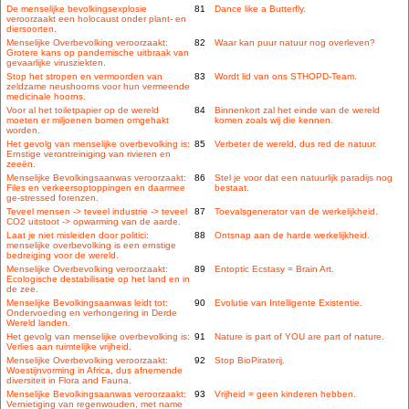
De menselijke bevolkingsexplosie
81
Dance like a Butterfly.
veroorzaakt een holocaust onder plant- en
diersoorten.
Menselijke Overbevolking veroorzaakt:
82
Waar kan puur natuur nog overleven?
Grotere kans op pandemische uitbraak van
gevaarlijke virusziekten.
Stop het stropen en vermoorden van
83
Wordt lid van ons STHOPD-Team.
zeldzame neushoorns voor hun vermeende
medicinale hoorns.
Voor al het toiletpapier op de wereld
84
Binnenkort zal het einde van de wereld
moeten er miljoenen bomen omgehakt
komen zoals wij die kennen.
worden.
Het gevolg van menselijke overbevolking is:
85
Verbeter de wereld, dus red de natuur.
Ernstige verontreiniging van rivieren en
zeeën.
Menselijke Bevolkingsaanwas veroorzaakt:
86
Stel je voor dat een natuurlijk paradijs nog
Files en verkeersoptoppingen en daarmee
bestaat.
ge-stressed forenzen.
Teveel mensen -> teveel industrie -> teveel
87
Toevalsgenerator van de werkelijkheid.
CO2 uitstoot -> opwarming van de aarde.
Laat je niet misleiden door politici:
88
Ontsnap aan de harde werkelijkheid.
menselijke overbevolking is een ernstige
bedreiging voor de wereld.
Menselijke Overbevolking veroorzaakt:
89
Entoptic Ecstasy = Brain Art.
Ecologische destabilisatie op het land en in
de zee.
Menselijke Bevolkingsaanwas leidt tot:
90
Evolutie van Intelligente Existentie.
Ondervoeding en verhongering in Derde
Wereld landen.
Het gevolg van menselijke overbevolking is:
91
Nature is part of YOU are part of nature.
Verlies aan ruimtelijke vrijheid.
Menselijke Overbevolking veroorzaakt:
92
Stop BioPiraterij.
Woestijnvorming in Africa, dus afnemende
diversiteit in Flora and Fauna.
Menselijke Bevolkingsaanwas veroorzaakt:
93
Vrijheid = geen kinderen hebben.
Vernietiging van regenwouden, met name