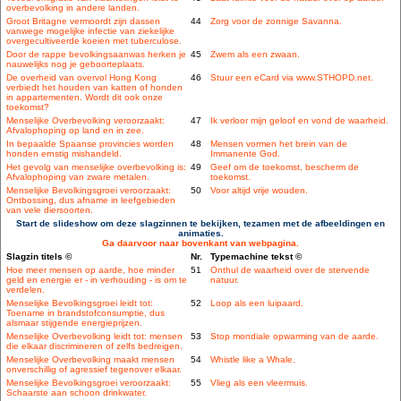
overbevolking in andere landen.
Groot Britagne vermoordt zijn dassen
44
Zorg voor de zonnige Savanna.
vanwege mogelijke infectie van ziekelijke
overgecultiveerde koeien met tuberculose.
Door de rappe bevolkingsaanwas herken je
45
Zwem als een zwaan.
nauwelijks nog je geboorteplaats.
De overheid van overvol Hong Kong
46
Stuur een eCard via www.STHOPD.net.
verbiedt het houden van katten of honden
in appartementen. Wordt dit ook onze
toekomst?
Menselijke Overbevolking veroorzaakt:
47
Ik verloor mijn geloof en vond de waarheid.
Afvalophoping op land en in zee.
In bepaalde Spaanse provincies worden
48
Mensen vormen het brein van de
honden ernstig mishandeld.
Immanente God.
Het gevolg van menselijke overbevolking is:
49
Geef om de toekomst, bescherm de
Afvalophoping van zware metalen.
toekomst.
Menselijke Bevolkingsgroei veroorzaakt:
50
Voor altijd vrije wouden.
Ontbossing, dus afname in leefgebieden
van vele diersoorten.
Start de slideshow om deze slagzinnen te bekijken, tezamen met de afbeeldingen en
animaties.
Ga daarvoor naar bovenkant van webpagina.
Slagzin titels ©
Nr.
Typemachine tekst ©
Hoe meer mensen op aarde, hoe minder
51
Onthul de waarheid over de stervende
geld en energie er - in verhouding - is om te
natuur.
verdelen.
Menselijke Bevolkingsgroei leidt tot:
52
Loop als een luipaard.
Toename in brandstofconsumptie, dus
alsmaar stijgende energieprijzen.
Menselijke Overbevolking leidt tot: mensen
53
Stop mondiale opwarming van de aarde.
die elkaar discrimineren of zelfs bedreigen.
Menselijke Overbevolking maakt mensen
54
Whistle like a Whale.
onverschillig of agressief tegenover elkaar.
Menselijke Bevolkingsgroei veroorzaakt:
55
Vlieg als een vleermuis.
Schaarste aan schoon drinkwater.