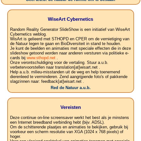
WiseArt Cybernetics
Random Reality Generator SlideShow is een initiatief van WiseArt
Cybernetics weblog.
WisArt is gelieerd met STHOPD en CPER om de vernietiging van
de Natuur tegen te gaan en BioDiversiteit in stand te houden.
Je kunt de beelden en animaties met speciale effecten die in deze
slideshow getoond worden naar anderen versturen via politieke e-
cards bij
www.sthopd.net
.
Onze verontschuldiging voor de vertaling. Stuur a.u.b.
verbetervoorstellen naar translation[at]wisart.net .
Help a.u.b. milieu-misstanden uit de weg en help toenemend
dierenleed te verminderen. Zend aangrijpende foto's of pakkende
slagzinnen naar: feedback[at]wisart.net .
Red de Natuur a.u.b.
Vereisten
Deze continue on-line screensaver werkt het best als je minstens
een Internet breedband verbinding hebt (bijv. ADSL).
Om de schitterende plaatjes en animaties te bekijken, gebruik bij
voorkeur een scherm resolutie van XGA (1024 x 768 pixels) of
hoger.