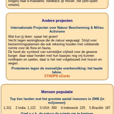
slogan) naar e-mailadres: feedback @ Wisart .net (anti-spam
notatie).
Andere projecten
Internationale Projecten over Natuur Bescherming & Milieu
Activisme
Wat kun jij doen: spaar het groen!
Vecht tegen woningbouw die de natuur wegvaagt. Strijd voor
bestemmingsplannen die ook rekening houden met voldoende
ruimte voor de flora en fauna.
De hond als symbool van ruimtelijke vrijheid voor de gewone
burger: daar waar honden met hun baasjes nog vrij kunnen
rondlopen en spelen, daar is het niet volgebouwd met huizen en
wegen.
Protesteren tegen de menselijke overbevolking: het laaste
taboe.
STHOPD eCards
Mensen populatie
Top tien landen met het grootste aantal inwoners in 2006 (in
miljoenen):
1 2.India: 1,122 3.USA: 300 4.Indonesië: 225 5.Brazilië: 187 6.Pakis
Geef a.u.b. de natuur de ruimte om te bestaan