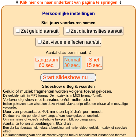
⇓
Klik hier om naar onderkant van pagina te springen
⇓
Persoonlijke instellingen
Stel jouw voorkeuren samen
Zet geluid aan/uit
Zet dia transities aan/uit
Zet visuele effecten aan/uit
Aantal dia's per minuut: 2
Langzaam
Normal
Snel
60 sec.
30 sec.
15 sec.
Slideshow uitleg & waarden
Geluid of muziek fragmenten worden volgens toeval gekozen.
De geluiden zijn in MP3 format. De muziek is in MIDI format (*.mid).
Verlevendig show met transities en/of multimedia.
Indien gekozen, dan wisselen deze visuele Javascript-effecten elkaar af in toevallige
volgorde.
Duur van presentatie:
401
minuten bij 2
dia's
per minuut.
De duur van de gehele show hangt af van jouw gekozen snelheid.
Om animaties of video's volledig te bekijken, klik op Langzaam.
Aantal te tonen afbeeldingen:
802
dia's.
Een dia kan bestaan uit: tekst, afbeelding, animatie, video, geluid, muziek of speciale
effect.
De samenstelling van een dia wordt volgens toeval bepaald met losstaande thema's.