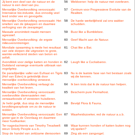
Jij bent een deel van de natuur en de
56
Weldoener: help de natuur met overleven.
natuur is een deel van jou.
Menselijke Overbevolking veroorzaakt:
57
Centrum voor Progressieve Evolutie van de
Intensieve bio-industie, dus onnodig veel
Realiteit.
leed onder vee en gevogelte.
Menselijke Overbevolking veroorzaakt: Het
58
De harde werkelijkheid zal ons wakker
smelten van de ijskappen en daarmee
schudden.
verhoging van de zeespiegel.
Massale anonimiteit maakt mensen
59
Buzz like a Bumblebee.
agressief.
Menselijke Overbevolking: de ergste
60
Geef Macht aan de Natuur.
milieuverontreiniger.
Mondiale opwarming is mede het resultaat
61
Chat like a Bat.
van vele dorpen die uitgroeien to grote,
warmte-verliezend steden van beton en
asfalt.
Avondklok voor zielige katten en honden in
62
Laugh like a Cuckabaroo.
Duitsland vanwege eventuele uitbraak van
vogelgriep.
De paradijselijke vallei van Eufraat en Tigris
63
Nu is de laatste fase van het bestaan zoals
(Hof van Eden) is geleidelijk door
wij die kennen.
menselijke overbevolking verwoest.
Menselijke Overbevolking verlaagt de
64
Ik ben trots dat ik de natuur kan helpen.
kwaliteit van het leven.
Menselijke Overbevolking veroorzaakt:
65
Bescherm pure Permafrost.
overbevolkte dierenasielen met
verwaarloosde of verstoten huisdieren.
Je hebt gelijk, dus stop de menselijke
66
Bevrijd Flora & Fauna.
bevolkingsexplosie om zo de natuur te
redden.
Menselijke Overbevolking veroorzaakt: Een
67
Waarheidszoeker, red de natuur a.u.b.
groter gat in de Ozonlaag en daarmee
meer huidkanker.
Ter nagedachtenis van Timothy Treadwell:
68
Waar kunnen honden of katten buiten nog
steun Grizzly People a.u.b..
vrij spelen?
Stop de handel van zeldzame diersoorten
69
Zing als een zangvogel.