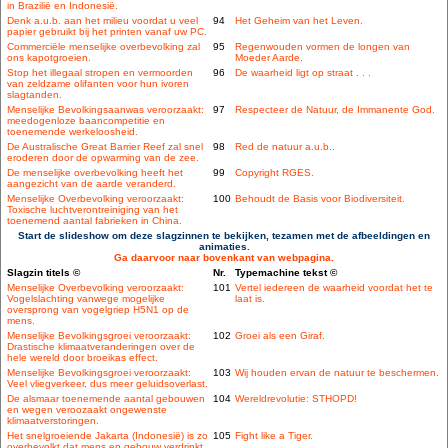
in Brazilië en Indonesië.
Denk a.u.b. aan het milieu voordat u veel
94
Het Geheim van het Leven.
papier gebruikt bij het printen vanaf uw PC.
Commerciële menselijke overbevolking zal
95
Regenwouden vormen de longen van
ons kapotgroeien.
Moeder Aarde.
Stop het illegaal stropen en vermoorden
96
De waarheid ligt op straat . . .
van zeldzame olifanten voor hun ivoren
slagtanden.
Menselijke Bevolkingsaanwas veroorzaakt:
97
Respecteer de Natuur, de Immanente God.
meedogenloze baancompetitie en
toenemende werkeloosheid.
De Australische Great Barrier Reef zal snel
98
Red de natuur a.u.b..
eroderen door de opwarming van de zee.
De menselijke overbevolking heeft het
99
Copyright RGES.
aangezicht van de aarde veranderd.
Menselijke Overbevolking veroorzaakt:
100
Behoudt de Basis voor Biodiversiteit.
Toxische luchtverontreiniging van het
toenemend aantal fabrieken in China.
Start de slideshow om deze slagzinnen te bekijken, tezamen met de afbeeldingen en
animaties.
Ga daarvoor naar bovenkant van webpagina.
Slagzin titels ©
Nr.
Typemachine tekst ©
Menselijke Overbevolking veroorzaakt:
101
Vertel iedereen de waarheid voordat het te
Vogelslachting vanwege mogelijke
laat is.
oversprong van vogelgriep H5N1 op de
mens.
Menselijke Bevolkingsgroei veroorzaakt:
102
Groei als een Giraf.
Drastische klimaatveranderingen over de
hele wereld door broeikas effect.
Menselijke Bevolkingsgroei veroorzaakt:
103
Wij houden ervan de natuur te beschermen.
Veel vliegverkeer, dus meer geluidsoverlast.
De alsmaar toenemende aantal gebouwen
104
Wereldrevolutie: STHOPD!
en wegen veroozaakt ongewenste
klimaatverstoringen.
Het snelgroeiende Jakarta (Indonesië) is zo
105
Fight like a Tiger.
overbevolkt dat mens en gebouw verdrinkt