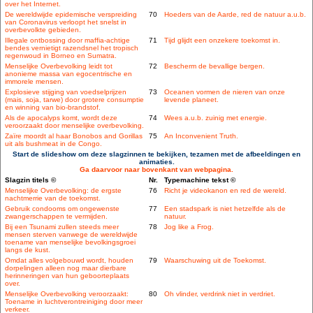
over het Internet.
De wereldwijde epidemische verspreiding
70
Hoeders van de Aarde, red de natuur a.u.b.
van Coronavirus verloopt het snelst in
overbevolkte gebieden.
Illegale ontbossing door maffia-achtige
71
Tijd glijdt een onzekere toekomst in.
bendes vernietigt razendsnel het tropisch
regenwoud in Borneo en Sumatra.
Menselijke Overbevolking leidt tot
72
Bescherm de bevallige bergen.
anonieme massa van egocentrische en
immorele mensen.
Explosieve stijging van voedselprijzen
73
Oceanen vormen de nieren van onze
(mais, soja, tarwe) door grotere consumptie
levende planeet.
en winning van bio-brandstof.
Als de apocalyps komt, wordt deze
74
Wees a.u.b. zuinig met energie.
veroorzaakt door menselijke overbevolking.
Zaïre moordt al haar Bonobos and Gorillas
75
An Inconvenient Truth.
uit als bushmeat in de Congo.
Start de slideshow om deze slagzinnen te bekijken, tezamen met de afbeeldingen en
animaties.
Ga daarvoor naar bovenkant van webpagina.
Slagzin titels ©
Nr.
Typemachine tekst ©
Menselijke Overbevolking: de ergste
76
Richt je videokanon en red de wereld.
nachtmerrie van de toekomst.
Gebruik condooms om ongewenste
77
Een stadspark is niet hetzelfde als de
zwangerschappen te vermijden.
natuur.
Bij een Tsunami zullen steeds meer
78
Jog like a Frog.
mensen sterven vanwege de wereldwijde
toename van menselijke bevolkingsgroei
langs de kust.
Omdat alles volgebouwd wordt, houden
79
Waarschuwing uit de Toekomst.
dorpelingen alleen nog maar dierbare
herinneringen van hun geboorteplaats
over.
Menselijke Overbevolking veroorzaakt:
80
Oh vlinder, verdrink niet in verdriet.
Toename in luchtverontreiniging door meer
verkeer.