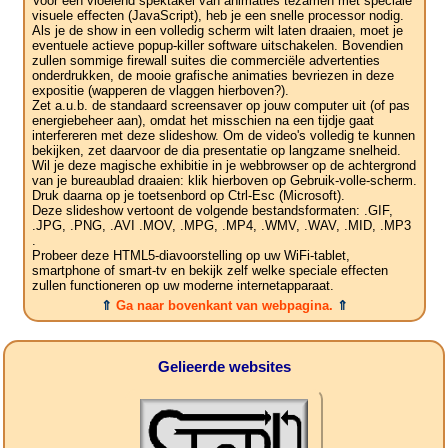
Voor een vloeiend spektakel van animaties tezamen met speciale
visuele effecten (JavaScript), heb je een snelle processor nodig.
Als je de show in een volledig scherm wilt laten draaien, moet je
eventuele actieve popup-killer software uitschakelen. Bovendien
zullen sommige firewall suites die commerciële advertenties
onderdrukken, de mooie grafische animaties bevriezen in deze
expositie (wapperen de vlaggen hierboven?).
Zet a.u.b. de standaard screensaver op jouw computer uit (of pas
energiebeheer aan), omdat het misschien na een tijdje gaat
interfereren met deze slideshow. Om de video's volledig te kunnen
bekijken, zet daarvoor de dia presentatie op langzame snelheid.
Wil je deze magische exhibitie in je webbrowser op de achtergrond
van je bureaublad draaien: klik hierboven op Gebruik-volle-scherm.
Druk daarna op je toetsenbord op Ctrl-Esc (Microsoft).
Deze slideshow vertoont de volgende bestandsformaten: .GIF,
.JPG, .PNG, .AVI .MOV, .MPG, .MP4, .WMV, .WAV, .MID, .MP3
.
Probeer deze HTML5-diavoorstelling op uw WiFi-tablet,
smartphone of smart-tv en bekijk zelf welke speciale effecten
zullen functioneren op uw moderne internetapparaat.
⇑
Ga naar bovenkant van webpagina.
⇑
Gelieerde websites