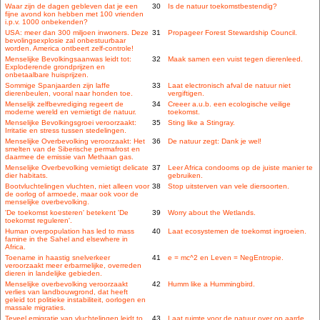
Waar zijn de dagen gebleven dat je een
30
Is de natuur toekomstbestendig?
fijne avond kon hebben met 100 vrienden
i.p.v. 1000 onbekenden?
USA: meer dan 300 miljoen inwoners. Deze
31
Propageer Forest Stewardship Council.
bevolingsexplosie zal onbestuurbaar
worden. America ontbeert zelf-controle!
Menselijke Bevolkingsaanwas leidt tot:
32
Maak samen een vuist tegen dierenleed.
Exploderende grondprijzen en
onbetaalbare huisprijzen.
Sommige Spanjaarden zijn laffe
33
Laat electronisch afval de natuur niet
dierenbeulen, vooral naar honden toe.
vergiftigen.
Menselijk zelfbevrediging regeert de
34
Creeer a.u.b. een ecologische veilige
moderne wereld en vernietigt de natuur.
toekomst.
Menselijke Bevolkingsgroei veroorzaakt:
35
Sting like a Stingray.
Irritatie en stress tussen stedelingen.
Menselijke Overbevolking veroorzaakt: Het
36
De natuur zegt: Dank je wel!
smelten van de Siberische permafrost en
daarmee de emissie van Methaan gas.
Menselijke Overbevolking vernietigt delicate
37
Leer Africa condooms op de juiste manier te
dier habitats.
gebruiken.
Bootvluchtelingen vluchten, niet alleen voor
38
Stop uitsterven van vele diersoorten.
de oorlog of armoede, maar ook voor de
menselijke overbevolking.
'De toekomst koesteren' betekent 'De
39
Worry about the Wetlands.
toekomst reguleren'.
Human overpopulation has led to mass
40
Laat ecosystemen de toekomst ingroeien.
famine in the Sahel and elsewhere in
Africa.
Toename in haastig snelverkeer
41
e = mc^2 en Leven = NegEntropie.
veroorzaakt meer erbarmelijke, overreden
dieren in landelijke gebieden.
Menselijke overbevolking veroorzaakt
42
Humm like a Hummingbird.
verlies van landbouwgrond, dat heeft
geleid tot politieke instabiliteit, oorlogen en
massale migraties.
Teveel emigratie van vluchtelingen leidt to
43
Laat ruimte voor de natuur over op aarde.