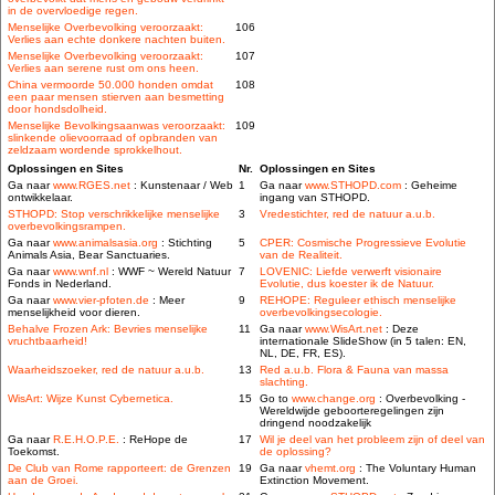
in de overvloedige regen.
Menselijke Overbevolking veroorzaakt:
106
Verlies aan echte donkere nachten buiten.
Menselijke Overbevolking veroorzaakt:
107
Verlies aan serene rust om ons heen.
China vermoorde 50.000 honden omdat
108
een paar mensen stierven aan besmetting
door hondsdolheid.
Menselijke Bevolkingsaanwas veroorzaakt:
109
slinkende olievoorraad of opbranden van
zeldzaam wordende sprokkelhout.
Oplossingen en Sites
Nr.
Oplossingen en Sites
Ga naar
www.RGES.net
: Kunstenaar / Web
1
Ga naar
www.STHOPD.com
: Geheime
ontwikkelaar.
ingang van STHOPD.
STHOPD: Stop verschrikkelijke menselijke
3
Vredestichter, red de natuur a.u.b.
overbevolkingsrampen.
Ga naar
www.animalsasia.org
: Stichting
5
CPER: Cosmische Progressieve Evolutie
Animals Asia, Bear Sanctuaries.
van de Realiteit.
Ga naar
www.wnf.nl
: WWF ~ Wereld Natuur
7
LOVENIC: Liefde verwerft visionaire
Fonds in Nederland.
Evolutie, dus koester ik de Natuur.
Ga naar
www.vier-pfoten.de
: Meer
9
REHOPE: Reguleer ethisch menselijke
menselijkheid voor dieren.
overbevolkingsecologie.
Behalve Frozen Ark: Bevries menselijke
11
Ga naar
www.WisArt.net
: Deze
vruchtbaarheid!
internationale SlideShow (in 5 talen: EN,
NL, DE, FR, ES).
Waarheidszoeker, red de natuur a.u.b.
13
Red a.u.b. Flora & Fauna van massa
slachting.
WisArt: Wijze Kunst Cybernetica.
15
Go to
www.change.org
: Overbevolking -
Wereldwijde geboorteregelingen zijn
dringend noodzakelijk
Ga naar
R.E.H.O.P.E.
: ReHope de
17
Wil je deel van het probleem zijn of deel van
Toekomst.
de oplossing?
De Club van Rome rapporteert: de Grenzen
19
Ga naar
vhemt.org
: The Voluntary Human
aan de Groei.
Extinction Movement.