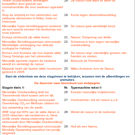
Teveel Scuba-duikers vernietigen
18
De natuur huilt want ze sterft uit.
koraalriffen door gebruik van
zonnebrandolie die voor zeeleven agressief
is.
Stop de stroperij en het uitmoorden van
19
Kunst tegen dierenmishandeling.
zeldzame diersoorten in Afrika, India en
Indonesie.
Menselijke hyper bevolkingsgroei verwoest
20
De natuur gaat wereldwijd dood.
als een razend monster het landschap van
onze planeet.
Europa vermoordt zijn wilde beren.
21
Natuur: Oorsprong van liefde.
Menselijke Bevolkingsaanwas veroorzaakt:
22
Schreeuw in koor tegen menselijke
Wereldwijde vernietiging van delicate
overbevolking.
ecologische habitats.
Borneo and Sumatra zijn hun laatste wilde
23
De natuur zegt: vriendelijke groeten met
Orang Oetangs aan het uitmoorden.
handen en voeten.
Menselijk egoïsme regeert de moderne
24
Behoudt de Permafrost.
wereld en vernietigt de natuur.
Malaysië heeft zijn laatste wilde neushoorn
25
Milieu Activisme voor de Natuur.
gedood in 2005.
Start de slideshow om deze slagzinnen te bekijken, tezamen met de afbeeldingen en
animaties.
Ga daarvoor naar bovenkant van webpagina.
Slagzin titels ©
Nr.
Typemachine tekst ©
Menselijke Overbevolking leidt tot:
26
Koester natuurlijke hulpbronnen.
Toenemende kloof tussen arm en rijk.
Menselijke Overbevolking veroorzaakt:
27
Vredestichter, red de natuur a.u.b.
Overvloedig CO
en Methaan uitstoot en
2
dus opwarming van de aarde.
WNF zegt dat 60% van de wilde dieren in
28
Wortel de natuur in de toekomst.
2020 misschien wel verdwenen is. Deze
snelle zesde massa-uitsterving wordt
veroorzaakt door Menselijke Overbevolking!
Menselijke Bevolkingsaanwas veroorzaakt:
29
Huil als een Hyena.
Mondiale Opwarming waardoor het poolijs
wegsmelt.