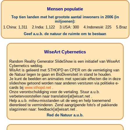
Mensen populatie
Top tien landen met het grootste aantal inwoners in 2006 (in
miljoenen):
na: 1,311 2.India: 1,122 3.USA: 300 4.Indonesië: 225 5.Brazilië: 187 
Geef a.u.b. de natuur de ruimte om te bestaan
WiseArt Cybernetics
Random Reality Generator SlideShow is een initiatief van WiseArt
Cybernetics weblog.
WisArt is gelieerd met STHOPD en CPER om de vernietiging van
de Natuur tegen te gaan en BioDiversiteit in stand te houden.
Je kunt de beelden en animaties met speciale effecten die in deze
slideshow getoond worden naar anderen versturen via politieke e-
cards bij
www.sthopd.net
.
Onze verontschuldiging voor de vertaling. Stuur a.u.b.
verbetervoorstellen naar translation[at]wisart.net .
Help a.u.b. milieu-misstanden uit de weg en help toenemend
dierenleed te verminderen. Zend aangrijpende foto's of pakkende
slagzinnen naar: feedback[at]wisart.net .
Red de Natuur a.u.b.