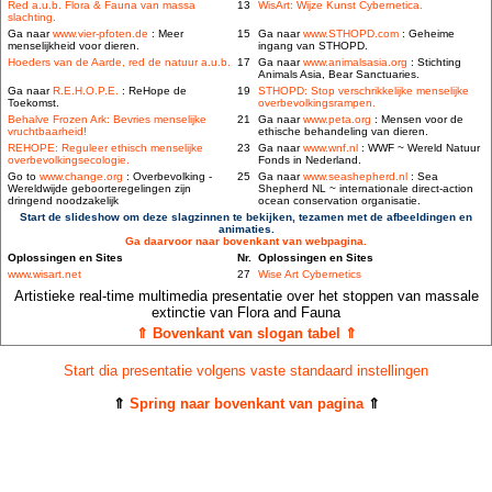
Red a.u.b. Flora & Fauna van massa
13
WisArt: Wijze Kunst Cybernetica.
slachting.
Ga naar
www.vier-pfoten.de
: Meer
15
Ga naar
www.STHOPD.com
: Geheime
menselijkheid voor dieren.
ingang van STHOPD.
Hoeders van de Aarde, red de natuur a.u.b.
17
Ga naar
www.animalsasia.org
: Stichting
Animals Asia, Bear Sanctuaries.
Ga naar
R.E.H.O.P.E.
: ReHope de
19
STHOPD: Stop verschrikkelijke menselijke
Toekomst.
overbevolkingsrampen.
Behalve Frozen Ark: Bevries menselijke
21
Ga naar
www.peta.org
: Mensen voor de
vruchtbaarheid!
ethische behandeling van dieren.
REHOPE: Reguleer ethisch menselijke
23
Ga naar
www.wnf.nl
: WWF ~ Wereld Natuur
overbevolkingsecologie.
Fonds in Nederland.
Go to
www.change.org
: Overbevolking -
25
Ga naar
www.seashepherd.nl
: Sea
Wereldwijde geboorteregelingen zijn
Shepherd NL ~ internationale direct-action
dringend noodzakelijk
ocean conservation organisatie.
Start de slideshow om deze slagzinnen te bekijken, tezamen met de afbeeldingen en
animaties.
Ga daarvoor naar bovenkant van webpagina.
Oplossingen en Sites
Nr.
Oplossingen en Sites
www.wisart.net
27
Wise Art Cybernetics
Artistieke real-time multimedia presentatie over het stoppen van massale
extinctie van Flora and Fauna
⇑ Bovenkant van slogan tabel ⇑
Start dia presentatie volgens vaste standaard instellingen
⇑
Spring naar bovenkant van pagina
⇑