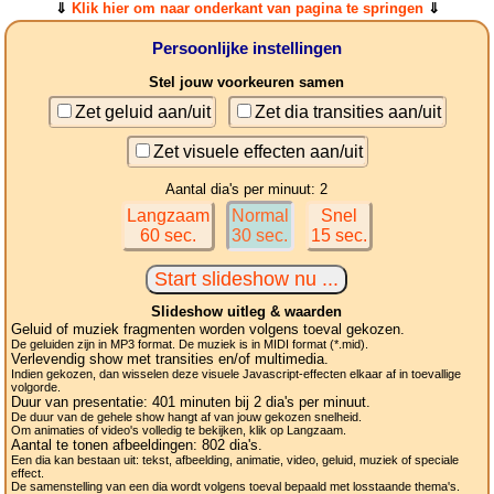
⇓
Klik hier om naar onderkant van pagina te springen
⇓
Persoonlijke instellingen
Stel jouw voorkeuren samen
Zet geluid aan/uit
Zet dia transities aan/uit
Zet visuele effecten aan/uit
Aantal dia's per minuut: 2
Langzaam
Normal
Snel
60 sec.
30 sec.
15 sec.
Slideshow uitleg & waarden
Geluid of muziek fragmenten worden volgens toeval gekozen.
De geluiden zijn in MP3 format. De muziek is in MIDI format (*.mid).
Verlevendig show met transities en/of multimedia.
Indien gekozen, dan wisselen deze visuele Javascript-effecten elkaar af in toevallige
volgorde.
Duur van presentatie:
401
minuten bij 2
dia's
per minuut.
De duur van de gehele show hangt af van jouw gekozen snelheid.
Om animaties of video's volledig te bekijken, klik op Langzaam.
Aantal te tonen afbeeldingen:
802
dia's.
Een dia kan bestaan uit: tekst, afbeelding, animatie, video, geluid, muziek of speciale
effect.
De samenstelling van een dia wordt volgens toeval bepaald met losstaande thema's.