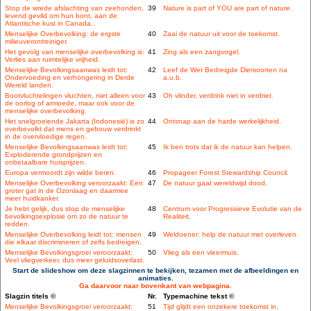
Stop de wrede afslachting van zeehonden,
39
Nature is part of YOU are part of nature.
levend gevild om hun bont, aan de
Atlantische kust in Canada..
Menselijke Overbevolking: de ergste
40
Zaai de natuur uit voor de toekomst.
milieuverontreiniger.
Het gevolg van menselijke overbevolking is:
41
Zing als een zangvogel.
Verlies aan ruimtelijke vrijheid.
Menselijke Bevolkingsaanwas leidt tot:
42
Leef de Wet Bedreigde Diersoorten na
Ondervoeding en verhongering in Derde
a.u.b.
Wereld landen.
Bootvluchtelingen vluchten, niet alleen voor
43
Oh vlinder, verdrink niet in verdriet.
de oorlog of armoede, maar ook voor de
menselijke overbevolking.
Het snelgroeiende Jakarta (Indonesië) is zo
44
Ontsnap aan de harde werkelijkheid.
overbevolkt dat mens en gebouw verdrinkt
in de overvloedige regen.
Menselijke Bevolkingsaanwas leidt tot:
45
Ik ben trots dat ik de natuur kan helpen.
Exploderende grondprijzen en
onbetaalbare huisprijzen.
Europa vermoordt zijn wilde beren.
46
Propageer Forest Stewardship Council.
Menselijke Overbevolking veroorzaakt: Een
47
De natuur gaat wereldwijd dood.
groter gat in de Ozonlaag en daarmee
meer huidkanker.
Je hebt gelijk, dus stop de menselijke
48
Centrum voor Progressieve Evolutie van de
bevolkingsexplosie om zo de natuur te
Realiteit.
redden.
Menselijke Overbevolking leidt tot: mensen
49
Weldoener: help de natuur met overleven.
die elkaar discrimineren of zelfs bedreigen.
Menselijke Bevolkingsgroei veroorzaakt:
50
Vlieg als een vleermuis.
Veel vliegverkeer, dus meer geluidsoverlast.
Start de slideshow om deze slagzinnen te bekijken, tezamen met de afbeeldingen en
animaties.
Ga daarvoor naar bovenkant van webpagina.
Slagzin titels ©
Nr.
Typemachine tekst ©
Menselijke Bevolkingsgroei veroorzaakt:
51
Tijd glijdt een onzekere toekomst in.