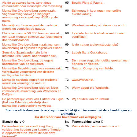
Als de apocalyps komt, wordt deze
65
Bevrijd Flora & Fauna.
veroorzaakt door menselijke overbevolking.
Menselijke Overbevolking veroorzaakt:
66
Schreeuw in koor tegen menselijke
Vogelslachting vanwege mogelijke
overbevolking.
oversprong van vogelgriep H5N1 op de
mens.
Menselijk egoïsme regeert de moderne
67
Waarheidszoeker, red de natuur a.u.b.
wereld en vernietigt de natuur.
China vermoorde 50.000 honden omdat
68
Laat electronisch afval de natuur niet
een paar mensen stierven aan besmetting
vergiftigen.
door hondsdolheid.
Menselijke Overbevolking maakt mensen
69
Is de natuur toekomstbestendig?
onverschillig of agressief tegenover elkaar.
Sommige Spanjaarden zijn laffe
70
Laugh like a Cuckabaroo.
dierenbeulen, vooral naar honden toe.
Menselijke Overbevolking: de ergste
71
De natuur zegt: vriendelijke groeten met
nachtmerrie van de toekomst.
handen en voeten.
Menselijke Bevolkingsaanwas veroorzaakt:
72
Natuur: Oorsprong van liefde.
Wereldwijde vernietiging van delicate
ecologische habitats.
Menselijk narcisme regeert de moderne
73
www.WisArt.net.
wereld en vernietigt de natuur.
Menselijke Overbevolking leidt tot: Meer
74
Worry about the Wetlands.
commerciële afslachting van Walvissen en
Dolfijnen.
De paradijselijke vallei van Eufraat en Tigris
75
Wij houden van de Natuur.
(Hof van Eden) is geleidelijk door
menselijke overbevolking verwoest.
Start de slideshow om deze slagzinnen te bekijken, tezamen met de afbeeldingen en
animaties.
Ga daarvoor naar bovenkant van webpagina.
Slagzin titels ©
Nr.
Typemachine tekst ©
De overheid van overvol Hong Kong
76
Vredestichter, red de natuur a.u.b.
verbiedt het houden van katten of honden
in appartementen. Wordt dit ook onze
toekomst?