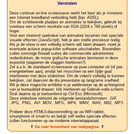
Vereisten
Deze continue on-line screensaver werkt het best als je minstens
een Internet breedband verbinding hebt (bijv. ADSL).
Om de schitterende plaatjes en animaties te bekijken, gebruik bij
voorkeur een scherm resolutie van XGA (1024 x 768 pixels) of
hoger.
Voor een vloeiend spektakel van animaties tezamen met speciale
visuele effecten (JavaScript), heb je een snelle processor nodig.
Als je de show in een volledig scherm wilt laten draaien, moet je
eventuele actieve popup-killer software uitschakelen. Bovendien
zullen sommige firewall suites die commerciële advertenties
onderdrukken, de mooie grafische animaties bevriezen in deze
expositie (wapperen de vlaggen hierboven?).
Zet a.u.b. de standaard screensaver op jouw computer uit (of pas
energiebeheer aan), omdat het misschien na een tijdje gaat
interfereren met deze slideshow. Om de video's volledig te kunnen
bekijken, zet daarvoor de dia presentatie op langzame snelheid.
Wil je deze magische exhibitie in je webbrowser op de achtergrond
van je bureaublad draaien: klik hierboven op Gebruik-volle-scherm.
Druk daarna op je toetsenbord op Ctrl-Esc (Microsoft).
Deze slideshow vertoont de volgende bestandsformaten: .GIF,
.JPG, .PNG, .AVI .MOV, .MPG, .MP4, .WMV, .WAV, .MID, .MP3
.
Probeer deze HTML5-diavoorstelling op uw WiFi-tablet,
smartphone of smart-tv en bekijk zelf welke speciale effecten
zullen functioneren op uw moderne internetapparaat.
⇑
Ga naar bovenkant van webpagina.
⇑