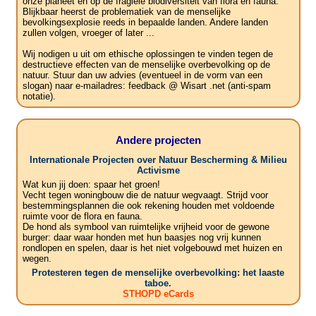
onze planeet en op de fragiele biodiversiteit van flora en fauna.
Blijkbaar heerst de problematiek van de menselijke
bevolkingsexplosie reeds in bepaalde landen. Andere landen
zullen volgen, vroeger of later ...
Wij nodigen u uit om ethische oplossingen te vinden tegen de
destructieve effecten van de menselijke overbevolking op de
natuur. Stuur dan uw advies (eventueel in de vorm van een
slogan) naar e-mailadres: feedback @ Wisart .net (anti-spam
notatie).
Andere projecten
Internationale Projecten over Natuur Bescherming & Milieu
Activisme
Wat kun jij doen: spaar het groen!
Vecht tegen woningbouw die de natuur wegvaagt. Strijd voor
bestemmingsplannen die ook rekening houden met voldoende
ruimte voor de flora en fauna.
De hond als symbool van ruimtelijke vrijheid voor de gewone
burger: daar waar honden met hun baasjes nog vrij kunnen
rondlopen en spelen, daar is het niet volgebouwd met huizen en
wegen.
Protesteren tegen de menselijke overbevolking: het laaste
taboe.
STHOPD eCards