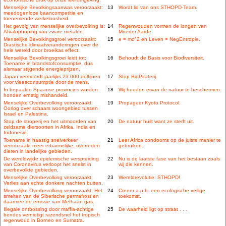
Menselijke Bevolkingsaanwas veroorzaakt:
13
Wordt lid van ons STHOPD-Team.
meedogenloze baancompetitie en
toenemende werkeloosheid.
Het gevolg van menselijke overbevolking is:
14
Regenwouden vormen de longen van
Afvalophoping van zware metalen.
Moeder Aarde.
Menselijke Bevolkingsgroei veroorzaakt:
15
e = mc^2 en Leven = NegEntropie.
Drastische klimaatveranderingen over de
hele wereld door broeikas effect.
Menselijke Bevolkingsgroei leidt tot:
16
Behoudt de Basis voor Biodiversiteit.
Toename in brandstofconsumptie, dus
alsmaar stijgende energieprijzen.
Japan vermoordt jaarlijks 23.000 dolfijnen
17
Stop BioPiraterij.
voor vleesconsumptie door de mens.
In bepaalde Spaanse provincies worden
18
Wij houden ervan de natuur te beschermen.
honden ernstig mishandeld.
Menselijke Overbevolking veroorzaakt:
19
Propageer Kyoto Protocol.
Oorlog over schaars woongebied tussen
Israel en Palestina.
Stop de stroperij en het uitmoorden van
20
De natuur huilt want ze sterft uit.
zeldzame diersoorten in Afrika, India en
Indonesie.
Toename in haastig snelverkeer
21
Leer Africa condooms op de juiste manier te
veroorzaakt meer erbarmelijke, overreden
gebruiken.
dieren in landelijke gebieden.
De wereldwijde epidemische verspreiding
22
Nu is de laatste fase van het bestaan zoals
van Coronavirus verloopt het snelst in
wij die kennen.
overbevolkte gebieden.
Menselijke Overbevolking veroorzaakt:
23
Wereldrevolutie: STHOPD!
Verlies aan echte donkere nachten buiten.
Menselijke Overbevolking veroorzaakt: Het
24
Creeer a.u.b. een ecologische veilige
smelten van de Siberische permafrost en
toekomst.
daarmee de emissie van Methaan gas.
Illegale ontbossing door maffia-achtige
25
De waarheid ligt op straat . . .
bendes vernietigt razendsnel het tropisch
regenwoud in Borneo en Sumatra.