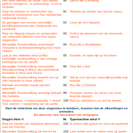
Hoe meer mensen op aarde, hoe minder
90
Dance like a Butterfly.
geld en energie er - in verhouding - is om te
verdelen.
Stop het stropen en vermoorden van
91
Verbeter de wereld, dus red de natuur.
zeldzame neushoorns voor hun vermeende
medicinale hoorns.
De gevolgen van enorme menselijke
92
Loop als een luipaard.
bevolkingstoename zijn: Intolerantie een
xenofobie.
Stop het illegaal stropen en vermoorden
93
Onthul de waarheid over de stervende
van zeldzame olifanten voor hun ivoren
natuur.
slagtanden.
Menselijke Overbevolking veroorzaakt:
94
Buzz like a Bumblebee.
Toename in luchtverontreiniging door meer
verkeer.
Laat je niet misleiden door politici:
95
Evolutie: de ware kijk op het leven.
menselijke overbevolking is een ernstige
bedreiging voor de wereld.
Menselijke Overbevolking veroorzaakt:
96
Chat like a Bat.
Woestijnvorming in Africa, dus afnemende
diversiteit in Flora and Fauna.
Menselijke Overbevolking beperkt ons op
97
Stel je voor dat een natuurlijk paradijs nog
vele manieren in onze vrijheid.
bestaat.
Massale anonimiteit maakt mensen
98
Run like a Cheetah.
agressief.
Menselijke Overbevolking vernietigt delicate
99
Oceanen vormen de nieren van onze
dier habitats.
levende planeet.
Teveel mensen -> teveel industrie -> teveel
100
Richt je videokanon en red de wereld.
CO2 uitstoot -> opwarming van de aarde.
Start de slideshow om deze slagzinnen te bekijken, tezamen met de afbeeldingen en
animaties.
Ga daarvoor naar bovenkant van webpagina.
Slagzin titels ©
Nr.
Typemachine tekst ©
Stop de handel van zeldzame diersoorten
101
Ik verloor mijn geloof en vond de waarheid.
over het Internet.
Menselijke Overbevolking zal ons tot de
102
Laat ruimte voor de natuur over op aarde.