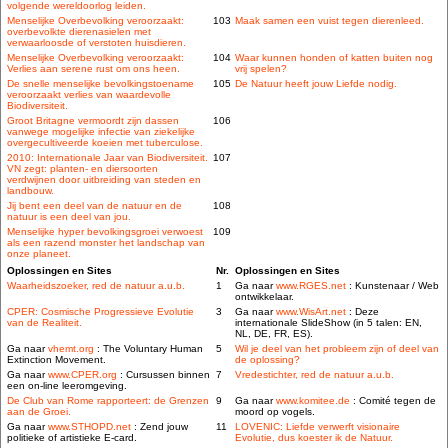
volgende wereldoorlog leiden.
Menselijke Overbevolking veroorzaakt:
103
Maak samen een vuist tegen dierenleed.
overbevolkte dierenasielen met
verwaarloosde of verstoten huisdieren.
Menselijke Overbevolking veroorzaakt:
104
Waar kunnen honden of katten buiten nog
Verlies aan serene rust om ons heen.
vrij spelen?
De snelle menselijke bevolkingstoename
105
De Natuur heeft jouw Liefde nodig.
veroorzaakt verlies van waardevolle
Biodiversiteit.
Groot Britagne vermoordt zijn dassen
106
vanwege mogelijke infectie van ziekelijke
overgecultiveerde koeien met tuberculose.
2010: Internationale Jaar van Biodiversiteit.
107
VN zegt: planten- en diersoorten
verdwijnen door uitbreiding van steden en
landbouw.
Jij bent een deel van de natuur en de
108
natuur is een deel van jou.
Menselijke hyper bevolkingsgroei verwoest
109
als een razend monster het landschap van
onze planeet.
Oplossingen en Sites
Nr.
Oplossingen en Sites
Waarheidszoeker, red de natuur a.u.b.
1
Ga naar
www.RGES.net
: Kunstenaar / Web
ontwikkelaar.
CPER: Cosmische Progressieve Evolutie
3
Ga naar
www.WisArt.net
: Deze
van de Realiteit.
internationale SlideShow (in 5 talen: EN,
NL, DE, FR, ES).
Ga naar
vhemt.org
: The Voluntary Human
5
Wil je deel van het probleem zijn of deel van
Extinction Movement.
de oplossing?
Ga naar
www.CPER.org
: Cursussen binnen
7
Vredestichter, red de natuur a.u.b.
een on-line leeromgeving.
De Club van Rome rapporteert: de Grenzen
9
Ga naar
www.komitee.de
: Comité tegen de
aan de Groei.
moord op vogels.
Ga naar
www.STHOPD.net
: Zend jouw
11
LOVENIC: Liefde verwerft visionaire
politieke of artistieke E-card.
Evolutie, dus koester ik de Natuur.