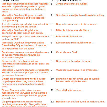
Slagzin titels ©
Nr.
Typemachine tekst ©
Mondiale opwarming is mede het resultaat
1
Jongleer niet met de Jungel.
van vele dorpen die uitgroeien to grote,
warmte-verliezend steden van beton en
asfalt.
Menselijke Overbevolking veroorzaakt:
2
Stimuleer menselijke bevolkingsinbeperking.
Religieus extremisme and terroristische
oorlogsvoering.
Teveel emigratie van vluchtelingen leidt to
3
Stop uitsterven van vele diersoorten.
overbevolking in andere landen.
Menselijke Overbevolking leidt tot:
4
Milieu Activisme voor de Natuur.
Toenemende kloof tussen arm en rijk.
Malaysië heeft zijn laatste wilde neushoorn
5
Behoudt de Permafrost.
gedood in 2005.
Menselijke Overbevolking veroorzaakt:
6
Koester natuurlijke hulpbronnen.
Overvloedig CO
en Methaan uitstoot en
2
dus opwarming van de aarde.
De alsmaar toenemende aantal gebouwen
7
Groei als een Giraf.
en wegen veroozaakt ongewenste
klimaatverstoringen.
De menselijke bevolkingsexplosie
8
Bescherm de bevallige bergen.
veroorzaakt een holocaust onder plant- en
diersoorten.
Menselijke Bevolkingsaanwas veroorzaakt:
9
Waar kan puur natuur nog overleven?
Files en verkeersoptoppingen en daarmee
ge-stressed forenzen.
Omdat alles volgebouwd wordt, houden
10
Binnenkort zal het einde van de wereld
dorpelingen alleen nog maar dierbare
komen zoals wij die kennen.
herinneringen van hun geboorteplaats
over.
Bij een Tsunami zullen steeds meer
11
Voor altijd vrije wouden.
mensen sterven vanwege de wereldwijde
toename van menselijke bevolkingsgroei
langs de kust.
De gevolgen van enorme menselijke
12
Hoeders van de Aarde, red de natuur a.u.b.
bevolkingstoename zijn: Geografische en
economische druk op onze leefomgeving.