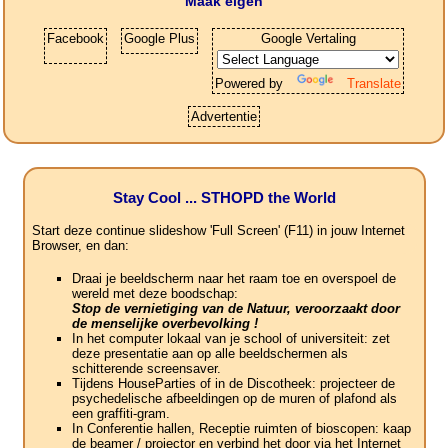
Maak eigen
Facebook
Google Plus
Google Vertaling
Powered by
Translate
Advertentie
Stay Cool ... STHOPD the World
Start deze continue slideshow 'Full Screen' (F11) in jouw Internet
Browser, en dan:
Draai je beeldscherm naar het raam toe en overspoel de
wereld met deze boodschap:
Stop de vernietiging van de Natuur, veroorzaakt door
de menselijke overbevolking !
In het computer lokaal van je school of universiteit: zet
deze presentatie aan op alle beeldschermen als
schitterende screensaver.
Tijdens HouseParties of in de Discotheek: projecteer de
psychedelische afbeeldingen op de muren of plafond als
een graffiti-gram.
In Conferentie hallen, Receptie ruimten of bioscopen: kaap
de beamer / projector en verbind het door via het Internet