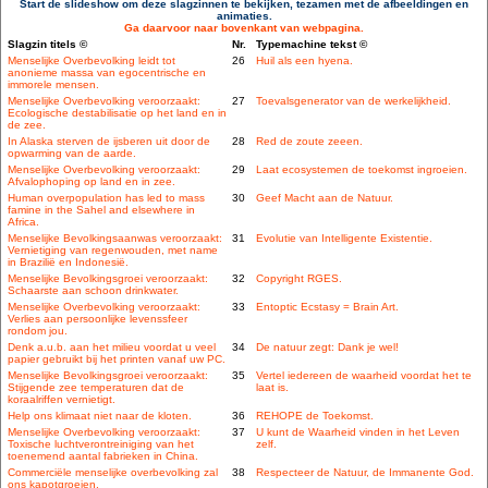
Start de slideshow om deze slagzinnen te bekijken, tezamen met de afbeeldingen en
animaties.
Ga daarvoor naar bovenkant van webpagina.
Slagzin titels ©
Nr.
Typemachine tekst ©
Menselijke Overbevolking leidt tot
26
Huil als een hyena.
anonieme massa van egocentrische en
immorele mensen.
Menselijke Overbevolking veroorzaakt:
27
Toevalsgenerator van de werkelijkheid.
Ecologische destabilisatie op het land en in
de zee.
In Alaska sterven de ijsberen uit door de
28
Red de zoute zeeen.
opwarming van de aarde.
Menselijke Overbevolking veroorzaakt:
29
Laat ecosystemen de toekomst ingroeien.
Afvalophoping op land en in zee.
Human overpopulation has led to mass
30
Geef Macht aan de Natuur.
famine in the Sahel and elsewhere in
Africa.
Menselijke Bevolkingsaanwas veroorzaakt:
31
Evolutie van Intelligente Existentie.
Vernietiging van regenwouden, met name
in Brazilië en Indonesië.
Menselijke Bevolkingsgroei veroorzaakt:
32
Copyright RGES.
Schaarste aan schoon drinkwater.
Menselijke Overbevolking veroorzaakt:
33
Entoptic Ecstasy = Brain Art.
Verlies aan persoonlijke levenssfeer
rondom jou.
Denk a.u.b. aan het milieu voordat u veel
34
De natuur zegt: Dank je wel!
papier gebruikt bij het printen vanaf uw PC.
Menselijke Bevolkingsgroei veroorzaakt:
35
Vertel iedereen de waarheid voordat het te
Stijgende zee temperaturen dat de
laat is.
koraalriffen vernietigt.
Help ons klimaat niet naar de kloten.
36
REHOPE de Toekomst.
Menselijke Overbevolking veroorzaakt:
37
U kunt de Waarheid vinden in het Leven
Toxische luchtverontreiniging van het
zelf.
toenemend aantal fabrieken in China.
Commerciële menselijke overbevolking zal
38
Respecteer de Natuur, de Immanente God.
ons kapotgroeien.