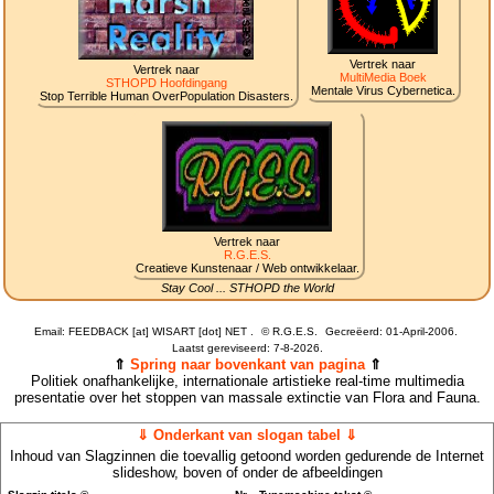
Vertrek naar
Vertrek naar
MultiMedia Boek
STHOPD Hoofdingang
Mentale Virus Cybernetica.
Stop Terrible Human OverPopulation Disasters.
Vertrek naar
R.G.E.S.
Creatieve Kunstenaar / Web ontwikkelaar.
Stay Cool ... STHOPD the World
Email: FEEDBACK [at] WISART [dot] NET .
©
R.G.E.S.
Gecreëerd: 01-April-2006.
Laatst gereviseerd:
7-8-2026.
⇑
Spring naar bovenkant van pagina
⇑
Politiek onafhankelijke, internationale artistieke real-time multimedia
presentatie over het stoppen van massale extinctie van Flora and Fauna.
⇓ Onderkant van slogan tabel ⇓
Inhoud van Slagzinnen die toevallig getoond worden gedurende de Internet
slideshow, boven of onder de afbeeldingen