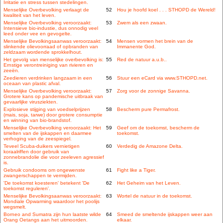
Irritatie en stress tussen stedelingen.
Menselijke Overbevolking verlaagt de
52
Hou je hoofd koel . . . STHOPD de Wereld!
kwaliteit van het leven.
Menselijke Overbevolking veroorzaakt:
53
Zwem als een zwaan.
Intensieve bio-industie, dus onnodig veel
leed onder vee en gevogelte.
Menselijke Bevolkingsaanwas veroorzaakt:
54
Mensen vormen het brein van de
slinkende olievoorraad of opbranden van
Immanente God.
zeldzaam wordende sprokkelhout.
Het gevolg van menselijke overbevolking is:
55
Red de natuur a.u.b..
Ernstige verontreiniging van rivieren en
zeeën.
Zeedieren verdrinken langzaam in een
56
Stuur een eCard via www.STHOPD.net.
oceaan van plastic afval.
Menselijke Overbevolking veroorzaakt:
57
Zorg voor de zonnige Savanna.
Grotere kans op pandemische uitbraak van
gevaarlijke virusziekten.
Explosieve stijging van voedselprijzen
58
Bescherm pure Permafrost.
(mais, soja, tarwe) door grotere consumptie
en winning van bio-brandstof.
Menselijke Overbevolking veroorzaakt: Het
59
Geef om de toekomst, bescherm de
smelten van de ijskappen en daarmee
toekomst.
verhoging van de zeespiegel.
Teveel Scuba-duikers vernietigen
60
Verdedig de Amazone Delta.
koraalriffen door gebruik van
zonnebrandolie die voor zeeleven agressief
is.
Gebruik condooms om ongewenste
61
Fight like a Tiger.
zwangerschappen te vermijden.
'De toekomst koesteren' betekent 'De
62
Het Geheim van het Leven.
toekomst reguleren'.
Menselijke Bevolkingsaanwas veroorzaakt:
63
Wortel de natuur in de toekomst.
Mondiale Opwarming waardoor het poolijs
wegsmelt.
Borneo and Sumatra zijn hun laatste wilde
64
Smeed de smeltende ijskappen weer aan
Orang Oetangs aan het uitmoorden.
elkaar.