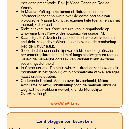
met deze presentatie. Pak je Video Canon en Red de
Wereld !
In Musea, Zoölogische tuinen of Natuur exposities:
informeer je toeschouwers over de echte oorzaak van
biologische Massa Extinctie: exponentiële toename van het
menselijk diersoort.
Richt stiekem het Kabel nieuws van je organisatie op
www.wisart.net/Play-Slideshow.aspx?language=NL .
Kaap digitale Advertentie panelen in drukke winkelcentra
and richt ze op deze Wisart slideshow met de boodschap:
Red de Natuur a.u.b..
Steel de data connectie lijn van elektronische grafische
presentatie pilaren in steden of langs snelwegen en toon de
wereld de werkelijke oorzaak van verkeersfiles: extreme
bevolkingsdichtheid.
In Computer and Televisie winkels: draai deze show op alle
monitoren in het gebouw, of in commerciële winkel etalages
naast drukke straten.
Gedurende Protest Marsen over, bijvoorbeeld, Milieu
Activisme of Anti-Globalisering: toon de mensen langs de
weg wat het probleem werkelijk is: de Menselijke
OverBevolking!
www.WisArt.net
Land vlaggen van bezoekers