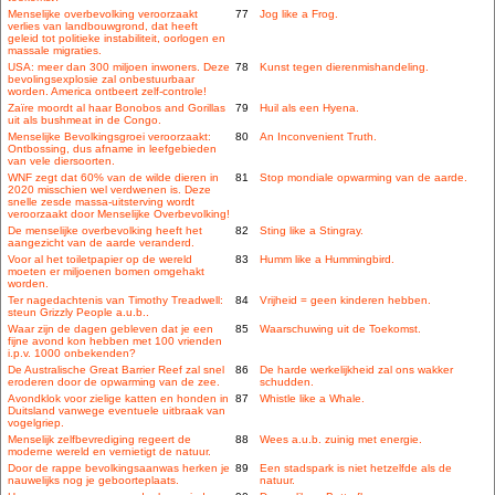
Menselijke overbevolking veroorzaakt
77
Jog like a Frog.
verlies van landbouwgrond, dat heeft
geleid tot politieke instabiliteit, oorlogen en
massale migraties.
USA: meer dan 300 miljoen inwoners. Deze
78
Kunst tegen dierenmishandeling.
bevolingsexplosie zal onbestuurbaar
worden. America ontbeert zelf-controle!
Zaïre moordt al haar Bonobos and Gorillas
79
Huil als een Hyena.
uit als bushmeat in de Congo.
Menselijke Bevolkingsgroei veroorzaakt:
80
An Inconvenient Truth.
Ontbossing, dus afname in leefgebieden
van vele diersoorten.
WNF zegt dat 60% van de wilde dieren in
81
Stop mondiale opwarming van de aarde.
2020 misschien wel verdwenen is. Deze
snelle zesde massa-uitsterving wordt
veroorzaakt door Menselijke Overbevolking!
De menselijke overbevolking heeft het
82
Sting like a Stingray.
aangezicht van de aarde veranderd.
Voor al het toiletpapier op de wereld
83
Humm like a Hummingbird.
moeten er miljoenen bomen omgehakt
worden.
Ter nagedachtenis van Timothy Treadwell:
84
Vrijheid = geen kinderen hebben.
steun Grizzly People a.u.b..
Waar zijn de dagen gebleven dat je een
85
Waarschuwing uit de Toekomst.
fijne avond kon hebben met 100 vrienden
i.p.v. 1000 onbekenden?
De Australische Great Barrier Reef zal snel
86
De harde werkelijkheid zal ons wakker
eroderen door de opwarming van de zee.
schudden.
Avondklok voor zielige katten en honden in
87
Whistle like a Whale.
Duitsland vanwege eventuele uitbraak van
vogelgriep.
Menselijk zelfbevrediging regeert de
88
Wees a.u.b. zuinig met energie.
moderne wereld en vernietigt de natuur.
Door de rappe bevolkingsaanwas herken je
89
Een stadspark is niet hetzelfde als de
nauwelijks nog je geboorteplaats.
natuur.