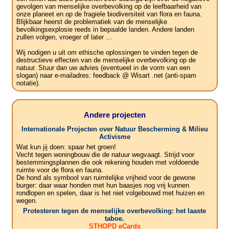
gevolgen van menselijke overbevolking op de leefbaarheid van
onze planeet en op de fragiele biodiversiteit van flora en fauna.
Blijkbaar heerst de problematiek van de menselijke
bevolkingsexplosie reeds in bepaalde landen. Andere landen
zullen volgen, vroeger of later ...
Wij nodigen u uit om ethische oplossingen te vinden tegen de
destructieve effecten van de menselijke overbevolking op de
natuur. Stuur dan uw advies (eventueel in de vorm van een
slogan) naar e-mailadres: feedback @ Wisart .net (anti-spam
notatie).
Andere projecten
Internationale Projecten over Natuur Bescherming & Milieu
Activisme
Wat kun jij doen: spaar het groen!
Vecht tegen woningbouw die de natuur wegvaagt. Strijd voor
bestemmingsplannen die ook rekening houden met voldoende
ruimte voor de flora en fauna.
De hond als symbool van ruimtelijke vrijheid voor de gewone
burger: daar waar honden met hun baasjes nog vrij kunnen
rondlopen en spelen, daar is het niet volgebouwd met huizen en
wegen.
Protesteren tegen de menselijke overbevolking: het laaste
taboe.
STHOPD eCards