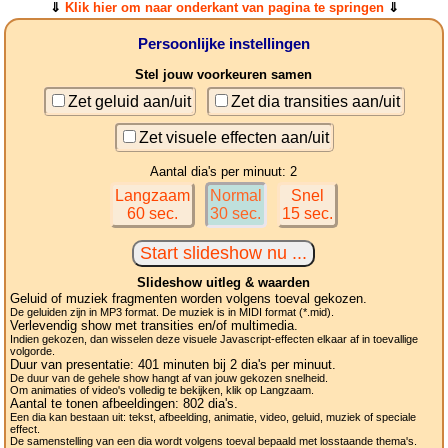
⇓
Klik hier om naar onderkant van pagina te springen
⇓
Persoonlijke instellingen
Stel jouw voorkeuren samen
Zet geluid aan/uit
Zet dia transities aan/uit
Zet visuele effecten aan/uit
Aantal dia's per minuut: 2
Langzaam
Normal
Snel
60 sec.
30 sec.
15 sec.
Slideshow uitleg & waarden
Geluid of muziek fragmenten worden volgens toeval gekozen.
De geluiden zijn in MP3 format. De muziek is in MIDI format (*.mid).
Verlevendig show met transities en/of multimedia.
Indien gekozen, dan wisselen deze visuele Javascript-effecten elkaar af in toevallige
volgorde.
Duur van presentatie:
401
minuten bij 2
dia's
per minuut.
De duur van de gehele show hangt af van jouw gekozen snelheid.
Om animaties of video's volledig te bekijken, klik op Langzaam.
Aantal te tonen afbeeldingen:
802
dia's.
Een dia kan bestaan uit: tekst, afbeelding, animatie, video, geluid, muziek of speciale
effect.
De samenstelling van een dia wordt volgens toeval bepaald met losstaande thema's.