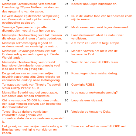
Menselijke Overbevolking veroorzaakt:
26
Koester natuurlijke hulpbronnen.
Overvloedig CO
en Methaan uitstoot en
2
dus opwarming van de aarde.
De wereldwijde epidemische verspreiding
27
Nu is de laatste fase van het bestaan zoals
van Coronavirus verloopt het snelst in
wij die kennen.
overbevolkte gebieden.
Sommige Spanjaarden zijn laffe
28
Maak samen een vuist tegen dierenleed.
dierenbeulen, vooral naar honden toe.
Menselijke Overbevolking leidt tot: mensen
29
Laat electronisch afval de natuur niet
die elkaar discrimineren of zelfs bedreigen.
vergiftigen.
Menselijk zelfbevrediging regeert de
30
e = mc^2 en Leven = NegEntropie.
moderne wereld en vernietigt de natuur.
Menselijke Bevolkingsaanwas leidt tot:
31
Mensen vormen het brein van de
Ondervoeding en verhongering in Derde
Immanente God.
Wereld landen.
Menselijke Overbevolking veroorzaakt:
32
Wordt lid van ons STHOPD-Team.
Intensieve bio-industie, dus onnodig veel
leed onder vee en gevogelte.
De gevolgen van enorme menselijke
33
Kunst tegen dierenmishandeling.
bevolkingstoename zijn: Geografische en
economische druk op onze leefomgeving.
Ter nagedachtenis van Timothy Treadwell:
34
Copyright RGES.
steun Grizzly People a.u.b..
Menselijke Bevolkingsgroei veroorzaakt:
35
Is de natuur toekomstbestendig?
Schaarste aan schoon drinkwater.
China vermoorde 50.000 honden omdat
36
Loop als een luipaard.
een paar mensen stierven aan besmetting
door hondsdolheid.
Teveel Scuba-duikers vernietigen
37
Verdedig de Amazone Delta.
koraalriffen door gebruik van
zonnebrandolie die voor zeeleven agressief
is.
Het gevolg van menselijke overbevolking is:
38
Stuur een eCard via www.STHOPD.net.
Ernstige verontreiniging van rivieren en
zeeën.