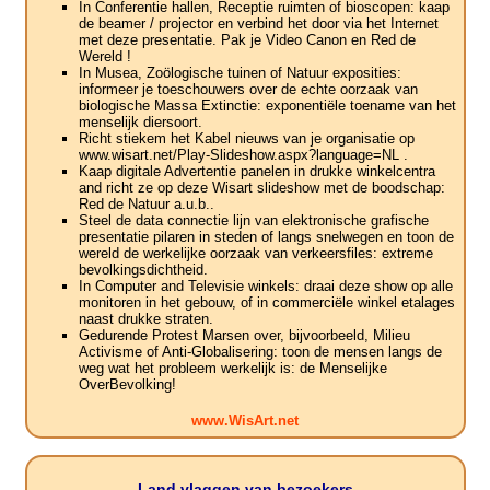
In Conferentie hallen, Receptie ruimten of bioscopen: kaap
de beamer / projector en verbind het door via het Internet
met deze presentatie. Pak je Video Canon en Red de
Wereld !
In Musea, Zoölogische tuinen of Natuur exposities:
informeer je toeschouwers over de echte oorzaak van
biologische Massa Extinctie: exponentiële toename van het
menselijk diersoort.
Richt stiekem het Kabel nieuws van je organisatie op
www.wisart.net/Play-Slideshow.aspx?language=NL .
Kaap digitale Advertentie panelen in drukke winkelcentra
and richt ze op deze Wisart slideshow met de boodschap:
Red de Natuur a.u.b..
Steel de data connectie lijn van elektronische grafische
presentatie pilaren in steden of langs snelwegen en toon de
wereld de werkelijke oorzaak van verkeersfiles: extreme
bevolkingsdichtheid.
In Computer and Televisie winkels: draai deze show op alle
monitoren in het gebouw, of in commerciële winkel etalages
naast drukke straten.
Gedurende Protest Marsen over, bijvoorbeeld, Milieu
Activisme of Anti-Globalisering: toon de mensen langs de
weg wat het probleem werkelijk is: de Menselijke
OverBevolking!
www.WisArt.net
Land vlaggen van bezoekers