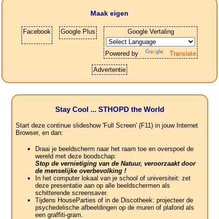
Maak eigen
Facebook
Google Plus
Google Vertaling
Powered by
Translate
Advertentie
Stay Cool ... STHOPD the World
Start deze continue slideshow 'Full Screen' (F11) in jouw Internet
Browser, en dan:
Draai je beeldscherm naar het raam toe en overspoel de
wereld met deze boodschap:
Stop de vernietiging van de Natuur, veroorzaakt door
de menselijke overbevolking !
In het computer lokaal van je school of universiteit: zet
deze presentatie aan op alle beeldschermen als
schitterende screensaver.
Tijdens HouseParties of in de Discotheek: projecteer de
psychedelische afbeeldingen op de muren of plafond als
een graffiti-gram.