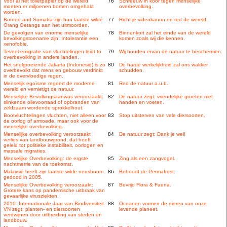
Voor al het toiletpapier op de wereld
76
Schreeuw in koor tegen menselijke
moeten er miljoenen bomen omgehakt
overbevolking.
worden.
Borneo and Sumatra zijn hun laatste wilde
77
Richt je videokanon en red de wereld.
Orang Oetangs aan het uitmoorden.
De gevolgen van enorme menselijke
78
Binnenkort zal het einde van de wereld
bevolkingstoename zijn: Intolerantie een
komen zoals wij die kennen.
xenofobie.
Teveel emigratie van vluchtelingen leidt to
79
Wij houden ervan de natuur te beschermen.
overbevolking in andere landen.
Het snelgroeiende Jakarta (Indonesië) is zo
80
De harde werkelijkheid zal ons wakker
overbevolkt dat mens en gebouw verdrinkt
schudden.
in de overvloedige regen.
Menselijk egoïsme regeert de moderne
81
Red de natuur a.u.b..
wereld en vernietigt de natuur.
Menselijke Bevolkingsaanwas veroorzaakt:
82
De natuur zegt: vriendelijke groeten met
slinkende olievoorraad of opbranden van
handen en voeten.
zeldzaam wordende sprokkelhout.
Bootvluchtelingen vluchten, niet alleen voor
83
Stop uitsterven van vele diersoorten.
de oorlog of armoede, maar ook voor de
menselijke overbevolking.
Menselijke overbevolking veroorzaakt
84
De natuur zegt: Dank je wel!
verlies van landbouwgrond, dat heeft
geleid tot politieke instabiliteit, oorlogen en
massale migraties.
Menselijke Overbevolking: de ergste
85
Zing als een zangvogel.
nachtmerrie van de toekomst.
Malaysië heeft zijn laatste wilde neushoorn
86
Behoudt de Permafrost.
gedood in 2005.
Menselijke Overbevolking veroorzaakt:
87
Bevrijd Flora & Fauna.
Grotere kans op pandemische uitbraak van
gevaarlijke virusziekten.
2010: Internationale Jaar van Biodiversiteit.
88
Oceanen vormen de nieren van onze
VN zegt: planten- en diersoorten
levende planeet.
verdwijnen door uitbreiding van steden en
landbouw.