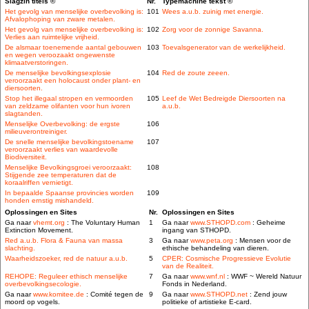
Slagzin titels ©
Nr.
Typemachine tekst ©
Het gevolg van menselijke overbevolking is:
101
Wees a.u.b. zuinig met energie.
Afvalophoping van zware metalen.
Het gevolg van menselijke overbevolking is:
102
Zorg voor de zonnige Savanna.
Verlies aan ruimtelijke vrijheid.
De alsmaar toenemende aantal gebouwen
103
Toevalsgenerator van de werkelijkheid.
en wegen veroozaakt ongewenste
klimaatverstoringen.
De menselijke bevolkingsexplosie
104
Red de zoute zeeen.
veroorzaakt een holocaust onder plant- en
diersoorten.
Stop het illegaal stropen en vermoorden
105
Leef de Wet Bedreigde Diersoorten na
van zeldzame olifanten voor hun ivoren
a.u.b.
slagtanden.
Menselijke Overbevolking: de ergste
106
milieuverontreiniger.
De snelle menselijke bevolkingstoename
107
veroorzaakt verlies van waardevolle
Biodiversiteit.
Menselijke Bevolkingsgroei veroorzaakt:
108
Stijgende zee temperaturen dat de
koraalriffen vernietigt.
In bepaalde Spaanse provincies worden
109
honden ernstig mishandeld.
Oplossingen en Sites
Nr.
Oplossingen en Sites
Ga naar
vhemt.org
: The Voluntary Human
1
Ga naar
www.STHOPD.com
: Geheime
Extinction Movement.
ingang van STHOPD.
Red a.u.b. Flora & Fauna van massa
3
Ga naar
www.peta.org
: Mensen voor de
slachting.
ethische behandeling van dieren.
Waarheidszoeker, red de natuur a.u.b.
5
CPER: Cosmische Progressieve Evolutie
van de Realiteit.
REHOPE: Reguleer ethisch menselijke
7
Ga naar
www.wnf.nl
: WWF ~ Wereld Natuur
overbevolkingsecologie.
Fonds in Nederland.
Ga naar
www.komitee.de
: Comité tegen de
9
Ga naar
www.STHOPD.net
: Zend jouw
moord op vogels.
politieke of artistieke E-card.