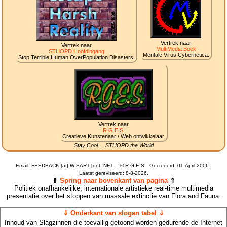
Vertrek naar
Vertrek naar
MultiMedia Boek
STHOPD Hoofdingang
Mentale Virus Cybernetica.
Stop Terrible Human OverPopulation Disasters.
Vertrek naar
R.G.E.S.
Creatieve Kunstenaar / Web ontwikkelaar.
Stay Cool ... STHOPD the World
Email: FEEDBACK [at] WISART [dot] NET .
©
R.G.E.S.
Gecreëerd: 01-April-2006.
Laatst gereviseerd:
8-8-2026.
⇑
Spring naar bovenkant van pagina
⇑
Politiek onafhankelijke, internationale artistieke real-time multimedia
presentatie over het stoppen van massale extinctie van Flora and Fauna.
⇓ Onderkant van slogan tabel ⇓
Inhoud van Slagzinnen die toevallig getoond worden gedurende de Internet