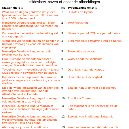
slideshow, boven of onder de afbeeldingen
Slagzin titels ©
Nr.
Typemachine tekst ©
Waar zijn de dagen gebleven dat je een
1
Huil als een Hyena.
fijne avond kon hebben met 100 vrienden
i.p.v. 1000 onbekenden?
Menselijke Overbevolking leidt tot: Meer
2
www.WisArt.net.
commerciële afslachting van Walvissen en
Dolfijnen.
Commerciële menselijke overbevolking zal
3
Nature is part of YOU are part of nature.
ons kapotgroeien.
Avondklok voor zielige katten en honden in
4
Stop mondiale opwarming van de aarde.
Duitsland vanwege eventuele uitbraak van
vogelgriep.
Menselijke Overbevolking verlaagt de
5
Zwem als een zwaan.
kwaliteit van het leven.
Groot Britagne vermoordt zijn dassen
6
Worry about the Wetlands.
vanwege mogelijke infectie van ziekelijke
overgecultiveerde koeien met tuberculose.
Teveel mensen -> teveel industrie -> teveel
7
Geef Macht aan de Natuur.
CO2 uitstoot -> opwarming van de aarde.
Hoe meer mensen op aarde, hoe minder
8
Humm like a Hummingbird.
geld en energie er - in verhouding - is om te
verdelen.
Stop de wrede afslachting van zeehonden,
9
Zaai de natuur uit voor de toekomst.
levend gevild om hun bont, aan de
Atlantische kust in Canada..
Menselijke Overbevolking beperkt ons op
10
Run like a Cheetah.
vele manieren in onze vrijheid.
Menselijke Overbevolking veroorzaakt:
11
Een stadspark is niet hetzelfde als de
Toename in luchtverontreiniging door meer
natuur.
verkeer.
Menselijke Overbevolking veroorzaakt:
12
Evolutie van Intelligente Existentie.
Woestijnvorming in Africa, dus afnemende
diversiteit in Flora and Fauna.
Als de apocalyps komt, wordt deze
13
Waarheidszoeker, red de natuur a.u.b.