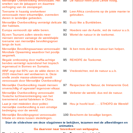
Menselijke Overbevolking veroorzaakt: Het
89
De Natuur heeft jouw Liefde nodig.
smelten van de ijskappen en daarmee
verhoging van de zeespiegel.
Toename in haastig snelverkeer
90
Leer Africa condooms op de juiste manier te
veroorzaakt meer erbarmelijke, overreden
gebruiken.
dieren in landelijke gebieden.
Menselijke Overbevolking vernietigt delicate
91
Buzz like a Bumblebee.
dier habitats.
Europa vermoordt zijn wilde beren.
92
Hoeders van de Aarde, red de natuur a.u.b.
Bij een Tsunami zullen steeds meer
93
Wortel de natuur in de toekomst.
mensen sterven vanwege de wereldwijde
toename van menselijke bevolkingsgroei
langs de kust.
Menselijke Bevolkingsaanwas veroorzaakt:
94
Ik ben trots dat ik de natuur kan helpen.
Mondiale Opwarming waardoor het poolijs
wegsmelt.
Illegale ontbossing door maffia-achtige
95
REHOPE de Toekomst.
bendes vernietigt razendsnel het tropisch
regenwoud in Borneo en Sumatra.
WNF zegt dat 60% van de wilde dieren in
96
Vredestichter, red de natuur a.u.b.
2020 misschien wel verdwenen is. Deze
snelle zesde massa-uitsterving wordt
veroorzaakt door Menselijke Overbevolking!
Menselijke Overbevolking maakt mensen
97
Respecteer de Natuur, de Immanente God.
onverschillig of agressief tegenover elkaar.
Menselijke Overbevolking veroorzaakt:
98
Verbeter de wereld, dus red de natuur.
Toxische luchtverontreiniging van het
toenemend aantal fabrieken in China.
Laat je niet misleiden door politici:
99
Hou je hoofd koel . . . STHOPD de Wereld!
menselijke overbevolking is een ernstige
bedreiging voor de wereld.
Menselijke Bevolkingsgroei veroorzaakt:
100
Bescherm de bevallige bergen.
Irritatie en stress tussen stedelingen.
Start de slideshow om deze slagzinnen te bekijken, tezamen met de afbeeldingen en
animaties.
Ga daarvoor naar bovenkant van webpagina.