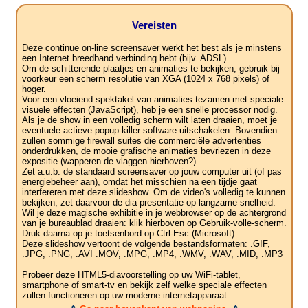
Vereisten
Deze continue on-line screensaver werkt het best als je minstens
een Internet breedband verbinding hebt (bijv. ADSL).
Om de schitterende plaatjes en animaties te bekijken, gebruik bij
voorkeur een scherm resolutie van XGA (1024 x 768 pixels) of
hoger.
Voor een vloeiend spektakel van animaties tezamen met speciale
visuele effecten (JavaScript), heb je een snelle processor nodig.
Als je de show in een volledig scherm wilt laten draaien, moet je
eventuele actieve popup-killer software uitschakelen. Bovendien
zullen sommige firewall suites die commerciële advertenties
onderdrukken, de mooie grafische animaties bevriezen in deze
expositie (wapperen de vlaggen hierboven?).
Zet a.u.b. de standaard screensaver op jouw computer uit (of pas
energiebeheer aan), omdat het misschien na een tijdje gaat
interfereren met deze slideshow. Om de video's volledig te kunnen
bekijken, zet daarvoor de dia presentatie op langzame snelheid.
Wil je deze magische exhibitie in je webbrowser op de achtergrond
van je bureaublad draaien: klik hierboven op Gebruik-volle-scherm.
Druk daarna op je toetsenbord op Ctrl-Esc (Microsoft).
Deze slideshow vertoont de volgende bestandsformaten: .GIF,
.JPG, .PNG, .AVI .MOV, .MPG, .MP4, .WMV, .WAV, .MID, .MP3
.
Probeer deze HTML5-diavoorstelling op uw WiFi-tablet,
smartphone of smart-tv en bekijk zelf welke speciale effecten
zullen functioneren op uw moderne internetapparaat.