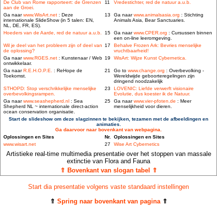
De Club van Rome rapporteert: de Grenzen
11
Vredestichter, red de natuur a.u.b.
aan de Groei.
Ga naar
www.WisArt.net
: Deze
13
Ga naar
www.animalsasia.org
: Stichting
internationale SlideShow (in 5 talen: EN,
Animals Asia, Bear Sanctuaries.
NL, DE, FR, ES).
Hoeders van de Aarde, red de natuur a.u.b.
15
Ga naar
www.CPER.org
: Cursussen binnen
een on-line leeromgeving.
Wil je deel van het probleem zijn of deel van
17
Behalve Frozen Ark: Bevries menselijke
de oplossing?
vruchtbaarheid!
Ga naar
www.RGES.net
: Kunstenaar / Web
19
WisArt: Wijze Kunst Cybernetica.
ontwikkelaar.
Ga naar
R.E.H.O.P.E.
: ReHope de
21
Go to
www.change.org
: Overbevolking -
Toekomst.
Wereldwijde geboorteregelingen zijn
dringend noodzakelijk
STHOPD: Stop verschrikkelijke menselijke
23
LOVENIC: Liefde verwerft visionaire
overbevolkingsrampen.
Evolutie, dus koester ik de Natuur.
Ga naar
www.seashepherd.nl
: Sea
25
Ga naar
www.vier-pfoten.de
: Meer
Shepherd NL ~ internationale direct-action
menselijkheid voor dieren.
ocean conservation organisatie.
Start de slideshow om deze slagzinnen te bekijken, tezamen met de afbeeldingen en
animaties.
Ga daarvoor naar bovenkant van webpagina.
Oplossingen en Sites
Nr.
Oplossingen en Sites
www.wisart.net
27
Wise Art Cybernetics
Artistieke real-time multimedia presentatie over het stoppen van massale
extinctie van Flora and Fauna
⇑ Bovenkant van slogan tabel ⇑
Start dia presentatie volgens vaste standaard instellingen
⇑
Spring naar bovenkant van pagina
⇑