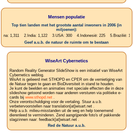
Mensen populatie
Top tien landen met het grootste aantal inwoners in 2006 (in
miljoenen):
,311 2.India: 1,122 3.USA: 300 4.Indonesië: 225 5.Brazilië: 187 6.Pa
Geef a.u.b. de natuur de ruimte om te bestaan
WiseArt Cybernetics
Random Reality Generator SlideShow is een initiatief van WiseArt
Cybernetics weblog.
WisArt is gelieerd met STHOPD en CPER om de vernietiging van
de Natuur tegen te gaan en BioDiversiteit in stand te houden.
Je kunt de beelden en animaties met speciale effecten die in deze
slideshow getoond worden naar anderen versturen via politieke e-
cards bij
www.sthopd.net
.
Onze verontschuldiging voor de vertaling. Stuur a.u.b.
verbetervoorstellen naar translation[at]wisart.net .
Help a.u.b. milieu-misstanden uit de weg en help toenemend
dierenleed te verminderen. Zend aangrijpende foto's of pakkende
slagzinnen naar: feedback[at]wisart.net .
Red de Natuur a.u.b.