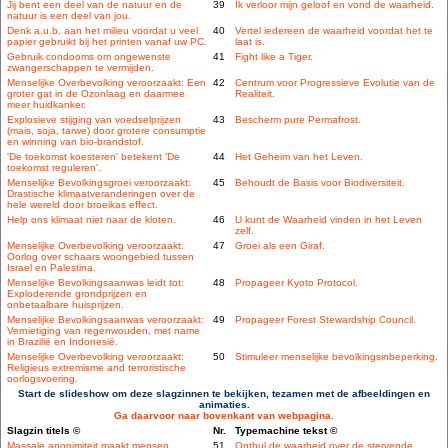
Jij bent een deel van de natuur en de
39
Ik verloor mijn geloof en vond de waarheid.
natuur is een deel van jou.
Denk a.u.b. aan het milieu voordat u veel
40
Vertel iedereen de waarheid voordat het te
papier gebruikt bij het printen vanaf uw PC.
laat is.
Gebruik condooms om ongewenste
41
Fight like a Tiger.
zwangerschappen te vermijden.
Menselijke Overbevolking veroorzaakt: Een
42
Centrum voor Progressieve Evolutie van de
groter gat in de Ozonlaag en daarmee
Realiteit.
meer huidkanker.
Explosieve stijging van voedselprijzen
43
Bescherm pure Permafrost.
(mais, soja, tarwe) door grotere consumptie
en winning van bio-brandstof.
'De toekomst koesteren' betekent 'De
44
Het Geheim van het Leven.
toekomst reguleren'.
Menselijke Bevolkingsgroei veroorzaakt:
45
Behoudt de Basis voor Biodiversiteit.
Drastische klimaatveranderingen over de
hele wereld door broeikas effect.
Help ons klimaat niet naar de kloten.
46
U kunt de Waarheid vinden in het Leven
zelf.
Menselijke Overbevolking veroorzaakt:
47
Groei als een Giraf.
Oorlog over schaars woongebied tussen
Israel en Palestina.
Menselijke Bevolkingsaanwas leidt tot:
48
Propageer Kyoto Protocol.
Exploderende grondprijzen en
onbetaalbare huisprijzen.
Menselijke Bevolkingsaanwas veroorzaakt:
49
Propageer Forest Stewardship Council.
Vernietiging van regenwouden, met name
in Brazilië en Indonesië.
Menselijke Overbevolking veroorzaakt:
50
Stimuleer menselijke bevolkingsinbeperking.
Religieus extremisme and terroristische
oorlogsvoering.
Start de slideshow om deze slagzinnen te bekijken, tezamen met de afbeeldingen en
animaties.
Ga daarvoor naar bovenkant van webpagina.
Slagzin titels ©
Nr.
Typemachine tekst ©
Massale anonimiteit maakt mensen
51
Onthul de waarheid over de stervende