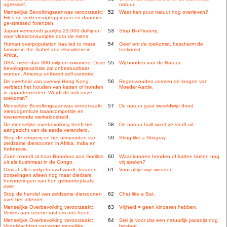
agressief.
natuur.
Menselijke Bevolkingsaanwas veroorzaakt:
52
Waar kan puur natuur nog overleven?
Files en verkeersoptoppingen en daarmee
ge-stressed forenzen.
Japan vermoordt jaarlijks 23.000 dolfijnen
53
Stop BioPiraterij.
voor vleesconsumptie door de mens.
Human overpopulation has led to mass
54
Geef om de toekomst, bescherm de
famine in the Sahel and elsewhere in
toekomst.
Africa.
USA: meer dan 300 miljoen inwoners. Deze
55
Wij houden van de Natuur.
bevolingsexplosie zal onbestuurbaar
worden. America ontbeert zelf-controle!
De overheid van overvol Hong Kong
56
Regenwouden vormen de longen van
verbiedt het houden van katten of honden
Moeder Aarde.
in appartementen. Wordt dit ook onze
toekomst?
Menselijke Bevolkingsaanwas veroorzaakt:
57
De natuur gaat wereldwijd dood.
meedogenloze baancompetitie en
toenemende werkeloosheid.
De menselijke overbevolking heeft het
58
De natuur huilt want ze sterft uit.
aangezicht van de aarde veranderd.
Stop de stroperij en het uitmoorden van
59
Sting like a Stingray.
zeldzame diersoorten in Afrika, India en
Indonesie.
Zaïre moordt al haar Bonobos and Gorillas
60
Waar kunnen honden of katten buiten nog
uit als bushmeat in de Congo.
vrij spelen?
Omdat alles volgebouwd wordt, houden
61
Voor altijd vrije wouden.
dorpelingen alleen nog maar dierbare
herinneringen van hun geboorteplaats
over.
Stop de handel van zeldzame diersoorten
62
Chat like a Bat.
over het Internet.
Menselijke Overbevolking veroorzaakt:
63
Vrijheid = geen kinderen hebben.
Verlies aan serene rust om ons heen.
Menselijke Overbevolking veroorzaakt:
64
Stel je voor dat een natuurlijk paradijs nog
Vogelslachting vanwege mogelijke
bestaat.