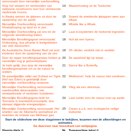
veroorzaakt door menselijke overbevolking.
Stop het stropen en vermoorden van
14
Waarschuwing uit de Toekomst.
zeldzame neushoorns voor hun vermeende
medicinale hoorns.
In Alaska sterven de ijsberen uit door de
15
Smeed de smeltende ijskappen weer aan
opwarming van de aarde.
elkaar.
Menselijke Overbevolking veroorzaakt:
16
Whistle like a Whale.
Afvalophoping op land en in zee.
Menselijke Overbevolking zal ons tot de
17
Laat ecosystemen de toekomst ingroeien.
volgende wereldoorlog leiden.
Menselijke Bevolkingsgroei veroorzaakt:
18
Huil als een hyena.
Ontbossing, dus afname in leefgebieden
van vele diersoorten.
De Australische Great Barrier Reef zal snel
19
Oh vlinder, verdrink niet in verdriet.
eroderen door de opwarming van de zee.
Door de rappe bevolkingsaanwas herken je
20
De waarheid ligt op straat . . .
nauwelijks nog je geboorteplaats.
Je hebt gelijk, dus stop de menselijke
21
Dance like a Butterfly.
bevolkingsexplosie om zo de natuur te
redden.
De paradijselijke vallei van Eufraat en Tigris
22
Weldoener: help de natuur met overleven.
(Hof van Eden) is geleidelijk door
menselijke overbevolking verwoest.
Menselijke Overbevolking veroorzaakt:
23
Vlieg als een vleermuis.
overbevolkte dierenasielen met
verwaarloosde of verstoten huisdieren.
Menselijke Bevolkingsgroei leidt tot:
24
Laat ruimte voor de natuur over op aarde.
Toename in brandstofconsumptie, dus
alsmaar stijgende energieprijzen.
Menselijke Overbevolking veroorzaakt: Het
25
Creeer a.u.b. een ecologische veilige
smelten van de Siberische permafrost en
toekomst.
daarmee de emissie van Methaan gas.
Start de slideshow om deze slagzinnen te bekijken, tezamen met de afbeeldingen en
animaties.
Ga daarvoor naar bovenkant van webpagina.
Slagzin titels ©
Nr.
Typemachine tekst ©