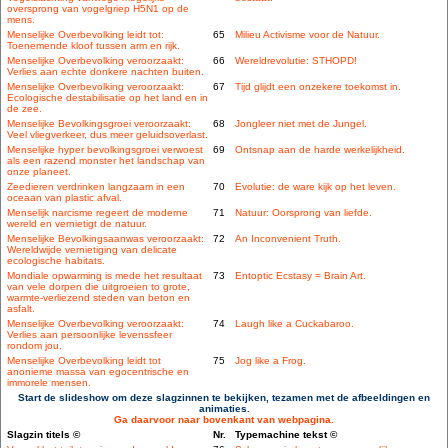
oversprong van vogelgriep H5N1 op de
mens.
Menselijke Overbevolking leidt tot:
65
Milieu Activisme voor de Natuur.
Toenemende kloof tussen arm en rijk.
Menselijke Overbevolking veroorzaakt:
66
Wereldrevolutie: STHOPD!
Verlies aan echte donkere nachten buiten.
Menselijke Overbevolking veroorzaakt:
67
Tijd glijdt een onzekere toekomst in.
Ecologische destabilisatie op het land en in
de zee.
Menselijke Bevolkingsgroei veroorzaakt:
68
Jongleer niet met de Jungel.
Veel vliegverkeer, dus meer geluidsoverlast.
Menselijke hyper bevolkingsgroei verwoest
69
Ontsnap aan de harde werkelijkheid.
als een razend monster het landschap van
onze planeet.
Zeedieren verdrinken langzaam in een
70
Evolutie: de ware kijk op het leven.
oceaan van plastic afval.
Menselijk narcisme regeert de moderne
71
Natuur: Oorsprong van liefde.
wereld en vernietigt de natuur.
Menselijke Bevolkingsaanwas veroorzaakt:
72
An Inconvenient Truth.
Wereldwijde vernietiging van delicate
ecologische habitats.
Mondiale opwarming is mede het resultaat
73
Entoptic Ecstasy = Brain Art.
van vele dorpen die uitgroeien to grote,
warmte-verliezend steden van beton en
asfalt.
Menselijke Overbevolking veroorzaakt:
74
Laugh like a Cuckabaroo.
Verlies aan persoonlijke levenssfeer
rondom jou.
Menselijke Overbevolking leidt tot
75
Jog like a Frog.
anonieme massa van egocentrische en
immorele mensen.
Start de slideshow om deze slagzinnen te bekijken, tezamen met de afbeeldingen en
animaties.
Ga daarvoor naar bovenkant van webpagina.
Slagzin titels ©
Nr.
Typemachine tekst ©