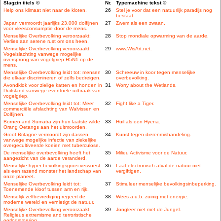
Slagzin titels ©
Nr.
Typemachine tekst ©
Help ons klimaat niet naar de kloten.
26
Stel je voor dat een natuurlijk paradijs nog
bestaat.
Japan vermoordt jaarlijks 23.000 dolfijnen
27
Zwem als een zwaan.
voor vleesconsumptie door de mens.
Menselijke Overbevolking veroorzaakt:
28
Stop mondiale opwarming van de aarde.
Verlies aan serene rust om ons heen.
Menselijke Overbevolking veroorzaakt:
29
www.WisArt.net.
Vogelslachting vanwege mogelijke
oversprong van vogelgriep H5N1 op de
mens.
Menselijke Overbevolking leidt tot: mensen
30
Schreeuw in koor tegen menselijke
die elkaar discrimineren of zelfs bedreigen.
overbevolking.
Avondklok voor zielige katten en honden in
31
Worry about the Wetlands.
Duitsland vanwege eventuele uitbraak van
vogelgriep.
Menselijke Overbevolking leidt tot: Meer
32
Fight like a Tiger.
commerciële afslachting van Walvissen en
Dolfijnen.
Borneo and Sumatra zijn hun laatste wilde
33
Huil als een Hyena.
Orang Oetangs aan het uitmoorden.
Groot Britagne vermoordt zijn dassen
34
Kunst tegen dierenmishandeling.
vanwege mogelijke infectie van ziekelijke
overgecultiveerde koeien met tuberculose.
De menselijke overbevolking heeft het
35
Milieu Activisme voor de Natuur.
aangezicht van de aarde veranderd.
Menselijke hyper bevolkingsgroei verwoest
36
Laat electronisch afval de natuur niet
als een razend monster het landschap van
vergiftigen.
onze planeet.
Menselijke Overbevolking leidt tot:
37
Stimuleer menselijke bevolkingsinbeperking.
Toenemende kloof tussen arm en rijk.
Menselijk zelfbevrediging regeert de
38
Wees a.u.b. zuinig met energie.
moderne wereld en vernietigt de natuur.
Menselijke Overbevolking veroorzaakt:
39
Jongleer niet met de Jungel.
Religieus extremisme and terroristische
oorlogsvoering.