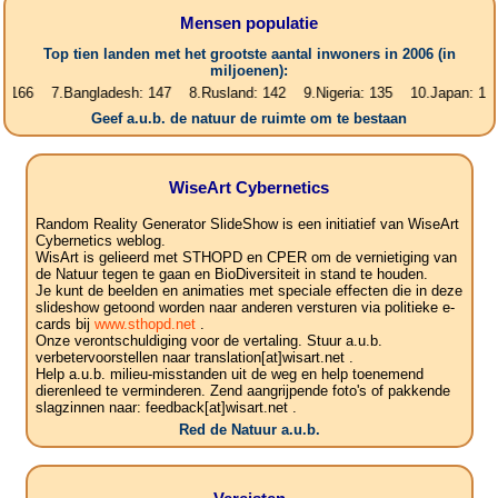
Mensen populatie
Top tien landen met het grootste aantal inwoners in 2006 (in
miljoenen):
.Bangladesh: 147 8.Rusland: 142 9.Nigeria: 135 10.Japan: 128 miljoen
Geef a.u.b. de natuur de ruimte om te bestaan
WiseArt Cybernetics
Random Reality Generator SlideShow is een initiatief van WiseArt
Cybernetics weblog.
WisArt is gelieerd met STHOPD en CPER om de vernietiging van
de Natuur tegen te gaan en BioDiversiteit in stand te houden.
Je kunt de beelden en animaties met speciale effecten die in deze
slideshow getoond worden naar anderen versturen via politieke e-
cards bij
www.sthopd.net
.
Onze verontschuldiging voor de vertaling. Stuur a.u.b.
verbetervoorstellen naar translation[at]wisart.net .
Help a.u.b. milieu-misstanden uit de weg en help toenemend
dierenleed te verminderen. Zend aangrijpende foto's of pakkende
slagzinnen naar: feedback[at]wisart.net .
Red de Natuur a.u.b.