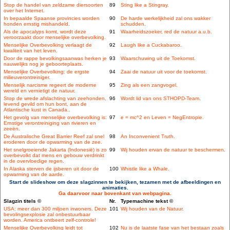
Stop de handel van zeldzame diersoorten
89
Sting like a Stingray.
over het Internet.
In bepaalde Spaanse provincies worden
90
De harde werkelijkheid zal ons wakker
honden ernstig mishandeld.
schudden.
Als de apocalyps komt, wordt deze
91
Waarheidszoeker, red de natuur a.u.b.
veroorzaakt door menselijke overbevolking.
Menselijke Overbevolking verlaagt de
92
Laugh like a Cuckabaroo.
kwaliteit van het leven.
Door de rappe bevolkingsaanwas herken je
93
Waarschuwing uit de Toekomst.
nauwelijks nog je geboorteplaats.
Menselijke Overbevolking: de ergste
94
Zaai de natuur uit voor de toekomst.
milieuverontreiniger.
Menselijk narcisme regeert de moderne
95
Zing als een zangvogel.
wereld en vernietigt de natuur.
Stop de wrede afslachting van zeehonden,
96
Wordt lid van ons STHOPD-Team.
levend gevild om hun bont, aan de
Atlantische kust in Canada..
Het gevolg van menselijke overbevolking is:
97
e = mc^2 en Leven = NegEntropie.
Ernstige verontreiniging van rivieren en
zeeën.
De Australische Great Barrier Reef zal snel
98
An Inconvenient Truth.
eroderen door de opwarming van de zee.
Het snelgroeiende Jakarta (Indonesië) is zo
99
Wij houden ervan de natuur te beschermen.
overbevolkt dat mens en gebouw verdrinkt
in de overvloedige regen.
In Alaska sterven de ijsberen uit door de
100
Whistle like a Whale.
opwarming van de aarde.
Start de slideshow om deze slagzinnen te bekijken, tezamen met de afbeeldingen en
animaties.
Ga daarvoor naar bovenkant van webpagina.
Slagzin titels ©
Nr.
Typemachine tekst ©
USA: meer dan 300 miljoen inwoners. Deze
101
Wij houden van de Natuur.
bevolingsexplosie zal onbestuurbaar
worden. America ontbeert zelf-controle!
Menselijke Overbevolking leidt tot
102
Nu is de laatste fase van het bestaan zoals