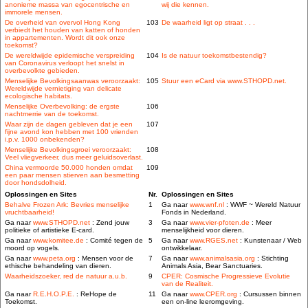
anonieme massa van egocentrische en
wij die kennen.
immorele mensen.
De overheid van overvol Hong Kong
103
De waarheid ligt op straat . . .
verbiedt het houden van katten of honden
in appartementen. Wordt dit ook onze
toekomst?
De wereldwijde epidemische verspreiding
104
Is de natuur toekomstbestendig?
van Coronavirus verloopt het snelst in
overbevolkte gebieden.
Menselijke Bevolkingsaanwas veroorzaakt:
105
Stuur een eCard via www.STHOPD.net.
Wereldwijde vernietiging van delicate
ecologische habitats.
Menselijke Overbevolking: de ergste
106
nachtmerrie van de toekomst.
Waar zijn de dagen gebleven dat je een
107
fijne avond kon hebben met 100 vrienden
i.p.v. 1000 onbekenden?
Menselijke Bevolkingsgroei veroorzaakt:
108
Veel vliegverkeer, dus meer geluidsoverlast.
China vermoorde 50.000 honden omdat
109
een paar mensen stierven aan besmetting
door hondsdolheid.
Oplossingen en Sites
Nr.
Oplossingen en Sites
Behalve Frozen Ark: Bevries menselijke
1
Ga naar
www.wnf.nl
: WWF ~ Wereld Natuur
vruchtbaarheid!
Fonds in Nederland.
Ga naar
www.STHOPD.net
: Zend jouw
3
Ga naar
www.vier-pfoten.de
: Meer
politieke of artistieke E-card.
menselijkheid voor dieren.
Ga naar
www.komitee.de
: Comité tegen de
5
Ga naar
www.RGES.net
: Kunstenaar / Web
moord op vogels.
ontwikkelaar.
Ga naar
www.peta.org
: Mensen voor de
7
Ga naar
www.animalsasia.org
: Stichting
ethische behandeling van dieren.
Animals Asia, Bear Sanctuaries.
Waarheidszoeker, red de natuur a.u.b.
9
CPER: Cosmische Progressieve Evolutie
van de Realiteit.
Ga naar
R.E.H.O.P.E.
: ReHope de
11
Ga naar
www.CPER.org
: Cursussen binnen
Toekomst.
een on-line leeromgeving.