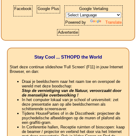
Facebook
Google Plus
Google Vertaling
Powered by
Translate
Advertentie
Stay Cool ... STHOPD the World
Start deze continue slideshow 'Full Screen' (F11) in jouw Internet
Browser, en dan:
Draai je beeldscherm naar het raam toe en overspoel de
wereld met deze boodschap:
Stop de vernietiging van de Natuur, veroorzaakt door
de menselijke overbevolking !
In het computer lokaal van je school of universiteit: zet
deze presentatie aan op alle beeldschermen als
schitterende screensaver.
Tijdens HouseParties of in de Discotheek: projecteer de
psychedelische afbeeldingen op de muren of plafond als
een graffiti-gram.
In Conferentie hallen, Receptie ruimten of bioscopen: kaap
de beamer / projector en verbind het door via het Internet