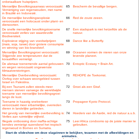
onbetaalbare huisprijzen.
Menselijke Bevolkingsaanwas veroorzaakt:
65
Bescherm de bevallige bergen.
Vernietiging van regenwouden, met name
in Brazilië en Indonesië.
De menselijke bevolkingsexplosie
66
Red de zoute zeeen.
veroorzaakt een holocaust onder plant- en
diersoorten.
De snelle menselijke bevolkingstoename
67
Een stadspark is niet hetzelfde als de
veroorzaakt verlies van waardevolle
natuur.
Biodiversiteit.
Explosieve stijging van voedselprijzen
68
Dance like a Butterfly.
(mais, soja, tarwe) door grotere consumptie
en winning van bio-brandstof.
Menselijke Bevolkingsgroei veroorzaakt:
69
Oceanen vormen de nieren van onze
Stijgende zee temperaturen dat de
levende planeet.
koraalriffen vernietigt.
De alsmaar toenemende aantal gebouwen
70
Entoptic Ecstasy = Brain Art.
en wegen veroozaakt ongewenste
klimaatverstoringen.
Menselijke Overbevolking veroorzaakt:
71
REHOPE de Toekomst.
Oorlog over schaars woongebied tussen
Israel en Palestina.
Bij een Tsunami zullen steeds meer
72
Groei als een Giraf.
mensen sterven vanwege de wereldwijde
toename van menselijke bevolkingsgroei
langs de kust.
Toename in haastig snelverkeer
73
Propageer Kyoto Protocol.
veroorzaakt meer erbarmelijke, overreden
dieren in landelijke gebieden.
Het gevolg van menselijke overbevolking is:
74
Hoeders van de Aarde, red de natuur a.u.b.
Verlies aan ruimtelijke vrijheid.
Illegale ontbossing door maffia-achtige
75
Leer Africa condooms op de juiste manier te
bendes vernietigt razendsnel het tropisch
gebruiken.
regenwoud in Borneo en Sumatra.
Start de slideshow om deze slagzinnen te bekijken, tezamen met de afbeeldingen en
animaties.