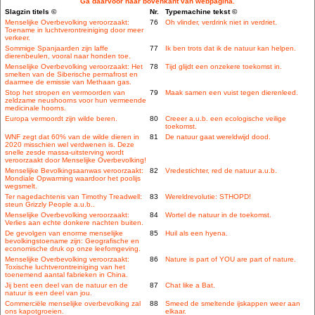
Ga daarvoor naar bovenkant van webpagina.
Slagzin titels ©
Nr.
Typemachine tekst ©
Menselijke Overbevolking veroorzaakt:
76
Oh vlinder, verdrink niet in verdriet.
Toename in luchtverontreiniging door meer
verkeer.
Sommige Spanjaarden zijn laffe
77
Ik ben trots dat ik de natuur kan helpen.
dierenbeulen, vooral naar honden toe.
Menselijke Overbevolking veroorzaakt: Het
78
Tijd glijdt een onzekere toekomst in.
smelten van de Siberische permafrost en
daarmee de emissie van Methaan gas.
Stop het stropen en vermoorden van
79
Maak samen een vuist tegen dierenleed.
zeldzame neushoorns voor hun vermeende
medicinale hoorns.
Europa vermoordt zijn wilde beren.
80
Creeer a.u.b. een ecologische veilige
toekomst.
WNF zegt dat 60% van de wilde dieren in
81
De natuur gaat wereldwijd dood.
2020 misschien wel verdwenen is. Deze
snelle zesde massa-uitsterving wordt
veroorzaakt door Menselijke Overbevolking!
Menselijke Bevolkingsaanwas veroorzaakt:
82
Vredestichter, red de natuur a.u.b.
Mondiale Opwarming waardoor het poolijs
wegsmelt.
Ter nagedachtenis van Timothy Treadwell:
83
Wereldrevolutie: STHOPD!
steun Grizzly People a.u.b..
Menselijke Overbevolking veroorzaakt:
84
Wortel de natuur in de toekomst.
Verlies aan echte donkere nachten buiten.
De gevolgen van enorme menselijke
85
Huil als een hyena.
bevolkingstoename zijn: Geografische en
economische druk op onze leefomgeving.
Menselijke Overbevolking veroorzaakt:
86
Nature is part of YOU are part of nature.
Toxische luchtverontreiniging van het
toenemend aantal fabrieken in China.
Jij bent een deel van de natuur en de
87
Chat like a Bat.
natuur is een deel van jou.
Commerciële menselijke overbevolking zal
88
Smeed de smeltende ijskappen weer aan
ons kapotgroeien.
elkaar.