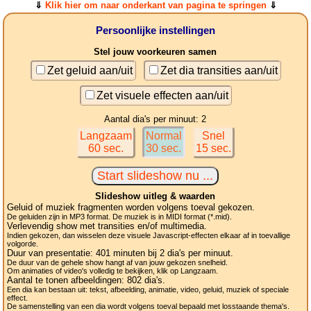
⇓
Klik hier om naar onderkant van pagina te springen
⇓
Persoonlijke instellingen
Stel jouw voorkeuren samen
Zet geluid aan/uit
Zet dia transities aan/uit
Zet visuele effecten aan/uit
Aantal dia's per minuut: 2
Langzaam
Normal
Snel
60 sec.
30 sec.
15 sec.
Slideshow uitleg & waarden
Geluid of muziek fragmenten worden volgens toeval gekozen.
De geluiden zijn in MP3 format. De muziek is in MIDI format (*.mid).
Verlevendig show met transities en/of multimedia.
Indien gekozen, dan wisselen deze visuele Javascript-effecten elkaar af in toevallige
volgorde.
Duur van presentatie:
401
minuten bij 2
dia's
per minuut.
De duur van de gehele show hangt af van jouw gekozen snelheid.
Om animaties of video's volledig te bekijken, klik op Langzaam.
Aantal te tonen afbeeldingen:
802
dia's.
Een dia kan bestaan uit: tekst, afbeelding, animatie, video, geluid, muziek of speciale
effect.
De samenstelling van een dia wordt volgens toeval bepaald met losstaande thema's.