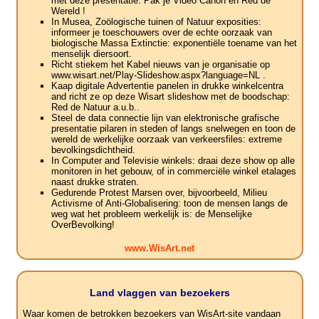
met deze presentatie. Pak je Video Canon en Red de
Wereld !
In Musea, Zoölogische tuinen of Natuur exposities:
informeer je toeschouwers over de echte oorzaak van
biologische Massa Extinctie: exponentiële toename van het
menselijk diersoort.
Richt stiekem het Kabel nieuws van je organisatie op
www.wisart.net/Play-Slideshow.aspx?language=NL .
Kaap digitale Advertentie panelen in drukke winkelcentra
and richt ze op deze Wisart slideshow met de boodschap:
Red de Natuur a.u.b..
Steel de data connectie lijn van elektronische grafische
presentatie pilaren in steden of langs snelwegen en toon de
wereld de werkelijke oorzaak van verkeersfiles: extreme
bevolkingsdichtheid.
In Computer and Televisie winkels: draai deze show op alle
monitoren in het gebouw, of in commerciële winkel etalages
naast drukke straten.
Gedurende Protest Marsen over, bijvoorbeeld, Milieu
Activisme of Anti-Globalisering: toon de mensen langs de
weg wat het probleem werkelijk is: de Menselijke
OverBevolking!
www.WisArt.net
Land vlaggen van bezoekers
Waar komen de betrokken bezoekers van WisArt-site vandaan