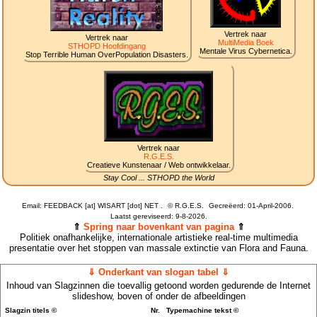
Vertrek naar
Vertrek naar
MultiMedia Boek
STHOPD Hoofdingang
Mentale Virus Cybernetica.
Stop Terrible Human OverPopulation Disasters.
Vertrek naar
R.G.E.S.
Creatieve Kunstenaar / Web ontwikkelaar.
Stay Cool ... STHOPD the World
Email: FEEDBACK [at] WISART [dot] NET .
©
R.G.E.S.
Gecreëerd: 01-April-2006.
Laatst gereviseerd:
9-8-2026.
⇑
Spring naar bovenkant van pagina
⇑
Politiek onafhankelijke, internationale artistieke real-time multimedia
presentatie over het stoppen van massale extinctie van Flora and Fauna.
⇓ Onderkant van slogan tabel ⇓
Inhoud van Slagzinnen die toevallig getoond worden gedurende de Internet
slideshow, boven of onder de afbeeldingen
Slagzin titels ©
Nr.
Typemachine tekst ©