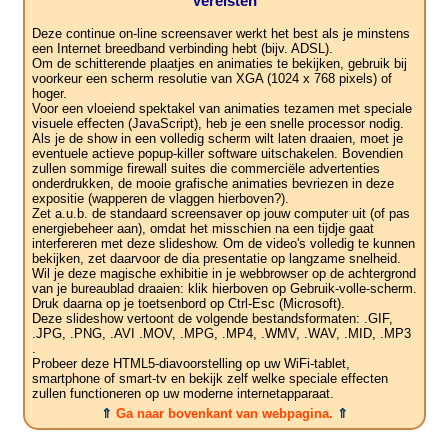
Vereisten
Deze continue on-line screensaver werkt het best als je minstens
een Internet breedband verbinding hebt (bijv. ADSL).
Om de schitterende plaatjes en animaties te bekijken, gebruik bij
voorkeur een scherm resolutie van XGA (1024 x 768 pixels) of
hoger.
Voor een vloeiend spektakel van animaties tezamen met speciale
visuele effecten (JavaScript), heb je een snelle processor nodig.
Als je de show in een volledig scherm wilt laten draaien, moet je
eventuele actieve popup-killer software uitschakelen. Bovendien
zullen sommige firewall suites die commerciële advertenties
onderdrukken, de mooie grafische animaties bevriezen in deze
expositie (wapperen de vlaggen hierboven?).
Zet a.u.b. de standaard screensaver op jouw computer uit (of pas
energiebeheer aan), omdat het misschien na een tijdje gaat
interfereren met deze slideshow. Om de video's volledig te kunnen
bekijken, zet daarvoor de dia presentatie op langzame snelheid.
Wil je deze magische exhibitie in je webbrowser op de achtergrond
van je bureaublad draaien: klik hierboven op Gebruik-volle-scherm.
Druk daarna op je toetsenbord op Ctrl-Esc (Microsoft).
Deze slideshow vertoont de volgende bestandsformaten: .GIF,
.JPG, .PNG, .AVI .MOV, .MPG, .MP4, .WMV, .WAV, .MID, .MP3
.
Probeer deze HTML5-diavoorstelling op uw WiFi-tablet,
smartphone of smart-tv en bekijk zelf welke speciale effecten
zullen functioneren op uw moderne internetapparaat.
⇑
Ga naar bovenkant van webpagina.
⇑