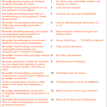
Menselijk egoïsme regeert de moderne
1
De natuur zegt: vriendelijke groeten met
wereld en vernietigt de natuur.
handen en voeten.
Menselijke Overbevolking beperkt ons op
2
Loop als een luipaard.
vele manieren in onze vrijheid.
Menselijke Bevolkingsaanwas leidt tot:
3
Ontsnap aan de harde werkelijkheid.
Ondervoeding en verhongering in Derde
Wereld landen.
Menselijke Overbevolking veroorzaakt:
4
Leef de Wet Bedreigde Diersoorten na
Verlies aan persoonlijke levenssfeer
a.u.b.
rondom jou.
Menselijke Bevolkingsaanwas veroorzaakt:
5
Regenwouden vormen de longen van
meedogenloze baancompetitie en
Moeder Aarde.
toenemende werkeloosheid.
Menselijke Bevolkingsgroei veroorzaakt:
6
Hou je hoofd koel . . . STHOPD de Wereld!
Irritatie en stress tussen stedelingen.
Menselijke Overbevolking veroorzaakt:
7
Vlieg als een vleermuis.
overbevolkte dierenasielen met
verwaarloosde of verstoten huisdieren.
Menselijke Overbevolking vernietigt delicate
8
Buzz like a Bumblebee.
dier habitats.
Mondiale opwarming is mede het resultaat
9
Bescherm pure Permafrost.
van vele dorpen die uitgroeien to grote,
warmte-verliezend steden van beton en
asfalt.
Menselijke Overbevolking veroorzaakt:
10
Geef Macht aan de Natuur.
Grotere kans op pandemische uitbraak van
gevaarlijke virusziekten.
Human overpopulation has led to mass
11
Toevalsgenerator van de werkelijkheid.
famine in the Sahel and elsewhere in
Africa.
Menselijke Overbevolking veroorzaakt:
12
Waar kan puur natuur nog overleven?
Ecologische destabilisatie op het land en in
de zee.
Menselijke Bevolkingsaanwas veroorzaakt:
13
Behoudt de Basis voor Biodiversiteit.
Files en verkeersoptoppingen en daarmee
ge-stressed forenzen.