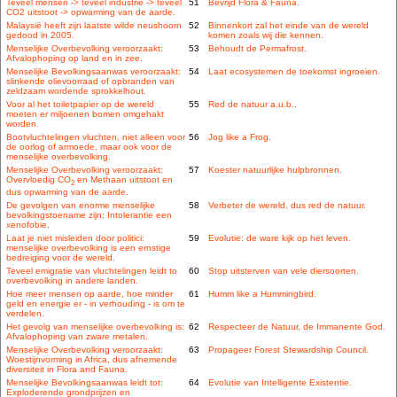
Teveel mensen -> teveel industrie -> teveel
51
Bevrijd Flora & Fauna.
CO2 uitstoot -> opwarming van de aarde.
Malaysië heeft zijn laatste wilde neushoorn
52
Binnenkort zal het einde van de wereld
gedood in 2005.
komen zoals wij die kennen.
Menselijke Overbevolking veroorzaakt:
53
Behoudt de Permafrost.
Afvalophoping op land en in zee.
Menselijke Bevolkingsaanwas veroorzaakt:
54
Laat ecosystemen de toekomst ingroeien.
slinkende olievoorraad of opbranden van
zeldzaam wordende sprokkelhout.
Voor al het toiletpapier op de wereld
55
Red de natuur a.u.b..
moeten er miljoenen bomen omgehakt
worden.
Bootvluchtelingen vluchten, niet alleen voor
56
Jog like a Frog.
de oorlog of armoede, maar ook voor de
menselijke overbevolking.
Menselijke Overbevolking veroorzaakt:
57
Koester natuurlijke hulpbronnen.
Overvloedig CO
en Methaan uitstoot en
2
dus opwarming van de aarde.
De gevolgen van enorme menselijke
58
Verbeter de wereld, dus red de natuur.
bevolkingstoename zijn: Intolerantie een
xenofobie.
Laat je niet misleiden door politici:
59
Evolutie: de ware kijk op het leven.
menselijke overbevolking is een ernstige
bedreiging voor de wereld.
Teveel emigratie van vluchtelingen leidt to
60
Stop uitsterven van vele diersoorten.
overbevolking in andere landen.
Hoe meer mensen op aarde, hoe minder
61
Humm like a Hummingbird.
geld en energie er - in verhouding - is om te
verdelen.
Het gevolg van menselijke overbevolking is:
62
Respecteer de Natuur, de Immanente God.
Afvalophoping van zware metalen.
Menselijke Overbevolking veroorzaakt:
63
Propageer Forest Stewardship Council.
Woestijnvorming in Africa, dus afnemende
diversiteit in Flora and Fauna.
Menselijke Bevolkingsaanwas leidt tot:
64
Evolutie van Intelligente Existentie.
Exploderende grondprijzen en