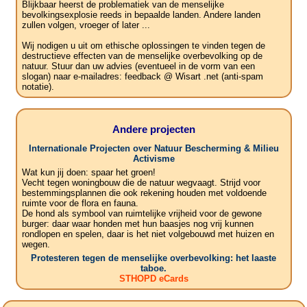
Blijkbaar heerst de problematiek van de menselijke
bevolkingsexplosie reeds in bepaalde landen. Andere landen
zullen volgen, vroeger of later ...
Wij nodigen u uit om ethische oplossingen te vinden tegen de
destructieve effecten van de menselijke overbevolking op de
natuur. Stuur dan uw advies (eventueel in de vorm van een
slogan) naar e-mailadres: feedback @ Wisart .net (anti-spam
notatie).
Andere projecten
Internationale Projecten over Natuur Bescherming & Milieu
Activisme
Wat kun jij doen: spaar het groen!
Vecht tegen woningbouw die de natuur wegvaagt. Strijd voor
bestemmingsplannen die ook rekening houden met voldoende
ruimte voor de flora en fauna.
De hond als symbool van ruimtelijke vrijheid voor de gewone
burger: daar waar honden met hun baasjes nog vrij kunnen
rondlopen en spelen, daar is het niet volgebouwd met huizen en
wegen.
Protesteren tegen de menselijke overbevolking: het laaste
taboe.
STHOPD eCards