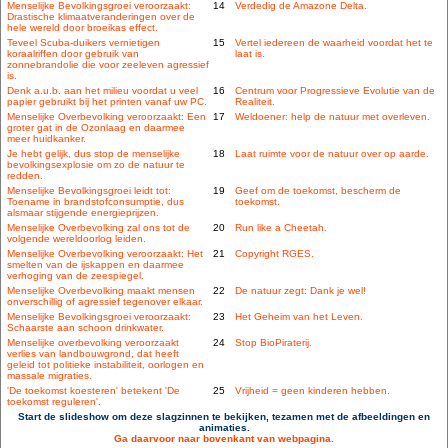
Menselijke Bevolkingsgroei veroorzaakt:
14
Verdedig de Amazone Delta.
Drastische klimaatveranderingen over de
hele wereld door broeikas effect.
Teveel Scuba-duikers vernietigen
15
Vertel iedereen de waarheid voordat het te
koraalriffen door gebruik van
laat is.
zonnebrandolie die voor zeeleven agressief
is.
Denk a.u.b. aan het milieu voordat u veel
16
Centrum voor Progressieve Evolutie van de
papier gebruikt bij het printen vanaf uw PC.
Realiteit.
Menselijke Overbevolking veroorzaakt: Een
17
Weldoener: help de natuur met overleven.
groter gat in de Ozonlaag en daarmee
meer huidkanker.
Je hebt gelijk, dus stop de menselijke
18
Laat ruimte voor de natuur over op aarde.
bevolkingsexplosie om zo de natuur te
redden.
Menselijke Bevolkingsgroei leidt tot:
19
Geef om de toekomst, bescherm de
Toename in brandstofconsumptie, dus
toekomst.
alsmaar stijgende energieprijzen.
Menselijke Overbevolking zal ons tot de
20
Run like a Cheetah.
volgende wereldoorlog leiden.
Menselijke Overbevolking veroorzaakt: Het
21
Copyright RGES.
smelten van de ijskappen en daarmee
verhoging van de zeespiegel.
Menselijke Overbevolking maakt mensen
22
De natuur zegt: Dank je wel!
onverschillig of agressief tegenover elkaar.
Menselijke Bevolkingsgroei veroorzaakt:
23
Het Geheim van het Leven.
Schaarste aan schoon drinkwater.
Menselijke overbevolking veroorzaakt
24
Stop BioPiraterij.
verlies van landbouwgrond, dat heeft
geleid tot politieke instabiliteit, oorlogen en
massale migraties.
'De toekomst koesteren' betekent 'De
25
Vrijheid = geen kinderen hebben.
toekomst reguleren'.
Start de slideshow om deze slagzinnen te bekijken, tezamen met de afbeeldingen en
animaties.
Ga daarvoor naar bovenkant van webpagina.