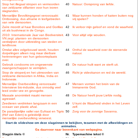
Stop het illegaal stropen en vermoorden
40
Natuur: Oorsprong van liefde.
van zeldzame olifanten voor hun ivoren
slagtanden.
Menselijke Bevolkingsgroei veroorzaakt:
41
Waar kunnen honden of katten buiten nog
Ontbossing, dus afname in leefgebieden
vrij spelen?
van vele diersoorten.
Zaïre moordt al haar Bonobos and Gorillas
42
Ik verloor mijn geloof en vond de waarheid.
uit als bushmeat in de Congo.
2010: Internationale Jaar van Biodiversiteit.
43
Voor altijd vrije wouden.
VN zegt: planten- en diersoorten
verdwijnen door uitbreiding van steden en
landbouw.
Omdat alles volgebouwd wordt, houden
44
Onthul de waarheid over de stervende
dorpelingen alleen nog maar dierbare
natuur.
herinneringen van hun geboorteplaats
over.
Gebruik condooms om ongewenste
45
De natuur huilt want ze sterft uit.
zwangerschappen te vermijden.
Stop de stroperij en het uitmoorden van
46
Richt je videokanon en red de wereld.
zeldzame diersoorten in Afrika, India en
Indonesie.
Menselijke Overbevolking veroorzaakt:
47
Mensen vormen het brein van de
Intensieve bio-industie, dus onnodig veel
Immanente God.
leed onder vee en gevogelte.
Massale anonimiteit maakt mensen
48
De Natuur heeft jouw Liefde nodig.
agressief.
Zeedieren verdrinken langzaam in een
49
U kunt de Waarheid vinden in het Leven
oceaan van plastic afval.
zelf.
De paradijselijke vallei van Eufraat en Tigris
50
Zorg voor de zonnige Savanna.
(Hof van Eden) is geleidelijk door
menselijke overbevolking verwoest.
Start de slideshow om deze slagzinnen te bekijken, tezamen met de afbeeldingen en
animaties.
Ga daarvoor naar bovenkant van webpagina.
Slagzin titels ©
Nr.
Typemachine tekst ©