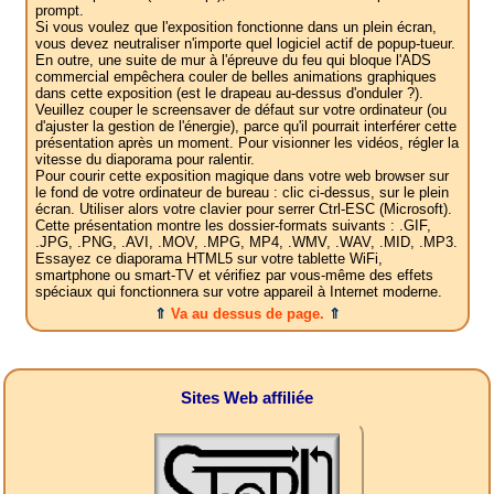
prompt.
Si vous voulez que l'exposition fonctionne dans un plein écran,
vous devez neutraliser n'importe quel logiciel actif de popup-tueur.
En outre, une suite de mur à l'épreuve du feu qui bloque l'ADS
commercial empêchera couler de belles animations graphiques
dans cette exposition (est le drapeau au-dessus d'onduler ?).
Veuillez couper le screensaver de défaut sur votre ordinateur (ou
d'ajuster la gestion de l'énergie), parce qu'il pourrait interférer cette
présentation après un moment. Pour visionner les vidéos, régler la
vitesse du diaporama pour ralentir.
Pour courir cette exposition magique dans votre web browser sur
le fond de votre ordinateur de bureau : clic ci-dessus, sur le plein
écran. Utiliser alors votre clavier pour serrer Ctrl-ESC (Microsoft).
Cette présentation montre les dossier-formats suivants : .GIF,
.JPG, .PNG, .AVI, .MOV, .MPG, MP4, .WMV, .WAV, .MID, .MP3.
Essayez ce diaporama HTML5 sur votre tablette WiFi,
smartphone ou smart-TV et vérifiez par vous-même des effets
spéciaux qui fonctionnera sur votre appareil à Internet moderne.
⇑
Va au dessus de page.
⇑
Sites Web affiliée