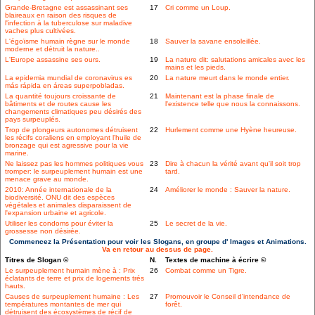
Grande-Bretagne est assassinant ses
17
Cri comme un Loup.
blaireaux en raison des risques de
l'infection à la tuberculose sur maladive
vaches plus cultivées.
L'égoïsme humain règne sur le monde
18
Sauver la savane ensoleillée.
moderne et détruit la nature..
L'Europe assassine ses ours.
19
La nature dit: salutations amicales avec les
mains et les pieds.
La epidemia mundial de coronavirus es
20
La nature meurt dans le monde entier.
más rápida en áreas superpobladas.
La quantité toujours croissante de
21
Maintenant est la phase finale de
bâtiments et de routes cause les
l'existence telle que nous la connaissons.
changements climatiques peu désirés des
pays surpeuplés.
Trop de plongeurs autonomes détruisent
22
Hurlement comme une Hyène heureuse.
les récifs coraliens en employant l'huile de
bronzage qui est agressive pour la vie
marine.
Ne laissez pas les hommes politiques vous
23
Dire à chacun la vérité avant qu'il soit trop
tromper: le surpeuplement humain est une
tard.
menace grave au monde.
2010: Année internationale de la
24
Améliorer le monde : Sauver la nature.
biodiversité. ONU dit des espèces
végétales et animales disparaissent de
l'expansion urbaine et agricole.
Utiliser les condoms pour éviter la
25
Le secret de la vie.
grossesse non désirée.
Commencez la Présentation pour voir les Slogans, en groupe d' Images et Animations.
Va en retour au dessus de page.
Titres de Slogan ©
N.
Textes de machine à écrire ©
Le surpeuplement humain mène à : Prix
26
Combat comme un Tigre.
éclatants de terre et prix de logements trés
hauts.
Causes de surpeuplement humaine : Les
27
Promouvoir le Conseil d'intendance de
températures montantes de mer qui
forêt.
détruisent des écosystèmes de récif de