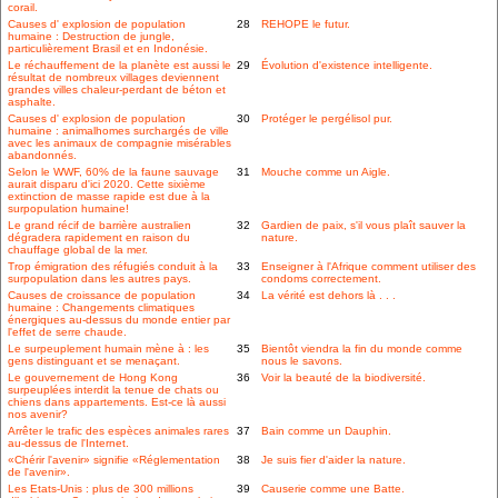
corail.
Causes d' explosion de population
28
REHOPE le futur.
humaine : Destruction de jungle,
particulièrement Brasil et en Indonésie.
Le réchauffement de la planète est aussi le
29
Évolution d'existence intelligente.
résultat de nombreux villages deviennent
grandes villes chaleur-perdant de béton et
asphalte.
Causes d' explosion de population
30
Protéger le pergélisol pur.
humaine : animalhomes surchargés de ville
avec les animaux de compagnie misérables
abandonnés.
Selon le WWF, 60% de la faune sauvage
31
Mouche comme un Aigle.
aurait disparu d'ici 2020. Cette sixième
extinction de masse rapide est due à la
surpopulation humaine!
Le grand récif de barrière australien
32
Gardien de paix, s'il vous plaît sauver la
dégradera rapidement en raison du
nature.
chauffage global de la mer.
Trop émigration des réfugiés conduit à la
33
Enseigner à l'Afrique comment utiliser des
surpopulation dans les autres pays.
condoms correctement.
Causes de croissance de population
34
La vérité est dehors là . . .
humaine : Changements climatiques
énergiques au-dessus du monde entier par
l'effet de serre chaude.
Le surpeuplement humain mène à : les
35
Bientôt viendra la fin du monde comme
gens distinguant et se menaçant.
nous le savons.
Le gouvernement de Hong Kong
36
Voir la beauté de la biodiversité.
surpeuplées interdit la tenue de chats ou
chiens dans appartements. Est-ce là aussi
nos avenir?
Arrêter le trafic des espèces animales rares
37
Bain comme un Dauphin.
au-dessus de l'Internet.
«Chérir l'avenir» signifie «Réglementation
38
Je suis fier d'aider la nature.
de l'avenir».
Les Etats-Unis : plus de 300 millions
39
Causerie comme une Batte.