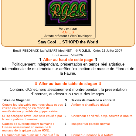
Vertrek naar
R.G.E.S.
Artiste créateur / WebDeveloper
Stay Cool ... STHOPD the World
Email: FEEDBACK [at] WISART [dot] NET .
©
R.G.E.S.
Créé: 22-Juillet-2007
Bout révisé:
7-8-2026.
⇑
Aller au haut de cette page
⇑
Politiquement indépendant, présentation en temps réel artistique
internationale de multimédia sur arrêter l'extinction de masse de Flora et de
la Faune.
⇓ Aller au bas de table de slogan ⇓
Contenu d'OneLiners aléatoirement montré pendant la présentation
d'Internet, au-dessus ou sous des images.
Titres de Slogan ©
N.
Textes de machine à écrire ©
Couvre-feu pitoyable pour des chats et des
1
Arrêter le chauffage global.
chiens en Allemagne en raison de
manifestation possible de grippe aviaire.
Si l'apocalypse arrive, elle sera causée par
2
Chercheur de vérité, s.v.p. sauvez la nature.
la surpopulation humaine.
Causes de surpeuplement humaine :
3
Imaginer un paradis normal.
Oiseau assassinant en raison de la
menace de la grippe aviaire H5N1.
La surpopulation humaine a conduit à la
4
Donner Puissance à la Nature.