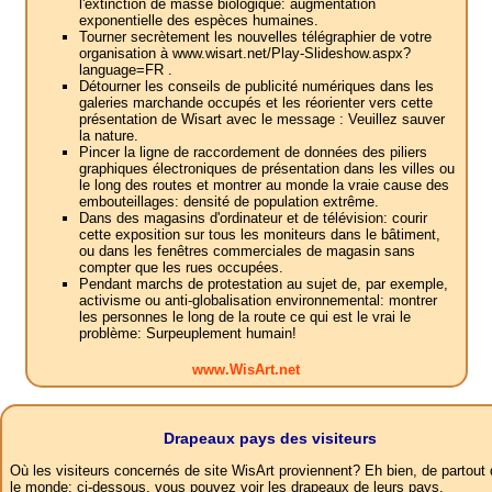
l'extinction de masse biologique: augmentation
exponentielle des espèces humaines.
Tourner secrètement les nouvelles télégraphier de votre
organisation à www.wisart.net/Play-Slideshow.aspx?
language=FR .
Détourner les conseils de publicité numériques dans les
galeries marchande occupés et les réorienter vers cette
présentation de Wisart avec le message : Veuillez sauver
la nature.
Pincer la ligne de raccordement de données des piliers
graphiques électroniques de présentation dans les villes ou
le long des routes et montrer au monde la vraie cause des
embouteillages: densité de population extrême.
Dans des magasins d'ordinateur et de télévision: courir
cette exposition sur tous les moniteurs dans le bâtiment,
ou dans les fenêtres commerciales de magasin sans
compter que les rues occupées.
Pendant marchs de protestation au sujet de, par exemple,
activisme ou anti-globalisation environnemental: montrer
les personnes le long de la route ce qui est le vrai le
problème: Surpeuplement humain!
www.WisArt.net
Drapeaux pays des visiteurs
Où les visiteurs concernés de site WisArt proviennent? Eh bien, de partout
le monde: ci-dessous, vous pouvez voir les drapeaux de leurs pays.