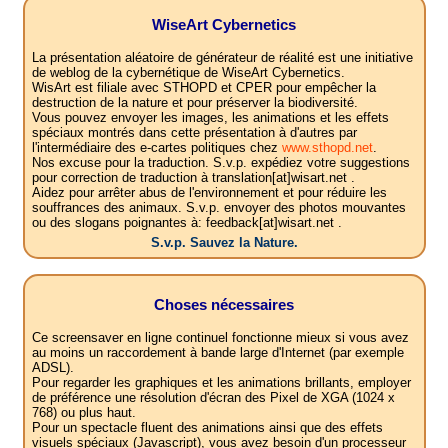
WiseArt Cybernetics
La présentation aléatoire de générateur de réalité est une initiative
de weblog de la cybernétique de WiseArt Cybernetics.
WisArt est filiale avec STHOPD et CPER pour empêcher la
destruction de la nature et pour préserver la biodiversité.
Vous pouvez envoyer les images, les animations et les effets
spéciaux montrés dans cette présentation à d'autres par
l'intermédiaire des e-cartes politiques chez
www.sthopd.net
.
Nos excuse pour la traduction. S.v.p. expédiez votre suggestions
pour correction de traduction à translation[at]wisart.net .
Aidez pour arrêter abus de l'environnement et pour réduire les
souffrances des animaux. S.v.p. envoyer des photos mouvantes
ou des slogans poignantes à: feedback[at]wisart.net .
S.v.p. Sauvez la Nature.
Choses nécessaires
Ce screensaver en ligne continuel fonctionne mieux si vous avez
au moins un raccordement à bande large d'Internet (par exemple
ADSL).
Pour regarder les graphiques et les animations brillants, employer
de préférence une résolution d'écran des Pixel de XGA (1024 x
768) ou plus haut.
Pour un spectacle fluent des animations ainsi que des effets
visuels spéciaux (Javascript), vous avez besoin d'un processeur