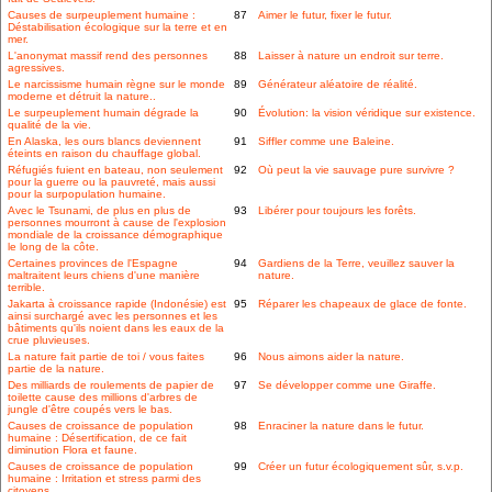
Causes de surpeuplement humaine :
87
Aimer le futur, fixer le futur.
Déstabilisation écologique sur la terre et en
mer.
L'anonymat massif rend des personnes
88
Laisser à nature un endroit sur terre.
agressives.
Le narcissisme humain règne sur le monde
89
Générateur aléatoire de réalité.
moderne et détruit la nature..
Le surpeuplement humain dégrade la
90
Évolution: la vision véridique sur existence.
qualité de la vie.
En Alaska, les ours blancs deviennent
91
Siffler comme une Baleine.
éteints en raison du chauffage global.
Réfugiés fuient en bateau, non seulement
92
Où peut la vie sauvage pure survivre ?
pour la guerre ou la pauvreté, mais aussi
pour la surpopulation humaine.
Avec le Tsunami, de plus en plus de
93
Libérer pour toujours les forêts.
personnes mourront à cause de l'explosion
mondiale de la croissance démographique
le long de la côte.
Certaines provinces de l'Espagne
94
Gardiens de la Terre, veuillez sauver la
maltraitent leurs chiens d'une manière
nature.
terrible.
Jakarta à croissance rapide (Indonésie) est
95
Réparer les chapeaux de glace de fonte.
ainsi surchargé avec les personnes et les
bâtiments qu'ils noient dans les eaux de la
crue pluvieuses.
La nature fait partie de toi / vous faites
96
Nous aimons aider la nature.
partie de la nature.
Des milliards de roulements de papier de
97
Se développer comme une Giraffe.
toilette cause des millions d'arbres de
jungle d'être coupés vers le bas.
Causes de croissance de population
98
Enraciner la nature dans le futur.
humaine : Désertification, de ce fait
diminution Flora et faune.
Causes de croissance de population
99
Créer un futur écologiquement sûr, s.v.p.
humaine : Irritation et stress parmi des
citoyens.