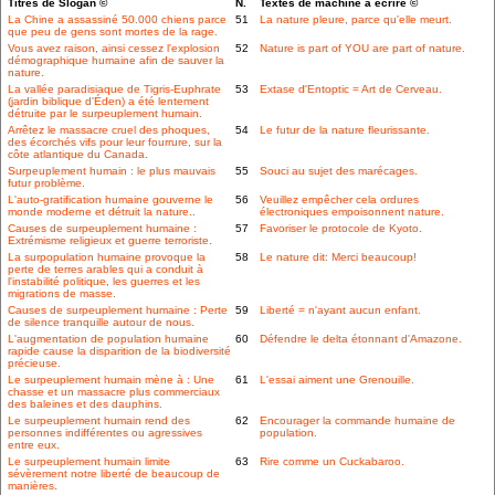
Titres de Slogan ©
N.
Textes de machine à écrire ©
La Chine a assassiné 50.000 chiens parce
51
La nature pleure, parce qu'elle meurt.
que peu de gens sont mortes de la rage.
Vous avez raison, ainsi cessez l'explosion
52
Nature is part of YOU are part of nature.
démographique humaine afin de sauver la
nature.
La vallée paradisiaque de Tigris-Euphrate
53
Extase d'Entoptic = Art de Cerveau.
(jardin biblique d'Éden) a été lentement
détruite par le surpeuplement humain.
Arrêtez le massacre cruel des phoques,
54
Le futur de la nature fleurissante.
des écorchés vifs pour leur fourrure, sur la
côte atlantique du Canada.
Surpeuplement humain : le plus mauvais
55
Souci au sujet des marécages.
futur problème.
L'auto-gratification humaine gouverne le
56
Veuillez empêcher cela ordures
monde moderne et détruit la nature..
électroniques empoisonnent nature.
Causes de surpeuplement humaine :
57
Favoriser le protocole de Kyoto.
Extrémisme religieux et guerre terroriste.
La surpopulation humaine provoque la
58
Le nature dit: Merci beaucoup!
perte de terres arables qui a conduit à
l'instabilité politique, les guerres et les
migrations de masse.
Causes de surpeuplement humaine : Perte
59
Liberté = n'ayant aucun enfant.
de silence tranquille autour de nous.
L'augmentation de population humaine
60
Défendre le delta étonnant d'Amazone.
rapide cause la disparition de la biodiversité
précieuse.
Le surpeuplement humain mène à : Une
61
L'essai aiment une Grenouille.
chasse et un massacre plus commerciaux
des baleines et des dauphins.
Le surpeuplement humain rend des
62
Encourager la commande humaine de
personnes indifférentes ou agressives
population.
entre eux.
Le surpeuplement humain limite
63
Rire comme un Cuckabaroo.
sévèrement notre liberté de beaucoup de
manières.