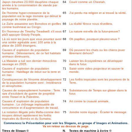
Japon meurtres 23.000 dauphins chaque
64
Courir comme un Cheetah.
année à la consommation de viande par
les humains.
De l'homme hyper-croissance de la
65
J'ai perdu ma religion et ai trouvé la vérité.
population est la rage monstre qui détruit le
paysage de notre planète.
Le Zaïre assassine son Bonobos et gorilles
66
La réalité féroce nous réveillera.
comme bushmeat au Congo.
En l'honneur de Timothy Treadwell: s'il vous
67
La nature est-elle de la futur-preuve?
plaît appuyer Grizzly People.
Là où sont les jours que vous pourriez avoir
68
Oh papillon, pourquoi pleurez-vous ?
une soirée agréable avec 100 amis à la
place de 1000 étrangers.
Causes d' explosion de population
69
Où peuvent les chats ou les chiens jouer
humaine : Déboisement, de ce fait habitats
librement dehors?
animaux diminuants.
La Malaisie a tué son dernier rhinocéros
70
Laisser les écosystèmes se développer
sauvage en 2005.
dans le futur.
Causes d' explosion de population
71
Saisir votre video projecteur et sauver le
humaine : Habillage de rebut sur la terre et
monde.
en mer.
Conséquences de l'énorme développement
72
Les forêts tropicales sont les poumons de la
de la population humaine sont : Intolérance
Terre.
et xénophobie.
Causes de surpeuplement humaine : Terre
73
Subsistances de Temps sur glisser dans le
rare d'excédent de guerre de propriété
futur.
entre l'Israel et la Palestine.
Causes d' explosion de population
74
Art contre la cruauté animale.
humaine : Le chômage impitoyable de
concurrence et d'augmentation de travail.
La notation illégale près Mafia-comme des
75
Joindre notre équipe : Écarter le message.
troupes détruit rapidement les forêts
tropicales du Bornéo et du Sumatra.
Commencez la Présentation pour voir les Slogans, en groupe d' Images et Animations.
Va en retour au dessus de page.
Titres de Slogan ©
N.
Textes de machine à écrire ©