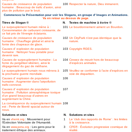
Causes de croissance de population
100
Respecter la nature, Dieu immanent.
humaine : Beaucoup de trafic d'avion, ainsi
plus de pollution par le bruit.
Commencez la Présentation pour voir les Slogans, en groupe d' Images et Animations.
Va en retour au dessus de page.
Titres de Slogan ©
N.
Textes de machine à écrire ©
Le surpeuplement humain mène à :
101
Le bourdonnement aiment un Bourdon.
Consommation de carburant croissante, de
ce fait prix de l'énergie éclatants.
Causes de croissance de population
102
Un CityPark n'est pas identique que la
humaine : Chauffage global et ainsi la
nature.
fonte des chapeaux de glace.
Causes d' explosion de population
103
Copyright RGES.
humaine : Nettoyer l'eau potable pour
devenir rare.
Causes de surpeuplement humaine : La
104
Cessez de mourir hors de beaucoup
fonte du pergélisol sibérien, ainsi le
d'espèces animales.
dégagement du gaz de méthane.
Le surpeuplement humain nous mènera à
105
Veuillez se conformer à l'acte d'espèces en
la prochaine guerre mondiale.
voie de disparition.
Causes d' explosion de population
106
humaine : Augmenter dans l'airpollution
trafic-connexe.
Causes d' explosion de population
107
humaine : Pollution atmosphérique toxique
d'un grand beaucoup d'usines en
augmentant la Chine.
La conséquence du surpeuplement humain
108
est : Perte de liberté spacial autour de
nous.
Solutions et sites
N.
Solutions et sites
Va en
vhemt.org
: Mouvement pour
1
Le 'club des rapports de Rome' : les limites
l'Extinction Volontaire de l'Humanité.
à la croissance.
Va en
www.peta.org
: Les gens pour le
3
CPER : Évolution progressive cosmique de
traitement éthique des animaux.
réalité.