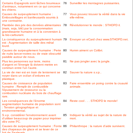
Certains Espagnols sont lâches bourreaux
76
Surveiller les montagnes puissantes.
d'animaux, notamment en ce qui concerne
les chiens.
Causes de surpeuplement humaine :
77
Vous pouvez trouver la vérité dans la vie
Embouteillages et banlieusards soumis à
elle-même.
une contrainte.
Flambée des prix des denrées alimentaires
78
Révolutionner le monde : STHOPD il.
(mais, soja, blé) par la consommation
grandissante humaine et à la conversion à
la bio-carburant.
La conséquence du surpeuplement humain
79
Envoyer un eCard chez www.STHOPD.net.
est : Augmentation de taille des métal
lourd.
Causes de surpeuplement humaine : Perte
80
Humm aiment un Colibri.
de nuits lancer-noires ou de vraie obscurité
paisible autour de nous.
Plus les personnes sur terre, moins
81
Ne pas jongler avec la jungle.
d'argent et l'énergie là doivent mettre en
commun entre l'un l'autre.
La vie de mer est en train de lentement se
82
Sauver la nature s.v.p..
noyer dans un océan d'ordures en
plastique.
Causes de croissance de population
83
Faire ensemble un poing contre la cruauté
humaine : Remplir de combustible
animale.
l'épuisement de ressource ou la
combustion nucléaire du bois de chauffage
rare.
Les conséquences de l'énorme
84
Reste cool . . . STHOPD le monde!
augmentation humaine de population sont
: Tension géographique et
environnemental.
S.v.p. considérer l'environnement avant
85
Indiquer la vérité au sujet de la nature de
d'utiliser beaucoup de papier pour imprimer
mort.
dès votre PC.
Causes de surpeuplement humaine : Fonte
86
Philanthrope : la nature d'aide survivent.
des chapeaux de glace et se lever de ce
fait de Sealevels.