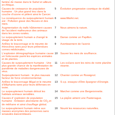
famine de masse dans le Sahel et ailleurs
en Afrique.
Causes de croissance de population
5
Évolution progressive cosmique de réalité.
humaine : Un plus grand trou dans la
couche d'ozone et pèlent ainsi le Cancer.
La conséquence du surpeuplement humain
6
www.WisArt.net.
est : Pollution grave des fleuves et des
mers.
Augmentation du trafic hâtivement causes
7
Nous aimons la nature.
de l'accident malheureux des animaux
dans les zones rurales.
Le surpeuplement humain a changé le
8
Danse comme un Papillon.
visage de la terre.
Arrêtez le braconnage et le meurtre de
9
Avertissement de l'avenir.
rhinocéros rares pour leurs prétendues
cornes médicinales..
L'explosion démographique humaine cause
10
Sauver les mers de souffrance.
un holocauste parmi les espèces animales
et de plantes.
Causes de surpeuplement humaine : Une
11
Les océans sont les reins de notre planète
plus grande chance de la manifestation de
vivante.
pandémie de maladies dangereuses de
virus.
Surpeuplement humain : le plus mauvais
12
Chanter comme un Rossignol.
facteur de force environnemental.
Arrêtez le braconnage illégal et le meurtre
13
S.v.p. essayez d'être épargner d'énergie.
d'éléphants rares pour leurs défenses en
ivoire.
Le surpeuplement humain détruit les
14
Marcher comme une Bergeronnette.
habitats animaux sensibles.
Causes d' explosion de population
15
La piqûre aiment une Pastenague.
humaine : Émission abondante de CO
et
2
de méthane et ainsi chauffage global.
Le surpeuplement humain mène aux
16
Nourrir les ressources naturelles.
masses anonymes des personnes sans
scrupules égocentriques.