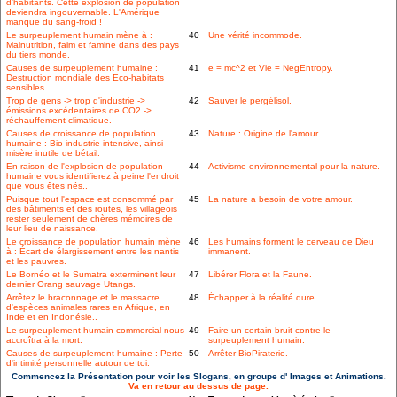
d'habitants. Cette explosion de population
deviendra ingouvernable. L'Amérique
manque du sang-froid !
Le surpeuplement humain mène à :
40
Une vérité incommode.
Malnutrition, faim et famine dans des pays
du tiers monde.
Causes de surpeuplement humaine :
41
e = mc^2 et Vie = NegEntropy.
Destruction mondiale des Eco-habitats
sensibles.
Trop de gens -> trop d'industrie ->
42
Sauver le pergélisol.
émissions excédentaires de CO2 ->
réchauffement climatique.
Causes de croissance de population
43
Nature : Origine de l'amour.
humaine : Bio-industrie intensive, ainsi
misère inutile de bétail.
En raison de l'explosion de population
44
Activisme environnemental pour la nature.
humaine vous identifierez à peine l'endroit
que vous êtes nés..
Puisque tout l'espace est consommé par
45
La nature a besoin de votre amour.
des bâtiments et des routes, les villageois
rester seulement de chères mémoires de
leur lieu de naissance.
Le croissance de population humain mène
46
Les humains forment le cerveau de Dieu
à : Écart de élargissement entre les nantis
immanent.
et les pauvres.
Le Bornéo et le Sumatra exterminent leur
47
Libérer Flora et la Faune.
dernier Orang sauvage Utangs.
Arrêtez le braconnage et le massacre
48
Échapper à la réalité dure.
d'espèces animales rares en Afrique, en
Inde et en Indonésie..
Le surpeuplement humain commercial nous
49
Faire un certain bruit contre le
accroîtra à la mort.
surpeuplement humain.
Causes de surpeuplement humaine : Perte
50
Arrêter BioPiraterie.
d'intimité personnelle autour de toi.
Commencez la Présentation pour voir les Slogans, en groupe d' Images et Animations.
Va en retour au dessus de page.