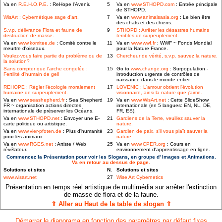
Va en
R.E.H.O.P.E.
: ReHope l'Avenir.
5
Va en
www.STHOPD.com
: Entrée principale
de STHOPD.
WisArt : Cybernétique sage d'art.
7
Va en
www.animalsasia.org
: Le bien être
des chats et des chiens.
S.v.p. délivrance Flora et faune de
9
STHOPD : Arrêter les désastres humains
destruction de masse.
terribles de surpeuplement.
Va en
www.komitee.de
: Comité contre le
11
Va en
www.wwf.fr
: WWF ~ Fonds Mondial
meurtre d'oiseaux.
pour la Nature France.
Voulez-vous faire partie du problème ou de
13
Chercheur de vérité, s.v.p. sauvez la nature.
la solution?
Sans compter que l'arche congelée :
15
Go to
www.change.org
: Surpopulation -
Fertilité d'humain de gel!
introduction urgente de contrôles de
naissance dans le monde entier
REHOPE : Régler l'écologie moralement
17
LOVENIC : L'amour obtient l'évolution
humaine de surpeuplement.
visionnaire, ainsi la nature que j'aime.
Va en
www.seashepherd.fr
: Sea Shepherd
19
Va en
www.WisArt.net
: Cette SlideShow
FR ~ organisation actions directes
internationale (en 5 langues: EN, NL, DE,
internationale de préserver les Océans.
FR, ES).
Va en
www.STHOPD.net
: Envoyer une E-
21
Gardiens de la Terre, veuillez sauver la
carte politique ou artistique.
nature.
Va en
www.vier-pfoten.de
: Plus d'humanité
23
Gardien de paix, s'il vous plaît sauver la
pour les animaux.
nature.
Va en
www.RGES.net
: Artiste / Web
25
Va en
www.CPER.org
: Cours en
révélateur.
environnement d'apprentissage en ligne.
Commencez la Présentation pour voir les Slogans, en groupe d' Images et Animations.
Va en retour au dessus de page.
Solutions et sites
N.
Solutions et sites
www.wisart.net
27
Wise Art Cybernetics
Présentation en temps réel artistique de multimédia sur arrêter l'extinction
de masse de flora et de la faune.
⇑ Aller au Haut de la table de slogan ⇑
Démarrer le diaporama en fonction des paramètres par défaut fixes