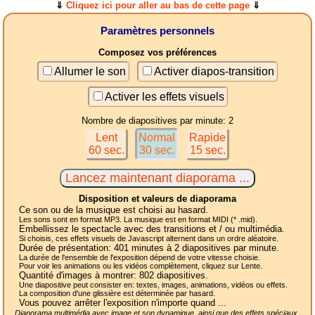
⇓
Cliquez ici pour aller au bas de cette page
⇓
Paramètres personnels
Composez vos préférences
Allumer le son
Activer diapos-transition
Activer les effets visuels
Nombre de diapositives par minute: 2
Lent
Normal
Rapide
60 sec.
30 sec.
15 sec.
Disposition et valeurs de diaporama
Ce son ou de la musique est choisi au hasard.
Les sons sont en format MP3. La musique est en format MIDI (* .mid).
Embellissez le spectacle avec des transitions et / ou multimédia.
Si choisis, ces effets visuels de Javascript alternent dans un ordre aléatoire.
Durée de présentation:
401
minutes à 2
diapositives
par minute.
La durée de l'ensemble de l'exposition dépend de votre vitesse choisie.
Pour voir les animations ou les vidéos complètement, cliquez sur Lente.
Quantité d'images à montrer:
802
diapositives.
Une diapositive peut consister en: textes, images, animations, vidéos ou effets.
La composition d'une glissière est déterminée par hasard.
Vous pouvez arrêter l'exposition n'importe quand ...
Diaporama multimédia avec image et son dynamique, ainsi que des effets spéciaux,