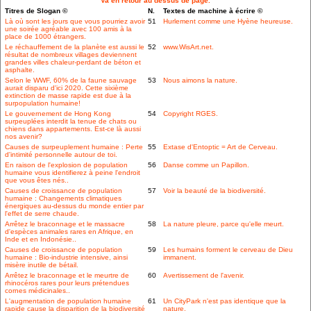
Va en retour au dessus de page.
Titres de Slogan ©
N.
Textes de machine à écrire ©
Là où sont les jours que vous pourriez avoir
51
Hurlement comme une Hyène heureuse.
une soirée agréable avec 100 amis à la
place de 1000 étrangers.
Le réchauffement de la planète est aussi le
52
www.WisArt.net.
résultat de nombreux villages deviennent
grandes villes chaleur-perdant de béton et
asphalte.
Selon le WWF, 60% de la faune sauvage
53
Nous aimons la nature.
aurait disparu d'ici 2020. Cette sixième
extinction de masse rapide est due à la
surpopulation humaine!
Le gouvernement de Hong Kong
54
Copyright RGES.
surpeuplées interdit la tenue de chats ou
chiens dans appartements. Est-ce là aussi
nos avenir?
Causes de surpeuplement humaine : Perte
55
Extase d'Entoptic = Art de Cerveau.
d'intimité personnelle autour de toi.
En raison de l'explosion de population
56
Danse comme un Papillon.
humaine vous identifierez à peine l'endroit
que vous êtes nés..
Causes de croissance de population
57
Voir la beauté de la biodiversité.
humaine : Changements climatiques
énergiques au-dessus du monde entier par
l'effet de serre chaude.
Arrêtez le braconnage et le massacre
58
La nature pleure, parce qu'elle meurt.
d'espèces animales rares en Afrique, en
Inde et en Indonésie..
Causes de croissance de population
59
Les humains forment le cerveau de Dieu
humaine : Bio-industrie intensive, ainsi
immanent.
misère inutile de bétail.
Arrêtez le braconnage et le meurtre de
60
Avertissement de l'avenir.
rhinocéros rares pour leurs prétendues
cornes médicinales..
L'augmentation de population humaine
61
Un CityPark n'est pas identique que la
rapide cause la disparition de la biodiversité
nature.