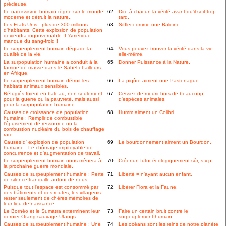
précieuse.
Le narcissisme humain règne sur le monde
62
Dire à chacun la vérité avant qu'il soit trop
moderne et détruit la nature..
tard.
Les Etats-Unis : plus de 300 millions
63
Siffler comme une Baleine.
d'habitants. Cette explosion de population
deviendra ingouvernable. L'Amérique
manque du sang-froid !
Le surpeuplement humain dégrade la
64
Vous pouvez trouver la vérité dans la vie
qualité de la vie.
elle-même.
La surpopulation humaine a conduit à la
65
Donner Puissance à la Nature.
famine de masse dans le Sahel et ailleurs
en Afrique.
Le surpeuplement humain détruit les
66
La piqûre aiment une Pastenague.
habitats animaux sensibles.
Réfugiés fuient en bateau, non seulement
67
Cessez de mourir hors de beaucoup
pour la guerre ou la pauvreté, mais aussi
d'espèces animales.
pour la surpopulation humaine.
Causes de croissance de population
68
Humm aiment un Colibri.
humaine : Remplir de combustible
l'épuisement de ressource ou la
combustion nucléaire du bois de chauffage
rare.
Causes d' explosion de population
69
Le bourdonnement aiment un Bourdon.
humaine : Le chômage impitoyable de
concurrence et d'augmentation de travail.
Le surpeuplement humain nous mènera à
70
Créer un futur écologiquement sûr, s.v.p.
la prochaine guerre mondiale.
Causes de surpeuplement humaine : Perte
71
Liberté = n'ayant aucun enfant.
de silence tranquille autour de nous.
Puisque tout l'espace est consommé par
72
Libérer Flora et la Faune.
des bâtiments et des routes, les villageois
rester seulement de chères mémoires de
leur lieu de naissance.
Le Bornéo et le Sumatra exterminent leur
73
Faire un certain bruit contre le
dernier Orang sauvage Utangs.
surpeuplement humain.
Causes de surpeuplement humaine : Une
74
Les océans sont les reins de notre planète