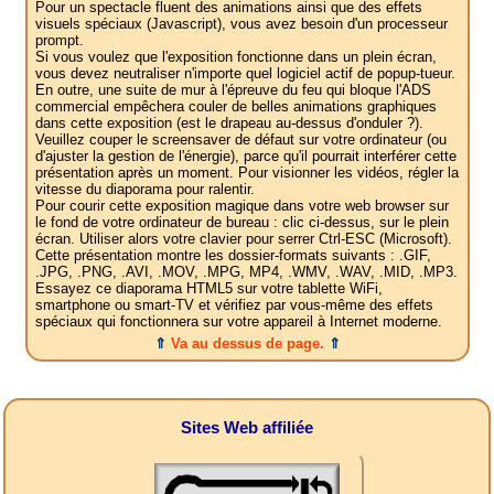
Pour un spectacle fluent des animations ainsi que des effets
visuels spéciaux (Javascript), vous avez besoin d'un processeur
prompt.
Si vous voulez que l'exposition fonctionne dans un plein écran,
vous devez neutraliser n'importe quel logiciel actif de popup-tueur.
En outre, une suite de mur à l'épreuve du feu qui bloque l'ADS
commercial empêchera couler de belles animations graphiques
dans cette exposition (est le drapeau au-dessus d'onduler ?).
Veuillez couper le screensaver de défaut sur votre ordinateur (ou
d'ajuster la gestion de l'énergie), parce qu'il pourrait interférer cette
présentation après un moment. Pour visionner les vidéos, régler la
vitesse du diaporama pour ralentir.
Pour courir cette exposition magique dans votre web browser sur
le fond de votre ordinateur de bureau : clic ci-dessus, sur le plein
écran. Utiliser alors votre clavier pour serrer Ctrl-ESC (Microsoft).
Cette présentation montre les dossier-formats suivants : .GIF,
.JPG, .PNG, .AVI, .MOV, .MPG, MP4, .WMV, .WAV, .MID, .MP3.
Essayez ce diaporama HTML5 sur votre tablette WiFi,
smartphone ou smart-TV et vérifiez par vous-même des effets
spéciaux qui fonctionnera sur votre appareil à Internet moderne.
⇑
Va au dessus de page.
⇑
Sites Web affiliée