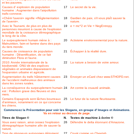
et les pauvres.
Causes d' explosion de population
17
Le secret de la vie.
humaine : Augmenter dans l'airpollution
trafic-connexe.
«Chérir l'avenir» signifie «Réglementation
18
Gardien de paix, s'il vous plaît sauver la
de l'avenir».
nature.
Avec le Tsunami, de plus en plus de
19
e = mc^2 et Vie = NegEntropy.
personnes mourront à cause de l'explosion
mondiale de la croissance démographique
le long de la côte.
Le surpeuplement humain mène à :
20
Activisme environnemental pour la nature.
Malnutrition, faim et famine dans des pays
du tiers monde.
Causes de croissance de population
21
Échapper à la réalité dure.
humaine : Désertification, de ce fait
diminution Flora et faune.
2010: Année internationale de la
22
La nature a besoin de votre amour.
biodiversité. ONU dit des espèces
végétales et animales disparaissent de
l'expansion urbaine et agricole.
Augmentation du trafic hâtivement causes
23
Envoyer un eCard chez www.STHOPD.net.
de l'accident malheureux des animaux
dans les zones rurales.
La conséquence du surpeuplement humain
24
Art contre la cruauté animale.
est : Pollution grave des fleuves et des
mers.
Certains Espagnols sont lâches bourreaux
25
Le futur de la nature fleurissante.
d'animaux, notamment en ce qui concerne
les chiens.
Commencez la Présentation pour voir les Slogans, en groupe d' Images et Animations.
Va en retour au dessus de page.
Titres de Slogan ©
N.
Textes de machine à écrire ©
Vous avez raison, ainsi cessez l'explosion
26
Défendre le delta étonnant d'Amazone.
démographique humaine afin de sauver la
nature.
Trop de plongeurs autonomes détruisent
27
Courir comme un Cheetah.