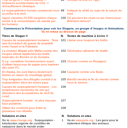
émissions excédentaires de CO2 ->
réchauffement climatique.
Le surpeuplement humain commercial nous
99
Indiquer la vérité au sujet de la nature de
accroîtra à la mort.
mort.
Japon meurtres 23.000 dauphins chaque
100
Où peuvent les chats ou les chiens jouer
année à la consommation de viande par
librement dehors?
les humains.
Commencez la Présentation pour voir les Slogans, en groupe d' Images et Animations.
Va en retour au dessus de page.
Titres de Slogan ©
N.
Textes de machine à écrire ©
Causes de surpeuplement humaine : Terre
101
Libérer pour toujours les forêts.
rare d'excédent de guerre de propriété
entre l'Israel et la Palestine.
La notation illégale près Mafia-comme des
102
Générateur aléatoire de réalité.
troupes détruit rapidement les forêts
tropicales du Bornéo et du Sumatra.
S.v.p. considérer l'environnement avant
103
Chanter comme un Rossignol.
d'utiliser beaucoup de papier pour imprimer
dès votre PC.
En Alaska, les ours blancs deviennent
104
Causerie comme une Batte.
éteints en raison du chauffage global.
Trop émigration des réfugiés conduit à la
105
Bientôt viendra la fin du monde comme
surpopulation dans les autres pays.
nous le savons.
Causes de surpeuplement humaine : Les
106
températures montantes de mer qui
détruisent des écosystèmes de récif de
corail.
Surpeuplement humain : le plus mauvais
107
futur problème.
Utiliser les condoms pour éviter la
108
grossesse non désirée.
Solutions et sites
N.
Solutions et sites
Go to
www.change.org
: Surpopulation -
1
Va en
www.peta.org
: Les gens pour le
introduction urgente de contrôles de
traitement éthique des animaux.
naissance dans le monde entier