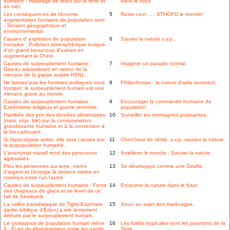
humaine : Habillage de rebut sur la terre et
dans le futur.
en mer.
Les conséquences de l'énorme
5
Reste cool . . . STHOPD le monde!
augmentation humaine de population sont
: Tension géographique et
environnemental.
Causes d' explosion de population
6
Sauver la nature s.v.p..
humaine : Pollution atmosphérique toxique
d'un grand beaucoup d'usines en
augmentant la Chine.
Causes de surpeuplement humaine :
7
Imaginer un paradis normal.
Oiseau assassinant en raison de la
menace de la grippe aviaire H5N1.
Ne laissez pas les hommes politiques vous
8
Philanthrope : la nature d'aide survivent.
tromper: le surpeuplement humain est une
menace grave au monde.
Causes de surpeuplement humaine :
9
Encourager la commande humaine de
Extrémisme religieux et guerre terroriste.
population.
Flambée des prix des denrées alimentaires
10
Surveiller les montagnes puissantes.
(mais, soja, blé) par la consommation
grandissante humaine et à la conversion à
la bio-carburant.
Si l'apocalypse arrive, elle sera causée par
11
Chercheur de vérité, s.v.p. sauvez la nature.
la surpopulation humaine.
L'anonymat massif rend des personnes
12
Améliorer le monde : Sauver la nature.
agressives.
Plus les personnes sur terre, moins
13
Se développer comme une Giraffe.
d'argent et l'énergie là doivent mettre en
commun entre l'un l'autre.
Causes de surpeuplement humaine : Fonte
14
Enraciner la nature dans le futur.
des chapeaux de glace et se lever de ce
fait de Sealevels.
La vallée paradisiaque de Tigris-Euphrate
15
Souci au sujet des marécages.
(jardin biblique d'Éden) a été lentement
détruite par le surpeuplement humain.
Le croissance de population humain mène
16
Les forêts tropicales sont les poumons de la
à : Écart de élargissement entre les nantis
Terre.