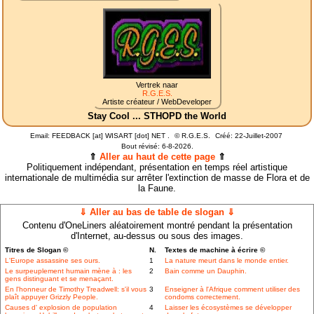
Vertrek naar
R.G.E.S.
Artiste créateur / WebDeveloper
Stay Cool ... STHOPD the World
Email: FEEDBACK [at] WISART [dot] NET .
©
R.G.E.S.
Créé: 22-Juillet-2007
Bout révisé:
6-8-2026.
⇑
Aller au haut de cette page
⇑
Politiquement indépendant, présentation en temps réel artistique
internationale de multimédia sur arrêter l'extinction de masse de Flora et de
la Faune.
⇓ Aller au bas de table de slogan ⇓
Contenu d'OneLiners aléatoirement montré pendant la présentation
d'Internet, au-dessus ou sous des images.
Titres de Slogan ©
N.
Textes de machine à écrire ©
L'Europe assassine ses ours.
1
La nature meurt dans le monde entier.
Le surpeuplement humain mène à : les
2
Bain comme un Dauphin.
gens distinguant et se menaçant.
En l'honneur de Timothy Treadwell: s'il vous
3
Enseigner à l'Afrique comment utiliser des
plaît appuyer Grizzly People.
condoms correctement.
Causes d' explosion de population
4
Laisser les écosystèmes se développer