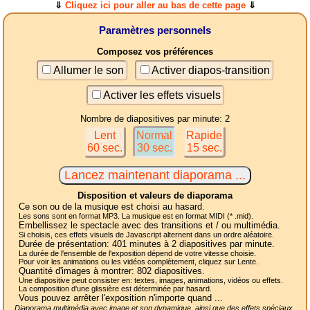
⇓
Cliquez ici pour aller au bas de cette page
⇓
Paramètres personnels
Composez vos préférences
Allumer le son
Activer diapos-transition
Activer les effets visuels
Nombre de diapositives par minute: 2
Lent
Normal
Rapide
60 sec.
30 sec.
15 sec.
Disposition et valeurs de diaporama
Ce son ou de la musique est choisi au hasard.
Les sons sont en format MP3. La musique est en format MIDI (* .mid).
Embellissez le spectacle avec des transitions et / ou multimédia.
Si choisis, ces effets visuels de Javascript alternent dans un ordre aléatoire.
Durée de présentation:
401
minutes à 2
diapositives
par minute.
La durée de l'ensemble de l'exposition dépend de votre vitesse choisie.
Pour voir les animations ou les vidéos complètement, cliquez sur Lente.
Quantité d'images à montrer:
802
diapositives.
Une diapositive peut consister en: textes, images, animations, vidéos ou effets.
La composition d'une glissière est déterminée par hasard.
Vous pouvez arrêter l'exposition n'importe quand ...
Diaporama multimédia avec image et son dynamique, ainsi que des effets spéciaux,