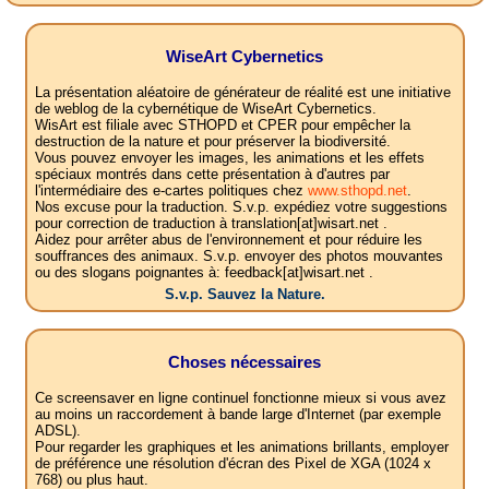
WiseArt Cybernetics
La présentation aléatoire de générateur de réalité est une initiative
de weblog de la cybernétique de WiseArt Cybernetics.
WisArt est filiale avec STHOPD et CPER pour empêcher la
destruction de la nature et pour préserver la biodiversité.
Vous pouvez envoyer les images, les animations et les effets
spéciaux montrés dans cette présentation à d'autres par
l'intermédiaire des e-cartes politiques chez
www.sthopd.net
.
Nos excuse pour la traduction. S.v.p. expédiez votre suggestions
pour correction de traduction à translation[at]wisart.net .
Aidez pour arrêter abus de l'environnement et pour réduire les
souffrances des animaux. S.v.p. envoyer des photos mouvantes
ou des slogans poignantes à: feedback[at]wisart.net .
S.v.p. Sauvez la Nature.
Choses nécessaires
Ce screensaver en ligne continuel fonctionne mieux si vous avez
au moins un raccordement à bande large d'Internet (par exemple
ADSL).
Pour regarder les graphiques et les animations brillants, employer
de préférence une résolution d'écran des Pixel de XGA (1024 x
768) ou plus haut.