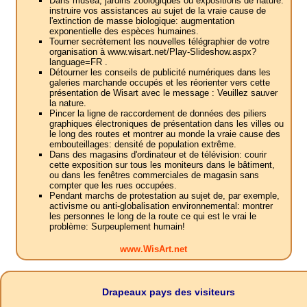
Dans musea, jardins zoologiques ou expositions de nature:
instruire vos assistances au sujet de la vraie cause de
l'extinction de masse biologique: augmentation
exponentielle des espèces humaines.
Tourner secrètement les nouvelles télégraphier de votre
organisation à www.wisart.net/Play-Slideshow.aspx?
language=FR .
Détourner les conseils de publicité numériques dans les
galeries marchande occupés et les réorienter vers cette
présentation de Wisart avec le message : Veuillez sauver
la nature.
Pincer la ligne de raccordement de données des piliers
graphiques électroniques de présentation dans les villes ou
le long des routes et montrer au monde la vraie cause des
embouteillages: densité de population extrême.
Dans des magasins d'ordinateur et de télévision: courir
cette exposition sur tous les moniteurs dans le bâtiment,
ou dans les fenêtres commerciales de magasin sans
compter que les rues occupées.
Pendant marchs de protestation au sujet de, par exemple,
activisme ou anti-globalisation environnemental: montrer
les personnes le long de la route ce qui est le vrai le
problème: Surpeuplement humain!
www.WisArt.net
Drapeaux pays des visiteurs