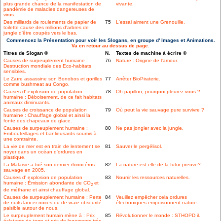
plus grande chance de la manifestation de
vivante.
pandémie de maladies dangereuses de
virus.
Des milliards de roulements de papier de
75
L'essai aiment une Grenouille.
toilette cause des millions d'arbres de
jungle d'être coupés vers le bas.
Commencez la Présentation pour voir les Slogans, en groupe d' Images et Animations.
Va en retour au dessus de page.
Titres de Slogan ©
N.
Textes de machine à écrire ©
Causes de surpeuplement humaine :
76
Nature : Origine de l'amour.
Destruction mondiale des Eco-habitats
sensibles.
Le Zaïre assassine son Bonobos et gorilles
77
Arrêter BioPiraterie.
comme bushmeat au Congo.
Causes d' explosion de population
78
Oh papillon, pourquoi pleurez-vous ?
humaine : Déboisement, de ce fait habitats
animaux diminuants.
Causes de croissance de population
79
Où peut la vie sauvage pure survivre ?
humaine : Chauffage global et ainsi la
fonte des chapeaux de glace.
Causes de surpeuplement humaine :
80
Ne pas jongler avec la jungle.
Embouteillages et banlieusards soumis à
une contrainte.
La vie de mer est en train de lentement se
81
Sauver le pergélisol.
noyer dans un océan d'ordures en
plastique.
La Malaisie a tué son dernier rhinocéros
82
La nature est-elle de la futur-preuve?
sauvage en 2005.
Causes d' explosion de population
83
Nourrir les ressources naturelles.
humaine : Émission abondante de CO
et
2
de méthane et ainsi chauffage global.
Causes de surpeuplement humaine : Perte
84
Veuillez empêcher cela ordures
de nuits lancer-noires ou de vraie obscurité
électroniques empoisonnent nature.
paisible autour de nous.
Le surpeuplement humain mène à : Prix
85
Révolutionner le monde : STHOPD il.
éclatants de terre et prix de logements trés