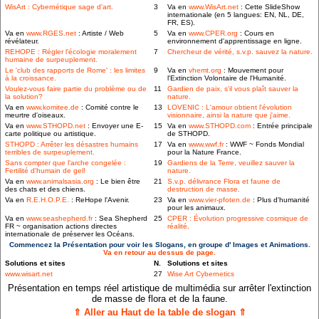
WisArt : Cybernétique sage d'art.
3
Va en
www.WisArt.net
: Cette SlideShow
internationale (en 5 langues: EN, NL, DE,
FR, ES).
Va en
www.RGES.net
: Artiste / Web
5
Va en
www.CPER.org
: Cours en
révélateur.
environnement d'apprentissage en ligne.
REHOPE : Régler l'écologie moralement
7
Chercheur de vérité, s.v.p. sauvez la nature.
humaine de surpeuplement.
Le 'club des rapports de Rome' : les limites
9
Va en
vhemt.org
: Mouvement pour
à la croissance.
l'Extinction Volontaire de l'Humanité.
Voulez-vous faire partie du problème ou de
11
Gardien de paix, s'il vous plaît sauver la
la solution?
nature.
Va en
www.komitee.de
: Comité contre le
13
LOVENIC : L'amour obtient l'évolution
meurtre d'oiseaux.
visionnaire, ainsi la nature que j'aime.
Va en
www.STHOPD.net
: Envoyer une E-
15
Va en
www.STHOPD.com
: Entrée principale
carte politique ou artistique.
de STHOPD.
STHOPD : Arrêter les désastres humains
17
Va en
www.wwf.fr
: WWF ~ Fonds Mondial
terribles de surpeuplement.
pour la Nature France.
Sans compter que l'arche congelée :
19
Gardiens de la Terre, veuillez sauver la
Fertilité d'humain de gel!
nature.
Va en
www.animalsasia.org
: Le bien être
21
S.v.p. délivrance Flora et faune de
des chats et des chiens.
destruction de masse.
Va en
R.E.H.O.P.E.
: ReHope l'Avenir.
23
Va en
www.vier-pfoten.de
: Plus d'humanité
pour les animaux.
Va en
www.seashepherd.fr
: Sea Shepherd
25
CPER : Évolution progressive cosmique de
FR ~ organisation actions directes
réalité.
internationale de préserver les Océans.
Commencez la Présentation pour voir les Slogans, en groupe d' Images et Animations.
Va en retour au dessus de page.
Solutions et sites
N.
Solutions et sites
www.wisart.net
27
Wise Art Cybernetics
Présentation en temps réel artistique de multimédia sur arrêter l'extinction
de masse de flora et de la faune.
⇑ Aller au Haut de la table de slogan ⇑