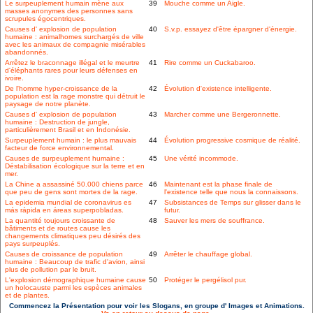
Le surpeuplement humain mène aux
39
Mouche comme un Aigle.
masses anonymes des personnes sans
scrupules égocentriques.
Causes d' explosion de population
40
S.v.p. essayez d'être épargner d'énergie.
humaine : animalhomes surchargés de ville
avec les animaux de compagnie misérables
abandonnés.
Arrêtez le braconnage illégal et le meurtre
41
Rire comme un Cuckabaroo.
d'éléphants rares pour leurs défenses en
ivoire.
De l'homme hyper-croissance de la
42
Évolution d'existence intelligente.
population est la rage monstre qui détruit le
paysage de notre planète.
Causes d' explosion de population
43
Marcher comme une Bergeronnette.
humaine : Destruction de jungle,
particulièrement Brasil et en Indonésie.
Surpeuplement humain : le plus mauvais
44
Évolution progressive cosmique de réalité.
facteur de force environnemental.
Causes de surpeuplement humaine :
45
Une vérité incommode.
Déstabilisation écologique sur la terre et en
mer.
La Chine a assassiné 50.000 chiens parce
46
Maintenant est la phase finale de
que peu de gens sont mortes de la rage.
l'existence telle que nous la connaissons.
La epidemia mundial de coronavirus es
47
Subsistances de Temps sur glisser dans le
más rápida en áreas superpobladas.
futur.
La quantité toujours croissante de
48
Sauver les mers de souffrance.
bâtiments et de routes cause les
changements climatiques peu désirés des
pays surpeuplés.
Causes de croissance de population
49
Arrêter le chauffage global.
humaine : Beaucoup de trafic d'avion, ainsi
plus de pollution par le bruit.
L'explosion démographique humaine cause
50
Protéger le pergélisol pur.
un holocauste parmi les espèces animales
et de plantes.
Commencez la Présentation pour voir les Slogans, en groupe d' Images et Animations.