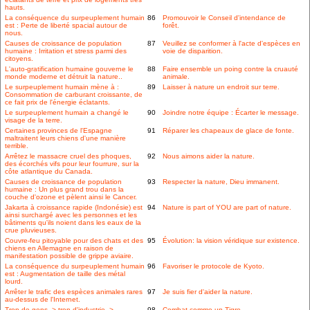
hauts.
La conséquence du surpeuplement humain
86
Promouvoir le Conseil d'intendance de
est : Perte de liberté spacial autour de
forêt.
nous.
Causes de croissance de population
87
Veuillez se conformer à l'acte d'espèces en
humaine : Irritation et stress parmi des
voie de disparition.
citoyens.
L'auto-gratification humaine gouverne le
88
Faire ensemble un poing contre la cruauté
monde moderne et détruit la nature..
animale.
Le surpeuplement humain mène à :
89
Laisser à nature un endroit sur terre.
Consommation de carburant croissante, de
ce fait prix de l'énergie éclatants.
Le surpeuplement humain a changé le
90
Joindre notre équipe : Écarter le message.
visage de la terre.
Certaines provinces de l'Espagne
91
Réparer les chapeaux de glace de fonte.
maltraitent leurs chiens d'une manière
terrible.
Arrêtez le massacre cruel des phoques,
92
Nous aimons aider la nature.
des écorchés vifs pour leur fourrure, sur la
côte atlantique du Canada.
Causes de croissance de population
93
Respecter la nature, Dieu immanent.
humaine : Un plus grand trou dans la
couche d'ozone et pèlent ainsi le Cancer.
Jakarta à croissance rapide (Indonésie) est
94
Nature is part of YOU are part of nature.
ainsi surchargé avec les personnes et les
bâtiments qu'ils noient dans les eaux de la
crue pluvieuses.
Couvre-feu pitoyable pour des chats et des
95
Évolution: la vision véridique sur existence.
chiens en Allemagne en raison de
manifestation possible de grippe aviaire.
La conséquence du surpeuplement humain
96
Favoriser le protocole de Kyoto.
est : Augmentation de taille des métal
lourd.
Arrêter le trafic des espèces animales rares
97
Je suis fier d'aider la nature.
au-dessus de l'Internet.
Trop de gens -> trop d'industrie ->
98
Combat comme un Tigre.