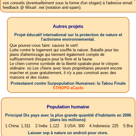
vos conseils (éventuellement sous la forme d'un slogan) à l'adresse email:
feedback @ Wisart .net (notation anti-spam).
Autres projets
Projet éducatif international sur la protection de nature et
l'activisme environnemental.
Que pouvez-vous faire: sauvez le vert!
Lutte contre le logement qui souffle la nature. Bataille pour les
plans d'atterrissage qui tiennent également compte de
suffisamment d'espace pour la flore et la faune.
Le chien comme symbole de la liberté spatiale pour le citoyen
ordinaire: où Les chiens avec leurs propriétaires peuvent encore
marcher et jouer gratuitement, il n'y a pas construit avec des
maisons et des routes.
Protestaient contre Surpopulation Humaines: la Tabou Finale
STHOPD eCards
Population humaine
Principal Dix pays avec la plus grande quantité d'habitants en 2006
(dans les millions):
a: 1,311 2.India: 1,122 3.USA: 300 4.Indonesia: 225 5.Brasil: 187 6.P
Laisser svp à nature un endroit pour vivre.