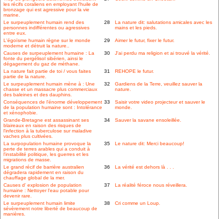
les récifs coraliens en employant l'huile de
bronzage qui est agressive pour la vie
marine.
Le surpeuplement humain rend des
28
La nature dit: salutations amicales avec les
personnes indifférentes ou agressives
mains et les pieds.
entre eux.
L'égoïsme humain règne sur le monde
29
Aimer le futur, fixer le futur.
moderne et détruit la nature..
Causes de surpeuplement humaine : La
30
J'ai perdu ma religion et ai trouvé la vérité.
fonte du pergélisol sibérien, ainsi le
dégagement du gaz de méthane.
La nature fait partie de toi / vous faites
31
REHOPE le futur.
partie de la nature.
Le surpeuplement humain mène à : Une
32
Gardiens de la Terre, veuillez sauver la
chasse et un massacre plus commerciaux
nature.
des baleines et des dauphins.
Conséquences de l'énorme développement
33
Saisir votre video projecteur et sauver le
de la population humaine sont : Intolérance
monde.
et xénophobie.
Grande-Bretagne est assassinant ses
34
Sauver la savane ensoleillée.
blaireaux en raison des risques de
l'infection à la tuberculose sur maladive
vaches plus cultivées.
La surpopulation humaine provoque la
35
Le nature dit: Merci beaucoup!
perte de terres arables qui a conduit à
l'instabilité politique, les guerres et les
migrations de masse.
Le grand récif de barrière australien
36
La vérité est dehors là . . .
dégradera rapidement en raison du
chauffage global de la mer.
Causes d' explosion de population
37
La réalité féroce nous réveillera.
humaine : Nettoyer l'eau potable pour
devenir rare.
Le surpeuplement humain limite
38
Cri comme un Loup.
sévèrement notre liberté de beaucoup de
manières.