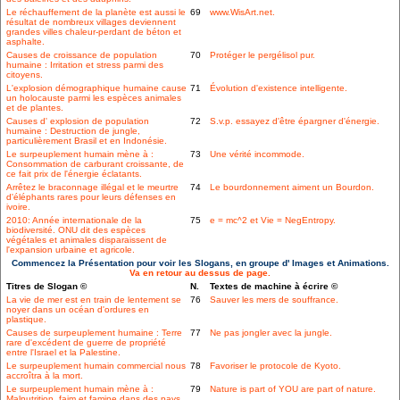
Le réchauffement de la planète est aussi le
69
www.WisArt.net.
résultat de nombreux villages deviennent
grandes villes chaleur-perdant de béton et
asphalte.
Causes de croissance de population
70
Protéger le pergélisol pur.
humaine : Irritation et stress parmi des
citoyens.
L'explosion démographique humaine cause
71
Évolution d'existence intelligente.
un holocauste parmi les espèces animales
et de plantes.
Causes d' explosion de population
72
S.v.p. essayez d'être épargner d'énergie.
humaine : Destruction de jungle,
particulièrement Brasil et en Indonésie.
Le surpeuplement humain mène à :
73
Une vérité incommode.
Consommation de carburant croissante, de
ce fait prix de l'énergie éclatants.
Arrêtez le braconnage illégal et le meurtre
74
Le bourdonnement aiment un Bourdon.
d'éléphants rares pour leurs défenses en
ivoire.
2010: Année internationale de la
75
e = mc^2 et Vie = NegEntropy.
biodiversité. ONU dit des espèces
végétales et animales disparaissent de
l'expansion urbaine et agricole.
Commencez la Présentation pour voir les Slogans, en groupe d' Images et Animations.
Va en retour au dessus de page.
Titres de Slogan ©
N.
Textes de machine à écrire ©
La vie de mer est en train de lentement se
76
Sauver les mers de souffrance.
noyer dans un océan d'ordures en
plastique.
Causes de surpeuplement humaine : Terre
77
Ne pas jongler avec la jungle.
rare d'excédent de guerre de propriété
entre l'Israel et la Palestine.
Le surpeuplement humain commercial nous
78
Favoriser le protocole de Kyoto.
accroîtra à la mort.
Le surpeuplement humain mène à :
79
Nature is part of YOU are part of nature.
Malnutrition, faim et famine dans des pays