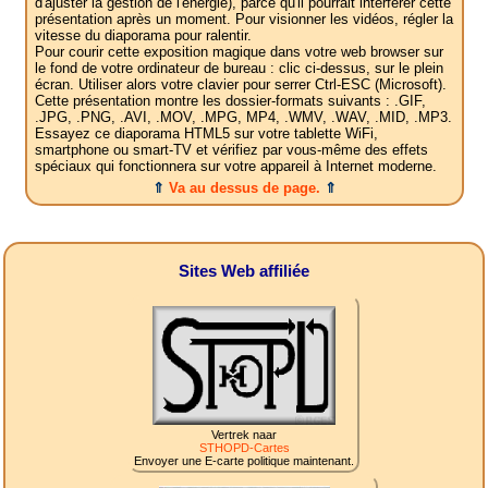
d'ajuster la gestion de l'énergie), parce qu'il pourrait interférer cette
présentation après un moment. Pour visionner les vidéos, régler la
vitesse du diaporama pour ralentir.
Pour courir cette exposition magique dans votre web browser sur
le fond de votre ordinateur de bureau : clic ci-dessus, sur le plein
écran. Utiliser alors votre clavier pour serrer Ctrl-ESC (Microsoft).
Cette présentation montre les dossier-formats suivants : .GIF,
.JPG, .PNG, .AVI, .MOV, .MPG, MP4, .WMV, .WAV, .MID, .MP3.
Essayez ce diaporama HTML5 sur votre tablette WiFi,
smartphone ou smart-TV et vérifiez par vous-même des effets
spéciaux qui fonctionnera sur votre appareil à Internet moderne.
⇑
Va au dessus de page.
⇑
Sites Web affiliée
Vertrek naar
STHOPD-Cartes
Envoyer une E-carte politique maintenant.