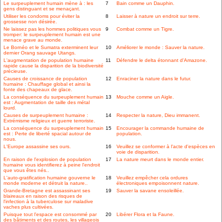
Le surpeuplement humain mène à : les
7
Bain comme un Dauphin.
gens distinguant et se menaçant.
Utiliser les condoms pour éviter la
8
Laisser à nature un endroit sur terre.
grossesse non désirée.
Ne laissez pas les hommes politiques vous
9
Combat comme un Tigre.
tromper: le surpeuplement humain est une
menace grave au monde.
Le Bornéo et le Sumatra exterminent leur
10
Améliorer le monde : Sauver la nature.
dernier Orang sauvage Utangs.
L'augmentation de population humaine
11
Défendre le delta étonnant d'Amazone.
rapide cause la disparition de la biodiversité
précieuse.
Causes de croissance de population
12
Enraciner la nature dans le futur.
humaine : Chauffage global et ainsi la
fonte des chapeaux de glace.
La conséquence du surpeuplement humain
13
Mouche comme un Aigle.
est : Augmentation de taille des métal
lourd.
Causes de surpeuplement humaine :
14
Respecter la nature, Dieu immanent.
Extrémisme religieux et guerre terroriste.
La conséquence du surpeuplement humain
15
Encourager la commande humaine de
est : Perte de liberté spacial autour de
population.
nous.
L'Europe assassine ses ours.
16
Veuillez se conformer à l'acte d'espèces en
voie de disparition.
En raison de l'explosion de population
17
La nature meurt dans le monde entier.
humaine vous identifierez à peine l'endroit
que vous êtes nés..
L'auto-gratification humaine gouverne le
18
Veuillez empêcher cela ordures
monde moderne et détruit la nature..
électroniques empoisonnent nature.
Grande-Bretagne est assassinant ses
19
Sauver la savane ensoleillée.
blaireaux en raison des risques de
l'infection à la tuberculose sur maladive
vaches plus cultivées.
Puisque tout l'espace est consommé par
20
Libérer Flora et la Faune.
des bâtiments et des routes, les villageois