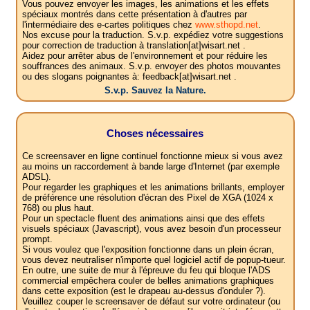
Vous pouvez envoyer les images, les animations et les effets
spéciaux montrés dans cette présentation à d'autres par
l'intermédiaire des e-cartes politiques chez
www.sthopd.net
.
Nos excuse pour la traduction. S.v.p. expédiez votre suggestions
pour correction de traduction à translation[at]wisart.net .
Aidez pour arrêter abus de l'environnement et pour réduire les
souffrances des animaux. S.v.p. envoyer des photos mouvantes
ou des slogans poignantes à: feedback[at]wisart.net .
S.v.p. Sauvez la Nature.
Choses nécessaires
Ce screensaver en ligne continuel fonctionne mieux si vous avez
au moins un raccordement à bande large d'Internet (par exemple
ADSL).
Pour regarder les graphiques et les animations brillants, employer
de préférence une résolution d'écran des Pixel de XGA (1024 x
768) ou plus haut.
Pour un spectacle fluent des animations ainsi que des effets
visuels spéciaux (Javascript), vous avez besoin d'un processeur
prompt.
Si vous voulez que l'exposition fonctionne dans un plein écran,
vous devez neutraliser n'importe quel logiciel actif de popup-tueur.
En outre, une suite de mur à l'épreuve du feu qui bloque l'ADS
commercial empêchera couler de belles animations graphiques
dans cette exposition (est le drapeau au-dessus d'onduler ?).
Veuillez couper le screensaver de défaut sur votre ordinateur (ou