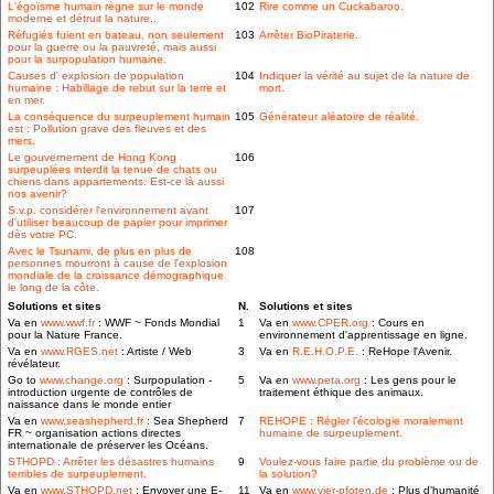
L'égoïsme humain règne sur le monde
102
Rire comme un Cuckabaroo.
moderne et détruit la nature..
Réfugiés fuient en bateau, non seulement
103
Arrêter BioPiraterie.
pour la guerre ou la pauvreté, mais aussi
pour la surpopulation humaine.
Causes d' explosion de population
104
Indiquer la vérité au sujet de la nature de
humaine : Habillage de rebut sur la terre et
mort.
en mer.
La conséquence du surpeuplement humain
105
Générateur aléatoire de réalité.
est : Pollution grave des fleuves et des
mers.
Le gouvernement de Hong Kong
106
surpeuplées interdit la tenue de chats ou
chiens dans appartements. Est-ce là aussi
nos avenir?
S.v.p. considérer l'environnement avant
107
d'utiliser beaucoup de papier pour imprimer
dès votre PC.
Avec le Tsunami, de plus en plus de
108
personnes mourront à cause de l'explosion
mondiale de la croissance démographique
le long de la côte.
Solutions et sites
N.
Solutions et sites
Va en
www.wwf.fr
: WWF ~ Fonds Mondial
1
Va en
www.CPER.org
: Cours en
pour la Nature France.
environnement d'apprentissage en ligne.
Va en
www.RGES.net
: Artiste / Web
3
Va en
R.E.H.O.P.E.
: ReHope l'Avenir.
révélateur.
Go to
www.change.org
: Surpopulation -
5
Va en
www.peta.org
: Les gens pour le
introduction urgente de contrôles de
traitement éthique des animaux.
naissance dans le monde entier
Va en
www.seashepherd.fr
: Sea Shepherd
7
REHOPE : Régler l'écologie moralement
FR ~ organisation actions directes
humaine de surpeuplement.
internationale de préserver les Océans.
STHOPD : Arrêter les désastres humains
9
Voulez-vous faire partie du problème ou de
terribles de surpeuplement.
la solution?
Va en
www.STHOPD.net
: Envoyer une E-
11
Va en
www.vier-pfoten.de
: Plus d'humanité