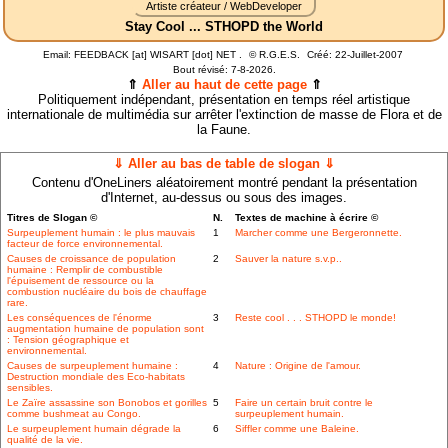
Artiste créateur / WebDeveloper
Stay Cool ... STHOPD the World
Email: FEEDBACK [at] WISART [dot] NET .
©
R.G.E.S.
Créé: 22-Juillet-2007
Bout révisé:
7-8-2026.
⇑
Aller au haut de cette page
⇑
Politiquement indépendant, présentation en temps réel artistique
internationale de multimédia sur arrêter l'extinction de masse de Flora et de
la Faune.
⇓ Aller au bas de table de slogan ⇓
Contenu d'OneLiners aléatoirement montré pendant la présentation
d'Internet, au-dessus ou sous des images.
Titres de Slogan ©
N.
Textes de machine à écrire ©
Surpeuplement humain : le plus mauvais
1
Marcher comme une Bergeronnette.
facteur de force environnemental.
Causes de croissance de population
2
Sauver la nature s.v.p..
humaine : Remplir de combustible
l'épuisement de ressource ou la
combustion nucléaire du bois de chauffage
rare.
Les conséquences de l'énorme
3
Reste cool . . . STHOPD le monde!
augmentation humaine de population sont
: Tension géographique et
environnemental.
Causes de surpeuplement humaine :
4
Nature : Origine de l'amour.
Destruction mondiale des Eco-habitats
sensibles.
Le Zaïre assassine son Bonobos et gorilles
5
Faire un certain bruit contre le
comme bushmeat au Congo.
surpeuplement humain.
Le surpeuplement humain dégrade la
6
Siffler comme une Baleine.
qualité de la vie.