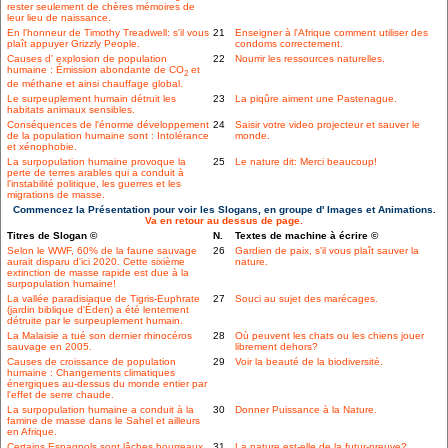
rester seulement de chères mémoires de
leur lieu de naissance.
En l'honneur de Timothy Treadwell: s'il vous
21
Enseigner à l'Afrique comment utiliser des
plaît appuyer Grizzly People.
condoms correctement.
Causes d' explosion de population
22
Nourrir les ressources naturelles.
humaine : Émission abondante de CO
et
2
de méthane et ainsi chauffage global.
Le surpeuplement humain détruit les
23
La piqûre aiment une Pastenague.
habitats animaux sensibles.
Conséquences de l'énorme développement
24
Saisir votre video projecteur et sauver le
de la population humaine sont : Intolérance
monde.
et xénophobie.
La surpopulation humaine provoque la
25
Le nature dit: Merci beaucoup!
perte de terres arables qui a conduit à
l'instabilité politique, les guerres et les
migrations de masse.
Commencez la Présentation pour voir les Slogans, en groupe d' Images et Animations.
Va en retour au dessus de page.
Titres de Slogan ©
N.
Textes de machine à écrire ©
Selon le WWF, 60% de la faune sauvage
26
Gardien de paix, s'il vous plaît sauver la
aurait disparu d'ici 2020. Cette sixième
nature.
extinction de masse rapide est due à la
surpopulation humaine!
La vallée paradisiaque de Tigris-Euphrate
27
Souci au sujet des marécages.
(jardin biblique d'Éden) a été lentement
détruite par le surpeuplement humain.
La Malaisie a tué son dernier rhinocéros
28
Où peuvent les chats ou les chiens jouer
sauvage en 2005.
librement dehors?
Causes de croissance de population
29
Voir la beauté de la biodiversité.
humaine : Changements climatiques
énergiques au-dessus du monde entier par
l'effet de serre chaude.
La surpopulation humaine a conduit à la
30
Donner Puissance à la Nature.
famine de masse dans le Sahel et ailleurs
en Afrique.
Certains Espagnols sont lâches bourreaux
31
La nature est-elle de la futur-preuve?