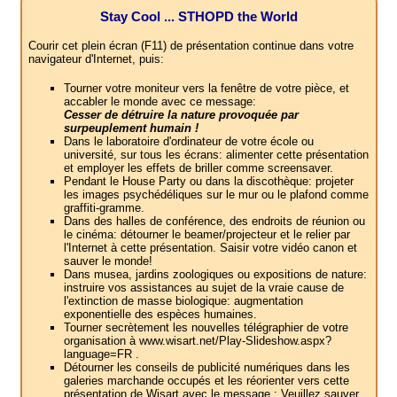
Stay Cool ... STHOPD the World
Courir cet plein écran (F11) de présentation continue dans votre
navigateur d'Internet, puis:
Tourner votre moniteur vers la fenêtre de votre pièce, et
accabler le monde avec ce message:
Cesser de détruire la nature provoquée par
surpeuplement humain !
Dans le laboratoire d'ordinateur de votre école ou
université, sur tous les écrans: alimenter cette présentation
et employer les effets de briller comme screensaver.
Pendant le House Party ou dans la discothèque: projeter
les images psychédéliques sur le mur ou le plafond comme
graffiti-gramme.
Dans des halles de conférence, des endroits de réunion ou
le cinéma: détourner le beamer/projecteur et le relier par
l'Internet à cette présentation. Saisir votre vidéo canon et
sauver le monde!
Dans musea, jardins zoologiques ou expositions de nature:
instruire vos assistances au sujet de la vraie cause de
l'extinction de masse biologique: augmentation
exponentielle des espèces humaines.
Tourner secrètement les nouvelles télégraphier de votre
organisation à www.wisart.net/Play-Slideshow.aspx?
language=FR .
Détourner les conseils de publicité numériques dans les
galeries marchande occupés et les réorienter vers cette
présentation de Wisart avec le message : Veuillez sauver