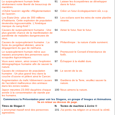
Le surpeuplement humain limite
91
Laisser les écosystèmes se développer
sévèrement notre liberté de beaucoup de
dans le futur.
manières.
«Chérir l'avenir» signifie «Réglementation
92
Créer un futur écologiquement sûr, s.v.p.
de l'avenir».
Les Etats-Unis : plus de 300 millions
93
Les océans sont les reins de notre planète
d'habitants. Cette explosion de population
vivante.
deviendra ingouvernable. L'Amérique
manque du sang-froid !
Causes de surpeuplement humaine : Une
94
Aimer le futur, fixer le futur.
plus grande chance de la manifestation de
pandémie de maladies dangereuses de
virus.
Causes de surpeuplement humaine : La
95
Philanthrope : la nature d'aide survivent.
fonte du pergélisol sibérien, ainsi le
dégagement du gaz de méthane.
Le surpeuplement humain mène aux
96
Promouvoir le Conseil d'intendance de
masses anonymes des personnes sans
forêt.
scrupules égocentriques.
Vous avez raison, ainsi cessez l'explosion
97
Échapper à la réalité dure.
démographique humaine afin de sauver la
nature.
Causes de croissance de population
98
Le secret de la vie.
humaine : Un plus grand trou dans la
couche d'ozone et pèlent ainsi le Cancer.
Augmentation du trafic hâtivement causes
99
Gardiens de la Terre, veuillez sauver la
de l'accident malheureux des animaux
nature.
dans les zones rurales.
Japon meurtres 23.000 dauphins chaque
100
Nous aimons la nature.
année à la consommation de viande par
les humains.
Commencez la Présentation pour voir les Slogans, en groupe d' Images et Animations.
Va en retour au dessus de page.
Titres de Slogan ©
N.
Textes de machine à écrire ©
L'anonymat massif rend des personnes
101
J'ai perdu ma religion et ai trouvé la vérité.
agressives.