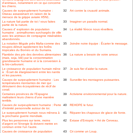
d'animaux, notamment en ce qui concerne
les chiens.
Causes de surpeuplement humaine :
32
Art contre la cruauté animale.
Oiseau assassinant en raison de la
menace de la grippe aviaire H5N1.
La nature fait partie de toi / vous faites
33
Imaginer un paradis normal.
partie de la nature.
Causes d' explosion de population
34
La réalité féroce nous réveillera.
humaine : animalhomes surchargés de ville
avec les animaux de compagnie misérables
abandonnés.
La notation illégale près Mafia-comme des
35
Joindre notre équipe : Écarter le message.
troupes détruit rapidement les forêts
tropicales du Bornéo et du Sumatra.
Flambée des prix des denrées alimentaires
36
La nature a besoin de votre amour.
(mais, soja, blé) par la consommation
grandissante humaine et à la conversion à
la bio-carburant.
Le croissance de population humain mène
37
Je suis fier d'aider la nature.
à : Écart de élargissement entre les nantis
et les pauvres.
Causes de surpeuplement humaine : Les
38
Surveiller les montagnes puissantes.
températures montantes de mer qui
détruisent des écosystèmes de récif de
corail.
Certaines provinces de l'Espagne
39
Activisme environnemental pour la nature.
maltraitent leurs chiens d'une manière
terrible.
Causes de surpeuplement humaine : Perte
40
REHOPE le futur.
d'intimité personnelle autour de toi.
Le surpeuplement humain nous mènera à
41
Réparer les chapeaux de glace de fonte.
la prochaine guerre mondiale.
Plus les personnes sur terre, moins
42
Extase d'Entoptic = Art de Cerveau.
d'argent et l'énergie là doivent mettre en
commun entre l'un l'autre.
Causes de croissance de population
43
Cri comme un Loup.