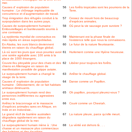
mer.
Causes d' explosion de population
56
Les forêts tropicales sont les poumons de la
humaine : Le chômage impitoyable de
Terre.
concurrence et d'augmentation de travail.
Trop émigration des réfugiés conduit à la
57
Cessez de mourir hors de beaucoup
surpopulation dans les autres pays.
d'espèces animales.
Causes de surpeuplement humaine :
58
Où peut la vie sauvage pure survivre ?
Embouteillages et banlieusards soumis à
une contrainte.
La epidemia mundial de coronavirus es
59
Maintenant est la phase finale de
más rápida en áreas superpobladas.
l'existence telle que nous la connaissons.
En Alaska, les ours blancs deviennent
60
Le futur de la nature fleurissante.
éteints en raison du chauffage global.
Là où sont les jours que vous pourriez avoir
61
Hurlement comme une Hyène heureuse.
une soirée agréable avec 100 amis à la
place de 1000 étrangers.
Couvre-feu pitoyable pour des chats et des
62
Libérer pour toujours les forêts.
chiens en Allemagne en raison de
manifestation possible de grippe aviaire.
Le surpeuplement humain a changé le
63
Arrêter le chauffage global.
visage de la terre.
Causes d' explosion de population
64
Danse comme un Papillon.
humaine : Déboisement, de ce fait habitats
animaux diminuants.
Le surpeuplement humain rend des
65
Oh papillon, pourquoi pleurez-vous ?
personnes indifférentes ou agressives
entre eux.
Arrêtez le braconnage et le massacre
66
Courir comme un Cheetah.
d'espèces animales rares en Afrique, en
Inde et en Indonésie..
Le grand récif de barrière australien
67
La nature pleure, parce qu'elle meurt.
dégradera rapidement en raison du
chauffage global de la mer.
Le surpeuplement humain mène à : Une
68
La vérité est dehors là . . .
chasse et un massacre plus commerciaux
des baleines et des dauphins.