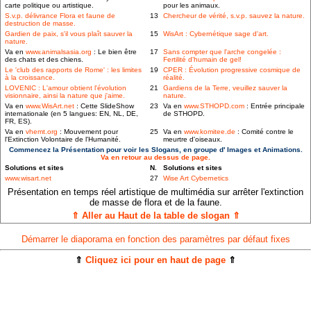
carte politique ou artistique.
pour les animaux.
S.v.p. délivrance Flora et faune de
13
Chercheur de vérité, s.v.p. sauvez la nature.
destruction de masse.
Gardien de paix, s'il vous plaît sauver la
15
WisArt : Cybernétique sage d'art.
nature.
Va en
www.animalsasia.org
: Le bien être
17
Sans compter que l'arche congelée :
des chats et des chiens.
Fertilité d'humain de gel!
Le 'club des rapports de Rome' : les limites
19
CPER : Évolution progressive cosmique de
à la croissance.
réalité.
LOVENIC : L'amour obtient l'évolution
21
Gardiens de la Terre, veuillez sauver la
visionnaire, ainsi la nature que j'aime.
nature.
Va en
www.WisArt.net
: Cette SlideShow
23
Va en
www.STHOPD.com
: Entrée principale
internationale (en 5 langues: EN, NL, DE,
de STHOPD.
FR, ES).
Va en
vhemt.org
: Mouvement pour
25
Va en
www.komitee.de
: Comité contre le
l'Extinction Volontaire de l'Humanité.
meurtre d'oiseaux.
Commencez la Présentation pour voir les Slogans, en groupe d' Images et Animations.
Va en retour au dessus de page.
Solutions et sites
N.
Solutions et sites
www.wisart.net
27
Wise Art Cybernetics
Présentation en temps réel artistique de multimédia sur arrêter l'extinction
de masse de flora et de la faune.
⇑ Aller au Haut de la table de slogan ⇑
Démarrer le diaporama en fonction des paramètres par défaut fixes
⇑
Cliquez ici pour en haut de page
⇑