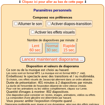
⇓
Cliquez ici pour aller au bas de cette page
⇓
Paramètres personnels
Composez vos préférences
Allumer le son
Activer diapos-transition
Activer les effets visuels
Nombre de diapositives par minute: 2
Lent
Normal
Rapide
60 sec.
30 sec.
15 sec.
Disposition et valeurs de diaporama
Ce son ou de la musique est choisi au hasard.
Les sons sont en format MP3. La musique est en format MIDI (* .mid).
Embellissez le spectacle avec des transitions et / ou multimédia.
Si choisis, ces effets visuels de Javascript alternent dans un ordre aléatoire.
Durée de présentation:
401
minutes à 2
diapositives
par minute.
La durée de l'ensemble de l'exposition dépend de votre vitesse choisie.
Pour voir les animations ou les vidéos complètement, cliquez sur Lente.
Quantité d'images à montrer:
802
diapositives.
Une diapositive peut consister en: textes, images, animations, vidéos ou effets.
La composition d'une glissière est déterminée par hasard.
Vous pouvez arrêter l'exposition n'importe quand ...
Diaporama multimédia avec image et son dynamique, ainsi que des effets spéciaux,