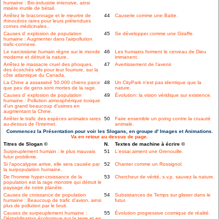
humaine : Bio-industrie intensive, ainsi
misère inutile de bétail.
Arrêtez le braconnage et le meurtre de
44
Causerie comme une Batte.
rhinocéros rares pour leurs prétendues
cornes médicinales..
Causes d' explosion de population
45
Se développer comme une Giraffe.
humaine : Augmenter dans l'airpollution
trafic-connexe.
Le narcissisme humain règne sur le monde
46
Les humains forment le cerveau de Dieu
moderne et détruit la nature..
immanent.
Arrêtez le massacre cruel des phoques,
47
Avertissement de l'avenir.
des écorchés vifs pour leur fourrure, sur la
côte atlantique du Canada.
La Chine a assassiné 50.000 chiens parce
48
Un CityPark n'est pas identique que la
que peu de gens sont mortes de la rage.
nature.
Causes d' explosion de population
49
Évolution: la vision véridique sur existence.
humaine : Pollution atmosphérique toxique
d'un grand beaucoup d'usines en
augmentant la Chine.
Arrêter le trafic des espèces animales rares
50
Faire ensemble un poing contre la cruauté
au-dessus de l'Internet.
animale.
Commencez la Présentation pour voir les Slogans, en groupe d' Images et Animations.
Va en retour au dessus de page.
Titres de Slogan ©
N.
Textes de machine à écrire ©
Surpeuplement humain : le plus mauvais
51
L'essai aiment une Grenouille.
futur problème.
Si l'apocalypse arrive, elle sera causée par
52
Chanter comme un Rossignol.
la surpopulation humaine.
De l'homme hyper-croissance de la
53
Chercheur de vérité, s.v.p. sauvez la nature.
population est la rage monstre qui détruit le
paysage de notre planète.
Causes de croissance de population
54
Subsistances de Temps sur glisser dans le
humaine : Beaucoup de trafic d'avion, ainsi
futur.
plus de pollution par le bruit.
Causes de surpeuplement humaine :
55
Évolution progressive cosmique de réalité.
Déstabilisation écologique sur la terre et en