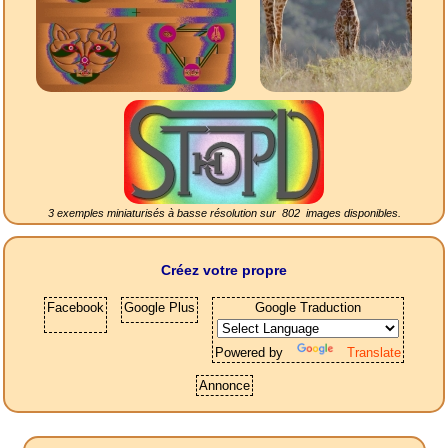
3 exemples miniaturisés à basse résolution sur
802
images disponibles.
Créez votre propre
Facebook
Google Plus
Google Traduction
Powered by
Translate
Annonce