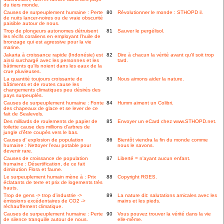
du tiers monde.
Causes de surpeuplement humaine : Perte
80
Révolutionner le monde : STHOPD il.
de nuits lancer-noires ou de vraie obscurité
paisible autour de nous.
Trop de plongeurs autonomes détruisent
81
Sauver le pergélisol.
les récifs coraliens en employant l'huile de
bronzage qui est agressive pour la vie
marine.
Jakarta à croissance rapide (Indonésie) est
82
Dire à chacun la vérité avant qu'il soit trop
ainsi surchargé avec les personnes et les
tard.
bâtiments qu'ils noient dans les eaux de la
crue pluvieuses.
La quantité toujours croissante de
83
Nous aimons aider la nature.
bâtiments et de routes cause les
changements climatiques peu désirés des
pays surpeuplés.
Causes de surpeuplement humaine : Fonte
84
Humm aiment un Colibri.
des chapeaux de glace et se lever de ce
fait de Sealevels.
Des milliards de roulements de papier de
85
Envoyer un eCard chez www.STHOPD.net.
toilette cause des millions d'arbres de
jungle d'être coupés vers le bas.
Causes d' explosion de population
86
Bientôt viendra la fin du monde comme
humaine : Nettoyer l'eau potable pour
nous le savons.
devenir rare.
Causes de croissance de population
87
Liberté = n'ayant aucun enfant.
humaine : Désertification, de ce fait
diminution Flora et faune.
Le surpeuplement humain mène à : Prix
88
Copyright RGES.
éclatants de terre et prix de logements trés
hauts.
Trop de gens -> trop d'industrie ->
89
La nature dit: salutations amicales avec les
émissions excédentaires de CO2 ->
mains et les pieds.
réchauffement climatique.
Causes de surpeuplement humaine : Perte
90
Vous pouvez trouver la vérité dans la vie
de silence tranquille autour de nous.
elle-même.