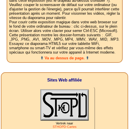
dans cette exposition (est le drapeau au-dessus d'onduler ?).
Veuillez couper le screensaver de défaut sur votre ordinateur (ou
d'ajuster la gestion de l'énergie), parce qu'il pourrait interférer cette
présentation après un moment. Pour visionner les vidéos, régler la
vitesse du diaporama pour ralentir.
Pour courir cette exposition magique dans votre web browser sur
le fond de votre ordinateur de bureau : clic ci-dessus, sur le plein
écran. Utiliser alors votre clavier pour serrer Ctrl-ESC (Microsoft).
Cette présentation montre les dossier-formats suivants : .GIF,
.JPG, .PNG, .AVI, .MOV, .MPG, MP4, .WMV, .WAV, .MID, .MP3.
Essayez ce diaporama HTML5 sur votre tablette WiFi,
smartphone ou smart-TV et vérifiez par vous-même des effets
spéciaux qui fonctionnera sur votre appareil à Internet moderne.
⇑
Va au dessus de page.
⇑
Sites Web affiliée
Vertrek naar
STHOPD-Cartes