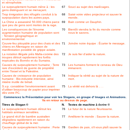
et xénophobie.
Le surpeuplement humain mène à : les
67
Souci au sujet des marécages.
gens distinguant et se menaçant.
Trop émigration des réfugiés conduit à la
68
Saisir votre video projecteur et sauver le
surpopulation dans les autres pays.
monde.
La Chine a assassiné 50.000 chiens parce
69
Bain comme un Dauphin.
que peu de gens sont mortes de la rage.
Les conséquences de l'énorme
70
Bientôt viendra la fin du monde comme
augmentation humaine de population sont
nous le savons.
: Tension géographique et
environnemental.
Couvre-feu pitoyable pour des chats et des
71
Joindre notre équipe : Écarter le message.
chiens en Allemagne en raison de
manifestation possible de grippe aviaire.
La notation illégale près Mafia-comme des
72
Je suis fier d'aider la nature.
troupes détruit rapidement les forêts
tropicales du Bornéo et du Sumatra.
Causes de surpeuplement humaine : Terre
73
Les humains forment le cerveau de Dieu
rare d'excédent de guerre de propriété
immanent.
entre l'Israel et la Palestine.
Causes de croissance de population
74
Indiquer la vérité au sujet de la nature de
humaine : Bio-industrie intensive, ainsi
mort.
misère inutile de bétail.
S.v.p. considérer l'environnement avant
75
La vérité est dehors là . . .
d'utiliser beaucoup de papier pour imprimer
dès votre PC.
Commencez la Présentation pour voir les Slogans, en groupe d' Images et Animations.
Va en retour au dessus de page.
Titres de Slogan ©
N.
Textes de machine à écrire ©
Le surpeuplement humain détruit les
76
Le futur de la nature fleurissante.
habitats animaux sensibles.
Le grand récif de barrière australien
77
Améliorer le monde : Sauver la nature.
dégradera rapidement en raison du
chauffage global de la mer.
Causes de surpeuplement humaine : Perte
78
Gardien de paix, s'il vous plaît sauver la