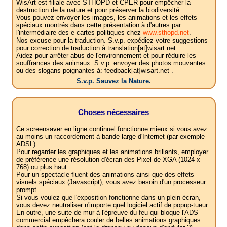
WisArt est filiale avec STHOPD et CPER pour empêcher la
destruction de la nature et pour préserver la biodiversité.
Vous pouvez envoyer les images, les animations et les effets
spéciaux montrés dans cette présentation à d'autres par
l'intermédiaire des e-cartes politiques chez
www.sthopd.net
.
Nos excuse pour la traduction. S.v.p. expédiez votre suggestions
pour correction de traduction à translation[at]wisart.net .
Aidez pour arrêter abus de l'environnement et pour réduire les
souffrances des animaux. S.v.p. envoyer des photos mouvantes
ou des slogans poignantes à: feedback[at]wisart.net .
S.v.p. Sauvez la Nature.
Choses nécessaires
Ce screensaver en ligne continuel fonctionne mieux si vous avez
au moins un raccordement à bande large d'Internet (par exemple
ADSL).
Pour regarder les graphiques et les animations brillants, employer
de préférence une résolution d'écran des Pixel de XGA (1024 x
768) ou plus haut.
Pour un spectacle fluent des animations ainsi que des effets
visuels spéciaux (Javascript), vous avez besoin d'un processeur
prompt.
Si vous voulez que l'exposition fonctionne dans un plein écran,
vous devez neutraliser n'importe quel logiciel actif de popup-tueur.
En outre, une suite de mur à l'épreuve du feu qui bloque l'ADS
commercial empêchera couler de belles animations graphiques