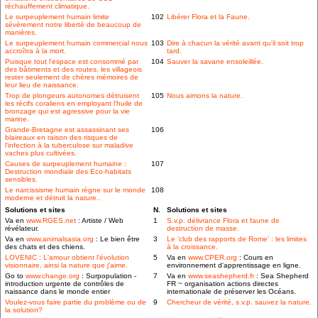
réchauffement climatique.
Le surpeuplement humain limite
102
Libérer Flora et la Faune.
sévèrement notre liberté de beaucoup de
manières.
Le surpeuplement humain commercial nous
103
Dire à chacun la vérité avant qu'il soit trop
accroîtra à la mort.
tard.
Puisque tout l'espace est consommé par
104
Sauver la savane ensoleillée.
des bâtiments et des routes, les villageois
rester seulement de chères mémoires de
leur lieu de naissance.
Trop de plongeurs autonomes détruisent
105
Nous aimons la nature.
les récifs coraliens en employant l'huile de
bronzage qui est agressive pour la vie
marine.
Grande-Bretagne est assassinant ses
106
blaireaux en raison des risques de
l'infection à la tuberculose sur maladive
vaches plus cultivées.
Causes de surpeuplement humaine :
107
Destruction mondiale des Eco-habitats
sensibles.
Le narcissisme humain règne sur le monde
108
moderne et détruit la nature..
Solutions et sites
N.
Solutions et sites
Va en
www.RGES.net
: Artiste / Web
1
S.v.p. délivrance Flora et faune de
révélateur.
destruction de masse.
Va en
www.animalsasia.org
: Le bien être
3
Le 'club des rapports de Rome' : les limites
des chats et des chiens.
à la croissance.
LOVENIC : L'amour obtient l'évolution
5
Va en
www.CPER.org
: Cours en
visionnaire, ainsi la nature que j'aime.
environnement d'apprentissage en ligne.
Go to
www.change.org
: Surpopulation -
7
Va en
www.seashepherd.fr
: Sea Shepherd
introduction urgente de contrôles de
FR ~ organisation actions directes
naissance dans le monde entier
internationale de préserver les Océans.
Voulez-vous faire partie du problème ou de
9
Chercheur de vérité, s.v.p. sauvez la nature.
la solution?