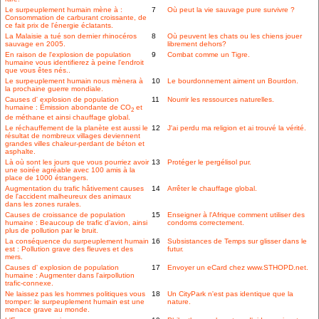
Le surpeuplement humain mène à :
7
Où peut la vie sauvage pure survivre ?
Consommation de carburant croissante, de
ce fait prix de l'énergie éclatants.
La Malaisie a tué son dernier rhinocéros
8
Où peuvent les chats ou les chiens jouer
sauvage en 2005.
librement dehors?
En raison de l'explosion de population
9
Combat comme un Tigre.
humaine vous identifierez à peine l'endroit
que vous êtes nés..
Le surpeuplement humain nous mènera à
10
Le bourdonnement aiment un Bourdon.
la prochaine guerre mondiale.
Causes d' explosion de population
11
Nourrir les ressources naturelles.
humaine : Émission abondante de CO
et
2
de méthane et ainsi chauffage global.
Le réchauffement de la planète est aussi le
12
J'ai perdu ma religion et ai trouvé la vérité.
résultat de nombreux villages deviennent
grandes villes chaleur-perdant de béton et
asphalte.
Là où sont les jours que vous pourriez avoir
13
Protéger le pergélisol pur.
une soirée agréable avec 100 amis à la
place de 1000 étrangers.
Augmentation du trafic hâtivement causes
14
Arrêter le chauffage global.
de l'accident malheureux des animaux
dans les zones rurales.
Causes de croissance de population
15
Enseigner à l'Afrique comment utiliser des
humaine : Beaucoup de trafic d'avion, ainsi
condoms correctement.
plus de pollution par le bruit.
La conséquence du surpeuplement humain
16
Subsistances de Temps sur glisser dans le
est : Pollution grave des fleuves et des
futur.
mers.
Causes d' explosion de population
17
Envoyer un eCard chez www.STHOPD.net.
humaine : Augmenter dans l'airpollution
trafic-connexe.
Ne laissez pas les hommes politiques vous
18
Un CityPark n'est pas identique que la
tromper: le surpeuplement humain est une
nature.
menace grave au monde.