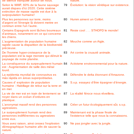
de silence tranquille autour de nous.
nature.
Selon le WWF, 60% de la faune sauvage
79
Évolution: la vision véridique sur existence.
aurait disparu d'ici 2020. Cette sixième
extinction de masse rapide est due à la
surpopulation humaine!
Plus les personnes sur terre, moins
80
Humm aiment un Colibri.
d'argent et l'énergie là doivent mettre en
commun entre l'un l'autre.
Certains Espagnols sont lâches bourreaux
81
Reste cool . . . STHOPD le monde!
d'animaux, notamment en ce qui concerne
les chiens.
L'augmentation de population humaine
82
Mouche comme un Aigle.
rapide cause la disparition de la biodiversité
précieuse.
De l'homme hyper-croissance de la
83
Art contre la cruauté animale.
population est la rage monstre qui détruit le
paysage de notre planète.
La conséquence du surpeuplement humain
84
Activisme environnemental pour la nature.
est : Augmentation de taille des métal
lourd.
La epidemia mundial de coronavirus es
85
Défendre le delta étonnant d'Amazone.
más rápida en áreas superpobladas.
Causes d' explosion de population
86
S.v.p. essayez d'être épargner d'énergie.
humaine : Habillage de rebut sur la terre et
en mer.
La vie de mer est en train de lentement se
87
La réalité féroce nous réveillera.
noyer dans un océan d'ordures en
plastique.
L'anonymat massif rend des personnes
88
Créer un futur écologiquement sûr, s.v.p.
agressives.
Le surpeuplement humain rend des
89
Maintenant est la phase finale de
personnes indifférentes ou agressives
l'existence telle que nous la connaissons.
entre eux.
Vous avez raison, ainsi cessez l'explosion
90
Ne pas jongler avec la jungle.
démographique humaine afin de sauver la
nature.