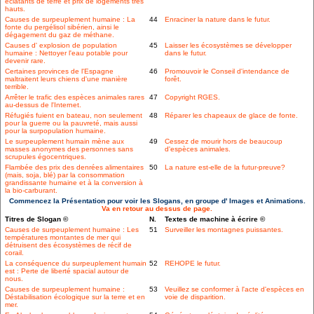
éclatants de terre et prix de logements trés
hauts.
Causes de surpeuplement humaine : La
44
Enraciner la nature dans le futur.
fonte du pergélisol sibérien, ainsi le
dégagement du gaz de méthane.
Causes d' explosion de population
45
Laisser les écosystèmes se développer
humaine : Nettoyer l'eau potable pour
dans le futur.
devenir rare.
Certaines provinces de l'Espagne
46
Promouvoir le Conseil d'intendance de
maltraitent leurs chiens d'une manière
forêt.
terrible.
Arrêter le trafic des espèces animales rares
47
Copyright RGES.
au-dessus de l'Internet.
Réfugiés fuient en bateau, non seulement
48
Réparer les chapeaux de glace de fonte.
pour la guerre ou la pauvreté, mais aussi
pour la surpopulation humaine.
Le surpeuplement humain mène aux
49
Cessez de mourir hors de beaucoup
masses anonymes des personnes sans
d'espèces animales.
scrupules égocentriques.
Flambée des prix des denrées alimentaires
50
La nature est-elle de la futur-preuve?
(mais, soja, blé) par la consommation
grandissante humaine et à la conversion à
la bio-carburant.
Commencez la Présentation pour voir les Slogans, en groupe d' Images et Animations.
Va en retour au dessus de page.
Titres de Slogan ©
N.
Textes de machine à écrire ©
Causes de surpeuplement humaine : Les
51
Surveiller les montagnes puissantes.
températures montantes de mer qui
détruisent des écosystèmes de récif de
corail.
La conséquence du surpeuplement humain
52
REHOPE le futur.
est : Perte de liberté spacial autour de
nous.
Causes de surpeuplement humaine :
53
Veuillez se conformer à l'acte d'espèces en
Déstabilisation écologique sur la terre et en
voie de disparition.
mer.