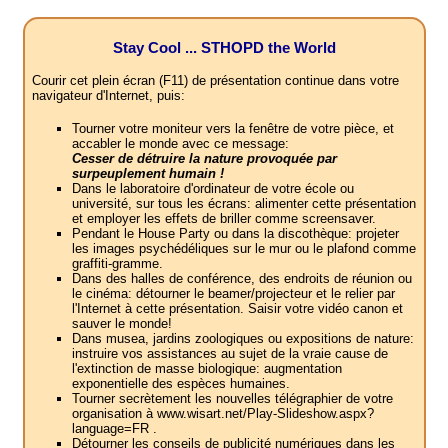
Stay Cool ... STHOPD the World
Courir cet plein écran (F11) de présentation continue dans votre
navigateur d'Internet, puis:
Tourner votre moniteur vers la fenêtre de votre pièce, et
accabler le monde avec ce message:
Cesser de détruire la nature provoquée par
surpeuplement humain !
Dans le laboratoire d'ordinateur de votre école ou
université, sur tous les écrans: alimenter cette présentation
et employer les effets de briller comme screensaver.
Pendant le House Party ou dans la discothèque: projeter
les images psychédéliques sur le mur ou le plafond comme
graffiti-gramme.
Dans des halles de conférence, des endroits de réunion ou
le cinéma: détourner le beamer/projecteur et le relier par
l'Internet à cette présentation. Saisir votre vidéo canon et
sauver le monde!
Dans musea, jardins zoologiques ou expositions de nature:
instruire vos assistances au sujet de la vraie cause de
l'extinction de masse biologique: augmentation
exponentielle des espèces humaines.
Tourner secrètement les nouvelles télégraphier de votre
organisation à www.wisart.net/Play-Slideshow.aspx?
language=FR .
Détourner les conseils de publicité numériques dans les