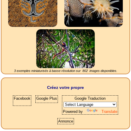
3 exemples miniaturisés à basse résolution sur
802
images disponibles.
Créez votre propre
Facebook
Google Plus
Google Traduction
Powered by
Translate
Annonce