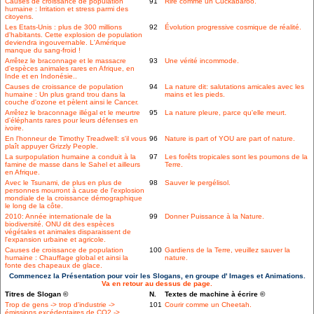
Causes de croissance de population
91
Rire comme un Cuckabaroo.
humaine : Irritation et stress parmi des
citoyens.
Les Etats-Unis : plus de 300 millions
92
Évolution progressive cosmique de réalité.
d'habitants. Cette explosion de population
deviendra ingouvernable. L'Amérique
manque du sang-froid !
Arrêtez le braconnage et le massacre
93
Une vérité incommode.
d'espèces animales rares en Afrique, en
Inde et en Indonésie..
Causes de croissance de population
94
La nature dit: salutations amicales avec les
humaine : Un plus grand trou dans la
mains et les pieds.
couche d'ozone et pèlent ainsi le Cancer.
Arrêtez le braconnage illégal et le meurtre
95
La nature pleure, parce qu'elle meurt.
d'éléphants rares pour leurs défenses en
ivoire.
En l'honneur de Timothy Treadwell: s'il vous
96
Nature is part of YOU are part of nature.
plaît appuyer Grizzly People.
La surpopulation humaine a conduit à la
97
Les forêts tropicales sont les poumons de la
famine de masse dans le Sahel et ailleurs
Terre.
en Afrique.
Avec le Tsunami, de plus en plus de
98
Sauver le pergélisol.
personnes mourront à cause de l'explosion
mondiale de la croissance démographique
le long de la côte.
2010: Année internationale de la
99
Donner Puissance à la Nature.
biodiversité. ONU dit des espèces
végétales et animales disparaissent de
l'expansion urbaine et agricole.
Causes de croissance de population
100
Gardiens de la Terre, veuillez sauver la
humaine : Chauffage global et ainsi la
nature.
fonte des chapeaux de glace.
Commencez la Présentation pour voir les Slogans, en groupe d' Images et Animations.
Va en retour au dessus de page.
Titres de Slogan ©
N.
Textes de machine à écrire ©
Trop de gens -> trop d'industrie ->
101
Courir comme un Cheetah.
émissions excédentaires de CO2 ->