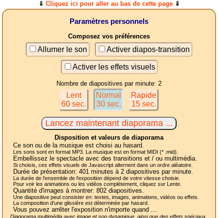
⇓
Cliquez ici pour aller au bas de cette page
⇓
Paramètres personnels
Composez vos préférences
Allumer le son
Activer diapos-transition
Activer les effets visuels
Nombre de diapositives par minute: 2
Lent
Normal
Rapide
60 sec.
30 sec.
15 sec.
Disposition et valeurs de diaporama
Ce son ou de la musique est choisi au hasard.
Les sons sont en format MP3. La musique est en format MIDI (* .mid).
Embellissez le spectacle avec des transitions et / ou multimédia.
Si choisis, ces effets visuels de Javascript alternent dans un ordre aléatoire.
Durée de présentation:
401
minutes à 2
diapositives
par minute.
La durée de l'ensemble de l'exposition dépend de votre vitesse choisie.
Pour voir les animations ou les vidéos complètement, cliquez sur Lente.
Quantité d'images à montrer:
802
diapositives.
Une diapositive peut consister en: textes, images, animations, vidéos ou effets.
La composition d'une glissière est déterminée par hasard.
Vous pouvez arrêter l'exposition n'importe quand ...
Diaporama multimédia avec image et son dynamique, ainsi que des effets spéciaux,