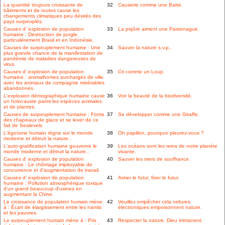
La quantité toujours croissante de
32
Causerie comme une Batte.
bâtiments et de routes cause les
changements climatiques peu désirés des
pays surpeuplés.
Causes d' explosion de population
33
La piqûre aiment une Pastenague.
humaine : Destruction de jungle,
particulièrement Brasil et en Indonésie.
Causes de surpeuplement humaine : Une
34
Sauver la nature s.v.p..
plus grande chance de la manifestation de
pandémie de maladies dangereuses de
virus.
Causes d' explosion de population
35
Cri comme un Loup.
humaine : animalhomes surchargés de ville
avec les animaux de compagnie misérables
abandonnés.
L'explosion démographique humaine cause
36
Voir la beauté de la biodiversité.
un holocauste parmi les espèces animales
et de plantes.
Causes de surpeuplement humaine : Fonte
37
Se développer comme une Giraffe.
des chapeaux de glace et se lever de ce
fait de Sealevels.
L'égoïsme humain règne sur le monde
38
Oh papillon, pourquoi pleurez-vous ?
moderne et détruit la nature..
L'auto-gratification humaine gouverne le
39
Les océans sont les reins de notre planète
monde moderne et détruit la nature..
vivante.
Causes d' explosion de population
40
Sauver les mers de souffrance.
humaine : Le chômage impitoyable de
concurrence et d'augmentation de travail.
Causes d' explosion de population
41
Aimer le futur, fixer le futur.
humaine : Pollution atmosphérique toxique
d'un grand beaucoup d'usines en
augmentant la Chine.
Le croissance de population humain mène
42
Veuillez empêcher cela ordures
à : Écart de élargissement entre les nantis
électroniques empoisonnent nature.
et les pauvres.
Le surpeuplement humain mène à : Prix
43
Respecter la nature, Dieu immanent.