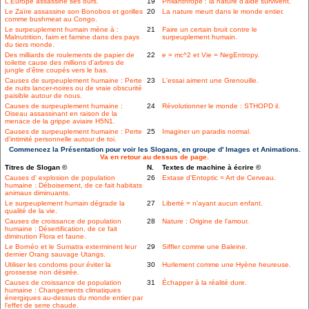
L'Europe assassine ses ours.
19
Philanthrope : la nature d'aide survivent.
Le Zaïre assassine son Bonobos et gorilles
20
La nature meurt dans le monde entier.
comme bushmeat au Congo.
Le surpeuplement humain mène à :
21
Faire un certain bruit contre le
Malnutrition, faim et famine dans des pays
surpeuplement humain.
du tiers monde.
Des milliards de roulements de papier de
22
e = mc^2 et Vie = NegEntropy.
toilette cause des millions d'arbres de
jungle d'être coupés vers le bas.
Causes de surpeuplement humaine : Perte
23
L'essai aiment une Grenouille.
de nuits lancer-noires ou de vraie obscurité
paisible autour de nous.
Causes de surpeuplement humaine :
24
Révolutionner le monde : STHOPD il.
Oiseau assassinant en raison de la
menace de la grippe aviaire H5N1.
Causes de surpeuplement humaine : Perte
25
Imaginer un paradis normal.
d'intimité personnelle autour de toi.
Commencez la Présentation pour voir les Slogans, en groupe d' Images et Animations.
Va en retour au dessus de page.
Titres de Slogan ©
N.
Textes de machine à écrire ©
Causes d' explosion de population
26
Extase d'Entoptic = Art de Cerveau.
humaine : Déboisement, de ce fait habitats
animaux diminuants.
Le surpeuplement humain dégrade la
27
Liberté = n'ayant aucun enfant.
qualité de la vie.
Causes de croissance de population
28
Nature : Origine de l'amour.
humaine : Désertification, de ce fait
diminution Flora et faune.
Le Bornéo et le Sumatra exterminent leur
29
Siffler comme une Baleine.
dernier Orang sauvage Utangs.
Utiliser les condoms pour éviter la
30
Hurlement comme une Hyène heureuse.
grossesse non désirée.
Causes de croissance de population
31
Échapper à la réalité dure.
humaine : Changements climatiques
énergiques au-dessus du monde entier par
l'effet de serre chaude.