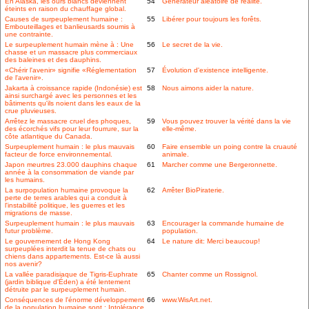
En Alaska, les ours blancs deviennent
54
Générateur aléatoire de réalité.
éteints en raison du chauffage global.
Causes de surpeuplement humaine :
55
Libérer pour toujours les forêts.
Embouteillages et banlieusards soumis à
une contrainte.
Le surpeuplement humain mène à : Une
56
Le secret de la vie.
chasse et un massacre plus commerciaux
des baleines et des dauphins.
«Chérir l'avenir» signifie «Réglementation
57
Évolution d'existence intelligente.
de l'avenir».
Jakarta à croissance rapide (Indonésie) est
58
Nous aimons aider la nature.
ainsi surchargé avec les personnes et les
bâtiments qu'ils noient dans les eaux de la
crue pluvieuses.
Arrêtez le massacre cruel des phoques,
59
Vous pouvez trouver la vérité dans la vie
des écorchés vifs pour leur fourrure, sur la
elle-même.
côte atlantique du Canada.
Surpeuplement humain : le plus mauvais
60
Faire ensemble un poing contre la cruauté
facteur de force environnemental.
animale.
Japon meurtres 23.000 dauphins chaque
61
Marcher comme une Bergeronnette.
année à la consommation de viande par
les humains.
La surpopulation humaine provoque la
62
Arrêter BioPiraterie.
perte de terres arables qui a conduit à
l'instabilité politique, les guerres et les
migrations de masse.
Surpeuplement humain : le plus mauvais
63
Encourager la commande humaine de
futur problème.
population.
Le gouvernement de Hong Kong
64
Le nature dit: Merci beaucoup!
surpeuplées interdit la tenue de chats ou
chiens dans appartements. Est-ce là aussi
nos avenir?
La vallée paradisiaque de Tigris-Euphrate
65
Chanter comme un Rossignol.
(jardin biblique d'Éden) a été lentement
détruite par le surpeuplement humain.
Conséquences de l'énorme développement
66
www.WisArt.net.
de la population humaine sont : Intolérance