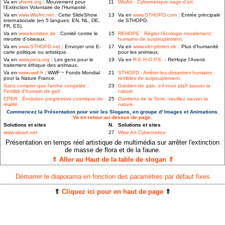
Va en
vhemt.org
: Mouvement pour
11
WisArt : Cybernétique sage d'art.
l'Extinction Volontaire de l'Humanité.
Va en
www.WisArt.net
: Cette SlideShow
13
Va en
www.STHOPD.com
: Entrée principale
internationale (en 5 langues: EN, NL, DE,
de STHOPD.
FR, ES).
Va en
www.komitee.de
: Comité contre le
15
REHOPE : Régler l'écologie moralement
meurtre d'oiseaux.
humaine de surpeuplement.
Va en
www.STHOPD.net
: Envoyer une E-
17
Va en
www.vier-pfoten.de
: Plus d'humanité
carte politique ou artistique.
pour les animaux.
Va en
www.peta.org
: Les gens pour le
19
Va en
R.E.H.O.P.E.
: ReHope l'Avenir.
traitement éthique des animaux.
Va en
www.wwf.fr
: WWF ~ Fonds Mondial
21
STHOPD : Arrêter les désastres humains
pour la Nature France.
terribles de surpeuplement.
Sans compter que l'arche congelée :
23
Gardien de paix, s'il vous plaît sauver la
Fertilité d'humain de gel!
nature.
CPER : Évolution progressive cosmique de
25
Gardiens de la Terre, veuillez sauver la
réalité.
nature.
Commencez la Présentation pour voir les Slogans, en groupe d' Images et Animations.
Va en retour au dessus de page.
Solutions et sites
N.
Solutions et sites
www.wisart.net
27
Wise Art Cybernetics
Présentation en temps réel artistique de multimédia sur arrêter l'extinction
de masse de flora et de la faune.
⇑ Aller au Haut de la table de slogan ⇑
Démarrer le diaporama en fonction des paramètres par défaut fixes
⇑
Cliquez ici pour en haut de page
⇑