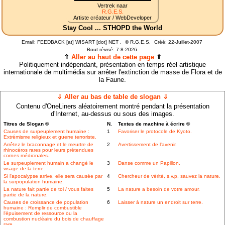
Vertrek naar
R.G.E.S.
Artiste créateur / WebDeveloper
Stay Cool ... STHOPD the World
Email: FEEDBACK [at] WISART [dot] NET .
©
R.G.E.S.
Créé: 22-Juillet-2007
Bout révisé:
7-8-2026.
⇑
Aller au haut de cette page
⇑
Politiquement indépendant, présentation en temps réel artistique
internationale de multimédia sur arrêter l'extinction de masse de Flora et de
la Faune.
⇓ Aller au bas de table de slogan ⇓
Contenu d'OneLiners aléatoirement montré pendant la présentation
d'Internet, au-dessus ou sous des images.
Titres de Slogan ©
N.
Textes de machine à écrire ©
Causes de surpeuplement humaine :
1
Favoriser le protocole de Kyoto.
Extrémisme religieux et guerre terroriste.
Arrêtez le braconnage et le meurtre de
2
Avertissement de l'avenir.
rhinocéros rares pour leurs prétendues
cornes médicinales..
Le surpeuplement humain a changé le
3
Danse comme un Papillon.
visage de la terre.
Si l'apocalypse arrive, elle sera causée par
4
Chercheur de vérité, s.v.p. sauvez la nature.
la surpopulation humaine.
La nature fait partie de toi / vous faites
5
La nature a besoin de votre amour.
partie de la nature.
Causes de croissance de population
6
Laisser à nature un endroit sur terre.
humaine : Remplir de combustible
l'épuisement de ressource ou la
combustion nucléaire du bois de chauffage
rare.