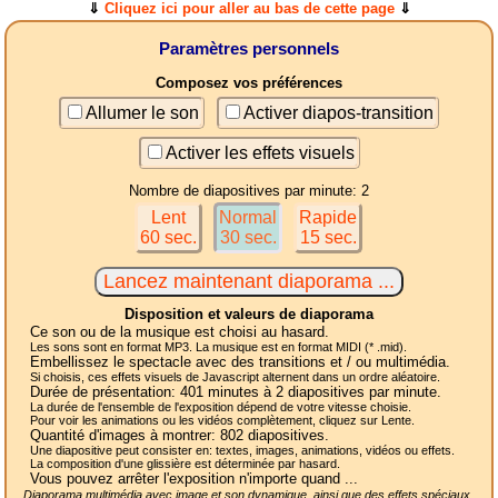
⇓
Cliquez ici pour aller au bas de cette page
⇓
Paramètres personnels
Composez vos préférences
Allumer le son
Activer diapos-transition
Activer les effets visuels
Nombre de diapositives par minute: 2
Lent
Normal
Rapide
60 sec.
30 sec.
15 sec.
Disposition et valeurs de diaporama
Ce son ou de la musique est choisi au hasard.
Les sons sont en format MP3. La musique est en format MIDI (* .mid).
Embellissez le spectacle avec des transitions et / ou multimédia.
Si choisis, ces effets visuels de Javascript alternent dans un ordre aléatoire.
Durée de présentation:
401
minutes à 2
diapositives
par minute.
La durée de l'ensemble de l'exposition dépend de votre vitesse choisie.
Pour voir les animations ou les vidéos complètement, cliquez sur Lente.
Quantité d'images à montrer:
802
diapositives.
Une diapositive peut consister en: textes, images, animations, vidéos ou effets.
La composition d'une glissière est déterminée par hasard.
Vous pouvez arrêter l'exposition n'importe quand ...
Diaporama multimédia avec image et son dynamique, ainsi que des effets spéciaux,