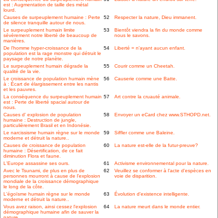
est : Augmentation de taille des métal
lourd.
Causes de surpeuplement humaine : Perte
52
Respecter la nature, Dieu immanent.
de silence tranquille autour de nous.
Le surpeuplement humain limite
53
Bientôt viendra la fin du monde comme
sévèrement notre liberté de beaucoup de
nous le savons.
manières.
De l'homme hyper-croissance de la
54
Liberté = n'ayant aucun enfant.
population est la rage monstre qui détruit le
paysage de notre planète.
Le surpeuplement humain dégrade la
55
Courir comme un Cheetah.
qualité de la vie.
Le croissance de population humain mène
56
Causerie comme une Batte.
à : Écart de élargissement entre les nantis
et les pauvres.
La conséquence du surpeuplement humain
57
Art contre la cruauté animale.
est : Perte de liberté spacial autour de
nous.
Causes d' explosion de population
58
Envoyer un eCard chez www.STHOPD.net.
humaine : Destruction de jungle,
particulièrement Brasil et en Indonésie.
Le narcissisme humain règne sur le monde
59
Siffler comme une Baleine.
moderne et détruit la nature..
Causes de croissance de population
60
La nature est-elle de la futur-preuve?
humaine : Désertification, de ce fait
diminution Flora et faune.
L'Europe assassine ses ours.
61
Activisme environnemental pour la nature.
Avec le Tsunami, de plus en plus de
62
Veuillez se conformer à l'acte d'espèces en
personnes mourront à cause de l'explosion
voie de disparition.
mondiale de la croissance démographique
le long de la côte.
L'égoïsme humain règne sur le monde
63
Évolution d'existence intelligente.
moderne et détruit la nature..
Vous avez raison, ainsi cessez l'explosion
64
La nature meurt dans le monde entier.
démographique humaine afin de sauver la
nature.