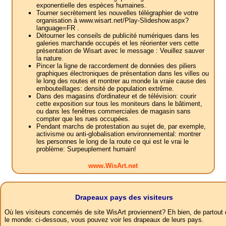
exponentielle des espèces humaines.
Tourner secrètement les nouvelles télégraphier de votre
organisation à www.wisart.net/Play-Slideshow.aspx?
language=FR .
Détourner les conseils de publicité numériques dans les
galeries marchande occupés et les réorienter vers cette
présentation de Wisart avec le message : Veuillez sauver
la nature.
Pincer la ligne de raccordement de données des piliers
graphiques électroniques de présentation dans les villes ou
le long des routes et montrer au monde la vraie cause des
embouteillages: densité de population extrême.
Dans des magasins d'ordinateur et de télévision: courir
cette exposition sur tous les moniteurs dans le bâtiment,
ou dans les fenêtres commerciales de magasin sans
compter que les rues occupées.
Pendant marchs de protestation au sujet de, par exemple,
activisme ou anti-globalisation environnemental: montrer
les personnes le long de la route ce qui est le vrai le
problème: Surpeuplement humain!
www.WisArt.net
Drapeaux pays des visiteurs
Où les visiteurs concernés de site WisArt proviennent? Eh bien, de partout
le monde: ci-dessous, vous pouvez voir les drapeaux de leurs pays.