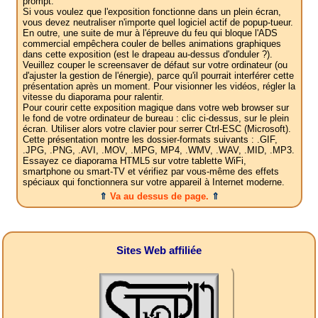
prompt.
Si vous voulez que l'exposition fonctionne dans un plein écran,
vous devez neutraliser n'importe quel logiciel actif de popup-tueur.
En outre, une suite de mur à l'épreuve du feu qui bloque l'ADS
commercial empêchera couler de belles animations graphiques
dans cette exposition (est le drapeau au-dessus d'onduler ?).
Veuillez couper le screensaver de défaut sur votre ordinateur (ou
d'ajuster la gestion de l'énergie), parce qu'il pourrait interférer cette
présentation après un moment. Pour visionner les vidéos, régler la
vitesse du diaporama pour ralentir.
Pour courir cette exposition magique dans votre web browser sur
le fond de votre ordinateur de bureau : clic ci-dessus, sur le plein
écran. Utiliser alors votre clavier pour serrer Ctrl-ESC (Microsoft).
Cette présentation montre les dossier-formats suivants : .GIF,
.JPG, .PNG, .AVI, .MOV, .MPG, MP4, .WMV, .WAV, .MID, .MP3.
Essayez ce diaporama HTML5 sur votre tablette WiFi,
smartphone ou smart-TV et vérifiez par vous-même des effets
spéciaux qui fonctionnera sur votre appareil à Internet moderne.
⇑
Va au dessus de page.
⇑
Sites Web affiliée