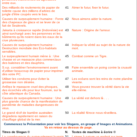
entre eux.
Des milliards de roulements de papier de
41
Aimer le futur, fixer le futur.
toilette cause des millions d'arbres de
jungle d'être coupés vers le bas.
Causes de surpeuplement humaine : Fonte
42
Nous aimons aider la nature.
des chapeaux de glace et se lever de ce
fait de Sealevels.
Jakarta à croissance rapide (Indonésie) est
43
Nature : Origine de l'amour.
ainsi surchargé avec les personnes et les
bâtiments qu'ils noient dans les eaux de la
crue pluvieuses.
Causes de surpeuplement humaine :
44
Indiquer la vérité au sujet de la nature de
Destruction mondiale des Eco-habitats
mort.
sensibles.
Le surpeuplement humain mène à : Une
45
Combat comme un Tigre.
chasse et un massacre plus commerciaux
des baleines et des dauphins.
S.v.p. considérer l'environnement avant
46
Faire ensemble un poing contre la cruauté
d'utiliser beaucoup de papier pour imprimer
animale.
dès votre PC.
Utiliser les condoms pour éviter la
47
Les océans sont les reins de notre planète
grossesse non désirée.
vivante.
Arrêtez le massacre cruel des phoques,
48
Vous pouvez trouver la vérité dans la vie
des écorchés vifs pour leur fourrure, sur la
elle-même.
côte atlantique du Canada.
Causes de surpeuplement humaine : Une
49
La vérité est dehors là . . .
plus grande chance de la manifestation de
pandémie de maladies dangereuses de
virus.
Le grand récif de barrière australien
50
La réalité féroce nous réveillera.
dégradera rapidement en raison du
chauffage global de la mer.
Commencez la Présentation pour voir les Slogans, en groupe d' Images et Animations.
Va en retour au dessus de page.
Titres de Slogan ©
N.
Textes de machine à écrire ©
La conséquence du surpeuplement humain
51
Laisser à nature un endroit sur terre.