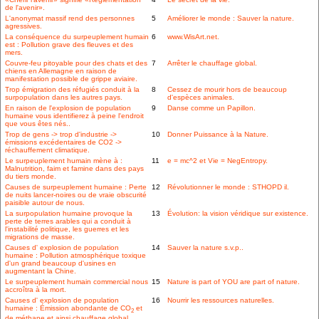
de l'avenir».
L'anonymat massif rend des personnes
5
Améliorer le monde : Sauver la nature.
agressives.
La conséquence du surpeuplement humain
6
www.WisArt.net.
est : Pollution grave des fleuves et des
mers.
Couvre-feu pitoyable pour des chats et des
7
Arrêter le chauffage global.
chiens en Allemagne en raison de
manifestation possible de grippe aviaire.
Trop émigration des réfugiés conduit à la
8
Cessez de mourir hors de beaucoup
surpopulation dans les autres pays.
d'espèces animales.
En raison de l'explosion de population
9
Danse comme un Papillon.
humaine vous identifierez à peine l'endroit
que vous êtes nés..
Trop de gens -> trop d'industrie ->
10
Donner Puissance à la Nature.
émissions excédentaires de CO2 ->
réchauffement climatique.
Le surpeuplement humain mène à :
11
e = mc^2 et Vie = NegEntropy.
Malnutrition, faim et famine dans des pays
du tiers monde.
Causes de surpeuplement humaine : Perte
12
Révolutionner le monde : STHOPD il.
de nuits lancer-noires ou de vraie obscurité
paisible autour de nous.
La surpopulation humaine provoque la
13
Évolution: la vision véridique sur existence.
perte de terres arables qui a conduit à
l'instabilité politique, les guerres et les
migrations de masse.
Causes d' explosion de population
14
Sauver la nature s.v.p..
humaine : Pollution atmosphérique toxique
d'un grand beaucoup d'usines en
augmentant la Chine.
Le surpeuplement humain commercial nous
15
Nature is part of YOU are part of nature.
accroîtra à la mort.
Causes d' explosion de population
16
Nourrir les ressources naturelles.
humaine : Émission abondante de CO
et
2
de méthane et ainsi chauffage global.