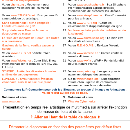
humaine de surpeuplement.
de STHOPD.
Va en
vhemt.org
: Mouvement pour
7
Va en
www.seashepherd.fr
: Sea Shepherd
l'Extinction Volontaire de l'Humanité.
FR ~ organisation actions directes
internationale de préserver les Océans.
Va en
www.STHOPD.net
: Envoyer une E-
9
Va en
www.vier-pfoten.de
: Plus d'humanité
carte politique ou artistique.
pour les animaux.
Sans compter que l'arche congelée :
11
Va en
www.CPER.org
: Cours en
Fertilité d'humain de gel!
environnement d'apprentissage en ligne.
S.v.p. délivrance Flora et faune de
13
Voulez-vous faire partie du problème ou de
destruction de masse.
la solution?
Le 'club des rapports de Rome' : les limites
15
Va en
www.animalsasia.org
: Le bien être
à la croissance.
des chats et des chiens.
Gardiens de la Terre, veuillez sauver la
17
Va en
R.E.H.O.P.E.
: ReHope l'Avenir.
nature.
Va en
www.RGES.net
: Artiste / Web
19
Va en
www.komitee.de
: Comité contre le
révélateur.
meurtre d'oiseaux.
Va en
www.WisArt.net
: Cette SlideShow
21
Va en
www.wwf.fr
: WWF ~ Fonds Mondial
internationale (en 5 langues: EN, NL, DE,
pour la Nature France.
FR, ES).
STHOPD : Arrêter les désastres humains
23
Va en
www.peta.org
: Les gens pour le
terribles de surpeuplement.
traitement éthique des animaux.
LOVENIC : L'amour obtient l'évolution
25
Go to
www.change.org
: Surpopulation -
visionnaire, ainsi la nature que j'aime.
introduction urgente de contrôles de
naissance dans le monde entier
Commencez la Présentation pour voir les Slogans, en groupe d' Images et Animations.
Va en retour au dessus de page.
Solutions et sites
N.
Solutions et sites
www.wisart.net
27
Wise Art Cybernetics
Présentation en temps réel artistique de multimédia sur arrêter l'extinction
de masse de flora et de la faune.
⇑ Aller au Haut de la table de slogan ⇑
Démarrer le diaporama en fonction des paramètres par défaut fixes