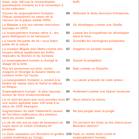
(mais, soja, blé) par la consommation
forêt.
grandissante humaine et à la conversion à
la bio-carburant.
Causes de surpeuplement humaine :
88
Défendre le delta étonnant d'Amazone.
Oiseau assassinant en raison de la
menace de la grippe aviaire H5N1.
La Malaisie a tué son dernier rhinocéros
89
Se développer comme une Giraffe.
sauvage en 2005.
Le surpeuplement humain mène à : les
90
Laisser les écosystèmes se développer
gens distinguant et se menaçant.
dans le futur.
La nature fait partie de toi / vous faites
91
Surveiller les montagnes puissantes.
partie de la nature.
La notation illégale près Mafia-comme des
92
Imaginer un paradis normal.
troupes détruit rapidement les forêts
tropicales du Bornéo et du Sumatra.
Le surpeuplement humain a changé le
93
Sauver le pergélisol.
visage de la terre.
Plus les personnes sur terre, moins
94
Bain comme un Dauphin.
d'argent et l'énergie là doivent mettre en
commun entre l'un l'autre.
La surpopulation humaine a conduit à la
95
La nature a besoin de votre amour.
famine de masse dans le Sahel et ailleurs
en Afrique.
Surpeuplement humain : le plus mauvais
96
Hurlement comme une Hyène heureuse.
facteur de force environnemental.
Là où sont les jours que vous pourriez avoir
97
Nous aimons la nature.
une soirée agréable avec 100 amis à la
place de 1000 étrangers.
Augmentation du trafic hâtivement causes
98
Ne pas jongler avec la jungle.
de l'accident malheureux des animaux
dans les zones rurales.
La vie de mer est en train de lentement se
99
Où peuvent les chats ou les chiens jouer
noyer dans un océan d'ordures en
librement dehors?
plastique.
Le Zaïre assassine son Bonobos et gorilles
100
Faire un certain bruit contre le
comme bushmeat au Congo.
surpeuplement humain.