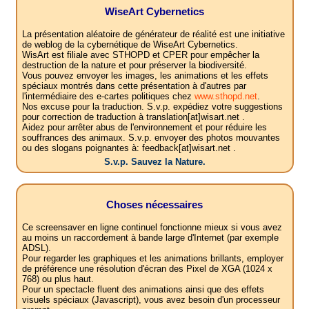
WiseArt Cybernetics
La présentation aléatoire de générateur de réalité est une initiative
de weblog de la cybernétique de WiseArt Cybernetics.
WisArt est filiale avec STHOPD et CPER pour empêcher la
destruction de la nature et pour préserver la biodiversité.
Vous pouvez envoyer les images, les animations et les effets
spéciaux montrés dans cette présentation à d'autres par
l'intermédiaire des e-cartes politiques chez
www.sthopd.net
.
Nos excuse pour la traduction. S.v.p. expédiez votre suggestions
pour correction de traduction à translation[at]wisart.net .
Aidez pour arrêter abus de l'environnement et pour réduire les
souffrances des animaux. S.v.p. envoyer des photos mouvantes
ou des slogans poignantes à: feedback[at]wisart.net .
S.v.p. Sauvez la Nature.
Choses nécessaires
Ce screensaver en ligne continuel fonctionne mieux si vous avez
au moins un raccordement à bande large d'Internet (par exemple
ADSL).
Pour regarder les graphiques et les animations brillants, employer
de préférence une résolution d'écran des Pixel de XGA (1024 x
768) ou plus haut.
Pour un spectacle fluent des animations ainsi que des effets
visuels spéciaux (Javascript), vous avez besoin d'un processeur