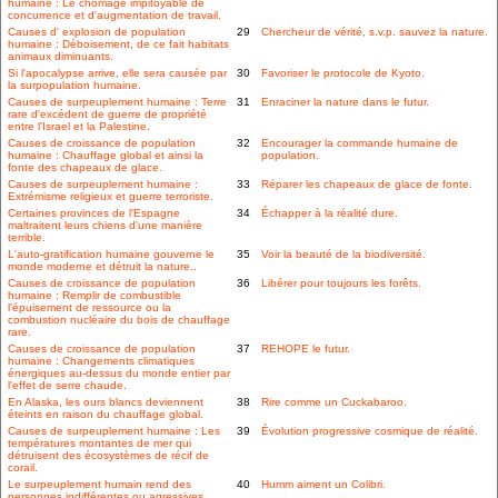
humaine : Le chômage impitoyable de
concurrence et d'augmentation de travail.
Causes d' explosion de population
29
Chercheur de vérité, s.v.p. sauvez la nature.
humaine : Déboisement, de ce fait habitats
animaux diminuants.
Si l'apocalypse arrive, elle sera causée par
30
Favoriser le protocole de Kyoto.
la surpopulation humaine.
Causes de surpeuplement humaine : Terre
31
Enraciner la nature dans le futur.
rare d'excédent de guerre de propriété
entre l'Israel et la Palestine.
Causes de croissance de population
32
Encourager la commande humaine de
humaine : Chauffage global et ainsi la
population.
fonte des chapeaux de glace.
Causes de surpeuplement humaine :
33
Réparer les chapeaux de glace de fonte.
Extrémisme religieux et guerre terroriste.
Certaines provinces de l'Espagne
34
Échapper à la réalité dure.
maltraitent leurs chiens d'une manière
terrible.
L'auto-gratification humaine gouverne le
35
Voir la beauté de la biodiversité.
monde moderne et détruit la nature..
Causes de croissance de population
36
Libérer pour toujours les forêts.
humaine : Remplir de combustible
l'épuisement de ressource ou la
combustion nucléaire du bois de chauffage
rare.
Causes de croissance de population
37
REHOPE le futur.
humaine : Changements climatiques
énergiques au-dessus du monde entier par
l'effet de serre chaude.
En Alaska, les ours blancs deviennent
38
Rire comme un Cuckabaroo.
éteints en raison du chauffage global.
Causes de surpeuplement humaine : Les
39
Évolution progressive cosmique de réalité.
températures montantes de mer qui
détruisent des écosystèmes de récif de
corail.
Le surpeuplement humain rend des
40
Humm aiment un Colibri.
personnes indifférentes ou agressives