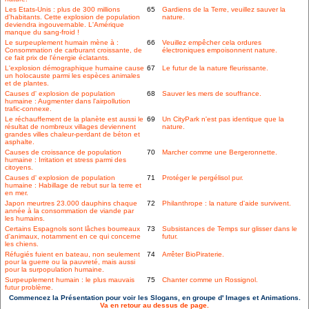
Les Etats-Unis : plus de 300 millions
65
Gardiens de la Terre, veuillez sauver la
d'habitants. Cette explosion de population
nature.
deviendra ingouvernable. L'Amérique
manque du sang-froid !
Le surpeuplement humain mène à :
66
Veuillez empêcher cela ordures
Consommation de carburant croissante, de
électroniques empoisonnent nature.
ce fait prix de l'énergie éclatants.
L'explosion démographique humaine cause
67
Le futur de la nature fleurissante.
un holocauste parmi les espèces animales
et de plantes.
Causes d' explosion de population
68
Sauver les mers de souffrance.
humaine : Augmenter dans l'airpollution
trafic-connexe.
Le réchauffement de la planète est aussi le
69
Un CityPark n'est pas identique que la
résultat de nombreux villages deviennent
nature.
grandes villes chaleur-perdant de béton et
asphalte.
Causes de croissance de population
70
Marcher comme une Bergeronnette.
humaine : Irritation et stress parmi des
citoyens.
Causes d' explosion de population
71
Protéger le pergélisol pur.
humaine : Habillage de rebut sur la terre et
en mer.
Japon meurtres 23.000 dauphins chaque
72
Philanthrope : la nature d'aide survivent.
année à la consommation de viande par
les humains.
Certains Espagnols sont lâches bourreaux
73
Subsistances de Temps sur glisser dans le
d'animaux, notamment en ce qui concerne
futur.
les chiens.
Réfugiés fuient en bateau, non seulement
74
Arrêter BioPiraterie.
pour la guerre ou la pauvreté, mais aussi
pour la surpopulation humaine.
Surpeuplement humain : le plus mauvais
75
Chanter comme un Rossignol.
futur problème.
Commencez la Présentation pour voir les Slogans, en groupe d' Images et Animations.
Va en retour au dessus de page.