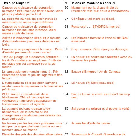
Titres de Slogan ©
N.
Textes de machine à écrire ©
Causes de croissance de population
76
Maintenant est la phase finale de
humaine : Beaucoup de trafic d'avion, ainsi
l'existence telle que nous la connaissons.
plus de pollution par le bruit.
La epidemia mundial de coronavirus es
77
Générateur aléatoire de réalité.
más rápida en áreas superpobladas.
Causes de croissance de population
78
Reste cool . . . STHOPD le monde!
humaine : Bio-industrie intensive, ainsi
misère inutile de bétail.
Arrêtez le braconnage illégal et le meurtre
79
Les humains forment le cerveau de Dieu
d'éléphants rares pour leurs défenses en
immanent.
ivoire.
Causes de surpeuplement humaine : Perte
80
S.v.p. essayez d'être épargner d'énergie.
d'intimité personnelle autour de toi.
Trop de plongeurs autonomes détruisent
81
La nature dit: salutations amicales avec les
les récifs coraliens en employant l'huile de
mains et les pieds.
bronzage qui est agressive pour la vie
marine.
Le surpeuplement humain mène à : Prix
82
Extase d'Entoptic = Art de Cerveau.
éclatants de terre et prix de logements trés
hauts.
L'augmentation de population humaine
83
Le nature dit: Merci beaucoup!
rapide cause la disparition de la biodiversité
précieuse.
2010: Année internationale de la
84
Dire à chacun la vérité avant qu'il soit trop
biodiversité. ONU dit des espèces
tard.
végétales et animales disparaissent de
l'expansion urbaine et agricole.
La quantité toujours croissante de
85
J'ai perdu ma religion et ai trouvé la vérité.
bâtiments et de routes cause les
changements climatiques peu désirés des
pays surpeuplés.
Ne laissez pas les hommes politiques vous
86
Je suis fier d'aider la nature.
tromper: le surpeuplement humain est une
menace grave au monde.
Flambée des prix des denrées alimentaires
87
Promouvoir le Conseil d'intendance de