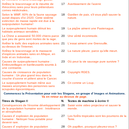
Arrêtez le braconnage et le meurtre de
17
Avertissement de l'avenir.
rhinocéros rares pour leurs prétendues
cornes médicinales..
Selon le WWF, 60% de la faune sauvage
18
Gardien de paix, s'il vous plaît sauver la
aurait disparu d'ici 2020. Cette sixième
nature.
extinction de masse rapide est due à la
surpopulation humaine!
Le surpeuplement humain détruit les
19
La piqûre aiment une Pastenague.
habitats animaux sensibles.
La Chine a assassiné 50.000 chiens parce
20
Une vérité incommode.
que peu de gens sont mortes de la rage.
Arrêter le trafic des espèces animales rares
21
L'essai aiment une Grenouille.
au-dessus de l'Internet.
Arrêtez le braconnage et le massacre
22
La nature pleure, parce qu'elle meurt.
d'espèces animales rares en Afrique, en
Inde et en Indonésie..
Causes de surpeuplement humaine :
23
Où peut la vie sauvage pure survivre ?
Embouteillages et banlieusards soumis à
une contrainte.
Causes de croissance de population
24
Copyright RGES.
humaine : Un plus grand trou dans la
couche d'ozone et pèlent ainsi le Cancer.
Le surpeuplement humain mène aux
25
Cri comme un Loup.
masses anonymes des personnes sans
scrupules égocentriques.
Commencez la Présentation pour voir les Slogans, en groupe d' Images et Animations.
Va en retour au dessus de page.
Titres de Slogan ©
N.
Textes de machine à écrire ©
Conséquences de l'énorme développement
26
Saisir votre video projecteur et sauver le
de la population humaine sont : Intolérance
monde.
et xénophobie.
Causes d' explosion de population
27
Les forêts tropicales sont les poumons de la
humaine : Nettoyer l'eau potable pour
Terre.
devenir rare.
Causes d' explosion de population
28
Oh papillon, pourquoi pleurez-vous ?