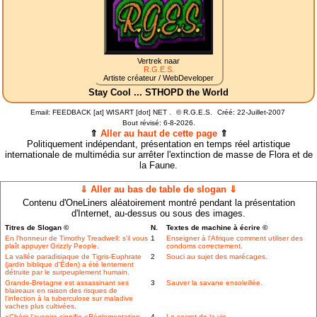
Vertrek naar
R.G.E.S.
Artiste créateur / WebDeveloper
Stay Cool ... STHOPD the World
Email: FEEDBACK [at] WISART [dot] NET .
©
R.G.E.S.
Créé: 22-Juillet-2007
Bout révisé:
6-8-2026.
⇑
Aller au haut de cette page
⇑
Politiquement indépendant, présentation en temps réel artistique
internationale de multimédia sur arrêter l'extinction de masse de Flora et de
la Faune.
⇓ Aller au bas de table de slogan ⇓
Contenu d'OneLiners aléatoirement montré pendant la présentation
d'Internet, au-dessus ou sous des images.
Titres de Slogan ©
N.
Textes de machine à écrire ©
En l'honneur de Timothy Treadwell: s'il vous
1
Enseigner à l'Afrique comment utiliser des
plaît appuyer Grizzly People.
condoms correctement.
La vallée paradisiaque de Tigris-Euphrate
2
Souci au sujet des marécages.
(jardin biblique d'Éden) a été lentement
détruite par le surpeuplement humain.
Grande-Bretagne est assassinant ses
3
Sauver la savane ensoleillée.
blaireaux en raison des risques de
l'infection à la tuberculose sur maladive
vaches plus cultivées.
«Chérir l'avenir» signifie «Réglementation
4
Le secret de la vie.