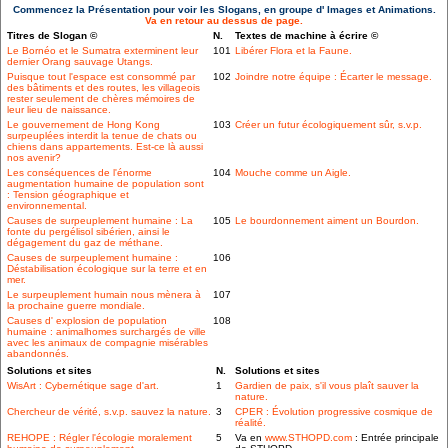
Commencez la Présentation pour voir les Slogans, en groupe d' Images et Animations.
Va en retour au dessus de page.
Titres de Slogan ©
N.
Textes de machine à écrire ©
Le Bornéo et le Sumatra exterminent leur
101
Libérer Flora et la Faune.
dernier Orang sauvage Utangs.
Puisque tout l'espace est consommé par
102
Joindre notre équipe : Écarter le message.
des bâtiments et des routes, les villageois
rester seulement de chères mémoires de
leur lieu de naissance.
Le gouvernement de Hong Kong
103
Créer un futur écologiquement sûr, s.v.p.
surpeuplées interdit la tenue de chats ou
chiens dans appartements. Est-ce là aussi
nos avenir?
Les conséquences de l'énorme
104
Mouche comme un Aigle.
augmentation humaine de population sont
: Tension géographique et
environnemental.
Causes de surpeuplement humaine : La
105
Le bourdonnement aiment un Bourdon.
fonte du pergélisol sibérien, ainsi le
dégagement du gaz de méthane.
Causes de surpeuplement humaine :
106
Déstabilisation écologique sur la terre et en
mer.
Le surpeuplement humain nous mènera à
107
la prochaine guerre mondiale.
Causes d' explosion de population
108
humaine : animalhomes surchargés de ville
avec les animaux de compagnie misérables
abandonnés.
Solutions et sites
N.
Solutions et sites
WisArt : Cybernétique sage d'art.
1
Gardien de paix, s'il vous plaît sauver la
nature.
Chercheur de vérité, s.v.p. sauvez la nature.
3
CPER : Évolution progressive cosmique de
réalité.
REHOPE : Régler l'écologie moralement
5
Va en
www.STHOPD.com
: Entrée principale