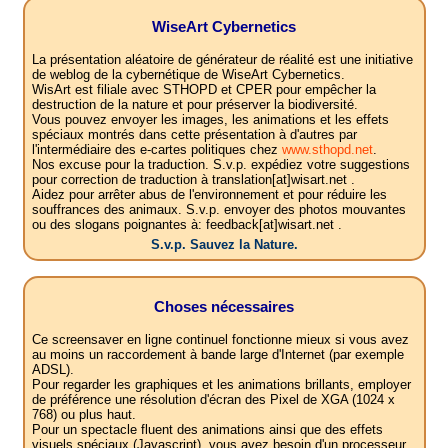
WiseArt Cybernetics
La présentation aléatoire de générateur de réalité est une initiative
de weblog de la cybernétique de WiseArt Cybernetics.
WisArt est filiale avec STHOPD et CPER pour empêcher la
destruction de la nature et pour préserver la biodiversité.
Vous pouvez envoyer les images, les animations et les effets
spéciaux montrés dans cette présentation à d'autres par
l'intermédiaire des e-cartes politiques chez
www.sthopd.net
.
Nos excuse pour la traduction. S.v.p. expédiez votre suggestions
pour correction de traduction à translation[at]wisart.net .
Aidez pour arrêter abus de l'environnement et pour réduire les
souffrances des animaux. S.v.p. envoyer des photos mouvantes
ou des slogans poignantes à: feedback[at]wisart.net .
S.v.p. Sauvez la Nature.
Choses nécessaires
Ce screensaver en ligne continuel fonctionne mieux si vous avez
au moins un raccordement à bande large d'Internet (par exemple
ADSL).
Pour regarder les graphiques et les animations brillants, employer
de préférence une résolution d'écran des Pixel de XGA (1024 x
768) ou plus haut.
Pour un spectacle fluent des animations ainsi que des effets
visuels spéciaux (Javascript), vous avez besoin d'un processeur