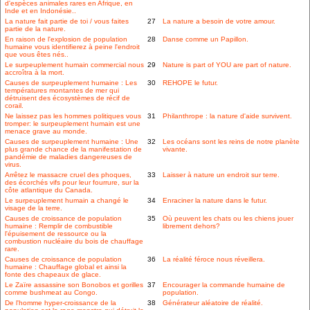
d'espèces animales rares en Afrique, en
Inde et en Indonésie..
La nature fait partie de toi / vous faites
27
La nature a besoin de votre amour.
partie de la nature.
En raison de l'explosion de population
28
Danse comme un Papillon.
humaine vous identifierez à peine l'endroit
que vous êtes nés..
Le surpeuplement humain commercial nous
29
Nature is part of YOU are part of nature.
accroîtra à la mort.
Causes de surpeuplement humaine : Les
30
REHOPE le futur.
températures montantes de mer qui
détruisent des écosystèmes de récif de
corail.
Ne laissez pas les hommes politiques vous
31
Philanthrope : la nature d'aide survivent.
tromper: le surpeuplement humain est une
menace grave au monde.
Causes de surpeuplement humaine : Une
32
Les océans sont les reins de notre planète
plus grande chance de la manifestation de
vivante.
pandémie de maladies dangereuses de
virus.
Arrêtez le massacre cruel des phoques,
33
Laisser à nature un endroit sur terre.
des écorchés vifs pour leur fourrure, sur la
côte atlantique du Canada.
Le surpeuplement humain a changé le
34
Enraciner la nature dans le futur.
visage de la terre.
Causes de croissance de population
35
Où peuvent les chats ou les chiens jouer
humaine : Remplir de combustible
librement dehors?
l'épuisement de ressource ou la
combustion nucléaire du bois de chauffage
rare.
Causes de croissance de population
36
La réalité féroce nous réveillera.
humaine : Chauffage global et ainsi la
fonte des chapeaux de glace.
Le Zaïre assassine son Bonobos et gorilles
37
Encourager la commande humaine de
comme bushmeat au Congo.
population.
De l'homme hyper-croissance de la
38
Générateur aléatoire de réalité.