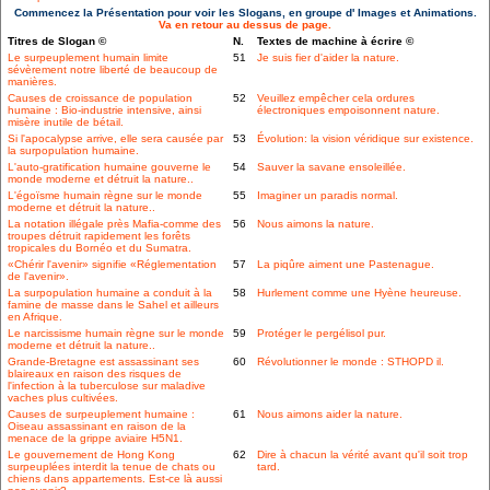
Commencez la Présentation pour voir les Slogans, en groupe d' Images et Animations.
Va en retour au dessus de page.
Titres de Slogan ©
N.
Textes de machine à écrire ©
Le surpeuplement humain limite
51
Je suis fier d'aider la nature.
sévèrement notre liberté de beaucoup de
manières.
Causes de croissance de population
52
Veuillez empêcher cela ordures
humaine : Bio-industrie intensive, ainsi
électroniques empoisonnent nature.
misère inutile de bétail.
Si l'apocalypse arrive, elle sera causée par
53
Évolution: la vision véridique sur existence.
la surpopulation humaine.
L'auto-gratification humaine gouverne le
54
Sauver la savane ensoleillée.
monde moderne et détruit la nature..
L'égoïsme humain règne sur le monde
55
Imaginer un paradis normal.
moderne et détruit la nature..
La notation illégale près Mafia-comme des
56
Nous aimons la nature.
troupes détruit rapidement les forêts
tropicales du Bornéo et du Sumatra.
«Chérir l'avenir» signifie «Réglementation
57
La piqûre aiment une Pastenague.
de l'avenir».
La surpopulation humaine a conduit à la
58
Hurlement comme une Hyène heureuse.
famine de masse dans le Sahel et ailleurs
en Afrique.
Le narcissisme humain règne sur le monde
59
Protéger le pergélisol pur.
moderne et détruit la nature..
Grande-Bretagne est assassinant ses
60
Révolutionner le monde : STHOPD il.
blaireaux en raison des risques de
l'infection à la tuberculose sur maladive
vaches plus cultivées.
Causes de surpeuplement humaine :
61
Nous aimons aider la nature.
Oiseau assassinant en raison de la
menace de la grippe aviaire H5N1.
Le gouvernement de Hong Kong
62
Dire à chacun la vérité avant qu'il soit trop
surpeuplées interdit la tenue de chats ou
tard.
chiens dans appartements. Est-ce là aussi