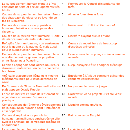
Le surpeuplement humain mène à : Prix
4
Promouvoir le Conseil d'intendance de
éclatants de terre et prix de logements trés
forêt.
hauts.
Causes de surpeuplement humaine : Fonte
5
Aimer le futur, fixer le futur.
des chapeaux de glace et se lever de ce
fait de Sealevels.
Causes de croissance de population
6
Reste cool . . . STHOPD le monde!
humaine : Irritation et stress parmi des
citoyens.
Causes de surpeuplement humaine : Perte
7
Liberté = n'ayant aucun enfant.
de silence tranquille autour de nous.
Réfugiés fuient en bateau, non seulement
8
Cessez de mourir hors de beaucoup
pour la guerre ou la pauvreté, mais aussi
d'espèces animales.
pour la surpopulation humaine.
Causes de surpeuplement humaine : Terre
9
Faire ensemble un poing contre la cruauté
rare d'excédent de guerre de propriété
animale.
entre l'Israel et la Palestine.
Certains Espagnols sont lâches bourreaux
10
S.v.p. essayez d'être épargner d'énergie.
d'animaux, notamment en ce qui concerne
les chiens.
Arrêtez le braconnage illégal et le meurtre
11
Enseigner à l'Afrique comment utiliser des
d'éléphants rares pour leurs défenses en
condoms correctement.
ivoire.
En l'honneur de Timothy Treadwell: s'il vous
12
Ne pas jongler avec la jungle.
plaît appuyer Grizzly People.
La vie de mer est en train de lentement se
13
Saisir votre video projecteur et sauver le
noyer dans un océan d'ordures en
monde.
plastique.
Conséquences de l'énorme développement
14
Mouche comme un Aigle.
de la population humaine sont : Intolérance
et xénophobie.
Causes d' explosion de population
15
Bain comme un Dauphin.
humaine : animalhomes surchargés de ville
avec les animaux de compagnie misérables
abandonnés.
Le surpeuplement humain mène à : les
16
La vérité est dehors là . . .