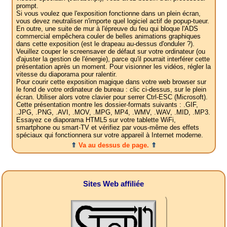
prompt.
Si vous voulez que l'exposition fonctionne dans un plein écran,
vous devez neutraliser n'importe quel logiciel actif de popup-tueur.
En outre, une suite de mur à l'épreuve du feu qui bloque l'ADS
commercial empêchera couler de belles animations graphiques
dans cette exposition (est le drapeau au-dessus d'onduler ?).
Veuillez couper le screensaver de défaut sur votre ordinateur (ou
d'ajuster la gestion de l'énergie), parce qu'il pourrait interférer cette
présentation après un moment. Pour visionner les vidéos, régler la
vitesse du diaporama pour ralentir.
Pour courir cette exposition magique dans votre web browser sur
le fond de votre ordinateur de bureau : clic ci-dessus, sur le plein
écran. Utiliser alors votre clavier pour serrer Ctrl-ESC (Microsoft).
Cette présentation montre les dossier-formats suivants : .GIF,
.JPG, .PNG, .AVI, .MOV, .MPG, MP4, .WMV, .WAV, .MID, .MP3.
Essayez ce diaporama HTML5 sur votre tablette WiFi,
smartphone ou smart-TV et vérifiez par vous-même des effets
spéciaux qui fonctionnera sur votre appareil à Internet moderne.
⇑
Va au dessus de page.
⇑
Sites Web affiliée