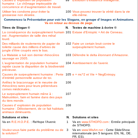
Causes d' explosion de population
99
Évolution d'existence intelligente.
humaine : Le chômage impitoyable de
concurrence et d'augmentation de travail.
Utiliser les condoms pour éviter la
100
Vous pouvez trouver la vérité dans la vie
grossesse non désirée.
elle-même.
Commencez la Présentation pour voir les Slogans, en groupe d' Images et Animations.
Va en retour au dessus de page.
Titres de Slogan ©
N.
Textes de machine à écrire ©
La conséquence du surpeuplement humain
101
Extase d'Entoptic = Art de Cerveau.
est : Augmentation de taille des métal
lourd.
Des milliards de roulements de papier de
102
Faire un certain bruit contre le
toilette cause des millions d'arbres de
surpeuplement humain.
jungle d'être coupés vers le bas.
La Malaisie a tué son dernier rhinocéros
103
Défendre le delta étonnant d'Amazone.
sauvage en 2005.
L'augmentation de population humaine
104
Avertissement de l'avenir.
rapide cause la disparition de la biodiversité
précieuse.
Causes de surpeuplement humaine : Perte
105
e = mc^2 et Vie = NegEntropy.
d'intimité personnelle autour de toi.
Arrêtez le braconnage et le meurtre de
106
rhinocéros rares pour leurs prétendues
cornes médicinales..
Le surpeuplement humain mène à :
107
Malnutrition, faim et famine dans des pays
du tiers monde.
Causes d' explosion de population
108
humaine : Déboisement, de ce fait habitats
animaux diminuants.
Solutions et sites
N.
Solutions et sites
Va en
R.E.H.O.P.E.
: ReHope l'Avenir.
1
Va en
www.STHOPD.com
: Entrée principale
de STHOPD.
Voulez-vous faire partie du problème ou de
3
Va en
www.WisArt.net
: Cette SlideShow
la solution?
internationale (en 5 langues: EN, NL, DE,
FR, ES).