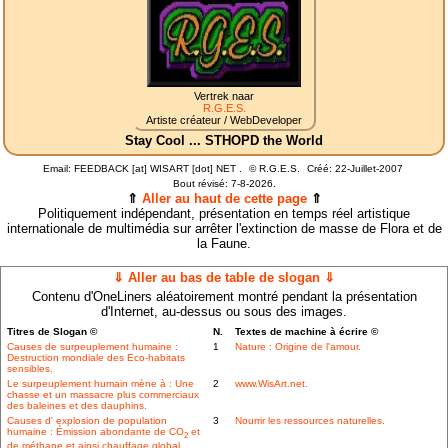
Vertrek naar
R.G.E.S.
Artiste créateur / WebDeveloper
Stay Cool ... STHOPD the World
Email: FEEDBACK [at] WISART [dot] NET .
©
R.G.E.S.
Créé: 22-Juillet-2007
Bout révisé:
7-8-2026.
⇑
Aller au haut de cette page
⇑
Politiquement indépendant, présentation en temps réel artistique
internationale de multimédia sur arrêter l'extinction de masse de Flora et de
la Faune.
⇓ Aller au bas de table de slogan ⇓
Contenu d'OneLiners aléatoirement montré pendant la présentation
d'Internet, au-dessus ou sous des images.
Titres de Slogan ©
N.
Textes de machine à écrire ©
Causes de surpeuplement humaine :
1
Nature : Origine de l'amour.
Destruction mondiale des Eco-habitats
sensibles.
Le surpeuplement humain mène à : Une
2
www.WisArt.net.
chasse et un massacre plus commerciaux
des baleines et des dauphins.
Causes d' explosion de population
3
Nourrir les ressources naturelles.
humaine : Émission abondante de CO
et
2
de méthane et ainsi chauffage global.