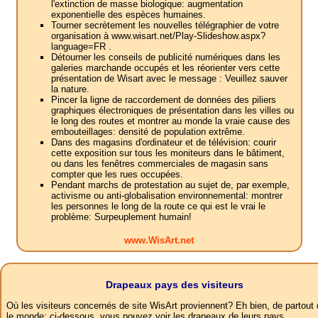
l'extinction de masse biologique: augmentation
exponentielle des espèces humaines.
Tourner secrètement les nouvelles télégraphier de votre
organisation à www.wisart.net/Play-Slideshow.aspx?
language=FR .
Détourner les conseils de publicité numériques dans les
galeries marchande occupés et les réorienter vers cette
présentation de Wisart avec le message : Veuillez sauver
la nature.
Pincer la ligne de raccordement de données des piliers
graphiques électroniques de présentation dans les villes ou
le long des routes et montrer au monde la vraie cause des
embouteillages: densité de population extrême.
Dans des magasins d'ordinateur et de télévision: courir
cette exposition sur tous les moniteurs dans le bâtiment,
ou dans les fenêtres commerciales de magasin sans
compter que les rues occupées.
Pendant marchs de protestation au sujet de, par exemple,
activisme ou anti-globalisation environnemental: montrer
les personnes le long de la route ce qui est le vrai le
problème: Surpeuplement humain!
www.WisArt.net
Drapeaux pays des visiteurs
Où les visiteurs concernés de site WisArt proviennent? Eh bien, de partout
le monde: ci-dessous, vous pouvez voir les drapeaux de leurs pays.