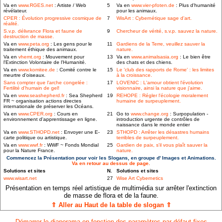
Va en
www.RGES.net
: Artiste / Web
5
Va en
www.vier-pfoten.de
: Plus d'humanité
révélateur.
pour les animaux.
CPER : Évolution progressive cosmique de
7
WisArt : Cybernétique sage d'art.
réalité.
S.v.p. délivrance Flora et faune de
9
Chercheur de vérité, s.v.p. sauvez la nature.
destruction de masse.
Va en
www.peta.org
: Les gens pour le
11
Gardiens de la Terre, veuillez sauver la
traitement éthique des animaux.
nature.
Va en
vhemt.org
: Mouvement pour
13
Va en
www.animalsasia.org
: Le bien être
l'Extinction Volontaire de l'Humanité.
des chats et des chiens.
Va en
www.komitee.de
: Comité contre le
15
Le 'club des rapports de Rome' : les limites
meurtre d'oiseaux.
à la croissance.
Sans compter que l'arche congelée :
17
LOVENIC : L'amour obtient l'évolution
Fertilité d'humain de gel!
visionnaire, ainsi la nature que j'aime.
Va en
www.seashepherd.fr
: Sea Shepherd
19
REHOPE : Régler l'écologie moralement
FR ~ organisation actions directes
humaine de surpeuplement.
internationale de préserver les Océans.
Va en
www.CPER.org
: Cours en
21
Go to
www.change.org
: Surpopulation -
environnement d'apprentissage en ligne.
introduction urgente de contrôles de
naissance dans le monde entier
Va en
www.STHOPD.net
: Envoyer une E-
23
STHOPD : Arrêter les désastres humains
carte politique ou artistique.
terribles de surpeuplement.
Va en
www.wwf.fr
: WWF ~ Fonds Mondial
25
Gardien de paix, s'il vous plaît sauver la
pour la Nature France.
nature.
Commencez la Présentation pour voir les Slogans, en groupe d' Images et Animations.
Va en retour au dessus de page.
Solutions et sites
N.
Solutions et sites
www.wisart.net
27
Wise Art Cybernetics
Présentation en temps réel artistique de multimédia sur arrêter l'extinction
de masse de flora et de la faune.
⇑ Aller au Haut de la table de slogan ⇑
Démarrer le diaporama en fonction des paramètres par défaut fixes