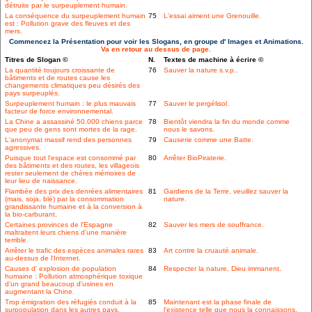
détruite par le surpeuplement humain.
La conséquence du surpeuplement humain
75
L'essai aiment une Grenouille.
est : Pollution grave des fleuves et des
mers.
Commencez la Présentation pour voir les Slogans, en groupe d' Images et Animations.
Va en retour au dessus de page.
Titres de Slogan ©
N.
Textes de machine à écrire ©
La quantité toujours croissante de
76
Sauver la nature s.v.p..
bâtiments et de routes cause les
changements climatiques peu désirés des
pays surpeuplés.
Surpeuplement humain : le plus mauvais
77
Sauver le pergélisol.
facteur de force environnemental.
La Chine a assassiné 50.000 chiens parce
78
Bientôt viendra la fin du monde comme
que peu de gens sont mortes de la rage.
nous le savons.
L'anonymat massif rend des personnes
79
Causerie comme une Batte.
agressives.
Puisque tout l'espace est consommé par
80
Arrêter BioPiraterie.
des bâtiments et des routes, les villageois
rester seulement de chères mémoires de
leur lieu de naissance.
Flambée des prix des denrées alimentaires
81
Gardiens de la Terre, veuillez sauver la
(mais, soja, blé) par la consommation
nature.
grandissante humaine et à la conversion à
la bio-carburant.
Certaines provinces de l'Espagne
82
Sauver les mers de souffrance.
maltraitent leurs chiens d'une manière
terrible.
Arrêter le trafic des espèces animales rares
83
Art contre la cruauté animale.
au-dessus de l'Internet.
Causes d' explosion de population
84
Respecter la nature, Dieu immanent.
humaine : Pollution atmosphérique toxique
d'un grand beaucoup d'usines en
augmentant la Chine.
Trop émigration des réfugiés conduit à la
85
Maintenant est la phase finale de
surpopulation dans les autres pays.
l'existence telle que nous la connaissons.