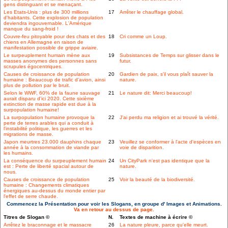
gens distinguant et se menaçant.
Les Etats-Unis : plus de 300 millions
17
Arrêter le chauffage global.
d'habitants. Cette explosion de population
deviendra ingouvernable. L'Amérique
manque du sang-froid !
Couvre-feu pitoyable pour des chats et des
18
Cri comme un Loup.
chiens en Allemagne en raison de
manifestation possible de grippe aviaire.
Le surpeuplement humain mène aux
19
Subsistances de Temps sur glisser dans le
masses anonymes des personnes sans
futur.
scrupules égocentriques.
Causes de croissance de population
20
Gardien de paix, s'il vous plaît sauver la
humaine : Beaucoup de trafic d'avion, ainsi
nature.
plus de pollution par le bruit.
Selon le WWF, 60% de la faune sauvage
21
Le nature dit: Merci beaucoup!
aurait disparu d'ici 2020. Cette sixième
extinction de masse rapide est due à la
surpopulation humaine!
La surpopulation humaine provoque la
22
J'ai perdu ma religion et ai trouvé la vérité.
perte de terres arables qui a conduit à
l'instabilité politique, les guerres et les
migrations de masse.
Japon meurtres 23.000 dauphins chaque
23
Veuillez se conformer à l'acte d'espèces en
année à la consommation de viande par
voie de disparition.
les humains.
La conséquence du surpeuplement humain
24
Un CityPark n'est pas identique que la
est : Perte de liberté spacial autour de
nature.
nous.
Causes de croissance de population
25
Voir la beauté de la biodiversité.
humaine : Changements climatiques
énergiques au-dessus du monde entier par
l'effet de serre chaude.
Commencez la Présentation pour voir les Slogans, en groupe d' Images et Animations.
Va en retour au dessus de page.
Titres de Slogan ©
N.
Textes de machine à écrire ©
Arrêtez le braconnage et le massacre
26
La nature pleure, parce qu'elle meurt.