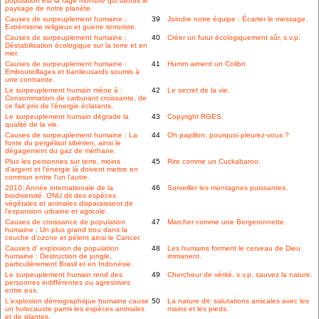
population est la rage monstre qui détruit le
paysage de notre planète.
Causes de surpeuplement humaine :
39
Joindre notre équipe : Écarter le message.
Extrémisme religieux et guerre terroriste.
Causes de surpeuplement humaine :
40
Créer un futur écologiquement sûr, s.v.p.
Déstabilisation écologique sur la terre et en
mer.
Causes de surpeuplement humaine :
41
Humm aiment un Colibri.
Embouteillages et banlieusards soumis à
une contrainte.
Le surpeuplement humain mène à :
42
Le secret de la vie.
Consommation de carburant croissante, de
ce fait prix de l'énergie éclatants.
Le surpeuplement humain dégrade la
43
Copyright RGES.
qualité de la vie.
Causes de surpeuplement humaine : La
44
Oh papillon, pourquoi pleurez-vous ?
fonte du pergélisol sibérien, ainsi le
dégagement du gaz de méthane.
Plus les personnes sur terre, moins
45
Rire comme un Cuckabaroo.
d'argent et l'énergie là doivent mettre en
commun entre l'un l'autre.
2010: Année internationale de la
46
Surveiller les montagnes puissantes.
biodiversité. ONU dit des espèces
végétales et animales disparaissent de
l'expansion urbaine et agricole.
Causes de croissance de population
47
Marcher comme une Bergeronnette.
humaine : Un plus grand trou dans la
couche d'ozone et pèlent ainsi le Cancer.
Causes d' explosion de population
48
Les humains forment le cerveau de Dieu
humaine : Destruction de jungle,
immanent.
particulièrement Brasil et en Indonésie.
Le surpeuplement humain rend des
49
Chercheur de vérité, s.v.p. sauvez la nature.
personnes indifférentes ou agressives
entre eux.
L'explosion démographique humaine cause
50
La nature dit: salutations amicales avec les
un holocauste parmi les espèces animales
mains et les pieds.
et de plantes.