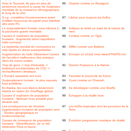
Avec le Tsunami, de plus en plus de
86
Chanter comme un Rossignol.
personnes mourront à cause de l'explosion
mondiale de la croissance démographique
le long de la côte.
S.v.p. considérer l'environnement avant
87
Libérer pour toujours les forêts.
d'utiliser beaucoup de papier pour imprimer
dès votre PC.
Le surpeuplement humain nous mènera à
88
Indiquer la vérité au sujet de la nature de
la prochaine guerre mondiale.
mort.
Causes d' explosion de population
89
Combat comme un Tigre.
humaine : Augmenter dans l'airpollution
trafic-connexe.
La epidemia mundial de coronavirus es
90
Siffler comme une Baleine.
más rápida en áreas superpobladas.
Augmentation du trafic hâtivement causes
91
Envoyer un eCard chez www.STHOPD.net.
de l'accident malheureux des animaux
dans les zones rurales.
Trop de gens -> trop d'industrie ->
92
Donner Puissance à la Nature.
émissions excédentaires de CO2 ->
réchauffement climatique.
L'Europe assassine ses ours.
93
Favoriser le protocole de Kyoto.
Surpeuplement humain : le plus mauvais
94
Courir comme un Cheetah.
futur problème.
En Alaska, les ours blancs deviennent
95
Se développer comme une Giraffe.
éteints en raison du chauffage global.
Causes d' explosion de population
96
Échapper à la réalité dure.
humaine : Nettoyer l'eau potable pour
devenir rare.
Les conséquences de l'énorme
97
Les forêts tropicales sont les poumons de la
augmentation humaine de population sont
Terre.
: Tension géographique et
environnemental.
Causes de croissance de population
98
Évolution progressive cosmique de réalité.
humaine : Désertification, de ce fait
diminution Flora et faune.