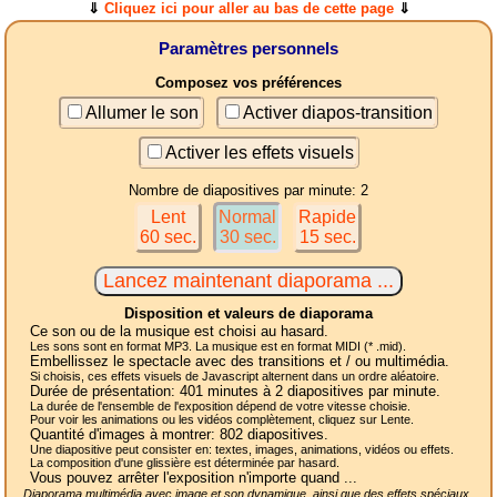
⇓
Cliquez ici pour aller au bas de cette page
⇓
Paramètres personnels
Composez vos préférences
Allumer le son
Activer diapos-transition
Activer les effets visuels
Nombre de diapositives par minute: 2
Lent
Normal
Rapide
60 sec.
30 sec.
15 sec.
Disposition et valeurs de diaporama
Ce son ou de la musique est choisi au hasard.
Les sons sont en format MP3. La musique est en format MIDI (* .mid).
Embellissez le spectacle avec des transitions et / ou multimédia.
Si choisis, ces effets visuels de Javascript alternent dans un ordre aléatoire.
Durée de présentation:
401
minutes à 2
diapositives
par minute.
La durée de l'ensemble de l'exposition dépend de votre vitesse choisie.
Pour voir les animations ou les vidéos complètement, cliquez sur Lente.
Quantité d'images à montrer:
802
diapositives.
Une diapositive peut consister en: textes, images, animations, vidéos ou effets.
La composition d'une glissière est déterminée par hasard.
Vous pouvez arrêter l'exposition n'importe quand ...
Diaporama multimédia avec image et son dynamique, ainsi que des effets spéciaux,