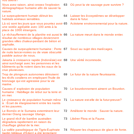
nos avenir?
Vous avez raison, ainsi cessez l'explosion
63
Où peut la vie sauvage pure survivre ?
démographique humaine afin de sauver la
nature.
Le surpeuplement humain détruit les
64
Laisser les écosystèmes se développer
habitats animaux sensibles.
dans le futur.
Là où sont les jours que vous pourriez avoir
65
Activisme environnemental pour la nature.
une soirée agréable avec 100 amis à la
place de 1000 étrangers.
Le réchauffement de la planète est aussi le
66
La nature meurt dans le monde entier.
résultat de nombreux villages deviennent
grandes villes chaleur-perdant de béton et
asphalte.
Causes de surpeuplement humaine : Perte
67
Souci au sujet des marécages.
de nuits lancer-noires ou de vraie obscurité
paisible autour de nous.
Jakarta à croissance rapide (Indonésie) est
68
Une vérité incommode.
ainsi surchargé avec les personnes et les
bâtiments qu'ils noient dans les eaux de la
crue pluvieuses.
Trop de plongeurs autonomes détruisent
69
Le futur de la nature fleurissante.
les récifs coraliens en employant l'huile de
bronzage qui est agressive pour la vie
marine.
Causes d' explosion de population
70
Le bourdonnement aiment un Bourdon.
humaine : Habillage de rebut sur la terre et
en mer.
Le croissance de population humain mène
71
La nature est-elle de la futur-preuve?
à : Écart de élargissement entre les nantis
et les pauvres.
Le Bornéo et le Sumatra exterminent leur
72
Améliorer le monde : Sauver la nature.
dernier Orang sauvage Utangs.
Le grand récif de barrière australien
73
Libérer Flora et la Faune.
dégradera rapidement en raison du
chauffage global de la mer.
La vallée paradisiaque de Tigris-Euphrate
74
Réparer les chapeaux de glace de fonte.
(jardin biblique d'Éden) a été lentement