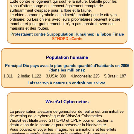
Lutte contre le logement qui souffle la nature. Bataille pour les
plans d'atterrissage qui tiennent également compte de
suffisamment d'espace pour la flore et la faune.
Le chien comme symbole de la liberté spatiale pour le citoyen
ordinaire: où Les chiens avec leurs propriétaires peuvent encore
marcher et jouer gratuitement, il n'y a pas construit avec des
maisons et des routes.
Protestaient contre Surpopulation Humaines: la Tabou Finale
STHOPD eCards
Population humaine
Principal Dix pays avec la plus grande quantité d'habitants en 2006
(dans les millions):
 2.India: 1,122 3.USA: 300 4.Indonesia: 225 5.Brasil: 187 6.Pakistan:
Laisser svp à nature un endroit pour vivre.
WiseArt Cybernetics
La présentation aléatoire de générateur de réalité est une initiative
de weblog de la cybernétique de WiseArt Cybernetics.
WisArt est filiale avec STHOPD et CPER pour empêcher la
destruction de la nature et pour préserver la biodiversité.
Vous pouvez envoyer les images, les animations et les effets
spéciaux montrés dans cette présentation à d'autres par