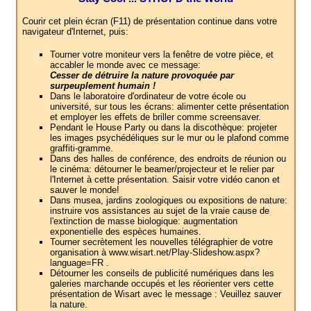
Courir cet plein écran (F11) de présentation continue dans votre
navigateur d'Internet, puis:
Tourner votre moniteur vers la fenêtre de votre pièce, et
accabler le monde avec ce message:
Cesser de détruire la nature provoquée par
surpeuplement humain !
Dans le laboratoire d'ordinateur de votre école ou
université, sur tous les écrans: alimenter cette présentation
et employer les effets de briller comme screensaver.
Pendant le House Party ou dans la discothèque: projeter
les images psychédéliques sur le mur ou le plafond comme
graffiti-gramme.
Dans des halles de conférence, des endroits de réunion ou
le cinéma: détourner le beamer/projecteur et le relier par
l'Internet à cette présentation. Saisir votre vidéo canon et
sauver le monde!
Dans musea, jardins zoologiques ou expositions de nature:
instruire vos assistances au sujet de la vraie cause de
l'extinction de masse biologique: augmentation
exponentielle des espèces humaines.
Tourner secrètement les nouvelles télégraphier de votre
organisation à www.wisart.net/Play-Slideshow.aspx?
language=FR .
Détourner les conseils de publicité numériques dans les
galeries marchande occupés et les réorienter vers cette
présentation de Wisart avec le message : Veuillez sauver
la nature.