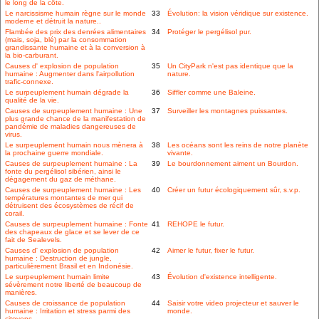
le long de la côte.
Le narcissisme humain règne sur le monde
33
Évolution: la vision véridique sur existence.
moderne et détruit la nature..
Flambée des prix des denrées alimentaires
34
Protéger le pergélisol pur.
(mais, soja, blé) par la consommation
grandissante humaine et à la conversion à
la bio-carburant.
Causes d' explosion de population
35
Un CityPark n'est pas identique que la
humaine : Augmenter dans l'airpollution
nature.
trafic-connexe.
Le surpeuplement humain dégrade la
36
Siffler comme une Baleine.
qualité de la vie.
Causes de surpeuplement humaine : Une
37
Surveiller les montagnes puissantes.
plus grande chance de la manifestation de
pandémie de maladies dangereuses de
virus.
Le surpeuplement humain nous mènera à
38
Les océans sont les reins de notre planète
la prochaine guerre mondiale.
vivante.
Causes de surpeuplement humaine : La
39
Le bourdonnement aiment un Bourdon.
fonte du pergélisol sibérien, ainsi le
dégagement du gaz de méthane.
Causes de surpeuplement humaine : Les
40
Créer un futur écologiquement sûr, s.v.p.
températures montantes de mer qui
détruisent des écosystèmes de récif de
corail.
Causes de surpeuplement humaine : Fonte
41
REHOPE le futur.
des chapeaux de glace et se lever de ce
fait de Sealevels.
Causes d' explosion de population
42
Aimer le futur, fixer le futur.
humaine : Destruction de jungle,
particulièrement Brasil et en Indonésie.
Le surpeuplement humain limite
43
Évolution d'existence intelligente.
sévèrement notre liberté de beaucoup de
manières.
Causes de croissance de population
44
Saisir votre video projecteur et sauver le
humaine : Irritation et stress parmi des
monde.
citoyens.