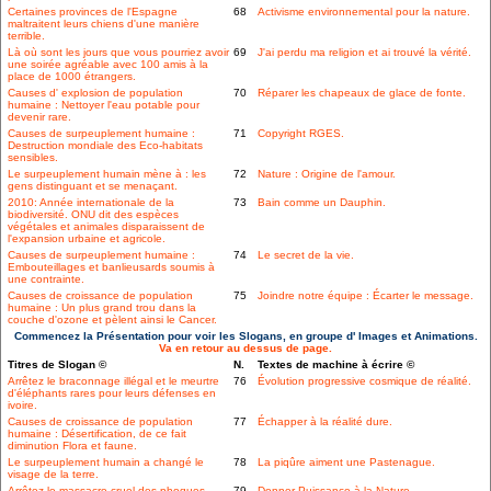
Certaines provinces de l'Espagne
68
Activisme environnemental pour la nature.
maltraitent leurs chiens d'une manière
terrible.
Là où sont les jours que vous pourriez avoir
69
J'ai perdu ma religion et ai trouvé la vérité.
une soirée agréable avec 100 amis à la
place de 1000 étrangers.
Causes d' explosion de population
70
Réparer les chapeaux de glace de fonte.
humaine : Nettoyer l'eau potable pour
devenir rare.
Causes de surpeuplement humaine :
71
Copyright RGES.
Destruction mondiale des Eco-habitats
sensibles.
Le surpeuplement humain mène à : les
72
Nature : Origine de l'amour.
gens distinguant et se menaçant.
2010: Année internationale de la
73
Bain comme un Dauphin.
biodiversité. ONU dit des espèces
végétales et animales disparaissent de
l'expansion urbaine et agricole.
Causes de surpeuplement humaine :
74
Le secret de la vie.
Embouteillages et banlieusards soumis à
une contrainte.
Causes de croissance de population
75
Joindre notre équipe : Écarter le message.
humaine : Un plus grand trou dans la
couche d'ozone et pèlent ainsi le Cancer.
Commencez la Présentation pour voir les Slogans, en groupe d' Images et Animations.
Va en retour au dessus de page.
Titres de Slogan ©
N.
Textes de machine à écrire ©
Arrêtez le braconnage illégal et le meurtre
76
Évolution progressive cosmique de réalité.
d'éléphants rares pour leurs défenses en
ivoire.
Causes de croissance de population
77
Échapper à la réalité dure.
humaine : Désertification, de ce fait
diminution Flora et faune.
Le surpeuplement humain a changé le
78
La piqûre aiment une Pastenague.
visage de la terre.
Arrêtez le massacre cruel des phoques,
79
Donner Puissance à la Nature.