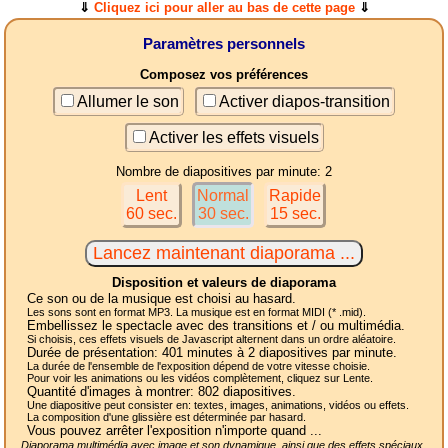
⇓
Cliquez ici pour aller au bas de cette page
⇓
Paramètres personnels
Composez vos préférences
Allumer le son
Activer diapos-transition
Activer les effets visuels
Nombre de diapositives par minute: 2
Lent
Normal
Rapide
60 sec.
30 sec.
15 sec.
Disposition et valeurs de diaporama
Ce son ou de la musique est choisi au hasard.
Les sons sont en format MP3. La musique est en format MIDI (* .mid).
Embellissez le spectacle avec des transitions et / ou multimédia.
Si choisis, ces effets visuels de Javascript alternent dans un ordre aléatoire.
Durée de présentation:
401
minutes à 2
diapositives
par minute.
La durée de l'ensemble de l'exposition dépend de votre vitesse choisie.
Pour voir les animations ou les vidéos complètement, cliquez sur Lente.
Quantité d'images à montrer:
802
diapositives.
Une diapositive peut consister en: textes, images, animations, vidéos ou effets.
La composition d'une glissière est déterminée par hasard.
Vous pouvez arrêter l'exposition n'importe quand ...
Diaporama multimédia avec image et son dynamique, ainsi que des effets spéciaux,