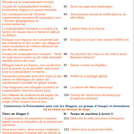
détruite par le surpeuplement humain.
Causes de surpeuplement humaine :
92
Souci au sujet des marécages.
Extrémisme religieux et guerre terroriste.
Les conséquences de l'énorme
93
Vous pouvez trouver la vérité dans la vie
augmentation humaine de population sont
elle-même.
: Tension géographique et
environnemental.
La surpopulation humaine a conduit à la
94
Libérer Flora et la Faune.
famine de masse dans le Sahel et ailleurs
en Afrique.
Puisque tout l'espace est consommé par
95
Envoyer un eCard chez www.STHOPD.net.
des bâtiments et des routes, les villageois
rester seulement de chères mémoires de
leur lieu de naissance.
Causes de surpeuplement humaine : Perte
96
Où peuvent les chats ou les chiens jouer
de nuits lancer-noires ou de vraie obscurité
librement dehors?
paisible autour de nous.
Réfugiés fuient en bateau, non seulement
97
Danse comme un Papillon.
pour la guerre ou la pauvreté, mais aussi
pour la surpopulation humaine.
Couvre-feu pitoyable pour des chats et des
98
Arrêter le chauffage global.
chiens en Allemagne en raison de
manifestation possible de grippe aviaire.
Trop émigration des réfugiés conduit à la
99
Le nature dit: Merci beaucoup!
surpopulation dans les autres pays.
Des milliards de roulements de papier de
100
Cessez de mourir hors de beaucoup
toilette cause des millions d'arbres de
d'espèces animales.
jungle d'être coupés vers le bas.
Commencez la Présentation pour voir les Slogans, en groupe d' Images et Animations.
Va en retour au dessus de page.
Titres de Slogan ©
N.
Textes de machine à écrire ©
L'augmentation de population humaine
101
Défendre le delta étonnant d'Amazone.
rapide cause la disparition de la biodiversité
précieuse.
Vous avez raison, ainsi cessez l'explosion
102
Libérer pour toujours les forêts.
démographique humaine afin de sauver la