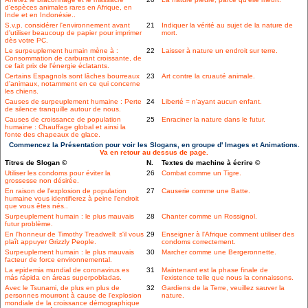
d'espèces animales rares en Afrique, en
Inde et en Indonésie..
S.v.p. considérer l'environnement avant
21
Indiquer la vérité au sujet de la nature de
d'utiliser beaucoup de papier pour imprimer
mort.
dès votre PC.
Le surpeuplement humain mène à :
22
Laisser à nature un endroit sur terre.
Consommation de carburant croissante, de
ce fait prix de l'énergie éclatants.
Certains Espagnols sont lâches bourreaux
23
Art contre la cruauté animale.
d'animaux, notamment en ce qui concerne
les chiens.
Causes de surpeuplement humaine : Perte
24
Liberté = n'ayant aucun enfant.
de silence tranquille autour de nous.
Causes de croissance de population
25
Enraciner la nature dans le futur.
humaine : Chauffage global et ainsi la
fonte des chapeaux de glace.
Commencez la Présentation pour voir les Slogans, en groupe d' Images et Animations.
Va en retour au dessus de page.
Titres de Slogan ©
N.
Textes de machine à écrire ©
Utiliser les condoms pour éviter la
26
Combat comme un Tigre.
grossesse non désirée.
En raison de l'explosion de population
27
Causerie comme une Batte.
humaine vous identifierez à peine l'endroit
que vous êtes nés..
Surpeuplement humain : le plus mauvais
28
Chanter comme un Rossignol.
futur problème.
En l'honneur de Timothy Treadwell: s'il vous
29
Enseigner à l'Afrique comment utiliser des
plaît appuyer Grizzly People.
condoms correctement.
Surpeuplement humain : le plus mauvais
30
Marcher comme une Bergeronnette.
facteur de force environnemental.
La epidemia mundial de coronavirus es
31
Maintenant est la phase finale de
más rápida en áreas superpobladas.
l'existence telle que nous la connaissons.
Avec le Tsunami, de plus en plus de
32
Gardiens de la Terre, veuillez sauver la
personnes mourront à cause de l'explosion
nature.
mondiale de la croissance démographique