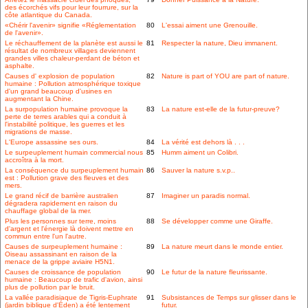
des écorchés vifs pour leur fourrure, sur la
côte atlantique du Canada.
«Chérir l'avenir» signifie «Réglementation
80
L'essai aiment une Grenouille.
de l'avenir».
Le réchauffement de la planète est aussi le
81
Respecter la nature, Dieu immanent.
résultat de nombreux villages deviennent
grandes villes chaleur-perdant de béton et
asphalte.
Causes d' explosion de population
82
Nature is part of YOU are part of nature.
humaine : Pollution atmosphérique toxique
d'un grand beaucoup d'usines en
augmentant la Chine.
La surpopulation humaine provoque la
83
La nature est-elle de la futur-preuve?
perte de terres arables qui a conduit à
l'instabilité politique, les guerres et les
migrations de masse.
L'Europe assassine ses ours.
84
La vérité est dehors là . . .
Le surpeuplement humain commercial nous
85
Humm aiment un Colibri.
accroîtra à la mort.
La conséquence du surpeuplement humain
86
Sauver la nature s.v.p..
est : Pollution grave des fleuves et des
mers.
Le grand récif de barrière australien
87
Imaginer un paradis normal.
dégradera rapidement en raison du
chauffage global de la mer.
Plus les personnes sur terre, moins
88
Se développer comme une Giraffe.
d'argent et l'énergie là doivent mettre en
commun entre l'un l'autre.
Causes de surpeuplement humaine :
89
La nature meurt dans le monde entier.
Oiseau assassinant en raison de la
menace de la grippe aviaire H5N1.
Causes de croissance de population
90
Le futur de la nature fleurissante.
humaine : Beaucoup de trafic d'avion, ainsi
plus de pollution par le bruit.
La vallée paradisiaque de Tigris-Euphrate
91
Subsistances de Temps sur glisser dans le
(jardin biblique d'Éden) a été lentement
futur.