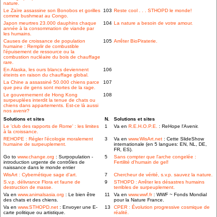
nature.
Le Zaïre assassine son Bonobos et gorilles
103
Reste cool . . . STHOPD le monde!
comme bushmeat au Congo.
Japon meurtres 23.000 dauphins chaque
104
La nature a besoin de votre amour.
année à la consommation de viande par
les humains.
Causes de croissance de population
105
Arrêter BioPiraterie.
humaine : Remplir de combustible
l'épuisement de ressource ou la
combustion nucléaire du bois de chauffage
rare.
En Alaska, les ours blancs deviennent
106
éteints en raison du chauffage global.
La Chine a assassiné 50.000 chiens parce
107
que peu de gens sont mortes de la rage.
Le gouvernement de Hong Kong
108
surpeuplées interdit la tenue de chats ou
chiens dans appartements. Est-ce là aussi
nos avenir?
Solutions et sites
N.
Solutions et sites
Le 'club des rapports de Rome' : les limites
1
Va en
R.E.H.O.P.E.
: ReHope l'Avenir.
à la croissance.
REHOPE : Régler l'écologie moralement
3
Va en
www.WisArt.net
: Cette SlideShow
humaine de surpeuplement.
internationale (en 5 langues: EN, NL, DE,
FR, ES).
Go to
www.change.org
: Surpopulation -
5
Sans compter que l'arche congelée :
introduction urgente de contrôles de
Fertilité d'humain de gel!
naissance dans le monde entier
WisArt : Cybernétique sage d'art.
7
Chercheur de vérité, s.v.p. sauvez la nature.
S.v.p. délivrance Flora et faune de
9
STHOPD : Arrêter les désastres humains
destruction de masse.
terribles de surpeuplement.
Va en
www.animalsasia.org
: Le bien être
11
Va en
www.wwf.fr
: WWF ~ Fonds Mondial
des chats et des chiens.
pour la Nature France.
Va en
www.STHOPD.net
: Envoyer une E-
13
CPER : Évolution progressive cosmique de
carte politique ou artistique.
réalité.