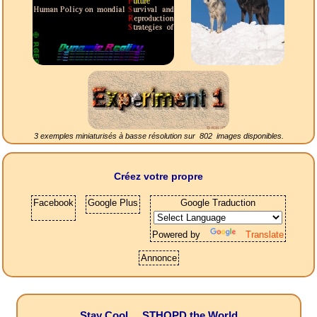
3 exemples miniaturisés à basse résolution sur
802
images disponibles.
Créez votre propre
Facebook
Google Plus
Google Traduction
Powered by
Translate
Annonce
Stay Cool ... STHOPD the World