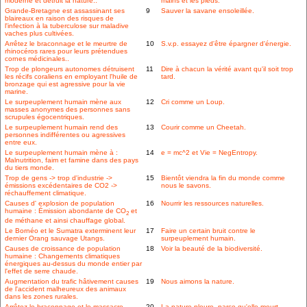
moderne et détruit la nature..
mains et les pieds.
Grande-Bretagne est assassinant ses
9
Sauver la savane ensoleillée.
blaireaux en raison des risques de
l'infection à la tuberculose sur maladive
vaches plus cultivées.
Arrêtez le braconnage et le meurtre de
10
S.v.p. essayez d'être épargner d'énergie.
rhinocéros rares pour leurs prétendues
cornes médicinales..
Trop de plongeurs autonomes détruisent
11
Dire à chacun la vérité avant qu'il soit trop
les récifs coraliens en employant l'huile de
tard.
bronzage qui est agressive pour la vie
marine.
Le surpeuplement humain mène aux
12
Cri comme un Loup.
masses anonymes des personnes sans
scrupules égocentriques.
Le surpeuplement humain rend des
13
Courir comme un Cheetah.
personnes indifférentes ou agressives
entre eux.
Le surpeuplement humain mène à :
14
e = mc^2 et Vie = NegEntropy.
Malnutrition, faim et famine dans des pays
du tiers monde.
Trop de gens -> trop d'industrie ->
15
Bientôt viendra la fin du monde comme
émissions excédentaires de CO2 ->
nous le savons.
réchauffement climatique.
Causes d' explosion de population
16
Nourrir les ressources naturelles.
humaine : Émission abondante de CO
et
2
de méthane et ainsi chauffage global.
Le Bornéo et le Sumatra exterminent leur
17
Faire un certain bruit contre le
dernier Orang sauvage Utangs.
surpeuplement humain.
Causes de croissance de population
18
Voir la beauté de la biodiversité.
humaine : Changements climatiques
énergiques au-dessus du monde entier par
l'effet de serre chaude.
Augmentation du trafic hâtivement causes
19
Nous aimons la nature.
de l'accident malheureux des animaux
dans les zones rurales.
Arrêtez le braconnage et le massacre
20
La nature pleure, parce qu'elle meurt.