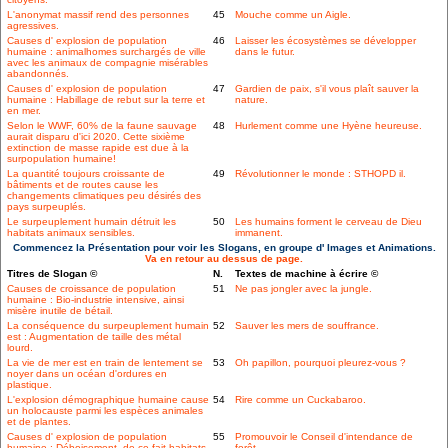
L'anonymat massif rend des personnes
45
Mouche comme un Aigle.
agressives.
Causes d' explosion de population
46
Laisser les écosystèmes se développer
humaine : animalhomes surchargés de ville
dans le futur.
avec les animaux de compagnie misérables
abandonnés.
Causes d' explosion de population
47
Gardien de paix, s'il vous plaît sauver la
humaine : Habillage de rebut sur la terre et
nature.
en mer.
Selon le WWF, 60% de la faune sauvage
48
Hurlement comme une Hyène heureuse.
aurait disparu d'ici 2020. Cette sixième
extinction de masse rapide est due à la
surpopulation humaine!
La quantité toujours croissante de
49
Révolutionner le monde : STHOPD il.
bâtiments et de routes cause les
changements climatiques peu désirés des
pays surpeuplés.
Le surpeuplement humain détruit les
50
Les humains forment le cerveau de Dieu
habitats animaux sensibles.
immanent.
Commencez la Présentation pour voir les Slogans, en groupe d' Images et Animations.
Va en retour au dessus de page.
Titres de Slogan ©
N.
Textes de machine à écrire ©
Causes de croissance de population
51
Ne pas jongler avec la jungle.
humaine : Bio-industrie intensive, ainsi
misère inutile de bétail.
La conséquence du surpeuplement humain
52
Sauver les mers de souffrance.
est : Augmentation de taille des métal
lourd.
La vie de mer est en train de lentement se
53
Oh papillon, pourquoi pleurez-vous ?
noyer dans un océan d'ordures en
plastique.
L'explosion démographique humaine cause
54
Rire comme un Cuckabaroo.
un holocauste parmi les espèces animales
et de plantes.
Causes d' explosion de population
55
Promouvoir le Conseil d'intendance de
humaine : Déboisement, de ce fait habitats
forêt.