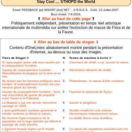
Stay Cool ... STHOPD the World
Email: FEEDBACK [at] WISART [dot] NET .
©
R.G.E.S.
Créé: 22-Juillet-2007
Bout révisé:
7-8-2026.
⇑
Aller au haut de cette page
⇑
Politiquement indépendant, présentation en temps réel artistique
internationale de multimédia sur arrêter l'extinction de masse de Flora et de
la Faune.
⇓ Aller au bas de table de slogan ⇓
Contenu d'OneLiners aléatoirement montré pendant la présentation
d'Internet, au-dessus ou sous des images.
Titres de Slogan ©
N.
Textes de machine à écrire ©
Si l'apocalypse arrive, elle sera causée par
1
Chercheur de vérité, s.v.p. sauvez la nature.
la surpopulation humaine.
Causes de surpeuplement humaine :
2
Générateur aléatoire de réalité.
Déstabilisation écologique sur la terre et en
mer.
Ne laissez pas les hommes politiques vous
3
Philanthrope : la nature d'aide survivent.
tromper: le surpeuplement humain est une
menace grave au monde.
Causes de surpeuplement humaine : Terre
4
Favoriser le protocole de Kyoto.
rare d'excédent de guerre de propriété
entre l'Israel et la Palestine.
La Malaisie a tué son dernier rhinocéros
5
Sauver le pergélisol.
sauvage en 2005.
L'auto-gratification humaine gouverne le
6
Veuillez empêcher cela ordures
monde moderne et détruit la nature..
électroniques empoisonnent nature.
De l'homme hyper-croissance de la
7
La réalité féroce nous réveillera.
population est la rage monstre qui détruit le
paysage de notre planète.
L'égoïsme humain règne sur le monde
8
La nature dit: salutations amicales avec les