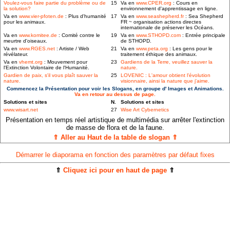
Voulez-vous faire partie du problème ou de
15
Va en
www.CPER.org
: Cours en
la solution?
environnement d'apprentissage en ligne.
Va en
www.vier-pfoten.de
: Plus d'humanité
17
Va en
www.seashepherd.fr
: Sea Shepherd
pour les animaux.
FR ~ organisation actions directes
internationale de préserver les Océans.
Va en
www.komitee.de
: Comité contre le
19
Va en
www.STHOPD.com
: Entrée principale
meurtre d'oiseaux.
de STHOPD.
Va en
www.RGES.net
: Artiste / Web
21
Va en
www.peta.org
: Les gens pour le
révélateur.
traitement éthique des animaux.
Va en
vhemt.org
: Mouvement pour
23
Gardiens de la Terre, veuillez sauver la
l'Extinction Volontaire de l'Humanité.
nature.
Gardien de paix, s'il vous plaît sauver la
25
LOVENIC : L'amour obtient l'évolution
nature.
visionnaire, ainsi la nature que j'aime.
Commencez la Présentation pour voir les Slogans, en groupe d' Images et Animations.
Va en retour au dessus de page.
Solutions et sites
N.
Solutions et sites
www.wisart.net
27
Wise Art Cybernetics
Présentation en temps réel artistique de multimédia sur arrêter l'extinction
de masse de flora et de la faune.
⇑ Aller au Haut de la table de slogan ⇑
Démarrer le diaporama en fonction des paramètres par défaut fixes
⇑
Cliquez ici pour en haut de page
⇑