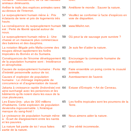
animaux diminuants.
Arrêter le trafic des espèces animales rares
56
Améliorer le monde : Sauver la nature.
au-dessus de l'Internet.
Le surpeuplement humain mène à : Prix
57
Veuillez se conformer à l'acte d'espèces en
éclatants de terre et prix de logements trés
voie de disparition.
hauts.
La conséquence du surpeuplement humain
58
www.WisArt.net.
est : Perte de liberté spacial autour de
nous.
Le surpeuplement humain mène à : Une
59
Où peut la vie sauvage pure survivre ?
chasse et un massacre plus commerciaux
des baleines et des dauphins.
La notation illégale près Mafia-comme des
60
Je suis fier d'aider la nature.
troupes détruit rapidement les forêts
tropicales du Bornéo et du Sumatra.
Conséquences de l'énorme développement
61
Encourager la commande humaine de
de la population humaine sont : Intolérance
population.
et xénophobie.
Causes de surpeuplement humaine : Perte
62
Faire ensemble un poing contre la cruauté
d'intimité personnelle autour de toi.
animale.
Causes d' explosion de population
63
Avertissement de l'avenir.
humaine : Le chômage impitoyable de
concurrence et d'augmentation de travail.
Jakarta à croissance rapide (Indonésie) est
64
Extase d'Entoptic = Art de Cerveau.
ainsi surchargé avec les personnes et les
bâtiments qu'ils noient dans les eaux de la
crue pluvieuses.
Les Etats-Unis : plus de 300 millions
65
Les forêts tropicales sont les poumons de la
d'habitants. Cette explosion de population
Terre.
deviendra ingouvernable. L'Amérique
manque du sang-froid !
Le croissance de population humain mène
66
Nous aimons aider la nature.
à : Écart de élargissement entre les nantis
et les pauvres.
La nature fait partie de toi / vous faites
67
Une vérité incommode.
partie de la nature.