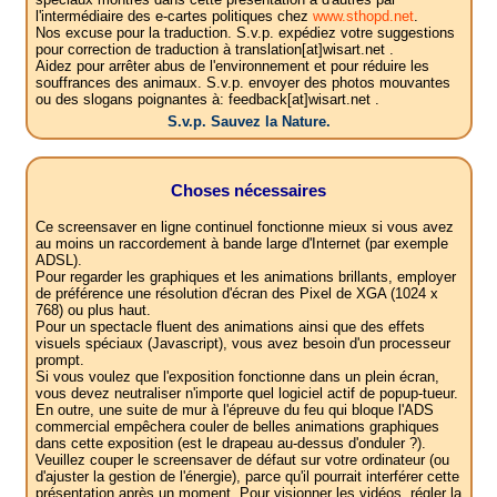
l'intermédiaire des e-cartes politiques chez
www.sthopd.net
.
Nos excuse pour la traduction. S.v.p. expédiez votre suggestions
pour correction de traduction à translation[at]wisart.net .
Aidez pour arrêter abus de l'environnement et pour réduire les
souffrances des animaux. S.v.p. envoyer des photos mouvantes
ou des slogans poignantes à: feedback[at]wisart.net .
S.v.p. Sauvez la Nature.
Choses nécessaires
Ce screensaver en ligne continuel fonctionne mieux si vous avez
au moins un raccordement à bande large d'Internet (par exemple
ADSL).
Pour regarder les graphiques et les animations brillants, employer
de préférence une résolution d'écran des Pixel de XGA (1024 x
768) ou plus haut.
Pour un spectacle fluent des animations ainsi que des effets
visuels spéciaux (Javascript), vous avez besoin d'un processeur
prompt.
Si vous voulez que l'exposition fonctionne dans un plein écran,
vous devez neutraliser n'importe quel logiciel actif de popup-tueur.
En outre, une suite de mur à l'épreuve du feu qui bloque l'ADS
commercial empêchera couler de belles animations graphiques
dans cette exposition (est le drapeau au-dessus d'onduler ?).
Veuillez couper le screensaver de défaut sur votre ordinateur (ou
d'ajuster la gestion de l'énergie), parce qu'il pourrait interférer cette
présentation après un moment. Pour visionner les vidéos, régler la