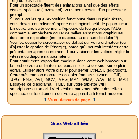
768) ou plus haut.
Pour un spectacle fluent des animations ainsi que des effets
visuels spéciaux (Javascript), vous avez besoin d'un processeur
prompt.
Si vous voulez que l'exposition fonctionne dans un plein écran,
vous devez neutraliser n'importe quel logiciel actif de popup-tueur.
En outre, une suite de mur à l'épreuve du feu qui bloque l'ADS
commercial empêchera couler de belles animations graphiques
dans cette exposition (est le drapeau au-dessus d'onduler ?).
Veuillez couper le screensaver de défaut sur votre ordinateur (ou
d'ajuster la gestion de l'énergie), parce qu'il pourrait interférer cette
présentation après un moment. Pour visionner les vidéos, régler la
vitesse du diaporama pour ralentir.
Pour courir cette exposition magique dans votre web browser sur
le fond de votre ordinateur de bureau : clic ci-dessus, sur le plein
écran. Utiliser alors votre clavier pour serrer Ctrl-ESC (Microsoft).
Cette présentation montre les dossier-formats suivants : .GIF,
.JPG, .PNG, .AVI, .MOV, .MPG, MP4, .WMV, .WAV, .MID, .MP3.
Essayez ce diaporama HTML5 sur votre tablette WiFi,
smartphone ou smart-TV et vérifiez par vous-même des effets
spéciaux qui fonctionnera sur votre appareil à Internet moderne.
⇑
Va au dessus de page.
⇑
Sites Web affiliée