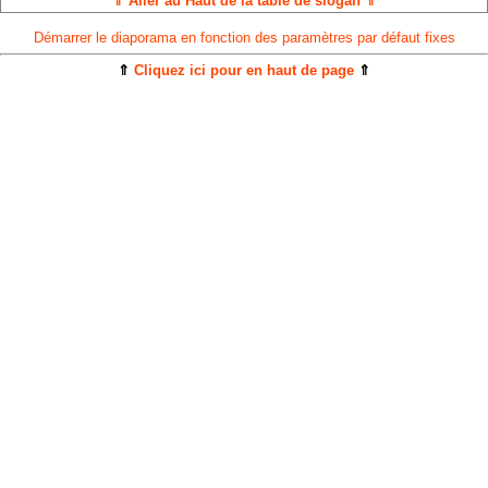
⇑ Aller au Haut de la table de slogan ⇑
Démarrer le diaporama en fonction des paramètres par défaut fixes
⇑
Cliquez ici pour en haut de page
⇑