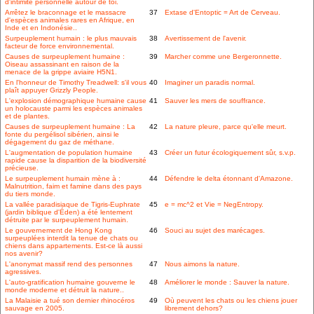
d'intimité personnelle autour de toi.
Arrêtez le braconnage et le massacre
37
Extase d'Entoptic = Art de Cerveau.
d'espèces animales rares en Afrique, en
Inde et en Indonésie..
Surpeuplement humain : le plus mauvais
38
Avertissement de l'avenir.
facteur de force environnemental.
Causes de surpeuplement humaine :
39
Marcher comme une Bergeronnette.
Oiseau assassinant en raison de la
menace de la grippe aviaire H5N1.
En l'honneur de Timothy Treadwell: s'il vous
40
Imaginer un paradis normal.
plaît appuyer Grizzly People.
L'explosion démographique humaine cause
41
Sauver les mers de souffrance.
un holocauste parmi les espèces animales
et de plantes.
Causes de surpeuplement humaine : La
42
La nature pleure, parce qu'elle meurt.
fonte du pergélisol sibérien, ainsi le
dégagement du gaz de méthane.
L'augmentation de population humaine
43
Créer un futur écologiquement sûr, s.v.p.
rapide cause la disparition de la biodiversité
précieuse.
Le surpeuplement humain mène à :
44
Défendre le delta étonnant d'Amazone.
Malnutrition, faim et famine dans des pays
du tiers monde.
La vallée paradisiaque de Tigris-Euphrate
45
e = mc^2 et Vie = NegEntropy.
(jardin biblique d'Éden) a été lentement
détruite par le surpeuplement humain.
Le gouvernement de Hong Kong
46
Souci au sujet des marécages.
surpeuplées interdit la tenue de chats ou
chiens dans appartements. Est-ce là aussi
nos avenir?
L'anonymat massif rend des personnes
47
Nous aimons la nature.
agressives.
L'auto-gratification humaine gouverne le
48
Améliorer le monde : Sauver la nature.
monde moderne et détruit la nature..
La Malaisie a tué son dernier rhinocéros
49
Où peuvent les chats ou les chiens jouer
sauvage en 2005.
librement dehors?