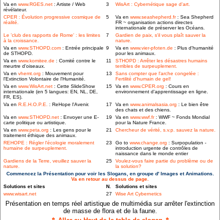
Va en
www.RGES.net
: Artiste / Web
3
WisArt : Cybernétique sage d'art.
révélateur.
CPER : Évolution progressive cosmique de
5
Va en
www.seashepherd.fr
: Sea Shepherd
réalité.
FR ~ organisation actions directes
internationale de préserver les Océans.
Le 'club des rapports de Rome' : les limites
7
Gardien de paix, s'il vous plaît sauver la
à la croissance.
nature.
Va en
www.STHOPD.com
: Entrée principale
9
Va en
www.vier-pfoten.de
: Plus d'humanité
de STHOPD.
pour les animaux.
Va en
www.komitee.de
: Comité contre le
11
STHOPD : Arrêter les désastres humains
meurtre d'oiseaux.
terribles de surpeuplement.
Va en
vhemt.org
: Mouvement pour
13
Sans compter que l'arche congelée :
l'Extinction Volontaire de l'Humanité.
Fertilité d'humain de gel!
Va en
www.WisArt.net
: Cette SlideShow
15
Va en
www.CPER.org
: Cours en
internationale (en 5 langues: EN, NL, DE,
environnement d'apprentissage en ligne.
FR, ES).
Va en
R.E.H.O.P.E.
: ReHope l'Avenir.
17
Va en
www.animalsasia.org
: Le bien être
des chats et des chiens.
Va en
www.STHOPD.net
: Envoyer une E-
19
Va en
www.wwf.fr
: WWF ~ Fonds Mondial
carte politique ou artistique.
pour la Nature France.
Va en
www.peta.org
: Les gens pour le
21
Chercheur de vérité, s.v.p. sauvez la nature.
traitement éthique des animaux.
REHOPE : Régler l'écologie moralement
23
Go to
www.change.org
: Surpopulation -
humaine de surpeuplement.
introduction urgente de contrôles de
naissance dans le monde entier
Gardiens de la Terre, veuillez sauver la
25
Voulez-vous faire partie du problème ou de
nature.
la solution?
Commencez la Présentation pour voir les Slogans, en groupe d' Images et Animations.
Va en retour au dessus de page.
Solutions et sites
N.
Solutions et sites
www.wisart.net
27
Wise Art Cybernetics
Présentation en temps réel artistique de multimédia sur arrêter l'extinction
de masse de flora et de la faune.