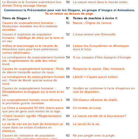
Le Bornéo et le Sumatra exterminent leur
50
La nature meurt dans le monde entier.
dernier Orang sauvage Utangs.
Commencez la Présentation pour voir les Slogans, en groupe d' Images et Animations.
Va en retour au dessus de page.
Titres de Slogan ©
N.
Textes de machine à écrire ©
Causes de surpeuplement humaine :
51
Nature : Origine de l'amour.
Destruction mondiale des Eco-habitats
sensibles.
Causes d' explosion de population
52
L'essai aiment une Grenouille.
humaine : Habillage de rebut sur la terre et
en mer.
Arrêtez le braconnage et le meurtre de
53
Laisser les écosystèmes se développer
rhinocéros rares pour leurs prétendues
dans le futur.
cornes médicinales..
La conséquence du surpeuplement humain
54
S.v.p. essayez d'être épargner d'énergie.
est : Augmentation de taille des métal
lourd.
Causes de surpeuplement humaine : Perte
55
Respecter la nature, Dieu immanent.
de silence tranquille autour de nous.
La conséquence du surpeuplement humain
56
Liberté = n'ayant aucun enfant.
est : Perte de liberté spacial autour de
nous.
Causes de surpeuplement humaine :
57
Veuillez se conformer à l'acte d'espèces en
Déstabilisation écologique sur la terre et en
voie de disparition.
mer.
Le surpeuplement humain nous mènera à
58
Générateur aléatoire de réalité.
la prochaine guerre mondiale.
La Chine a assassiné 50.000 chiens parce
59
Cri comme un Loup.
que peu de gens sont mortes de la rage.
«Chérir l'avenir» signifie «Réglementation
60
La nature est-elle de la futur-preuve?
de l'avenir».
La vie de mer est en train de lentement se
61
Le secret de la vie.
noyer dans un océan d'ordures en
plastique.
Causes de croissance de population
62
Ne pas jongler avec la jungle.
humaine : Bio-industrie intensive, ainsi