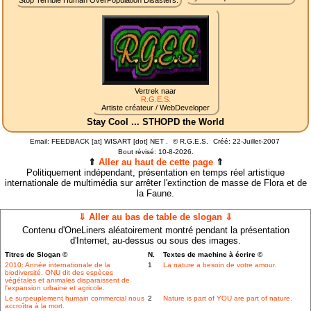
Stop Terrible Human OverPopulation Disasters.
Vertrek naar
R.G.E.S.
Artiste créateur / WebDeveloper
Stay Cool ... STHOPD the World
Email: FEEDBACK [at] WISART [dot] NET .
©
R.G.E.S.
Créé: 22-Juillet-2007
Bout révisé:
10-8-2026.
⇑
Aller au haut de cette page
⇑
Politiquement indépendant, présentation en temps réel artistique
internationale de multimédia sur arrêter l'extinction de masse de Flora et de
la Faune.
⇓ Aller au bas de table de slogan ⇓
Contenu d'OneLiners aléatoirement montré pendant la présentation
d'Internet, au-dessus ou sous des images.
Titres de Slogan ©
N.
Textes de machine à écrire ©
2010: Année internationale de la
1
La nature a besoin de votre amour.
biodiversité. ONU dit des espèces
végétales et animales disparaissent de
l'expansion urbaine et agricole.
Le surpeuplement humain commercial nous
2
Nature is part of YOU are part of nature.
accroîtra à la mort.