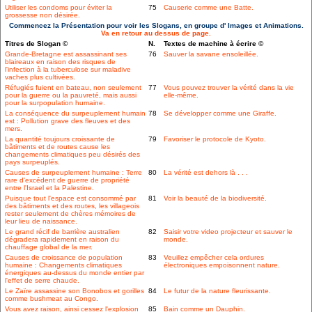
Utiliser les condoms pour éviter la
75
Causerie comme une Batte.
grossesse non désirée.
Commencez la Présentation pour voir les Slogans, en groupe d' Images et Animations.
Va en retour au dessus de page.
Titres de Slogan ©
N.
Textes de machine à écrire ©
Grande-Bretagne est assassinant ses
76
Sauver la savane ensoleillée.
blaireaux en raison des risques de
l'infection à la tuberculose sur maladive
vaches plus cultivées.
Réfugiés fuient en bateau, non seulement
77
Vous pouvez trouver la vérité dans la vie
pour la guerre ou la pauvreté, mais aussi
elle-même.
pour la surpopulation humaine.
La conséquence du surpeuplement humain
78
Se développer comme une Giraffe.
est : Pollution grave des fleuves et des
mers.
La quantité toujours croissante de
79
Favoriser le protocole de Kyoto.
bâtiments et de routes cause les
changements climatiques peu désirés des
pays surpeuplés.
Causes de surpeuplement humaine : Terre
80
La vérité est dehors là . . .
rare d'excédent de guerre de propriété
entre l'Israel et la Palestine.
Puisque tout l'espace est consommé par
81
Voir la beauté de la biodiversité.
des bâtiments et des routes, les villageois
rester seulement de chères mémoires de
leur lieu de naissance.
Le grand récif de barrière australien
82
Saisir votre video projecteur et sauver le
dégradera rapidement en raison du
monde.
chauffage global de la mer.
Causes de croissance de population
83
Veuillez empêcher cela ordures
humaine : Changements climatiques
électroniques empoisonnent nature.
énergiques au-dessus du monde entier par
l'effet de serre chaude.
Le Zaïre assassine son Bonobos et gorilles
84
Le futur de la nature fleurissante.
comme bushmeat au Congo.
Vous avez raison, ainsi cessez l'explosion
85
Bain comme un Dauphin.