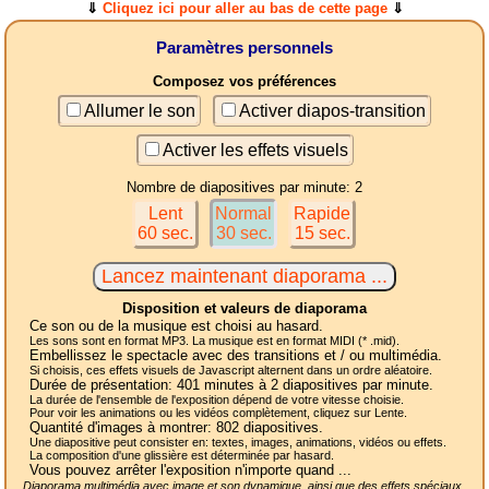
⇓
Cliquez ici pour aller au bas de cette page
⇓
Paramètres personnels
Composez vos préférences
Allumer le son
Activer diapos-transition
Activer les effets visuels
Nombre de diapositives par minute: 2
Lent
Normal
Rapide
60 sec.
30 sec.
15 sec.
Disposition et valeurs de diaporama
Ce son ou de la musique est choisi au hasard.
Les sons sont en format MP3. La musique est en format MIDI (* .mid).
Embellissez le spectacle avec des transitions et / ou multimédia.
Si choisis, ces effets visuels de Javascript alternent dans un ordre aléatoire.
Durée de présentation:
401
minutes à 2
diapositives
par minute.
La durée de l'ensemble de l'exposition dépend de votre vitesse choisie.
Pour voir les animations ou les vidéos complètement, cliquez sur Lente.
Quantité d'images à montrer:
802
diapositives.
Une diapositive peut consister en: textes, images, animations, vidéos ou effets.
La composition d'une glissière est déterminée par hasard.
Vous pouvez arrêter l'exposition n'importe quand ...
Diaporama multimédia avec image et son dynamique, ainsi que des effets spéciaux,