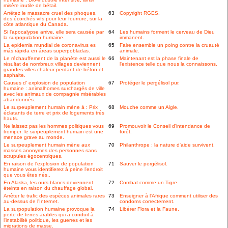
misère inutile de bétail.
Arrêtez le massacre cruel des phoques,
63
Copyright RGES.
des écorchés vifs pour leur fourrure, sur la
côte atlantique du Canada.
Si l'apocalypse arrive, elle sera causée par
64
Les humains forment le cerveau de Dieu
la surpopulation humaine.
immanent.
La epidemia mundial de coronavirus es
65
Faire ensemble un poing contre la cruauté
más rápida en áreas superpobladas.
animale.
Le réchauffement de la planète est aussi le
66
Maintenant est la phase finale de
résultat de nombreux villages deviennent
l'existence telle que nous la connaissons.
grandes villes chaleur-perdant de béton et
asphalte.
Causes d' explosion de population
67
Protéger le pergélisol pur.
humaine : animalhomes surchargés de ville
avec les animaux de compagnie misérables
abandonnés.
Le surpeuplement humain mène à : Prix
68
Mouche comme un Aigle.
éclatants de terre et prix de logements trés
hauts.
Ne laissez pas les hommes politiques vous
69
Promouvoir le Conseil d'intendance de
tromper: le surpeuplement humain est une
forêt.
menace grave au monde.
Le surpeuplement humain mène aux
70
Philanthrope : la nature d'aide survivent.
masses anonymes des personnes sans
scrupules égocentriques.
En raison de l'explosion de population
71
Sauver le pergélisol.
humaine vous identifierez à peine l'endroit
que vous êtes nés..
En Alaska, les ours blancs deviennent
72
Combat comme un Tigre.
éteints en raison du chauffage global.
Arrêter le trafic des espèces animales rares
73
Enseigner à l'Afrique comment utiliser des
au-dessus de l'Internet.
condoms correctement.
La surpopulation humaine provoque la
74
Libérer Flora et la Faune.
perte de terres arables qui a conduit à
l'instabilité politique, les guerres et les
migrations de masse.