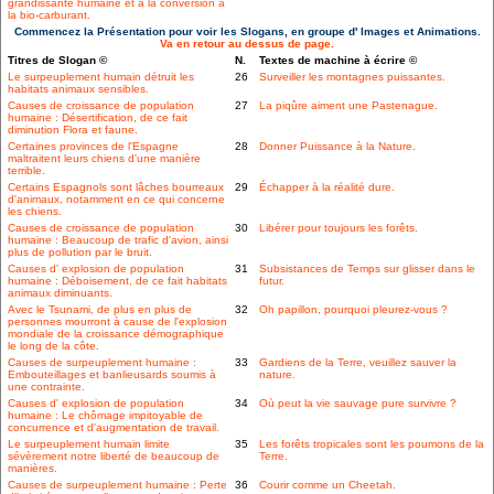
grandissante humaine et à la conversion à
la bio-carburant.
Commencez la Présentation pour voir les Slogans, en groupe d' Images et Animations.
Va en retour au dessus de page.
Titres de Slogan ©
N.
Textes de machine à écrire ©
Le surpeuplement humain détruit les
26
Surveiller les montagnes puissantes.
habitats animaux sensibles.
Causes de croissance de population
27
La piqûre aiment une Pastenague.
humaine : Désertification, de ce fait
diminution Flora et faune.
Certaines provinces de l'Espagne
28
Donner Puissance à la Nature.
maltraitent leurs chiens d'une manière
terrible.
Certains Espagnols sont lâches bourreaux
29
Échapper à la réalité dure.
d'animaux, notamment en ce qui concerne
les chiens.
Causes de croissance de population
30
Libérer pour toujours les forêts.
humaine : Beaucoup de trafic d'avion, ainsi
plus de pollution par le bruit.
Causes d' explosion de population
31
Subsistances de Temps sur glisser dans le
humaine : Déboisement, de ce fait habitats
futur.
animaux diminuants.
Avec le Tsunami, de plus en plus de
32
Oh papillon, pourquoi pleurez-vous ?
personnes mourront à cause de l'explosion
mondiale de la croissance démographique
le long de la côte.
Causes de surpeuplement humaine :
33
Gardiens de la Terre, veuillez sauver la
Embouteillages et banlieusards soumis à
nature.
une contrainte.
Causes d' explosion de population
34
Où peut la vie sauvage pure survivre ?
humaine : Le chômage impitoyable de
concurrence et d'augmentation de travail.
Le surpeuplement humain limite
35
Les forêts tropicales sont les poumons de la
sévèrement notre liberté de beaucoup de
Terre.
manières.
Causes de surpeuplement humaine : Perte
36
Courir comme un Cheetah.