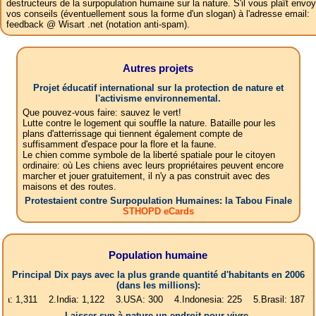
destructeurs de la surpopulation humaine sur la nature. S'il vous plaît envoy
vos conseils (éventuellement sous la forme d'un slogan) à l'adresse email:
feedback @ Wisart .net (notation anti-spam).
Autres projets
Projet éducatif international sur la protection de nature et
l'activisme environnemental.
Que pouvez-vous faire: sauvez le vert!
Lutte contre le logement qui souffle la nature. Bataille pour les
plans d'atterrissage qui tiennent également compte de
suffisamment d'espace pour la flore et la faune.
Le chien comme symbole de la liberté spatiale pour le citoyen
ordinaire: où Les chiens avec leurs propriétaires peuvent encore
marcher et jouer gratuitement, il n'y a pas construit avec des
maisons et des routes.
Protestaient contre Surpopulation Humaines: la Tabou Finale
STHOPD eCards
Population humaine
Principal Dix pays avec la plus grande quantité d'habitants en 2006
(dans les millions):
11 2.India: 1,122 3.USA: 300 4.Indonesia: 225 5.Brasil: 187 6.Pakista
Laisser svp à nature un endroit pour vivre.