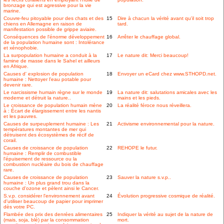
bronzage qui est agressive pour la vie
marine.
Couvre-feu pitoyable pour des chats et des
15
Dire à chacun la vérité avant qu'il soit trop
chiens en Allemagne en raison de
tard.
manifestation possible de grippe aviaire.
Conséquences de l'énorme développement
16
Arrêter le chauffage global.
de la population humaine sont : Intolérance
et xénophobie.
La surpopulation humaine a conduit à la
17
Le nature dit: Merci beaucoup!
famine de masse dans le Sahel et ailleurs
en Afrique.
Causes d' explosion de population
18
Envoyer un eCard chez www.STHOPD.net.
humaine : Nettoyer l'eau potable pour
devenir rare.
Le narcissisme humain règne sur le monde
19
La nature dit: salutations amicales avec les
moderne et détruit la nature..
mains et les pieds.
Le croissance de population humain mène
20
La réalité féroce nous réveillera.
à : Écart de élargissement entre les nantis
et les pauvres.
Causes de surpeuplement humaine : Les
21
Activisme environnemental pour la nature.
températures montantes de mer qui
détruisent des écosystèmes de récif de
corail.
Causes de croissance de population
22
REHOPE le futur.
humaine : Remplir de combustible
l'épuisement de ressource ou la
combustion nucléaire du bois de chauffage
rare.
Causes de croissance de population
23
Sauver la nature s.v.p..
humaine : Un plus grand trou dans la
couche d'ozone et pèlent ainsi le Cancer.
S.v.p. considérer l'environnement avant
24
Évolution progressive cosmique de réalité.
d'utiliser beaucoup de papier pour imprimer
dès votre PC.
Flambée des prix des denrées alimentaires
25
Indiquer la vérité au sujet de la nature de
(mais, soja, blé) par la consommation
mort.