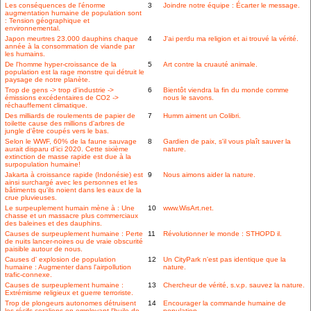
Les conséquences de l'énorme
3
Joindre notre équipe : Écarter le message.
augmentation humaine de population sont
: Tension géographique et
environnemental.
Japon meurtres 23.000 dauphins chaque
4
J'ai perdu ma religion et ai trouvé la vérité.
année à la consommation de viande par
les humains.
De l'homme hyper-croissance de la
5
Art contre la cruauté animale.
population est la rage monstre qui détruit le
paysage de notre planète.
Trop de gens -> trop d'industrie ->
6
Bientôt viendra la fin du monde comme
émissions excédentaires de CO2 ->
nous le savons.
réchauffement climatique.
Des milliards de roulements de papier de
7
Humm aiment un Colibri.
toilette cause des millions d'arbres de
jungle d'être coupés vers le bas.
Selon le WWF, 60% de la faune sauvage
8
Gardien de paix, s'il vous plaît sauver la
aurait disparu d'ici 2020. Cette sixième
nature.
extinction de masse rapide est due à la
surpopulation humaine!
Jakarta à croissance rapide (Indonésie) est
9
Nous aimons aider la nature.
ainsi surchargé avec les personnes et les
bâtiments qu'ils noient dans les eaux de la
crue pluvieuses.
Le surpeuplement humain mène à : Une
10
www.WisArt.net.
chasse et un massacre plus commerciaux
des baleines et des dauphins.
Causes de surpeuplement humaine : Perte
11
Révolutionner le monde : STHOPD il.
de nuits lancer-noires ou de vraie obscurité
paisible autour de nous.
Causes d' explosion de population
12
Un CityPark n'est pas identique que la
humaine : Augmenter dans l'airpollution
nature.
trafic-connexe.
Causes de surpeuplement humaine :
13
Chercheur de vérité, s.v.p. sauvez la nature.
Extrémisme religieux et guerre terroriste.
Trop de plongeurs autonomes détruisent
14
Encourager la commande humaine de
les récifs coraliens en employant l'huile de
population.