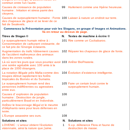
commun entre l'un l'autre.
Causes de croissance de population
99
Hurlement comme une Hyène heureuse.
humaine : Irritation et stress parmi des
citoyens.
Causes de surpeuplement humaine : Fonte
100
Laisser à nature un endroit sur terre.
des chapeaux de glace et se lever de ce
fait de Sealevels.
Commencez la Présentation pour voir les Slogans, en groupe d' Images et Animations.
Va en retour au dessus de page.
Titres de Slogan ©
N.
Textes de machine à écrire ©
Le surpeuplement humain mène à :
101
Rire comme un Cuckabaroo.
Consommation de carburant croissante, de
ce fait prix de l'énergie éclatants.
Augmentation du trafic hâtivement causes
102
Réparer les chapeaux de glace de fonte.
de l'accident malheureux des animaux
dans les zones rurales.
Là où sont les jours que vous pourriez avoir
103
Arrêter BioPiraterie.
une soirée agréable avec 100 amis à la
place de 1000 étrangers.
La notation illégale près Mafia-comme des
104
Évolution d'existence intelligente.
troupes détruit rapidement les forêts
tropicales du Bornéo et du Sumatra.
Le surpeuplement humain rend des
105
Faire un certain bruit contre le
personnes indifférentes ou agressives
surpeuplement humain.
entre eux.
Causes d' explosion de population
106
humaine : Destruction de jungle,
particulièrement Brasil et en Indonésie.
Arrêtez le braconnage illégal et le meurtre
107
d'éléphants rares pour leurs défenses en
ivoire.
L'Europe assassine ses ours.
108
Solutions et sites
N.
Solutions et sites
LOVENIC : L'amour obtient l'évolution
1
S.v.p. délivrance Flora et faune de
visionnaire, ainsi la nature que j'aime.
destruction de masse.