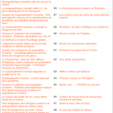
démographique humaine afin de sauver la
nature.
Le surpeuplement humain mène à : les
86
Le bourdonnement aiment un Bourdon.
gens distinguant et se menaçant.
Causes de surpeuplement humaine : Une
87
Les océans sont les reins de notre planète
plus grande chance de la manifestation de
vivante.
pandémie de maladies dangereuses de
virus.
Le surpeuplement humain a changé le
88
Évolution: la vision véridique sur existence.
visage de la terre.
Causes d' explosion de population
89
Danse comme un Papillon.
humaine : Émission abondante de CO
et
2
de méthane et ainsi chauffage global.
L'égoïsme humain règne sur le monde
90
Nourrir les ressources naturelles.
moderne et détruit la nature..
Causes de croissance de population
91
Enraciner la nature dans le futur.
humaine : Chauffage global et ainsi la
fonte des chapeaux de glace.
Les Etats-Unis : plus de 300 millions
92
Une vérité incommode.
d'habitants. Cette explosion de population
deviendra ingouvernable. L'Amérique
manque du sang-froid !
Le surpeuplement humain dégrade la
93
Siffler comme une Baleine.
qualité de la vie.
Surpeuplement humain : le plus mauvais
94
Chanter comme un Rossignol.
futur problème.
Causes d' explosion de population
95
Reste cool . . . STHOPD le monde!
humaine : Pollution atmosphérique toxique
d'un grand beaucoup d'usines en
augmentant la Chine.
La nature fait partie de toi / vous faites
96
Cessez de mourir hors de beaucoup
partie de la nature.
d'espèces animales.
Trop émigration des réfugiés conduit à la
97
Aimer le futur, fixer le futur.
surpopulation dans les autres pays.
Plus les personnes sur terre, moins
98
Je suis fier d'aider la nature.
d'argent et l'énergie là doivent mettre en