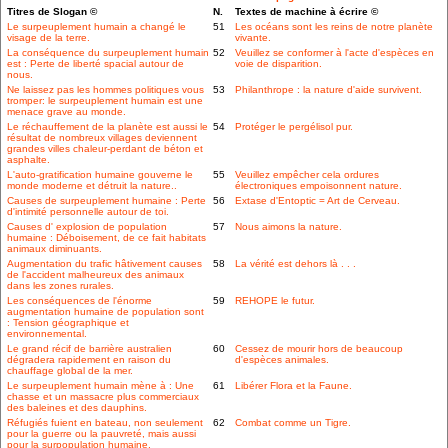
Titres de Slogan ©
N.
Textes de machine à écrire ©
Le surpeuplement humain a changé le
51
Les océans sont les reins de notre planète
visage de la terre.
vivante.
La conséquence du surpeuplement humain
52
Veuillez se conformer à l'acte d'espèces en
est : Perte de liberté spacial autour de
voie de disparition.
nous.
Ne laissez pas les hommes politiques vous
53
Philanthrope : la nature d'aide survivent.
tromper: le surpeuplement humain est une
menace grave au monde.
Le réchauffement de la planète est aussi le
54
Protéger le pergélisol pur.
résultat de nombreux villages deviennent
grandes villes chaleur-perdant de béton et
asphalte.
L'auto-gratification humaine gouverne le
55
Veuillez empêcher cela ordures
monde moderne et détruit la nature..
électroniques empoisonnent nature.
Causes de surpeuplement humaine : Perte
56
Extase d'Entoptic = Art de Cerveau.
d'intimité personnelle autour de toi.
Causes d' explosion de population
57
Nous aimons la nature.
humaine : Déboisement, de ce fait habitats
animaux diminuants.
Augmentation du trafic hâtivement causes
58
La vérité est dehors là . . .
de l'accident malheureux des animaux
dans les zones rurales.
Les conséquences de l'énorme
59
REHOPE le futur.
augmentation humaine de population sont
: Tension géographique et
environnemental.
Le grand récif de barrière australien
60
Cessez de mourir hors de beaucoup
dégradera rapidement en raison du
d'espèces animales.
chauffage global de la mer.
Le surpeuplement humain mène à : Une
61
Libérer Flora et la Faune.
chasse et un massacre plus commerciaux
des baleines et des dauphins.
Réfugiés fuient en bateau, non seulement
62
Combat comme un Tigre.
pour la guerre ou la pauvreté, mais aussi
pour la surpopulation humaine.