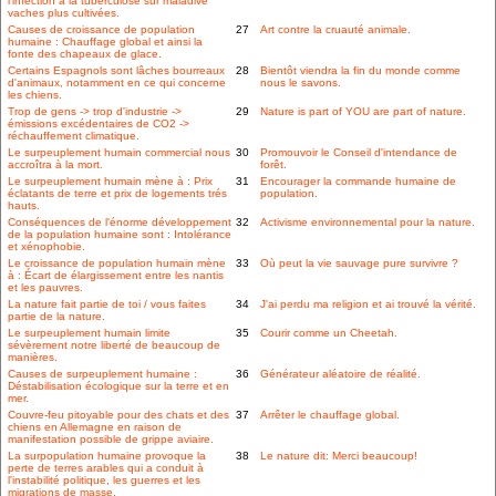
l'infection à la tuberculose sur maladive
vaches plus cultivées.
Causes de croissance de population
27
Art contre la cruauté animale.
humaine : Chauffage global et ainsi la
fonte des chapeaux de glace.
Certains Espagnols sont lâches bourreaux
28
Bientôt viendra la fin du monde comme
d'animaux, notamment en ce qui concerne
nous le savons.
les chiens.
Trop de gens -> trop d'industrie ->
29
Nature is part of YOU are part of nature.
émissions excédentaires de CO2 ->
réchauffement climatique.
Le surpeuplement humain commercial nous
30
Promouvoir le Conseil d'intendance de
accroîtra à la mort.
forêt.
Le surpeuplement humain mène à : Prix
31
Encourager la commande humaine de
éclatants de terre et prix de logements trés
population.
hauts.
Conséquences de l'énorme développement
32
Activisme environnemental pour la nature.
de la population humaine sont : Intolérance
et xénophobie.
Le croissance de population humain mène
33
Où peut la vie sauvage pure survivre ?
à : Écart de élargissement entre les nantis
et les pauvres.
La nature fait partie de toi / vous faites
34
J'ai perdu ma religion et ai trouvé la vérité.
partie de la nature.
Le surpeuplement humain limite
35
Courir comme un Cheetah.
sévèrement notre liberté de beaucoup de
manières.
Causes de surpeuplement humaine :
36
Générateur aléatoire de réalité.
Déstabilisation écologique sur la terre et en
mer.
Couvre-feu pitoyable pour des chats et des
37
Arrêter le chauffage global.
chiens en Allemagne en raison de
manifestation possible de grippe aviaire.
La surpopulation humaine provoque la
38
Le nature dit: Merci beaucoup!
perte de terres arables qui a conduit à
l'instabilité politique, les guerres et les
migrations de masse.