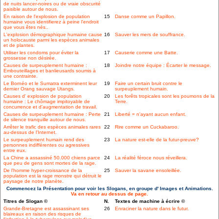
de nuits lancer-noires ou de vraie obscurité
paisible autour de nous.
En raison de l'explosion de population
15
Danse comme un Papillon.
humaine vous identifierez à peine l'endroit
que vous êtes nés..
L'explosion démographique humaine cause
16
Sauver les mers de souffrance.
un holocauste parmi les espèces animales
et de plantes.
Utiliser les condoms pour éviter la
17
Causerie comme une Batte.
grossesse non désirée.
Causes de surpeuplement humaine :
18
Joindre notre équipe : Écarter le message.
Embouteillages et banlieusards soumis à
une contrainte.
Le Bornéo et le Sumatra exterminent leur
19
Faire un certain bruit contre le
dernier Orang sauvage Utangs.
surpeuplement humain.
Causes d' explosion de population
20
Les forêts tropicales sont les poumons de la
humaine : Le chômage impitoyable de
Terre.
concurrence et d'augmentation de travail.
Causes de surpeuplement humaine : Perte
21
Liberté = n'ayant aucun enfant.
de silence tranquille autour de nous.
Arrêter le trafic des espèces animales rares
22
Rire comme un Cuckabaroo.
au-dessus de l'Internet.
Le surpeuplement humain rend des
23
La nature est-elle de la futur-preuve?
personnes indifférentes ou agressives
entre eux.
La Chine a assassiné 50.000 chiens parce
24
La réalité féroce nous réveillera.
que peu de gens sont mortes de la rage.
De l'homme hyper-croissance de la
25
Sauver la savane ensoleillée.
population est la rage monstre qui détruit le
paysage de notre planète.
Commencez la Présentation pour voir les Slogans, en groupe d' Images et Animations.
Va en retour au dessus de page.
Titres de Slogan ©
N.
Textes de machine à écrire ©
Grande-Bretagne est assassinant ses
26
Enraciner la nature dans le futur.
blaireaux en raison des risques de