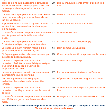
Trop de plongeurs autonomes détruisent
39
Dire à chacun la vérité avant qu'il soit trop
les récifs coraliens en employant l'huile de
tard.
bronzage qui est agressive pour la vie
marine.
Causes de surpeuplement humaine : Fonte
40
Aimer le futur, fixer le futur.
des chapeaux de glace et se lever de ce
fait de Sealevels.
Japon meurtres 23.000 dauphins chaque
41
Nourrir les ressources naturelles.
année à la consommation de viande par
les humains.
La conséquence du surpeuplement humain
42
Arrêter BioPiraterie.
est : Augmentation de taille des métal
lourd.
Causes de surpeuplement humaine :
43
e = mc^2 et Vie = NegEntropy.
Extrémisme religieux et guerre terroriste.
Le surpeuplement humain mène à : les
44
Bain comme un Dauphin.
gens distinguant et se menaçant.
Si l'apocalypse arrive, elle sera causée par
45
Chercheur de vérité, s.v.p. sauvez la nature.
la surpopulation humaine.
Causes d' explosion de population
46
Sauver la nature s.v.p..
humaine : Pollution atmosphérique toxique
d'un grand beaucoup d'usines en
augmentant la Chine.
Le surpeuplement humain nous mènera à
47
Le bourdonnement aiment un Bourdon.
la prochaine guerre mondiale.
Certaines provinces de l'Espagne
48
Réparer les chapeaux de glace de fonte.
maltraitent leurs chiens d'une manière
terrible.
Causes d' explosion de population
49
Subsistances de Temps sur glisser dans le
humaine : Habillage de rebut sur la terre et
futur.
en mer.
La conséquence du surpeuplement humain
50
Envoyer un eCard chez www.STHOPD.net.
est : Pollution grave des fleuves et des
mers.
Commencez la Présentation pour voir les Slogans, en groupe d' Images et Animations.
Va en retour au dessus de page.