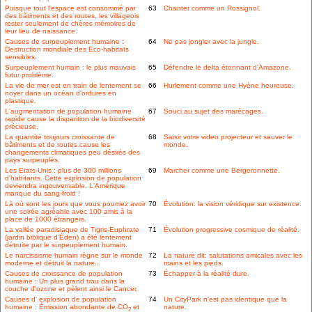
Puisque tout l'espace est consommé par
63
Chanter comme un Rossignol.
des bâtiments et des routes, les villageois
rester seulement de chères mémoires de
leur lieu de naissance.
Causes de surpeuplement humaine :
64
Ne pas jongler avec la jungle.
Destruction mondiale des Eco-habitats
sensibles.
Surpeuplement humain : le plus mauvais
65
Défendre le delta étonnant d'Amazone.
futur problème.
La vie de mer est en train de lentement se
66
Hurlement comme une Hyène heureuse.
noyer dans un océan d'ordures en
plastique.
L'augmentation de population humaine
67
Souci au sujet des marécages.
rapide cause la disparition de la biodiversité
précieuse.
La quantité toujours croissante de
68
Saisir votre video projecteur et sauver le
bâtiments et de routes cause les
monde.
changements climatiques peu désirés des
pays surpeuplés.
Les Etats-Unis : plus de 300 millions
69
Marcher comme une Bergeronnette.
d'habitants. Cette explosion de population
deviendra ingouvernable. L'Amérique
manque du sang-froid !
Là où sont les jours que vous pourriez avoir
70
Évolution: la vision véridique sur existence.
une soirée agréable avec 100 amis à la
place de 1000 étrangers.
La vallée paradisiaque de Tigris-Euphrate
71
Évolution progressive cosmique de réalité.
(jardin biblique d'Éden) a été lentement
détruite par le surpeuplement humain.
Le narcissisme humain règne sur le monde
72
La nature dit: salutations amicales avec les
moderne et détruit la nature..
mains et les pieds.
Causes de croissance de population
73
Échapper à la réalité dure.
humaine : Un plus grand trou dans la
couche d'ozone et pèlent ainsi le Cancer.
Causes d' explosion de population
74
Un CityPark n'est pas identique que la
humaine : Émission abondante de CO
et
nature.
2