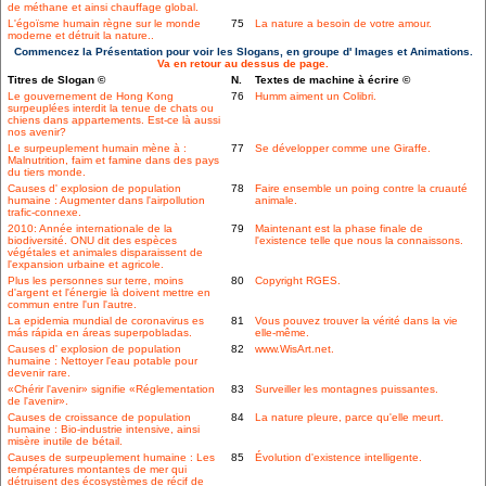
de méthane et ainsi chauffage global.
L'égoïsme humain règne sur le monde
75
La nature a besoin de votre amour.
moderne et détruit la nature..
Commencez la Présentation pour voir les Slogans, en groupe d' Images et Animations.
Va en retour au dessus de page.
Titres de Slogan ©
N.
Textes de machine à écrire ©
Le gouvernement de Hong Kong
76
Humm aiment un Colibri.
surpeuplées interdit la tenue de chats ou
chiens dans appartements. Est-ce là aussi
nos avenir?
Le surpeuplement humain mène à :
77
Se développer comme une Giraffe.
Malnutrition, faim et famine dans des pays
du tiers monde.
Causes d' explosion de population
78
Faire ensemble un poing contre la cruauté
humaine : Augmenter dans l'airpollution
animale.
trafic-connexe.
2010: Année internationale de la
79
Maintenant est la phase finale de
biodiversité. ONU dit des espèces
l'existence telle que nous la connaissons.
végétales et animales disparaissent de
l'expansion urbaine et agricole.
Plus les personnes sur terre, moins
80
Copyright RGES.
d'argent et l'énergie là doivent mettre en
commun entre l'un l'autre.
La epidemia mundial de coronavirus es
81
Vous pouvez trouver la vérité dans la vie
más rápida en áreas superpobladas.
elle-même.
Causes d' explosion de population
82
www.WisArt.net.
humaine : Nettoyer l'eau potable pour
devenir rare.
«Chérir l'avenir» signifie «Réglementation
83
Surveiller les montagnes puissantes.
de l'avenir».
Causes de croissance de population
84
La nature pleure, parce qu'elle meurt.
humaine : Bio-industrie intensive, ainsi
misère inutile de bétail.
Causes de surpeuplement humaine : Les
85
Évolution d'existence intelligente.
températures montantes de mer qui
détruisent des écosystèmes de récif de