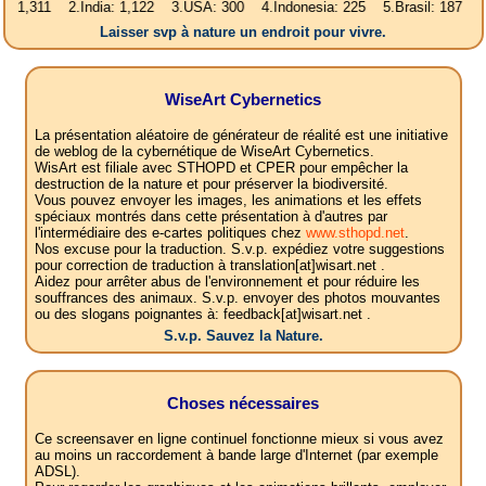
1 2.India: 1,122 3.USA: 300 4.Indonesia: 225 5.Brasil: 187 6.Pakistan:
Laisser svp à nature un endroit pour vivre.
WiseArt Cybernetics
La présentation aléatoire de générateur de réalité est une initiative
de weblog de la cybernétique de WiseArt Cybernetics.
WisArt est filiale avec STHOPD et CPER pour empêcher la
destruction de la nature et pour préserver la biodiversité.
Vous pouvez envoyer les images, les animations et les effets
spéciaux montrés dans cette présentation à d'autres par
l'intermédiaire des e-cartes politiques chez
www.sthopd.net
.
Nos excuse pour la traduction. S.v.p. expédiez votre suggestions
pour correction de traduction à translation[at]wisart.net .
Aidez pour arrêter abus de l'environnement et pour réduire les
souffrances des animaux. S.v.p. envoyer des photos mouvantes
ou des slogans poignantes à: feedback[at]wisart.net .
S.v.p. Sauvez la Nature.
Choses nécessaires
Ce screensaver en ligne continuel fonctionne mieux si vous avez
au moins un raccordement à bande large d'Internet (par exemple
ADSL).