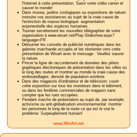
l'Internet à cette présentation. Saisir votre vidéo canon et
sauver le monde!
Dans musea, jardins zoologiques ou expositions de nature:
instruire vos assistances au sujet de la vraie cause de
l'extinction de masse biologique: augmentation
exponentielle des espèces humaines.
Tourner secrètement les nouvelles télégraphier de votre
organisation à www.wisart.net/Play-Slideshow.aspx?
language=FR .
Détourner les conseils de publicité numériques dans les
galeries marchande occupés et les réorienter vers cette
présentation de Wisart avec le message : Veuillez sauver
la nature.
Pincer la ligne de raccordement de données des piliers
graphiques électroniques de présentation dans les villes ou
le long des routes et montrer au monde la vraie cause des
embouteillages: densité de population extrême.
Dans des magasins d'ordinateur et de télévision: courir
cette exposition sur tous les moniteurs dans le bâtiment,
ou dans les fenêtres commerciales de magasin sans
compter que les rues occupées.
Pendant marchs de protestation au sujet de, par exemple,
activisme ou anti-globalisation environnemental: montrer
les personnes le long de la route ce qui est le vrai le
problème: Surpeuplement humain!
www.WisArt.net