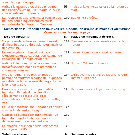
scrupules égocentriques.
Arrêtez le massacre cruel des phoques,
99
Indiquer la vérité au sujet de la nature de
des écorchés vifs pour leur fourrure, sur la
mort.
côte atlantique du Canada.
La notation illégale près Mafia-comme des
100
Sauver le pergélisol.
troupes détruit rapidement les forêts
tropicales du Bornéo et du Sumatra.
Commencez la Présentation pour voir les Slogans, en groupe d' Images et Animations.
Va en retour au dessus de page.
Titres de Slogan ©
N.
Textes de machine à écrire ©
S.v.p. considérer l'environnement avant
101
Gardiens de la Terre, veuillez sauver la
d'utiliser beaucoup de papier pour imprimer
nature.
dès votre PC.
Le surpeuplement humain mène à :
102
Laisser à nature un endroit sur terre.
Consommation de carburant croissante, de
ce fait prix de l'énergie éclatants.
Arrêtez le braconnage et le meurtre de
103
Nature : Origine de l'amour.
rhinocéros rares pour leurs prétendues
cornes médicinales..
Avec le Tsunami, de plus en plus de
104
Où peuvent les chats ou les chiens jouer
personnes mourront à cause de l'explosion
librement dehors?
mondiale de la croissance démographique
le long de la côte.
Causes de croissance de population
105
Créer un futur écologiquement sûr, s.v.p.
humaine : Remplir de combustible
l'épuisement de ressource ou la
combustion nucléaire du bois de chauffage
rare.
Le Zaïre assassine son Bonobos et gorilles
106
comme bushmeat au Congo.
Causes de surpeuplement humaine : La
107
fonte du pergélisol sibérien, ainsi le
dégagement du gaz de méthane.
La Malaisie a tué son dernier rhinocéros
108
sauvage en 2005.
Solutions et sites
N.
Solutions et sites