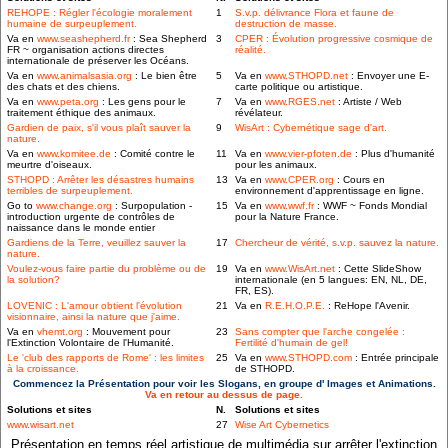
REHOPE : Régler l'écologie moralement
1
S.v.p. délivrance Flora et faune de
humaine de surpeuplement.
destruction de masse.
Va en
www.seashepherd.fr
: Sea Shepherd
3
CPER : Évolution progressive cosmique de
FR ~ organisation actions directes
réalité.
internationale de préserver les Océans.
Va en
www.animalsasia.org
: Le bien être
5
Va en
www.STHOPD.net
: Envoyer une E-
des chats et des chiens.
carte politique ou artistique.
Va en
www.peta.org
: Les gens pour le
7
Va en
www.RGES.net
: Artiste / Web
traitement éthique des animaux.
révélateur.
Gardien de paix, s'il vous plaît sauver la
9
WisArt : Cybernétique sage d'art.
nature.
Va en
www.komitee.de
: Comité contre le
11
Va en
www.vier-pfoten.de
: Plus d'humanité
meurtre d'oiseaux.
pour les animaux.
STHOPD : Arrêter les désastres humains
13
Va en
www.CPER.org
: Cours en
terribles de surpeuplement.
environnement d'apprentissage en ligne.
Go to
www.change.org
: Surpopulation -
15
Va en
www.wwf.fr
: WWF ~ Fonds Mondial
introduction urgente de contrôles de
pour la Nature France.
naissance dans le monde entier
Gardiens de la Terre, veuillez sauver la
17
Chercheur de vérité, s.v.p. sauvez la nature.
nature.
Voulez-vous faire partie du problème ou de
19
Va en
www.WisArt.net
: Cette SlideShow
la solution?
internationale (en 5 langues: EN, NL, DE,
FR, ES).
LOVENIC : L'amour obtient l'évolution
21
Va en
R.E.H.O.P.E.
: ReHope l'Avenir.
visionnaire, ainsi la nature que j'aime.
Va en
vhemt.org
: Mouvement pour
23
Sans compter que l'arche congelée :
l'Extinction Volontaire de l'Humanité.
Fertilité d'humain de gel!
Le 'club des rapports de Rome' : les limites
25
Va en
www.STHOPD.com
: Entrée principale
à la croissance.
de STHOPD.
Commencez la Présentation pour voir les Slogans, en groupe d' Images et Animations.
Va en retour au dessus de page.
Solutions et sites
N.
Solutions et sites
www.wisart.net
27
Wise Art Cybernetics
Présentation en temps réel artistique de multimédia sur arrêter l'extinction