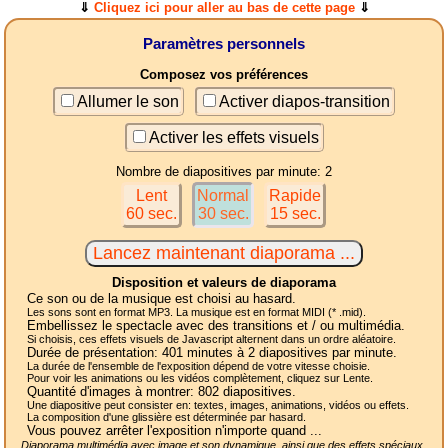
⇓
Cliquez ici pour aller au bas de cette page
⇓
Paramètres personnels
Composez vos préférences
Allumer le son
Activer diapos-transition
Activer les effets visuels
Nombre de diapositives par minute: 2
Lent
Normal
Rapide
60 sec.
30 sec.
15 sec.
Disposition et valeurs de diaporama
Ce son ou de la musique est choisi au hasard.
Les sons sont en format MP3. La musique est en format MIDI (* .mid).
Embellissez le spectacle avec des transitions et / ou multimédia.
Si choisis, ces effets visuels de Javascript alternent dans un ordre aléatoire.
Durée de présentation:
401
minutes à 2
diapositives
par minute.
La durée de l'ensemble de l'exposition dépend de votre vitesse choisie.
Pour voir les animations ou les vidéos complètement, cliquez sur Lente.
Quantité d'images à montrer:
802
diapositives.
Une diapositive peut consister en: textes, images, animations, vidéos ou effets.
La composition d'une glissière est déterminée par hasard.
Vous pouvez arrêter l'exposition n'importe quand ...
Diaporama multimédia avec image et son dynamique, ainsi que des effets spéciaux,