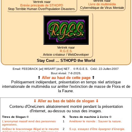
Vertrek naar
Vertrek naar
Livre de multimédia
Entrée principale de STHOPD
Cybernétique de Virus Mentale
Stop Terrible Human OverPopulation Disasters.
Vertrek naar
R.G.E.S.
Artiste créateur / WebDeveloper
Stay Cool ... STHOPD the World
Email: FEEDBACK [at] WISART [dot] NET .
©
R.G.E.S.
Créé: 22-Juillet-2007
Bout révisé:
7-8-2026.
⇑
Aller au haut de cette page
⇑
Politiquement indépendant, présentation en temps réel artistique
internationale de multimédia sur arrêter l'extinction de masse de Flora et de
la Faune.
⇓ Aller au bas de table de slogan ⇓
Contenu d'OneLiners aléatoirement montré pendant la présentation
d'Internet, au-dessus ou sous des images.
Titres de Slogan ©
N.
Textes de machine à écrire ©
L'anonymat massif rend des personnes
1
Améliorer le monde : Sauver la nature.
agressives.
Arrêtez le braconnage illégal et le meurtre
2
S.v.p. essayez d'être épargner d'énergie.