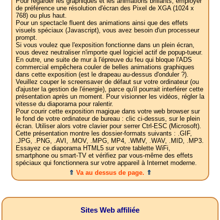
Pour regarder les graphiques et les animations brillants, employer
de préférence une résolution d'écran des Pixel de XGA (1024 x
768) ou plus haut.
Pour un spectacle fluent des animations ainsi que des effets
visuels spéciaux (Javascript), vous avez besoin d'un processeur
prompt.
Si vous voulez que l'exposition fonctionne dans un plein écran,
vous devez neutraliser n'importe quel logiciel actif de popup-tueur.
En outre, une suite de mur à l'épreuve du feu qui bloque l'ADS
commercial empêchera couler de belles animations graphiques
dans cette exposition (est le drapeau au-dessus d'onduler ?).
Veuillez couper le screensaver de défaut sur votre ordinateur (ou
d'ajuster la gestion de l'énergie), parce qu'il pourrait interférer cette
présentation après un moment. Pour visionner les vidéos, régler la
vitesse du diaporama pour ralentir.
Pour courir cette exposition magique dans votre web browser sur
le fond de votre ordinateur de bureau : clic ci-dessus, sur le plein
écran. Utiliser alors votre clavier pour serrer Ctrl-ESC (Microsoft).
Cette présentation montre les dossier-formats suivants : .GIF,
.JPG, .PNG, .AVI, .MOV, .MPG, MP4, .WMV, .WAV, .MID, .MP3.
Essayez ce diaporama HTML5 sur votre tablette WiFi,
smartphone ou smart-TV et vérifiez par vous-même des effets
spéciaux qui fonctionnera sur votre appareil à Internet moderne.
⇑
Va au dessus de page.
⇑
Sites Web affiliée