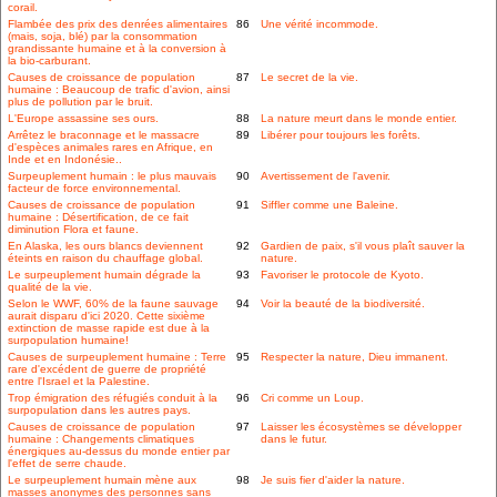
corail.
Flambée des prix des denrées alimentaires
86
Une vérité incommode.
(mais, soja, blé) par la consommation
grandissante humaine et à la conversion à
la bio-carburant.
Causes de croissance de population
87
Le secret de la vie.
humaine : Beaucoup de trafic d'avion, ainsi
plus de pollution par le bruit.
L'Europe assassine ses ours.
88
La nature meurt dans le monde entier.
Arrêtez le braconnage et le massacre
89
Libérer pour toujours les forêts.
d'espèces animales rares en Afrique, en
Inde et en Indonésie..
Surpeuplement humain : le plus mauvais
90
Avertissement de l'avenir.
facteur de force environnemental.
Causes de croissance de population
91
Siffler comme une Baleine.
humaine : Désertification, de ce fait
diminution Flora et faune.
En Alaska, les ours blancs deviennent
92
Gardien de paix, s'il vous plaît sauver la
éteints en raison du chauffage global.
nature.
Le surpeuplement humain dégrade la
93
Favoriser le protocole de Kyoto.
qualité de la vie.
Selon le WWF, 60% de la faune sauvage
94
Voir la beauté de la biodiversité.
aurait disparu d'ici 2020. Cette sixième
extinction de masse rapide est due à la
surpopulation humaine!
Causes de surpeuplement humaine : Terre
95
Respecter la nature, Dieu immanent.
rare d'excédent de guerre de propriété
entre l'Israel et la Palestine.
Trop émigration des réfugiés conduit à la
96
Cri comme un Loup.
surpopulation dans les autres pays.
Causes de croissance de population
97
Laisser les écosystèmes se développer
humaine : Changements climatiques
dans le futur.
énergiques au-dessus du monde entier par
l'effet de serre chaude.
Le surpeuplement humain mène aux
98
Je suis fier d'aider la nature.
masses anonymes des personnes sans