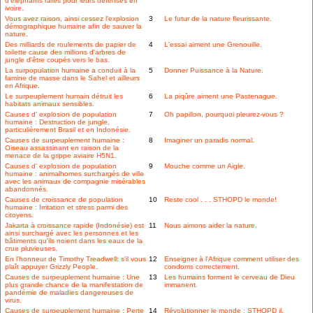
d'éléphants rares pour leurs défenses en
ivoire.
Vous avez raison, ainsi cessez l'explosion
3
Le futur de la nature fleurissante.
démographique humaine afin de sauver la
nature.
Des milliards de roulements de papier de
4
L'essai aiment une Grenouille.
toilette cause des millions d'arbres de
jungle d'être coupés vers le bas.
La surpopulation humaine a conduit à la
5
Donner Puissance à la Nature.
famine de masse dans le Sahel et ailleurs
en Afrique.
Le surpeuplement humain détruit les
6
La piqûre aiment une Pastenague.
habitats animaux sensibles.
Causes d' explosion de population
7
Oh papillon, pourquoi pleurez-vous ?
humaine : Destruction de jungle,
particulièrement Brasil et en Indonésie.
Causes de surpeuplement humaine :
8
Imaginer un paradis normal.
Oiseau assassinant en raison de la
menace de la grippe aviaire H5N1.
Causes d' explosion de population
9
Mouche comme un Aigle.
humaine : animalhomes surchargés de ville
avec les animaux de compagnie misérables
abandonnés.
Causes de croissance de population
10
Reste cool . . . STHOPD le monde!
humaine : Irritation et stress parmi des
citoyens.
Jakarta à croissance rapide (Indonésie) est
11
Nous aimons aider la nature.
ainsi surchargé avec les personnes et les
bâtiments qu'ils noient dans les eaux de la
crue pluvieuses.
En l'honneur de Timothy Treadwell: s'il vous
12
Enseigner à l'Afrique comment utiliser des
plaît appuyer Grizzly People.
condoms correctement.
Causes de surpeuplement humaine : Une
13
Les humains forment le cerveau de Dieu
plus grande chance de la manifestation de
immanent.
pandémie de maladies dangereuses de
virus.
Causes de surpeuplement humaine : Perte
14
Révolutionner le monde : STHOPD il.