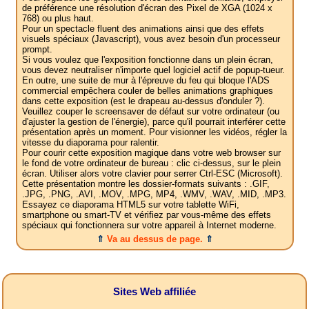
de préférence une résolution d'écran des Pixel de XGA (1024 x
768) ou plus haut.
Pour un spectacle fluent des animations ainsi que des effets
visuels spéciaux (Javascript), vous avez besoin d'un processeur
prompt.
Si vous voulez que l'exposition fonctionne dans un plein écran,
vous devez neutraliser n'importe quel logiciel actif de popup-tueur.
En outre, une suite de mur à l'épreuve du feu qui bloque l'ADS
commercial empêchera couler de belles animations graphiques
dans cette exposition (est le drapeau au-dessus d'onduler ?).
Veuillez couper le screensaver de défaut sur votre ordinateur (ou
d'ajuster la gestion de l'énergie), parce qu'il pourrait interférer cette
présentation après un moment. Pour visionner les vidéos, régler la
vitesse du diaporama pour ralentir.
Pour courir cette exposition magique dans votre web browser sur
le fond de votre ordinateur de bureau : clic ci-dessus, sur le plein
écran. Utiliser alors votre clavier pour serrer Ctrl-ESC (Microsoft).
Cette présentation montre les dossier-formats suivants : .GIF,
.JPG, .PNG, .AVI, .MOV, .MPG, MP4, .WMV, .WAV, .MID, .MP3.
Essayez ce diaporama HTML5 sur votre tablette WiFi,
smartphone ou smart-TV et vérifiez par vous-même des effets
spéciaux qui fonctionnera sur votre appareil à Internet moderne.
⇑
Va au dessus de page.
⇑
Sites Web affiliée