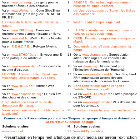
Va en
www.peta.org
: Les gens pour le
1
REHOPE : Régler l'écologie moralement
traitement éthique des animaux.
humaine de surpeuplement.
Va en
www.WisArt.net
: Cette SlideShow
3
Le 'club des rapports de Rome' : les limites
internationale (en 5 langues: EN, NL, DE,
à la croissance.
FR, ES).
Gardiens de la Terre, veuillez sauver la
5
WisArt : Cybernétique sage d'art.
nature.
Va en
www.CPER.org
: Cours en
7
STHOPD : Arrêter les désastres humains
environnement d'apprentissage en ligne.
terribles de surpeuplement.
Va en
www.wwf.fr
: WWF ~ Fonds Mondial
9
CPER : Évolution progressive cosmique de
pour la Nature France.
réalité.
Va en
R.E.H.O.P.E.
: ReHope l'Avenir.
11
Gardien de paix, s'il vous plaît sauver la
nature.
Va en
www.STHOPD.net
: Envoyer une E-
13
Go to
www.change.org
: Surpopulation -
carte politique ou artistique.
introduction urgente de contrôles de
naissance dans le monde entier
Va en
www.komitee.de
: Comité contre le
15
Va en
vhemt.org
: Mouvement pour
meurtre d'oiseaux.
l'Extinction Volontaire de l'Humanité.
LOVENIC : L'amour obtient l'évolution
17
Va en
www.seashepherd.fr
: Sea Shepherd
visionnaire, ainsi la nature que j'aime.
FR ~ organisation actions directes
internationale de préserver les Océans.
Va en
www.RGES.net
: Artiste / Web
19
Sans compter que l'arche congelée :
révélateur.
Fertilité d'humain de gel!
Va en
www.animalsasia.org
: Le bien être
21
Va en
www.STHOPD.com
: Entrée principale
des chats et des chiens.
de STHOPD.
S.v.p. délivrance Flora et faune de
23
Va en
www.vier-pfoten.de
: Plus d'humanité
destruction de masse.
pour les animaux.
Voulez-vous faire partie du problème ou de
25
Chercheur de vérité, s.v.p. sauvez la nature.
la solution?
Commencez la Présentation pour voir les Slogans, en groupe d' Images et Animations.
Va en retour au dessus de page.
Solutions et sites
N.
Solutions et sites
www.wisart.net
27
Wise Art Cybernetics
Présentation en temps réel artistique de multimédia sur arrêter l'extinction