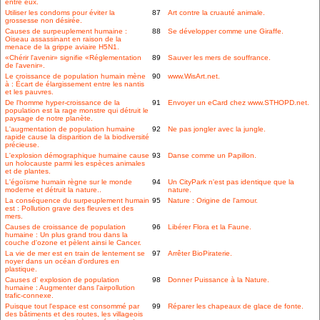
entre eux.
Utiliser les condoms pour éviter la
87
Art contre la cruauté animale.
grossesse non désirée.
Causes de surpeuplement humaine :
88
Se développer comme une Giraffe.
Oiseau assassinant en raison de la
menace de la grippe aviaire H5N1.
«Chérir l'avenir» signifie «Réglementation
89
Sauver les mers de souffrance.
de l'avenir».
Le croissance de population humain mène
90
www.WisArt.net.
à : Écart de élargissement entre les nantis
et les pauvres.
De l'homme hyper-croissance de la
91
Envoyer un eCard chez www.STHOPD.net.
population est la rage monstre qui détruit le
paysage de notre planète.
L'augmentation de population humaine
92
Ne pas jongler avec la jungle.
rapide cause la disparition de la biodiversité
précieuse.
L'explosion démographique humaine cause
93
Danse comme un Papillon.
un holocauste parmi les espèces animales
et de plantes.
L'égoïsme humain règne sur le monde
94
Un CityPark n'est pas identique que la
moderne et détruit la nature..
nature.
La conséquence du surpeuplement humain
95
Nature : Origine de l'amour.
est : Pollution grave des fleuves et des
mers.
Causes de croissance de population
96
Libérer Flora et la Faune.
humaine : Un plus grand trou dans la
couche d'ozone et pèlent ainsi le Cancer.
La vie de mer est en train de lentement se
97
Arrêter BioPiraterie.
noyer dans un océan d'ordures en
plastique.
Causes d' explosion de population
98
Donner Puissance à la Nature.
humaine : Augmenter dans l'airpollution
trafic-connexe.
Puisque tout l'espace est consommé par
99
Réparer les chapeaux de glace de fonte.
des bâtiments et des routes, les villageois