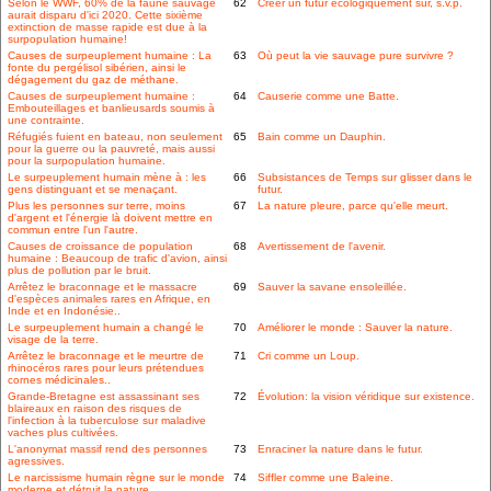
Selon le WWF, 60% de la faune sauvage
62
Créer un futur écologiquement sûr, s.v.p.
aurait disparu d'ici 2020. Cette sixième
extinction de masse rapide est due à la
surpopulation humaine!
Causes de surpeuplement humaine : La
63
Où peut la vie sauvage pure survivre ?
fonte du pergélisol sibérien, ainsi le
dégagement du gaz de méthane.
Causes de surpeuplement humaine :
64
Causerie comme une Batte.
Embouteillages et banlieusards soumis à
une contrainte.
Réfugiés fuient en bateau, non seulement
65
Bain comme un Dauphin.
pour la guerre ou la pauvreté, mais aussi
pour la surpopulation humaine.
Le surpeuplement humain mène à : les
66
Subsistances de Temps sur glisser dans le
gens distinguant et se menaçant.
futur.
Plus les personnes sur terre, moins
67
La nature pleure, parce qu'elle meurt.
d'argent et l'énergie là doivent mettre en
commun entre l'un l'autre.
Causes de croissance de population
68
Avertissement de l'avenir.
humaine : Beaucoup de trafic d'avion, ainsi
plus de pollution par le bruit.
Arrêtez le braconnage et le massacre
69
Sauver la savane ensoleillée.
d'espèces animales rares en Afrique, en
Inde et en Indonésie..
Le surpeuplement humain a changé le
70
Améliorer le monde : Sauver la nature.
visage de la terre.
Arrêtez le braconnage et le meurtre de
71
Cri comme un Loup.
rhinocéros rares pour leurs prétendues
cornes médicinales..
Grande-Bretagne est assassinant ses
72
Évolution: la vision véridique sur existence.
blaireaux en raison des risques de
l'infection à la tuberculose sur maladive
vaches plus cultivées.
L'anonymat massif rend des personnes
73
Enraciner la nature dans le futur.
agressives.
Le narcissisme humain règne sur le monde
74
Siffler comme une Baleine.
moderne et détruit la nature..