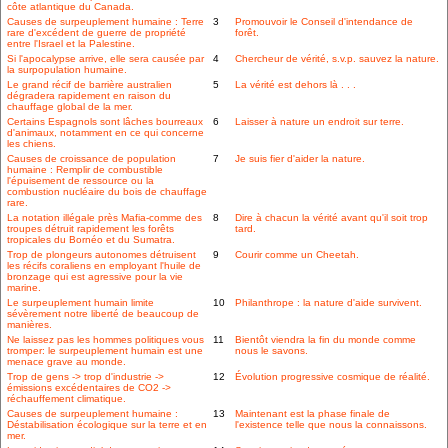
côte atlantique du Canada.
Causes de surpeuplement humaine : Terre
3
Promouvoir le Conseil d'intendance de
rare d'excédent de guerre de propriété
forêt.
entre l'Israel et la Palestine.
Si l'apocalypse arrive, elle sera causée par
4
Chercheur de vérité, s.v.p. sauvez la nature.
la surpopulation humaine.
Le grand récif de barrière australien
5
La vérité est dehors là . . .
dégradera rapidement en raison du
chauffage global de la mer.
Certains Espagnols sont lâches bourreaux
6
Laisser à nature un endroit sur terre.
d'animaux, notamment en ce qui concerne
les chiens.
Causes de croissance de population
7
Je suis fier d'aider la nature.
humaine : Remplir de combustible
l'épuisement de ressource ou la
combustion nucléaire du bois de chauffage
rare.
La notation illégale près Mafia-comme des
8
Dire à chacun la vérité avant qu'il soit trop
troupes détruit rapidement les forêts
tard.
tropicales du Bornéo et du Sumatra.
Trop de plongeurs autonomes détruisent
9
Courir comme un Cheetah.
les récifs coraliens en employant l'huile de
bronzage qui est agressive pour la vie
marine.
Le surpeuplement humain limite
10
Philanthrope : la nature d'aide survivent.
sévèrement notre liberté de beaucoup de
manières.
Ne laissez pas les hommes politiques vous
11
Bientôt viendra la fin du monde comme
tromper: le surpeuplement humain est une
nous le savons.
menace grave au monde.
Trop de gens -> trop d'industrie ->
12
Évolution progressive cosmique de réalité.
émissions excédentaires de CO2 ->
réchauffement climatique.
Causes de surpeuplement humaine :
13
Maintenant est la phase finale de
Déstabilisation écologique sur la terre et en
l'existence telle que nous la connaissons.
mer.