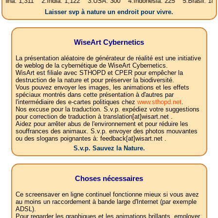
,311 2.India: 1,122 3.USA: 300 4.Indonesia: 225 5.Brasil: 187 6.Pakis
Laisser svp à nature un endroit pour vivre.
WiseArt Cybernetics
La présentation aléatoire de générateur de réalité est une initiative
de weblog de la cybernétique de WiseArt Cybernetics.
WisArt est filiale avec STHOPD et CPER pour empêcher la
destruction de la nature et pour préserver la biodiversité.
Vous pouvez envoyer les images, les animations et les effets
spéciaux montrés dans cette présentation à d'autres par
l'intermédiaire des e-cartes politiques chez
www.sthopd.net
.
Nos excuse pour la traduction. S.v.p. expédiez votre suggestions
pour correction de traduction à translation[at]wisart.net .
Aidez pour arrêter abus de l'environnement et pour réduire les
souffrances des animaux. S.v.p. envoyer des photos mouvantes
ou des slogans poignantes à: feedback[at]wisart.net .
S.v.p. Sauvez la Nature.
Choses nécessaires
Ce screensaver en ligne continuel fonctionne mieux si vous avez
au moins un raccordement à bande large d'Internet (par exemple
ADSL).
Pour regarder les graphiques et les animations brillants, employer