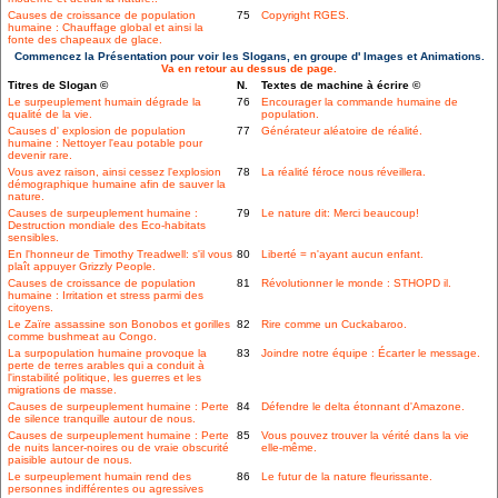
Causes de croissance de population
75
Copyright RGES.
humaine : Chauffage global et ainsi la
fonte des chapeaux de glace.
Commencez la Présentation pour voir les Slogans, en groupe d' Images et Animations.
Va en retour au dessus de page.
Titres de Slogan ©
N.
Textes de machine à écrire ©
Le surpeuplement humain dégrade la
76
Encourager la commande humaine de
qualité de la vie.
population.
Causes d' explosion de population
77
Générateur aléatoire de réalité.
humaine : Nettoyer l'eau potable pour
devenir rare.
Vous avez raison, ainsi cessez l'explosion
78
La réalité féroce nous réveillera.
démographique humaine afin de sauver la
nature.
Causes de surpeuplement humaine :
79
Le nature dit: Merci beaucoup!
Destruction mondiale des Eco-habitats
sensibles.
En l'honneur de Timothy Treadwell: s'il vous
80
Liberté = n'ayant aucun enfant.
plaît appuyer Grizzly People.
Causes de croissance de population
81
Révolutionner le monde : STHOPD il.
humaine : Irritation et stress parmi des
citoyens.
Le Zaïre assassine son Bonobos et gorilles
82
Rire comme un Cuckabaroo.
comme bushmeat au Congo.
La surpopulation humaine provoque la
83
Joindre notre équipe : Écarter le message.
perte de terres arables qui a conduit à
l'instabilité politique, les guerres et les
migrations de masse.
Causes de surpeuplement humaine : Perte
84
Défendre le delta étonnant d'Amazone.
de silence tranquille autour de nous.
Causes de surpeuplement humaine : Perte
85
Vous pouvez trouver la vérité dans la vie
de nuits lancer-noires ou de vraie obscurité
elle-même.
paisible autour de nous.
Le surpeuplement humain rend des
86
Le futur de la nature fleurissante.
personnes indifférentes ou agressives