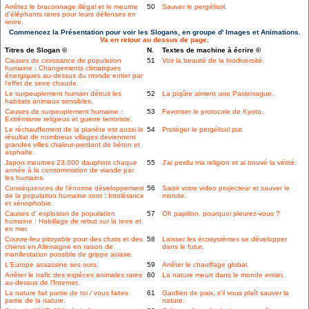
Arrêtez le braconnage illégal et le meurtre
50
Sauver le pergélisol.
d'éléphants rares pour leurs défenses en
ivoire.
Commencez la Présentation pour voir les Slogans, en groupe d' Images et Animations.
Va en retour au dessus de page.
Titres de Slogan ©
N.
Textes de machine à écrire ©
Causes de croissance de population
51
Voir la beauté de la biodiversité.
humaine : Changements climatiques
énergiques au-dessus du monde entier par
l'effet de serre chaude.
Le surpeuplement humain détruit les
52
La piqûre aiment une Pastenague.
habitats animaux sensibles.
Causes de surpeuplement humaine :
53
Favoriser le protocole de Kyoto.
Extrémisme religieux et guerre terroriste.
Le réchauffement de la planète est aussi le
54
Protéger le pergélisol pur.
résultat de nombreux villages deviennent
grandes villes chaleur-perdant de béton et
asphalte.
Japon meurtres 23.000 dauphins chaque
55
J'ai perdu ma religion et ai trouvé la vérité.
année à la consommation de viande par
les humains.
Conséquences de l'énorme développement
56
Saisir votre video projecteur et sauver le
de la population humaine sont : Intolérance
monde.
et xénophobie.
Causes d' explosion de population
57
Oh papillon, pourquoi pleurez-vous ?
humaine : Habillage de rebut sur la terre et
en mer.
Couvre-feu pitoyable pour des chats et des
58
Laisser les écosystèmes se développer
chiens en Allemagne en raison de
dans le futur.
manifestation possible de grippe aviaire.
L'Europe assassine ses ours.
59
Arrêter le chauffage global.
Arrêter le trafic des espèces animales rares
60
La nature meurt dans le monde entier.
au-dessus de l'Internet.
La nature fait partie de toi / vous faites
61
Gardien de paix, s'il vous plaît sauver la
partie de la nature.
nature.