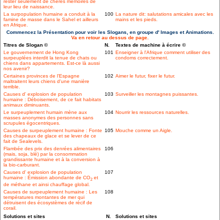
rester seulement de chères mémoires de
leur lieu de naissance.
La surpopulation humaine a conduit à la
100
La nature dit: salutations amicales avec les
famine de masse dans le Sahel et ailleurs
mains et les pieds.
en Afrique.
Commencez la Présentation pour voir les Slogans, en groupe d' Images et Animations.
Va en retour au dessus de page.
Titres de Slogan ©
N.
Textes de machine à écrire ©
Le gouvernement de Hong Kong
101
Enseigner à l'Afrique comment utiliser des
surpeuplées interdit la tenue de chats ou
condoms correctement.
chiens dans appartements. Est-ce là aussi
nos avenir?
Certaines provinces de l'Espagne
102
Aimer le futur, fixer le futur.
maltraitent leurs chiens d'une manière
terrible.
Causes d' explosion de population
103
Surveiller les montagnes puissantes.
humaine : Déboisement, de ce fait habitats
animaux diminuants.
Le surpeuplement humain mène aux
104
Nourrir les ressources naturelles.
masses anonymes des personnes sans
scrupules égocentriques.
Causes de surpeuplement humaine : Fonte
105
Mouche comme un Aigle.
des chapeaux de glace et se lever de ce
fait de Sealevels.
Flambée des prix des denrées alimentaires
106
(mais, soja, blé) par la consommation
grandissante humaine et à la conversion à
la bio-carburant.
Causes d' explosion de population
107
humaine : Émission abondante de CO
et
2
de méthane et ainsi chauffage global.
Causes de surpeuplement humaine : Les
108
températures montantes de mer qui
détruisent des écosystèmes de récif de
corail.
Solutions et sites
N.
Solutions et sites