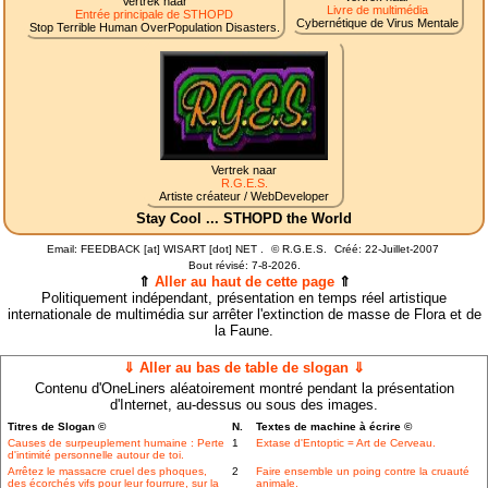
Vertrek naar
Livre de multimédia
Entrée principale de STHOPD
Cybernétique de Virus Mentale
Stop Terrible Human OverPopulation Disasters.
Vertrek naar
R.G.E.S.
Artiste créateur / WebDeveloper
Stay Cool ... STHOPD the World
Email: FEEDBACK [at] WISART [dot] NET .
©
R.G.E.S.
Créé: 22-Juillet-2007
Bout révisé:
7-8-2026.
⇑
Aller au haut de cette page
⇑
Politiquement indépendant, présentation en temps réel artistique
internationale de multimédia sur arrêter l'extinction de masse de Flora et de
la Faune.
⇓ Aller au bas de table de slogan ⇓
Contenu d'OneLiners aléatoirement montré pendant la présentation
d'Internet, au-dessus ou sous des images.
Titres de Slogan ©
N.
Textes de machine à écrire ©
Causes de surpeuplement humaine : Perte
1
Extase d'Entoptic = Art de Cerveau.
d'intimité personnelle autour de toi.
Arrêtez le massacre cruel des phoques,
2
Faire ensemble un poing contre la cruauté
des écorchés vifs pour leur fourrure, sur la
animale.