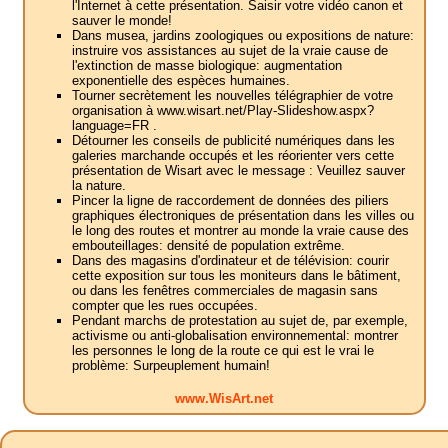
l'Internet à cette présentation. Saisir votre vidéo canon et
sauver le monde!
Dans musea, jardins zoologiques ou expositions de nature:
instruire vos assistances au sujet de la vraie cause de
l'extinction de masse biologique: augmentation
exponentielle des espèces humaines.
Tourner secrètement les nouvelles télégraphier de votre
organisation à www.wisart.net/Play-Slideshow.aspx?
language=FR .
Détourner les conseils de publicité numériques dans les
galeries marchande occupés et les réorienter vers cette
présentation de Wisart avec le message : Veuillez sauver
la nature.
Pincer la ligne de raccordement de données des piliers
graphiques électroniques de présentation dans les villes ou
le long des routes et montrer au monde la vraie cause des
embouteillages: densité de population extrême.
Dans des magasins d'ordinateur et de télévision: courir
cette exposition sur tous les moniteurs dans le bâtiment,
ou dans les fenêtres commerciales de magasin sans
compter que les rues occupées.
Pendant marchs de protestation au sujet de, par exemple,
activisme ou anti-globalisation environnemental: montrer
les personnes le long de la route ce qui est le vrai le
problème: Surpeuplement humain!
www.WisArt.net