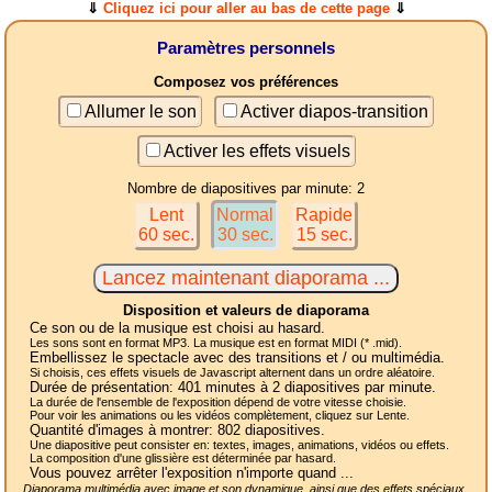
⇓
Cliquez ici pour aller au bas de cette page
⇓
Paramètres personnels
Composez vos préférences
Allumer le son
Activer diapos-transition
Activer les effets visuels
Nombre de diapositives par minute: 2
Lent
Normal
Rapide
60 sec.
30 sec.
15 sec.
Disposition et valeurs de diaporama
Ce son ou de la musique est choisi au hasard.
Les sons sont en format MP3. La musique est en format MIDI (* .mid).
Embellissez le spectacle avec des transitions et / ou multimédia.
Si choisis, ces effets visuels de Javascript alternent dans un ordre aléatoire.
Durée de présentation:
401
minutes à 2
diapositives
par minute.
La durée de l'ensemble de l'exposition dépend de votre vitesse choisie.
Pour voir les animations ou les vidéos complètement, cliquez sur Lente.
Quantité d'images à montrer:
802
diapositives.
Une diapositive peut consister en: textes, images, animations, vidéos ou effets.
La composition d'une glissière est déterminée par hasard.
Vous pouvez arrêter l'exposition n'importe quand ...
Diaporama multimédia avec image et son dynamique, ainsi que des effets spéciaux,