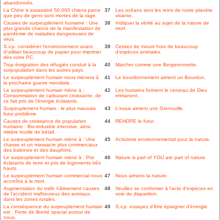
abandonnés.
La Chine a assassiné 50.000 chiens parce
37
Les océans sont les reins de notre planète
que peu de gens sont mortes de la rage.
vivante.
Causes de surpeuplement humaine : Une
38
Indiquer la vérité au sujet de la nature de
plus grande chance de la manifestation de
mort.
pandémie de maladies dangereuses de
virus.
S.v.p. considérer l'environnement avant
39
Cessez de mourir hors de beaucoup
d'utiliser beaucoup de papier pour imprimer
d'espèces animales.
dès votre PC.
Trop émigration des réfugiés conduit à la
40
Marcher comme une Bergeronnette.
surpopulation dans les autres pays.
Le surpeuplement humain nous mènera à
41
Le bourdonnement aiment un Bourdon.
la prochaine guerre mondiale.
Le surpeuplement humain mène à :
42
Les humains forment le cerveau de Dieu
Consommation de carburant croissante, de
immanent.
ce fait prix de l'énergie éclatants.
Surpeuplement humain : le plus mauvais
43
L'essai aiment une Grenouille.
futur problème.
Causes de croissance de population
44
REHOPE le futur.
humaine : Bio-industrie intensive, ainsi
misère inutile de bétail.
Le surpeuplement humain mène à : Une
45
Activisme environnemental pour la nature.
chasse et un massacre plus commerciaux
des baleines et des dauphins.
Le surpeuplement humain mène à : Prix
46
Nature is part of YOU are part of nature.
éclatants de terre et prix de logements trés
hauts.
Le surpeuplement humain commercial nous
47
Nous aimons la nature.
accroîtra à la mort.
Augmentation du trafic hâtivement causes
48
Veuillez se conformer à l'acte d'espèces en
de l'accident malheureux des animaux
voie de disparition.
dans les zones rurales.
La conséquence du surpeuplement humain
49
S.v.p. essayez d'être épargner d'énergie.
est : Perte de liberté spacial autour de
nous.