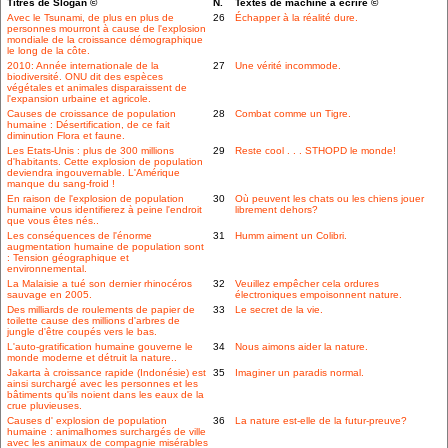
Titres de Slogan ©
N.
Textes de machine à écrire ©
Avec le Tsunami, de plus en plus de
26
Échapper à la réalité dure.
personnes mourront à cause de l'explosion
mondiale de la croissance démographique
le long de la côte.
2010: Année internationale de la
27
Une vérité incommode.
biodiversité. ONU dit des espèces
végétales et animales disparaissent de
l'expansion urbaine et agricole.
Causes de croissance de population
28
Combat comme un Tigre.
humaine : Désertification, de ce fait
diminution Flora et faune.
Les Etats-Unis : plus de 300 millions
29
Reste cool . . . STHOPD le monde!
d'habitants. Cette explosion de population
deviendra ingouvernable. L'Amérique
manque du sang-froid !
En raison de l'explosion de population
30
Où peuvent les chats ou les chiens jouer
humaine vous identifierez à peine l'endroit
librement dehors?
que vous êtes nés..
Les conséquences de l'énorme
31
Humm aiment un Colibri.
augmentation humaine de population sont
: Tension géographique et
environnemental.
La Malaisie a tué son dernier rhinocéros
32
Veuillez empêcher cela ordures
sauvage en 2005.
électroniques empoisonnent nature.
Des milliards de roulements de papier de
33
Le secret de la vie.
toilette cause des millions d'arbres de
jungle d'être coupés vers le bas.
L'auto-gratification humaine gouverne le
34
Nous aimons aider la nature.
monde moderne et détruit la nature..
Jakarta à croissance rapide (Indonésie) est
35
Imaginer un paradis normal.
ainsi surchargé avec les personnes et les
bâtiments qu'ils noient dans les eaux de la
crue pluvieuses.
Causes d' explosion de population
36
La nature est-elle de la futur-preuve?
humaine : animalhomes surchargés de ville
avec les animaux de compagnie misérables