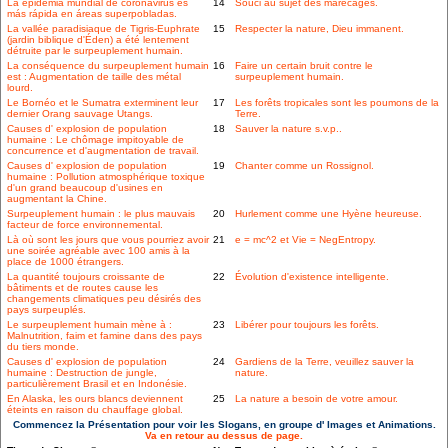
La epidemia mundial de coronavirus es
14
Souci au sujet des marécages.
más rápida en áreas superpobladas.
La vallée paradisiaque de Tigris-Euphrate
15
Respecter la nature, Dieu immanent.
(jardin biblique d'Éden) a été lentement
détruite par le surpeuplement humain.
La conséquence du surpeuplement humain
16
Faire un certain bruit contre le
est : Augmentation de taille des métal
surpeuplement humain.
lourd.
Le Bornéo et le Sumatra exterminent leur
17
Les forêts tropicales sont les poumons de la
dernier Orang sauvage Utangs.
Terre.
Causes d' explosion de population
18
Sauver la nature s.v.p..
humaine : Le chômage impitoyable de
concurrence et d'augmentation de travail.
Causes d' explosion de population
19
Chanter comme un Rossignol.
humaine : Pollution atmosphérique toxique
d'un grand beaucoup d'usines en
augmentant la Chine.
Surpeuplement humain : le plus mauvais
20
Hurlement comme une Hyène heureuse.
facteur de force environnemental.
Là où sont les jours que vous pourriez avoir
21
e = mc^2 et Vie = NegEntropy.
une soirée agréable avec 100 amis à la
place de 1000 étrangers.
La quantité toujours croissante de
22
Évolution d'existence intelligente.
bâtiments et de routes cause les
changements climatiques peu désirés des
pays surpeuplés.
Le surpeuplement humain mène à :
23
Libérer pour toujours les forêts.
Malnutrition, faim et famine dans des pays
du tiers monde.
Causes d' explosion de population
24
Gardiens de la Terre, veuillez sauver la
humaine : Destruction de jungle,
nature.
particulièrement Brasil et en Indonésie.
En Alaska, les ours blancs deviennent
25
La nature a besoin de votre amour.
éteints en raison du chauffage global.
Commencez la Présentation pour voir les Slogans, en groupe d' Images et Animations.
Va en retour au dessus de page.