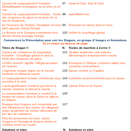
Causes de surpeuplement humaine :
97
Aimer le futur, fixer le futur.
Déstabilisation écologique sur la terre et en
mer.
Causes de surpeuplement humaine : Fonte
98
www.WisArt.net.
des chapeaux de glace et se lever de ce
fait de Sealevels.
En l'honneur de Timothy Treadwell: s'il vous
99
Enraciner la nature dans le futur.
plaît appuyer Grizzly People.
Le Bornéo et le Sumatra exterminent leur
100
Arrêter le chauffage global.
dernier Orang sauvage Utangs.
Commencez la Présentation pour voir les Slogans, en groupe d' Images et Animations.
Va en retour au dessus de page.
Titres de Slogan ©
N.
Textes de machine à écrire ©
Causes de croissance de population
101
Veuillez empêcher cela ordures
humaine : Chauffage global et ainsi la
électroniques empoisonnent nature.
fonte des chapeaux de glace.
«Chérir l'avenir» signifie «Réglementation
102
Enseigner à l'Afrique comment utiliser des
de l'avenir».
condoms correctement.
L'égoïsme humain règne sur le monde
103
Danse comme un Papillon.
moderne et détruit la nature..
Le surpeuplement humain commercial nous
104
Activisme environnemental pour la nature.
accroîtra à la mort.
L'auto-gratification humaine gouverne le
105
Libérer Flora et la Faune.
monde moderne et détruit la nature..
La surpopulation humaine a conduit à la
106
famine de masse dans le Sahel et ailleurs
en Afrique.
Puisque tout l'espace est consommé par
107
des bâtiments et des routes, les villageois
rester seulement de chères mémoires de
leur lieu de naissance.
Plus les personnes sur terre, moins
108
d'argent et l'énergie là doivent mettre en
commun entre l'un l'autre.
Solutions et sites
N.
Solutions et sites