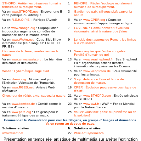
STHOPD : Arrêter les désastres humains
1
REHOPE : Régler l'écologie moralement
terribles de surpeuplement.
humaine de surpeuplement.
Va en
www.STHOPD.net
: Envoyer une E-
3
Gardien de paix, s'il vous plaît sauver la
carte politique ou artistique.
nature.
Va en
R.E.H.O.P.E.
: ReHope l'Avenir.
5
Va en
www.CPER.org
: Cours en
environnement d'apprentissage en ligne.
Go to
www.change.org
: Surpopulation -
7
LOVENIC : L'amour obtient l'évolution
introduction urgente de contrôles de
visionnaire, ainsi la nature que j'aime.
naissance dans le monde entier
Va en
www.WisArt.net
: Cette SlideShow
9
Le 'club des rapports de Rome' : les limites
internationale (en 5 langues: EN, NL, DE,
à la croissance.
FR, ES).
Gardiens de la Terre, veuillez sauver la
11
Sans compter que l'arche congelée :
nature.
Fertilité d'humain de gel!
Va en
www.animalsasia.org
: Le bien être
13
Va en
www.seashepherd.fr
: Sea Shepherd
des chats et des chiens.
FR ~ organisation actions directes
internationale de préserver les Océans.
WisArt : Cybernétique sage d'art.
15
Va en
www.vier-pfoten.de
: Plus d'humanité
pour les animaux.
Va en
vhemt.org
: Mouvement pour
17
S.v.p. délivrance Flora et faune de
l'Extinction Volontaire de l'Humanité.
destruction de masse.
Va en
www.RGES.net
: Artiste / Web
19
CPER : Évolution progressive cosmique de
révélateur.
réalité.
Chercheur de vérité, s.v.p. sauvez la nature.
21
Va en
www.STHOPD.com
: Entrée principale
de STHOPD.
Va en
www.komitee.de
: Comité contre le
23
Va en
www.wwf.fr
: WWF ~ Fonds Mondial
meurtre d'oiseaux.
pour la Nature France.
Va en
www.peta.org
: Les gens pour le
25
Voulez-vous faire partie du problème ou de
traitement éthique des animaux.
la solution?
Commencez la Présentation pour voir les Slogans, en groupe d' Images et Animations.
Va en retour au dessus de page.
Solutions et sites
N.
Solutions et sites
www.wisart.net
27
Wise Art Cybernetics
Présentation en temps réel artistique de multimédia sur arrêter l'extinction