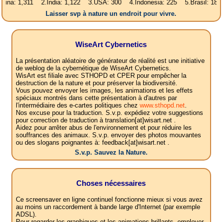
311 2.India: 1,122 3.USA: 300 4.Indonesia: 225 5.Brasil: 187 6.Pakist
Laisser svp à nature un endroit pour vivre.
WiseArt Cybernetics
La présentation aléatoire de générateur de réalité est une initiative
de weblog de la cybernétique de WiseArt Cybernetics.
WisArt est filiale avec STHOPD et CPER pour empêcher la
destruction de la nature et pour préserver la biodiversité.
Vous pouvez envoyer les images, les animations et les effets
spéciaux montrés dans cette présentation à d'autres par
l'intermédiaire des e-cartes politiques chez
www.sthopd.net
.
Nos excuse pour la traduction. S.v.p. expédiez votre suggestions
pour correction de traduction à translation[at]wisart.net .
Aidez pour arrêter abus de l'environnement et pour réduire les
souffrances des animaux. S.v.p. envoyer des photos mouvantes
ou des slogans poignantes à: feedback[at]wisart.net .
S.v.p. Sauvez la Nature.
Choses nécessaires
Ce screensaver en ligne continuel fonctionne mieux si vous avez
au moins un raccordement à bande large d'Internet (par exemple
ADSL).
Pour regarder les graphiques et les animations brillants, employer