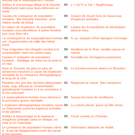
détruite par le surpeuplement humain.
Arrêtez le braconnage illégal et le meurtre
85
e = mc^2 et Vie = NegEntropy.
d'éléphants rares pour leurs défenses en
ivoire.
Causes de croissance de population
86
Cessez de mourir hors de beaucoup
humaine : Bio-industrie intensive, ainsi
d'espèces animales.
misère inutile de bétail.
En raison de l'explosion de population
87
Laisser les écosystèmes se développer
humaine vous identifierez à peine l'endroit
dans le futur.
que vous êtes nés..
La conséquence du surpeuplement humain
88
S.v.p. essayez d'être épargner d'énergie.
est : Augmentation de taille des métal
lourd.
Trop émigration des réfugiés conduit à la
89
Gardiens de la Terre, veuillez sauver la
surpopulation dans les autres pays.
nature.
Causes d' explosion de population
90
Surveiller les montagnes puissantes.
humaine : Habillage de rebut sur la terre et
en mer.
Avec le Tsunami, de plus en plus de
91
Le bourdonnement aiment un Bourdon.
personnes mourront à cause de l'explosion
mondiale de la croissance démographique
le long de la côte.
Flambée des prix des denrées alimentaires
92
Respecter la nature, Dieu immanent.
(mais, soja, blé) par la consommation
grandissante humaine et à la conversion à
la bio-carburant.
Le surpeuplement humain nous mènera à
93
Sauver les mers de souffrance.
la prochaine guerre mondiale.
L'explosion démographique humaine cause
94
La nature pleure, parce qu'elle meurt.
un holocauste parmi les espèces animales
et de plantes.
Arrêtez le braconnage et le massacre
95
Courir comme un Cheetah.
d'espèces animales rares en Afrique, en
Inde et en Indonésie..
Le croissance de population humain mène
96
Générateur aléatoire de réalité.
à : Écart de élargissement entre les nantis
et les pauvres.