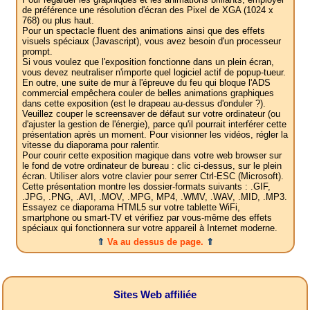
de préférence une résolution d'écran des Pixel de XGA (1024 x
768) ou plus haut.
Pour un spectacle fluent des animations ainsi que des effets
visuels spéciaux (Javascript), vous avez besoin d'un processeur
prompt.
Si vous voulez que l'exposition fonctionne dans un plein écran,
vous devez neutraliser n'importe quel logiciel actif de popup-tueur.
En outre, une suite de mur à l'épreuve du feu qui bloque l'ADS
commercial empêchera couler de belles animations graphiques
dans cette exposition (est le drapeau au-dessus d'onduler ?).
Veuillez couper le screensaver de défaut sur votre ordinateur (ou
d'ajuster la gestion de l'énergie), parce qu'il pourrait interférer cette
présentation après un moment. Pour visionner les vidéos, régler la
vitesse du diaporama pour ralentir.
Pour courir cette exposition magique dans votre web browser sur
le fond de votre ordinateur de bureau : clic ci-dessus, sur le plein
écran. Utiliser alors votre clavier pour serrer Ctrl-ESC (Microsoft).
Cette présentation montre les dossier-formats suivants : .GIF,
.JPG, .PNG, .AVI, .MOV, .MPG, MP4, .WMV, .WAV, .MID, .MP3.
Essayez ce diaporama HTML5 sur votre tablette WiFi,
smartphone ou smart-TV et vérifiez par vous-même des effets
spéciaux qui fonctionnera sur votre appareil à Internet moderne.
⇑
Va au dessus de page.
⇑
Sites Web affiliée