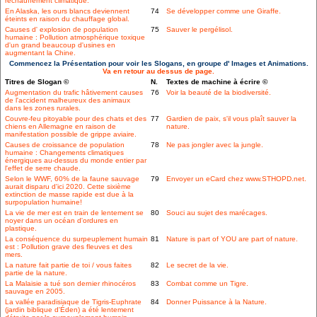
réchauffement climatique.
En Alaska, les ours blancs deviennent
74
Se développer comme une Giraffe.
éteints en raison du chauffage global.
Causes d' explosion de population
75
Sauver le pergélisol.
humaine : Pollution atmosphérique toxique
d'un grand beaucoup d'usines en
augmentant la Chine.
Commencez la Présentation pour voir les Slogans, en groupe d' Images et Animations.
Va en retour au dessus de page.
Titres de Slogan ©
N.
Textes de machine à écrire ©
Augmentation du trafic hâtivement causes
76
Voir la beauté de la biodiversité.
de l'accident malheureux des animaux
dans les zones rurales.
Couvre-feu pitoyable pour des chats et des
77
Gardien de paix, s'il vous plaît sauver la
chiens en Allemagne en raison de
nature.
manifestation possible de grippe aviaire.
Causes de croissance de population
78
Ne pas jongler avec la jungle.
humaine : Changements climatiques
énergiques au-dessus du monde entier par
l'effet de serre chaude.
Selon le WWF, 60% de la faune sauvage
79
Envoyer un eCard chez www.STHOPD.net.
aurait disparu d'ici 2020. Cette sixième
extinction de masse rapide est due à la
surpopulation humaine!
La vie de mer est en train de lentement se
80
Souci au sujet des marécages.
noyer dans un océan d'ordures en
plastique.
La conséquence du surpeuplement humain
81
Nature is part of YOU are part of nature.
est : Pollution grave des fleuves et des
mers.
La nature fait partie de toi / vous faites
82
Le secret de la vie.
partie de la nature.
La Malaisie a tué son dernier rhinocéros
83
Combat comme un Tigre.
sauvage en 2005.
La vallée paradisiaque de Tigris-Euphrate
84
Donner Puissance à la Nature.
(jardin biblique d'Éden) a été lentement