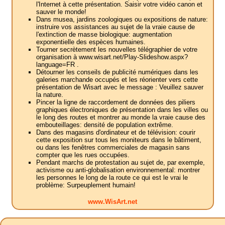
l'Internet à cette présentation. Saisir votre vidéo canon et
sauver le monde!
Dans musea, jardins zoologiques ou expositions de nature:
instruire vos assistances au sujet de la vraie cause de
l'extinction de masse biologique: augmentation
exponentielle des espèces humaines.
Tourner secrètement les nouvelles télégraphier de votre
organisation à www.wisart.net/Play-Slideshow.aspx?
language=FR .
Détourner les conseils de publicité numériques dans les
galeries marchande occupés et les réorienter vers cette
présentation de Wisart avec le message : Veuillez sauver
la nature.
Pincer la ligne de raccordement de données des piliers
graphiques électroniques de présentation dans les villes ou
le long des routes et montrer au monde la vraie cause des
embouteillages: densité de population extrême.
Dans des magasins d'ordinateur et de télévision: courir
cette exposition sur tous les moniteurs dans le bâtiment,
ou dans les fenêtres commerciales de magasin sans
compter que les rues occupées.
Pendant marchs de protestation au sujet de, par exemple,
activisme ou anti-globalisation environnemental: montrer
les personnes le long de la route ce qui est le vrai le
problème: Surpeuplement humain!
www.WisArt.net