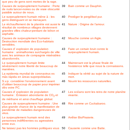
que peu de gens sont mortes de la rage.
Causes de surpeuplement humaine : Perte
39
Bain comme un Dauphin.
de nuits lancer-noires ou de vraie obscurité
paisible autour de nous.
Le surpeuplement humain mène à : les
40
Protéger le pergélisol pur.
gens distinguant et se menaçant.
Le réchauffement de la planète est aussi le
41
Nature : Origine de l'amour.
résultat de nombreux villages deviennent
grandes villes chaleur-perdant de béton et
asphalte.
Causes de surpeuplement humaine :
42
Mouche comme un Aigle.
Destruction mondiale des Eco-habitats
sensibles.
Causes d' explosion de population
43
Faire un certain bruit contre le
humaine : animalhomes surchargés de ville
surpeuplement humain.
avec les animaux de compagnie misérables
abandonnés.
Le surpeuplement humain limite
44
Maintenant est la phase finale de
sévèrement notre liberté de beaucoup de
l'existence telle que nous la connaissons.
manières.
La epidemia mundial de coronavirus es
45
Indiquer la vérité au sujet de la nature de
más rápida en áreas superpobladas.
mort.
S.v.p. considérer l'environnement avant
46
Nourrir les ressources naturelles.
d'utiliser beaucoup de papier pour imprimer
dès votre PC.
Causes d' explosion de population
47
Les océans sont les reins de notre planète
humaine : Émission abondante de CO
et
vivante.
2
de méthane et ainsi chauffage global.
Causes de surpeuplement humaine : Une
48
Rire comme un Cuckabaroo.
plus grande chance de la manifestation de
pandémie de maladies dangereuses de
virus.
Le surpeuplement humain rend des
49
Arrêter BioPiraterie.
personnes indifférentes ou agressives
entre eux.
Ne laissez pas les hommes politiques vous
50
Causerie comme une Batte.