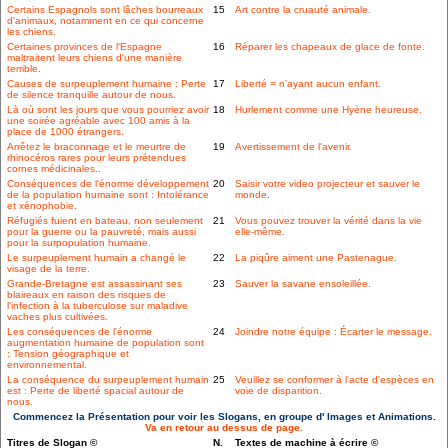
Certains Espagnols sont lâches bourreaux
15
Art contre la cruauté animale.
d'animaux, notamment en ce qui concerne
les chiens.
Certaines provinces de l'Espagne
16
Réparer les chapeaux de glace de fonte.
maltraitent leurs chiens d'une manière
terrible.
Causes de surpeuplement humaine : Perte
17
Liberté = n'ayant aucun enfant.
de silence tranquille autour de nous.
Là où sont les jours que vous pourriez avoir
18
Hurlement comme une Hyène heureuse.
une soirée agréable avec 100 amis à la
place de 1000 étrangers.
Arrêtez le braconnage et le meurtre de
19
Avertissement de l'avenir.
rhinocéros rares pour leurs prétendues
cornes médicinales..
Conséquences de l'énorme développement
20
Saisir votre video projecteur et sauver le
de la population humaine sont : Intolérance
monde.
et xénophobie.
Réfugiés fuient en bateau, non seulement
21
Vous pouvez trouver la vérité dans la vie
pour la guerre ou la pauvreté, mais aussi
elle-même.
pour la surpopulation humaine.
Le surpeuplement humain a changé le
22
La piqûre aiment une Pastenague.
visage de la terre.
Grande-Bretagne est assassinant ses
23
Sauver la savane ensoleillée.
blaireaux en raison des risques de
l'infection à la tuberculose sur maladive
vaches plus cultivées.
Les conséquences de l'énorme
24
Joindre notre équipe : Écarter le message.
augmentation humaine de population sont
: Tension géographique et
environnemental.
La conséquence du surpeuplement humain
25
Veuillez se conformer à l'acte d'espèces en
est : Perte de liberté spacial autour de
voie de disparition.
nous.
Commencez la Présentation pour voir les Slogans, en groupe d' Images et Animations.
Va en retour au dessus de page.
Titres de Slogan ©
N.
Textes de machine à écrire ©