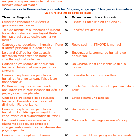
tromper: le surpeuplement humain est une
menace grave au monde.
Commencez la Présentation pour voir les Slogans, en groupe d' Images et Animations.
Va en retour au dessus de page.
Titres de Slogan ©
N.
Textes de machine à écrire ©
Utiliser les condoms pour éviter la
51
Extase d'Entoptic = Art de Cerveau.
grossesse non désirée.
Trop de plongeurs autonomes détruisent
52
La vérité est dehors là . . .
les récifs coraliens en employant l'huile de
bronzage qui est agressive pour la vie
marine.
Causes de surpeuplement humaine : Perte
53
Reste cool . . . STHOPD le monde!
d'intimité personnelle autour de toi.
Le grand récif de barrière australien
54
Encourager la commande humaine de
dégradera rapidement en raison du
population.
chauffage global de la mer.
Causes de croissance de population
55
Un CityPark n'est pas identique que la
humaine : Irritation et stress parmi des
nature.
citoyens.
Causes d' explosion de population
56
La réalité féroce nous réveillera.
humaine : Augmenter dans l'airpollution
trafic-connexe.
De l'homme hyper-croissance de la
57
Les forêts tropicales sont les poumons de la
population est la rage monstre qui détruit le
Terre.
paysage de notre planète.
Causes de croissance de population
58
Siffler comme une Baleine.
humaine : Désertification, de ce fait
diminution Flora et faune.
Causes d' explosion de population
59
Une vérité incommode.
humaine : Le chômage impitoyable de
concurrence et d'augmentation de travail.
La quantité toujours croissante de
60
Créer un futur écologiquement sûr, s.v.p.
bâtiments et de routes cause les
changements climatiques peu désirés des
pays surpeuplés.
Causes de surpeuplement humaine :
61
Faire ensemble un poing contre la cruauté