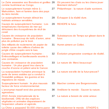
Le Zaïre assassine son Bonobos et gorilles
26
Où peuvent les chats ou les chiens jouer
comme bushmeat au Congo.
librement dehors?
Le surpeuplement humain mène à :
27
Philanthrope : la nature d'aide survivent.
Malnutrition, faim et famine dans des pays
du tiers monde.
Le surpeuplement humain détruit les
28
Échapper à la réalité dure.
habitats animaux sensibles.
Causes de surpeuplement humaine : Les
29
REHOPE le futur.
températures montantes de mer qui
détruisent des écosystèmes de récif de
corail.
Causes de croissance de population
30
Subsistances de Temps sur glisser dans le
humaine : Beaucoup de trafic d'avion, ainsi
futur.
plus de pollution par le bruit.
Des milliards de roulements de papier de
31
Humm aiment un Colibri.
toilette cause des millions d'arbres de
jungle d'être coupés vers le bas.
Causes de surpeuplement humaine :
32
Évolution progressive cosmique de réalité.
Embouteillages et banlieusards soumis à
une contrainte.
Causes de croissance de population
33
Le nature dit: Merci beaucoup!
humaine : Un plus grand trou dans la
couche d'ozone et pèlent ainsi le Cancer.
La surpopulation humaine provoque la
34
La nature est-elle de la futur-preuve?
perte de terres arables qui a conduit à
l'instabilité politique, les guerres et les
migrations de masse.
Surpeuplement humain : le plus mauvais
35
Marcher comme une Bergeronnette.
facteur de force environnemental.
L'anonymat massif rend des personnes
36
Améliorer le monde : Sauver la nature.
agressives.
2010: Année internationale de la
37
La nature a besoin de votre amour.
biodiversité. ONU dit des espèces
végétales et animales disparaissent de
l'expansion urbaine et agricole.
La Chine a assassiné 50.000 chiens parce
38
Révolutionner le monde : STHOPD il.