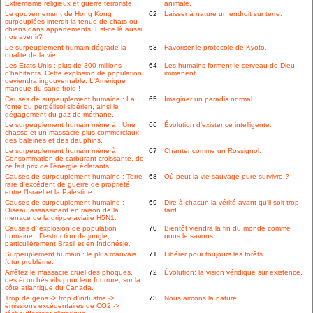
Extrémisme religieux et guerre terroriste.
animale.
Le gouvernement de Hong Kong
62
Laisser à nature un endroit sur terre.
surpeuplées interdit la tenue de chats ou
chiens dans appartements. Est-ce là aussi
nos avenir?
Le surpeuplement humain dégrade la
63
Favoriser le protocole de Kyoto.
qualité de la vie.
Les Etats-Unis : plus de 300 millions
64
Les humains forment le cerveau de Dieu
d'habitants. Cette explosion de population
immanent.
deviendra ingouvernable. L'Amérique
manque du sang-froid !
Causes de surpeuplement humaine : La
65
Imaginer un paradis normal.
fonte du pergélisol sibérien, ainsi le
dégagement du gaz de méthane.
Le surpeuplement humain mène à : Une
66
Évolution d'existence intelligente.
chasse et un massacre plus commerciaux
des baleines et des dauphins.
Le surpeuplement humain mène à :
67
Chanter comme un Rossignol.
Consommation de carburant croissante, de
ce fait prix de l'énergie éclatants.
Causes de surpeuplement humaine : Terre
68
Où peut la vie sauvage pure survivre ?
rare d'excédent de guerre de propriété
entre l'Israel et la Palestine.
Causes de surpeuplement humaine :
69
Dire à chacun la vérité avant qu'il soit trop
Oiseau assassinant en raison de la
tard.
menace de la grippe aviaire H5N1.
Causes d' explosion de population
70
Bientôt viendra la fin du monde comme
humaine : Destruction de jungle,
nous le savons.
particulièrement Brasil et en Indonésie.
Surpeuplement humain : le plus mauvais
71
Libérer pour toujours les forêts.
futur problème.
Arrêtez le massacre cruel des phoques,
72
Évolution: la vision véridique sur existence.
des écorchés vifs pour leur fourrure, sur la
côte atlantique du Canada.
Trop de gens -> trop d'industrie ->
73
Nous aimons la nature.
émissions excédentaires de CO2 ->