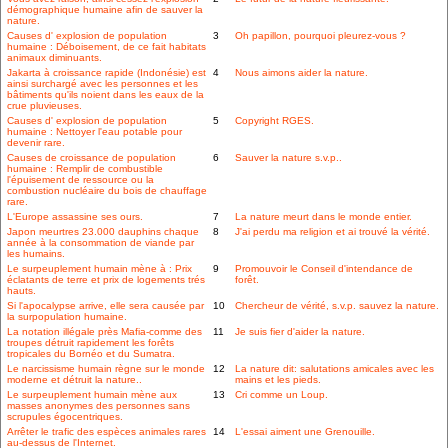
démographique humaine afin de sauver la
nature.
Causes d' explosion de population
3
Oh papillon, pourquoi pleurez-vous ?
humaine : Déboisement, de ce fait habitats
animaux diminuants.
Jakarta à croissance rapide (Indonésie) est
4
Nous aimons aider la nature.
ainsi surchargé avec les personnes et les
bâtiments qu'ils noient dans les eaux de la
crue pluvieuses.
Causes d' explosion de population
5
Copyright RGES.
humaine : Nettoyer l'eau potable pour
devenir rare.
Causes de croissance de population
6
Sauver la nature s.v.p..
humaine : Remplir de combustible
l'épuisement de ressource ou la
combustion nucléaire du bois de chauffage
rare.
L'Europe assassine ses ours.
7
La nature meurt dans le monde entier.
Japon meurtres 23.000 dauphins chaque
8
J'ai perdu ma religion et ai trouvé la vérité.
année à la consommation de viande par
les humains.
Le surpeuplement humain mène à : Prix
9
Promouvoir le Conseil d'intendance de
éclatants de terre et prix de logements trés
forêt.
hauts.
Si l'apocalypse arrive, elle sera causée par
10
Chercheur de vérité, s.v.p. sauvez la nature.
la surpopulation humaine.
La notation illégale près Mafia-comme des
11
Je suis fier d'aider la nature.
troupes détruit rapidement les forêts
tropicales du Bornéo et du Sumatra.
Le narcissisme humain règne sur le monde
12
La nature dit: salutations amicales avec les
moderne et détruit la nature..
mains et les pieds.
Le surpeuplement humain mène aux
13
Cri comme un Loup.
masses anonymes des personnes sans
scrupules égocentriques.
Arrêter le trafic des espèces animales rares
14
L'essai aiment une Grenouille.
au-dessus de l'Internet.