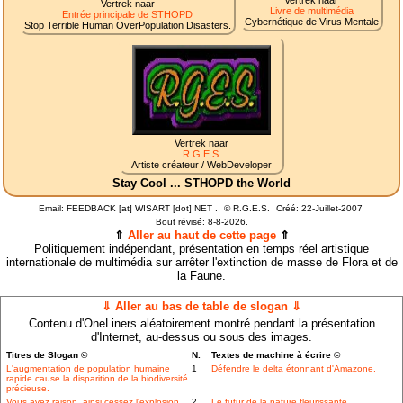
Vertrek naar
Vertrek naar
Livre de multimédia
Entrée principale de STHOPD
Cybernétique de Virus Mentale
Stop Terrible Human OverPopulation Disasters.
Vertrek naar
R.G.E.S.
Artiste créateur / WebDeveloper
Stay Cool ... STHOPD the World
Email: FEEDBACK [at] WISART [dot] NET .
©
R.G.E.S.
Créé: 22-Juillet-2007
Bout révisé:
8-8-2026.
⇑
Aller au haut de cette page
⇑
Politiquement indépendant, présentation en temps réel artistique
internationale de multimédia sur arrêter l'extinction de masse de Flora et de
la Faune.
⇓ Aller au bas de table de slogan ⇓
Contenu d'OneLiners aléatoirement montré pendant la présentation
d'Internet, au-dessus ou sous des images.
Titres de Slogan ©
N.
Textes de machine à écrire ©
L'augmentation de population humaine
1
Défendre le delta étonnant d'Amazone.
rapide cause la disparition de la biodiversité
précieuse.
Vous avez raison, ainsi cessez l'explosion
2
Le futur de la nature fleurissante.