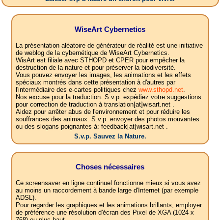
WiseArt Cybernetics
La présentation aléatoire de générateur de réalité est une initiative
de weblog de la cybernétique de WiseArt Cybernetics.
WisArt est filiale avec STHOPD et CPER pour empêcher la
destruction de la nature et pour préserver la biodiversité.
Vous pouvez envoyer les images, les animations et les effets
spéciaux montrés dans cette présentation à d'autres par
l'intermédiaire des e-cartes politiques chez
www.sthopd.net
.
Nos excuse pour la traduction. S.v.p. expédiez votre suggestions
pour correction de traduction à translation[at]wisart.net .
Aidez pour arrêter abus de l'environnement et pour réduire les
souffrances des animaux. S.v.p. envoyer des photos mouvantes
ou des slogans poignantes à: feedback[at]wisart.net .
S.v.p. Sauvez la Nature.
Choses nécessaires
Ce screensaver en ligne continuel fonctionne mieux si vous avez
au moins un raccordement à bande large d'Internet (par exemple
ADSL).
Pour regarder les graphiques et les animations brillants, employer
de préférence une résolution d'écran des Pixel de XGA (1024 x
768) ou plus haut.