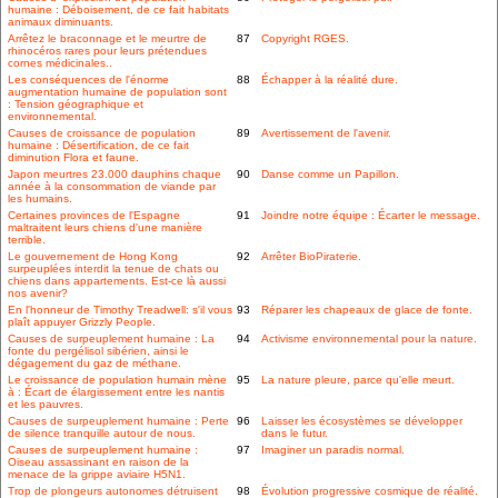
humaine : Déboisement, de ce fait habitats
animaux diminuants.
Arrêtez le braconnage et le meurtre de
87
Copyright RGES.
rhinocéros rares pour leurs prétendues
cornes médicinales..
Les conséquences de l'énorme
88
Échapper à la réalité dure.
augmentation humaine de population sont
: Tension géographique et
environnemental.
Causes de croissance de population
89
Avertissement de l'avenir.
humaine : Désertification, de ce fait
diminution Flora et faune.
Japon meurtres 23.000 dauphins chaque
90
Danse comme un Papillon.
année à la consommation de viande par
les humains.
Certaines provinces de l'Espagne
91
Joindre notre équipe : Écarter le message.
maltraitent leurs chiens d'une manière
terrible.
Le gouvernement de Hong Kong
92
Arrêter BioPiraterie.
surpeuplées interdit la tenue de chats ou
chiens dans appartements. Est-ce là aussi
nos avenir?
En l'honneur de Timothy Treadwell: s'il vous
93
Réparer les chapeaux de glace de fonte.
plaît appuyer Grizzly People.
Causes de surpeuplement humaine : La
94
Activisme environnemental pour la nature.
fonte du pergélisol sibérien, ainsi le
dégagement du gaz de méthane.
Le croissance de population humain mène
95
La nature pleure, parce qu'elle meurt.
à : Écart de élargissement entre les nantis
et les pauvres.
Causes de surpeuplement humaine : Perte
96
Laisser les écosystèmes se développer
de silence tranquille autour de nous.
dans le futur.
Causes de surpeuplement humaine :
97
Imaginer un paradis normal.
Oiseau assassinant en raison de la
menace de la grippe aviaire H5N1.
Trop de plongeurs autonomes détruisent
98
Évolution progressive cosmique de réalité.