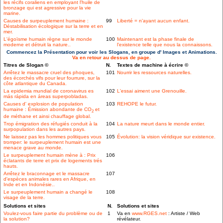
les récifs coraliens en employant l'huile de
bronzage qui est agressive pour la vie
marine.
Causes de surpeuplement humaine :
99
Liberté = n'ayant aucun enfant.
Déstabilisation écologique sur la terre et en
mer.
L'égoïsme humain règne sur le monde
100
Maintenant est la phase finale de
moderne et détruit la nature..
l'existence telle que nous la connaissons.
Commencez la Présentation pour voir les Slogans, en groupe d' Images et Animations.
Va en retour au dessus de page.
Titres de Slogan ©
N.
Textes de machine à écrire ©
Arrêtez le massacre cruel des phoques,
101
Nourrir les ressources naturelles.
des écorchés vifs pour leur fourrure, sur la
côte atlantique du Canada.
La epidemia mundial de coronavirus es
102
L'essai aiment une Grenouille.
más rápida en áreas superpobladas.
Causes d' explosion de population
103
REHOPE le futur.
humaine : Émission abondante de CO
et
2
de méthane et ainsi chauffage global.
Trop émigration des réfugiés conduit à la
104
La nature meurt dans le monde entier.
surpopulation dans les autres pays.
Ne laissez pas les hommes politiques vous
105
Évolution: la vision véridique sur existence.
tromper: le surpeuplement humain est une
menace grave au monde.
Le surpeuplement humain mène à : Prix
106
éclatants de terre et prix de logements trés
hauts.
Arrêtez le braconnage et le massacre
107
d'espèces animales rares en Afrique, en
Inde et en Indonésie..
Le surpeuplement humain a changé le
108
visage de la terre.
Solutions et sites
N.
Solutions et sites
Voulez-vous faire partie du problème ou de
1
Va en
www.RGES.net
: Artiste / Web
la solution?
révélateur.