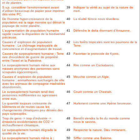
et de plantes.
S.v.p. considérer l'environnement avant
39
Indiquer la vérité au sujet de la nature de
d'utiliser beaucoup de papier pour imprimer
mort.
dès votre PC.
De l'homme hyper-croissance de la
40
La réalité féroce nous réveillera.
population est la rage monstre qui détruit le
paysage de notre planète.
L'augmentation de population humaine
41
Défendre le delta étonnant d'Amazone.
rapide cause la disparition de la biodiversité
précieuse.
Causes d' explosion de population
42
Les forêts tropicales sont les poumons de la
humaine : Le chômage impitoyable de
Terre.
concurrence et d'augmentation de travail.
Causes de surpeuplement humaine : Terre
43
Favoriser le protocole de Kyoto.
rare d'excédent de guerre de propriété
entre l'Israel et la Palestine.
Le surpeuplement humain mène aux
44
Rire comme un Cuckabaroo.
masses anonymes des personnes sans
scrupules égocentriques.
Causes d' explosion de population
45
Mouche comme un Aigle.
humaine : animalhomes surchargés de ville
avec les animaux de compagnie misérables
abandonnés.
Le surpeuplement humain rend des
46
Courir comme un Cheetah.
personnes indifférentes ou agressives
entre eux.
La quantité toujours croissante de
47
Hurlement comme une Hyène heureuse.
bâtiments et de routes cause les
changements climatiques peu désirés des
pays surpeuplés.
Trop de gens -> trop d'industrie ->
48
Bientôt viendra la fin du monde comme
émissions excédentaires de CO2 ->
nous le savons.
réchauffement climatique.
Le surpeuplement humain dégrade la
49
Respecter la nature, Dieu immanent.
qualité de la vie.
Le surpeuplement humain mène à :
50
Siffler comme une Baleine.