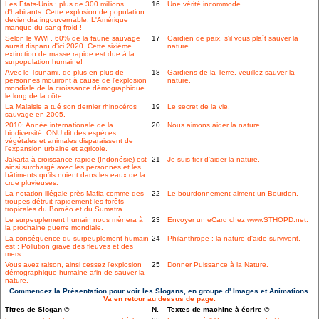
Les Etats-Unis : plus de 300 millions
16
Une vérité incommode.
d'habitants. Cette explosion de population
deviendra ingouvernable. L'Amérique
manque du sang-froid !
Selon le WWF, 60% de la faune sauvage
17
Gardien de paix, s'il vous plaît sauver la
aurait disparu d'ici 2020. Cette sixième
nature.
extinction de masse rapide est due à la
surpopulation humaine!
Avec le Tsunami, de plus en plus de
18
Gardiens de la Terre, veuillez sauver la
personnes mourront à cause de l'explosion
nature.
mondiale de la croissance démographique
le long de la côte.
La Malaisie a tué son dernier rhinocéros
19
Le secret de la vie.
sauvage en 2005.
2010: Année internationale de la
20
Nous aimons aider la nature.
biodiversité. ONU dit des espèces
végétales et animales disparaissent de
l'expansion urbaine et agricole.
Jakarta à croissance rapide (Indonésie) est
21
Je suis fier d'aider la nature.
ainsi surchargé avec les personnes et les
bâtiments qu'ils noient dans les eaux de la
crue pluvieuses.
La notation illégale près Mafia-comme des
22
Le bourdonnement aiment un Bourdon.
troupes détruit rapidement les forêts
tropicales du Bornéo et du Sumatra.
Le surpeuplement humain nous mènera à
23
Envoyer un eCard chez www.STHOPD.net.
la prochaine guerre mondiale.
La conséquence du surpeuplement humain
24
Philanthrope : la nature d'aide survivent.
est : Pollution grave des fleuves et des
mers.
Vous avez raison, ainsi cessez l'explosion
25
Donner Puissance à la Nature.
démographique humaine afin de sauver la
nature.
Commencez la Présentation pour voir les Slogans, en groupe d' Images et Animations.
Va en retour au dessus de page.
Titres de Slogan ©
N.
Textes de machine à écrire ©