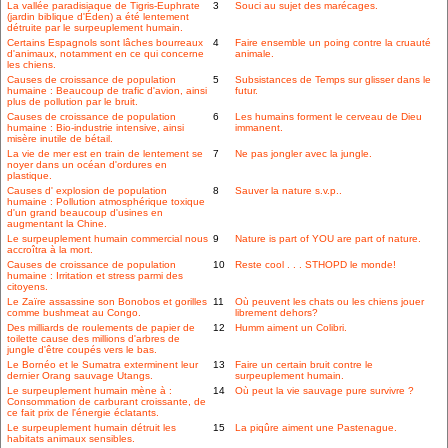
La vallée paradisiaque de Tigris-Euphrate
3
Souci au sujet des marécages.
(jardin biblique d'Éden) a été lentement
détruite par le surpeuplement humain.
Certains Espagnols sont lâches bourreaux
4
Faire ensemble un poing contre la cruauté
d'animaux, notamment en ce qui concerne
animale.
les chiens.
Causes de croissance de population
5
Subsistances de Temps sur glisser dans le
humaine : Beaucoup de trafic d'avion, ainsi
futur.
plus de pollution par le bruit.
Causes de croissance de population
6
Les humains forment le cerveau de Dieu
humaine : Bio-industrie intensive, ainsi
immanent.
misère inutile de bétail.
La vie de mer est en train de lentement se
7
Ne pas jongler avec la jungle.
noyer dans un océan d'ordures en
plastique.
Causes d' explosion de population
8
Sauver la nature s.v.p..
humaine : Pollution atmosphérique toxique
d'un grand beaucoup d'usines en
augmentant la Chine.
Le surpeuplement humain commercial nous
9
Nature is part of YOU are part of nature.
accroîtra à la mort.
Causes de croissance de population
10
Reste cool . . . STHOPD le monde!
humaine : Irritation et stress parmi des
citoyens.
Le Zaïre assassine son Bonobos et gorilles
11
Où peuvent les chats ou les chiens jouer
comme bushmeat au Congo.
librement dehors?
Des milliards de roulements de papier de
12
Humm aiment un Colibri.
toilette cause des millions d'arbres de
jungle d'être coupés vers le bas.
Le Bornéo et le Sumatra exterminent leur
13
Faire un certain bruit contre le
dernier Orang sauvage Utangs.
surpeuplement humain.
Le surpeuplement humain mène à :
14
Où peut la vie sauvage pure survivre ?
Consommation de carburant croissante, de
ce fait prix de l'énergie éclatants.
Le surpeuplement humain détruit les
15
La piqûre aiment une Pastenague.
habitats animaux sensibles.