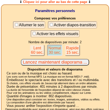
⇓
Cliquez ici pour aller au bas de cette page
⇓
Paramètres personnels
Composez vos préférences
Allumer le son
Activer diapos-transition
Activer les effets visuels
Nombre de diapositives par minute: 2
Lent
Normal
Rapide
60 sec.
30 sec.
15 sec.
Disposition et valeurs de diaporama
Ce son ou de la musique est choisi au hasard.
Les sons sont en format MP3. La musique est en format MIDI (* .mid).
Embellissez le spectacle avec des transitions et / ou multimédia.
Si choisis, ces effets visuels de Javascript alternent dans un ordre aléatoire.
Durée de présentation:
401
minutes à 2
diapositives
par minute.
La durée de l'ensemble de l'exposition dépend de votre vitesse choisie.
Pour voir les animations ou les vidéos complètement, cliquez sur Lente.
Quantité d'images à montrer:
802
diapositives.
Une diapositive peut consister en: textes, images, animations, vidéos ou effets.
La composition d'une glissière est déterminée par hasard.
Vous pouvez arrêter l'exposition n'importe quand ...
Diaporama multimédia avec image et son dynamique, ainsi que des effets spéciaux,