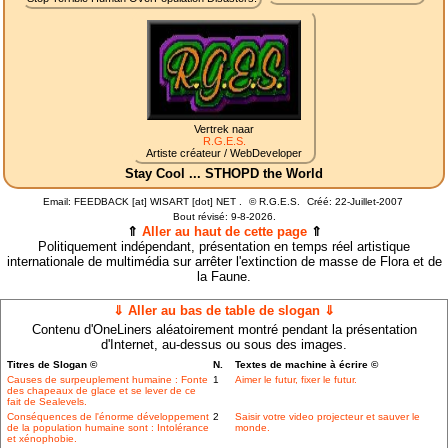
Vertrek naar
R.G.E.S.
Artiste créateur / WebDeveloper
Stay Cool ... STHOPD the World
Email: FEEDBACK [at] WISART [dot] NET .
©
R.G.E.S.
Créé: 22-Juillet-2007
Bout révisé:
9-8-2026.
⇑
Aller au haut de cette page
⇑
Politiquement indépendant, présentation en temps réel artistique
internationale de multimédia sur arrêter l'extinction de masse de Flora et de
la Faune.
⇓ Aller au bas de table de slogan ⇓
Contenu d'OneLiners aléatoirement montré pendant la présentation
d'Internet, au-dessus ou sous des images.
Titres de Slogan ©
N.
Textes de machine à écrire ©
Causes de surpeuplement humaine : Fonte
1
Aimer le futur, fixer le futur.
des chapeaux de glace et se lever de ce
fait de Sealevels.
Conséquences de l'énorme développement
2
Saisir votre video projecteur et sauver le
de la population humaine sont : Intolérance
monde.
et xénophobie.