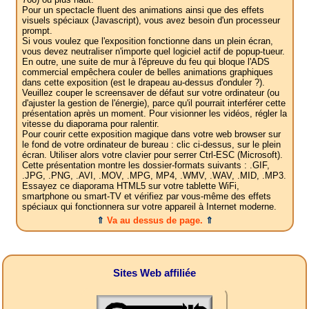
Pour un spectacle fluent des animations ainsi que des effets
visuels spéciaux (Javascript), vous avez besoin d'un processeur
prompt.
Si vous voulez que l'exposition fonctionne dans un plein écran,
vous devez neutraliser n'importe quel logiciel actif de popup-tueur.
En outre, une suite de mur à l'épreuve du feu qui bloque l'ADS
commercial empêchera couler de belles animations graphiques
dans cette exposition (est le drapeau au-dessus d'onduler ?).
Veuillez couper le screensaver de défaut sur votre ordinateur (ou
d'ajuster la gestion de l'énergie), parce qu'il pourrait interférer cette
présentation après un moment. Pour visionner les vidéos, régler la
vitesse du diaporama pour ralentir.
Pour courir cette exposition magique dans votre web browser sur
le fond de votre ordinateur de bureau : clic ci-dessus, sur le plein
écran. Utiliser alors votre clavier pour serrer Ctrl-ESC (Microsoft).
Cette présentation montre les dossier-formats suivants : .GIF,
.JPG, .PNG, .AVI, .MOV, .MPG, MP4, .WMV, .WAV, .MID, .MP3.
Essayez ce diaporama HTML5 sur votre tablette WiFi,
smartphone ou smart-TV et vérifiez par vous-même des effets
spéciaux qui fonctionnera sur votre appareil à Internet moderne.
⇑
Va au dessus de page.
⇑
Sites Web affiliée