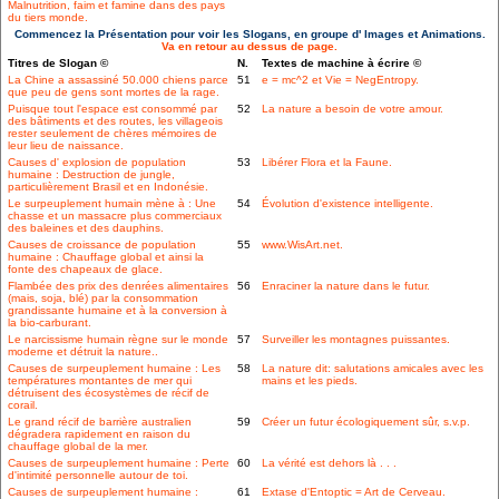
Malnutrition, faim et famine dans des pays
du tiers monde.
Commencez la Présentation pour voir les Slogans, en groupe d' Images et Animations.
Va en retour au dessus de page.
Titres de Slogan ©
N.
Textes de machine à écrire ©
La Chine a assassiné 50.000 chiens parce
51
e = mc^2 et Vie = NegEntropy.
que peu de gens sont mortes de la rage.
Puisque tout l'espace est consommé par
52
La nature a besoin de votre amour.
des bâtiments et des routes, les villageois
rester seulement de chères mémoires de
leur lieu de naissance.
Causes d' explosion de population
53
Libérer Flora et la Faune.
humaine : Destruction de jungle,
particulièrement Brasil et en Indonésie.
Le surpeuplement humain mène à : Une
54
Évolution d'existence intelligente.
chasse et un massacre plus commerciaux
des baleines et des dauphins.
Causes de croissance de population
55
www.WisArt.net.
humaine : Chauffage global et ainsi la
fonte des chapeaux de glace.
Flambée des prix des denrées alimentaires
56
Enraciner la nature dans le futur.
(mais, soja, blé) par la consommation
grandissante humaine et à la conversion à
la bio-carburant.
Le narcissisme humain règne sur le monde
57
Surveiller les montagnes puissantes.
moderne et détruit la nature..
Causes de surpeuplement humaine : Les
58
La nature dit: salutations amicales avec les
températures montantes de mer qui
mains et les pieds.
détruisent des écosystèmes de récif de
corail.
Le grand récif de barrière australien
59
Créer un futur écologiquement sûr, s.v.p.
dégradera rapidement en raison du
chauffage global de la mer.
Causes de surpeuplement humaine : Perte
60
La vérité est dehors là . . .
d'intimité personnelle autour de toi.
Causes de surpeuplement humaine :
61
Extase d'Entoptic = Art de Cerveau.