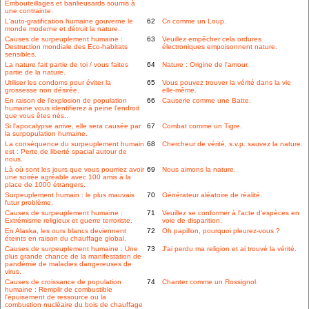
Embouteillages et banlieusards soumis à
une contrainte.
L'auto-gratification humaine gouverne le
62
Cri comme un Loup.
monde moderne et détruit la nature..
Causes de surpeuplement humaine :
63
Veuillez empêcher cela ordures
Destruction mondiale des Eco-habitats
électroniques empoisonnent nature.
sensibles.
La nature fait partie de toi / vous faites
64
Nature : Origine de l'amour.
partie de la nature.
Utiliser les condoms pour éviter la
65
Vous pouvez trouver la vérité dans la vie
grossesse non désirée.
elle-même.
En raison de l'explosion de population
66
Causerie comme une Batte.
humaine vous identifierez à peine l'endroit
que vous êtes nés..
Si l'apocalypse arrive, elle sera causée par
67
Combat comme un Tigre.
la surpopulation humaine.
La conséquence du surpeuplement humain
68
Chercheur de vérité, s.v.p. sauvez la nature.
est : Perte de liberté spacial autour de
nous.
Là où sont les jours que vous pourriez avoir
69
Nous aimons la nature.
une soirée agréable avec 100 amis à la
place de 1000 étrangers.
Surpeuplement humain : le plus mauvais
70
Générateur aléatoire de réalité.
futur problème.
Causes de surpeuplement humaine :
71
Veuillez se conformer à l'acte d'espèces en
Extrémisme religieux et guerre terroriste.
voie de disparition.
En Alaska, les ours blancs deviennent
72
Oh papillon, pourquoi pleurez-vous ?
éteints en raison du chauffage global.
Causes de surpeuplement humaine : Une
73
J'ai perdu ma religion et ai trouvé la vérité.
plus grande chance de la manifestation de
pandémie de maladies dangereuses de
virus.
Causes de croissance de population
74
Chanter comme un Rossignol.
humaine : Remplir de combustible
l'épuisement de ressource ou la
combustion nucléaire du bois de chauffage