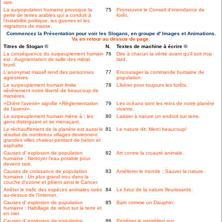
rare.
La surpopulation humaine provoque la
75
Promouvoir le Conseil d'intendance de
perte de terres arables qui a conduit à
forêt.
l'instabilité politique, les guerres et les
migrations de masse.
Commencez la Présentation pour voir les Slogans, en groupe d' Images et Animations.
Va en retour au dessus de page.
Titres de Slogan ©
N.
Textes de machine à écrire ©
La conséquence du surpeuplement humain
76
Dire à chacun la vérité avant qu'il soit trop
est : Augmentation de taille des métal
tard.
lourd.
L'anonymat massif rend des personnes
77
Encourager la commande humaine de
agressives.
population.
Le surpeuplement humain limite
78
Libérer pour toujours les forêts.
sévèrement notre liberté de beaucoup de
manières.
«Chérir l'avenir» signifie «Réglementation
79
Les océans sont les reins de notre planète
de l'avenir».
vivante.
Le surpeuplement humain mène à : les
80
Laisser à nature un endroit sur terre.
gens distinguant et se menaçant.
Le réchauffement de la planète est aussi le
81
Le nature dit: Merci beaucoup!
résultat de nombreux villages deviennent
grandes villes chaleur-perdant de béton et
asphalte.
Causes d' explosion de population
82
Art contre la cruauté animale.
humaine : Nettoyer l'eau potable pour
devenir rare.
Causes de croissance de population
83
Améliorer le monde : Sauver la nature.
humaine : Un plus grand trou dans la
couche d'ozone et pèlent ainsi le Cancer.
Arrêter le trafic des espèces animales rares
84
Le futur de la nature fleurissante.
au-dessus de l'Internet.
Causes d' explosion de population
85
Bain comme un Dauphin.
humaine : Habillage de rebut sur la terre et
en mer.
Causes d' explosion de population
86
Protéger le pergélisol pur.