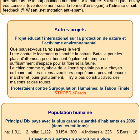
destructeurs de la surpopulation humaine sur la nature. S'il vous plaît envoy
vos conseils (éventuellement sous la forme d'un slogan) à l'adresse email:
feedback @ Wisart .net (notation anti-spam).
Autres projets
Projet éducatif international sur la protection de nature et
l'activisme environnemental.
Que pouvez-vous faire: sauvez le vert!
Lutte contre le logement qui souffle la nature. Bataille pour les
plans d'atterrissage qui tiennent également compte de
suffisamment d'espace pour la flore et la faune.
Le chien comme symbole de la liberté spatiale pour le citoyen
ordinaire: où Les chiens avec leurs propriétaires peuvent encore
marcher et jouer gratuitement, il n'y a pas construit avec des
maisons et des routes.
Protestaient contre Surpopulation Humaines: la Tabou Finale
STHOPD eCards
Population humaine
Principal Dix pays avec la plus grande quantité d'habitants en 2006
(dans les millions):
,311 2.India: 1,122 3.USA: 300 4.Indonesia: 225 5.Brasil: 187 6.Pakis
Laisser svp à nature un endroit pour vivre.