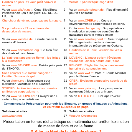
Gardien de paix, s'il vous plaît sauver la
3
WisArt : Cybernétique sage d'art.
nature.
Va en
www.WisArt.net
: Cette SlideShow
5
Va en
www.vier-pfoten.de
: Plus d'humanité
internationale (en 5 langues: EN, NL, DE,
pour les animaux.
FR, ES).
Chercheur de vérité, s.v.p. sauvez la nature.
7
Va en
www.CPER.org
: Cours en
environnement d'apprentissage en ligne.
S.v.p. délivrance Flora et faune de
9
Go to
www.change.org
: Surpopulation -
destruction de masse.
introduction urgente de contrôles de
naissance dans le monde entier
Va en
www.komitee.de
: Comité contre le
11
Va en
www.seashepherd.fr
: Sea Shepherd
meurtre d'oiseaux.
FR ~ organisation actions directes
internationale de préserver les Océans.
Va en
www.animalsasia.org
: Le bien être
13
Gardiens de la Terre, veuillez sauver la
des chats et des chiens.
nature.
Le 'club des rapports de Rome' : les limites
15
LOVENIC : L'amour obtient l'évolution
à la croissance.
visionnaire, ainsi la nature que j'aime.
Va en
www.STHOPD.com
: Entrée principale
17
REHOPE : Régler l'écologie moralement
de STHOPD.
humaine de surpeuplement.
Sans compter que l'arche congelée :
19
Va en
www.wwf.fr
: WWF ~ Fonds Mondial
Fertilité d'humain de gel!
pour la Nature France.
Va en
vhemt.org
: Mouvement pour
21
CPER : Évolution progressive cosmique de
l'Extinction Volontaire de l'Humanité.
réalité.
STHOPD : Arrêter les désastres humains
23
Va en
www.peta.org
: Les gens pour le
terribles de surpeuplement.
traitement éthique des animaux.
Va en
www.STHOPD.net
: Envoyer une E-
25
Va en
R.E.H.O.P.E.
: ReHope l'Avenir.
carte politique ou artistique.
Commencez la Présentation pour voir les Slogans, en groupe d' Images et Animations.
Va en retour au dessus de page.
Solutions et sites
N.
Solutions et sites
www.wisart.net
27
Wise Art Cybernetics
Présentation en temps réel artistique de multimédia sur arrêter l'extinction
de masse de flora et de la faune.
⇑ Aller au Haut de la table de slogan ⇑