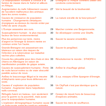
La surpopulation humaine a conduit à la
26
Enseigner à l'Afrique comment utiliser des
famine de masse dans le Sahel et ailleurs
condoms correctement.
en Afrique.
Augmentation du trafic hâtivement causes
27
Voir la beauté de la biodiversité.
de l'accident malheureux des animaux
dans les zones rurales.
Causes de croissance de population
28
La nature est-elle de la futur-preuve?
humaine : Changements climatiques
énergiques au-dessus du monde entier par
l'effet de serre chaude.
L'Europe assassine ses ours.
29
Marcher comme une Bergeronnette.
Surpeuplement humain : le plus mauvais
30
Se développer comme une Giraffe.
facteur de force environnemental.
Plus les personnes sur terre, moins
31
Sauver la savane ensoleillée.
d'argent et l'énergie là doivent mettre en
commun entre l'un l'autre.
Grande-Bretagne est assassinant ses
32
Sauver le pergélisol.
blaireaux en raison des risques de
l'infection à la tuberculose sur maladive
vaches plus cultivées.
Couvre-feu pitoyable pour des chats et des
33
Révolutionner le monde : STHOPD il.
chiens en Allemagne en raison de
manifestation possible de grippe aviaire.
Causes de surpeuplement humaine : Perte
34
Arrêter le chauffage global.
de nuits lancer-noires ou de vraie obscurité
paisible autour de nous.
Arrêtez le braconnage illégal et le meurtre
35
S.v.p. essayez d'être épargner d'énergie.
d'éléphants rares pour leurs défenses en
ivoire.
Causes d' explosion de population
36
Un CityPark n'est pas identique que la
humaine : Augmenter dans l'airpollution
nature.
trafic-connexe.
Réfugiés fuient en bateau, non seulement
37
Cessez de mourir hors de beaucoup
pour la guerre ou la pauvreté, mais aussi
d'espèces animales.
pour la surpopulation humaine.
L'explosion démographique humaine cause
38
Sauver les mers de souffrance.
un holocauste parmi les espèces animales