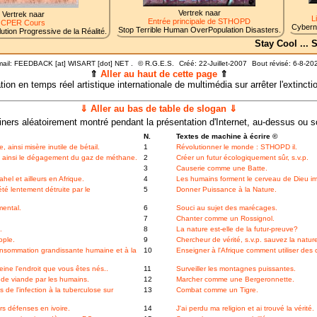
Vertrek naar
Vertrek naar
L
Entrée principale de STHOPD
CPER Cours
Cyberné
Stop Terrible Human OverPopulation Disasters.
ution Progressive de la Réalité.
Stay Cool ...
ail: FEEDBACK [at] WISART [dot] NET .
©
R.G.E.S.
Créé: 22-Juillet-2007
Bout révisé:
6-8-20
⇑
Aller au haut de cette page
⇑
ion en temps réel artistique internationale de multimédia sur arrêter l'extinct
⇓ Aller au bas de table de slogan ⇓
ners aléatoirement montré pendant la présentation d'Internet, au-dessus ou 
N.
Textes de machine à écrire ©
ainsi misère inutile de bétail.
1
Révolutionner le monde : STHOPD il.
, ainsi le dégagement du gaz de méthane.
2
Créer un futur écologiquement sûr, s.v.p.
3
Causerie comme une Batte.
el et ailleurs en Afrique.
4
Les humains forment le cerveau de Dieu i
été lentement détruite par le
5
Donner Puissance à la Nature.
mental.
6
Souci au sujet des marécages.
7
Chanter comme un Rossignol.
.
8
La nature est-elle de la futur-preuve?
ople.
9
Chercheur de vérité, s.v.p. sauvez la nature
consommation grandissante humaine et à la
10
Enseigner à l'Afrique comment utiliser des
eine l'endroit que vous êtes nés..
11
Surveiller les montagnes puissantes.
e viande par les humains.
12
Marcher comme une Bergeronnette.
de l'infection à la tuberculose sur
13
Combat comme un Tigre.
rs défenses en ivoire.
14
J'ai perdu ma religion et ai trouvé la vérité.