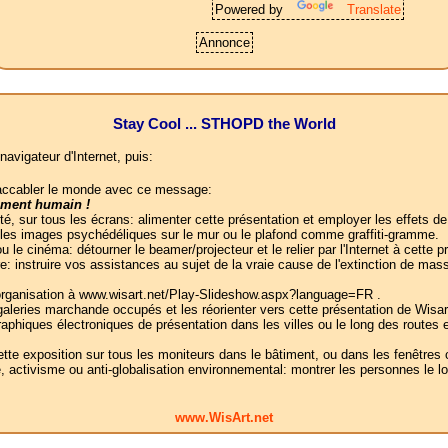
Powered by
Translate
Annonce
Stay Cool ... STHOPD the World
navigateur d'Internet, puis:
t accabler le monde avec ce message:
ement humain !
ité, sur tous les écrans: alimenter cette présentation et employer les effets d
 les images psychédéliques sur le mur ou le plafond comme graffiti-gramme.
le cinéma: détourner le beamer/projecteur et le relier par l'Internet à cette 
: instruire vos assistances au sujet de la vraie cause de l'extinction de ma
 organisation à www.wisart.net/Play-Slideshow.aspx?language=FR .
galeries marchande occupés et les réorienter vers cette présentation de Wisar
raphiques électroniques de présentation dans les villes ou le long des routes
 cette exposition sur tous les moniteurs dans le bâtiment, ou dans les fenêt
 activisme ou anti-globalisation environnemental: montrer les personnes le lo
www.WisArt.net