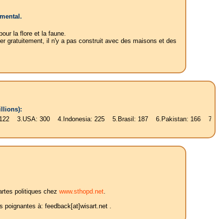
emental.
ur la flore et la faune.
er gratuitement, il n'y a pas construit avec des maisons et des
llions):
A: 300 4.Indonesia: 225 5.Brasil: 187 6.Pakistan: 166 7.Bangladesh: 1
artes politiques chez
www.sthopd.net
.
 poignantes à: feedback[at]wisart.net .