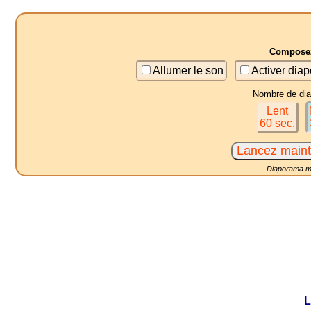
Composez
Allumer le son
Activer diap
Nombre de diap
Lent
60 sec.
Diaporama mu
L