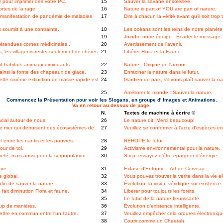
r pour imprimer dès votre PC.
15
Sauver la savane ensoleillée.
rtes de la rage.
16
Nature is part of YOU are part of nature.
manifestation de pandémie de maladies
17
Dire à chacun la vérité avant qu'il soit trop 
 soumis à une contrainte.
18
Les océans sont les reins de notre planète
19
Joindre notre équipe : Écarter le message.
prétendues cornes médicinales..
20
Avertissement de l'avenir.
 les villageois rester seulement de chères
21
Libérer Flora et la Faune.
t habitats animaux diminuants.
22
Nature : Origine de l'amour.
insi la fonte des chapeaux de glace.
23
Enraciner la nature dans le futur.
tte sixième extinction de masse rapide est
24
Gardien de paix, s'il vous plaît sauver la na
25
Améliorer le monde : Sauver la nature.
Commencez la Présentation pour voir les Slogans, en groupe d' Images et Animations.
Va en retour au dessus de page.
N.
Textes de machine à écrire ©
cial autour de nous.
26
Le nature dit: Merci beaucoup!
 mer qui détruisent des écosystèmes de
27
Veuillez se conformer à l'acte d'espèces en 
entre les nantis et les pauvres.
28
REHOPE le futur.
ur de toi.
29
Activisme environnemental pour la nature.
eté, mais aussi pour la surpopulation
30
S.v.p. essayez d'être épargner d'énergie.
re..
31
Extase d'Entoptic = Art de Cerveau.
e global.
32
Vous pouvez trouver la vérité dans la vie e
fin de sauver la nature.
33
Évolution: la vision véridique sur existence.
fait diminution Flora et faune.
34
Libérer pour toujours les forêts.
35
Le futur de la nature fleurissante.
up de manières.
36
Évolution d'existence intelligente.
ettre en commun entre l'un l'autre.
37
Veuillez empêcher cela ordures électroniq
38
Courir comme un Cheetah.