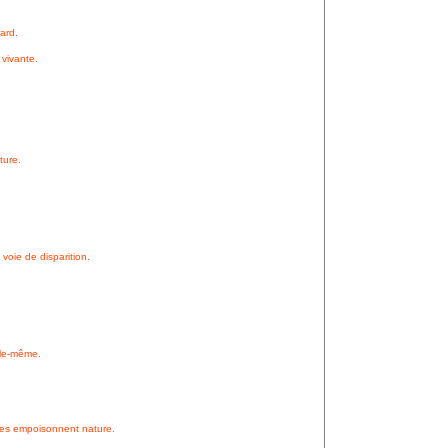
tard.
 vivante.
ture.
voie de disparition.
lle-même.
ues empoisonnent nature.