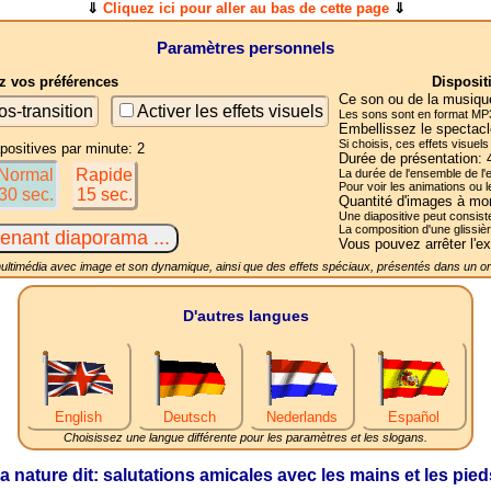
⇓
Cliquez ici pour aller au bas de cette page
⇓
Paramètres personnels
 vos préférences
Disposit
Ce son ou de la musique
os-transition
Activer les effets visuels
Les sons sont en format MP3
Embellissez le spectacl
Si choisis, ces effets visuel
ositives par minute: 2
Durée de présentation:
Normal
Rapide
La durée de l'ensemble d
Pour voir les animations ou 
30 sec.
15 sec.
Quantité d'images à mo
Une diapositive peut consiste
La composition d'une glissiè
Vous pouvez arrêter l'ex
ltimédia avec image et son dynamique, ainsi que des effets spéciaux, présentés dans un ord
D'autres langues
English
Deutsch
Nederlands
Español
Choisissez une langue différente pour les paramètres et les slogans.
a nature dit: salutations amicales avec les mains et les pied