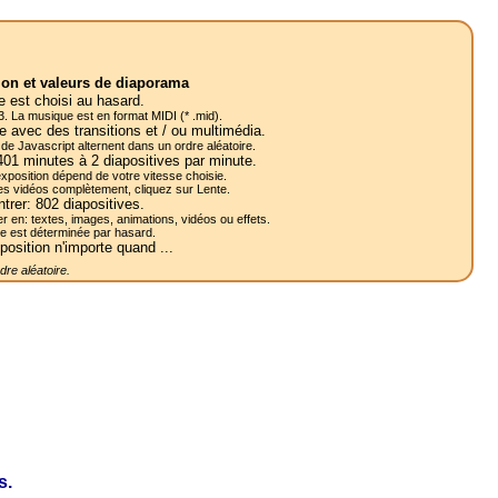
ion et valeurs de diaporama
 est choisi au hasard.
. La musique est en format MIDI (* .mid).
e avec des transitions et / ou multimédia.
s de Javascript alternent dans un ordre aléatoire.
401
minutes à 2
diapositives
par minute.
e l'exposition dépend de votre vitesse choisie.
les vidéos complètement, cliquez sur Lente.
ntrer:
802
diapositives.
r en: textes, images, animations, vidéos ou effets.
re est déterminée par hasard.
position n'importe quand ...
re aléatoire.
s.