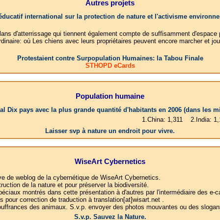
Autres projets
éducatif international sur la protection de nature et l'activisme environn
 plans d'atterrissage qui tiennent également compte de suffisamment d'espace po
dinaire: où Les chiens avec leurs propriétaires peuvent encore marcher et jou
Protestaient contre Surpopulation Humaines: la Tabou Finale
STHOPD eCards
Population humaine
al Dix pays avec la plus grande quantité d'habitants en 2006 (dans les mi
1.China: 1,311 2.India: 1,122 3.US
Laisser svp à nature un endroit pour vivre.
WiseArt Cybernetics
ative de weblog de la cybernétique de WiseArt Cybernetics.
tion de la nature et pour préserver la biodiversité.
éciaux montrés dans cette présentation à d'autres par l'intermédiaire des e-c
pour correction de traduction à translation[at]wisart.net .
 souffrances des animaux. S.v.p. envoyer des photos mouvantes ou des slogans
S.v.p. Sauvez la Nature.