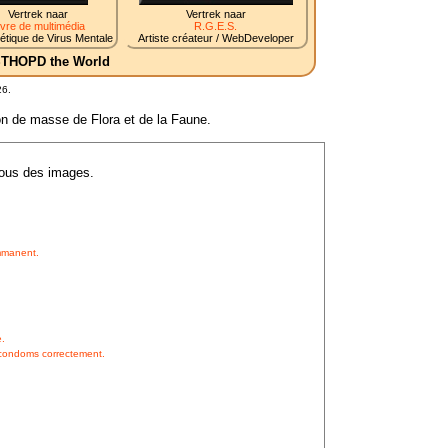
Vertrek naar
Vertrek naar
ivre de multimédia
R.G.E.S.
tique de Virus Mentale
Artiste créateur / WebDeveloper
 STHOPD the World
26.
ion de masse de Flora et de la Faune.
sous des images.
mmanent.
.
 condoms correctement.