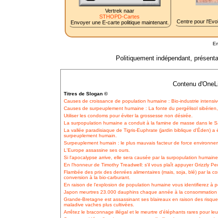
Vertrek naar
STHOPD-Cartes
Centre pour l'Evol
Envoyer une E-carte politique maintenant.
Em
Politiquement indépendant, présentat
Contenu d'OneLi
Titres de Slogan ©
Causes de croissance de population humaine : Bio-industrie intensive, 
Causes de surpeuplement humaine : La fonte du pergélisol sibérien
Utiliser les condoms pour éviter la grossesse non désirée.
La surpopulation humaine a conduit à la famine de masse dans le Sah
La vallée paradisiaque de Tigris-Euphrate (jardin biblique d'Éden) a 
surpeuplement humain.
Surpeuplement humain : le plus mauvais facteur de force environne
L'Europe assassine ses ours.
Si l'apocalypse arrive, elle sera causée par la surpopulation humaine
En l'honneur de Timothy Treadwell: s'il vous plaît appuyer Grizzly Pe
Flambée des prix des denrées alimentaires (mais, soja, blé) par la 
conversion à la bio-carburant.
En raison de l'explosion de population humaine vous identifierez à p
Japon meurtres 23.000 dauphins chaque année à la consommation d
Grande-Bretagne est assassinant ses blaireaux en raison des risques 
maladive vaches plus cultivées.
Arrêtez le braconnage illégal et le meurtre d'éléphants rares pour leu