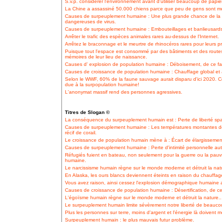
S.v.p. considérer l'environnement avant d'utiliser beaucoup de papie
La Chine a assassiné 50.000 chiens parce que peu de gens sont mo
Causes de surpeuplement humaine : Une plus grande chance de la 
dangereuses de virus.
Causes de surpeuplement humaine : Embouteillages et banlieusards
Arrêter le trafic des espèces animales rares au-dessus de l'Internet.
Arrêtez le braconnage et le meurtre de rhinocéros rares pour leurs 
Puisque tout l'espace est consommé par des bâtiments et des routes,
mémoires de leur lieu de naissance.
Causes d' explosion de population humaine : Déboisement, de ce fai
Causes de croissance de population humaine : Chauffage global et a
Selon le WWF, 60% de la faune sauvage aurait disparu d'ici 2020. Ce
due à la surpopulation humaine!
L'anonymat massif rend des personnes agressives.
Titres de Slogan ©
La conséquence du surpeuplement humain est : Perte de liberté spa
Causes de surpeuplement humaine : Les températures montantes de
récif de corail.
Le croissance de population humain mène à : Écart de élargissement 
Causes de surpeuplement humaine : Perte d'intimité personnelle auto
Réfugiés fuient en bateau, non seulement pour la guerre ou la pauvr
humaine.
Le narcissisme humain règne sur le monde moderne et détruit la natu
En Alaska, les ours blancs deviennent éteints en raison du chauffag
Vous avez raison, ainsi cessez l'explosion démographique humaine a
Causes de croissance de population humaine : Désertification, de ce 
L'égoïsme humain règne sur le monde moderne et détruit la nature..
Le surpeuplement humain limite sévèrement notre liberté de beauco
Plus les personnes sur terre, moins d'argent et l'énergie là doivent m
Surpeuplement humain : le plus mauvais futur problème.