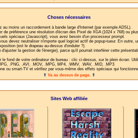
Choses nécessaires
ez au moins un raccordement à bande large d'Internet (par exemple ADSL).
yer de préférence une résolution d'écran des Pixel de XGA (1024 x 768) ou plus
suels spéciaux (Javascript), vous avez besoin d'un processeur prompt.
vous devez neutraliser n'importe quel logiciel actif de popup-tueur. En outre,
position (est le drapeau au-dessus d'onduler ?).
d'ajuster la gestion de l'énergie), parce qu'il pourrait interférer cette présent
 fond de votre ordinateur de bureau : clic ci-dessus, sur le plein écran. Utili
F, .JPG, .PNG, .AVI, .MOV, .MPG, MP4, .WMV, .WAV, .MID, .MP3.
 ou smart-TV et vérifiez par vous-même des effets spéciaux qui fonctionner
⇑
Va au dessus de page.
⇑
Sites Web affiliée