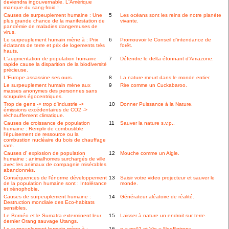
deviendra ingouvernable. L'Amérique
manque du sang-froid !
Causes de surpeuplement humaine : Une
5
Les océans sont les reins de notre planète
plus grande chance de la manifestation de
vivante.
pandémie de maladies dangereuses de
virus.
Le surpeuplement humain mène à : Prix
6
Promouvoir le Conseil d'intendance de
éclatants de terre et prix de logements trés
forêt.
hauts.
L'augmentation de population humaine
7
Défendre le delta étonnant d'Amazone.
rapide cause la disparition de la biodiversité
précieuse.
L'Europe assassine ses ours.
8
La nature meurt dans le monde entier.
Le surpeuplement humain mène aux
9
Rire comme un Cuckabaroo.
masses anonymes des personnes sans
scrupules égocentriques.
Trop de gens -> trop d'industrie ->
10
Donner Puissance à la Nature.
émissions excédentaires de CO2 ->
réchauffement climatique.
Causes de croissance de population
11
Sauver la nature s.v.p..
humaine : Remplir de combustible
l'épuisement de ressource ou la
combustion nucléaire du bois de chauffage
rare.
Causes d' explosion de population
12
Mouche comme un Aigle.
humaine : animalhomes surchargés de ville
avec les animaux de compagnie misérables
abandonnés.
Conséquences de l'énorme développement
13
Saisir votre video projecteur et sauver le
de la population humaine sont : Intolérance
monde.
et xénophobie.
Causes de surpeuplement humaine :
14
Générateur aléatoire de réalité.
Destruction mondiale des Eco-habitats
sensibles.
Le Bornéo et le Sumatra exterminent leur
15
Laisser à nature un endroit sur terre.
dernier Orang sauvage Utangs.
Le surpeuplement humain mène à :
16
e = mc^2 et Vie = NegEntropy.