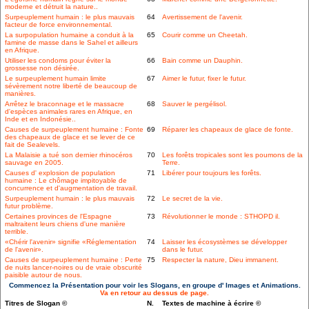
moderne et détruit la nature..
Surpeuplement humain : le plus mauvais
64
Avertissement de l'avenir.
facteur de force environnemental.
La surpopulation humaine a conduit à la
65
Courir comme un Cheetah.
famine de masse dans le Sahel et ailleurs
en Afrique.
Utiliser les condoms pour éviter la
66
Bain comme un Dauphin.
grossesse non désirée.
Le surpeuplement humain limite
67
Aimer le futur, fixer le futur.
sévèrement notre liberté de beaucoup de
manières.
Arrêtez le braconnage et le massacre
68
Sauver le pergélisol.
d'espèces animales rares en Afrique, en
Inde et en Indonésie..
Causes de surpeuplement humaine : Fonte
69
Réparer les chapeaux de glace de fonte.
des chapeaux de glace et se lever de ce
fait de Sealevels.
La Malaisie a tué son dernier rhinocéros
70
Les forêts tropicales sont les poumons de la
sauvage en 2005.
Terre.
Causes d' explosion de population
71
Libérer pour toujours les forêts.
humaine : Le chômage impitoyable de
concurrence et d'augmentation de travail.
Surpeuplement humain : le plus mauvais
72
Le secret de la vie.
futur problème.
Certaines provinces de l'Espagne
73
Révolutionner le monde : STHOPD il.
maltraitent leurs chiens d'une manière
terrible.
«Chérir l'avenir» signifie «Réglementation
74
Laisser les écosystèmes se développer
de l'avenir».
dans le futur.
Causes de surpeuplement humaine : Perte
75
Respecter la nature, Dieu immanent.
de nuits lancer-noires ou de vraie obscurité
paisible autour de nous.
Commencez la Présentation pour voir les Slogans, en groupe d' Images et Animations.
Va en retour au dessus de page.
Titres de Slogan ©
N.
Textes de machine à écrire ©