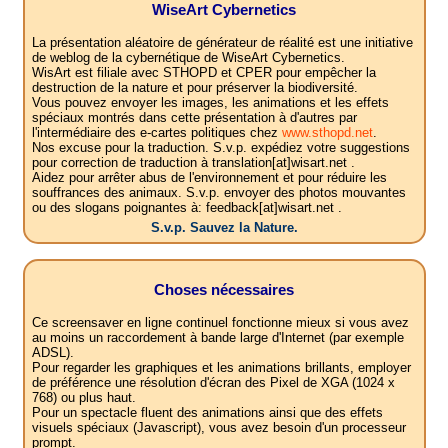
WiseArt Cybernetics
La présentation aléatoire de générateur de réalité est une initiative
de weblog de la cybernétique de WiseArt Cybernetics.
WisArt est filiale avec STHOPD et CPER pour empêcher la
destruction de la nature et pour préserver la biodiversité.
Vous pouvez envoyer les images, les animations et les effets
spéciaux montrés dans cette présentation à d'autres par
l'intermédiaire des e-cartes politiques chez
www.sthopd.net
.
Nos excuse pour la traduction. S.v.p. expédiez votre suggestions
pour correction de traduction à translation[at]wisart.net .
Aidez pour arrêter abus de l'environnement et pour réduire les
souffrances des animaux. S.v.p. envoyer des photos mouvantes
ou des slogans poignantes à: feedback[at]wisart.net .
S.v.p. Sauvez la Nature.
Choses nécessaires
Ce screensaver en ligne continuel fonctionne mieux si vous avez
au moins un raccordement à bande large d'Internet (par exemple
ADSL).
Pour regarder les graphiques et les animations brillants, employer
de préférence une résolution d'écran des Pixel de XGA (1024 x
768) ou plus haut.
Pour un spectacle fluent des animations ainsi que des effets
visuels spéciaux (Javascript), vous avez besoin d'un processeur
prompt.