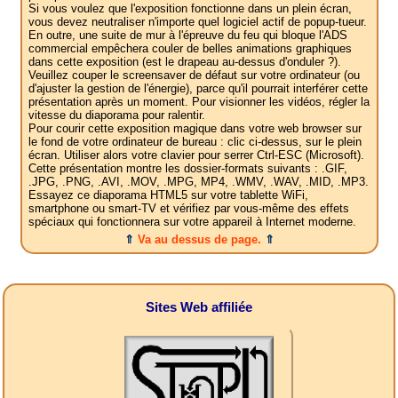
Si vous voulez que l'exposition fonctionne dans un plein écran,
vous devez neutraliser n'importe quel logiciel actif de popup-tueur.
En outre, une suite de mur à l'épreuve du feu qui bloque l'ADS
commercial empêchera couler de belles animations graphiques
dans cette exposition (est le drapeau au-dessus d'onduler ?).
Veuillez couper le screensaver de défaut sur votre ordinateur (ou
d'ajuster la gestion de l'énergie), parce qu'il pourrait interférer cette
présentation après un moment. Pour visionner les vidéos, régler la
vitesse du diaporama pour ralentir.
Pour courir cette exposition magique dans votre web browser sur
le fond de votre ordinateur de bureau : clic ci-dessus, sur le plein
écran. Utiliser alors votre clavier pour serrer Ctrl-ESC (Microsoft).
Cette présentation montre les dossier-formats suivants : .GIF,
.JPG, .PNG, .AVI, .MOV, .MPG, MP4, .WMV, .WAV, .MID, .MP3.
Essayez ce diaporama HTML5 sur votre tablette WiFi,
smartphone ou smart-TV et vérifiez par vous-même des effets
spéciaux qui fonctionnera sur votre appareil à Internet moderne.
⇑
Va au dessus de page.
⇑
Sites Web affiliée