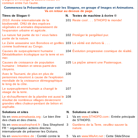
commun entre l'un l'autre.
Commencez la Présentation pour voir les Slogans, en groupe d' Images et Animations.
Va en retour au dessus de page.
Titres de Slogan ©
N.
Textes de machine à écrire ©
2010: Année internationale de la
101
Reste cool . . . STHOPD le monde!
biodiversité. ONU dit des espèces
végétales et animales disparaissent de
l'expansion urbaine et agricole.
La nature fait partie de toi / vous faites
102
Protéger le pergélisol pur.
partie de la nature.
Le Zaïre assassine son Bonobos et gorilles
103
La vérité est dehors là . . .
comme bushmeat au Congo.
Causes de surpeuplement humaine :
104
Évolution progressive cosmique de réalité.
Déstabilisation écologique sur la terre et en
mer.
Causes de croissance de population
105
La piqûre aiment une Pastenague.
humaine : Irritation et stress parmi des
citoyens.
Avec le Tsunami, de plus en plus de
106
personnes mourront à cause de l'explosion
mondiale de la croissance démographique
le long de la côte.
Le surpeuplement humain a changé le
107
visage de la terre.
Le réchauffement de la planète est aussi le
108
résultat de nombreux villages deviennent
grandes villes chaleur-perdant de béton et
asphalte.
Solutions et sites
N.
Solutions et sites
Va en
www.animalsasia.org
: Le bien être
1
Va en
www.STHOPD.com
: Entrée principale
des chats et des chiens.
de STHOPD.
Va en
www.seashepherd.fr
: Sea Shepherd
3
Gardiens de la Terre, veuillez sauver la
FR ~ organisation actions directes
nature.
internationale de préserver les Océans.
Va en
www.komitee.de
: Comité contre le
5
Va en
www.WisArt.net
: Cette SlideShow