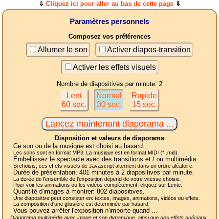
⇓
Cliquez ici pour aller au bas de cette page
⇓
Paramètres personnels
Composez vos préférences
Allumer le son
Activer diapos-transition
Activer les effets visuels
Nombre de diapositives par minute: 2
Lent
Normal
Rapide
60 sec.
30 sec.
15 sec.
Disposition et valeurs de diaporama
Ce son ou de la musique est choisi au hasard.
Les sons sont en format MP3. La musique est en format MIDI (* .mid).
Embellissez le spectacle avec des transitions et / ou multimédia.
Si choisis, ces effets visuels de Javascript alternent dans un ordre aléatoire.
Durée de présentation:
401
minutes à 2
diapositives
par minute.
La durée de l'ensemble de l'exposition dépend de votre vitesse choisie.
Pour voir les animations ou les vidéos complètement, cliquez sur Lente.
Quantité d'images à montrer:
802
diapositives.
Une diapositive peut consister en: textes, images, animations, vidéos ou effets.
La composition d'une glissière est déterminée par hasard.
Vous pouvez arrêter l'exposition n'importe quand ...
Diaporama multimédia avec image et son dynamique, ainsi que des effets spéciaux,