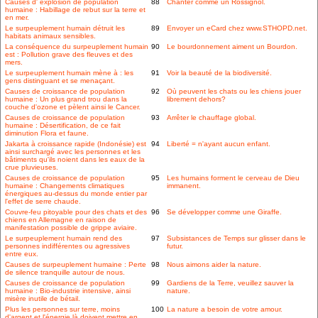
Causes d' explosion de population
88
Chanter comme un Rossignol.
humaine : Habillage de rebut sur la terre et
en mer.
Le surpeuplement humain détruit les
89
Envoyer un eCard chez www.STHOPD.net.
habitats animaux sensibles.
La conséquence du surpeuplement humain
90
Le bourdonnement aiment un Bourdon.
est : Pollution grave des fleuves et des
mers.
Le surpeuplement humain mène à : les
91
Voir la beauté de la biodiversité.
gens distinguant et se menaçant.
Causes de croissance de population
92
Où peuvent les chats ou les chiens jouer
humaine : Un plus grand trou dans la
librement dehors?
couche d'ozone et pèlent ainsi le Cancer.
Causes de croissance de population
93
Arrêter le chauffage global.
humaine : Désertification, de ce fait
diminution Flora et faune.
Jakarta à croissance rapide (Indonésie) est
94
Liberté = n'ayant aucun enfant.
ainsi surchargé avec les personnes et les
bâtiments qu'ils noient dans les eaux de la
crue pluvieuses.
Causes de croissance de population
95
Les humains forment le cerveau de Dieu
humaine : Changements climatiques
immanent.
énergiques au-dessus du monde entier par
l'effet de serre chaude.
Couvre-feu pitoyable pour des chats et des
96
Se développer comme une Giraffe.
chiens en Allemagne en raison de
manifestation possible de grippe aviaire.
Le surpeuplement humain rend des
97
Subsistances de Temps sur glisser dans le
personnes indifférentes ou agressives
futur.
entre eux.
Causes de surpeuplement humaine : Perte
98
Nous aimons aider la nature.
de silence tranquille autour de nous.
Causes de croissance de population
99
Gardiens de la Terre, veuillez sauver la
humaine : Bio-industrie intensive, ainsi
nature.
misère inutile de bétail.
Plus les personnes sur terre, moins
100
La nature a besoin de votre amour.
d'argent et l'énergie là doivent mettre en