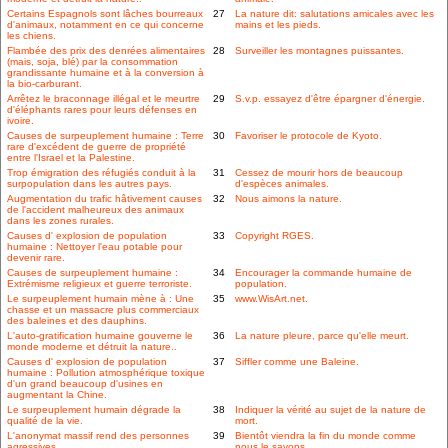
Certains Espagnols sont lâches bourreaux
27
La nature dit: salutations amicales avec les
d'animaux, notamment en ce qui concerne
mains et les pieds.
les chiens.
Flambée des prix des denrées alimentaires
28
Surveiller les montagnes puissantes.
(mais, soja, blé) par la consommation
grandissante humaine et à la conversion à
la bio-carburant.
Arrêtez le braconnage illégal et le meurtre
29
S.v.p. essayez d'être épargner d'énergie.
d'éléphants rares pour leurs défenses en
ivoire.
Causes de surpeuplement humaine : Terre
30
Favoriser le protocole de Kyoto.
rare d'excédent de guerre de propriété
entre l'Israel et la Palestine.
Trop émigration des réfugiés conduit à la
31
Cessez de mourir hors de beaucoup
surpopulation dans les autres pays.
d'espèces animales.
Augmentation du trafic hâtivement causes
32
Nous aimons la nature.
de l'accident malheureux des animaux
dans les zones rurales.
Causes d' explosion de population
33
Copyright RGES.
humaine : Nettoyer l'eau potable pour
devenir rare.
Causes de surpeuplement humaine :
34
Encourager la commande humaine de
Extrémisme religieux et guerre terroriste.
population.
Le surpeuplement humain mène à : Une
35
www.WisArt.net.
chasse et un massacre plus commerciaux
des baleines et des dauphins.
L'auto-gratification humaine gouverne le
36
La nature pleure, parce qu'elle meurt.
monde moderne et détruit la nature..
Causes d' explosion de population
37
Siffler comme une Baleine.
humaine : Pollution atmosphérique toxique
d'un grand beaucoup d'usines en
augmentant la Chine.
Le surpeuplement humain dégrade la
38
Indiquer la vérité au sujet de la nature de
qualité de la vie.
mort.
L'anonymat massif rend des personnes
39
Bientôt viendra la fin du monde comme
agressives.
nous le savons.