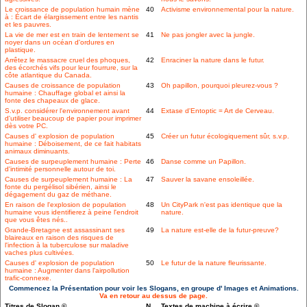
Le croissance de population humain mène
40
Activisme environnemental pour la nature.
à : Écart de élargissement entre les nantis
et les pauvres.
La vie de mer est en train de lentement se
41
Ne pas jongler avec la jungle.
noyer dans un océan d'ordures en
plastique.
Arrêtez le massacre cruel des phoques,
42
Enraciner la nature dans le futur.
des écorchés vifs pour leur fourrure, sur la
côte atlantique du Canada.
Causes de croissance de population
43
Oh papillon, pourquoi pleurez-vous ?
humaine : Chauffage global et ainsi la
fonte des chapeaux de glace.
S.v.p. considérer l'environnement avant
44
Extase d'Entoptic = Art de Cerveau.
d'utiliser beaucoup de papier pour imprimer
dès votre PC.
Causes d' explosion de population
45
Créer un futur écologiquement sûr, s.v.p.
humaine : Déboisement, de ce fait habitats
animaux diminuants.
Causes de surpeuplement humaine : Perte
46
Danse comme un Papillon.
d'intimité personnelle autour de toi.
Causes de surpeuplement humaine : La
47
Sauver la savane ensoleillée.
fonte du pergélisol sibérien, ainsi le
dégagement du gaz de méthane.
En raison de l'explosion de population
48
Un CityPark n'est pas identique que la
humaine vous identifierez à peine l'endroit
nature.
que vous êtes nés..
Grande-Bretagne est assassinant ses
49
La nature est-elle de la futur-preuve?
blaireaux en raison des risques de
l'infection à la tuberculose sur maladive
vaches plus cultivées.
Causes d' explosion de population
50
Le futur de la nature fleurissante.
humaine : Augmenter dans l'airpollution
trafic-connexe.
Commencez la Présentation pour voir les Slogans, en groupe d' Images et Animations.
Va en retour au dessus de page.
Titres de Slogan ©
N.
Textes de machine à écrire ©