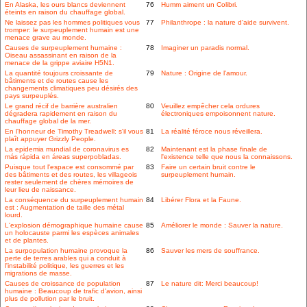
En Alaska, les ours blancs deviennent
76
Humm aiment un Colibri.
éteints en raison du chauffage global.
Ne laissez pas les hommes politiques vous
77
Philanthrope : la nature d'aide survivent.
tromper: le surpeuplement humain est une
menace grave au monde.
Causes de surpeuplement humaine :
78
Imaginer un paradis normal.
Oiseau assassinant en raison de la
menace de la grippe aviaire H5N1.
La quantité toujours croissante de
79
Nature : Origine de l'amour.
bâtiments et de routes cause les
changements climatiques peu désirés des
pays surpeuplés.
Le grand récif de barrière australien
80
Veuillez empêcher cela ordures
dégradera rapidement en raison du
électroniques empoisonnent nature.
chauffage global de la mer.
En l'honneur de Timothy Treadwell: s'il vous
81
La réalité féroce nous réveillera.
plaît appuyer Grizzly People.
La epidemia mundial de coronavirus es
82
Maintenant est la phase finale de
más rápida en áreas superpobladas.
l'existence telle que nous la connaissons.
Puisque tout l'espace est consommé par
83
Faire un certain bruit contre le
des bâtiments et des routes, les villageois
surpeuplement humain.
rester seulement de chères mémoires de
leur lieu de naissance.
La conséquence du surpeuplement humain
84
Libérer Flora et la Faune.
est : Augmentation de taille des métal
lourd.
L'explosion démographique humaine cause
85
Améliorer le monde : Sauver la nature.
un holocauste parmi les espèces animales
et de plantes.
La surpopulation humaine provoque la
86
Sauver les mers de souffrance.
perte de terres arables qui a conduit à
l'instabilité politique, les guerres et les
migrations de masse.
Causes de croissance de population
87
Le nature dit: Merci beaucoup!
humaine : Beaucoup de trafic d'avion, ainsi
plus de pollution par le bruit.