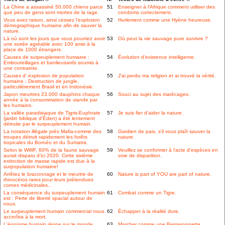
La Chine a assassiné 50.000 chiens parce
51
Enseigner à l'Afrique comment utiliser des
que peu de gens sont mortes de la rage.
condoms correctement.
Vous avez raison, ainsi cessez l'explosion
52
Hurlement comme une Hyène heureuse.
démographique humaine afin de sauver la
nature.
Là où sont les jours que vous pourriez avoir
53
Où peut la vie sauvage pure survivre ?
une soirée agréable avec 100 amis à la
place de 1000 étrangers.
Causes de surpeuplement humaine :
54
Évolution d'existence intelligente.
Embouteillages et banlieusards soumis à
une contrainte.
Causes d' explosion de population
55
J'ai perdu ma religion et ai trouvé la vérité.
humaine : Destruction de jungle,
particulièrement Brasil et en Indonésie.
Japon meurtres 23.000 dauphins chaque
56
Souci au sujet des marécages.
année à la consommation de viande par
les humains.
La vallée paradisiaque de Tigris-Euphrate
57
Je suis fier d'aider la nature.
(jardin biblique d'Éden) a été lentement
détruite par le surpeuplement humain.
La notation illégale près Mafia-comme des
58
Gardien de paix, s'il vous plaît sauver la
troupes détruit rapidement les forêts
nature.
tropicales du Bornéo et du Sumatra.
Selon le WWF, 60% de la faune sauvage
59
Veuillez se conformer à l'acte d'espèces en
aurait disparu d'ici 2020. Cette sixième
voie de disparition.
extinction de masse rapide est due à la
surpopulation humaine!
Arrêtez le braconnage et le meurtre de
60
Nature is part of YOU are part of nature.
rhinocéros rares pour leurs prétendues
cornes médicinales..
La conséquence du surpeuplement humain
61
Combat comme un Tigre.
est : Perte de liberté spacial autour de
nous.
Le surpeuplement humain commercial nous
62
Échapper à la réalité dure.
accroîtra à la mort.
L'égoïsme humain règne sur le monde
63
Marcher comme une Bergeronnette.