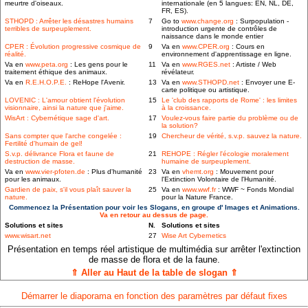
meurtre d'oiseaux.
internationale (en 5 langues: EN, NL, DE,
FR, ES).
STHOPD : Arrêter les désastres humains
7
Go to
www.change.org
: Surpopulation -
terribles de surpeuplement.
introduction urgente de contrôles de
naissance dans le monde entier
CPER : Évolution progressive cosmique de
9
Va en
www.CPER.org
: Cours en
réalité.
environnement d'apprentissage en ligne.
Va en
www.peta.org
: Les gens pour le
11
Va en
www.RGES.net
: Artiste / Web
traitement éthique des animaux.
révélateur.
Va en
R.E.H.O.P.E.
: ReHope l'Avenir.
13
Va en
www.STHOPD.net
: Envoyer une E-
carte politique ou artistique.
LOVENIC : L'amour obtient l'évolution
15
Le 'club des rapports de Rome' : les limites
visionnaire, ainsi la nature que j'aime.
à la croissance.
WisArt : Cybernétique sage d'art.
17
Voulez-vous faire partie du problème ou de
la solution?
Sans compter que l'arche congelée :
19
Chercheur de vérité, s.v.p. sauvez la nature.
Fertilité d'humain de gel!
S.v.p. délivrance Flora et faune de
21
REHOPE : Régler l'écologie moralement
destruction de masse.
humaine de surpeuplement.
Va en
www.vier-pfoten.de
: Plus d'humanité
23
Va en
vhemt.org
: Mouvement pour
pour les animaux.
l'Extinction Volontaire de l'Humanité.
Gardien de paix, s'il vous plaît sauver la
25
Va en
www.wwf.fr
: WWF ~ Fonds Mondial
nature.
pour la Nature France.
Commencez la Présentation pour voir les Slogans, en groupe d' Images et Animations.
Va en retour au dessus de page.
Solutions et sites
N.
Solutions et sites
www.wisart.net
27
Wise Art Cybernetics
Présentation en temps réel artistique de multimédia sur arrêter l'extinction
de masse de flora et de la faune.
⇑ Aller au Haut de la table de slogan ⇑
Démarrer le diaporama en fonction des paramètres par défaut fixes