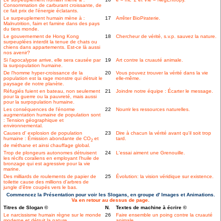
Consommation de carburant croissante, de
ce fait prix de l'énergie éclatants.
Le surpeuplement humain mène à :
17
Arrêter BioPiraterie.
Malnutrition, faim et famine dans des pays
du tiers monde.
Le gouvernement de Hong Kong
18
Chercheur de vérité, s.v.p. sauvez la nature.
surpeuplées interdit la tenue de chats ou
chiens dans appartements. Est-ce là aussi
nos avenir?
Si l'apocalypse arrive, elle sera causée par
19
Art contre la cruauté animale.
la surpopulation humaine.
De l'homme hyper-croissance de la
20
Vous pouvez trouver la vérité dans la vie
population est la rage monstre qui détruit le
elle-même.
paysage de notre planète.
Réfugiés fuient en bateau, non seulement
21
Joindre notre équipe : Écarter le message.
pour la guerre ou la pauvreté, mais aussi
pour la surpopulation humaine.
Les conséquences de l'énorme
22
Nourrir les ressources naturelles.
augmentation humaine de population sont
: Tension géographique et
environnemental.
Causes d' explosion de population
23
Dire à chacun la vérité avant qu'il soit trop
humaine : Émission abondante de CO
et
tard.
2
de méthane et ainsi chauffage global.
Trop de plongeurs autonomes détruisent
24
L'essai aiment une Grenouille.
les récifs coraliens en employant l'huile de
bronzage qui est agressive pour la vie
marine.
Des milliards de roulements de papier de
25
Évolution: la vision véridique sur existence.
toilette cause des millions d'arbres de
jungle d'être coupés vers le bas.
Commencez la Présentation pour voir les Slogans, en groupe d' Images et Animations.
Va en retour au dessus de page.
Titres de Slogan ©
N.
Textes de machine à écrire ©
Le narcissisme humain règne sur le monde
26
Faire ensemble un poing contre la cruauté
moderne et détruit la nature..
animale.