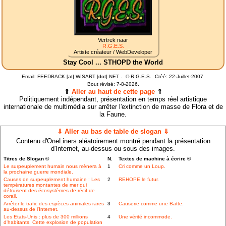
Vertrek naar
R.G.E.S.
Artiste créateur / WebDeveloper
Stay Cool ... STHOPD the World
Email: FEEDBACK [at] WISART [dot] NET .
©
R.G.E.S.
Créé: 22-Juillet-2007
Bout révisé:
7-8-2026.
⇑
Aller au haut de cette page
⇑
Politiquement indépendant, présentation en temps réel artistique
internationale de multimédia sur arrêter l'extinction de masse de Flora et de
la Faune.
⇓ Aller au bas de table de slogan ⇓
Contenu d'OneLiners aléatoirement montré pendant la présentation
d'Internet, au-dessus ou sous des images.
Titres de Slogan ©
N.
Textes de machine à écrire ©
Le surpeuplement humain nous mènera à
1
Cri comme un Loup.
la prochaine guerre mondiale.
Causes de surpeuplement humaine : Les
2
REHOPE le futur.
températures montantes de mer qui
détruisent des écosystèmes de récif de
corail.
Arrêter le trafic des espèces animales rares
3
Causerie comme une Batte.
au-dessus de l'Internet.
Les Etats-Unis : plus de 300 millions
4
Une vérité incommode.
d'habitants. Cette explosion de population