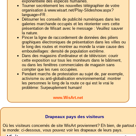
exponentielle des espèces humaines.
Tourner secrètement les nouvelles télégraphier de votre
organisation à www.wisart.net/Play-Slideshow.aspx?
language=FR .
Détourner les conseils de publicité numériques dans les
galeries marchande occupés et les réorienter vers cette
présentation de Wisart avec le message : Veuillez sauver
la nature.
Pincer la ligne de raccordement de données des piliers
graphiques électroniques de présentation dans les villes ou
le long des routes et montrer au monde la vraie cause des
embouteillages: densité de population extrême.
Dans des magasins d'ordinateur et de télévision: courir
cette exposition sur tous les moniteurs dans le bâtiment,
ou dans les fenêtres commerciales de magasin sans
compter que les rues occupées.
Pendant marchs de protestation au sujet de, par exemple,
activisme ou anti-globalisation environnemental: montrer
les personnes le long de la route ce qui est le vrai le
problème: Surpeuplement humain!
www.WisArt.net
Drapeaux pays des visiteurs
Où les visiteurs concernés de site WisArt proviennent? Eh bien, de partout
le monde: ci-dessous, vous pouvez voir les drapeaux de leurs pays.