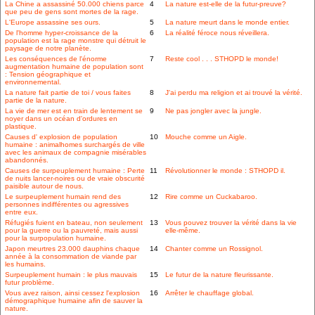
La Chine a assassiné 50.000 chiens parce
4
La nature est-elle de la futur-preuve?
que peu de gens sont mortes de la rage.
L'Europe assassine ses ours.
5
La nature meurt dans le monde entier.
De l'homme hyper-croissance de la
6
La réalité féroce nous réveillera.
population est la rage monstre qui détruit le
paysage de notre planète.
Les conséquences de l'énorme
7
Reste cool . . . STHOPD le monde!
augmentation humaine de population sont
: Tension géographique et
environnemental.
La nature fait partie de toi / vous faites
8
J'ai perdu ma religion et ai trouvé la vérité.
partie de la nature.
La vie de mer est en train de lentement se
9
Ne pas jongler avec la jungle.
noyer dans un océan d'ordures en
plastique.
Causes d' explosion de population
10
Mouche comme un Aigle.
humaine : animalhomes surchargés de ville
avec les animaux de compagnie misérables
abandonnés.
Causes de surpeuplement humaine : Perte
11
Révolutionner le monde : STHOPD il.
de nuits lancer-noires ou de vraie obscurité
paisible autour de nous.
Le surpeuplement humain rend des
12
Rire comme un Cuckabaroo.
personnes indifférentes ou agressives
entre eux.
Réfugiés fuient en bateau, non seulement
13
Vous pouvez trouver la vérité dans la vie
pour la guerre ou la pauvreté, mais aussi
elle-même.
pour la surpopulation humaine.
Japon meurtres 23.000 dauphins chaque
14
Chanter comme un Rossignol.
année à la consommation de viande par
les humains.
Surpeuplement humain : le plus mauvais
15
Le futur de la nature fleurissante.
futur problème.
Vous avez raison, ainsi cessez l'explosion
16
Arrêter le chauffage global.
démographique humaine afin de sauver la
nature.