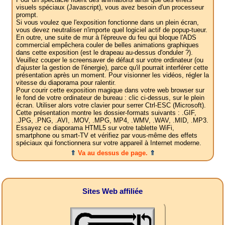
visuels spéciaux (Javascript), vous avez besoin d'un processeur
prompt.
Si vous voulez que l'exposition fonctionne dans un plein écran,
vous devez neutraliser n'importe quel logiciel actif de popup-tueur.
En outre, une suite de mur à l'épreuve du feu qui bloque l'ADS
commercial empêchera couler de belles animations graphiques
dans cette exposition (est le drapeau au-dessus d'onduler ?).
Veuillez couper le screensaver de défaut sur votre ordinateur (ou
d'ajuster la gestion de l'énergie), parce qu'il pourrait interférer cette
présentation après un moment. Pour visionner les vidéos, régler la
vitesse du diaporama pour ralentir.
Pour courir cette exposition magique dans votre web browser sur
le fond de votre ordinateur de bureau : clic ci-dessus, sur le plein
écran. Utiliser alors votre clavier pour serrer Ctrl-ESC (Microsoft).
Cette présentation montre les dossier-formats suivants : .GIF,
.JPG, .PNG, .AVI, .MOV, .MPG, MP4, .WMV, .WAV, .MID, .MP3.
Essayez ce diaporama HTML5 sur votre tablette WiFi,
smartphone ou smart-TV et vérifiez par vous-même des effets
spéciaux qui fonctionnera sur votre appareil à Internet moderne.
⇑
Va au dessus de page.
⇑
Sites Web affiliée