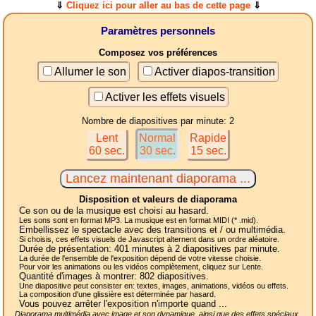
⇓
Cliquez ici pour aller au bas de cette page
⇓
Paramètres personnels
Composez vos préférences
Allumer le son
Activer diapos-transition
Activer les effets visuels
Nombre de diapositives par minute: 2
Lent
Normal
Rapide
60 sec.
30 sec.
15 sec.
Disposition et valeurs de diaporama
Ce son ou de la musique est choisi au hasard.
Les sons sont en format MP3. La musique est en format MIDI (* .mid).
Embellissez le spectacle avec des transitions et / ou multimédia.
Si choisis, ces effets visuels de Javascript alternent dans un ordre aléatoire.
Durée de présentation:
401
minutes à 2
diapositives
par minute.
La durée de l'ensemble de l'exposition dépend de votre vitesse choisie.
Pour voir les animations ou les vidéos complètement, cliquez sur Lente.
Quantité d'images à montrer:
802
diapositives.
Une diapositive peut consister en: textes, images, animations, vidéos ou effets.
La composition d'une glissière est déterminée par hasard.
Vous pouvez arrêter l'exposition n'importe quand ...
Diaporama multimédia avec image et son dynamique, ainsi que des effets spéciaux,