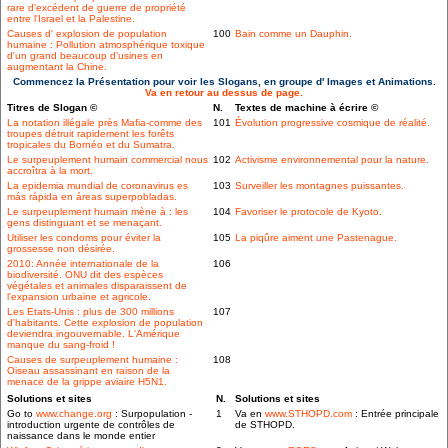
rare d'excédent de guerre de propriété
entre l'Israel et la Palestine.
Causes d' explosion de population
100
Bain comme un Dauphin.
humaine : Pollution atmosphérique toxique
d'un grand beaucoup d'usines en
augmentant la Chine.
Commencez la Présentation pour voir les Slogans, en groupe d' Images et Animations.
Va en retour au dessus de page.
Titres de Slogan ©
N.
Textes de machine à écrire ©
La notation illégale près Mafia-comme des
101
Évolution progressive cosmique de réalité.
troupes détruit rapidement les forêts
tropicales du Bornéo et du Sumatra.
Le surpeuplement humain commercial nous
102
Activisme environnemental pour la nature.
accroîtra à la mort.
La epidemia mundial de coronavirus es
103
Surveiller les montagnes puissantes.
más rápida en áreas superpobladas.
Le surpeuplement humain mène à : les
104
Favoriser le protocole de Kyoto.
gens distinguant et se menaçant.
Utiliser les condoms pour éviter la
105
La piqûre aiment une Pastenague.
grossesse non désirée.
2010: Année internationale de la
106
biodiversité. ONU dit des espèces
végétales et animales disparaissent de
l'expansion urbaine et agricole.
Les Etats-Unis : plus de 300 millions
107
d'habitants. Cette explosion de population
deviendra ingouvernable. L'Amérique
manque du sang-froid !
Causes de surpeuplement humaine :
108
Oiseau assassinant en raison de la
menace de la grippe aviaire H5N1.
Solutions et sites
N.
Solutions et sites
Go to
www.change.org
: Surpopulation -
1
Va en
www.STHOPD.com
: Entrée principale
introduction urgente de contrôles de
de STHOPD.
naissance dans le monde entier