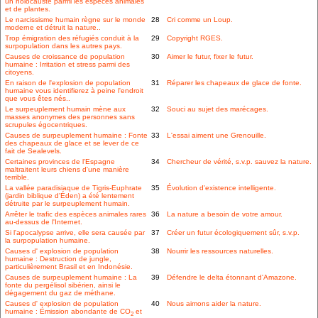
un holocauste parmi les espèces animales
et de plantes.
Le narcissisme humain règne sur le monde
28
Cri comme un Loup.
moderne et détruit la nature..
Trop émigration des réfugiés conduit à la
29
Copyright RGES.
surpopulation dans les autres pays.
Causes de croissance de population
30
Aimer le futur, fixer le futur.
humaine : Irritation et stress parmi des
citoyens.
En raison de l'explosion de population
31
Réparer les chapeaux de glace de fonte.
humaine vous identifierez à peine l'endroit
que vous êtes nés..
Le surpeuplement humain mène aux
32
Souci au sujet des marécages.
masses anonymes des personnes sans
scrupules égocentriques.
Causes de surpeuplement humaine : Fonte
33
L'essai aiment une Grenouille.
des chapeaux de glace et se lever de ce
fait de Sealevels.
Certaines provinces de l'Espagne
34
Chercheur de vérité, s.v.p. sauvez la nature.
maltraitent leurs chiens d'une manière
terrible.
La vallée paradisiaque de Tigris-Euphrate
35
Évolution d'existence intelligente.
(jardin biblique d'Éden) a été lentement
détruite par le surpeuplement humain.
Arrêter le trafic des espèces animales rares
36
La nature a besoin de votre amour.
au-dessus de l'Internet.
Si l'apocalypse arrive, elle sera causée par
37
Créer un futur écologiquement sûr, s.v.p.
la surpopulation humaine.
Causes d' explosion de population
38
Nourrir les ressources naturelles.
humaine : Destruction de jungle,
particulièrement Brasil et en Indonésie.
Causes de surpeuplement humaine : La
39
Défendre le delta étonnant d'Amazone.
fonte du pergélisol sibérien, ainsi le
dégagement du gaz de méthane.
Causes d' explosion de population
40
Nous aimons aider la nature.
humaine : Émission abondante de CO
et
2