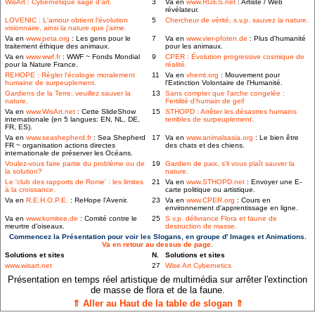
WisArt : Cybernétique sage d'art.
3
Va en
www.RGES.net
: Artiste / Web
révélateur.
LOVENIC : L'amour obtient l'évolution
5
Chercheur de vérité, s.v.p. sauvez la nature.
visionnaire, ainsi la nature que j'aime.
Va en
www.peta.org
: Les gens pour le
7
Va en
www.vier-pfoten.de
: Plus d'humanité
traitement éthique des animaux.
pour les animaux.
Va en
www.wwf.fr
: WWF ~ Fonds Mondial
9
CPER : Évolution progressive cosmique de
pour la Nature France.
réalité.
REHOPE : Régler l'écologie moralement
11
Va en
vhemt.org
: Mouvement pour
humaine de surpeuplement.
l'Extinction Volontaire de l'Humanité.
Gardiens de la Terre, veuillez sauver la
13
Sans compter que l'arche congelée :
nature.
Fertilité d'humain de gel!
Va en
www.WisArt.net
: Cette SlideShow
15
STHOPD : Arrêter les désastres humains
internationale (en 5 langues: EN, NL, DE,
terribles de surpeuplement.
FR, ES).
Va en
www.seashepherd.fr
: Sea Shepherd
17
Va en
www.animalsasia.org
: Le bien être
FR ~ organisation actions directes
des chats et des chiens.
internationale de préserver les Océans.
Voulez-vous faire partie du problème ou de
19
Gardien de paix, s'il vous plaît sauver la
la solution?
nature.
Le 'club des rapports de Rome' : les limites
21
Va en
www.STHOPD.net
: Envoyer une E-
à la croissance.
carte politique ou artistique.
Va en
R.E.H.O.P.E.
: ReHope l'Avenir.
23
Va en
www.CPER.org
: Cours en
environnement d'apprentissage en ligne.
Va en
www.komitee.de
: Comité contre le
25
S.v.p. délivrance Flora et faune de
meurtre d'oiseaux.
destruction de masse.
Commencez la Présentation pour voir les Slogans, en groupe d' Images et Animations.
Va en retour au dessus de page.
Solutions et sites
N.
Solutions et sites
www.wisart.net
27
Wise Art Cybernetics
Présentation en temps réel artistique de multimédia sur arrêter l'extinction
de masse de flora et de la faune.
⇑ Aller au Haut de la table de slogan ⇑