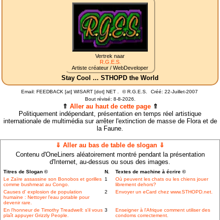
Vertrek naar
R.G.E.S.
Artiste créateur / WebDeveloper
Stay Cool ... STHOPD the World
Email: FEEDBACK [at] WISART [dot] NET .
©
R.G.E.S.
Créé: 22-Juillet-2007
Bout révisé:
8-8-2026.
⇑
Aller au haut de cette page
⇑
Politiquement indépendant, présentation en temps réel artistique
internationale de multimédia sur arrêter l'extinction de masse de Flora et de
la Faune.
⇓ Aller au bas de table de slogan ⇓
Contenu d'OneLiners aléatoirement montré pendant la présentation
d'Internet, au-dessus ou sous des images.
Titres de Slogan ©
N.
Textes de machine à écrire ©
Le Zaïre assassine son Bonobos et gorilles
1
Où peuvent les chats ou les chiens jouer
comme bushmeat au Congo.
librement dehors?
Causes d' explosion de population
2
Envoyer un eCard chez www.STHOPD.net.
humaine : Nettoyer l'eau potable pour
devenir rare.
En l'honneur de Timothy Treadwell: s'il vous
3
Enseigner à l'Afrique comment utiliser des
plaît appuyer Grizzly People.
condoms correctement.