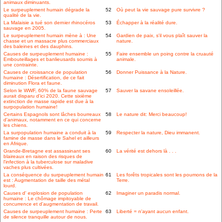
animaux diminuants.
Le surpeuplement humain dégrade la
52
Où peut la vie sauvage pure survivre ?
qualité de la vie.
La Malaisie a tué son dernier rhinocéros
53
Échapper à la réalité dure.
sauvage en 2005.
Le surpeuplement humain mène à : Une
54
Gardien de paix, s'il vous plaît sauver la
chasse et un massacre plus commerciaux
nature.
des baleines et des dauphins.
Causes de surpeuplement humaine :
55
Faire ensemble un poing contre la cruauté
Embouteillages et banlieusards soumis à
animale.
une contrainte.
Causes de croissance de population
56
Donner Puissance à la Nature.
humaine : Désertification, de ce fait
diminution Flora et faune.
Selon le WWF, 60% de la faune sauvage
57
Sauver la savane ensoleillée.
aurait disparu d'ici 2020. Cette sixième
extinction de masse rapide est due à la
surpopulation humaine!
Certains Espagnols sont lâches bourreaux
58
Le nature dit: Merci beaucoup!
d'animaux, notamment en ce qui concerne
les chiens.
La surpopulation humaine a conduit à la
59
Respecter la nature, Dieu immanent.
famine de masse dans le Sahel et ailleurs
en Afrique.
Grande-Bretagne est assassinant ses
60
La vérité est dehors là . . .
blaireaux en raison des risques de
l'infection à la tuberculose sur maladive
vaches plus cultivées.
La conséquence du surpeuplement humain
61
Les forêts tropicales sont les poumons de la
est : Augmentation de taille des métal
Terre.
lourd.
Causes d' explosion de population
62
Imaginer un paradis normal.
humaine : Le chômage impitoyable de
concurrence et d'augmentation de travail.
Causes de surpeuplement humaine : Perte
63
Liberté = n'ayant aucun enfant.
de silence tranquille autour de nous.