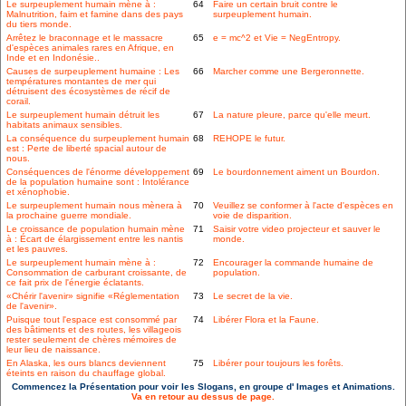
Le surpeuplement humain mène à :
64
Faire un certain bruit contre le
Malnutrition, faim et famine dans des pays
surpeuplement humain.
du tiers monde.
Arrêtez le braconnage et le massacre
65
e = mc^2 et Vie = NegEntropy.
d'espèces animales rares en Afrique, en
Inde et en Indonésie..
Causes de surpeuplement humaine : Les
66
Marcher comme une Bergeronnette.
températures montantes de mer qui
détruisent des écosystèmes de récif de
corail.
Le surpeuplement humain détruit les
67
La nature pleure, parce qu'elle meurt.
habitats animaux sensibles.
La conséquence du surpeuplement humain
68
REHOPE le futur.
est : Perte de liberté spacial autour de
nous.
Conséquences de l'énorme développement
69
Le bourdonnement aiment un Bourdon.
de la population humaine sont : Intolérance
et xénophobie.
Le surpeuplement humain nous mènera à
70
Veuillez se conformer à l'acte d'espèces en
la prochaine guerre mondiale.
voie de disparition.
Le croissance de population humain mène
71
Saisir votre video projecteur et sauver le
à : Écart de élargissement entre les nantis
monde.
et les pauvres.
Le surpeuplement humain mène à :
72
Encourager la commande humaine de
Consommation de carburant croissante, de
population.
ce fait prix de l'énergie éclatants.
«Chérir l'avenir» signifie «Réglementation
73
Le secret de la vie.
de l'avenir».
Puisque tout l'espace est consommé par
74
Libérer Flora et la Faune.
des bâtiments et des routes, les villageois
rester seulement de chères mémoires de
leur lieu de naissance.
En Alaska, les ours blancs deviennent
75
Libérer pour toujours les forêts.
éteints en raison du chauffage global.
Commencez la Présentation pour voir les Slogans, en groupe d' Images et Animations.
Va en retour au dessus de page.