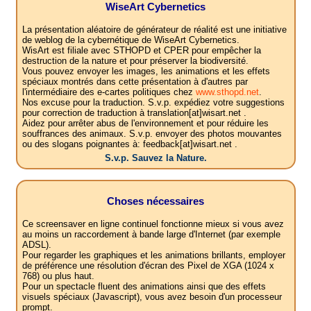
WiseArt Cybernetics
La présentation aléatoire de générateur de réalité est une initiative
de weblog de la cybernétique de WiseArt Cybernetics.
WisArt est filiale avec STHOPD et CPER pour empêcher la
destruction de la nature et pour préserver la biodiversité.
Vous pouvez envoyer les images, les animations et les effets
spéciaux montrés dans cette présentation à d'autres par
l'intermédiaire des e-cartes politiques chez
www.sthopd.net
.
Nos excuse pour la traduction. S.v.p. expédiez votre suggestions
pour correction de traduction à translation[at]wisart.net .
Aidez pour arrêter abus de l'environnement et pour réduire les
souffrances des animaux. S.v.p. envoyer des photos mouvantes
ou des slogans poignantes à: feedback[at]wisart.net .
S.v.p. Sauvez la Nature.
Choses nécessaires
Ce screensaver en ligne continuel fonctionne mieux si vous avez
au moins un raccordement à bande large d'Internet (par exemple
ADSL).
Pour regarder les graphiques et les animations brillants, employer
de préférence une résolution d'écran des Pixel de XGA (1024 x
768) ou plus haut.
Pour un spectacle fluent des animations ainsi que des effets
visuels spéciaux (Javascript), vous avez besoin d'un processeur
prompt.