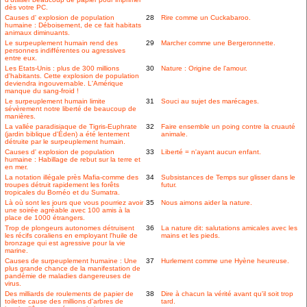
dès votre PC.
Causes d' explosion de population
28
Rire comme un Cuckabaroo.
humaine : Déboisement, de ce fait habitats
animaux diminuants.
Le surpeuplement humain rend des
29
Marcher comme une Bergeronnette.
personnes indifférentes ou agressives
entre eux.
Les Etats-Unis : plus de 300 millions
30
Nature : Origine de l'amour.
d'habitants. Cette explosion de population
deviendra ingouvernable. L'Amérique
manque du sang-froid !
Le surpeuplement humain limite
31
Souci au sujet des marécages.
sévèrement notre liberté de beaucoup de
manières.
La vallée paradisiaque de Tigris-Euphrate
32
Faire ensemble un poing contre la cruauté
(jardin biblique d'Éden) a été lentement
animale.
détruite par le surpeuplement humain.
Causes d' explosion de population
33
Liberté = n'ayant aucun enfant.
humaine : Habillage de rebut sur la terre et
en mer.
La notation illégale près Mafia-comme des
34
Subsistances de Temps sur glisser dans le
troupes détruit rapidement les forêts
futur.
tropicales du Bornéo et du Sumatra.
Là où sont les jours que vous pourriez avoir
35
Nous aimons aider la nature.
une soirée agréable avec 100 amis à la
place de 1000 étrangers.
Trop de plongeurs autonomes détruisent
36
La nature dit: salutations amicales avec les
les récifs coraliens en employant l'huile de
mains et les pieds.
bronzage qui est agressive pour la vie
marine.
Causes de surpeuplement humaine : Une
37
Hurlement comme une Hyène heureuse.
plus grande chance de la manifestation de
pandémie de maladies dangereuses de
virus.
Des milliards de roulements de papier de
38
Dire à chacun la vérité avant qu'il soit trop
toilette cause des millions d'arbres de
tard.