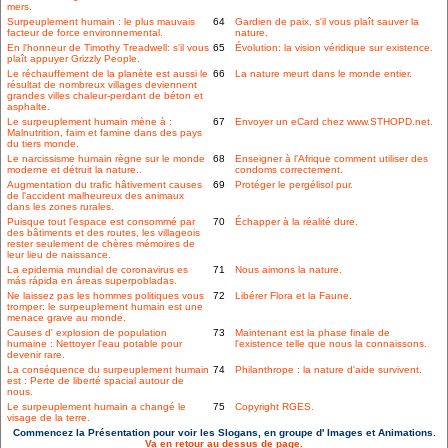
mers.
Surpeuplement humain : le plus mauvais
64
Gardien de paix, s'il vous plaît sauver la
facteur de force environnemental.
nature.
En l'honneur de Timothy Treadwell: s'il vous
65
Évolution: la vision véridique sur existence.
plaît appuyer Grizzly People.
Le réchauffement de la planète est aussi le
66
La nature meurt dans le monde entier.
résultat de nombreux villages deviennent
grandes villes chaleur-perdant de béton et
asphalte.
Le surpeuplement humain mène à :
67
Envoyer un eCard chez www.STHOPD.net.
Malnutrition, faim et famine dans des pays
du tiers monde.
Le narcissisme humain règne sur le monde
68
Enseigner à l'Afrique comment utiliser des
moderne et détruit la nature..
condoms correctement.
Augmentation du trafic hâtivement causes
69
Protéger le pergélisol pur.
de l'accident malheureux des animaux
dans les zones rurales.
Puisque tout l'espace est consommé par
70
Échapper à la réalité dure.
des bâtiments et des routes, les villageois
rester seulement de chères mémoires de
leur lieu de naissance.
La epidemia mundial de coronavirus es
71
Nous aimons la nature.
más rápida en áreas superpobladas.
Ne laissez pas les hommes politiques vous
72
Libérer Flora et la Faune.
tromper: le surpeuplement humain est une
menace grave au monde.
Causes d' explosion de population
73
Maintenant est la phase finale de
humaine : Nettoyer l'eau potable pour
l'existence telle que nous la connaissons.
devenir rare.
La conséquence du surpeuplement humain
74
Philanthrope : la nature d'aide survivent.
est : Perte de liberté spacial autour de
nous.
Le surpeuplement humain a changé le
75
Copyright RGES.
visage de la terre.
Commencez la Présentation pour voir les Slogans, en groupe d' Images et Animations.
Va en retour au dessus de page.