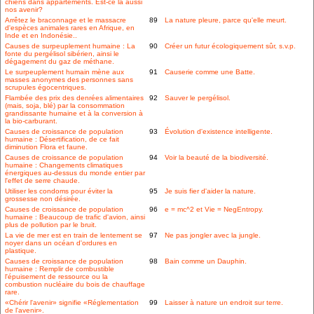
chiens dans appartements. Est-ce là aussi
nos avenir?
Arrêtez le braconnage et le massacre
89
La nature pleure, parce qu'elle meurt.
d'espèces animales rares en Afrique, en
Inde et en Indonésie..
Causes de surpeuplement humaine : La
90
Créer un futur écologiquement sûr, s.v.p.
fonte du pergélisol sibérien, ainsi le
dégagement du gaz de méthane.
Le surpeuplement humain mène aux
91
Causerie comme une Batte.
masses anonymes des personnes sans
scrupules égocentriques.
Flambée des prix des denrées alimentaires
92
Sauver le pergélisol.
(mais, soja, blé) par la consommation
grandissante humaine et à la conversion à
la bio-carburant.
Causes de croissance de population
93
Évolution d'existence intelligente.
humaine : Désertification, de ce fait
diminution Flora et faune.
Causes de croissance de population
94
Voir la beauté de la biodiversité.
humaine : Changements climatiques
énergiques au-dessus du monde entier par
l'effet de serre chaude.
Utiliser les condoms pour éviter la
95
Je suis fier d'aider la nature.
grossesse non désirée.
Causes de croissance de population
96
e = mc^2 et Vie = NegEntropy.
humaine : Beaucoup de trafic d'avion, ainsi
plus de pollution par le bruit.
La vie de mer est en train de lentement se
97
Ne pas jongler avec la jungle.
noyer dans un océan d'ordures en
plastique.
Causes de croissance de population
98
Bain comme un Dauphin.
humaine : Remplir de combustible
l'épuisement de ressource ou la
combustion nucléaire du bois de chauffage
rare.
«Chérir l'avenir» signifie «Réglementation
99
Laisser à nature un endroit sur terre.
de l'avenir».