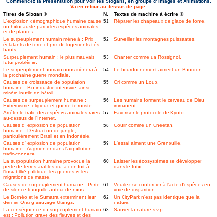
Commencez la Présentation pour voir les Slogans, en groupe d' Images et Animations.
Va en retour au dessus de page.
Titres de Slogan ©
N.
Textes de machine à écrire ©
L'explosion démographique humaine cause
51
Réparer les chapeaux de glace de fonte.
un holocauste parmi les espèces animales
et de plantes.
Le surpeuplement humain mène à : Prix
52
Surveiller les montagnes puissantes.
éclatants de terre et prix de logements trés
hauts.
Surpeuplement humain : le plus mauvais
53
Chanter comme un Rossignol.
futur problème.
Le surpeuplement humain nous mènera à
54
Le bourdonnement aiment un Bourdon.
la prochaine guerre mondiale.
Causes de croissance de population
55
Cri comme un Loup.
humaine : Bio-industrie intensive, ainsi
misère inutile de bétail.
Causes de surpeuplement humaine :
56
Les humains forment le cerveau de Dieu
Extrémisme religieux et guerre terroriste.
immanent.
Arrêter le trafic des espèces animales rares
57
Favoriser le protocole de Kyoto.
au-dessus de l'Internet.
Causes d' explosion de population
58
Courir comme un Cheetah.
humaine : Destruction de jungle,
particulièrement Brasil et en Indonésie.
Causes d' explosion de population
59
L'essai aiment une Grenouille.
humaine : Augmenter dans l'airpollution
trafic-connexe.
La surpopulation humaine provoque la
60
Laisser les écosystèmes se développer
perte de terres arables qui a conduit à
dans le futur.
l'instabilité politique, les guerres et les
migrations de masse.
Causes de surpeuplement humaine : Perte
61
Veuillez se conformer à l'acte d'espèces en
de silence tranquille autour de nous.
voie de disparition.
Le Bornéo et le Sumatra exterminent leur
62
Un CityPark n'est pas identique que la
dernier Orang sauvage Utangs.
nature.
La conséquence du surpeuplement humain
63
Sauver la nature s.v.p..
est : Pollution grave des fleuves et des