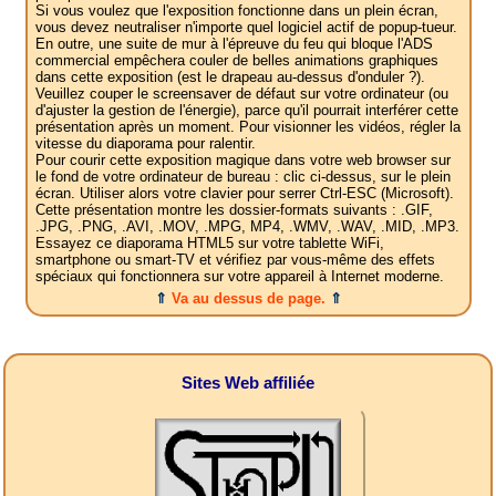
Si vous voulez que l'exposition fonctionne dans un plein écran,
vous devez neutraliser n'importe quel logiciel actif de popup-tueur.
En outre, une suite de mur à l'épreuve du feu qui bloque l'ADS
commercial empêchera couler de belles animations graphiques
dans cette exposition (est le drapeau au-dessus d'onduler ?).
Veuillez couper le screensaver de défaut sur votre ordinateur (ou
d'ajuster la gestion de l'énergie), parce qu'il pourrait interférer cette
présentation après un moment. Pour visionner les vidéos, régler la
vitesse du diaporama pour ralentir.
Pour courir cette exposition magique dans votre web browser sur
le fond de votre ordinateur de bureau : clic ci-dessus, sur le plein
écran. Utiliser alors votre clavier pour serrer Ctrl-ESC (Microsoft).
Cette présentation montre les dossier-formats suivants : .GIF,
.JPG, .PNG, .AVI, .MOV, .MPG, MP4, .WMV, .WAV, .MID, .MP3.
Essayez ce diaporama HTML5 sur votre tablette WiFi,
smartphone ou smart-TV et vérifiez par vous-même des effets
spéciaux qui fonctionnera sur votre appareil à Internet moderne.
⇑
Va au dessus de page.
⇑
Sites Web affiliée