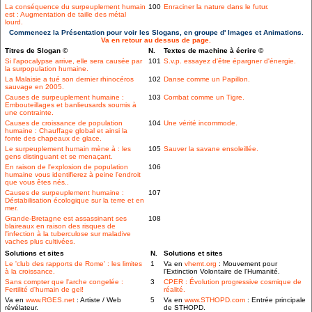
La conséquence du surpeuplement humain
100
Enraciner la nature dans le futur.
est : Augmentation de taille des métal
lourd.
Commencez la Présentation pour voir les Slogans, en groupe d' Images et Animations.
Va en retour au dessus de page.
Titres de Slogan ©
N.
Textes de machine à écrire ©
Si l'apocalypse arrive, elle sera causée par
101
S.v.p. essayez d'être épargner d'énergie.
la surpopulation humaine.
La Malaisie a tué son dernier rhinocéros
102
Danse comme un Papillon.
sauvage en 2005.
Causes de surpeuplement humaine :
103
Combat comme un Tigre.
Embouteillages et banlieusards soumis à
une contrainte.
Causes de croissance de population
104
Une vérité incommode.
humaine : Chauffage global et ainsi la
fonte des chapeaux de glace.
Le surpeuplement humain mène à : les
105
Sauver la savane ensoleillée.
gens distinguant et se menaçant.
En raison de l'explosion de population
106
humaine vous identifierez à peine l'endroit
que vous êtes nés..
Causes de surpeuplement humaine :
107
Déstabilisation écologique sur la terre et en
mer.
Grande-Bretagne est assassinant ses
108
blaireaux en raison des risques de
l'infection à la tuberculose sur maladive
vaches plus cultivées.
Solutions et sites
N.
Solutions et sites
Le 'club des rapports de Rome' : les limites
1
Va en
vhemt.org
: Mouvement pour
à la croissance.
l'Extinction Volontaire de l'Humanité.
Sans compter que l'arche congelée :
3
CPER : Évolution progressive cosmique de
Fertilité d'humain de gel!
réalité.
Va en
www.RGES.net
: Artiste / Web
5
Va en
www.STHOPD.com
: Entrée principale
révélateur.
de STHOPD.