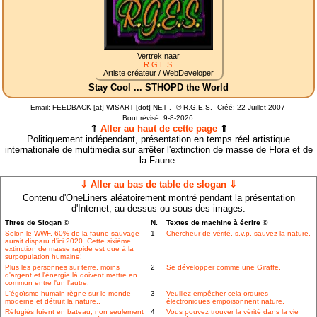
Vertrek naar
R.G.E.S.
Artiste créateur / WebDeveloper
Stay Cool ... STHOPD the World
Email: FEEDBACK [at] WISART [dot] NET .
©
R.G.E.S.
Créé: 22-Juillet-2007
Bout révisé:
9-8-2026.
⇑
Aller au haut de cette page
⇑
Politiquement indépendant, présentation en temps réel artistique
internationale de multimédia sur arrêter l'extinction de masse de Flora et de
la Faune.
⇓ Aller au bas de table de slogan ⇓
Contenu d'OneLiners aléatoirement montré pendant la présentation
d'Internet, au-dessus ou sous des images.
Titres de Slogan ©
N.
Textes de machine à écrire ©
Selon le WWF, 60% de la faune sauvage
1
Chercheur de vérité, s.v.p. sauvez la nature.
aurait disparu d'ici 2020. Cette sixième
extinction de masse rapide est due à la
surpopulation humaine!
Plus les personnes sur terre, moins
2
Se développer comme une Giraffe.
d'argent et l'énergie là doivent mettre en
commun entre l'un l'autre.
L'égoïsme humain règne sur le monde
3
Veuillez empêcher cela ordures
moderne et détruit la nature..
électroniques empoisonnent nature.
Réfugiés fuient en bateau, non seulement
4
Vous pouvez trouver la vérité dans la vie