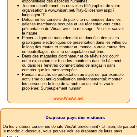
exponentielle des espèces humaines.
Tourner secrètement les nouvelles télégraphier de votre
organisation à www.wisart.net/Play-Slideshow.aspx?
language=FR .
Détourner les conseils de publicité numériques dans les
galeries marchande occupés et les réorienter vers cette
présentation de Wisart avec le message : Veuillez sauver
la nature.
Pincer la ligne de raccordement de données des piliers
graphiques électroniques de présentation dans les villes ou
le long des routes et montrer au monde la vraie cause des
embouteillages: densité de population extrême.
Dans des magasins d'ordinateur et de télévision: courir
cette exposition sur tous les moniteurs dans le bâtiment,
ou dans les fenêtres commerciales de magasin sans
compter que les rues occupées.
Pendant marchs de protestation au sujet de, par exemple,
activisme ou anti-globalisation environnemental: montrer
les personnes le long de la route ce qui est le vrai le
problème: Surpeuplement humain!
www.WisArt.net
Drapeaux pays des visiteurs
Où les visiteurs concernés de site WisArt proviennent? Eh bien, de partout
le monde: ci-dessous, vous pouvez voir les drapeaux de leurs pays.