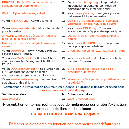
REHOPE : Régler l'écologie moralement
7
Go to
www.change.org
: Surpopulation -
humaine de surpeuplement.
introduction urgente de contrôles de
naissance dans le monde entier
WisArt : Cybernétique sage d'art.
9
Va en
www.peta.org
: Les gens pour le
traitement éthique des animaux.
Va en
R.E.H.O.P.E.
: ReHope l'Avenir.
11
LOVENIC : L'amour obtient l'évolution
visionnaire, ainsi la nature que j'aime.
Va en
www.vier-pfoten.de
: Plus d'humanité
13
Va en
www.CPER.org
: Cours en
pour les animaux.
environnement d'apprentissage en ligne.
STHOPD : Arrêter les désastres humains
15
Gardiens de la Terre, veuillez sauver la
terribles de surpeuplement.
nature.
Gardien de paix, s'il vous plaît sauver la
17
Va en
www.STHOPD.net
: Envoyer une E-
nature.
carte politique ou artistique.
Va en
www.wwf.fr
: WWF ~ Fonds Mondial
19
Chercheur de vérité, s.v.p. sauvez la nature.
pour la Nature France.
Va en
www.WisArt.net
: Cette SlideShow
21
Va en
www.komitee.de
: Comité contre le
internationale (en 5 langues: EN, NL, DE,
meurtre d'oiseaux.
FR, ES).
Va en
www.seashepherd.fr
: Sea Shepherd
23
S.v.p. délivrance Flora et faune de
FR ~ organisation actions directes
destruction de masse.
internationale de préserver les Océans.
Va en
www.animalsasia.org
: Le bien être
25
Voulez-vous faire partie du problème ou de
des chats et des chiens.
la solution?
Commencez la Présentation pour voir les Slogans, en groupe d' Images et Animations.
Va en retour au dessus de page.
Solutions et sites
N.
Solutions et sites
www.wisart.net
27
Wise Art Cybernetics
Présentation en temps réel artistique de multimédia sur arrêter l'extinction
de masse de flora et de la faune.
⇑ Aller au Haut de la table de slogan ⇑
Démarrer le diaporama en fonction des paramètres par défaut fixes