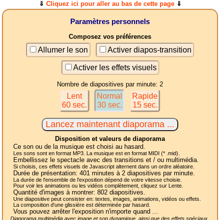
⇓
Cliquez ici pour aller au bas de cette page
⇓
Paramètres personnels
Composez vos préférences
Allumer le son
Activer diapos-transition
Activer les effets visuels
Nombre de diapositives par minute: 2
Lent
Normal
Rapide
60 sec.
30 sec.
15 sec.
Disposition et valeurs de diaporama
Ce son ou de la musique est choisi au hasard.
Les sons sont en format MP3. La musique est en format MIDI (* .mid).
Embellissez le spectacle avec des transitions et / ou multimédia.
Si choisis, ces effets visuels de Javascript alternent dans un ordre aléatoire.
Durée de présentation:
401
minutes à 2
diapositives
par minute.
La durée de l'ensemble de l'exposition dépend de votre vitesse choisie.
Pour voir les animations ou les vidéos complètement, cliquez sur Lente.
Quantité d'images à montrer:
802
diapositives.
Une diapositive peut consister en: textes, images, animations, vidéos ou effets.
La composition d'une glissière est déterminée par hasard.
Vous pouvez arrêter l'exposition n'importe quand ...
Diaporama multimédia avec image et son dynamique, ainsi que des effets spéciaux,