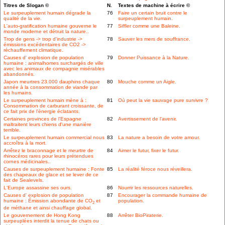
Titres de Slogan ©
N.
Textes de machine à écrire ©
Le surpeuplement humain dégrade la
76
Faire un certain bruit contre le
qualité de la vie.
surpeuplement humain.
L'auto-gratification humaine gouverne le
77
Siffler comme une Baleine.
monde moderne et détruit la nature..
Trop de gens -> trop d'industrie ->
78
Sauver les mers de souffrance.
émissions excédentaires de CO2 ->
réchauffement climatique.
Causes d' explosion de population
79
Donner Puissance à la Nature.
humaine : animalhomes surchargés de ville
avec les animaux de compagnie misérables
abandonnés.
Japon meurtres 23.000 dauphins chaque
80
Mouche comme un Aigle.
année à la consommation de viande par
les humains.
Le surpeuplement humain mène à :
81
Où peut la vie sauvage pure survivre ?
Consommation de carburant croissante, de
ce fait prix de l'énergie éclatants.
Certaines provinces de l'Espagne
82
Avertissement de l'avenir.
maltraitent leurs chiens d'une manière
terrible.
Le surpeuplement humain commercial nous
83
La nature a besoin de votre amour.
accroîtra à la mort.
Arrêtez le braconnage et le meurtre de
84
Aimer le futur, fixer le futur.
rhinocéros rares pour leurs prétendues
cornes médicinales..
Causes de surpeuplement humaine : Fonte
85
La réalité féroce nous réveillera.
des chapeaux de glace et se lever de ce
fait de Sealevels.
L'Europe assassine ses ours.
86
Nourrir les ressources naturelles.
Causes d' explosion de population
87
Encourager la commande humaine de
humaine : Émission abondante de CO
et
population.
2
de méthane et ainsi chauffage global.
Le gouvernement de Hong Kong
88
Arrêter BioPiraterie.
surpeuplées interdit la tenue de chats ou