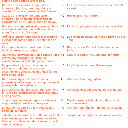
jungle d'être coupés vers le bas.
Causes de croissance de population
39
Les océans sont les reins de notre planète
humaine : Un plus grand trou dans la
vivante.
couche d'ozone et pèlent ainsi le Cancer.
Causes d' explosion de population
40
Humm aiment un Colibri.
humaine : Le chômage impitoyable de
concurrence et d'augmentation de travail.
Causes de surpeuplement humaine : Terre
41
Évolution progressive cosmique de réalité.
rare d'excédent de guerre de propriété
entre l'Israel et la Palestine.
Arrêtez le braconnage illégal et le meurtre
42
Les forêts tropicales sont les poumons de la
d'éléphants rares pour leurs défenses en
Terre.
ivoire.
Le surpeuplement humain détruit les
43
Promouvoir le Conseil d'intendance de
habitats animaux sensibles.
forêt.
Couvre-feu pitoyable pour des chats et des
44
Nature is part of YOU are part of nature.
chiens en Allemagne en raison de
manifestation possible de grippe aviaire.
La quantité toujours croissante de
45
La piqûre aiment une Pastenague.
bâtiments et de routes cause les
changements climatiques peu désirés des
pays surpeuplés.
De l'homme hyper-croissance de la
46
Arrêter le chauffage global.
population est la rage monstre qui détruit le
paysage de notre planète.
Le croissance de population humain mène
47
Activisme environnemental pour la nature.
à : Écart de élargissement entre les nantis
et les pauvres.
Trop émigration des réfugiés conduit à la
48
Bientôt viendra la fin du monde comme
surpopulation dans les autres pays.
nous le savons.
La nature fait partie de toi / vous faites
49
Joindre notre équipe : Écarter le message.
partie de la nature.
Jakarta à croissance rapide (Indonésie) est
50
J'ai perdu ma religion et ai trouvé la vérité.
ainsi surchargé avec les personnes et les
bâtiments qu'ils noient dans les eaux de la
crue pluvieuses.