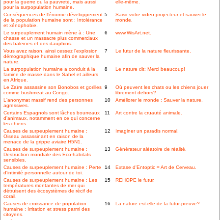
pour la guerre ou la pauvreté, mais aussi
elle-même.
pour la surpopulation humaine.
Conséquences de l'énorme développement
5
Saisir votre video projecteur et sauver le
de la population humaine sont : Intolérance
monde.
et xénophobie.
Le surpeuplement humain mène à : Une
6
www.WisArt.net.
chasse et un massacre plus commerciaux
des baleines et des dauphins.
Vous avez raison, ainsi cessez l'explosion
7
Le futur de la nature fleurissante.
démographique humaine afin de sauver la
nature.
La surpopulation humaine a conduit à la
8
Le nature dit: Merci beaucoup!
famine de masse dans le Sahel et ailleurs
en Afrique.
Le Zaïre assassine son Bonobos et gorilles
9
Où peuvent les chats ou les chiens jouer
comme bushmeat au Congo.
librement dehors?
L'anonymat massif rend des personnes
10
Améliorer le monde : Sauver la nature.
agressives.
Certains Espagnols sont lâches bourreaux
11
Art contre la cruauté animale.
d'animaux, notamment en ce qui concerne
les chiens.
Causes de surpeuplement humaine :
12
Imaginer un paradis normal.
Oiseau assassinant en raison de la
menace de la grippe aviaire H5N1.
Causes de surpeuplement humaine :
13
Générateur aléatoire de réalité.
Destruction mondiale des Eco-habitats
sensibles.
Causes de surpeuplement humaine : Perte
14
Extase d'Entoptic = Art de Cerveau.
d'intimité personnelle autour de toi.
Causes de surpeuplement humaine : Les
15
REHOPE le futur.
températures montantes de mer qui
détruisent des écosystèmes de récif de
corail.
Causes de croissance de population
16
La nature est-elle de la futur-preuve?
humaine : Irritation et stress parmi des
citoyens.