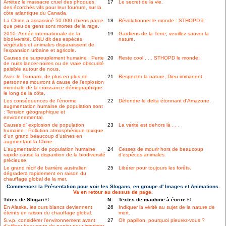
Arrêtez le massacre cruel des phoques,
17
Le secret de la vie.
des écorchés vifs pour leur fourrure, sur la
côte atlantique du Canada.
La Chine a assassiné 50.000 chiens parce
18
Révolutionner le monde : STHOPD il.
que peu de gens sont mortes de la rage.
2010: Année internationale de la
19
Gardiens de la Terre, veuillez sauver la
biodiversité. ONU dit des espèces
nature.
végétales et animales disparaissent de
l'expansion urbaine et agricole.
Causes de surpeuplement humaine : Perte
20
Reste cool . . . STHOPD le monde!
de nuits lancer-noires ou de vraie obscurité
paisible autour de nous.
Avec le Tsunami, de plus en plus de
21
Respecter la nature, Dieu immanent.
personnes mourront à cause de l'explosion
mondiale de la croissance démographique
le long de la côte.
Les conséquences de l'énorme
22
Défendre le delta étonnant d'Amazone.
augmentation humaine de population sont
: Tension géographique et
environnemental.
Causes d' explosion de population
23
La vérité est dehors là . . .
humaine : Pollution atmosphérique toxique
d'un grand beaucoup d'usines en
augmentant la Chine.
L'augmentation de population humaine
24
Cessez de mourir hors de beaucoup
rapide cause la disparition de la biodiversité
d'espèces animales.
précieuse.
Le grand récif de barrière australien
25
Libérer pour toujours les forêts.
dégradera rapidement en raison du
chauffage global de la mer.
Commencez la Présentation pour voir les Slogans, en groupe d' Images et Animations.
Va en retour au dessus de page.
Titres de Slogan ©
N.
Textes de machine à écrire ©
En Alaska, les ours blancs deviennent
26
Indiquer la vérité au sujet de la nature de
éteints en raison du chauffage global.
mort.
S.v.p. considérer l'environnement avant
27
Oh papillon, pourquoi pleurez-vous ?
d'utiliser beaucoup de papier pour imprimer