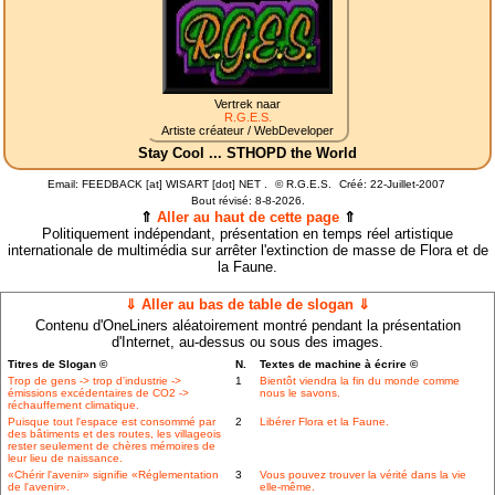
Vertrek naar
R.G.E.S.
Artiste créateur / WebDeveloper
Stay Cool ... STHOPD the World
Email: FEEDBACK [at] WISART [dot] NET .
©
R.G.E.S.
Créé: 22-Juillet-2007
Bout révisé:
8-8-2026.
⇑
Aller au haut de cette page
⇑
Politiquement indépendant, présentation en temps réel artistique
internationale de multimédia sur arrêter l'extinction de masse de Flora et de
la Faune.
⇓ Aller au bas de table de slogan ⇓
Contenu d'OneLiners aléatoirement montré pendant la présentation
d'Internet, au-dessus ou sous des images.
Titres de Slogan ©
N.
Textes de machine à écrire ©
Trop de gens -> trop d'industrie ->
1
Bientôt viendra la fin du monde comme
émissions excédentaires de CO2 ->
nous le savons.
réchauffement climatique.
Puisque tout l'espace est consommé par
2
Libérer Flora et la Faune.
des bâtiments et des routes, les villageois
rester seulement de chères mémoires de
leur lieu de naissance.
«Chérir l'avenir» signifie «Réglementation
3
Vous pouvez trouver la vérité dans la vie
de l'avenir».
elle-même.