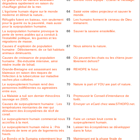
dégradera rapidement en raison du
chauffage global de la mer.
L'égoïsme humain règne sur le monde
64
Saisir votre video projecteur et sauver le
moderne et détruit la nature..
monde.
Réfugiés fuient en bateau, non seulement
65
Les humains forment le cerveau de Dieu
pour la guerre ou la pauvreté, mais aussi
immanent.
pour la surpopulation humaine.
La surpopulation humaine provoque la
66
Sauver la savane ensoleillée.
perte de terres arables qui a conduit à
l'instabilité politique, les guerres et les
migrations de masse.
Causes d' explosion de population
67
Nous aimons la nature.
humaine : Déboisement, de ce fait habitats
animaux diminuants.
Causes de croissance de population
68
Où peuvent les chats ou les chiens jouer
humaine : Bio-industrie intensive, ainsi
librement dehors?
misère inutile de bétail.
Grande-Bretagne est assassinant ses
69
REHOPE le futur.
blaireaux en raison des risques de
l'infection à la tuberculose sur maladive
vaches plus cultivées.
Le surpeuplement humain rend des
70
Nature is part of YOU are part of nature.
personnes indifférentes ou agressives
entre eux.
La Malaisie a tué son dernier rhinocéros
71
Promouvoir le Conseil d'intendance de
sauvage en 2005.
forêt.
Causes de surpeuplement humaine : Les
72
Envoyer un eCard chez www.STHOPD.net.
températures montantes de mer qui
détruisent des écosystèmes de récif de
corail.
Le surpeuplement humain commercial nous
73
Faire un certain bruit contre le
accroîtra à la mort.
surpeuplement humain.
Le surpeuplement humain mène à : Prix
74
Laisser les écosystèmes se développer
éclatants de terre et prix de logements trés
dans le futur.
hauts.
Le Bornéo et le Sumatra exterminent leur
75
Maintenant est la phase finale de