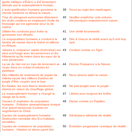
(jardin biblique d'Éden) a été lentement
détruite par le surpeuplement humain.
L'auto-gratification humaine gouverne le
39
Souci au sujet des marécages.
monde moderne et détruit la nature..
Trop de plongeurs autonomes détruisent
40
Veuillez empêcher cela ordures
les récifs coraliens en employant l'huile de
électroniques empoisonnent nature.
bronzage qui est agressive pour la vie
marine.
Utiliser les condoms pour éviter la
41
Une vérité incommode.
grossesse non désirée.
La surpopulation humaine a conduit à la
42
Dire à chacun la vérité avant qu'il soit trop
famine de masse dans le Sahel et ailleurs
tard.
en Afrique.
Jakarta à croissance rapide (Indonésie) est
43
Combat comme un Tigre.
ainsi surchargé avec les personnes et les
bâtiments qu'ils noient dans les eaux de la
crue pluvieuses.
La vie de mer est en train de lentement se
44
Donner Puissance à la Nature.
noyer dans un océan d'ordures en
plastique.
Des milliards de roulements de papier de
45
Nous aimons aider la nature.
toilette cause des millions d'arbres de
jungle d'être coupés vers le bas.
En Alaska, les ours blancs deviennent
46
Ne pas jongler avec la jungle.
éteints en raison du chauffage global.
Le surpeuplement humain a changé le
47
Libérer pour toujours les forêts.
visage de la terre.
Causes d' explosion de population
48
Danse comme un Papillon.
humaine : Pollution atmosphérique toxique
d'un grand beaucoup d'usines en
augmentant la Chine.
Causes de surpeuplement humaine :
49
Générateur aléatoire de réalité.
Destruction mondiale des Eco-habitats
sensibles.
Causes de croissance de population
50
Évolution progressive cosmique de réalité.
humaine : Irritation et stress parmi des