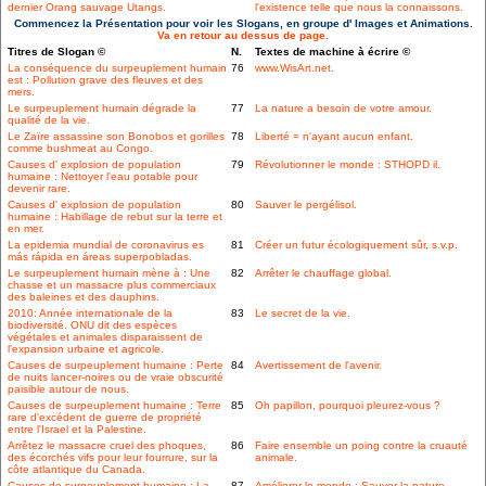
dernier Orang sauvage Utangs.
l'existence telle que nous la connaissons.
Commencez la Présentation pour voir les Slogans, en groupe d' Images et Animations.
Va en retour au dessus de page.
Titres de Slogan ©
N.
Textes de machine à écrire ©
La conséquence du surpeuplement humain
76
www.WisArt.net.
est : Pollution grave des fleuves et des
mers.
Le surpeuplement humain dégrade la
77
La nature a besoin de votre amour.
qualité de la vie.
Le Zaïre assassine son Bonobos et gorilles
78
Liberté = n'ayant aucun enfant.
comme bushmeat au Congo.
Causes d' explosion de population
79
Révolutionner le monde : STHOPD il.
humaine : Nettoyer l'eau potable pour
devenir rare.
Causes d' explosion de population
80
Sauver le pergélisol.
humaine : Habillage de rebut sur la terre et
en mer.
La epidemia mundial de coronavirus es
81
Créer un futur écologiquement sûr, s.v.p.
más rápida en áreas superpobladas.
Le surpeuplement humain mène à : Une
82
Arrêter le chauffage global.
chasse et un massacre plus commerciaux
des baleines et des dauphins.
2010: Année internationale de la
83
Le secret de la vie.
biodiversité. ONU dit des espèces
végétales et animales disparaissent de
l'expansion urbaine et agricole.
Causes de surpeuplement humaine : Perte
84
Avertissement de l'avenir.
de nuits lancer-noires ou de vraie obscurité
paisible autour de nous.
Causes de surpeuplement humaine : Terre
85
Oh papillon, pourquoi pleurez-vous ?
rare d'excédent de guerre de propriété
entre l'Israel et la Palestine.
Arrêtez le massacre cruel des phoques,
86
Faire ensemble un poing contre la cruauté
des écorchés vifs pour leur fourrure, sur la
animale.
côte atlantique du Canada.
Causes de surpeuplement humaine : La
87
Améliorer le monde : Sauver la nature.