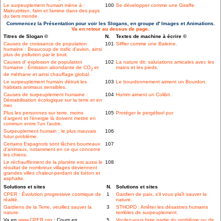
Le surpeuplement humain mène à :
100
Se développer comme une Giraffe.
Malnutrition, faim et famine dans des pays
du tiers monde.
Commencez la Présentation pour voir les Slogans, en groupe d' Images et Animations.
Va en retour au dessus de page.
Titres de Slogan ©
N.
Textes de machine à écrire ©
Causes de croissance de population
101
Siffler comme une Baleine.
humaine : Beaucoup de trafic d'avion, ainsi
plus de pollution par le bruit.
Causes d' explosion de population
102
La nature dit: salutations amicales avec les
humaine : Émission abondante de CO
et
mains et les pieds.
2
de méthane et ainsi chauffage global.
Le surpeuplement humain détruit les
103
Le bourdonnement aiment un Bourdon.
habitats animaux sensibles.
Causes de surpeuplement humaine :
104
Humm aiment un Colibri.
Déstabilisation écologique sur la terre et en
mer.
Plus les personnes sur terre, moins
105
Protéger le pergélisol pur.
d'argent et l'énergie là doivent mettre en
commun entre l'un l'autre.
Surpeuplement humain : le plus mauvais
106
futur problème.
Certains Espagnols sont lâches bourreaux
107
d'animaux, notamment en ce qui concerne
les chiens.
Le réchauffement de la planète est aussi le
108
résultat de nombreux villages deviennent
grandes villes chaleur-perdant de béton et
asphalte.
Solutions et sites
N.
Solutions et sites
CPER : Évolution progressive cosmique de
1
Gardien de paix, s'il vous plaît sauver la
réalité.
nature.
Gardiens de la Terre, veuillez sauver la
3
STHOPD : Arrêter les désastres humains
nature.
terribles de surpeuplement.
Va en
www.CPER.org
: Cours en
5
Voulez-vous faire partie du problème ou de