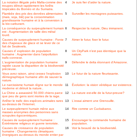
La notation illégale près Mafia-comme des
4
Je suis fier d'aider la nature.
troupes détruit rapidement les forêts
tropicales du Bornéo et du Sumatra.
Flambée des prix des denrées alimentaires
5
Surveiller les montagnes puissantes.
(mais, soja, blé) par la consommation
grandissante humaine et à la conversion à
la bio-carburant.
La conséquence du surpeuplement humain
6
Respecter la nature, Dieu immanent.
est : Augmentation de taille des métal
lourd.
Causes de surpeuplement humaine : Fonte
7
Aimer le futur, fixer le futur.
des chapeaux de glace et se lever de ce
fait de Sealevels.
Causes d' explosion de population
8
Un CityPark n'est pas identique que la
humaine : Augmenter dans l'airpollution
nature.
trafic-connexe.
L'augmentation de population humaine
9
Défendre le delta étonnant d'Amazone.
rapide cause la disparition de la biodiversité
précieuse.
Vous avez raison, ainsi cessez l'explosion
10
Le futur de la nature fleurissante.
démographique humaine afin de sauver la
nature.
Le narcissisme humain règne sur le monde
11
Évolution: la vision véridique sur existence.
moderne et détruit la nature..
La Chine a assassiné 50.000 chiens parce
12
La nature est-elle de la futur-preuve?
que peu de gens sont mortes de la rage.
Arrêter le trafic des espèces animales rares
13
L'essai aiment une Grenouille.
au-dessus de l'Internet.
Le surpeuplement humain mène aux
14
Rire comme un Cuckabaroo.
masses anonymes des personnes sans
scrupules égocentriques.
Causes de surpeuplement humaine :
15
Encourager la commande humaine de
Extrémisme religieux et guerre terroriste.
population.
Causes de croissance de population
16
Voir la beauté de la biodiversité.
humaine : Changements climatiques
énergiques au-dessus du monde entier par