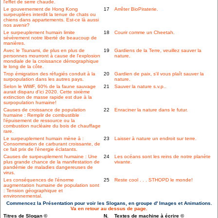
l'effet de serre chaude.
Le gouvernement de Hong Kong
17
Arrêter BioPiraterie.
surpeuplées interdit la tenue de chats ou
chiens dans appartements. Est-ce là aussi
nos avenir?
Le surpeuplement humain limite
18
Courir comme un Cheetah.
sévèrement notre liberté de beaucoup de
manières.
Avec le Tsunami, de plus en plus de
19
Gardiens de la Terre, veuillez sauver la
personnes mourront à cause de l'explosion
nature.
mondiale de la croissance démographique
le long de la côte.
Trop émigration des réfugiés conduit à la
20
Gardien de paix, s'il vous plaît sauver la
surpopulation dans les autres pays.
nature.
Selon le WWF, 60% de la faune sauvage
21
Sauver la nature s.v.p..
aurait disparu d'ici 2020. Cette sixième
extinction de masse rapide est due à la
surpopulation humaine!
Causes de croissance de population
22
Enraciner la nature dans le futur.
humaine : Remplir de combustible
l'épuisement de ressource ou la
combustion nucléaire du bois de chauffage
rare.
Le surpeuplement humain mène à :
23
Laisser à nature un endroit sur terre.
Consommation de carburant croissante, de
ce fait prix de l'énergie éclatants.
Causes de surpeuplement humaine : Une
24
Les océans sont les reins de notre planète
plus grande chance de la manifestation de
vivante.
pandémie de maladies dangereuses de
virus.
Les conséquences de l'énorme
25
Reste cool . . . STHOPD le monde!
augmentation humaine de population sont
: Tension géographique et
environnemental.
Commencez la Présentation pour voir les Slogans, en groupe d' Images et Animations.
Va en retour au dessus de page.
Titres de Slogan ©
N.
Textes de machine à écrire ©