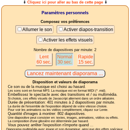
⇓
Cliquez ici pour aller au bas de cette page
⇓
Paramètres personnels
Composez vos préférences
Allumer le son
Activer diapos-transition
Activer les effets visuels
Nombre de diapositives par minute: 2
Lent
Normal
Rapide
60 sec.
30 sec.
15 sec.
Disposition et valeurs de diaporama
Ce son ou de la musique est choisi au hasard.
Les sons sont en format MP3. La musique est en format MIDI (* .mid).
Embellissez le spectacle avec des transitions et / ou multimédia.
Si choisis, ces effets visuels de Javascript alternent dans un ordre aléatoire.
Durée de présentation:
401
minutes à 2
diapositives
par minute.
La durée de l'ensemble de l'exposition dépend de votre vitesse choisie.
Pour voir les animations ou les vidéos complètement, cliquez sur Lente.
Quantité d'images à montrer:
802
diapositives.
Une diapositive peut consister en: textes, images, animations, vidéos ou effets.
La composition d'une glissière est déterminée par hasard.
Vous pouvez arrêter l'exposition n'importe quand ...
Diaporama multimédia avec image et son dynamique, ainsi que des effets spéciaux,