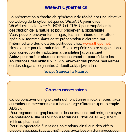
WiseArt Cybernetics
La présentation aléatoire de générateur de réalité est une initiative
de weblog de la cybernétique de WiseArt Cybernetics.
WisArt est filiale avec STHOPD et CPER pour empêcher la
destruction de la nature et pour préserver la biodiversité.
Vous pouvez envoyer les images, les animations et les effets
spéciaux montrés dans cette présentation à d'autres par
l'intermédiaire des e-cartes politiques chez
www.sthopd.net
.
Nos excuse pour la traduction. S.v.p. expédiez votre suggestions
pour correction de traduction à translation[at]wisart.net .
Aidez pour arrêter abus de l'environnement et pour réduire les
souffrances des animaux. S.v.p. envoyer des photos mouvantes
ou des slogans poignantes à: feedback[at]wisart.net .
S.v.p. Sauvez la Nature.
Choses nécessaires
Ce screensaver en ligne continuel fonctionne mieux si vous avez
au moins un raccordement à bande large d'Internet (par exemple
ADSL).
Pour regarder les graphiques et les animations brillants, employer
de préférence une résolution d'écran des Pixel de XGA (1024 x
768) ou plus haut.
Pour un spectacle fluent des animations ainsi que des effets
visuels spéciaux (Javascript), vous avez besoin d'un processeur