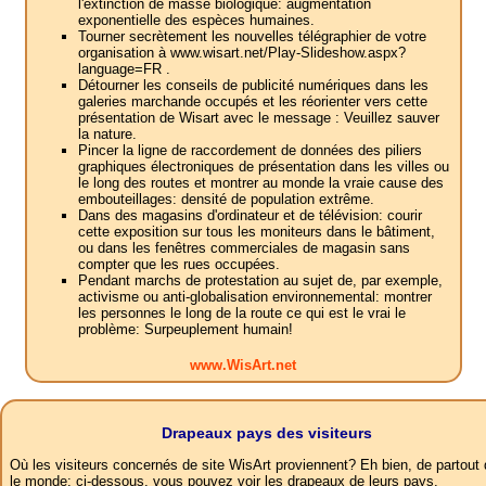
l'extinction de masse biologique: augmentation
exponentielle des espèces humaines.
Tourner secrètement les nouvelles télégraphier de votre
organisation à www.wisart.net/Play-Slideshow.aspx?
language=FR .
Détourner les conseils de publicité numériques dans les
galeries marchande occupés et les réorienter vers cette
présentation de Wisart avec le message : Veuillez sauver
la nature.
Pincer la ligne de raccordement de données des piliers
graphiques électroniques de présentation dans les villes ou
le long des routes et montrer au monde la vraie cause des
embouteillages: densité de population extrême.
Dans des magasins d'ordinateur et de télévision: courir
cette exposition sur tous les moniteurs dans le bâtiment,
ou dans les fenêtres commerciales de magasin sans
compter que les rues occupées.
Pendant marchs de protestation au sujet de, par exemple,
activisme ou anti-globalisation environnemental: montrer
les personnes le long de la route ce qui est le vrai le
problème: Surpeuplement humain!
www.WisArt.net
Drapeaux pays des visiteurs
Où les visiteurs concernés de site WisArt proviennent? Eh bien, de partout
le monde: ci-dessous, vous pouvez voir les drapeaux de leurs pays.