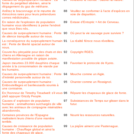
fonte du pergélisol sibérien, ainsi le
dégagement du gaz de méthane.
Arrêtez le braconnage et le meurtre de
88
Veuillez se conformer à l'acte d'espèces en
rhinocéros rares pour leurs prétendues
voie de disparition.
cornes médicinales..
En raison de l'explosion de population
89
Extase d'Entoptic = Art de Cerveau.
humaine vous identifierez à peine l'endroit
que vous êtes nés..
Causes de surpeuplement humaine : Perte
90
Où peut la vie sauvage pure survivre ?
de silence tranquille autour de nous.
La conséquence du surpeuplement humain
91
La réalité féroce nous réveillera.
est : Perte de liberté spacial autour de
nous.
Couvre-feu pitoyable pour des chats et des
92
Copyright RGES.
chiens en Allemagne en raison de
manifestation possible de grippe aviaire.
Japon meurtres 23.000 dauphins chaque
93
Favoriser le protocole de Kyoto.
année à la consommation de viande par
les humains.
Causes de surpeuplement humaine : Perte
94
Mouche comme un Aigle.
d'intimité personnelle autour de toi.
Causes de surpeuplement humaine :
95
Chanter comme un Rossignol.
Embouteillages et banlieusards soumis à
une contrainte.
En l'honneur de Timothy Treadwell: s'il vous
96
Réparer les chapeaux de glace de fonte.
plaît appuyer Grizzly People.
Causes d' explosion de population
97
Subsistances de Temps sur glisser dans le
humaine : animalhomes surchargés de ville
futur.
avec les animaux de compagnie misérables
abandonnés.
Certaines provinces de l'Espagne
98
Nourrir les ressources naturelles.
maltraitent leurs chiens d'une manière
terrible.
Causes de croissance de population
99
La piqûre aiment une Pastenague.
humaine : Chauffage global et ainsi la
fonte des chapeaux de glace.