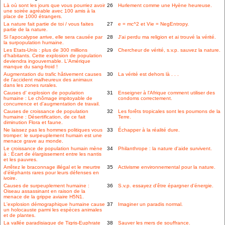
Là où sont les jours que vous pourriez avoir
26
Hurlement comme une Hyène heureuse.
une soirée agréable avec 100 amis à la
place de 1000 étrangers.
La nature fait partie de toi / vous faites
27
e = mc^2 et Vie = NegEntropy.
partie de la nature.
Si l'apocalypse arrive, elle sera causée par
28
J'ai perdu ma religion et ai trouvé la vérité.
la surpopulation humaine.
Les Etats-Unis : plus de 300 millions
29
Chercheur de vérité, s.v.p. sauvez la nature.
d'habitants. Cette explosion de population
deviendra ingouvernable. L'Amérique
manque du sang-froid !
Augmentation du trafic hâtivement causes
30
La vérité est dehors là . . .
de l'accident malheureux des animaux
dans les zones rurales.
Causes d' explosion de population
31
Enseigner à l'Afrique comment utiliser des
humaine : Le chômage impitoyable de
condoms correctement.
concurrence et d'augmentation de travail.
Causes de croissance de population
32
Les forêts tropicales sont les poumons de la
humaine : Désertification, de ce fait
Terre.
diminution Flora et faune.
Ne laissez pas les hommes politiques vous
33
Échapper à la réalité dure.
tromper: le surpeuplement humain est une
menace grave au monde.
Le croissance de population humain mène
34
Philanthrope : la nature d'aide survivent.
à : Écart de élargissement entre les nantis
et les pauvres.
Arrêtez le braconnage illégal et le meurtre
35
Activisme environnemental pour la nature.
d'éléphants rares pour leurs défenses en
ivoire.
Causes de surpeuplement humaine :
36
S.v.p. essayez d'être épargner d'énergie.
Oiseau assassinant en raison de la
menace de la grippe aviaire H5N1.
L'explosion démographique humaine cause
37
Imaginer un paradis normal.
un holocauste parmi les espèces animales
et de plantes.
La vallée paradisiaque de Tigris-Euphrate
38
Sauver les mers de souffrance.