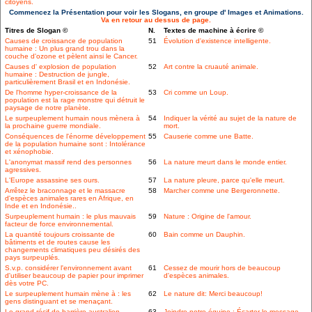
citoyens.
Commencez la Présentation pour voir les Slogans, en groupe d' Images et Animations.
Va en retour au dessus de page.
Titres de Slogan ©
N.
Textes de machine à écrire ©
Causes de croissance de population
51
Évolution d'existence intelligente.
humaine : Un plus grand trou dans la
couche d'ozone et pèlent ainsi le Cancer.
Causes d' explosion de population
52
Art contre la cruauté animale.
humaine : Destruction de jungle,
particulièrement Brasil et en Indonésie.
De l'homme hyper-croissance de la
53
Cri comme un Loup.
population est la rage monstre qui détruit le
paysage de notre planète.
Le surpeuplement humain nous mènera à
54
Indiquer la vérité au sujet de la nature de
la prochaine guerre mondiale.
mort.
Conséquences de l'énorme développement
55
Causerie comme une Batte.
de la population humaine sont : Intolérance
et xénophobie.
L'anonymat massif rend des personnes
56
La nature meurt dans le monde entier.
agressives.
L'Europe assassine ses ours.
57
La nature pleure, parce qu'elle meurt.
Arrêtez le braconnage et le massacre
58
Marcher comme une Bergeronnette.
d'espèces animales rares en Afrique, en
Inde et en Indonésie..
Surpeuplement humain : le plus mauvais
59
Nature : Origine de l'amour.
facteur de force environnemental.
La quantité toujours croissante de
60
Bain comme un Dauphin.
bâtiments et de routes cause les
changements climatiques peu désirés des
pays surpeuplés.
S.v.p. considérer l'environnement avant
61
Cessez de mourir hors de beaucoup
d'utiliser beaucoup de papier pour imprimer
d'espèces animales.
dès votre PC.
Le surpeuplement humain mène à : les
62
Le nature dit: Merci beaucoup!
gens distinguant et se menaçant.
Le grand récif de barrière australien
63
Joindre notre équipe : Écarter le message.