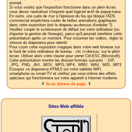
prompt.
Si vous voulez que l'exposition fonctionne dans un plein écran,
vous devez neutraliser n'importe quel logiciel actif de popup-tueur.
En outre, une suite de mur à l'épreuve du feu qui bloque l'ADS
commercial empêchera couler de belles animations graphiques
dans cette exposition (est le drapeau au-dessus d'onduler ?).
Veuillez couper le screensaver de défaut sur votre ordinateur (ou
d'ajuster la gestion de l'énergie), parce qu'il pourrait interférer cette
présentation après un moment. Pour visionner les vidéos, régler la
vitesse du diaporama pour ralentir.
Pour courir cette exposition magique dans votre web browser sur
le fond de votre ordinateur de bureau : clic ci-dessus, sur le plein
écran. Utiliser alors votre clavier pour serrer Ctrl-ESC (Microsoft).
Cette présentation montre les dossier-formats suivants : .GIF,
.JPG, .PNG, .AVI, .MOV, .MPG, MP4, .WMV, .WAV, .MID, .MP3.
Essayez ce diaporama HTML5 sur votre tablette WiFi,
smartphone ou smart-TV et vérifiez par vous-même des effets
spéciaux qui fonctionnera sur votre appareil à Internet moderne.
⇑
Va au dessus de page.
⇑
Sites Web affiliée