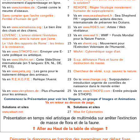
environnement d'apprentissage en ligne.
la solution?
Va en
www.komitee.de
: Comité contre le
7
REHOPE : Régler l'écologie moralement
meurtre d'oiseaux.
humaine de surpeuplement.
Sans compter que l'arche congelée :
9
Va en
www.seashepherd.fr
: Sea Shepherd
Fertilité d'humain de gel!
FR ~ organisation actions directes
internationale de préserver les Océans.
Va en
www.animalsasia.org
: Le bien être
11
Va en
www.RGES.net
: Artiste / Web
des chats et des chiens.
révélateur.
LOVENIC : L'amour obtient l'évolution
13
Va en
www.wwf.fr
: WWF ~ Fonds Mondial
visionnaire, ainsi la nature que j'aime.
pour la Nature France.
Le 'club des rapports de Rome' : les limites
15
Va en
vhemt.org
: Mouvement pour
à la croissance.
l'Extinction Volontaire de l'Humanité.
Va en
www.STHOPD.net
: Envoyer une E-
17
WisArt : Cybernétique sage d'art.
carte politique ou artistique.
Va en
www.WisArt.net
: Cette SlideShow
19
S.v.p. délivrance Flora et faune de
internationale (en 5 langues: EN, NL, DE,
destruction de masse.
FR, ES).
Va en
www.peta.org
: Les gens pour le
21
Chercheur de vérité, s.v.p. sauvez la nature.
traitement éthique des animaux.
Va en
R.E.H.O.P.E.
: ReHope l'Avenir.
23
Go to
www.change.org
: Surpopulation -
introduction urgente de contrôles de
naissance dans le monde entier
Va en
www.vier-pfoten.de
: Plus d'humanité
25
Va en
www.STHOPD.com
: Entrée principale
pour les animaux.
de STHOPD.
Commencez la Présentation pour voir les Slogans, en groupe d' Images et Animations.
Va en retour au dessus de page.
Solutions et sites
N.
Solutions et sites
www.wisart.net
27
Wise Art Cybernetics
Présentation en temps réel artistique de multimédia sur arrêter l'extinction
de masse de flora et de la faune.
⇑ Aller au Haut de la table de slogan ⇑
Démarrer le diaporama en fonction des paramètres par défaut fixes