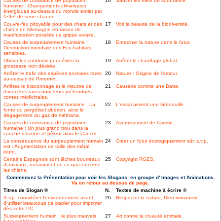
Causes de croissance de population
16
Sauver les mers de souffrance.
humaine : Changements climatiques
énergiques au-dessus du monde entier par
l'effet de serre chaude.
Couvre-feu pitoyable pour des chats et des
17
Voir la beauté de la biodiversité.
chiens en Allemagne en raison de
manifestation possible de grippe aviaire.
Causes de surpeuplement humaine :
18
Enraciner la nature dans le futur.
Destruction mondiale des Eco-habitats
sensibles.
Utiliser les condoms pour éviter la
19
Arrêter le chauffage global.
grossesse non désirée.
Arrêter le trafic des espèces animales rares
20
Nature : Origine de l'amour.
au-dessus de l'Internet.
Arrêtez le braconnage et le meurtre de
21
Causerie comme une Batte.
rhinocéros rares pour leurs prétendues
cornes médicinales..
Causes de surpeuplement humaine : La
22
L'essai aiment une Grenouille.
fonte du pergélisol sibérien, ainsi le
dégagement du gaz de méthane.
Causes de croissance de population
23
Avertissement de l'avenir.
humaine : Un plus grand trou dans la
couche d'ozone et pèlent ainsi le Cancer.
La conséquence du surpeuplement humain
24
Créer un futur écologiquement sûr, s.v.p.
est : Augmentation de taille des métal
lourd.
Certains Espagnols sont lâches bourreaux
25
Copyright RGES.
d'animaux, notamment en ce qui concerne
les chiens.
Commencez la Présentation pour voir les Slogans, en groupe d' Images et Animations.
Va en retour au dessus de page.
Titres de Slogan ©
N.
Textes de machine à écrire ©
S.v.p. considérer l'environnement avant
26
Respecter la nature, Dieu immanent.
d'utiliser beaucoup de papier pour imprimer
dès votre PC.
Surpeuplement humain : le plus mauvais
27
Art contre la cruauté animale.