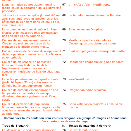
nature.
L'augmentation de population humaine
67
e = mc^2 et Vie = NegEntropy.
rapide cause la disparition de la biodiversité
précieuse.
Jakarta à croissance rapide (Indonésie) est
68
Le bourdonnement aiment un Bourdon.
ainsi surchargé avec les personnes et les
bâtiments qu'ils noient dans les eaux de la
crue pluvieuses.
Le surpeuplement humain mène à : Une
69
Bain comme un Dauphin.
chasse et un massacre plus commerciaux
des baleines et des dauphins.
Causes de surpeuplement humaine :
70
Veuillez empêcher cela ordures
Oiseau assassinant en raison de la
électroniques empoisonnent nature.
menace de la grippe aviaire H5N1.
Conséquences de l'énorme développement
71
Évolution progressive cosmique de réalité.
de la population humaine sont : Intolérance
et xénophobie.
Causes de croissance de population
72
Réparer les chapeaux de glace de fonte.
humaine : Remplir de combustible
l'épuisement de ressource ou la
combustion nucléaire du bois de chauffage
rare.
La vallée paradisiaque de Tigris-Euphrate
73
www.WisArt.net.
(jardin biblique d'Éden) a été lentement
détruite par le surpeuplement humain.
Causes de surpeuplement humaine : Les
74
Imaginer un paradis normal.
températures montantes de mer qui
détruisent des écosystèmes de récif de
corail.
Causes d' explosion de population
75
Saisir votre video projecteur et sauver le
humaine : animalhomes surchargés de ville
monde.
avec les animaux de compagnie misérables
abandonnés.
Commencez la Présentation pour voir les Slogans, en groupe d' Images et Animations.
Va en retour au dessus de page.
Titres de Slogan ©
N.
Textes de machine à écrire ©
La Malaisie a tué son dernier rhinocéros
76
Sauver la nature s.v.p..