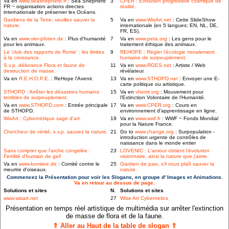
Va en
www.seashepherd.fr
: Sea Shepherd
3
CPER : Évolution progressive cosmique de
FR ~ organisation actions directes
réalité.
internationale de préserver les Océans.
Gardiens de la Terre, veuillez sauver la
5
Va en
www.WisArt.net
: Cette SlideShow
nature.
internationale (en 5 langues: EN, NL, DE,
FR, ES).
Va en
www.vier-pfoten.de
: Plus d'humanité
7
Va en
www.peta.org
: Les gens pour le
pour les animaux.
traitement éthique des animaux.
Le 'club des rapports de Rome' : les limites
9
REHOPE : Régler l'écologie moralement
à la croissance.
humaine de surpeuplement.
S.v.p. délivrance Flora et faune de
11
Va en
www.RGES.net
: Artiste / Web
destruction de masse.
révélateur.
Va en
R.E.H.O.P.E.
: ReHope l'Avenir.
13
Va en
www.STHOPD.net
: Envoyer une E-
carte politique ou artistique.
STHOPD : Arrêter les désastres humains
15
Va en
vhemt.org
: Mouvement pour
terribles de surpeuplement.
l'Extinction Volontaire de l'Humanité.
Va en
www.STHOPD.com
: Entrée principale
17
Va en
www.CPER.org
: Cours en
de STHOPD.
environnement d'apprentissage en ligne.
WisArt : Cybernétique sage d'art.
19
Va en
www.wwf.fr
: WWF ~ Fonds Mondial
pour la Nature France.
Chercheur de vérité, s.v.p. sauvez la nature.
21
Go to
www.change.org
: Surpopulation -
introduction urgente de contrôles de
naissance dans le monde entier
Sans compter que l'arche congelée :
23
LOVENIC : L'amour obtient l'évolution
Fertilité d'humain de gel!
visionnaire, ainsi la nature que j'aime.
Va en
www.komitee.de
: Comité contre le
25
Gardien de paix, s'il vous plaît sauver la
meurtre d'oiseaux.
nature.
Commencez la Présentation pour voir les Slogans, en groupe d' Images et Animations.
Va en retour au dessus de page.
Solutions et sites
N.
Solutions et sites
www.wisart.net
27
Wise Art Cybernetics
Présentation en temps réel artistique de multimédia sur arrêter l'extinction
de masse de flora et de la faune.
⇑ Aller au Haut de la table de slogan ⇑