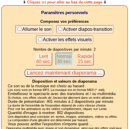
⇓
Cliquez ici pour aller au bas de cette page
⇓
Paramètres personnels
Composez vos préférences
Allumer le son
Activer diapos-transition
Activer les effets visuels
Nombre de diapositives par minute: 2
Lent
Normal
Rapide
60 sec.
30 sec.
15 sec.
Disposition et valeurs de diaporama
Ce son ou de la musique est choisi au hasard.
Les sons sont en format MP3. La musique est en format MIDI (* .mid).
Embellissez le spectacle avec des transitions et / ou multimédia.
Si choisis, ces effets visuels de Javascript alternent dans un ordre aléatoire.
Durée de présentation:
401
minutes à 2
diapositives
par minute.
La durée de l'ensemble de l'exposition dépend de votre vitesse choisie.
Pour voir les animations ou les vidéos complètement, cliquez sur Lente.
Quantité d'images à montrer:
802
diapositives.
Une diapositive peut consister en: textes, images, animations, vidéos ou effets.
La composition d'une glissière est déterminée par hasard.
Vous pouvez arrêter l'exposition n'importe quand ...
Diaporama multimédia avec image et son dynamique, ainsi que des effets spéciaux,