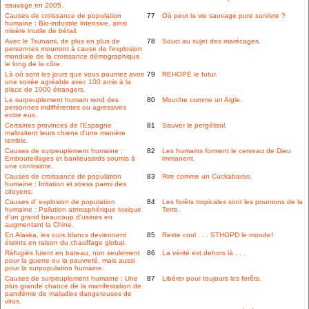
sauvage en 2005.
Causes de croissance de population
77
Où peut la vie sauvage pure survivre ?
humaine : Bio-industrie intensive, ainsi
misère inutile de bétail.
Avec le Tsunami, de plus en plus de
78
Souci au sujet des marécages.
personnes mourront à cause de l'explosion
mondiale de la croissance démographique
le long de la côte.
Là où sont les jours que vous pourriez avoir
79
REHOPE le futur.
une soirée agréable avec 100 amis à la
place de 1000 étrangers.
Le surpeuplement humain rend des
80
Mouche comme un Aigle.
personnes indifférentes ou agressives
entre eux.
Certaines provinces de l'Espagne
81
Sauver le pergélisol.
maltraitent leurs chiens d'une manière
terrible.
Causes de surpeuplement humaine :
82
Les humains forment le cerveau de Dieu
Embouteillages et banlieusards soumis à
immanent.
une contrainte.
Causes de croissance de population
83
Rire comme un Cuckabaroo.
humaine : Irritation et stress parmi des
citoyens.
Causes d' explosion de population
84
Les forêts tropicales sont les poumons de la
humaine : Pollution atmosphérique toxique
Terre.
d'un grand beaucoup d'usines en
augmentant la Chine.
En Alaska, les ours blancs deviennent
85
Reste cool . . . STHOPD le monde!
éteints en raison du chauffage global.
Réfugiés fuient en bateau, non seulement
86
La vérité est dehors là . . .
pour la guerre ou la pauvreté, mais aussi
pour la surpopulation humaine.
Causes de surpeuplement humaine : Une
87
Libérer pour toujours les forêts.
plus grande chance de la manifestation de
pandémie de maladies dangereuses de
virus.