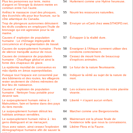
Plus les personnes sur terre, moins
54
Hurlement comme une Hyène heureuse.
d'argent et l'énergie là doivent mettre en
commun entre l'un l'autre.
Arrêtez le massacre cruel des phoques,
55
Nourrir les ressources naturelles.
des écorchés vifs pour leur fourrure, sur la
côte atlantique du Canada.
Trop de plongeurs autonomes détruisent
56
Envoyer un eCard chez www.STHOPD.net.
les récifs coraliens en employant l'huile de
bronzage qui est agressive pour la vie
marine.
Causes d' explosion de population
57
Échapper à la réalité dure.
humaine : Le chômage impitoyable de
concurrence et d'augmentation de travail.
Causes de surpeuplement humaine : Perte
58
Enseigner à l'Afrique comment utiliser des
de silence tranquille autour de nous.
condoms correctement.
Causes de croissance de population
59
Cessez de mourir hors de beaucoup
humaine : Chauffage global et ainsi la
d'espèces animales.
fonte des chapeaux de glace.
La epidemia mundial de coronavirus es
60
Le futur de la nature fleurissante.
más rápida en áreas superpobladas.
Puisque tout l'espace est consommé par
61
Indiquer la vérité au sujet de la nature de
des bâtiments et des routes, les villageois
mort.
rester seulement de chères mémoires de
leur lieu de naissance.
Causes d' explosion de population
62
Les océans sont les reins de notre planète
humaine : Nettoyer l'eau potable pour
vivante.
devenir rare.
Le surpeuplement humain mène à :
63
Liberté = n'ayant aucun enfant.
Malnutrition, faim et famine dans des pays
du tiers monde.
Le surpeuplement humain détruit les
64
Marcher comme une Bergeronnette.
habitats animaux sensibles.
Le surpeuplement humain mène à : les
65
Maintenant est la phase finale de
gens distinguant et se menaçant.
l'existence telle que nous la connaissons.
Vous avez raison, ainsi cessez l'explosion
66
Libérer Flora et la Faune.
démographique humaine afin de sauver la