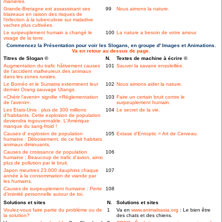
manières.
Grande-Bretagne est assassinant ses
99
Nous aimons la nature.
blaireaux en raison des risques de
l'infection à la tuberculose sur maladive
vaches plus cultivées.
Le surpeuplement humain a changé le
100
La nature a besoin de votre amour.
visage de la terre.
Commencez la Présentation pour voir les Slogans, en groupe d' Images et Animations.
Va en retour au dessus de page.
Titres de Slogan ©
N.
Textes de machine à écrire ©
Augmentation du trafic hâtivement causes
101
Sauver la savane ensoleillée.
de l'accident malheureux des animaux
dans les zones rurales.
Le Bornéo et le Sumatra exterminent leur
102
Nous aimons aider la nature.
dernier Orang sauvage Utangs.
«Chérir l'avenir» signifie «Réglementation
103
Faire un certain bruit contre le
de l'avenir».
surpeuplement humain.
Les Etats-Unis : plus de 300 millions
104
Le secret de la vie.
d'habitants. Cette explosion de population
deviendra ingouvernable. L'Amérique
manque du sang-froid !
Causes d' explosion de population
105
Extase d'Entoptic = Art de Cerveau.
humaine : Déboisement, de ce fait habitats
animaux diminuants.
Causes de croissance de population
106
humaine : Beaucoup de trafic d'avion, ainsi
plus de pollution par le bruit.
Japon meurtres 23.000 dauphins chaque
107
année à la consommation de viande par
les humains.
Causes de surpeuplement humaine : Perte
108
d'intimité personnelle autour de toi.
Solutions et sites
N.
Solutions et sites
Voulez-vous faire partie du problème ou de
1
Va en
www.animalsasia.org
: Le bien être
la solution?
des chats et des chiens.