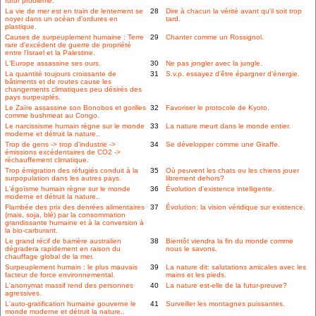
futur problème.
La vie de mer est en train de lentement se
28
Dire à chacun la vérité avant qu'il soit trop
noyer dans un océan d'ordures en
tard.
plastique.
Causes de surpeuplement humaine : Terre
29
Chanter comme un Rossignol.
rare d'excédent de guerre de propriété
entre l'Israel et la Palestine.
L'Europe assassine ses ours.
30
Ne pas jongler avec la jungle.
La quantité toujours croissante de
31
S.v.p. essayez d'être épargner d'énergie.
bâtiments et de routes cause les
changements climatiques peu désirés des
pays surpeuplés.
Le Zaïre assassine son Bonobos et gorilles
32
Favoriser le protocole de Kyoto.
comme bushmeat au Congo.
Le narcissisme humain règne sur le monde
33
La nature meurt dans le monde entier.
moderne et détruit la nature..
Trop de gens -> trop d'industrie ->
34
Se développer comme une Giraffe.
émissions excédentaires de CO2 ->
réchauffement climatique.
Trop émigration des réfugiés conduit à la
35
Où peuvent les chats ou les chiens jouer
surpopulation dans les autres pays.
librement dehors?
L'égoïsme humain règne sur le monde
36
Évolution d'existence intelligente.
moderne et détruit la nature..
Flambée des prix des denrées alimentaires
37
Évolution: la vision véridique sur existence.
(mais, soja, blé) par la consommation
grandissante humaine et à la conversion à
la bio-carburant.
Le grand récif de barrière australien
38
Bientôt viendra la fin du monde comme
dégradera rapidement en raison du
nous le savons.
chauffage global de la mer.
Surpeuplement humain : le plus mauvais
39
La nature dit: salutations amicales avec les
facteur de force environnemental.
mains et les pieds.
L'anonymat massif rend des personnes
40
La nature est-elle de la futur-preuve?
agressives.
L'auto-gratification humaine gouverne le
41
Surveiller les montagnes puissantes.
monde moderne et détruit la nature..