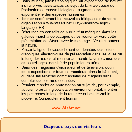
Dans musea, jardins zoologiques ou expositions de nature:
instruire vos assistances au sujet de la vraie cause de
l'extinction de masse biologique: augmentation
exponentielle des espèces humaines.
Tourner secrètement les nouvelles télégraphier de votre
organisation à www.wisart.net/Play-Slideshow.aspx?
language=FR .
Détourner les conseils de publicité numériques dans les
galeries marchande occupés et les réorienter vers cette
présentation de Wisart avec le message : Veuillez sauver
la nature.
Pincer la ligne de raccordement de données des piliers
graphiques électroniques de présentation dans les villes ou
le long des routes et montrer au monde la vraie cause des
embouteillages: densité de population extrême.
Dans des magasins d'ordinateur et de télévision: courir
cette exposition sur tous les moniteurs dans le bâtiment,
ou dans les fenêtres commerciales de magasin sans
compter que les rues occupées.
Pendant marchs de protestation au sujet de, par exemple,
activisme ou anti-globalisation environnemental: montrer
les personnes le long de la route ce qui est le vrai le
problème: Surpeuplement humain!
www.WisArt.net
Drapeaux pays des visiteurs