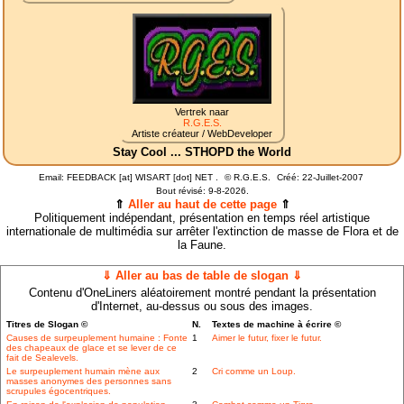
Vertrek naar
R.G.E.S.
Artiste créateur / WebDeveloper
Stay Cool ... STHOPD the World
Email: FEEDBACK [at] WISART [dot] NET .
©
R.G.E.S.
Créé: 22-Juillet-2007
Bout révisé:
9-8-2026.
⇑
Aller au haut de cette page
⇑
Politiquement indépendant, présentation en temps réel artistique
internationale de multimédia sur arrêter l'extinction de masse de Flora et de
la Faune.
⇓ Aller au bas de table de slogan ⇓
Contenu d'OneLiners aléatoirement montré pendant la présentation
d'Internet, au-dessus ou sous des images.
Titres de Slogan ©
N.
Textes de machine à écrire ©
Causes de surpeuplement humaine : Fonte
1
Aimer le futur, fixer le futur.
des chapeaux de glace et se lever de ce
fait de Sealevels.
Le surpeuplement humain mène aux
2
Cri comme un Loup.
masses anonymes des personnes sans
scrupules égocentriques.