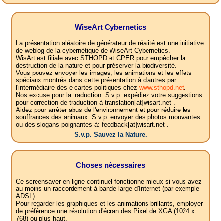
WiseArt Cybernetics
La présentation aléatoire de générateur de réalité est une initiative
de weblog de la cybernétique de WiseArt Cybernetics.
WisArt est filiale avec STHOPD et CPER pour empêcher la
destruction de la nature et pour préserver la biodiversité.
Vous pouvez envoyer les images, les animations et les effets
spéciaux montrés dans cette présentation à d'autres par
l'intermédiaire des e-cartes politiques chez
www.sthopd.net
.
Nos excuse pour la traduction. S.v.p. expédiez votre suggestions
pour correction de traduction à translation[at]wisart.net .
Aidez pour arrêter abus de l'environnement et pour réduire les
souffrances des animaux. S.v.p. envoyer des photos mouvantes
ou des slogans poignantes à: feedback[at]wisart.net .
S.v.p. Sauvez la Nature.
Choses nécessaires
Ce screensaver en ligne continuel fonctionne mieux si vous avez
au moins un raccordement à bande large d'Internet (par exemple
ADSL).
Pour regarder les graphiques et les animations brillants, employer
de préférence une résolution d'écran des Pixel de XGA (1024 x
768) ou plus haut.