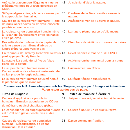
Arrêtez le braconnage illégal et le meurtre
42
Je suis fier d'aider la nature.
d'éléphants rares pour leurs défenses en
ivoire.
Si l'apocalypse arrive, elle sera causée par
43
Gardiens de la Terre, veuillez sauver la
la surpopulation humaine.
nature.
Causes de surpeuplement humaine : Perte
44
Améliorer le monde : Sauver la nature.
de nuits lancer-noires ou de vraie obscurité
paisible autour de nous.
Le croissance de population humain mène
45
La nature pleure, parce qu'elle meurt.
à : Écart de élargissement entre les nantis
et les pauvres.
Des milliards de roulements de papier de
46
Chercheur de vérité, s.v.p. sauvez la nature.
toilette cause des millions d'arbres de
jungle d'être coupés vers le bas.
En l'honneur de Timothy Treadwell: s'il vous
47
Révolutionner le monde : STHOPD il.
plaît appuyer Grizzly People.
La nature fait partie de toi / vous faites
48
Activisme environnemental pour la nature.
partie de la nature.
Le surpeuplement humain mène à :
49
Humm aiment un Colibri.
Consommation de carburant croissante, de
ce fait prix de l'énergie éclatants.
Le surpeuplement humain nous mènera à
50
La réalité féroce nous réveillera.
la prochaine guerre mondiale.
Commencez la Présentation pour voir les Slogans, en groupe d' Images et Animations.
Va en retour au dessus de page.
Titres de Slogan ©
N.
Textes de machine à écrire ©
Causes d' explosion de population
51
J'ai perdu ma religion et ai trouvé la vérité.
humaine : Émission abondante de CO
et
2
de méthane et ainsi chauffage global.
La conséquence du surpeuplement humain
52
Laisser à nature un endroit sur terre.
est : Pollution grave des fleuves et des
mers.
Causes de croissance de population
53
Danse comme un Papillon.
humaine : Désertification, de ce fait
diminution Flora et faune.