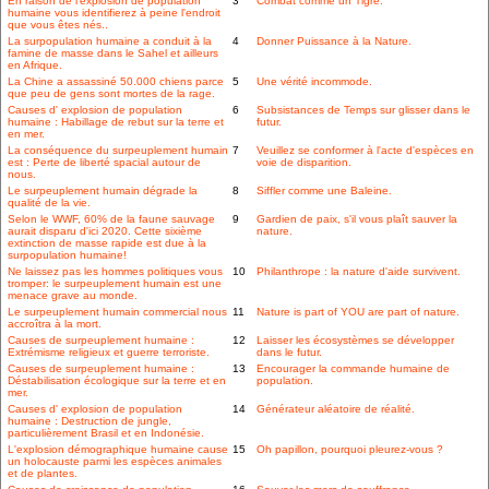
En raison de l'explosion de population
3
Combat comme un Tigre.
humaine vous identifierez à peine l'endroit
que vous êtes nés..
La surpopulation humaine a conduit à la
4
Donner Puissance à la Nature.
famine de masse dans le Sahel et ailleurs
en Afrique.
La Chine a assassiné 50.000 chiens parce
5
Une vérité incommode.
que peu de gens sont mortes de la rage.
Causes d' explosion de population
6
Subsistances de Temps sur glisser dans le
humaine : Habillage de rebut sur la terre et
futur.
en mer.
La conséquence du surpeuplement humain
7
Veuillez se conformer à l'acte d'espèces en
est : Perte de liberté spacial autour de
voie de disparition.
nous.
Le surpeuplement humain dégrade la
8
Siffler comme une Baleine.
qualité de la vie.
Selon le WWF, 60% de la faune sauvage
9
Gardien de paix, s'il vous plaît sauver la
aurait disparu d'ici 2020. Cette sixième
nature.
extinction de masse rapide est due à la
surpopulation humaine!
Ne laissez pas les hommes politiques vous
10
Philanthrope : la nature d'aide survivent.
tromper: le surpeuplement humain est une
menace grave au monde.
Le surpeuplement humain commercial nous
11
Nature is part of YOU are part of nature.
accroîtra à la mort.
Causes de surpeuplement humaine :
12
Laisser les écosystèmes se développer
Extrémisme religieux et guerre terroriste.
dans le futur.
Causes de surpeuplement humaine :
13
Encourager la commande humaine de
Déstabilisation écologique sur la terre et en
population.
mer.
Causes d' explosion de population
14
Générateur aléatoire de réalité.
humaine : Destruction de jungle,
particulièrement Brasil et en Indonésie.
L'explosion démographique humaine cause
15
Oh papillon, pourquoi pleurez-vous ?
un holocauste parmi les espèces animales
et de plantes.