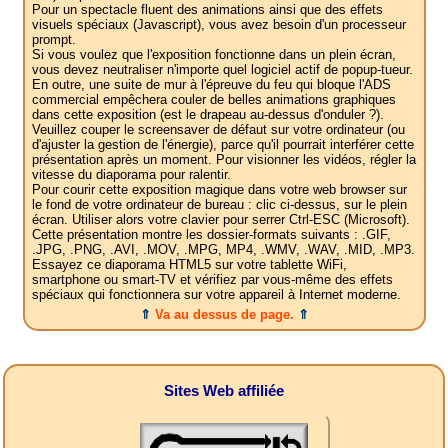
Pour un spectacle fluent des animations ainsi que des effets
visuels spéciaux (Javascript), vous avez besoin d'un processeur
prompt.
Si vous voulez que l'exposition fonctionne dans un plein écran,
vous devez neutraliser n'importe quel logiciel actif de popup-tueur.
En outre, une suite de mur à l'épreuve du feu qui bloque l'ADS
commercial empêchera couler de belles animations graphiques
dans cette exposition (est le drapeau au-dessus d'onduler ?).
Veuillez couper le screensaver de défaut sur votre ordinateur (ou
d'ajuster la gestion de l'énergie), parce qu'il pourrait interférer cette
présentation après un moment. Pour visionner les vidéos, régler la
vitesse du diaporama pour ralentir.
Pour courir cette exposition magique dans votre web browser sur
le fond de votre ordinateur de bureau : clic ci-dessus, sur le plein
écran. Utiliser alors votre clavier pour serrer Ctrl-ESC (Microsoft).
Cette présentation montre les dossier-formats suivants : .GIF,
.JPG, .PNG, .AVI, .MOV, .MPG, MP4, .WMV, .WAV, .MID, .MP3.
Essayez ce diaporama HTML5 sur votre tablette WiFi,
smartphone ou smart-TV et vérifiez par vous-même des effets
spéciaux qui fonctionnera sur votre appareil à Internet moderne.
⇑
Va au dessus de page.
⇑
Sites Web affiliée