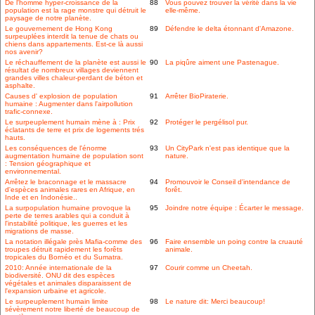
De l'homme hyper-croissance de la
88
Vous pouvez trouver la vérité dans la vie
population est la rage monstre qui détruit le
elle-même.
paysage de notre planète.
Le gouvernement de Hong Kong
89
Défendre le delta étonnant d'Amazone.
surpeuplées interdit la tenue de chats ou
chiens dans appartements. Est-ce là aussi
nos avenir?
Le réchauffement de la planète est aussi le
90
La piqûre aiment une Pastenague.
résultat de nombreux villages deviennent
grandes villes chaleur-perdant de béton et
asphalte.
Causes d' explosion de population
91
Arrêter BioPiraterie.
humaine : Augmenter dans l'airpollution
trafic-connexe.
Le surpeuplement humain mène à : Prix
92
Protéger le pergélisol pur.
éclatants de terre et prix de logements trés
hauts.
Les conséquences de l'énorme
93
Un CityPark n'est pas identique que la
augmentation humaine de population sont
nature.
: Tension géographique et
environnemental.
Arrêtez le braconnage et le massacre
94
Promouvoir le Conseil d'intendance de
d'espèces animales rares en Afrique, en
forêt.
Inde et en Indonésie..
La surpopulation humaine provoque la
95
Joindre notre équipe : Écarter le message.
perte de terres arables qui a conduit à
l'instabilité politique, les guerres et les
migrations de masse.
La notation illégale près Mafia-comme des
96
Faire ensemble un poing contre la cruauté
troupes détruit rapidement les forêts
animale.
tropicales du Bornéo et du Sumatra.
2010: Année internationale de la
97
Courir comme un Cheetah.
biodiversité. ONU dit des espèces
végétales et animales disparaissent de
l'expansion urbaine et agricole.
Le surpeuplement humain limite
98
Le nature dit: Merci beaucoup!
sévèrement notre liberté de beaucoup de