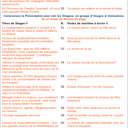
avec les animaux de compagnie misérables
abandonnés.
En l'honneur de Timothy Treadwell: s'il vous
50
J'ai perdu ma religion et ai trouvé la vérité.
plaît appuyer Grizzly People.
Commencez la Présentation pour voir les Slogans, en groupe d' Images et Animations.
Va en retour au dessus de page.
Titres de Slogan ©
N.
Textes de machine à écrire ©
La surpopulation humaine a conduit à la
51
La nature pleure, parce qu'elle meurt.
famine de masse dans le Sahel et ailleurs
en Afrique.
Causes de surpeuplement humaine :
52
Vous pouvez trouver la vérité dans la vie
Destruction mondiale des Eco-habitats
elle-même.
sensibles.
Les Etats-Unis : plus de 300 millions
53
Le secret de la vie.
d'habitants. Cette explosion de population
deviendra ingouvernable. L'Amérique
manque du sang-froid !
Jakarta à croissance rapide (Indonésie) est
54
La nature est-elle de la futur-preuve?
ainsi surchargé avec les personnes et les
bâtiments qu'ils noient dans les eaux de la
crue pluvieuses.
Japon meurtres 23.000 dauphins chaque
55
Les océans sont les reins de notre planète
année à la consommation de viande par
vivante.
les humains.
Arrêtez le braconnage et le massacre
56
Extase d'Entoptic = Art de Cerveau.
d'espèces animales rares en Afrique, en
Inde et en Indonésie..
Réfugiés fuient en bateau, non seulement
57
Les humains forment le cerveau de Dieu
pour la guerre ou la pauvreté, mais aussi
immanent.
pour la surpopulation humaine.
«Chérir l'avenir» signifie «Réglementation
58
Saisir votre video projecteur et sauver le
de l'avenir».
monde.
L'Europe assassine ses ours.
59
Faire ensemble un poing contre la cruauté
animale.
Causes de surpeuplement humaine : Une
60
La nature dit: salutations amicales avec les
plus grande chance de la manifestation de
mains et les pieds.