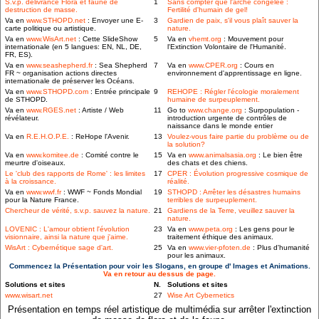
S.v.p. délivrance Flora et faune de
1
Sans compter que l'arche congelée :
destruction de masse.
Fertilité d'humain de gel!
Va en
www.STHOPD.net
: Envoyer une E-
3
Gardien de paix, s'il vous plaît sauver la
carte politique ou artistique.
nature.
Va en
www.WisArt.net
: Cette SlideShow
5
Va en
vhemt.org
: Mouvement pour
internationale (en 5 langues: EN, NL, DE,
l'Extinction Volontaire de l'Humanité.
FR, ES).
Va en
www.seashepherd.fr
: Sea Shepherd
7
Va en
www.CPER.org
: Cours en
FR ~ organisation actions directes
environnement d'apprentissage en ligne.
internationale de préserver les Océans.
Va en
www.STHOPD.com
: Entrée principale
9
REHOPE : Régler l'écologie moralement
de STHOPD.
humaine de surpeuplement.
Va en
www.RGES.net
: Artiste / Web
11
Go to
www.change.org
: Surpopulation -
révélateur.
introduction urgente de contrôles de
naissance dans le monde entier
Va en
R.E.H.O.P.E.
: ReHope l'Avenir.
13
Voulez-vous faire partie du problème ou de
la solution?
Va en
www.komitee.de
: Comité contre le
15
Va en
www.animalsasia.org
: Le bien être
meurtre d'oiseaux.
des chats et des chiens.
Le 'club des rapports de Rome' : les limites
17
CPER : Évolution progressive cosmique de
à la croissance.
réalité.
Va en
www.wwf.fr
: WWF ~ Fonds Mondial
19
STHOPD : Arrêter les désastres humains
pour la Nature France.
terribles de surpeuplement.
Chercheur de vérité, s.v.p. sauvez la nature.
21
Gardiens de la Terre, veuillez sauver la
nature.
LOVENIC : L'amour obtient l'évolution
23
Va en
www.peta.org
: Les gens pour le
visionnaire, ainsi la nature que j'aime.
traitement éthique des animaux.
WisArt : Cybernétique sage d'art.
25
Va en
www.vier-pfoten.de
: Plus d'humanité
pour les animaux.
Commencez la Présentation pour voir les Slogans, en groupe d' Images et Animations.
Va en retour au dessus de page.
Solutions et sites
N.
Solutions et sites
www.wisart.net
27
Wise Art Cybernetics
Présentation en temps réel artistique de multimédia sur arrêter l'extinction