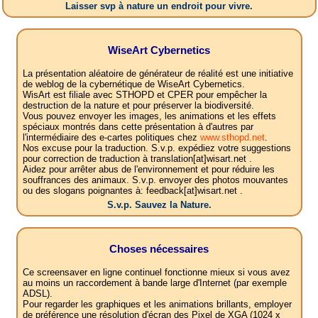
Laisser svp à nature un endroit pour vivre.
WiseArt Cybernetics
La présentation aléatoire de générateur de réalité est une initiative
de weblog de la cybernétique de WiseArt Cybernetics.
WisArt est filiale avec STHOPD et CPER pour empêcher la
destruction de la nature et pour préserver la biodiversité.
Vous pouvez envoyer les images, les animations et les effets
spéciaux montrés dans cette présentation à d'autres par
l'intermédiaire des e-cartes politiques chez
www.sthopd.net
.
Nos excuse pour la traduction. S.v.p. expédiez votre suggestions
pour correction de traduction à translation[at]wisart.net .
Aidez pour arrêter abus de l'environnement et pour réduire les
souffrances des animaux. S.v.p. envoyer des photos mouvantes
ou des slogans poignantes à: feedback[at]wisart.net .
S.v.p. Sauvez la Nature.
Choses nécessaires
Ce screensaver en ligne continuel fonctionne mieux si vous avez
au moins un raccordement à bande large d'Internet (par exemple
ADSL).
Pour regarder les graphiques et les animations brillants, employer
de préférence une résolution d'écran des Pixel de XGA (1024 x