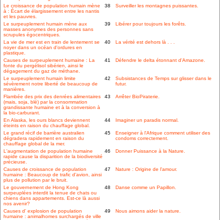
Le croissance de population humain mène
38
Surveiller les montagnes puissantes.
à : Écart de élargissement entre les nantis
et les pauvres.
Le surpeuplement humain mène aux
39
Libérer pour toujours les forêts.
masses anonymes des personnes sans
scrupules égocentriques.
La vie de mer est en train de lentement se
40
La vérité est dehors là . . .
noyer dans un océan d'ordures en
plastique.
Causes de surpeuplement humaine : La
41
Défendre le delta étonnant d'Amazone.
fonte du pergélisol sibérien, ainsi le
dégagement du gaz de méthane.
Le surpeuplement humain limite
42
Subsistances de Temps sur glisser dans le
sévèrement notre liberté de beaucoup de
futur.
manières.
Flambée des prix des denrées alimentaires
43
Arrêter BioPiraterie.
(mais, soja, blé) par la consommation
grandissante humaine et à la conversion à
la bio-carburant.
En Alaska, les ours blancs deviennent
44
Imaginer un paradis normal.
éteints en raison du chauffage global.
Le grand récif de barrière australien
45
Enseigner à l'Afrique comment utiliser des
dégradera rapidement en raison du
condoms correctement.
chauffage global de la mer.
L'augmentation de population humaine
46
Donner Puissance à la Nature.
rapide cause la disparition de la biodiversité
précieuse.
Causes de croissance de population
47
Nature : Origine de l'amour.
humaine : Beaucoup de trafic d'avion, ainsi
plus de pollution par le bruit.
Le gouvernement de Hong Kong
48
Danse comme un Papillon.
surpeuplées interdit la tenue de chats ou
chiens dans appartements. Est-ce là aussi
nos avenir?
Causes d' explosion de population
49
Nous aimons aider la nature.
humaine : animalhomes surchargés de ville