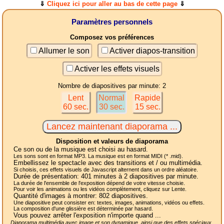
⇓
Cliquez ici pour aller au bas de cette page
⇓
Paramètres personnels
Composez vos préférences
Allumer le son
Activer diapos-transition
Activer les effets visuels
Nombre de diapositives par minute: 2
Lent
Normal
Rapide
60 sec.
30 sec.
15 sec.
Disposition et valeurs de diaporama
Ce son ou de la musique est choisi au hasard.
Les sons sont en format MP3. La musique est en format MIDI (* .mid).
Embellissez le spectacle avec des transitions et / ou multimédia.
Si choisis, ces effets visuels de Javascript alternent dans un ordre aléatoire.
Durée de présentation:
401
minutes à 2
diapositives
par minute.
La durée de l'ensemble de l'exposition dépend de votre vitesse choisie.
Pour voir les animations ou les vidéos complètement, cliquez sur Lente.
Quantité d'images à montrer:
802
diapositives.
Une diapositive peut consister en: textes, images, animations, vidéos ou effets.
La composition d'une glissière est déterminée par hasard.
Vous pouvez arrêter l'exposition n'importe quand ...
Diaporama multimédia avec image et son dynamique, ainsi que des effets spéciaux,