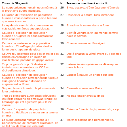
Titres de Slogan ©
N.
Textes de machine à écrire ©
Le surpeuplement humain nous mènera à
26
S.v.p. essayez d'être épargner d'énergie.
la prochaine guerre mondiale.
En raison de l'explosion de population
27
Respecter la nature, Dieu immanent.
humaine vous identifierez à peine l'endroit
que vous êtes nés..
La epidemia mundial de coronavirus es
28
Enraciner la nature dans le futur.
más rápida en áreas superpobladas.
Causes d' explosion de population
29
Bientôt viendra la fin du monde comme
humaine : Augmenter dans l'airpollution
nous le savons.
trafic-connexe.
Causes de croissance de population
30
Chanter comme un Rossignol.
humaine : Chauffage global et ainsi la
fonte des chapeaux de glace.
Couvre-feu pitoyable pour des chats et des
31
Dire à chacun la vérité avant qu'il soit trop
chiens en Allemagne en raison de
tard.
manifestation possible de grippe aviaire.
Trop de gens -> trop d'industrie ->
32
Laisser les écosystèmes se développer
émissions excédentaires de CO2 ->
dans le futur.
réchauffement climatique.
Causes d' explosion de population
33
Laisser à nature un endroit sur terre.
humaine : Pollution atmosphérique toxique
d'un grand beaucoup d'usines en
augmentant la Chine.
Surpeuplement humain : le plus mauvais
34
Causerie comme une Batte.
futur problème.
Trop de plongeurs autonomes détruisent
35
Ne pas jongler avec la jungle.
les récifs coraliens en employant l'huile de
bronzage qui est agressive pour la vie
marine.
Causes d' explosion de population
36
Créer un futur écologiquement sûr, s.v.p.
humaine : Habillage de rebut sur la terre et
en mer.
Le surpeuplement humain mène à :
37
Marcher comme une Bergeronnette.
Consommation de carburant croissante, de
ce fait prix de l'énergie éclatants.