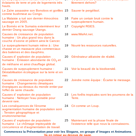
éclatants de terre et prix de logements trés
librement dehors?
hauts.
Le Zaïre assassine son Bonobos et gorilles
15
Sauver le pergélisol.
comme bushmeat au Congo.
La Malaisie a tué son dernier rhinocéros
16
Faire un certain bruit contre le
sauvage en 2005.
surpeuplement humain.
Le Bornéo et le Sumatra exterminent leur
17
Copyright RGES.
dernier Orang sauvage Utangs.
Causes de croissance de population
18
www.WisArt.net.
humaine : Un plus grand trou dans la
couche d'ozone et pèlent ainsi le Cancer.
Le surpeuplement humain mène à : Une
19
Nourrir les ressources naturelles.
chasse et un massacre plus commerciaux
des baleines et des dauphins.
Causes d' explosion de population
20
Générateur aléatoire de réalité.
humaine : Émission abondante de CO
et
2
de méthane et ainsi chauffage global.
Causes de surpeuplement humaine :
21
Voir la beauté de la biodiversité.
Déstabilisation écologique sur la terre et en
mer.
Causes de croissance de population
22
Joindre notre équipe : Écarter le message.
humaine : Changements climatiques
énergiques au-dessus du monde entier par
l'effet de serre chaude.
Causes d' explosion de population
23
Les forêts tropicales sont les poumons de la
humaine : Nettoyer l'eau potable pour
Terre.
devenir rare.
Les conséquences de l'énorme
24
Cri comme un Loup.
augmentation humaine de population sont
: Tension géographique et
environnemental.
Causes d' explosion de population
25
Maintenant est la phase finale de
humaine : Le chômage impitoyable de
l'existence telle que nous la connaissons.
concurrence et d'augmentation de travail.
Commencez la Présentation pour voir les Slogans, en groupe d' Images et Animations.
Va en retour au dessus de page.