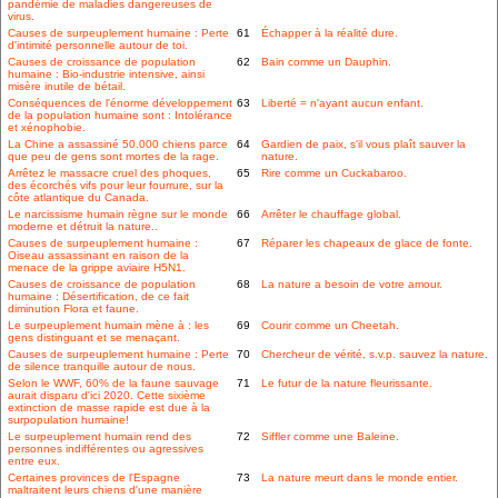
pandémie de maladies dangereuses de
virus.
Causes de surpeuplement humaine : Perte
61
Échapper à la réalité dure.
d'intimité personnelle autour de toi.
Causes de croissance de population
62
Bain comme un Dauphin.
humaine : Bio-industrie intensive, ainsi
misère inutile de bétail.
Conséquences de l'énorme développement
63
Liberté = n'ayant aucun enfant.
de la population humaine sont : Intolérance
et xénophobie.
La Chine a assassiné 50.000 chiens parce
64
Gardien de paix, s'il vous plaît sauver la
que peu de gens sont mortes de la rage.
nature.
Arrêtez le massacre cruel des phoques,
65
Rire comme un Cuckabaroo.
des écorchés vifs pour leur fourrure, sur la
côte atlantique du Canada.
Le narcissisme humain règne sur le monde
66
Arrêter le chauffage global.
moderne et détruit la nature..
Causes de surpeuplement humaine :
67
Réparer les chapeaux de glace de fonte.
Oiseau assassinant en raison de la
menace de la grippe aviaire H5N1.
Causes de croissance de population
68
La nature a besoin de votre amour.
humaine : Désertification, de ce fait
diminution Flora et faune.
Le surpeuplement humain mène à : les
69
Courir comme un Cheetah.
gens distinguant et se menaçant.
Causes de surpeuplement humaine : Perte
70
Chercheur de vérité, s.v.p. sauvez la nature.
de silence tranquille autour de nous.
Selon le WWF, 60% de la faune sauvage
71
Le futur de la nature fleurissante.
aurait disparu d'ici 2020. Cette sixième
extinction de masse rapide est due à la
surpopulation humaine!
Le surpeuplement humain rend des
72
Siffler comme une Baleine.
personnes indifférentes ou agressives
entre eux.
Certaines provinces de l'Espagne
73
La nature meurt dans le monde entier.
maltraitent leurs chiens d'une manière