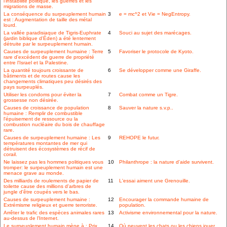
l'instabilité politique, les guerres et les
migrations de masse.
La conséquence du surpeuplement humain
3
e = mc^2 et Vie = NegEntropy.
est : Augmentation de taille des métal
lourd.
La vallée paradisiaque de Tigris-Euphrate
4
Souci au sujet des marécages.
(jardin biblique d'Éden) a été lentement
détruite par le surpeuplement humain.
Causes de surpeuplement humaine : Terre
5
Favoriser le protocole de Kyoto.
rare d'excédent de guerre de propriété
entre l'Israel et la Palestine.
La quantité toujours croissante de
6
Se développer comme une Giraffe.
bâtiments et de routes cause les
changements climatiques peu désirés des
pays surpeuplés.
Utiliser les condoms pour éviter la
7
Combat comme un Tigre.
grossesse non désirée.
Causes de croissance de population
8
Sauver la nature s.v.p..
humaine : Remplir de combustible
l'épuisement de ressource ou la
combustion nucléaire du bois de chauffage
rare.
Causes de surpeuplement humaine : Les
9
REHOPE le futur.
températures montantes de mer qui
détruisent des écosystèmes de récif de
corail.
Ne laissez pas les hommes politiques vous
10
Philanthrope : la nature d'aide survivent.
tromper: le surpeuplement humain est une
menace grave au monde.
Des milliards de roulements de papier de
11
L'essai aiment une Grenouille.
toilette cause des millions d'arbres de
jungle d'être coupés vers le bas.
Causes de surpeuplement humaine :
12
Encourager la commande humaine de
Extrémisme religieux et guerre terroriste.
population.
Arrêter le trafic des espèces animales rares
13
Activisme environnemental pour la nature.
au-dessus de l'Internet.
Le surpeuplement humain mène à : Prix
14
Où peuvent les chats ou les chiens jouer