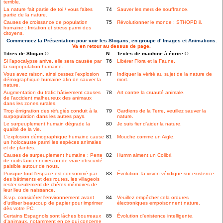
terrible.
La nature fait partie de toi / vous faites
74
Sauver les mers de souffrance.
partie de la nature.
Causes de croissance de population
75
Révolutionner le monde : STHOPD il.
humaine : Irritation et stress parmi des
citoyens.
Commencez la Présentation pour voir les Slogans, en groupe d' Images et Animations.
Va en retour au dessus de page.
Titres de Slogan ©
N.
Textes de machine à écrire ©
Si l'apocalypse arrive, elle sera causée par
76
Libérer Flora et la Faune.
la surpopulation humaine.
Vous avez raison, ainsi cessez l'explosion
77
Indiquer la vérité au sujet de la nature de
démographique humaine afin de sauver la
mort.
nature.
Augmentation du trafic hâtivement causes
78
Art contre la cruauté animale.
de l'accident malheureux des animaux
dans les zones rurales.
Trop émigration des réfugiés conduit à la
79
Gardiens de la Terre, veuillez sauver la
surpopulation dans les autres pays.
nature.
Le surpeuplement humain dégrade la
80
Je suis fier d'aider la nature.
qualité de la vie.
L'explosion démographique humaine cause
81
Mouche comme un Aigle.
un holocauste parmi les espèces animales
et de plantes.
Causes de surpeuplement humaine : Perte
82
Humm aiment un Colibri.
de nuits lancer-noires ou de vraie obscurité
paisible autour de nous.
Puisque tout l'espace est consommé par
83
Évolution: la vision véridique sur existence.
des bâtiments et des routes, les villageois
rester seulement de chères mémoires de
leur lieu de naissance.
S.v.p. considérer l'environnement avant
84
Veuillez empêcher cela ordures
d'utiliser beaucoup de papier pour imprimer
électroniques empoisonnent nature.
dès votre PC.
Certains Espagnols sont lâches bourreaux
85
Évolution d'existence intelligente.
d'animaux, notamment en ce qui concerne