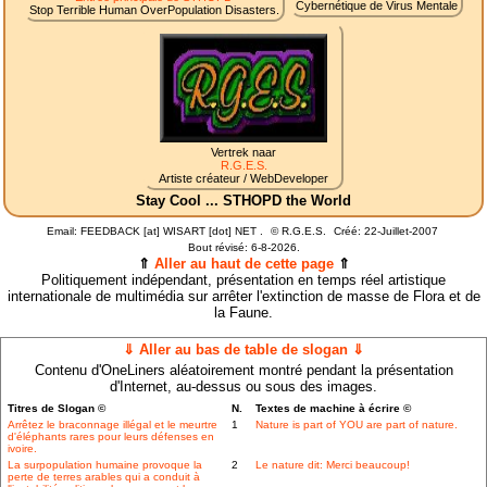
Cybernétique de Virus Mentale
Stop Terrible Human OverPopulation Disasters.
Vertrek naar
R.G.E.S.
Artiste créateur / WebDeveloper
Stay Cool ... STHOPD the World
Email: FEEDBACK [at] WISART [dot] NET .
©
R.G.E.S.
Créé: 22-Juillet-2007
Bout révisé:
6-8-2026.
⇑
Aller au haut de cette page
⇑
Politiquement indépendant, présentation en temps réel artistique
internationale de multimédia sur arrêter l'extinction de masse de Flora et de
la Faune.
⇓ Aller au bas de table de slogan ⇓
Contenu d'OneLiners aléatoirement montré pendant la présentation
d'Internet, au-dessus ou sous des images.
Titres de Slogan ©
N.
Textes de machine à écrire ©
Arrêtez le braconnage illégal et le meurtre
1
Nature is part of YOU are part of nature.
d'éléphants rares pour leurs défenses en
ivoire.
La surpopulation humaine provoque la
2
Le nature dit: Merci beaucoup!
perte de terres arables qui a conduit à