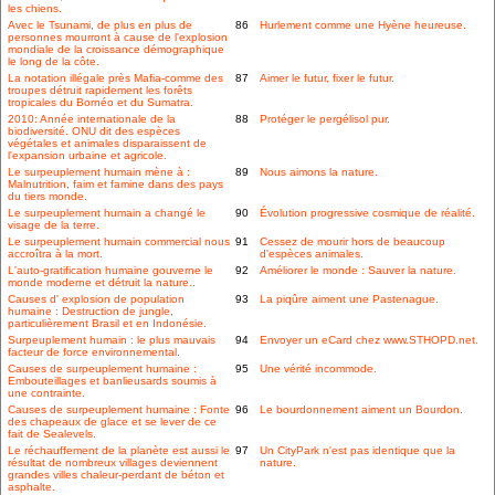
les chiens.
Avec le Tsunami, de plus en plus de
86
Hurlement comme une Hyène heureuse.
personnes mourront à cause de l'explosion
mondiale de la croissance démographique
le long de la côte.
La notation illégale près Mafia-comme des
87
Aimer le futur, fixer le futur.
troupes détruit rapidement les forêts
tropicales du Bornéo et du Sumatra.
2010: Année internationale de la
88
Protéger le pergélisol pur.
biodiversité. ONU dit des espèces
végétales et animales disparaissent de
l'expansion urbaine et agricole.
Le surpeuplement humain mène à :
89
Nous aimons la nature.
Malnutrition, faim et famine dans des pays
du tiers monde.
Le surpeuplement humain a changé le
90
Évolution progressive cosmique de réalité.
visage de la terre.
Le surpeuplement humain commercial nous
91
Cessez de mourir hors de beaucoup
accroîtra à la mort.
d'espèces animales.
L'auto-gratification humaine gouverne le
92
Améliorer le monde : Sauver la nature.
monde moderne et détruit la nature..
Causes d' explosion de population
93
La piqûre aiment une Pastenague.
humaine : Destruction de jungle,
particulièrement Brasil et en Indonésie.
Surpeuplement humain : le plus mauvais
94
Envoyer un eCard chez www.STHOPD.net.
facteur de force environnemental.
Causes de surpeuplement humaine :
95
Une vérité incommode.
Embouteillages et banlieusards soumis à
une contrainte.
Causes de surpeuplement humaine : Fonte
96
Le bourdonnement aiment un Bourdon.
des chapeaux de glace et se lever de ce
fait de Sealevels.
Le réchauffement de la planète est aussi le
97
Un CityPark n'est pas identique que la
résultat de nombreux villages deviennent
nature.
grandes villes chaleur-perdant de béton et
asphalte.