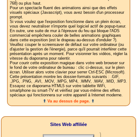
768) ou plus haut.
Pour un spectacle fluent des animations ainsi que des effets
visuels spéciaux (Javascript), vous avez besoin d'un processeur
prompt.
Si vous voulez que l'exposition fonctionne dans un plein écran,
vous devez neutraliser n'importe quel logiciel actif de popup-tueur.
En outre, une suite de mur à l'épreuve du feu qui bloque l'ADS
commercial empêchera couler de belles animations graphiques
dans cette exposition (est le drapeau au-dessus d'onduler ?).
Veuillez couper le screensaver de défaut sur votre ordinateur (ou
d'ajuster la gestion de l'énergie), parce qu'il pourrait interférer cette
présentation après un moment. Pour visionner les vidéos, régler la
vitesse du diaporama pour ralentir.
Pour courir cette exposition magique dans votre web browser sur
le fond de votre ordinateur de bureau : clic ci-dessus, sur le plein
écran. Utiliser alors votre clavier pour serrer Ctrl-ESC (Microsoft).
Cette présentation montre les dossier-formats suivants : .GIF,
.JPG, .PNG, .AVI, .MOV, .MPG, MP4, .WMV, .WAV, .MID, .MP3.
Essayez ce diaporama HTML5 sur votre tablette WiFi,
smartphone ou smart-TV et vérifiez par vous-même des effets
spéciaux qui fonctionnera sur votre appareil à Internet moderne.
⇑
Va au dessus de page.
⇑
Sites Web affiliée