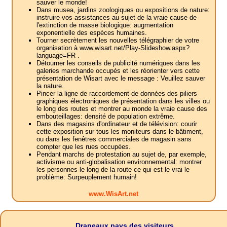
sauver le monde!
Dans musea, jardins zoologiques ou expositions de nature:
instruire vos assistances au sujet de la vraie cause de
l'extinction de masse biologique: augmentation
exponentielle des espèces humaines.
Tourner secrètement les nouvelles télégraphier de votre
organisation à www.wisart.net/Play-Slideshow.aspx?
language=FR .
Détourner les conseils de publicité numériques dans les
galeries marchande occupés et les réorienter vers cette
présentation de Wisart avec le message : Veuillez sauver
la nature.
Pincer la ligne de raccordement de données des piliers
graphiques électroniques de présentation dans les villes ou
le long des routes et montrer au monde la vraie cause des
embouteillages: densité de population extrême.
Dans des magasins d'ordinateur et de télévision: courir
cette exposition sur tous les moniteurs dans le bâtiment,
ou dans les fenêtres commerciales de magasin sans
compter que les rues occupées.
Pendant marchs de protestation au sujet de, par exemple,
activisme ou anti-globalisation environnemental: montrer
les personnes le long de la route ce qui est le vrai le
problème: Surpeuplement humain!
www.WisArt.net
Drapeaux pays des visiteurs