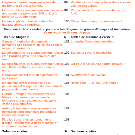
L'égoïsme humain règne sur le monde
98
Veuillez se conformer à l'acte d'espèces en
moderne et détruit la nature..
voie de disparition.
Là où sont les jours que vous pourriez avoir
99
Promouvoir le Conseil d'intendance de
une soirée agréable avec 100 amis à la
forêt.
place de 1000 étrangers.
Le surpeuplement humain détruit les
100
Oh papillon, pourquoi pleurez-vous ?
habitats animaux sensibles.
Commencez la Présentation pour voir les Slogans, en groupe d' Images et Animations.
Va en retour au dessus de page.
Titres de Slogan ©
N.
Textes de machine à écrire ©
Causes d' explosion de population
101
La réalité féroce nous réveillera.
humaine : Déboisement, de ce fait habitats
animaux diminuants.
La conséquence du surpeuplement humain
102
Sauver la savane ensoleillée.
est : Pollution grave des fleuves et des
mers.
La conséquence du surpeuplement humain
103
Où peut la vie sauvage pure survivre ?
est : Perte de liberté spacial autour de
nous.
L'anonymat massif rend des personnes
104
Avertissement de l'avenir.
agressives.
De l'homme hyper-croissance de la
105
Reste cool . . . STHOPD le monde!
population est la rage monstre qui détruit le
paysage de notre planète.
Grande-Bretagne est assassinant ses
106
blaireaux en raison des risques de
l'infection à la tuberculose sur maladive
vaches plus cultivées.
Arrêtez le braconnage et le meurtre de
107
rhinocéros rares pour leurs prétendues
cornes médicinales..
Plus les personnes sur terre, moins
108
d'argent et l'énergie là doivent mettre en
commun entre l'un l'autre.
Solutions et sites
N.
Solutions et sites