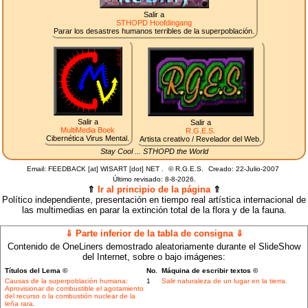
Salir a
STHOPD Hoofdingang
Parar los desastres humanos terribles de la superpoblación.
Salir a
Salir a
MultiMedia Boek
R.G.E.S.
Cibernética Virus Mental.
Artista creativo / Revelador del Web.
Stay Cool ... STHOPD the World
Email: FEEDBACK [at] WISART [dot] NET .
©
R.G.E.S.
Creado: 22-Julio-2007
Último revisado:
8-8-2026.
⇑
Ir al principio de la página
⇑
Político independiente, presentación en tiempo real artística internacional de
las multimedias en parar la extinción total de la flora y de la fauna.
⇓ Parte inferior de la tabla de consigna ⇓
Contenido de OneLiners demostrado aleatoriamente durante el SlideShow
del Internet, sobre o bajo imágenes:
Títulos del Lema ©
No.
Máquina de escribir textos ©
Causas de la superpoblación humana:
1
Salir naturaleza de un lugar en la tierra.
Aprovisionar de combustible el agotamiento
del recurso o la combustión nuclear de la
leña rara.