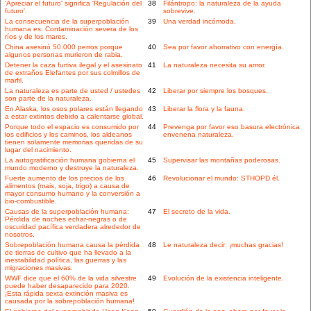
'Apreciar el futuro' significa 'Regulación del
38
Filántropo: la naturaleza de la ayuda
futuro'.
sobrevive.
La consecuencia de la superpoblación
39
Una verdad incómoda.
humana es: Contaminación severa de los
ríos y de los mares.
China asesinó 50.000 perros porque
40
Sea por favor ahorrativo con energía.
algunos personas murieron de rabia.
Detener la caza furtiva ilegal y el asesinato
41
La naturaleza necesita su amor.
de extraños Elefantes por sus colmillos de
marfil.
La naturaleza es parte de usted / ustedes
42
Liberar por siempre los bosques.
son parte de la naturaleza.
En Alaska, los osos polares están llegando
43
Liberar la flora y la fauna.
a estar extintos debido a calentarse global.
Porque todo el espacio es consumido por
44
Prevenga por favor eso basura electrónica
los edificios y los caminos, los aldeanos
envenena naturaleza.
tienen solamente memorias queridas de su
lugar del nacimiento.
La autogratificación humana gobierna el
45
Supervisar las montañas poderosas.
mundo moderno y destruye la naturaleza.
Fuerte aumento de los precios de los
46
Revolucionar el mundo: STHOPD él.
alimentos (mais, soja, trigo) a causa de
mayor consumo humano y la conversión a
bio-combustible.
Causas de la superpoblación humana:
47
El secreto de la vida.
Pérdida de noches echar-negras o de
oscuridad pacífica verdadera alrededor de
nosotros.
Sobrepoblación humana causa la pérdida
48
Le naturaleza decir: ¡muchas gracias!
de tierras de cultivo que ha llevado a la
inestabilidad política, las guerras y las
migraciones masivas.
WWF dice que el 60% de la vida silvestre
49
Evolución de la existencia inteligente.
puede haber desaparecido para 2020.
¡Esta rápida sexta extinción masiva es
causada por la sobrepoblación humana!