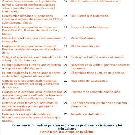
Causas de crecimiento de la población
14
Mirar la belleza de la biodiversidad.
humana: Cambios climáticos drásticos
sobre el mundo entero con efecto del
invernadero.
Demasiadas personas -> demasiada
15
Dar Fuerza a la Naturaleza.
industria -> exceso de emisiones de CO2 ->
calentamiento global.
Causas de la superpoblación humana:
16
Escapar la realidad áspera.
Desertificación, flora así de disminución y
fauna.
Utilizar los condones para evitar embarazo
17
Parar BioPiratería.
indeseado.
Causas de la superpoblación humana:
18
Charla como un palo.
Pérdida de aislamiento personal alrededor
de ti.
Si llega el apocalipsis, será causado por la
19
Ecstasy de Entoptic = arte del cerebro.
sobrepoblación humana.
La superpoblación humana nos conducirá
20
Buscador de la verdad, por favor, salvar la
a la guerra mundial siguiente.
naturaleza.
La superpoblación humana hace a gente
21
El zumbido tiene gusto de un abejorro.
indiferente o agresiva el uno al otro.
Causas de la superpoblación humana:
22
Risa como un Cuckabaroo.
Pérdida de silencio del tranquil alrededor
de nosotros.
Causas de la superpoblación humana: Una
23
Libertad = no teniendo ningún niño.
ocasión más grande del brote de Pandemic
de enfermedades peligrosas del virus.
Detener la caza furtiva y el asesinato de
24
Los océanos son los riñones de nuestro
raros rinocerontes por sus presuntos
planeta vivo.
cuernos medicinales.
Debido a la explosión de población
25
Advertencia del Futuro.
humana reconocerás apenas el lugar que
naciste.
Comenzar el Slideshow para ver estos lemas junto con las imágenes y las
animaciones.
Por lo tanto, ir a la tapa de la página.