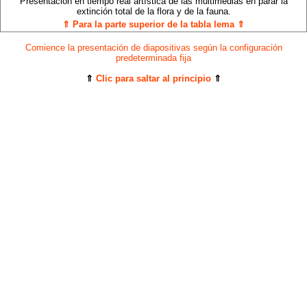
Presentación en tiempo real artística de las multimedias en parar la
extinción total de la flora y de la fauna.
⇑ Para la parte superior de la tabla lema ⇑
Comience la presentación de diapositivas según la configuración
predeterminada fija
⇑
Clic para saltar al principio
⇑