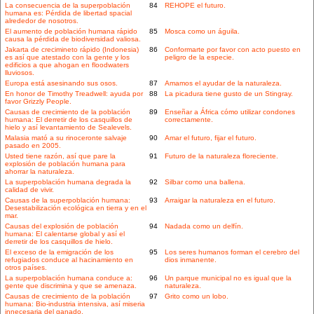
La consecuencia de la superpoblación
84
REHOPE el futuro.
humana es: Pérdida de libertad spacial
alrededor de nosotros.
El aumento de población humana rápido
85
Mosca como un águila.
causa la pérdida de biodiversidad valiosa.
Jakarta de crecimineto rápido (Indonesia)
86
Conformarte por favor con acto puesto en
es así que atestado con la gente y los
peligro de la especie.
edificios a que ahogan en floodwaters
lluviosos.
Europa está asesinando sus osos.
87
Amamos el ayudar de la naturaleza.
En honor de Timothy Treadwell: ayuda por
88
La picadura tiene gusto de un Stingray.
favor Grizzly People.
Causas de crecimiento de la población
89
Enseñar a África cómo utilizar condones
humana: El derretir de los casquillos de
correctamente.
hielo y así levantamiento de Sealevels.
Malasia mató a su rinoceronte salvaje
90
Amar el futuro, fijar el futuro.
pasado en 2005.
Usted tiene razón, así que pare la
91
Futuro de la naturaleza floreciente.
explosión de población humana para
ahorrar la naturaleza.
La superpoblación humana degrada la
92
Silbar como una ballena.
calidad de vivir.
Causas de la superpoblación humana:
93
Arraigar la naturaleza en el futuro.
Desestabilización ecológica en tierra y en el
mar.
Causas del explosión de población
94
Nadada como un delfín.
humana: El calentarse global y así el
derretir de los casquillos de hielo.
El exceso de la emigración de los
95
Los seres humanos forman el cerebro del
refugiados conduce al hacinamiento en
dios inmanente.
otros países.
La superpoblación humana conduce a:
96
Un parque municipal no es igual que la
gente que discrimina y que se amenaza.
naturaleza.
Causas de crecimiento de la población
97
Grito como un lobo.
humana: Bio-industria intensiva, así miseria
innecesaria del ganado.