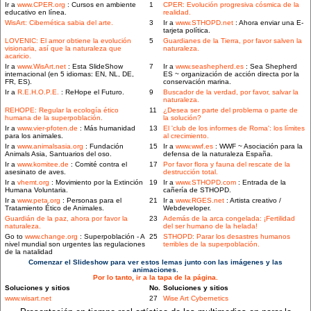
Ir a
www.CPER.org
: Cursos en ambiente
1
CPER: Evolución progresiva cósmica de la
educativo en línea.
realidad.
WisArt: Cibernética sabia del arte.
3
Ir a
www.STHOPD.net
: Ahora enviar una E-
tarjeta política.
LOVENIC: El amor obtiene la evolución
5
Guardianes de la Tierra, por favor salven la
visionaria, así que la naturaleza que
naturaleza.
acaricio.
Ir a
www.WisArt.net
: Esta SlideShow
7
Ir a
www.seashepherd.es
: Sea Shepherd
internacional (en 5 idiomas: EN, NL, DE,
ES ~ organización de acción directa por la
FR, ES).
conservación marina.
Ir a
R.E.H.O.P.E.
: ReHope el Futuro.
9
Buscador de la verdad, por favor, salvar la
naturaleza.
REHOPE: Regular la ecología ético
11
¿Desea ser parte del problema o parte de
humana de la superpoblación.
la solución?
Ir a
www.vier-pfoten.de
: Más humanidad
13
El 'club de los informes de Roma': los límites
para los animales.
al crecimiento.
Ir a
www.animalsasia.org
: Fundación
15
Ir a
www.wwf.es
: WWF ~ Asociación para la
Animals Asia, Santuarios del oso.
defensa de la naturaleza España.
Ir a
www.komitee.de
: Comité contra el
17
Por favor flora y fauna del rescate de la
asesinato de aves.
destrucción total.
Ir a
vhemt.org
: Movimiento por la Extinción
19
Ir a
www.STHOPD.com
: Entrada de la
Humana Voluntaria.
cañería de STHOPD.
Ir a
www.peta.org
: Personas para el
21
Ir a
www.RGES.net
: Artista creativo /
Tratamiento Ético de Animales.
Webdeveloper.
Guardián de la paz, ahora por favor la
23
Además de la arca congelada: ¡Fertilidad
naturaleza.
del ser humano de la helada!
Go to
www.change.org
: Superpoblación - A
25
STHOPD: Parar los desastres humanos
nivel mundial son urgentes las regulaciones
terribles de la superpoblación.
de la natalidad
Comenzar el Slideshow para ver estos lemas junto con las imágenes y las
animaciones.
Por lo tanto, ir a la tapa de la página.
Soluciones y sitios
No.
Soluciones y sitios
www.wisart.net
27
Wise Art Cybernetics