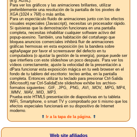
(e.g. ADSL).
Para ver los gráficos y las animaciones brillantes, utilizar
preferiblemente una resolución de la pantalla de los pixeles de
XGA (1024 x 768) o más arriba.
Para un espectáculo fluido de animaciones junto con los efectos
visuales especiales (Javascript), necesitas un procesador rápido.
Si quisieras que la demostración funcionara en una pantalla
completa, necesitas inhabilitar cualquier software activo del
popup-asesino. También, una habitación del cortafuego que
bloquea anuncios comerciales inhibirá fluir de animaciones
gráficas hermosas en esta exposición (es la bandera sobre
agitaApagar por favor el screensaver del defecto en tu
computadora (o ajustar la gestión de la energía), porque puede ser
que interfiera con este slideshow un poco después. Para ver los
vídeos correctamente, ajuste la velocidad de la presentación a
dPara funcionar esta exposición mágica en tu web browser en el
fondo de tu tablero del escritorio: tecleo arriba, en la pantalla
completa. Entonces utilizar tu teclado para presionar Ctrl-Salida
(Microsoft).nar Ctrl-SalidaEste slideshow exhibe los archivo-
formatos siguientes: .GIF, .JPG, .PNG, .AVI, .MOV, .MPG, MP4,
.WMV, .WAV, .MID, .MP3.
Prueba este HTML5 presentación de diapositivas en tu tableta
WiFi, Smartphone, o smart TV y comprobarlo por ti mismo que los
efectos especiales funcionará en su dispositivo de Internet
moderno.
⇑
Ir a la tapa de la página.
⇑
Web site afiliados