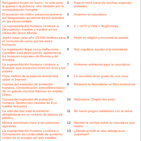
Refugiados huyen en barco, no sólo para
2
Pare el morir fuera de muchas especies
la guerra o la pobreza, sino también por la
animales.
superpoblación humana.
El aumento del tráfico presuroso provoca
3
Amamos la naturaleza.
del desgraciado accidente de los animales
en las zonas rurales.
La superpoblación humana conduce a:
4
e = mc^2 y Vida = NegEntropy.
Desnutrición, hambre y hambre en los
cteres del Tercer Mundo.
Japón mata cada año 23.000 delfines para
5
Perdí mi religión y encontré la verdad.
el consumo de carne por los seres
humanos.
La registración ilegal cerca mafia-como
6
Soy orgulloso ayudar a la naturaleza.
cuadrillas está destruyendo rápidamente
los bosques tropicales de Borneo y de
Sumatra.
La superpoblación humana conduce a:
7
Activismo ambiental para la naturaleza.
Boquete que ensancha entre los ricos y los
pobres.
Parar traficar de la especie animal rara
8
La sacudida tiene gusto de una rana.
sobre el Internet.
Causas del explosión de población
9
Respetar la Naturaleza, el Dios inmanente.
humana: Contaminación atmosférica tóxica
de un grande muchas fábricas en ampliar
China.
Causas del explosión de población
10
Naturaleza: Origen del amor.
humana: Destrucción mundial de Eco-
habitat delicados.
La vida del mar está lentamente
11
No hacer juegos malabares con la selva.
ahogándose en un océano de basura de
plástico.
Masiva anonimato hace a las personas
12
Revelar la verdad sobre la naturaleza que
agresivas.
muere.
La superpoblación humana conduce a:
13
¿Dónde puede la vida salvaje pura
Consumición de combustible de aumento,
sobrevivir?
costes de la energía así que estallan.