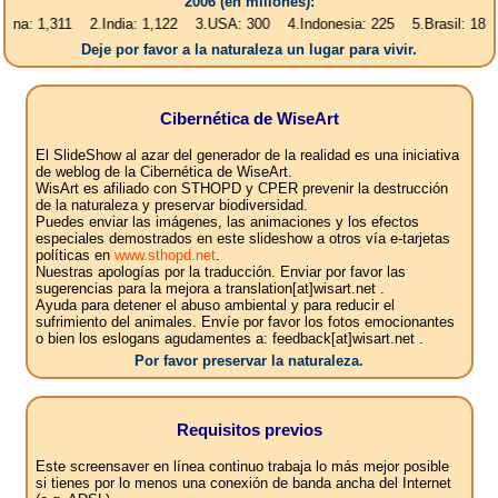
2006 (en millones):
311 2.India: 1,122 3.USA: 300 4.Indonesia: 225 5.Brasil: 187 6.Pakist
Deje por favor a la naturaleza un lugar para vivir.
Cibernética de WiseArt
El SlideShow al azar del generador de la realidad es una iniciativa
de weblog de la Cibernética de WiseArt.
WisArt es afiliado con STHOPD y CPER prevenir la destrucción
de la naturaleza y preservar biodiversidad.
Puedes enviar las imágenes, las animaciones y los efectos
especiales demostrados en este slideshow a otros vía e-tarjetas
políticas en
www.sthopd.net
.
Nuestras apologías por la traducción. Enviar por favor las
sugerencias para la mejora a translation[at]wisart.net .
Ayuda para detener el abuso ambiental y para reducir el
sufrimiento del animales. Envíe por favor los fotos emocionantes
o bien los eslogans agudamentes a: feedback[at]wisart.net .
Por favor preservar la naturaleza.
Requisitos previos
Este screensaver en línea continuo trabaja lo más mejor posible
si tienes por lo menos una conexión de banda ancha del Internet