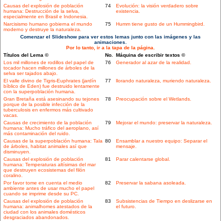
Causas del explosión de población
74
Evolución: la visión verdadero sobre
humana: Destrucción de la selva,
existencia.
especialmente en Brasil e Indonesia.
Narcisismo humano gobierna el mundo
75
Humm tiene gusto de un Hummingbird.
moderno y destruye la naturaleza.
Comenzar el Slideshow para ver estos lemas junto con las imágenes y las
animaciones.
Por lo tanto, ir a la tapa de la página.
Títulos del Lema ©
No.
Máquina de escribir textos ©
Los mil millones de rodillos del papel de
76
Generador al azar de la realidad.
tocador hacen millones de árboles de la
selva ser tajados abajo.
El valle divino de Tigris-Euphrates (jardín
77
llorando naturaleza, muriendo naturaleza.
bíblico de Eden) fue destruido lentamente
con la superpoblación humana.
Gran Bretaña está asesinando su tejones
78
Preocupación sobre el Wetlands.
porque de la posible infección de la
tuberculosis en enfermos más cultivado
vacas.
Causas de crecimiento de la población
79
Mejorar el mundo: preservar la naturaleza.
humana: Mucho tráfico del aeroplano, así
más contaminación del ruido.
Causas de la superpoblación humana: Tala
80
Ensamblar a nuestro equipo: Separar el
de árboles, habitat animales así que
mensaje.
disminuyen.
Causas del explosión de población
81
Parar calentarse global.
humana: Temperaturas altísimas del mar
que destruyen ecosistemas del filón
coralino.
Por favor tome en cuenta el medio
82
Preservar la sabana asoleada.
ambiente antes de usar mucho el papel
cuando se imprime desde su PC.
Causas del explosión de población
83
Subsistencias de Tiempo en deslizarse en
humana: animalhomes atestados de la
el futuro.
ciudad con los animales domésticos
desgraciados abandonados.