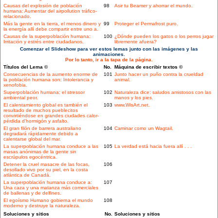
Causas del explosión de población
98
Asir tu Beamer y ahorrar el mundo.
humana: Aumentar del airpollution tráfico-
relacionado.
Más la gente en la tierra, el menos dinero y
99
Proteger el Permafrost puro.
la energía allí debe compartir entre uno a.
Causas de la superpoblación humana:
100
¿Dónde pueden los gatos o los perros jugar
Irritación y estrés entre ciudadanos.
libremente afuera?
Comenzar el Slideshow para ver estos lemas junto con las imágenes y las
animaciones.
Por lo tanto, ir a la tapa de la página.
Títulos del Lema ©
No.
Máquina de escribir textos ©
Consecuencias de la aumento enorme de
101
Junto hacer un puño contra la crueldad
la población humana son: Intolerancia y
animal.
xenofobia.
Superpoblación humana: el stressor
102
Naturaleza dice: saludos amistosos con las
ambiental peor.
manos y los pies.
El calentamiento global es también el
103
www.WisArt.net.
resultado de muchos pueblecitos
convirtiéndose en grandes ciudades calor-
pérdida d'hormigón y asfalto.
El gran filón de barrera australiano
104
Caminar como un Wagtail.
degradará rápidamente debido a
calentarse global del mar.
La superpoblación humana conduce a las
105
La verdad está hacia fuera allí . . .
masas anónimas de la gente sin
escrúpulos egocéntrica.
Detener la cruel masacre de las focas,
106
desollado vivo por su piel, en la costa
atlántica de Canadá.
La superpoblación humana conduce a:
107
Una caza y una matanza más comerciales
de ballenas y de delfines.
El egoísmo Humano gobierna el mundo
108
moderno y destruye la naturaleza.
Soluciones y sitios
No.
Soluciones y sitios