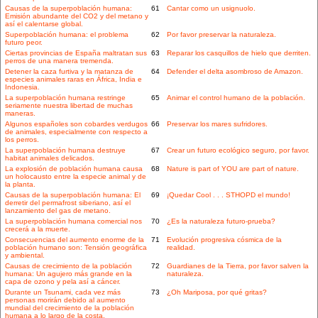
Causas de la superpoblación humana:
61
Cantar como un usignuolo.
Emisión abundante del CO2 y del metano y
así el calentarse global.
Superpoblación humana: el problema
62
Por favor preservar la naturaleza.
futuro peor.
Ciertas provincias de España maltratan sus
63
Reparar los casquillos de hielo que derriten.
perros de una manera tremenda.
Detener la caza furtiva y la matanza de
64
Defender el delta asombroso de Amazon.
especies animales raras en África, India e
Indonesia.
La superpoblación humana restringe
65
Animar el control humano de la población.
seriamente nuestra libertad de muchas
maneras.
Algunos españoles son cobardes verdugos
66
Preservar los mares sufridores.
de animales, especialmente con respecto a
los perros.
La superpoblación humana destruye
67
Crear un futuro ecológico seguro, por favor.
habitat animales delicados.
La explosión de población humana causa
68
Nature is part of YOU are part of nature.
un holocausto entre la especie animal y de
la planta.
Causas de la superpoblación humana: El
69
¡Quedar Cool . . . STHOPD el mundo!
derretir del permafrost siberiano, así el
lanzamiento del gas de metano.
La superpoblación humana comercial nos
70
¿Es la naturaleza futuro-prueba?
crecerá a la muerte.
Consecuencias del aumento enorme de la
71
Evolución progresiva cósmica de la
población humano son: Tensión geográfica
realidad.
y ambiental.
Causas de crecimiento de la población
72
Guardianes de la Tierra, por favor salven la
humana: Un agujero más grande en la
naturaleza.
capa de ozono y pela así a cáncer.
Durante un Tsunami, cada vez más
73
¿Oh Mariposa, por qué gritas?
personas morirán debido al aumento
mundial del crecimiento de la población
humana a lo largo de la costa.