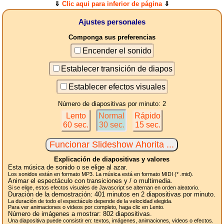
⇓
Clic aqui para inferior de página
⇓
Ajustes personales
Componga sus preferencias
Encender el sonido
Establecer transición de diapos
Establecer efectos visuales
Número de diapositivas por minuto: 2
Lento
Normal
Rápido
60 sec.
30 sec.
15 sec.
Explicación de diapositivas y valores
Esta música de sonido o se elige al azar.
Los sonidos están en formato MP3. La música está en formato MIDI (* .mid).
Animar el espectáculo con transiciones y / o multimedia.
Si se elige, estos efectos visuales de Javascript se alternan en orden aleatorio.
Duración de la demostración:
401
minutos en 2
diapositivas
por minuto.
La duración de todo el espectáculo depende de la velocidad elegida.
Para ver animaciones o videos por completo, haga clic en Lento.
Número de imágenes a mostrar:
802
diapositivas.
Una diapositiva puede consistir en: textos, imágenes, animaciones, videos o efectos.