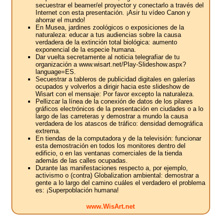
secuestrar el beamer/el proyector y conectarlo a través del
Internet con esta presentación. ¡Asir tu vídeo Canon y
ahorrar el mundo!
En Musea, jardines zoológicos o exposiciones de la
naturaleza: educar a tus audiencias sobre la causa
verdadera de la extinción total biológica: aumento
exponencial de la especie humana.
Dar vuelta secretamente al noticia telegrafiar de tu
organización a www.wisart.net/Play-Slideshow.aspx?
language=ES.
Secuestrar a tableros de publicidad digitales en galerías
ocupados y volverlos a dirigir hacia este slideshow de
Wisart con el mensaje: Por favor excepto la naturaleza.
Pellizcar la línea de la conexión de datos de los pilares
gráficos electrónicos de la presentación en ciudades o a lo
largo de las carreteras y demostrar a mundo la causa
verdadera de los atascos de tráfico: densidad demográfica
extrema.
En tiendas de la computadora y de la televisión: funcionar
esta demostración en todos los monitores dentro del
edificio, o en las ventanas comerciales de la tienda
además de las calles ocupadas.
Durante las manifestaciones respecto a, por ejemplo,
activismo o (contra) Globalization ambiental: demostrar a
gente a lo largo del camino cuáles el verdadero el problema
es: ¡Superpoblación humana!
www.WisArt.net