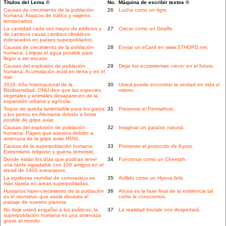
Títulos del Lema ©
No.
Máquina de escribir textos ©
Causas de crecimiento de la población
26
Lucha como un tigre.
humana: Atascos de tráfico y viajeros
tensionados.
La cantidad cada vez mayor de edificios y
27
Crecer como un Giraffe.
de caminos causa cambios climáticos
indeseados en países superpoblados.
Causas de crecimiento de la población
28
Enviar un eCard en www.STHOPD.net.
humana: Limpiar el agua potable para
llegar a ser escaso.
Causas del explosión de población
29
Dejar los ecosistemas crecer en el futuro.
humana: Acumulación inútil en tierra y en el
mar.
2010: Año Internacional de la
30
Usted puede encontrar la verdad en vida sí
Biodiversidad. ONU dice que las especies
mismo.
vegetales y animales desaparecen de la
expansión urbana y agrícola.
Toque de queda lamentable para los gatos
31
Preservar el Permafrost.
y los perros en Alemania debido a brote
posible de gripe aviar.
Causas del explosión de población
32
Imaginar un paraíso natural.
humana: Pájaro que asesina debido a
amenaza de la gripe aviar H5N1.
Causas de la superpoblación humana:
33
Promover el protocolo de Kyoto.
Extremismo religioso y guerra terroristic.
Donde están los días que podrías tener
34
Funcionar como un Cheetah.
una tarde agradable con 100 amigos en el
stead de 1000 extranjeros.
La epidemia mundial de coronavirus es
35
Aullido como un Hyena feliz.
más rápida en áreas superpobladas.
Humanos hiper-crecimiento de la población
36
Ahora es la fase final de la existencia tal
es el monstruo que asola devasta el
como la conocemos.
paisaje de nuestro planeta.
No deje usted engañar a los políticos: la
37
La realidad brutale nos despertará.
superpoblación humana es una amenaza
grave al mundo.