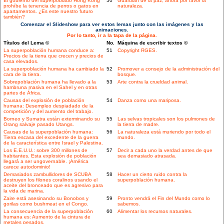
El gobierno del superpoblado Hong Kong
50
Guardián de la paz, ahora por favor la
prohíbe la tenencia de perros o gatos en
naturaleza.
apartamentos. ¿Es este nuestro futuro
también?
Comenzar el Slideshow para ver estos lemas junto con las imágenes y las
animaciones.
Por lo tanto, ir a la tapa de la página.
Títulos del Lema ©
No.
Máquina de escribir textos ©
La superpoblación humana conduce a:
51
Copyright RGES.
Precios de la tierra que crecen y precios de
casa elevados.
La superpoblación humana ha cambiado la
52
Promover a consejo de la administración del
cara de la tierra.
bosque.
Sobrepoblación humana ha llevado a la
53
Arte contra la crueldad animal.
hambruna masiva en el Sahel y en otras
partes de África.
Causas del explosión de población
54
Danza como una mariposa.
humana: Desempleo despiadado de la
competición y del aumento del trabajo.
Borneo y Sumatra están exterminando su
55
Las selvas tropicales son los pulmones de
Orang salvaje pasado Utangs.
la tierra de madre.
Causas de la superpoblación humana:
56
La naturaleza está muriendo por todo el
Tierra escasa del excedente de la guerra
mundo.
de la característica entre Israel y Palestina.
Los E.E.U.U.: sobre 300 millones de
57
Decir a cada uno la verdad antes de que
habitantes. Esta explosión de población
sea demasiado atrasada.
llegará a ser ungovernable. ¡América
carece autodominio!
Demasiados zambullidores de SCUBA
58
Hacer un cierto ruido contra la
destruyen los filones coralinos usando el
superpoblación humana.
aceite del bronceado que es agresivo para
la vida de marina.
Zaire está asesinando su Bonobos y
59
Pronto vendrá el Fin del Mundo como lo
gorilas como bushmeat en el Congo.
sabemos.
La consecuencia de la superpoblación
60
Alimentar los recursos naturales.
humana es: Aumento de la cintura de
metales pesados.