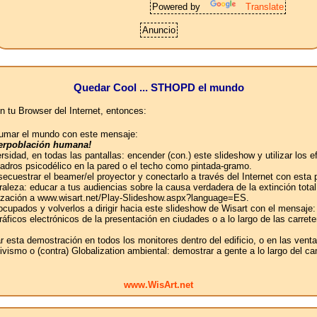
Powered by
Translate
Anuncio
Quedar Cool ... STHOPD el mundo
n tu Browser del Internet, entonces:
abrumar el mundo con este mensaje:
uperpoblación humana!
ersidad, en todas las pantallas: encender (con.) este slideshow y utilizar lo
uadros psicodélico en la pared o el techo como pintada-gramo.
 secuestrar el beamer/el proyector y conectarlo a través del Internet con esta
aleza: educar a tus audiencias sobre la causa verdadera de la extinción tot
ganización a www.wisart.net/Play-Slideshow.aspx?language=ES.
 ocupados y volverlos a dirigir hacia este slideshow de Wisart con el mensaje:
 gráficos electrónicos de la presentación en ciudades o a lo largo de las car
ar esta demostración en todos los monitores dentro del edificio, o en las ven
ivismo o (contra) Globalization ambiental: demostrar a gente a lo largo del c
www.WisArt.net