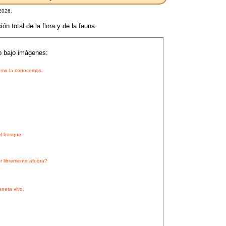
2026.
ón total de la flora y de la fauna.
o bajo imágenes:
 como la conocemos.
.
el bosque.
r libremente afuera?
aneta vivo.