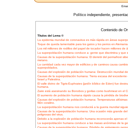
Emai
Político independiente, presentaci
Contenido de On
Títulos del Lema ©
La epidemia mundial de coronavirus es más rápida en áreas superp
Toque de queda lamentable para los gatos y los perros en Alemania d
Los mil millones de rodillos del papel de tocador hacen millones de á
La superpoblación humana conduce a: gente que discrimina y que
Causas de la superpoblación humana: El derretir del permafrost sibe
metano.
La cantidad cada vez mayor de edificios y de caminos causa cambio
superpoblados.
Causas del explosión de población humana: Destrucción mundial de 
Causas de la superpoblación humana: Tierra escasa del excedente de
Israel y Palestina.
El valle divino de Tigris-Euphrates (jardín bíblico de Eden) fue dest
humana.
Zaire está asesinando su Bonobos y gorilas como bushmeat en el 
El aumento de población humana rápido causa la pérdida de biodive
Causas del explosión de población humana: Temperaturas altísimas
filón coralino.
La superpoblación humana nos conducirá a la guerra mundial siguie
Causas de la superpoblación humana: Una ocasión más grande de
peligrosas del virus.
Debido a la explosión de población humana reconocerás apenas el l
La superpoblación humana conduce a las masas anónimas de la gen
Causas de la superpoblación humana: Pérdida de aislamiento person