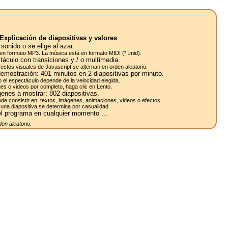
Explicación de diapositivas y valores
sonido o se elige al azar.
en formato MP3. La música está en formato MIDI (* .mid).
táculo con transiciones y / o multimedia.
efectos visuales de Javascript se alternan en orden aleatorio.
demostración:
401
minutos en 2
diapositivas
por minuto.
o el espectáculo depende de la velocidad elegida.
es o videos por completo, haga clic en Lento.
enes a mostrar:
802
diapositivas.
de consistir en: textos, imágenes, animaciones, videos o efectos.
una diapositiva se determina por casualidad.
l programa en cualquier momento ...
en aleatorio.