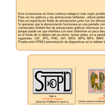
Este screensaver en línea continuo trabaja lo más mejor posible
Para ver los gráficos y las animaciones brillantes, utilizar pref
Para un espectáculo fluido de animaciones junto con los efectos
Si quisieras que la demostración funcionara en una pantalla com
comerciales inhibirá fluir de animaciones gráficas hermosas en e
porque puede ser que interfiera con este slideshow un poco des
en el fondo de tu tablero del escritorio: tecleo arriba, en la pan
siguientes: .GIF, .JPG, .PNG, .AVI, .MOV, .MPG, MP4, .WMV,
Prueba este HTML5 presentación de diapositivas en tu tableta W
S
Salir a
CPER
STHOPD-Kaarten
Centro para la evolución
Zend een Politieke E-card nu.