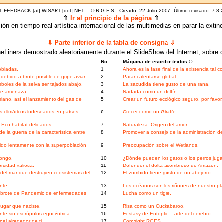
l: FEEDBACK [at] WISART [dot] NET .
©
R.G.E.S.
Creado: 22-Julio-2007
Último revisado:
7-8-
⇑
Ir al principio de la página
⇑
ón en tiempo real artística internacional de las multimedias en parar la extinci
⇓ Parte inferior de la tabla de consigna ⇓
eLiners demostrado aleatoriamente durante el SlideShow del Internet, sobre 
No.
Máquina de escribir textos ©
obladas.
1
Ahora es la fase final de la existencia tal
ebido a brote posible de gripe aviar.
2
Parar calentarse global.
rboles de la selva ser tajados abajo.
3
La sacudida tiene gusto de una rana.
 se amenaza.
4
Nadada como un delfín.
riano, así el lanzamiento del gas de
5
Crear un futuro ecológico seguro, por favor
s climáticos indeseados en países
6
Crecer como un Giraffe.
Eco-habitat delicados.
7
Naturaleza: Origen del amor.
 la guerra de la característica entre
8
Promover a consejo de la administración d
ruido lentamente con la superpoblación
9
Preocupación sobre el Wetlands.
Congo.
10
¿Dónde pueden los gatos o los perros juga
rsidad valiosa.
11
Defender el delta asombroso de Amazon.
 del mar que destruyen ecosistemas del
12
El zumbido tiene gusto de un abejorro.
nte.
13
Los océanos son los riñones de nuestro pl
l brote de Pandemic de enfermedades
14
Lucha como un tigre.
ugar que naciste.
15
Risa como un Cuckabaroo.
te sin escrúpulos egocéntrica.
16
Ecstasy de Entoptic = arte del cerebro.
al alrededor de ti.
17
Copyright RGES.