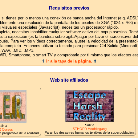
Requisitos previos
 si tienes por lo menos una conexión de banda ancha del Internet (e.g. ADSL)
eriblemente una resolución de la pantalla de los pixeles de XGA (1024 x 768) o 
 visuales especiales (Javascript), necesitas un procesador rápido.
pleta, necesitas inhabilitar cualquier software activo del popup-asesino. Tam
sta exposición (es la bandera sobre agitaApagar por favor el screensaver del 
pués. Para ver los vídeos correctamente, ajuste la velocidad de la presentac
talla completa. Entonces utilizar tu teclado para presionar Ctrl-Salida (Microso
 .WAV, .MID, .MP3.
iFi, Smartphone, o smart TV y comprobarlo por ti mismo que los efectos espe
⇑
Ir a la tapa de la página.
⇑
Web site afiliados
Salir a
alir a
STHOPD Hoofdingang
 Cursos
Parar los desastres humanos terribles de la superpoblación.
 progresiva de la realidad.