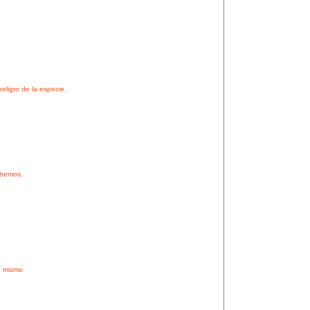
eligro de la especie.
abemos.
í mismo.