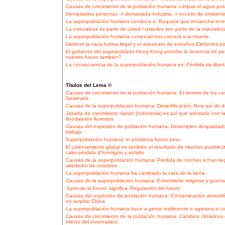
Causas de crecimiento de la población humana: Limpiar el agua pota
Demasiadas personas -> demasiada industria -> exceso de emisione
La superpoblación humana conduce a: Boquete que ensancha entre l
La naturaleza es parte de usted / ustedes son parte de la naturalez
La superpoblación humana comercial nos crecerá a la muerte.
Detener la caza furtiva ilegal y el asesinato de extraños Elefantes por
El gobierno del superpoblado Hong Kong prohíbe la tenencia de pe
nuestro futuro también?
La consecuencia de la superpoblación humana es: Pérdida de libert
Títulos del Lema ©
Causas de crecimiento de la población humana: El derretir de los cas
Sealevels.
Causas de la superpoblación humana: Desertificación, flora así de d
Jakarta de crecimineto rápido (Indonesia) es así que atestado con l
floodwaters lluviosos.
Causas del explosión de población humana: Desempleo despiadado 
trabajo.
Superpoblación humana: el problema futuro peor.
El calentamiento global es también el resultado de muchos pueblec
calor-pérdida d'hormigón y asfalto.
Causas de la superpoblación humana: Pérdida de noches echar-negr
alrededor de nosotros.
La superpoblación humana ha cambiado la cara de la tierra.
Causas de la superpoblación humana: Extremismo religioso y guerra t
'Apreciar el futuro' significa 'Regulación del futuro'.
Causas del explosión de población humana: Contaminación atmosfér
en ampliar China.
La superpoblación humana hace a gente indiferente o agresiva el un
Causas de crecimiento de la población humana: Cambios climáticos 
efecto del invernadero.