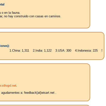
tal
a o en la fauna.
ugar, no hay construido con casas en caminos.
lones):
.China: 1,311 2.India: 1,122 3.USA: 300 4.Indonesia: 225 5.Brasil: 18
.sthopd.net
.
s agudamentes a: feedback[at]wisart.net .