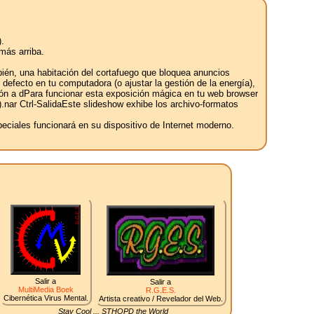
.
más arriba.
bién, una habitación del cortafuego que bloquea anuncios
defecto en tu computadora (o ajustar la gestión de la energía),
ión a dPara funcionar esta exposición mágica en tu web browser
ft).nar Ctrl-SalidaEste slideshow exhibe los archivo-formatos
ciales funcionará en su dispositivo de Internet moderno.
Salir a
Salir a
MultiMedia Boek
R.G.E.S.
Cibernética Virus Mental.
Artista creativo / Revelador del Web.
Stay Cool ... STHOPD the World