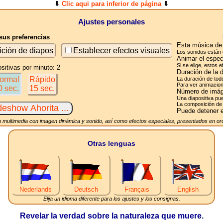
⇓
Clic aqui para inferior de página
⇓
Ajustes personales
us preferencias
Esta música de 
ición de diapos
Establecer efectos visuales
Los sonidos están 
Animar el espec
Si se elige, estos 
sitivas por minuto: 2
Duración de la 
ormal
Rápido
La duración de tod
Para ver animacion
0 sec.
15 sec.
Número de imág
Una diapositiva pue
La composición de 
Puede detener e
 multimedia con imagen dinámica y sonido, así como efectos especiales, presentados en ord
Otras lenguas
Nederlands
Deutsch
Français
English
Elija un idioma diferente para los ajustes y los consignas.
Revelar la verdad sobre la naturaleza que muere.