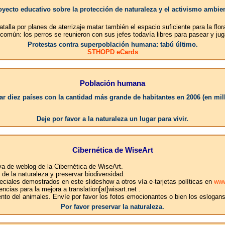
oyecto educativo sobre la protección de naturaleza y el activismo ambien
talla por planes de aterrizaje matar también el espacio suficiente para la flor
 común: los perros se reunieron con sus jefes todavía libres para pasear y j
Protestas contra superpoblación humana: tabú último.
STHOPD eCards
Población humana
r diez países con la cantidad más grande de habitantes en 2006 (en mil
1
Deje por favor a la naturaleza un lugar para vivir.
Cibernética de WiseArt
iva de weblog de la Cibernética de WiseArt.
e la naturaleza y preservar biodiversidad.
ciales demostrados en este slideshow a otros vía e-tarjetas políticas en
www
ncias para la mejora a translation[at]wisart.net .
ento del animales. Envíe por favor los fotos emocionantes o bien los eslogan
Por favor preservar la naturaleza.