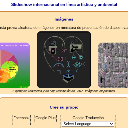
Slideshow internacional en línea artístico y ambiental
Imágenes
ista previa aleatoria de imágenes en miniatura de presentación de diapositiva
3 ejemplos reducidos y de baja resolución de
802
imágenes disponibles.
Cree su propio
Facebook
Google Plus
Google Traducción