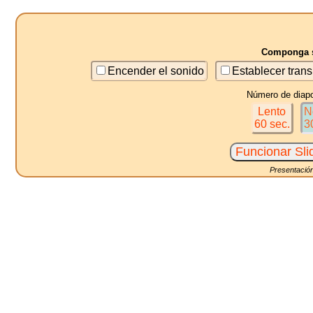
Componga s
Encender el sonido
Establecer trans
Número de diapo
Lento
N
60 sec.
3
Presentación