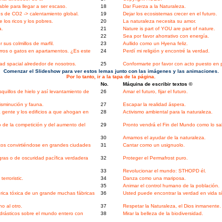
ble para llegar a ser escaso.
18
Dar Fuerza a la Naturaleza.
s de CO2 -> calentamiento global.
19
Dejar los ecosistemas crecer en el futuro.
os ricos y los pobres.
20
La naturaleza necesita su amor.
a.
21
Nature is part of YOU are part of nature.
22
Sea por favor ahorrativo con energía.
 sus colmillos de marfil.
23
Aullido como un Hyena feliz.
rros o gatos en apartamentos. ¿Es este
24
Perdí mi religión y encontré la verdad.
ad spacial alrededor de nosotros.
25
Conformarte por favor con acto puesto en p
Comenzar el Slideshow para ver estos lemas junto con las imágenes y las animaciones.
Por lo tanto, ir a la tapa de la página.
No.
Máquina de escribir textos ©
quillos de hielo y así levantamiento de
26
Amar el futuro, fijar el futuro.
isminución y fauna.
27
Escapar la realidad áspera.
a gente y los edificios a que ahogan en
28
Activismo ambiental para la naturaleza.
de la competición y del aumento del
29
Pronto vendrá el Fin del Mundo como lo s
30
Amamos el ayudar de la naturaleza.
itos convirtiéndose en grandes ciudades
31
Cantar como un usignuolo.
as o de oscuridad pacífica verdadera
32
Proteger el Permafrost puro.
33
Revolucionar el mundo: STHOPD él.
erroristic.
34
Danza como una mariposa.
35
Animar el control humano de la población.
ica tóxica de un grande muchas fábricas
36
Usted puede encontrar la verdad en vida s
o al otro.
37
Respetar la Naturaleza, el Dios inmanente.
drásticos sobre el mundo entero con
38
Mirar la belleza de la biodiversidad.