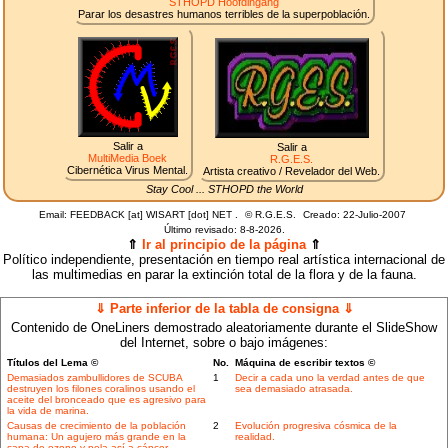
STHOPD Hoofdingang
Parar los desastres humanos terribles de la superpoblación.
Salir a
Salir a
MultiMedia Boek
R.G.E.S.
Cibernética Virus Mental.
Artista creativo / Revelador del Web.
Stay Cool ... STHOPD the World
Email: FEEDBACK [at] WISART [dot] NET .
©
R.G.E.S.
Creado: 22-Julio-2007
Último revisado:
8-8-2026.
⇑
Ir al principio de la página
⇑
Político independiente, presentación en tiempo real artística internacional de
las multimedias en parar la extinción total de la flora y de la fauna.
⇓ Parte inferior de la tabla de consigna ⇓
Contenido de OneLiners demostrado aleatoriamente durante el SlideShow
del Internet, sobre o bajo imágenes:
Títulos del Lema ©
No.
Máquina de escribir textos ©
Demasiados zambullidores de SCUBA
1
Decir a cada uno la verdad antes de que
destruyen los filones coralinos usando el
sea demasiado atrasada.
aceite del bronceado que es agresivo para
la vida de marina.
Causas de crecimiento de la población
2
Evolución progresiva cósmica de la
humana: Un agujero más grande en la
realidad.
capa de ozono y pela así a cáncer.