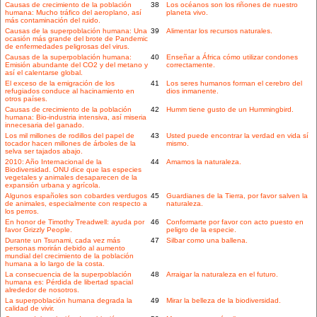
Causas de crecimiento de la población
38
Los océanos son los riñones de nuestro
humana: Mucho tráfico del aeroplano, así
planeta vivo.
más contaminación del ruido.
Causas de la superpoblación humana: Una
39
Alimentar los recursos naturales.
ocasión más grande del brote de Pandemic
de enfermedades peligrosas del virus.
Causas de la superpoblación humana:
40
Enseñar a África cómo utilizar condones
Emisión abundante del CO2 y del metano y
correctamente.
así el calentarse global.
El exceso de la emigración de los
41
Los seres humanos forman el cerebro del
refugiados conduce al hacinamiento en
dios inmanente.
otros países.
Causas de crecimiento de la población
42
Humm tiene gusto de un Hummingbird.
humana: Bio-industria intensiva, así miseria
innecesaria del ganado.
Los mil millones de rodillos del papel de
43
Usted puede encontrar la verdad en vida sí
tocador hacen millones de árboles de la
mismo.
selva ser tajados abajo.
2010: Año Internacional de la
44
Amamos la naturaleza.
Biodiversidad. ONU dice que las especies
vegetales y animales desaparecen de la
expansión urbana y agrícola.
Algunos españoles son cobardes verdugos
45
Guardianes de la Tierra, por favor salven la
de animales, especialmente con respecto a
naturaleza.
los perros.
En honor de Timothy Treadwell: ayuda por
46
Conformarte por favor con acto puesto en
favor Grizzly People.
peligro de la especie.
Durante un Tsunami, cada vez más
47
Silbar como una ballena.
personas morirán debido al aumento
mundial del crecimiento de la población
humana a lo largo de la costa.
La consecuencia de la superpoblación
48
Arraigar la naturaleza en el futuro.
humana es: Pérdida de libertad spacial
alrededor de nosotros.
La superpoblación humana degrada la
49
Mirar la belleza de la biodiversidad.
calidad de vivir.