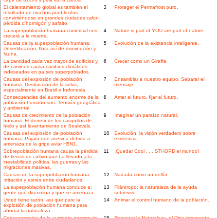
El calentamiento global es también el
3
Proteger el Permafrost puro.
resultado de muchos pueblecitos
convirtiéndose en grandes ciudades calor-
pérdida d'hormigón y asfalto.
La superpoblación humana comercial nos
4
Nature is part of YOU are part of nature.
crecerá a la muerte.
Causas de la superpoblación humana:
5
Evolución de la existencia inteligente.
Desertificación, flora así de disminución y
fauna.
La cantidad cada vez mayor de edificios y
6
Crecer como un Giraffe.
de caminos causa cambios climáticos
indeseados en países superpoblados.
Causas del explosión de población
7
Ensamblar a nuestro equipo: Separar el
humana: Destrucción de la selva,
mensaje.
especialmente en Brasil e Indonesia.
Consecuencias del aumento enorme de la
8
Amar el futuro, fijar el futuro.
población humano son: Tensión geográfica
y ambiental.
Causas de crecimiento de la población
9
Imaginar un paraíso natural.
humana: El derretir de los casquillos de
hielo y así levantamiento de Sealevels.
Causas del explosión de población
10
Evolución: la visión verdadero sobre
humana: Pájaro que asesina debido a
existencia.
amenaza de la gripe aviar H5N1.
Sobrepoblación humana causa la pérdida
11
¡Quedar Cool . . . STHOPD el mundo!
de tierras de cultivo que ha llevado a la
inestabilidad política, las guerras y las
migraciones masivas.
Causas de la superpoblación humana:
12
Nadada como un delfín.
Irritación y estrés entre ciudadanos.
La superpoblación humana conduce a:
13
Filántropo: la naturaleza de la ayuda
gente que discrimina y que se amenaza.
sobrevive.
Usted tiene razón, así que pare la
14
Animar el control humano de la población.
explosión de población humana para
ahorrar la naturaleza.
Consecuencias de la aumento enorme de
15
Respetar la Naturaleza, el Dios inmanente.