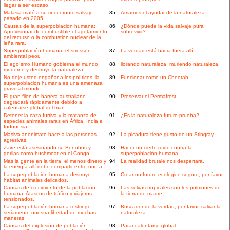
llegar a ser escaso.
Malasia mató a su rinoceronte salvaje
85
Amamos el ayudar de la naturaleza.
pasado en 2005.
Causas de la superpoblación humana:
86
¿Dónde puede la vida salvaje pura
Aprovisionar de combustible el agotamiento
sobrevivir?
del recurso o la combustión nuclear de la
leña rara.
Superpoblación humana: el stressor
87
La verdad está hacia fuera allí . . .
ambiental peor.
El egoísmo Humano gobierna el mundo
88
llorando naturaleza, muriendo naturaleza.
moderno y destruye la naturaleza.
No deje usted engañar a los políticos: la
89
Funcionar como un Cheetah.
superpoblación humana es una amenaza
grave al mundo.
El gran filón de barrera australiano
90
Preservar el Permafrost.
degradará rápidamente debido a
calentarse global del mar.
Detener la caza furtiva y la matanza de
91
¿Es la naturaleza futuro-prueba?
especies animales raras en África, India e
Indonesia.
Masiva anonimato hace a las personas
92
La picadura tiene gusto de un Stingray.
agresivas.
Zaire está asesinando su Bonobos y
93
Hacer un cierto ruido contra la
gorilas como bushmeat en el Congo.
superpoblación humana.
Más la gente en la tierra, el menos dinero y
94
La realidad brutale nos despertará.
la energía allí debe compartir entre uno a.
La superpoblación humana destruye
95
Crear un futuro ecológico seguro, por favor.
habitat animales delicados.
Causas de crecimiento de la población
96
Las selvas tropicales son los pulmones de
humana: Atascos de tráfico y viajeros
la tierra de madre.
tensionados.
La superpoblación humana restringe
97
Buscador de la verdad, por favor, salvar la
seriamente nuestra libertad de muchas
naturaleza.
maneras.
Causas del explosión de población
98
Parar calentarse global.