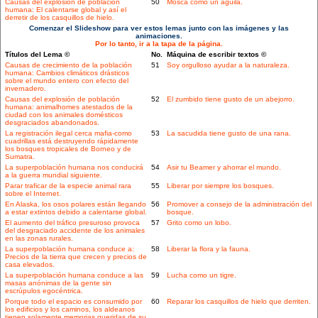
Causas del explosión de población
50
Mosca como un águila.
humana: El calentarse global y así el
derretir de los casquillos de hielo.
Comenzar el Slideshow para ver estos lemas junto con las imágenes y las
animaciones.
Por lo tanto, ir a la tapa de la página.
Títulos del Lema ©
No.
Máquina de escribir textos ©
Causas de crecimiento de la población
51
Soy orgulloso ayudar a la naturaleza.
humana: Cambios climáticos drásticos
sobre el mundo entero con efecto del
invernadero.
Causas del explosión de población
52
El zumbido tiene gusto de un abejorro.
humana: animalhomes atestados de la
ciudad con los animales domésticos
desgraciados abandonados.
La registración ilegal cerca mafia-como
53
La sacudida tiene gusto de una rana.
cuadrillas está destruyendo rápidamente
los bosques tropicales de Borneo y de
Sumatra.
La superpoblación humana nos conducirá
54
Asir tu Beamer y ahorrar el mundo.
a la guerra mundial siguiente.
Parar traficar de la especie animal rara
55
Liberar por siempre los bosques.
sobre el Internet.
En Alaska, los osos polares están llegando
56
Promover a consejo de la administración del
a estar extintos debido a calentarse global.
bosque.
El aumento del tráfico presuroso provoca
57
Grito como un lobo.
del desgraciado accidente de los animales
en las zonas rurales.
La superpoblación humana conduce a:
58
Liberar la flora y la fauna.
Precios de la tierra que crecen y precios de
casa elevados.
La superpoblación humana conduce a las
59
Lucha como un tigre.
masas anónimas de la gente sin
escrúpulos egocéntrica.
Porque todo el espacio es consumido por
60
Reparar los casquillos de hielo que derriten.
los edificios y los caminos, los aldeanos
tienen solamente memorias queridas de su