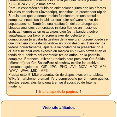
preferiblemente una resolución de la pantalla de los pixeles de
XGA (1024 x 768) o más arriba.
Para un espectáculo fluido de animaciones junto con los efectos
visuales especiales (Javascript), necesitas un procesador rápido.
Si quisieras que la demostración funcionara en una pantalla
completa, necesitas inhabilitar cualquier software activo del
popup-asesino. También, una habitación del cortafuego que
bloquea anuncios comerciales inhibirá fluir de animaciones
gráficas hermosas en esta exposición (es la bandera sobre
agitaApagar por favor el screensaver del defecto en tu
computadora (o ajustar la gestión de la energía), porque puede ser
que interfiera con este slideshow un poco después. Para ver los
vídeos correctamente, ajuste la velocidad de la presentación a
dPara funcionar esta exposición mágica en tu web browser en el
fondo de tu tablero del escritorio: tecleo arriba, en la pantalla
completa. Entonces utilizar tu teclado para presionar Ctrl-Salida
(Microsoft).nar Ctrl-SalidaEste slideshow exhibe los archivo-
formatos siguientes: .GIF, .JPG, .PNG, .AVI, .MOV, .MPG, MP4,
.WMV, .WAV, .MID, .MP3.
Prueba este HTML5 presentación de diapositivas en tu tableta
WiFi, Smartphone, o smart TV y comprobarlo por ti mismo que los
efectos especiales funcionará en su dispositivo de Internet
moderno.
⇑
Ir a la tapa de la página.
⇑
Web site afiliados