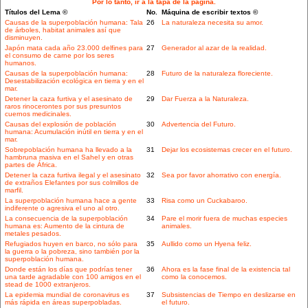
Por lo tanto, ir a la tapa de la página.
Títulos del Lema ©
No.
Máquina de escribir textos ©
Causas de la superpoblación humana: Tala
26
La naturaleza necesita su amor.
de árboles, habitat animales así que
disminuyen.
Japón mata cada año 23.000 delfines para
27
Generador al azar de la realidad.
el consumo de carne por los seres
humanos.
Causas de la superpoblación humana:
28
Futuro de la naturaleza floreciente.
Desestabilización ecológica en tierra y en el
mar.
Detener la caza furtiva y el asesinato de
29
Dar Fuerza a la Naturaleza.
raros rinocerontes por sus presuntos
cuernos medicinales.
Causas del explosión de población
30
Advertencia del Futuro.
humana: Acumulación inútil en tierra y en el
mar.
Sobrepoblación humana ha llevado a la
31
Dejar los ecosistemas crecer en el futuro.
hambruna masiva en el Sahel y en otras
partes de África.
Detener la caza furtiva ilegal y el asesinato
32
Sea por favor ahorrativo con energía.
de extraños Elefantes por sus colmillos de
marfil.
La superpoblación humana hace a gente
33
Risa como un Cuckabaroo.
indiferente o agresiva el uno al otro.
La consecuencia de la superpoblación
34
Pare el morir fuera de muchas especies
humana es: Aumento de la cintura de
animales.
metales pesados.
Refugiados huyen en barco, no sólo para
35
Aullido como un Hyena feliz.
la guerra o la pobreza, sino también por la
superpoblación humana.
Donde están los días que podrías tener
36
Ahora es la fase final de la existencia tal
una tarde agradable con 100 amigos en el
como la conocemos.
stead de 1000 extranjeros.
La epidemia mundial de coronavirus es
37
Subsistencias de Tiempo en deslizarse en
más rápida en áreas superpobladas.
el futuro.