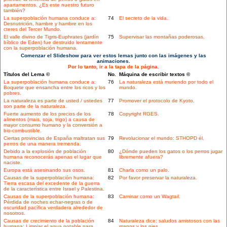
apartamentos. ¿Es este nuestro futuro
también?
La superpoblación humana conduce a:
74
El secreto de la vida.
Desnutrición, hambre y hambre en los
cteres del Tercer Mundo.
El valle divino de Tigris-Euphrates (jardín
75
Supervisar las montañas poderosas.
bíblico de Eden) fue destruido lentamente
con la superpoblación humana.
Comenzar el Slideshow para ver estos lemas junto con las imágenes y las
animaciones.
Por lo tanto, ir a la tapa de la página.
Títulos del Lema ©
No.
Máquina de escribir textos ©
La superpoblación humana conduce a:
76
La naturaleza está muriendo por todo el
Boquete que ensancha entre los ricos y los
mundo.
pobres.
La naturaleza es parte de usted / ustedes
77
Promover el protocolo de Kyoto.
son parte de la naturaleza.
Fuerte aumento de los precios de los
78
Copyright RGES.
alimentos (mais, soja, trigo) a causa de
mayor consumo humano y la conversión a
bio-combustible.
Ciertas provincias de España maltratan sus
79
Revolucionar el mundo: STHOPD él.
perros de una manera tremenda.
Debido a la explosión de población
80
¿Dónde pueden los gatos o los perros jugar
humana reconocerás apenas el lugar que
libremente afuera?
naciste.
Europa está asesinando sus osos.
81
Charla como un palo.
Causas de la superpoblación humana:
82
Por favor preservar la naturaleza.
Tierra escasa del excedente de la guerra
de la característica entre Israel y Palestina.
Causas de la superpoblación humana:
83
Caminar como un Wagtail.
Pérdida de noches echar-negras o de
oscuridad pacífica verdadera alrededor de
nosotros.
Causas de crecimiento de la población
84
Naturaleza dice: saludos amistosos con las
humana: Limpiar el agua potable para
manos y los pies.