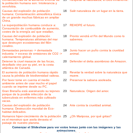
la población humana son: Intolerancia y
xenofobia.
Causas del explosión de población
16
Salir naturaleza de un lugar en la tierra.
humana: Contaminación atmosférica tóxica
de un grande muchas fábricas en ampliar
China.
La superpoblación humana conduce a:
17
REHOPE el futuro.
Consumición de combustible de aumento,
costes de la energía así que estallan.
Causas del explosión de población
18
Pronto vendrá el Fin del Mundo como lo
humana: Temperaturas altísimas del mar
sabemos.
que destruyen ecosistemas del filón
coralino.
Demasiadas personas -> demasiada
19
Junto hacer un puño contra la crueldad
industria -> exceso de emisiones de CO2 ->
animal.
calentamiento global.
Detener la cruel masacre de las focas,
20
Defender el delta asombroso de Amazon.
desollado vivo por su piel, en la costa
atlántica de Canadá.
El aumento de población humana rápido
21
Revelar la verdad sobre la naturaleza que
causa la pérdida de biodiversidad valiosa.
muere.
Por favor tome en cuenta el medio
22
Preservar la sabana asoleada.
ambiente antes de usar mucho el papel
cuando se imprime desde su PC.
Gran Bretaña está asesinando su tejones
23
Naturaleza: Origen del amor.
porque de la posible infección de la
tuberculosis en enfermos más cultivado
vacas.
Causas del explosión de población
24
Arte contra la crueldad animal.
humana: Destrucción mundial de Eco-
habitat delicados.
Humanos hiper-crecimiento de la población
25
¿Oh Mariposa, por qué gritas?
es el monstruo que asola devasta el
paisaje de nuestro planeta.
Comenzar el Slideshow para ver estos lemas junto con las imágenes y las
animaciones.