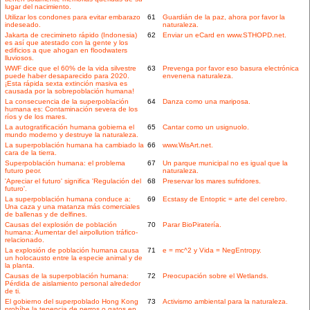
lugar del nacimiento.
Utilizar los condones para evitar embarazo
61
Guardián de la paz, ahora por favor la
indeseado.
naturaleza.
Jakarta de crecimineto rápido (Indonesia)
62
Enviar un eCard en www.STHOPD.net.
es así que atestado con la gente y los
edificios a que ahogan en floodwaters
lluviosos.
WWF dice que el 60% de la vida silvestre
63
Prevenga por favor eso basura electrónica
puede haber desaparecido para 2020.
envenena naturaleza.
¡Esta rápida sexta extinción masiva es
causada por la sobrepoblación humana!
La consecuencia de la superpoblación
64
Danza como una mariposa.
humana es: Contaminación severa de los
ríos y de los mares.
La autogratificación humana gobierna el
65
Cantar como un usignuolo.
mundo moderno y destruye la naturaleza.
La superpoblación humana ha cambiado la
66
www.WisArt.net.
cara de la tierra.
Superpoblación humana: el problema
67
Un parque municipal no es igual que la
futuro peor.
naturaleza.
'Apreciar el futuro' significa 'Regulación del
68
Preservar los mares sufridores.
futuro'.
La superpoblación humana conduce a:
69
Ecstasy de Entoptic = arte del cerebro.
Una caza y una matanza más comerciales
de ballenas y de delfines.
Causas del explosión de población
70
Parar BioPiratería.
humana: Aumentar del airpollution tráfico-
relacionado.
La explosión de población humana causa
71
e = mc^2 y Vida = NegEntropy.
un holocausto entre la especie animal y de
la planta.
Causas de la superpoblación humana:
72
Preocupación sobre el Wetlands.
Pérdida de aislamiento personal alrededor
de ti.
El gobierno del superpoblado Hong Kong
73
Activismo ambiental para la naturaleza.
prohíbe la tenencia de perros o gatos en