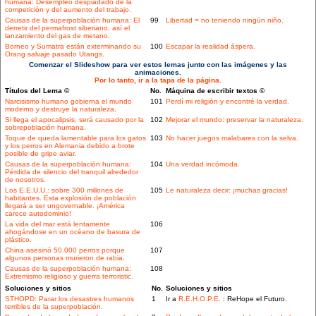
humana: Desempleo despiadado de la
competición y del aumento del trabajo.
Causas de la superpoblación humana: El
99
Libertad = no teniendo ningún niño.
derretir del permafrost siberiano, así el
lanzamiento del gas de metano.
Borneo y Sumatra están exterminando su
100
Escapar la realidad áspera.
Orang salvaje pasado Utangs.
Comenzar el Slideshow para ver estos lemas junto con las imágenes y las
animaciones.
Por lo tanto, ir a la tapa de la página.
Títulos del Lema ©
No.
Máquina de escribir textos ©
Narcisismo humano gobierna el mundo
101
Perdí mi religión y encontré la verdad.
moderno y destruye la naturaleza.
Si llega el apocalipsis, será causado por la
102
Mejorar el mundo: preservar la naturaleza.
sobrepoblación humana.
Toque de queda lamentable para los gatos
103
No hacer juegos malabares con la selva.
y los perros en Alemania debido a brote
posible de gripe aviar.
Causas de la superpoblación humana:
104
Una verdad incómoda.
Pérdida de silencio del tranquil alrededor
de nosotros.
Los E.E.U.U.: sobre 300 millones de
105
Le naturaleza decir: ¡muchas gracias!
habitantes. Esta explosión de población
llegará a ser ungovernable. ¡América
carece autodominio!
La vida del mar está lentamente
106
ahogándose en un océano de basura de
plástico.
China asesinó 50.000 perros porque
107
algunos personas murieron de rabia.
Causas de la superpoblación humana:
108
Extremismo religioso y guerra terroristic.
Soluciones y sitios
No.
Soluciones y sitios
STHOPD: Parar los desastres humanos
1
Ir a
R.E.H.O.P.E.
: ReHope el Futuro.
terribles de la superpoblación.