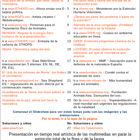
Buscador de la verdad, por favor, salvar la
3
Por favor flora y fauna del rescate de la
naturaleza.
destrucción total.
Ir a
www.STHOPD.net
: Ahora enviar una E-
5
Ir a
vhemt.org
: Movimiento por la Extinción
tarjeta política.
Humana Voluntaria.
Ir a
www.RGES.net
: Artista creativo /
7
¿Desea ser parte del problema o parte de
Webdeveloper.
la solución?
Ir a
www.peta.org
: Personas para el
9
Además de la arca congelada: ¡Fertilidad
Tratamiento Ético de Animales.
del ser humano de la helada!
REHOPE: Regular la ecología ético
11
Ir a
www.CPER.org
: Cursos en ambiente
humana de la superpoblación.
educativo en línea.
Ir a
www.STHOPD.com
: Entrada de la
13
CPER: Evolución progresiva cósmica de la
cañería de STHOPD.
realidad.
WisArt: Cibernética sabia del arte.
15
LOVENIC: El amor obtiene la evolución
visionaria, así que la naturaleza que
acaricio.
Ir a
www.WisArt.net
: Esta SlideShow
17
Ir a
www.wwf.es
: WWF ~ Asociación para la
internacional (en 5 idiomas: EN, NL, DE,
defensa de la naturaleza España.
FR, ES).
El 'club de los informes de Roma': los límites
19
Ir a
www.komitee.de
: Comité contra el
al crecimiento.
asesinato de aves.
Ir a
www.seashepherd.es
: Sea Shepherd
21
Ir a
www.vier-pfoten.de
: Más humanidad
ES ~ organización de acción directa por la
para los animales.
conservación marina.
Guardianes de la Tierra, por favor salven la
23
Ir a
www.animalsasia.org
: Fundación
naturaleza.
Animals Asia, Santuarios del oso.
Guardián de la paz, ahora por favor la
25
Go to
www.change.org
: Superpoblación - A
naturaleza.
nivel mundial son urgentes las regulaciones
de la natalidad
Comenzar el Slideshow para ver estos lemas junto con las imágenes y las
animaciones.
Por lo tanto, ir a la tapa de la página.
Soluciones y sitios
No.
Soluciones y sitios
www.wisart.net
27
Wise Art Cybernetics
Presentación en tiempo real artística de las multimedias en parar la
extinción total de la flora y de la fauna.