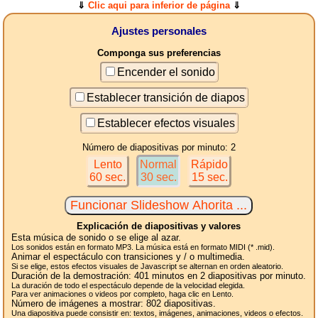
⇓
Clic aqui para inferior de página
⇓
Ajustes personales
Componga sus preferencias
Encender el sonido
Establecer transición de diapos
Establecer efectos visuales
Número de diapositivas por minuto: 2
Lento
Normal
Rápido
60 sec.
30 sec.
15 sec.
Explicación de diapositivas y valores
Esta música de sonido o se elige al azar.
Los sonidos están en formato MP3. La música está en formato MIDI (* .mid).
Animar el espectáculo con transiciones y / o multimedia.
Si se elige, estos efectos visuales de Javascript se alternan en orden aleatorio.
Duración de la demostración:
401
minutos en 2
diapositivas
por minuto.
La duración de todo el espectáculo depende de la velocidad elegida.
Para ver animaciones o videos por completo, haga clic en Lento.
Número de imágenes a mostrar:
802
diapositivas.
Una diapositiva puede consistir en: textos, imágenes, animaciones, videos o efectos.