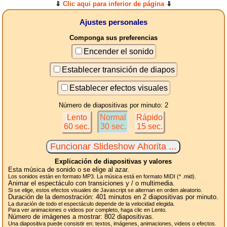
⇓
Clic aqui para inferior de página
⇓
Ajustes personales
Componga sus preferencias
Encender el sonido
Establecer transición de diapos
Establecer efectos visuales
Número de diapositivas por minuto: 2
Lento
Normal
Rápido
60 sec.
30 sec.
15 sec.
Explicación de diapositivas y valores
Esta música de sonido o se elige al azar.
Los sonidos están en formato MP3. La música está en formato MIDI (* .mid).
Animar el espectáculo con transiciones y / o multimedia.
Si se elige, estos efectos visuales de Javascript se alternan en orden aleatorio.
Duración de la demostración:
401
minutos en 2
diapositivas
por minuto.
La duración de todo el espectáculo depende de la velocidad elegida.
Para ver animaciones o videos por completo, haga clic en Lento.
Número de imágenes a mostrar:
802
diapositivas.
Una diapositiva puede consistir en: textos, imágenes, animaciones, videos o efectos.