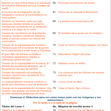
Detener la caza furtiva ilegal y el asesinato
66
Promover el protocolo de Kyoto.
de extraños Elefantes por sus colmillos de
marfil.
El exceso de la emigración de los
67
Futuro de la naturaleza floreciente.
refugiados conduce al hacinamiento en
otros países.
Durante un Tsunami, cada vez más
68
La verdad está hacia fuera allí . . .
personas morirán debido al aumento
mundial del crecimiento de la población
humana a lo largo de la costa.
Causas de crecimiento de la población
69
El zumbido tiene gusto de un abejorro.
humana: Cambios climáticos drásticos
sobre el mundo entero con efecto del
invernadero.
Causas de la superpoblación humana:
70
Crear un futuro ecológico seguro, por favor.
Tierra escasa del excedente de la guerra
de la característica entre Israel y Palestina.
El gran filón de barrera australiano
71
Naturaleza: Origen del amor.
degradará rápidamente debido a
calentarse global del mar.
Causas de la superpoblación humana: El
72
Nadada como un delfín.
derretir del permafrost siberiano, así el
lanzamiento del gas de metano.
Causas del explosión de población
73
Los océanos son los riñones de nuestro
humana: Destrucción mundial de Eco-
planeta vivo.
habitat delicados.
La superpoblación humana conduce a:
74
Lucha como un tigre.
gente que discrimina y que se amenaza.
Causas de la superpoblación humana: Una
75
Amar el futuro, fijar el futuro.
ocasión más grande del brote de Pandemic
de enfermedades peligrosas del virus.
Comenzar el Slideshow para ver estos lemas junto con las imágenes y las
animaciones.
Por lo tanto, ir a la tapa de la página.
Títulos del Lema ©
No.
Máquina de escribir textos ©
Debido a la explosión de población
76
Pronto vendrá el Fin del Mundo como lo