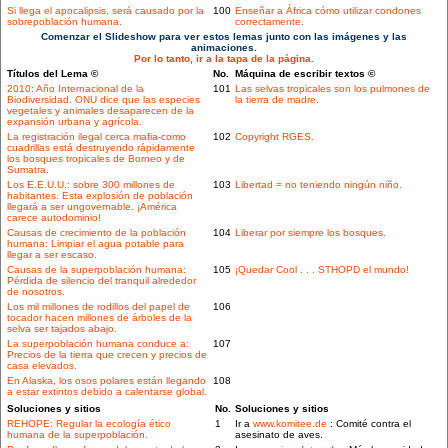
Si llega el apocalipsis, será causado por la
100
Enseñar a África cómo utilizar condones
sobrepoblación humana.
correctamente.
Comenzar el Slideshow para ver estos lemas junto con las imágenes y las
animaciones.
Por lo tanto, ir a la tapa de la página.
Títulos del Lema ©
No.
Máquina de escribir textos ©
2010: Año Internacional de la
101
Las selvas tropicales son los pulmones de
Biodiversidad. ONU dice que las especies
la tierra de madre.
vegetales y animales desaparecen de la
expansión urbana y agrícola.
La registración ilegal cerca mafia-como
102
Copyright RGES.
cuadrillas está destruyendo rápidamente
los bosques tropicales de Borneo y de
Sumatra.
Los E.E.U.U.: sobre 300 millones de
103
Libertad = no teniendo ningún niño.
habitantes. Esta explosión de población
llegará a ser ungovernable. ¡América
carece autodominio!
Causas de crecimiento de la población
104
Liberar por siempre los bosques.
humana: Limpiar el agua potable para
llegar a ser escaso.
Causas de la superpoblación humana:
105
¡Quedar Cool . . . STHOPD el mundo!
Pérdida de silencio del tranquil alrededor
de nosotros.
Los mil millones de rodillos del papel de
106
tocador hacen millones de árboles de la
selva ser tajados abajo.
La superpoblación humana conduce a:
107
Precios de la tierra que crecen y precios de
casa elevados.
En Alaska, los osos polares están llegando
108
a estar extintos debido a calentarse global.
Soluciones y sitios
No.
Soluciones y sitios
REHOPE: Regular la ecología ético
1
Ir a
www.komitee.de
: Comité contra el
humana de la superpoblación.
asesinato de aves.