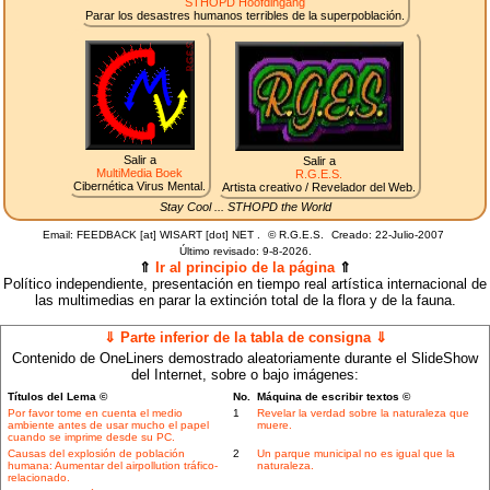
STHOPD Hoofdingang
Parar los desastres humanos terribles de la superpoblación.
Salir a
Salir a
MultiMedia Boek
R.G.E.S.
Cibernética Virus Mental.
Artista creativo / Revelador del Web.
Stay Cool ... STHOPD the World
Email: FEEDBACK [at] WISART [dot] NET .
©
R.G.E.S.
Creado: 22-Julio-2007
Último revisado:
9-8-2026.
⇑
Ir al principio de la página
⇑
Político independiente, presentación en tiempo real artística internacional de
las multimedias en parar la extinción total de la flora y de la fauna.
⇓ Parte inferior de la tabla de consigna ⇓
Contenido de OneLiners demostrado aleatoriamente durante el SlideShow
del Internet, sobre o bajo imágenes:
Títulos del Lema ©
No.
Máquina de escribir textos ©
Por favor tome en cuenta el medio
1
Revelar la verdad sobre la naturaleza que
ambiente antes de usar mucho el papel
muere.
cuando se imprime desde su PC.
Causas del explosión de población
2
Un parque municipal no es igual que la
humana: Aumentar del airpollution tráfico-
naturaleza.
relacionado.