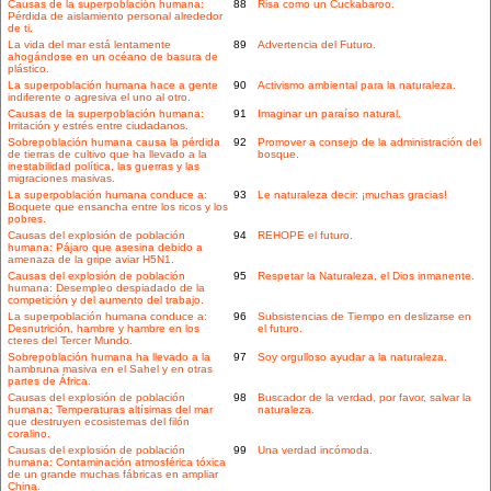
Causas de la superpoblación humana:
88
Risa como un Cuckabaroo.
Pérdida de aislamiento personal alrededor
de ti.
La vida del mar está lentamente
89
Advertencia del Futuro.
ahogándose en un océano de basura de
plástico.
La superpoblación humana hace a gente
90
Activismo ambiental para la naturaleza.
indiferente o agresiva el uno al otro.
Causas de la superpoblación humana:
91
Imaginar un paraíso natural.
Irritación y estrés entre ciudadanos.
Sobrepoblación humana causa la pérdida
92
Promover a consejo de la administración del
de tierras de cultivo que ha llevado a la
bosque.
inestabilidad política, las guerras y las
migraciones masivas.
La superpoblación humana conduce a:
93
Le naturaleza decir: ¡muchas gracias!
Boquete que ensancha entre los ricos y los
pobres.
Causas del explosión de población
94
REHOPE el futuro.
humana: Pájaro que asesina debido a
amenaza de la gripe aviar H5N1.
Causas del explosión de población
95
Respetar la Naturaleza, el Dios inmanente.
humana: Desempleo despiadado de la
competición y del aumento del trabajo.
La superpoblación humana conduce a:
96
Subsistencias de Tiempo en deslizarse en
Desnutrición, hambre y hambre en los
el futuro.
cteres del Tercer Mundo.
Sobrepoblación humana ha llevado a la
97
Soy orgulloso ayudar a la naturaleza.
hambruna masiva en el Sahel y en otras
partes de África.
Causas del explosión de población
98
Buscador de la verdad, por favor, salvar la
humana: Temperaturas altísimas del mar
naturaleza.
que destruyen ecosistemas del filón
coralino.
Causas del explosión de población
99
Una verdad incómoda.
humana: Contaminación atmosférica tóxica
de un grande muchas fábricas en ampliar
China.