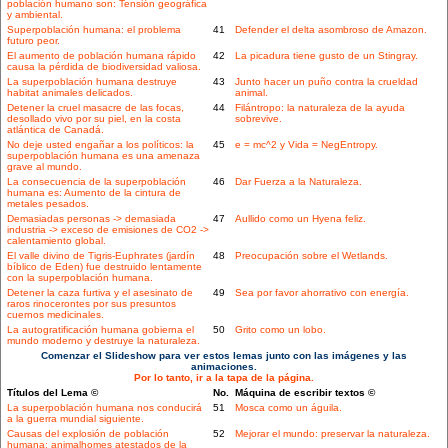
población humano son: Tensión geográfica
y ambiental.
Superpoblación humana: el problema
41
Defender el delta asombroso de Amazon.
futuro peor.
El aumento de población humana rápido
42
La picadura tiene gusto de un Stingray.
causa la pérdida de biodiversidad valiosa.
La superpoblación humana destruye
43
Junto hacer un puño contra la crueldad
habitat animales delicados.
animal.
Detener la cruel masacre de las focas,
44
Filántropo: la naturaleza de la ayuda
desollado vivo por su piel, en la costa
sobrevive.
atlántica de Canadá.
No deje usted engañar a los políticos: la
45
e = mc^2 y Vida = NegEntropy.
superpoblación humana es una amenaza
grave al mundo.
La consecuencia de la superpoblación
46
Dar Fuerza a la Naturaleza.
humana es: Aumento de la cintura de
metales pesados.
Demasiadas personas -> demasiada
47
Aullido como un Hyena feliz.
industria -> exceso de emisiones de CO2 ->
calentamiento global.
El valle divino de Tigris-Euphrates (jardín
48
Preocupación sobre el Wetlands.
bíblico de Eden) fue destruido lentamente
con la superpoblación humana.
Detener la caza furtiva y el asesinato de
49
Sea por favor ahorrativo con energía.
raros rinocerontes por sus presuntos
cuernos medicinales.
La autogratificación humana gobierna el
50
Grito como un lobo.
mundo moderno y destruye la naturaleza.
Comenzar el Slideshow para ver estos lemas junto con las imágenes y las
animaciones.
Por lo tanto, ir a la tapa de la página.
Títulos del Lema ©
No.
Máquina de escribir textos ©
La superpoblación humana nos conducirá
51
Mosca como un águila.
a la guerra mundial siguiente.
Causas del explosión de población
52
Mejorar el mundo: preservar la naturaleza.
humana: animalhomes atestados de la