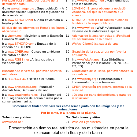
Por favor flora y fauna del rescate de la
3
Ir a
www.vier-pfoten.de
: Más humanidad
destrucción total.
para los animales.
Go to
www.change.org
: Superpoblación - A
5
LOVENIC: El amor obtiene la evolución
nivel mundial son urgentes las regulaciones
visionaria, así que la naturaleza que
de la natalidad
acaricio.
Ir a
www.STHOPD.net
: Ahora enviar una E-
7
STHOPD: Parar los desastres humanos
tarjeta política.
terribles de la superpoblación.
El 'club de los informes de Roma': los límites
9
Ir a
www.wwf.es
: WWF ~ Asociación para la
al crecimiento.
defensa de la naturaleza España.
Ir a
vhemt.org
: Movimiento por la Extinción
11
Además de la arca congelada: ¡Fertilidad
Humana Voluntaria.
del ser humano de la helada!
Ir a
www.STHOPD.com
: Entrada de la
13
WisArt: Cibernética sabia del arte.
cañería de STHOPD.
Ir a
www.CPER.org
: Cursos en ambiente
15
Guardián de la paz, ahora por favor la
educativo en línea.
naturaleza.
Ir a
www.RGES.net
: Artista creativo /
17
Ir a
www.WisArt.net
: Esta SlideShow
Webdeveloper.
internacional (en 5 idiomas: EN, NL, DE,
FR, ES).
Buscador de la verdad, por favor, salvar la
19
Guardianes de la Tierra, por favor salven la
naturaleza.
naturaleza.
Ir a
R.E.H.O.P.E.
: ReHope el Futuro.
21
Ir a
www.peta.org
: Personas para el
Tratamiento Ético de Animales.
Ir a
www.animalsasia.org
: Fundación
23
CPER: Evolución progresiva cósmica de la
Animals Asia, Santuarios del oso.
realidad.
Ir a
www.seashepherd.es
: Sea Shepherd
25
¿Desea ser parte del problema o parte de
ES ~ organización de acción directa por la
la solución?
conservación marina.
Comenzar el Slideshow para ver estos lemas junto con las imágenes y las
animaciones.
Por lo tanto, ir a la tapa de la página.
Soluciones y sitios
No.
Soluciones y sitios
www.wisart.net
27
Wise Art Cybernetics
Presentación en tiempo real artística de las multimedias en parar la
extinción total de la flora y de la fauna.