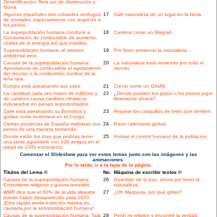
Desertificación, flora así de disminución y
fauna.
Algunos españoles son cobardes verdugos
17
Salir naturaleza de un lugar en la tierra.
de animales, especialmente con respecto a
los perros.
La superpoblación humana conduce a:
18
Caminar como un Wagtail.
Consumición de combustible de aumento,
costes de la energía así que estallan.
Superpoblación humana: el stressor
19
Por favor preservar la naturaleza.
ambiental peor.
Causas de la superpoblación humana:
20
La naturaleza está muriendo por todo el
Aprovisionar de combustible el agotamiento
mundo.
del recurso o la combustión nuclear de la
leña rara.
Europa está asesinando sus osos.
21
Crecer como un Giraffe.
La cantidad cada vez mayor de edificios y
22
¿Dónde pueden los gatos o los perros jugar
de caminos causa cambios climáticos
libremente afuera?
indeseados en países superpoblados.
Zaire está asesinando su Bonobos y
23
Reparar los casquillos de hielo que derriten.
gorilas como bushmeat en el Congo.
Ciertas provincias de España maltratan sus
24
Parar calentarse global.
perros de una manera tremenda.
Donde están los días que podrías tener
25
Animar el control humano de la población.
una tarde agradable con 100 amigos en el
stead de 1000 extranjeros.
Comenzar el Slideshow para ver estos lemas junto con las imágenes y las
animaciones.
Por lo tanto, ir a la tapa de la página.
Títulos del Lema ©
No.
Máquina de escribir textos ©
Causas de la superpoblación humana:
26
Guardián de la paz, ahora por favor la
Extremismo religioso y guerra terroristic.
naturaleza.
WWF dice que el 60% de la vida silvestre
27
¿Oh Mariposa, por qué gritas?
puede haber desaparecido para 2020.
¡Esta rápida sexta extinción masiva es
causada por la sobrepoblación humana!
Causas de la superpoblación humana: Tala
28
Perdí mi religión y encontré la verdad.