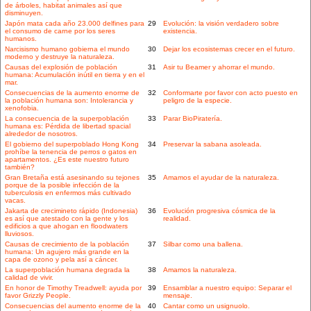
de árboles, habitat animales así que
disminuyen.
Japón mata cada año 23.000 delfines para
29
Evolución: la visión verdadero sobre
el consumo de carne por los seres
existencia.
humanos.
Narcisismo humano gobierna el mundo
30
Dejar los ecosistemas crecer en el futuro.
moderno y destruye la naturaleza.
Causas del explosión de población
31
Asir tu Beamer y ahorrar el mundo.
humana: Acumulación inútil en tierra y en el
mar.
Consecuencias de la aumento enorme de
32
Conformarte por favor con acto puesto en
la población humana son: Intolerancia y
peligro de la especie.
xenofobia.
La consecuencia de la superpoblación
33
Parar BioPiratería.
humana es: Pérdida de libertad spacial
alrededor de nosotros.
El gobierno del superpoblado Hong Kong
34
Preservar la sabana asoleada.
prohíbe la tenencia de perros o gatos en
apartamentos. ¿Es este nuestro futuro
también?
Gran Bretaña está asesinando su tejones
35
Amamos el ayudar de la naturaleza.
porque de la posible infección de la
tuberculosis en enfermos más cultivado
vacas.
Jakarta de crecimineto rápido (Indonesia)
36
Evolución progresiva cósmica de la
es así que atestado con la gente y los
realidad.
edificios a que ahogan en floodwaters
lluviosos.
Causas de crecimiento de la población
37
Silbar como una ballena.
humana: Un agujero más grande en la
capa de ozono y pela así a cáncer.
La superpoblación humana degrada la
38
Amamos la naturaleza.
calidad de vivir.
En honor de Timothy Treadwell: ayuda por
39
Ensamblar a nuestro equipo: Separar el
favor Grizzly People.
mensaje.
Consecuencias del aumento enorme de la
40
Cantar como un usignuolo.