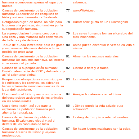
humana reconocerás apenas el lugar que
sabemos.
naciste.
Causas de crecimiento de la población
77
www.WisArt.net.
humana: El derretir de los casquillos de
hielo y así levantamiento de Sealevels.
Refugiados huyen en barco, no sólo para
78
Humm tiene gusto de un Hummingbird.
la guerra o la pobreza, sino también por la
superpoblación humana.
La superpoblación humana conduce a:
79
Los seres humanos forman el cerebro del
Una caza y una matanza más comerciales
dios inmanente.
de ballenas y de delfines.
Toque de queda lamentable para los gatos
80
Usted puede encontrar la verdad en vida sí
y los perros en Alemania debido a brote
mismo.
posible de gripe aviar.
Causas de crecimiento de la población
81
Alimentar los recursos naturales.
humana: Bio-industria intensiva, así miseria
innecesaria del ganado.
Causas de la superpoblación humana:
82
Liberar la flora y la fauna.
Emisión abundante del CO2 y del metano y
así el calentarse global.
Porque todo el espacio es consumido por
83
La naturaleza necesita su amor.
los edificios y los caminos, los aldeanos
tienen solamente memorias queridas de su
lugar del nacimiento.
El aumento del tráfico presuroso provoca
84
Arraigar la naturaleza en el futuro.
del desgraciado accidente de los animales
en las zonas rurales.
Usted tiene razón, así que pare la
85
¿Dónde puede la vida salvaje pura
explosión de población humana para
sobrevivir?
ahorrar la naturaleza.
Causas del explosión de población
86
Ecstasy de Entoptic = arte del cerebro.
humana: El calentarse global y así el
derretir de los casquillos de hielo.
Causas de crecimiento de la población
87
No hacer juegos malabares con la selva.
humana: Atascos de tráfico y viajeros
tensionados.