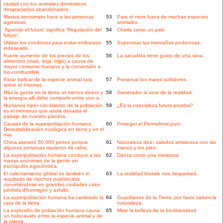
ciudad con los animales domésticos
desgraciados abandonados.
Masiva anonimato hace a las personas
53
Pare el morir fuera de muchas especies
agresivas.
animales.
'Apreciar el futuro' significa 'Regulación del
54
Charla como un palo.
futuro'.
Utilizar los condones para evitar embarazo
55
Supervisar las montañas poderosas.
indeseado.
Fuerte aumento de los precios de los
56
La sacudida tiene gusto de una rana.
alimentos (mais, soja, trigo) a causa de
mayor consumo humano y la conversión a
bio-combustible.
Parar traficar de la especie animal rara
57
Preservar los mares sufridores.
sobre el Internet.
Más la gente en la tierra, el menos dinero y
58
Generador al azar de la realidad.
la energía allí debe compartir entre uno a.
Humanos hiper-crecimiento de la población
59
¿Es la naturaleza futuro-prueba?
es el monstruo que asola devasta el
paisaje de nuestro planeta.
Causas de la superpoblación humana:
60
Proteger el Permafrost puro.
Desestabilización ecológica en tierra y en el
mar.
China asesinó 50.000 perros porque
61
Naturaleza dice: saludos amistosos con las
algunos personas murieron de rabia.
manos y los pies.
La superpoblación humana conduce a las
62
Danza como una mariposa.
masas anónimas de la gente sin
escrúpulos egocéntrica.
El calentamiento global es también el
63
La realidad brutale nos despertará.
resultado de muchos pueblecitos
convirtiéndose en grandes ciudades calor-
pérdida d'hormigón y asfalto.
La superpoblación humana ha cambiado la
64
Guardianes de la Tierra, por favor salven la
cara de la tierra.
naturaleza.
La explosión de población humana causa
65
Mirar la belleza de la biodiversidad.
un holocausto entre la especie animal y de
la planta.