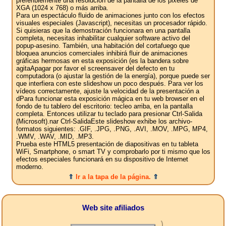
preferiblemente una resolución de la pantalla de los pixeles de
XGA (1024 x 768) o más arriba.
Para un espectáculo fluido de animaciones junto con los efectos
visuales especiales (Javascript), necesitas un procesador rápido.
Si quisieras que la demostración funcionara en una pantalla
completa, necesitas inhabilitar cualquier software activo del
popup-asesino. También, una habitación del cortafuego que
bloquea anuncios comerciales inhibirá fluir de animaciones
gráficas hermosas en esta exposición (es la bandera sobre
agitaApagar por favor el screensaver del defecto en tu
computadora (o ajustar la gestión de la energía), porque puede ser
que interfiera con este slideshow un poco después. Para ver los
vídeos correctamente, ajuste la velocidad de la presentación a
dPara funcionar esta exposición mágica en tu web browser en el
fondo de tu tablero del escritorio: tecleo arriba, en la pantalla
completa. Entonces utilizar tu teclado para presionar Ctrl-Salida
(Microsoft).nar Ctrl-SalidaEste slideshow exhibe los archivo-
formatos siguientes: .GIF, .JPG, .PNG, .AVI, .MOV, .MPG, MP4,
.WMV, .WAV, .MID, .MP3.
Prueba este HTML5 presentación de diapositivas en tu tableta
WiFi, Smartphone, o smart TV y comprobarlo por ti mismo que los
efectos especiales funcionará en su dispositivo de Internet
moderno.
⇑
Ir a la tapa de la página.
⇑
Web site afiliados