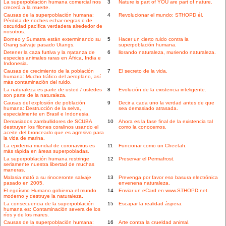
La superpoblación humana comercial nos
3
Nature is part of YOU are part of nature.
crecerá a la muerte.
Causas de la superpoblación humana:
4
Revolucionar el mundo: STHOPD él.
Pérdida de noches echar-negras o de
oscuridad pacífica verdadera alrededor de
nosotros.
Borneo y Sumatra están exterminando su
5
Hacer un cierto ruido contra la
Orang salvaje pasado Utangs.
superpoblación humana.
Detener la caza furtiva y la matanza de
6
llorando naturaleza, muriendo naturaleza.
especies animales raras en África, India e
Indonesia.
Causas de crecimiento de la población
7
El secreto de la vida.
humana: Mucho tráfico del aeroplano, así
más contaminación del ruido.
La naturaleza es parte de usted / ustedes
8
Evolución de la existencia inteligente.
son parte de la naturaleza.
Causas del explosión de población
9
Decir a cada uno la verdad antes de que
humana: Destrucción de la selva,
sea demasiado atrasada.
especialmente en Brasil e Indonesia.
Demasiados zambullidores de SCUBA
10
Ahora es la fase final de la existencia tal
destruyen los filones coralinos usando el
como la conocemos.
aceite del bronceado que es agresivo para
la vida de marina.
La epidemia mundial de coronavirus es
11
Funcionar como un Cheetah.
más rápida en áreas superpobladas.
La superpoblación humana restringe
12
Preservar el Permafrost.
seriamente nuestra libertad de muchas
maneras.
Malasia mató a su rinoceronte salvaje
13
Prevenga por favor eso basura electrónica
pasado en 2005.
envenena naturaleza.
El egoísmo Humano gobierna el mundo
14
Enviar un eCard en www.STHOPD.net.
moderno y destruye la naturaleza.
La consecuencia de la superpoblación
15
Escapar la realidad áspera.
humana es: Contaminación severa de los
ríos y de los mares.
Causas de la superpoblación humana:
16
Arte contra la crueldad animal.