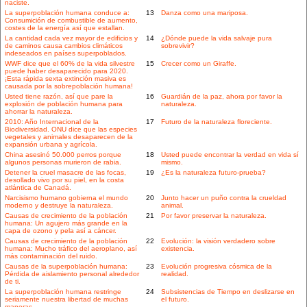
naciste.
La superpoblación humana conduce a:
13
Danza como una mariposa.
Consumición de combustible de aumento,
costes de la energía así que estallan.
La cantidad cada vez mayor de edificios y
14
¿Dónde puede la vida salvaje pura
de caminos causa cambios climáticos
sobrevivir?
indeseados en países superpoblados.
WWF dice que el 60% de la vida silvestre
15
Crecer como un Giraffe.
puede haber desaparecido para 2020.
¡Esta rápida sexta extinción masiva es
causada por la sobrepoblación humana!
Usted tiene razón, así que pare la
16
Guardián de la paz, ahora por favor la
explosión de población humana para
naturaleza.
ahorrar la naturaleza.
2010: Año Internacional de la
17
Futuro de la naturaleza floreciente.
Biodiversidad. ONU dice que las especies
vegetales y animales desaparecen de la
expansión urbana y agrícola.
China asesinó 50.000 perros porque
18
Usted puede encontrar la verdad en vida sí
algunos personas murieron de rabia.
mismo.
Detener la cruel masacre de las focas,
19
¿Es la naturaleza futuro-prueba?
desollado vivo por su piel, en la costa
atlántica de Canadá.
Narcisismo humano gobierna el mundo
20
Junto hacer un puño contra la crueldad
moderno y destruye la naturaleza.
animal.
Causas de crecimiento de la población
21
Por favor preservar la naturaleza.
humana: Un agujero más grande en la
capa de ozono y pela así a cáncer.
Causas de crecimiento de la población
22
Evolución: la visión verdadero sobre
humana: Mucho tráfico del aeroplano, así
existencia.
más contaminación del ruido.
Causas de la superpoblación humana:
23
Evolución progresiva cósmica de la
Pérdida de aislamiento personal alrededor
realidad.
de ti.
La superpoblación humana restringe
24
Subsistencias de Tiempo en deslizarse en
seriamente nuestra libertad de muchas
el futuro.
maneras.