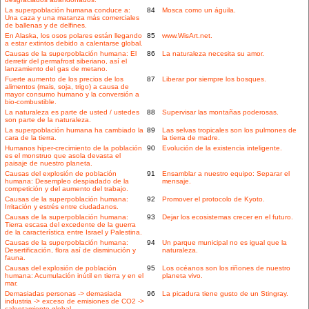
La superpoblación humana conduce a:
84
Mosca como un águila.
Una caza y una matanza más comerciales
de ballenas y de delfines.
En Alaska, los osos polares están llegando
85
www.WisArt.net.
a estar extintos debido a calentarse global.
Causas de la superpoblación humana: El
86
La naturaleza necesita su amor.
derretir del permafrost siberiano, así el
lanzamiento del gas de metano.
Fuerte aumento de los precios de los
87
Liberar por siempre los bosques.
alimentos (mais, soja, trigo) a causa de
mayor consumo humano y la conversión a
bio-combustible.
La naturaleza es parte de usted / ustedes
88
Supervisar las montañas poderosas.
son parte de la naturaleza.
La superpoblación humana ha cambiado la
89
Las selvas tropicales son los pulmones de
cara de la tierra.
la tierra de madre.
Humanos hiper-crecimiento de la población
90
Evolución de la existencia inteligente.
es el monstruo que asola devasta el
paisaje de nuestro planeta.
Causas del explosión de población
91
Ensamblar a nuestro equipo: Separar el
humana: Desempleo despiadado de la
mensaje.
competición y del aumento del trabajo.
Causas de la superpoblación humana:
92
Promover el protocolo de Kyoto.
Irritación y estrés entre ciudadanos.
Causas de la superpoblación humana:
93
Dejar los ecosistemas crecer en el futuro.
Tierra escasa del excedente de la guerra
de la característica entre Israel y Palestina.
Causas de la superpoblación humana:
94
Un parque municipal no es igual que la
Desertificación, flora así de disminución y
naturaleza.
fauna.
Causas del explosión de población
95
Los océanos son los riñones de nuestro
humana: Acumulación inútil en tierra y en el
planeta vivo.
mar.
Demasiadas personas -> demasiada
96
La picadura tiene gusto de un Stingray.
industria -> exceso de emisiones de CO2 ->
calentamiento global.