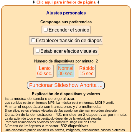
⇓
Clic aqui para inferior de página
⇓
Ajustes personales
Componga sus preferencias
Encender el sonido
Establecer transición de diapos
Establecer efectos visuales
Número de diapositivas por minuto: 2
Lento
Normal
Rápido
60 sec.
30 sec.
15 sec.
Explicación de diapositivas y valores
Esta música de sonido o se elige al azar.
Los sonidos están en formato MP3. La música está en formato MIDI (* .mid).
Animar el espectáculo con transiciones y / o multimedia.
Si se elige, estos efectos visuales de Javascript se alternan en orden aleatorio.
Duración de la demostración:
401
minutos en 2
diapositivas
por minuto.
La duración de todo el espectáculo depende de la velocidad elegida.
Para ver animaciones o videos por completo, haga clic en Lento.
Número de imágenes a mostrar:
802
diapositivas.
Una diapositiva puede consistir en: textos, imágenes, animaciones, videos o efectos.