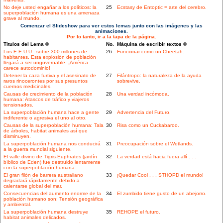
No deje usted engañar a los políticos: la
25
Ecstasy de Entoptic = arte del cerebro.
superpoblación humana es una amenaza
grave al mundo.
Comenzar el Slideshow para ver estos lemas junto con las imágenes y las
animaciones.
Por lo tanto, ir a la tapa de la página.
Títulos del Lema ©
No.
Máquina de escribir textos ©
Los E.E.U.U.: sobre 300 millones de
26
Funcionar como un Cheetah.
habitantes. Esta explosión de población
llegará a ser ungovernable. ¡América
carece autodominio!
Detener la caza furtiva y el asesinato de
27
Filántropo: la naturaleza de la ayuda
raros rinocerontes por sus presuntos
sobrevive.
cuernos medicinales.
Causas de crecimiento de la población
28
Una verdad incómoda.
humana: Atascos de tráfico y viajeros
tensionados.
La superpoblación humana hace a gente
29
Advertencia del Futuro.
indiferente o agresiva el uno al otro.
Causas de la superpoblación humana: Tala
30
Risa como un Cuckabaroo.
de árboles, habitat animales así que
disminuyen.
La superpoblación humana nos conducirá
31
Preocupación sobre el Wetlands.
a la guerra mundial siguiente.
El valle divino de Tigris-Euphrates (jardín
32
La verdad está hacia fuera allí . . .
bíblico de Eden) fue destruido lentamente
con la superpoblación humana.
El gran filón de barrera australiano
33
¡Quedar Cool . . . STHOPD el mundo!
degradará rápidamente debido a
calentarse global del mar.
Consecuencias del aumento enorme de la
34
El zumbido tiene gusto de un abejorro.
población humano son: Tensión geográfica
y ambiental.
La superpoblación humana destruye
35
REHOPE el futuro.
habitat animales delicados.