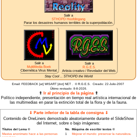
Salir a
STHOPD Hoofdingang
Parar los desastres humanos terribles de la superpoblación.
Salir a
Salir a
MultiMedia Boek
R.G.E.S.
Cibernética Virus Mental.
Artista creativo / Revelador del Web.
Stay Cool ... STHOPD the World
Email: FEEDBACK [at] WISART [dot] NET .
©
R.G.E.S.
Creado: 22-Julio-2007
Último revisado:
8-8-2026.
⇑
Ir al principio de la página
⇑
Político independiente, presentación en tiempo real artística internacional de
las multimedias en parar la extinción total de la flora y de la fauna.
⇓ Parte inferior de la tabla de consigna ⇓
Contenido de OneLiners demostrado aleatoriamente durante el SlideShow
del Internet, sobre o bajo imágenes:
Títulos del Lema ©
No.
Máquina de escribir textos ©
Masiva anonimato hace a las personas
1
Mejorar el mundo: preservar la naturaleza.