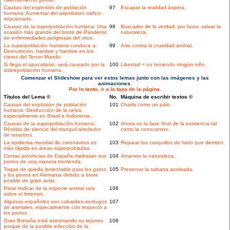
Causas del explosión de población
97
Escapar la realidad áspera.
humana: Aumentar del airpollution tráfico-
relacionado.
Causas de la superpoblación humana: Una
98
Buscador de la verdad, por favor, salvar la
ocasión más grande del brote de Pandemic
naturaleza.
de enfermedades peligrosas del virus.
La superpoblación humana conduce a:
99
Arte contra la crueldad animal.
Desnutrición, hambre y hambre en los
cteres del Tercer Mundo.
Si llega el apocalipsis, será causado por la
100
Libertad = no teniendo ningún niño.
sobrepoblación humana.
Comenzar el Slideshow para ver estos lemas junto con las imágenes y las
animaciones.
Por lo tanto, ir a la tapa de la página.
Títulos del Lema ©
No.
Máquina de escribir textos ©
Causas del explosión de población
101
Charla como un palo.
humana: Destrucción de la selva,
especialmente en Brasil e Indonesia.
Causas de la superpoblación humana:
102
Ahora es la fase final de la existencia tal
Pérdida de silencio del tranquil alrededor
como la conocemos.
de nosotros.
La epidemia mundial de coronavirus es
103
Reparar los casquillos de hielo que derriten.
más rápida en áreas superpobladas.
Ciertas provincias de España maltratan sus
104
Amamos la naturaleza.
perros de una manera tremenda.
Toque de queda lamentable para los gatos
105
Preservar la sabana asoleada.
y los perros en Alemania debido a brote
posible de gripe aviar.
Parar traficar de la especie animal rara
106
sobre el Internet.
Algunos españoles son cobardes verdugos
107
de animales, especialmente con respecto a
los perros.
Gran Bretaña está asesinando su tejones
108
porque de la posible infección de la