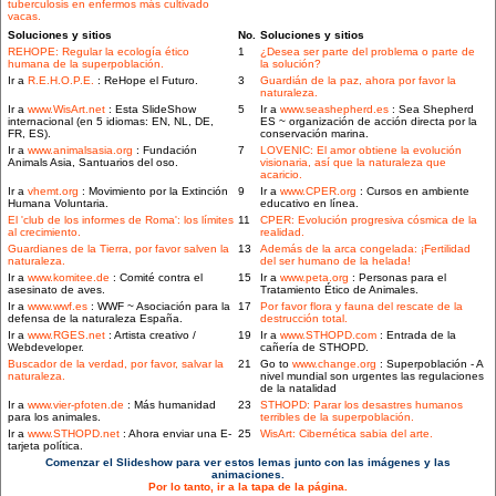
tuberculosis en enfermos más cultivado
vacas.
Soluciones y sitios
No.
Soluciones y sitios
REHOPE: Regular la ecología ético
1
¿Desea ser parte del problema o parte de
humana de la superpoblación.
la solución?
Ir a
R.E.H.O.P.E.
: ReHope el Futuro.
3
Guardián de la paz, ahora por favor la
naturaleza.
Ir a
www.WisArt.net
: Esta SlideShow
5
Ir a
www.seashepherd.es
: Sea Shepherd
internacional (en 5 idiomas: EN, NL, DE,
ES ~ organización de acción directa por la
FR, ES).
conservación marina.
Ir a
www.animalsasia.org
: Fundación
7
LOVENIC: El amor obtiene la evolución
Animals Asia, Santuarios del oso.
visionaria, así que la naturaleza que
acaricio.
Ir a
vhemt.org
: Movimiento por la Extinción
9
Ir a
www.CPER.org
: Cursos en ambiente
Humana Voluntaria.
educativo en línea.
El 'club de los informes de Roma': los límites
11
CPER: Evolución progresiva cósmica de la
al crecimiento.
realidad.
Guardianes de la Tierra, por favor salven la
13
Además de la arca congelada: ¡Fertilidad
naturaleza.
del ser humano de la helada!
Ir a
www.komitee.de
: Comité contra el
15
Ir a
www.peta.org
: Personas para el
asesinato de aves.
Tratamiento Ético de Animales.
Ir a
www.wwf.es
: WWF ~ Asociación para la
17
Por favor flora y fauna del rescate de la
defensa de la naturaleza España.
destrucción total.
Ir a
www.RGES.net
: Artista creativo /
19
Ir a
www.STHOPD.com
: Entrada de la
Webdeveloper.
cañería de STHOPD.
Buscador de la verdad, por favor, salvar la
21
Go to
www.change.org
: Superpoblación - A
naturaleza.
nivel mundial son urgentes las regulaciones
de la natalidad
Ir a
www.vier-pfoten.de
: Más humanidad
23
STHOPD: Parar los desastres humanos
para los animales.
terribles de la superpoblación.
Ir a
www.STHOPD.net
: Ahora enviar una E-
25
WisArt: Cibernética sabia del arte.
tarjeta política.
Comenzar el Slideshow para ver estos lemas junto con las imágenes y las
animaciones.
Por lo tanto, ir a la tapa de la página.