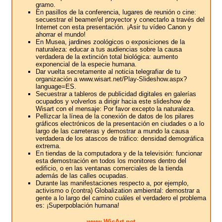
gramo.
En pasillos de la conferencia, lugares de reunión o cine:
secuestrar el beamer/el proyector y conectarlo a través del
Internet con esta presentación. ¡Asir tu vídeo Canon y
ahorrar el mundo!
En Musea, jardines zoológicos o exposiciones de la
naturaleza: educar a tus audiencias sobre la causa
verdadera de la extinción total biológica: aumento
exponencial de la especie humana.
Dar vuelta secretamente al noticia telegrafiar de tu
organización a www.wisart.net/Play-Slideshow.aspx?
language=ES.
Secuestrar a tableros de publicidad digitales en galerías
ocupados y volverlos a dirigir hacia este slideshow de
Wisart con el mensaje: Por favor excepto la naturaleza.
Pellizcar la línea de la conexión de datos de los pilares
gráficos electrónicos de la presentación en ciudades o a lo
largo de las carreteras y demostrar a mundo la causa
verdadera de los atascos de tráfico: densidad demográfica
extrema.
En tiendas de la computadora y de la televisión: funcionar
esta demostración en todos los monitores dentro del
edificio, o en las ventanas comerciales de la tienda
además de las calles ocupadas.
Durante las manifestaciones respecto a, por ejemplo,
activismo o (contra) Globalization ambiental: demostrar a
gente a lo largo del camino cuáles el verdadero el problema
es: ¡Superpoblación humana!
www.WisArt.net