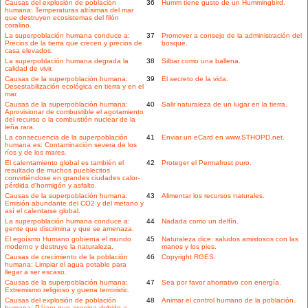
Causas del explosión de población
36
Humm tiene gusto de un Hummingbird.
humana: Temperaturas altísimas del mar
que destruyen ecosistemas del filón
coralino.
La superpoblación humana conduce a:
37
Promover a consejo de la administración del
Precios de la tierra que crecen y precios de
bosque.
casa elevados.
La superpoblación humana degrada la
38
Silbar como una ballena.
calidad de vivir.
Causas de la superpoblación humana:
39
El secreto de la vida.
Desestabilización ecológica en tierra y en el
mar.
Causas de la superpoblación humana:
40
Salir naturaleza de un lugar en la tierra.
Aprovisionar de combustible el agotamiento
del recurso o la combustión nuclear de la
leña rara.
La consecuencia de la superpoblación
41
Enviar un eCard en www.STHOPD.net.
humana es: Contaminación severa de los
ríos y de los mares.
El calentamiento global es también el
42
Proteger el Permafrost puro.
resultado de muchos pueblecitos
convirtiéndose en grandes ciudades calor-
pérdida d'hormigón y asfalto.
Causas de la superpoblación humana:
43
Alimentar los recursos naturales.
Emisión abundante del CO2 y del metano y
así el calentarse global.
La superpoblación humana conduce a:
44
Nadada como un delfín.
gente que discrimina y que se amenaza.
El egoísmo Humano gobierna el mundo
45
Naturaleza dice: saludos amistosos con las
moderno y destruye la naturaleza.
manos y los pies.
Causas de crecimiento de la población
46
Copyright RGES.
humana: Limpiar el agua potable para
llegar a ser escaso.
Causas de la superpoblación humana:
47
Sea por favor ahorrativo con energía.
Extremismo religioso y guerra terroristic.
Causas del explosión de población
48
Animar el control humano de la población.
humana: Pájaro que asesina debido a