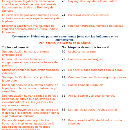
La registración ilegal cerca mafia-como
73
Soy orgulloso ayudar a la naturaleza.
cuadrillas está destruyendo rápidamente
los bosques tropicales de Borneo y de
Sumatra.
La explosión de población humana causa
74
Preservar los mares sufridores.
un holocausto entre la especie animal y de
la planta.
Detener la caza furtiva y la matanza de
75
llorando naturaleza, muriendo naturaleza.
especies animales raras en África, India e
Indonesia.
Comenzar el Slideshow para ver estos lemas junto con las imágenes y las
animaciones.
Por lo tanto, ir a la tapa de la página.
Títulos del Lema ©
No.
Máquina de escribir textos ©
Superpoblación humana: el stressor
76
Lucha como un tigre.
ambiental peor.
La vida del mar está lentamente
77
Caminar como un Wagtail.
ahogándose en un océano de basura de
plástico.
Utilizar los condones para evitar embarazo
78
No hacer juegos malabares con la selva.
indeseado.
Superpoblación humana: el problema
79
Crear un futuro ecológico seguro, por favor.
futuro peor.
Consecuencias de la aumento enorme de
80
Cantar como un usignuolo.
la población humana son: Intolerancia y
xenofobia.
Sobrepoblación humana causa la pérdida
81
Asir tu Beamer y ahorrar el mundo.
de tierras de cultivo que ha llevado a la
inestabilidad política, las guerras y las
migraciones masivas.
Refugiados huyen en barco, no sólo para
82
Le naturaleza decir: ¡muchas gracias!
la guerra o la pobreza, sino también por la
superpoblación humana.
Causas del explosión de población
83
Pronto vendrá el Fin del Mundo como lo
humana: animalhomes atestados de la
sabemos.
ciudad con los animales domésticos
desgraciados abandonados.