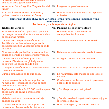
amenaza de la gripe aviar H5N1.
'Apreciar el futuro' significa 'Regulación del
49
Imaginar un paraíso natural.
futuro'.
Zaire está asesinando su Bonobos y
50
Pare el morir fuera de muchas especies
gorilas como bushmeat en el Congo.
animales.
Comenzar el Slideshow para ver estos lemas junto con las imágenes y las
animaciones.
Por lo tanto, ir a la tapa de la página.
Títulos del Lema ©
No.
Máquina de escribir textos ©
El aumento del tráfico presuroso provoca
51
Hacer un cierto ruido contra la
del desgraciado accidente de los animales
superpoblación humana.
en las zonas rurales.
Causas de la superpoblación humana:
52
Revolucionar el mundo: STHOPD él.
Pérdida de noches echar-negras o de
oscuridad pacífica verdadera alrededor de
nosotros.
El aumento de población humana rápido
53
Defender el delta asombroso de Amazon.
causa la pérdida de biodiversidad valiosa.
Causas del explosión de población
54
Arraigar la naturaleza en el futuro.
humana: El calentarse global y así el
derretir de los casquillos de hielo.
La superpoblación humana comercial nos
55
Nature is part of YOU are part of nature.
crecerá a la muerte.
Europa está asesinando sus osos.
56
La naturaleza está muriendo por todo el
mundo.
La consecuencia de la superpoblación
57
Conformarte por favor con acto puesto en
humana es: Pérdida de libertad spacial
peligro de la especie.
alrededor de nosotros.
Japón mata cada año 23.000 delfines para
58
¿Oh Mariposa, por qué gritas?
el consumo de carne por los seres
humanos.
Malasia mató a su rinoceronte salvaje
59
¿Dónde pueden los gatos o los perros jugar
pasado en 2005.
libremente afuera?
La consecuencia de la superpoblación
60
Perdí mi religión y encontré la verdad.
humana es: Aumento de la cintura de