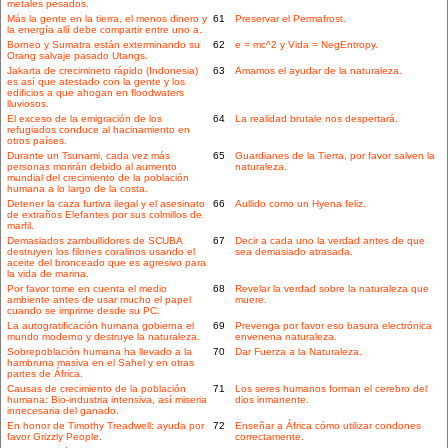
metales pesados.
Más la gente en la tierra, el menos dinero y
61
Preservar el Permafrost.
la energía allí debe compartir entre uno a.
Borneo y Sumatra están exterminando su
62
e = mc^2 y Vida = NegEntropy.
Orang salvaje pasado Utangs.
Jakarta de crecimineto rápido (Indonesia)
63
Amamos el ayudar de la naturaleza.
es así que atestado con la gente y los
edificios a que ahogan en floodwaters
lluviosos.
El exceso de la emigración de los
64
La realidad brutale nos despertará.
refugiados conduce al hacinamiento en
otros países.
Durante un Tsunami, cada vez más
65
Guardianes de la Tierra, por favor salven la
personas morirán debido al aumento
naturaleza.
mundial del crecimiento de la población
humana a lo largo de la costa.
Detener la caza furtiva ilegal y el asesinato
66
Aullido como un Hyena feliz.
de extraños Elefantes por sus colmillos de
marfil.
Demasiados zambullidores de SCUBA
67
Decir a cada uno la verdad antes de que
destruyen los filones coralinos usando el
sea demasiado atrasada.
aceite del bronceado que es agresivo para
la vida de marina.
Por favor tome en cuenta el medio
68
Revelar la verdad sobre la naturaleza que
ambiente antes de usar mucho el papel
muere.
cuando se imprime desde su PC.
La autogratificación humana gobierna el
69
Prevenga por favor eso basura electrónica
mundo moderno y destruye la naturaleza.
envenena naturaleza.
Sobrepoblación humana ha llevado a la
70
Dar Fuerza a la Naturaleza.
hambruna masiva en el Sahel y en otras
partes de África.
Causas de crecimiento de la población
71
Los seres humanos forman el cerebro del
humana: Bio-industria intensiva, así miseria
dios inmanente.
innecesaria del ganado.
En honor de Timothy Treadwell: ayuda por
72
Enseñar a África cómo utilizar condones
favor Grizzly People.
correctamente.