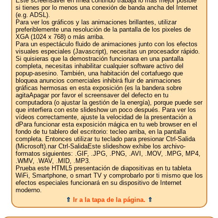
Este screensaver en línea continuo trabaja lo más mejor posible
si tienes por lo menos una conexión de banda ancha del Internet
(e.g. ADSL).
Para ver los gráficos y las animaciones brillantes, utilizar
preferiblemente una resolución de la pantalla de los pixeles de
XGA (1024 x 768) o más arriba.
Para un espectáculo fluido de animaciones junto con los efectos
visuales especiales (Javascript), necesitas un procesador rápido.
Si quisieras que la demostración funcionara en una pantalla
completa, necesitas inhabilitar cualquier software activo del
popup-asesino. También, una habitación del cortafuego que
bloquea anuncios comerciales inhibirá fluir de animaciones
gráficas hermosas en esta exposición (es la bandera sobre
agitaApagar por favor el screensaver del defecto en tu
computadora (o ajustar la gestión de la energía), porque puede ser
que interfiera con este slideshow un poco después. Para ver los
vídeos correctamente, ajuste la velocidad de la presentación a
dPara funcionar esta exposición mágica en tu web browser en el
fondo de tu tablero del escritorio: tecleo arriba, en la pantalla
completa. Entonces utilizar tu teclado para presionar Ctrl-Salida
(Microsoft).nar Ctrl-SalidaEste slideshow exhibe los archivo-
formatos siguientes: .GIF, .JPG, .PNG, .AVI, .MOV, .MPG, MP4,
.WMV, .WAV, .MID, .MP3.
Prueba este HTML5 presentación de diapositivas en tu tableta
WiFi, Smartphone, o smart TV y comprobarlo por ti mismo que los
efectos especiales funcionará en su dispositivo de Internet
moderno.
⇑
Ir a la tapa de la página.
⇑