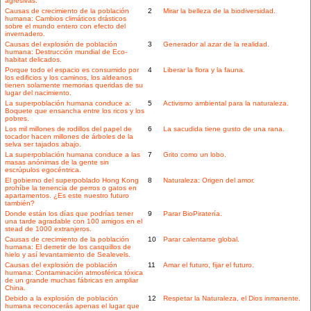
agresivas.
Causas de crecimiento de la población
2
Mirar la belleza de la biodiversidad.
humana: Cambios climáticos drásticos
sobre el mundo entero con efecto del
invernadero.
Causas del explosión de población
3
Generador al azar de la realidad.
humana: Destrucción mundial de Eco-
habitat delicados.
Porque todo el espacio es consumido por
4
Liberar la flora y la fauna.
los edificios y los caminos, los aldeanos
tienen solamente memorias queridas de su
lugar del nacimiento.
La superpoblación humana conduce a:
5
Activismo ambiental para la naturaleza.
Boquete que ensancha entre los ricos y los
pobres.
Los mil millones de rodillos del papel de
6
La sacudida tiene gusto de una rana.
tocador hacen millones de árboles de la
selva ser tajados abajo.
La superpoblación humana conduce a las
7
Grito como un lobo.
masas anónimas de la gente sin
escrúpulos egocéntrica.
El gobierno del superpoblado Hong Kong
8
Naturaleza: Origen del amor.
prohíbe la tenencia de perros o gatos en
apartamentos. ¿Es este nuestro futuro
también?
Donde están los días que podrías tener
9
Parar BioPiratería.
una tarde agradable con 100 amigos en el
stead de 1000 extranjeros.
Causas de crecimiento de la población
10
Parar calentarse global.
humana: El derretir de los casquillos de
hielo y así levantamiento de Sealevels.
Causas del explosión de población
11
Amar el futuro, fijar el futuro.
humana: Contaminación atmosférica tóxica
de un grande muchas fábricas en ampliar
China.
Debido a la explosión de población
12
Respetar la Naturaleza, el Dios inmanente.
humana reconocerás apenas el lugar que