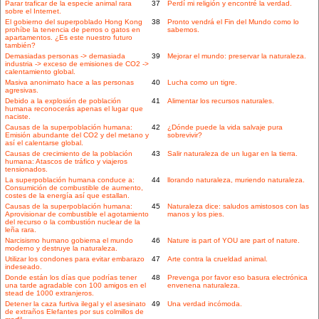
Parar traficar de la especie animal rara
37
Perdí mi religión y encontré la verdad.
sobre el Internet.
El gobierno del superpoblado Hong Kong
38
Pronto vendrá el Fin del Mundo como lo
prohíbe la tenencia de perros o gatos en
sabemos.
apartamentos. ¿Es este nuestro futuro
también?
Demasiadas personas -> demasiada
39
Mejorar el mundo: preservar la naturaleza.
industria -> exceso de emisiones de CO2 ->
calentamiento global.
Masiva anonimato hace a las personas
40
Lucha como un tigre.
agresivas.
Debido a la explosión de población
41
Alimentar los recursos naturales.
humana reconocerás apenas el lugar que
naciste.
Causas de la superpoblación humana:
42
¿Dónde puede la vida salvaje pura
Emisión abundante del CO2 y del metano y
sobrevivir?
así el calentarse global.
Causas de crecimiento de la población
43
Salir naturaleza de un lugar en la tierra.
humana: Atascos de tráfico y viajeros
tensionados.
La superpoblación humana conduce a:
44
llorando naturaleza, muriendo naturaleza.
Consumición de combustible de aumento,
costes de la energía así que estallan.
Causas de la superpoblación humana:
45
Naturaleza dice: saludos amistosos con las
Aprovisionar de combustible el agotamiento
manos y los pies.
del recurso o la combustión nuclear de la
leña rara.
Narcisismo humano gobierna el mundo
46
Nature is part of YOU are part of nature.
moderno y destruye la naturaleza.
Utilizar los condones para evitar embarazo
47
Arte contra la crueldad animal.
indeseado.
Donde están los días que podrías tener
48
Prevenga por favor eso basura electrónica
una tarde agradable con 100 amigos en el
envenena naturaleza.
stead de 1000 extranjeros.
Detener la caza furtiva ilegal y el asesinato
49
Una verdad incómoda.
de extraños Elefantes por sus colmillos de