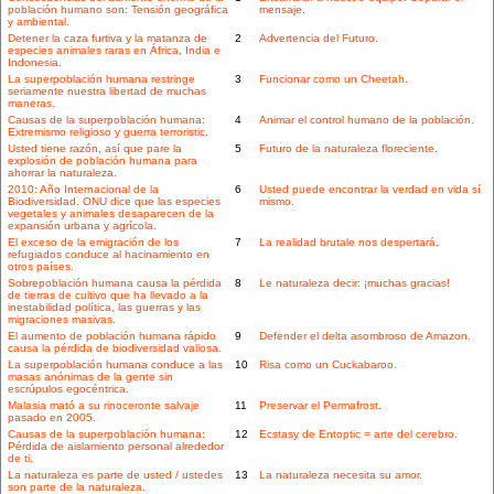
población humano son: Tensión geográfica
mensaje.
y ambiental.
Detener la caza furtiva y la matanza de
2
Advertencia del Futuro.
especies animales raras en África, India e
Indonesia.
La superpoblación humana restringe
3
Funcionar como un Cheetah.
seriamente nuestra libertad de muchas
maneras.
Causas de la superpoblación humana:
4
Animar el control humano de la población.
Extremismo religioso y guerra terroristic.
Usted tiene razón, así que pare la
5
Futuro de la naturaleza floreciente.
explosión de población humana para
ahorrar la naturaleza.
2010: Año Internacional de la
6
Usted puede encontrar la verdad en vida sí
Biodiversidad. ONU dice que las especies
mismo.
vegetales y animales desaparecen de la
expansión urbana y agrícola.
El exceso de la emigración de los
7
La realidad brutale nos despertará.
refugiados conduce al hacinamiento en
otros países.
Sobrepoblación humana causa la pérdida
8
Le naturaleza decir: ¡muchas gracias!
de tierras de cultivo que ha llevado a la
inestabilidad política, las guerras y las
migraciones masivas.
El aumento de población humana rápido
9
Defender el delta asombroso de Amazon.
causa la pérdida de biodiversidad valiosa.
La superpoblación humana conduce a las
10
Risa como un Cuckabaroo.
masas anónimas de la gente sin
escrúpulos egocéntrica.
Malasia mató a su rinoceronte salvaje
11
Preservar el Permafrost.
pasado en 2005.
Causas de la superpoblación humana:
12
Ecstasy de Entoptic = arte del cerebro.
Pérdida de aislamiento personal alrededor
de ti.
La naturaleza es parte de usted / ustedes
13
La naturaleza necesita su amor.
son parte de la naturaleza.