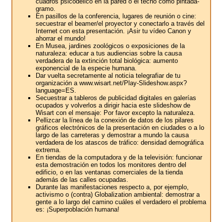
cuadros psicodélico en la pared o el techo como pintada-
gramo.
En pasillos de la conferencia, lugares de reunión o cine:
secuestrar el beamer/el proyector y conectarlo a través del
Internet con esta presentación. ¡Asir tu vídeo Canon y
ahorrar el mundo!
En Musea, jardines zoológicos o exposiciones de la
naturaleza: educar a tus audiencias sobre la causa
verdadera de la extinción total biológica: aumento
exponencial de la especie humana.
Dar vuelta secretamente al noticia telegrafiar de tu
organización a www.wisart.net/Play-Slideshow.aspx?
language=ES.
Secuestrar a tableros de publicidad digitales en galerías
ocupados y volverlos a dirigir hacia este slideshow de
Wisart con el mensaje: Por favor excepto la naturaleza.
Pellizcar la línea de la conexión de datos de los pilares
gráficos electrónicos de la presentación en ciudades o a lo
largo de las carreteras y demostrar a mundo la causa
verdadera de los atascos de tráfico: densidad demográfica
extrema.
En tiendas de la computadora y de la televisión: funcionar
esta demostración en todos los monitores dentro del
edificio, o en las ventanas comerciales de la tienda
además de las calles ocupadas.
Durante las manifestaciones respecto a, por ejemplo,
activismo o (contra) Globalization ambiental: demostrar a
gente a lo largo del camino cuáles el verdadero el problema
es: ¡Superpoblación humana!