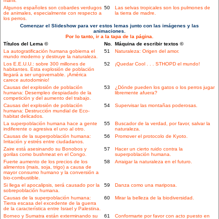
marfil.
Algunos españoles son cobardes verdugos
50
Las selvas tropicales son los pulmones de
de animales, especialmente con respecto a
la tierra de madre.
los perros.
Comenzar el Slideshow para ver estos lemas junto con las imágenes y las
animaciones.
Por lo tanto, ir a la tapa de la página.
Títulos del Lema ©
No.
Máquina de escribir textos ©
La autogratificación humana gobierna el
51
Naturaleza: Origen del amor.
mundo moderno y destruye la naturaleza.
Los E.E.U.U.: sobre 300 millones de
52
¡Quedar Cool . . . STHOPD el mundo!
habitantes. Esta explosión de población
llegará a ser ungovernable. ¡América
carece autodominio!
Causas del explosión de población
53
¿Dónde pueden los gatos o los perros jugar
humana: Desempleo despiadado de la
libremente afuera?
competición y del aumento del trabajo.
Causas del explosión de población
54
Supervisar las montañas poderosas.
humana: Destrucción mundial de Eco-
habitat delicados.
La superpoblación humana hace a gente
55
Buscador de la verdad, por favor, salvar la
indiferente o agresiva el uno al otro.
naturaleza.
Causas de la superpoblación humana:
56
Promover el protocolo de Kyoto.
Irritación y estrés entre ciudadanos.
Zaire está asesinando su Bonobos y
57
Hacer un cierto ruido contra la
gorilas como bushmeat en el Congo.
superpoblación humana.
Fuerte aumento de los precios de los
58
Arraigar la naturaleza en el futuro.
alimentos (mais, soja, trigo) a causa de
mayor consumo humano y la conversión a
bio-combustible.
Si llega el apocalipsis, será causado por la
59
Danza como una mariposa.
sobrepoblación humana.
Causas de la superpoblación humana:
60
Mirar la belleza de la biodiversidad.
Tierra escasa del excedente de la guerra
de la característica entre Israel y Palestina.
Borneo y Sumatra están exterminando su
61
Conformarte por favor con acto puesto en