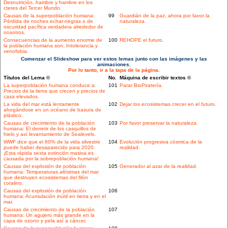
Desnutrición, hambre y hambre en los
cteres del Tercer Mundo.
Causas de la superpoblación humana:
99
Guardián de la paz, ahora por favor la
Pérdida de noches echar-negras o de
naturaleza.
oscuridad pacífica verdadera alrededor de
nosotros.
Consecuencias de la aumento enorme de
100
REHOPE el futuro.
la población humana son: Intolerancia y
xenofobia.
Comenzar el Slideshow para ver estos lemas junto con las imágenes y las
animaciones.
Por lo tanto, ir a la tapa de la página.
Títulos del Lema ©
No.
Máquina de escribir textos ©
La superpoblación humana conduce a:
101
Parar BioPiratería.
Precios de la tierra que crecen y precios de
casa elevados.
La vida del mar está lentamente
102
Dejar los ecosistemas crecer en el futuro.
ahogándose en un océano de basura de
plástico.
Causas de crecimiento de la población
103
Por favor preservar la naturaleza.
humana: El derretir de los casquillos de
hielo y así levantamiento de Sealevels.
WWF dice que el 60% de la vida silvestre
104
Evolución progresiva cósmica de la
puede haber desaparecido para 2020.
realidad.
¡Esta rápida sexta extinción masiva es
causada por la sobrepoblación humana!
Causas del explosión de población
105
Generador al azar de la realidad.
humana: Temperaturas altísimas del mar
que destruyen ecosistemas del filón
coralino.
Causas del explosión de población
106
humana: Acumulación inútil en tierra y en el
mar.
Causas de crecimiento de la población
107
humana: Un agujero más grande en la
capa de ozono y pela así a cáncer.