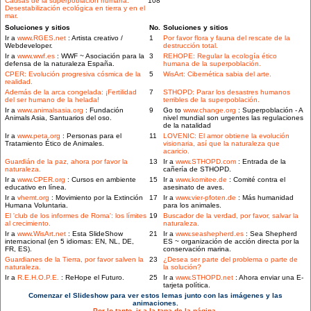
Causas de la superpoblación humana:
108
Desestabilización ecológica en tierra y en el
mar.
Soluciones y sitios
No.
Soluciones y sitios
Ir a
www.RGES.net
: Artista creativo /
1
Por favor flora y fauna del rescate de la
Webdeveloper.
destrucción total.
Ir a
www.wwf.es
: WWF ~ Asociación para la
3
REHOPE: Regular la ecología ético
defensa de la naturaleza España.
humana de la superpoblación.
CPER: Evolución progresiva cósmica de la
5
WisArt: Cibernética sabia del arte.
realidad.
Además de la arca congelada: ¡Fertilidad
7
STHOPD: Parar los desastres humanos
del ser humano de la helada!
terribles de la superpoblación.
Ir a
www.animalsasia.org
: Fundación
9
Go to
www.change.org
: Superpoblación - A
Animals Asia, Santuarios del oso.
nivel mundial son urgentes las regulaciones
de la natalidad
Ir a
www.peta.org
: Personas para el
11
LOVENIC: El amor obtiene la evolución
Tratamiento Ético de Animales.
visionaria, así que la naturaleza que
acaricio.
Guardián de la paz, ahora por favor la
13
Ir a
www.STHOPD.com
: Entrada de la
naturaleza.
cañería de STHOPD.
Ir a
www.CPER.org
: Cursos en ambiente
15
Ir a
www.komitee.de
: Comité contra el
educativo en línea.
asesinato de aves.
Ir a
vhemt.org
: Movimiento por la Extinción
17
Ir a
www.vier-pfoten.de
: Más humanidad
Humana Voluntaria.
para los animales.
El 'club de los informes de Roma': los límites
19
Buscador de la verdad, por favor, salvar la
al crecimiento.
naturaleza.
Ir a
www.WisArt.net
: Esta SlideShow
21
Ir a
www.seashepherd.es
: Sea Shepherd
internacional (en 5 idiomas: EN, NL, DE,
ES ~ organización de acción directa por la
FR, ES).
conservación marina.
Guardianes de la Tierra, por favor salven la
23
¿Desea ser parte del problema o parte de
naturaleza.
la solución?
Ir a
R.E.H.O.P.E.
: ReHope el Futuro.
25
Ir a
www.STHOPD.net
: Ahora enviar una E-
tarjeta política.
Comenzar el Slideshow para ver estos lemas junto con las imágenes y las
animaciones.
Por lo tanto, ir a la tapa de la página.