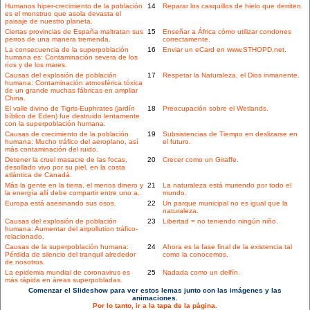
Humanos hiper-crecimiento de la población
14
Reparar los casquillos de hielo que derriten.
es el monstruo que asola devasta el
paisaje de nuestro planeta.
Ciertas provincias de España maltratan sus
15
Enseñar a África cómo utilizar condones
perros de una manera tremenda.
correctamente.
La consecuencia de la superpoblación
16
Enviar un eCard en www.STHOPD.net.
humana es: Contaminación severa de los
ríos y de los mares.
Causas del explosión de población
17
Respetar la Naturaleza, el Dios inmanente.
humana: Contaminación atmosférica tóxica
de un grande muchas fábricas en ampliar
China.
El valle divino de Tigris-Euphrates (jardín
18
Preocupación sobre el Wetlands.
bíblico de Eden) fue destruido lentamente
con la superpoblación humana.
Causas de crecimiento de la población
19
Subsistencias de Tiempo en deslizarse en
humana: Mucho tráfico del aeroplano, así
el futuro.
más contaminación del ruido.
Detener la cruel masacre de las focas,
20
Crecer como un Giraffe.
desollado vivo por su piel, en la costa
atlántica de Canadá.
Más la gente en la tierra, el menos dinero y
21
La naturaleza está muriendo por todo el
la energía allí debe compartir entre uno a.
mundo.
Europa está asesinando sus osos.
22
Un parque municipal no es igual que la
naturaleza.
Causas del explosión de población
23
Libertad = no teniendo ningún niño.
humana: Aumentar del airpollution tráfico-
relacionado.
Causas de la superpoblación humana:
24
Ahora es la fase final de la existencia tal
Pérdida de silencio del tranquil alrededor
como la conocemos.
de nosotros.
La epidemia mundial de coronavirus es
25
Nadada como un delfín.
más rápida en áreas superpobladas.
Comenzar el Slideshow para ver estos lemas junto con las imágenes y las
animaciones.
Por lo tanto, ir a la tapa de la página.