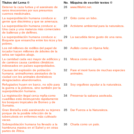
Títulos del Lema ©
No.
Máquina de escribir textos ©
Detener la caza furtiva y el asesinato de
26
www.WisArt.net.
raros rinocerontes por sus presuntos
cuernos medicinales.
La superpoblación humana conduce a:
27
Grito como un lobo.
gente que discrimina y que se amenaza.
La superpoblación humana conduce a:
28
Activismo ambiental para la naturaleza.
Una caza y una matanza más comerciales
de ballenas y de delfines.
La superpoblación humana conduce a:
29
La sacudida tiene gusto de una rana.
Boquete que ensancha entre los ricos y los
pobres.
Los mil millones de rodillos del papel de
30
Aullido como un Hyena feliz.
tocador hacen millones de árboles de la
selva ser tajados abajo.
La cantidad cada vez mayor de edificios y
31
Mosca como un águila.
de caminos causa cambios climáticos
indeseados en países superpoblados.
Causas del explosión de población
32
Pare el morir fuera de muchas especies
humana: animalhomes atestados de la
animales.
ciudad con los animales domésticos
desgraciados abandonados.
Refugiados huyen en barco, no sólo para
33
Soy orgulloso ayudar a la naturaleza.
la guerra o la pobreza, sino también por la
superpoblación humana.
La registración ilegal cerca mafia-como
34
Preservar la sabana asoleada.
cuadrillas está destruyendo rápidamente
los bosques tropicales de Borneo y de
Sumatra.
Gran Bretaña está asesinando su tejones
35
Dar Fuerza a la Naturaleza.
porque de la posible infección de la
tuberculosis en enfermos más cultivado
vacas.
Sobrepoblación humana ha llevado a la
36
Charla como un palo.
hambruna masiva en el Sahel y en otras
partes de África.