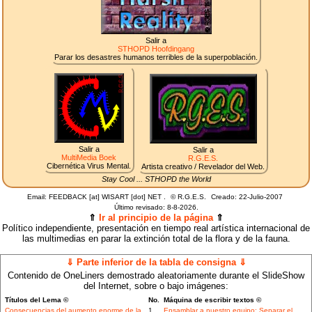
Salir a
STHOPD Hoofdingang
Parar los desastres humanos terribles de la superpoblación.
Salir a
Salir a
MultiMedia Boek
R.G.E.S.
Cibernética Virus Mental.
Artista creativo / Revelador del Web.
Stay Cool ... STHOPD the World
Email: FEEDBACK [at] WISART [dot] NET .
©
R.G.E.S.
Creado: 22-Julio-2007
Último revisado:
8-8-2026.
⇑
Ir al principio de la página
⇑
Político independiente, presentación en tiempo real artística internacional de
las multimedias en parar la extinción total de la flora y de la fauna.
⇓ Parte inferior de la tabla de consigna ⇓
Contenido de OneLiners demostrado aleatoriamente durante el SlideShow
del Internet, sobre o bajo imágenes:
Títulos del Lema ©
No.
Máquina de escribir textos ©
Consecuencias del aumento enorme de la
1
Ensamblar a nuestro equipo: Separar el