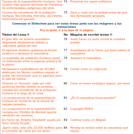
Causas de la superpoblación humana: Una
74
Preservar los mares sufridores.
ocasión más grande del brote de Pandemic
de enfermedades peligrosas del virus.
Causas de crecimiento de la población
75
Decir a cada uno la verdad antes de que
humana: Bio-industria intensiva, así miseria
sea demasiado atrasada.
innecesaria del ganado.
Comenzar el Slideshow para ver estos lemas junto con las imágenes y las
animaciones.
Por lo tanto, ir a la tapa de la página.
Títulos del Lema ©
No.
Máquina de escribir textos ©
El gran filón de barrera australiano
76
Junto hacer un puño contra la crueldad
degradará rápidamente debido a
animal.
calentarse global del mar.
El egoísmo Humano gobierna el mundo
77
Guardianes de la Tierra, por favor salven la
moderno y destruye la naturaleza.
naturaleza.
La explosión de población humana causa
78
Amamos la naturaleza.
un holocausto entre la especie animal y de
la planta.
Demasiados zambullidores de SCUBA
79
Cantar como un usignuolo.
destruyen los filones coralinos usando el
aceite del bronceado que es agresivo para
la vida de marina.
Durante un Tsunami, cada vez más
80
Crear un futuro ecológico seguro, por favor.
personas morirán debido al aumento
mundial del crecimiento de la población
humana a lo largo de la costa.
La consecuencia de la superpoblación
81
¿Es la naturaleza futuro-prueba?
humana es: Aumento de la cintura de
metales pesados.
La consecuencia de la superpoblación
82
Copyright RGES.
humana es: Pérdida de libertad spacial
alrededor de nosotros.
En honor de Timothy Treadwell: ayuda por
83
Caminar como un Wagtail.
favor Grizzly People.
Japón mata cada año 23.000 delfines para
84
Revelar la verdad sobre la naturaleza que
el consumo de carne por los seres
muere.