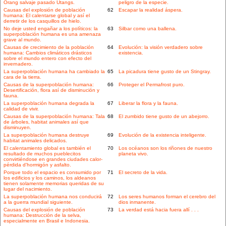
Orang salvaje pasado Utangs.
peligro de la especie.
Causas del explosión de población
62
Escapar la realidad áspera.
humana: El calentarse global y así el
derretir de los casquillos de hielo.
No deje usted engañar a los políticos: la
63
Silbar como una ballena.
superpoblación humana es una amenaza
grave al mundo.
Causas de crecimiento de la población
64
Evolución: la visión verdadero sobre
humana: Cambios climáticos drásticos
existencia.
sobre el mundo entero con efecto del
invernadero.
La superpoblación humana ha cambiado la
65
La picadura tiene gusto de un Stingray.
cara de la tierra.
Causas de la superpoblación humana:
66
Proteger el Permafrost puro.
Desertificación, flora así de disminución y
fauna.
La superpoblación humana degrada la
67
Liberar la flora y la fauna.
calidad de vivir.
Causas de la superpoblación humana: Tala
68
El zumbido tiene gusto de un abejorro.
de árboles, habitat animales así que
disminuyen.
La superpoblación humana destruye
69
Evolución de la existencia inteligente.
habitat animales delicados.
El calentamiento global es también el
70
Los océanos son los riñones de nuestro
resultado de muchos pueblecitos
planeta vivo.
convirtiéndose en grandes ciudades calor-
pérdida d'hormigón y asfalto.
Porque todo el espacio es consumido por
71
El secreto de la vida.
los edificios y los caminos, los aldeanos
tienen solamente memorias queridas de su
lugar del nacimiento.
La superpoblación humana nos conducirá
72
Los seres humanos forman el cerebro del
a la guerra mundial siguiente.
dios inmanente.
Causas del explosión de población
73
La verdad está hacia fuera allí . . .
humana: Destrucción de la selva,
especialmente en Brasil e Indonesia.