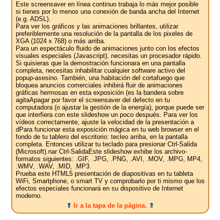
Este screensaver en línea continuo trabaja lo más mejor posible
si tienes por lo menos una conexión de banda ancha del Internet
(e.g. ADSL).
Para ver los gráficos y las animaciones brillantes, utilizar
preferiblemente una resolución de la pantalla de los pixeles de
XGA (1024 x 768) o más arriba.
Para un espectáculo fluido de animaciones junto con los efectos
visuales especiales (Javascript), necesitas un procesador rápido.
Si quisieras que la demostración funcionara en una pantalla
completa, necesitas inhabilitar cualquier software activo del
popup-asesino. También, una habitación del cortafuego que
bloquea anuncios comerciales inhibirá fluir de animaciones
gráficas hermosas en esta exposición (es la bandera sobre
agitaApagar por favor el screensaver del defecto en tu
computadora (o ajustar la gestión de la energía), porque puede ser
que interfiera con este slideshow un poco después. Para ver los
vídeos correctamente, ajuste la velocidad de la presentación a
dPara funcionar esta exposición mágica en tu web browser en el
fondo de tu tablero del escritorio: tecleo arriba, en la pantalla
completa. Entonces utilizar tu teclado para presionar Ctrl-Salida
(Microsoft).nar Ctrl-SalidaEste slideshow exhibe los archivo-
formatos siguientes: .GIF, .JPG, .PNG, .AVI, .MOV, .MPG, MP4,
.WMV, .WAV, .MID, .MP3.
Prueba este HTML5 presentación de diapositivas en tu tableta
WiFi, Smartphone, o smart TV y comprobarlo por ti mismo que los
efectos especiales funcionará en su dispositivo de Internet
moderno.
⇑
Ir a la tapa de la página.
⇑