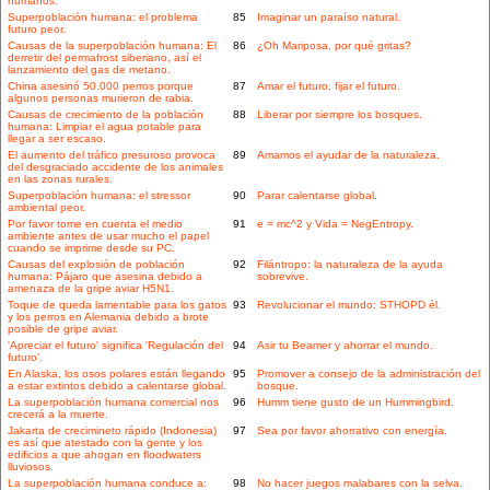
humanos.
Superpoblación humana: el problema
85
Imaginar un paraíso natural.
futuro peor.
Causas de la superpoblación humana: El
86
¿Oh Mariposa, por qué gritas?
derretir del permafrost siberiano, así el
lanzamiento del gas de metano.
China asesinó 50.000 perros porque
87
Amar el futuro, fijar el futuro.
algunos personas murieron de rabia.
Causas de crecimiento de la población
88
Liberar por siempre los bosques.
humana: Limpiar el agua potable para
llegar a ser escaso.
El aumento del tráfico presuroso provoca
89
Amamos el ayudar de la naturaleza.
del desgraciado accidente de los animales
en las zonas rurales.
Superpoblación humana: el stressor
90
Parar calentarse global.
ambiental peor.
Por favor tome en cuenta el medio
91
e = mc^2 y Vida = NegEntropy.
ambiente antes de usar mucho el papel
cuando se imprime desde su PC.
Causas del explosión de población
92
Filántropo: la naturaleza de la ayuda
humana: Pájaro que asesina debido a
sobrevive.
amenaza de la gripe aviar H5N1.
Toque de queda lamentable para los gatos
93
Revolucionar el mundo: STHOPD él.
y los perros en Alemania debido a brote
posible de gripe aviar.
'Apreciar el futuro' significa 'Regulación del
94
Asir tu Beamer y ahorrar el mundo.
futuro'.
En Alaska, los osos polares están llegando
95
Promover a consejo de la administración del
a estar extintos debido a calentarse global.
bosque.
La superpoblación humana comercial nos
96
Humm tiene gusto de un Hummingbird.
crecerá a la muerte.
Jakarta de crecimineto rápido (Indonesia)
97
Sea por favor ahorrativo con energía.
es así que atestado con la gente y los
edificios a que ahogan en floodwaters
lluviosos.
La superpoblación humana conduce a:
98
No hacer juegos malabares con la selva.