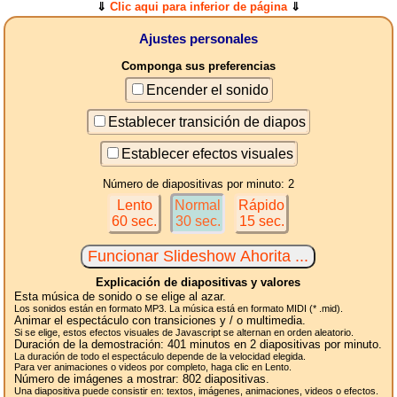
⇓
Clic aqui para inferior de página
⇓
Ajustes personales
Componga sus preferencias
Encender el sonido
Establecer transición de diapos
Establecer efectos visuales
Número de diapositivas por minuto: 2
Lento
Normal
Rápido
60 sec.
30 sec.
15 sec.
Explicación de diapositivas y valores
Esta música de sonido o se elige al azar.
Los sonidos están en formato MP3. La música está en formato MIDI (* .mid).
Animar el espectáculo con transiciones y / o multimedia.
Si se elige, estos efectos visuales de Javascript se alternan en orden aleatorio.
Duración de la demostración:
401
minutos en 2
diapositivas
por minuto.
La duración de todo el espectáculo depende de la velocidad elegida.
Para ver animaciones o videos por completo, haga clic en Lento.
Número de imágenes a mostrar:
802
diapositivas.
Una diapositiva puede consistir en: textos, imágenes, animaciones, videos o efectos.