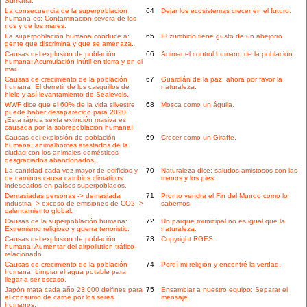
Sumatra.
La consecuencia de la superpoblación
64
Dejar los ecosistemas crecer en el futuro.
humana es: Contaminación severa de los
ríos y de los mares.
La superpoblación humana conduce a:
65
El zumbido tiene gusto de un abejorro.
gente que discrimina y que se amenaza.
Causas del explosión de población
66
Animar el control humano de la población.
humana: Acumulación inútil en tierra y en el
mar.
Causas de crecimiento de la población
67
Guardián de la paz, ahora por favor la
humana: El derretir de los casquillos de
naturaleza.
hielo y así levantamiento de Sealevels.
WWF dice que el 60% de la vida silvestre
68
Mosca como un águila.
puede haber desaparecido para 2020.
¡Esta rápida sexta extinción masiva es
causada por la sobrepoblación humana!
Causas del explosión de población
69
Crecer como un Giraffe.
humana: animalhomes atestados de la
ciudad con los animales domésticos
desgraciados abandonados.
La cantidad cada vez mayor de edificios y
70
Naturaleza dice: saludos amistosos con las
de caminos causa cambios climáticos
manos y los pies.
indeseados en países superpoblados.
Demasiadas personas -> demasiada
71
Pronto vendrá el Fin del Mundo como lo
industria -> exceso de emisiones de CO2 ->
sabemos.
calentamiento global.
Causas de la superpoblación humana:
72
Un parque municipal no es igual que la
Extremismo religioso y guerra terroristic.
naturaleza.
Causas del explosión de población
73
Copyright RGES.
humana: Aumentar del airpollution tráfico-
relacionado.
Causas de crecimiento de la población
74
Perdí mi religión y encontré la verdad.
humana: Limpiar el agua potable para
llegar a ser escaso.
Japón mata cada año 23.000 delfines para
75
Ensamblar a nuestro equipo: Separar el
el consumo de carne por los seres
mensaje.
humanos.