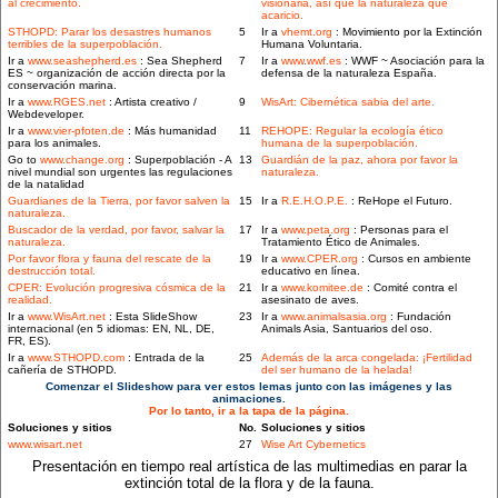
al crecimiento.
visionaria, así que la naturaleza que
acaricio.
STHOPD: Parar los desastres humanos
5
Ir a
vhemt.org
: Movimiento por la Extinción
terribles de la superpoblación.
Humana Voluntaria.
Ir a
www.seashepherd.es
: Sea Shepherd
7
Ir a
www.wwf.es
: WWF ~ Asociación para la
ES ~ organización de acción directa por la
defensa de la naturaleza España.
conservación marina.
Ir a
www.RGES.net
: Artista creativo /
9
WisArt: Cibernética sabia del arte.
Webdeveloper.
Ir a
www.vier-pfoten.de
: Más humanidad
11
REHOPE: Regular la ecología ético
para los animales.
humana de la superpoblación.
Go to
www.change.org
: Superpoblación - A
13
Guardián de la paz, ahora por favor la
nivel mundial son urgentes las regulaciones
naturaleza.
de la natalidad
Guardianes de la Tierra, por favor salven la
15
Ir a
R.E.H.O.P.E.
: ReHope el Futuro.
naturaleza.
Buscador de la verdad, por favor, salvar la
17
Ir a
www.peta.org
: Personas para el
naturaleza.
Tratamiento Ético de Animales.
Por favor flora y fauna del rescate de la
19
Ir a
www.CPER.org
: Cursos en ambiente
destrucción total.
educativo en línea.
CPER: Evolución progresiva cósmica de la
21
Ir a
www.komitee.de
: Comité contra el
realidad.
asesinato de aves.
Ir a
www.WisArt.net
: Esta SlideShow
23
Ir a
www.animalsasia.org
: Fundación
internacional (en 5 idiomas: EN, NL, DE,
Animals Asia, Santuarios del oso.
FR, ES).
Ir a
www.STHOPD.com
: Entrada de la
25
Además de la arca congelada: ¡Fertilidad
cañería de STHOPD.
del ser humano de la helada!
Comenzar el Slideshow para ver estos lemas junto con las imágenes y las
animaciones.
Por lo tanto, ir a la tapa de la página.
Soluciones y sitios
No.
Soluciones y sitios
www.wisart.net
27
Wise Art Cybernetics
Presentación en tiempo real artística de las multimedias en parar la
extinción total de la flora y de la fauna.