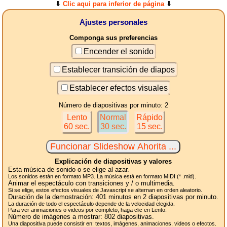
⇓
Clic aqui para inferior de página
⇓
Ajustes personales
Componga sus preferencias
Encender el sonido
Establecer transición de diapos
Establecer efectos visuales
Número de diapositivas por minuto: 2
Lento
Normal
Rápido
60 sec.
30 sec.
15 sec.
Explicación de diapositivas y valores
Esta música de sonido o se elige al azar.
Los sonidos están en formato MP3. La música está en formato MIDI (* .mid).
Animar el espectáculo con transiciones y / o multimedia.
Si se elige, estos efectos visuales de Javascript se alternan en orden aleatorio.
Duración de la demostración:
401
minutos en 2
diapositivas
por minuto.
La duración de todo el espectáculo depende de la velocidad elegida.
Para ver animaciones o videos por completo, haga clic en Lento.
Número de imágenes a mostrar:
802
diapositivas.
Una diapositiva puede consistir en: textos, imágenes, animaciones, videos o efectos.