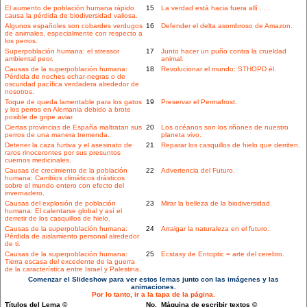
El aumento de población humana rápido
15
La verdad está hacia fuera allí . . .
causa la pérdida de biodiversidad valiosa.
Algunos españoles son cobardes verdugos
16
Defender el delta asombroso de Amazon.
de animales, especialmente con respecto a
los perros.
Superpoblación humana: el stressor
17
Junto hacer un puño contra la crueldad
ambiental peor.
animal.
Causas de la superpoblación humana:
18
Revolucionar el mundo: STHOPD él.
Pérdida de noches echar-negras o de
oscuridad pacífica verdadera alrededor de
nosotros.
Toque de queda lamentable para los gatos
19
Preservar el Permafrost.
y los perros en Alemania debido a brote
posible de gripe aviar.
Ciertas provincias de España maltratan sus
20
Los océanos son los riñones de nuestro
perros de una manera tremenda.
planeta vivo.
Detener la caza furtiva y el asesinato de
21
Reparar los casquillos de hielo que derriten.
raros rinocerontes por sus presuntos
cuernos medicinales.
Causas de crecimiento de la población
22
Advertencia del Futuro.
humana: Cambios climáticos drásticos
sobre el mundo entero con efecto del
invernadero.
Causas del explosión de población
23
Mirar la belleza de la biodiversidad.
humana: El calentarse global y así el
derretir de los casquillos de hielo.
Causas de la superpoblación humana:
24
Arraigar la naturaleza en el futuro.
Pérdida de aislamiento personal alrededor
de ti.
Causas de la superpoblación humana:
25
Ecstasy de Entoptic = arte del cerebro.
Tierra escasa del excedente de la guerra
de la característica entre Israel y Palestina.
Comenzar el Slideshow para ver estos lemas junto con las imágenes y las
animaciones.
Por lo tanto, ir a la tapa de la página.
Títulos del Lema ©
No.
Máquina de escribir textos ©