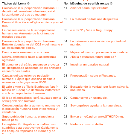
Títulos del Lema ©
No.
Máquina de escribir textos ©
Causas de la superpoblación humana: El
51
Amar el futuro, fijar el futuro.
derretir del permafrost siberiano, así el
lanzamiento del gas de metano.
Causas de la superpoblación humana:
52
La realidad brutale nos despertará.
Desestabilización ecológica en tierra y en el
mar.
La consecuencia de la superpoblación
53
e = mc^2 y Vida = NegEntropy.
humana es: Aumento de la cintura de
metales pesados.
Causas de la superpoblación humana:
54
La naturaleza está muriendo por todo el
Emisión abundante del CO2 y del metano y
mundo.
así el calentarse global.
Europa está asesinando sus osos.
55
Mejorar el mundo: preservar la naturaleza.
Masiva anonimato hace a las personas
56
¿Es la naturaleza futuro-prueba?
agresivas.
El aumento del tráfico presuroso provoca
57
Imaginar un paraíso natural.
del desgraciado accidente de los animales
en las zonas rurales.
Causas del explosión de población
58
Preocupación sobre el Wetlands.
humana: Pájaro que asesina debido a
amenaza de la gripe aviar H5N1.
El valle divino de Tigris-Euphrates (jardín
59
Buscador de la verdad, por favor, salvar la
bíblico de Eden) fue destruido lentamente
naturaleza.
con la superpoblación humana.
Si llega el apocalipsis, será causado por la
60
Cantar como un usignuolo.
sobrepoblación humana.
Consecuencias de la aumento enorme de
61
Soy orgulloso ayudar a la naturaleza.
la población humana son: Intolerancia y
xenofobia.
Superpoblación humana: el problema
62
Enviar un eCard en www.STHOPD.net.
futuro peor.
La registración ilegal cerca mafia-como
63
Nadada como un delfín.
cuadrillas está destruyendo rápidamente
los bosques tropicales de Borneo y de