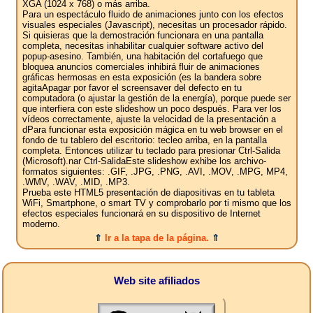
XGA (1024 x 768) o más arriba.
Para un espectáculo fluido de animaciones junto con los efectos
visuales especiales (Javascript), necesitas un procesador rápido.
Si quisieras que la demostración funcionara en una pantalla
completa, necesitas inhabilitar cualquier software activo del
popup-asesino. También, una habitación del cortafuego que
bloquea anuncios comerciales inhibirá fluir de animaciones
gráficas hermosas en esta exposición (es la bandera sobre
agitaApagar por favor el screensaver del defecto en tu
computadora (o ajustar la gestión de la energía), porque puede ser
que interfiera con este slideshow un poco después. Para ver los
vídeos correctamente, ajuste la velocidad de la presentación a
dPara funcionar esta exposición mágica en tu web browser en el
fondo de tu tablero del escritorio: tecleo arriba, en la pantalla
completa. Entonces utilizar tu teclado para presionar Ctrl-Salida
(Microsoft).nar Ctrl-SalidaEste slideshow exhibe los archivo-
formatos siguientes: .GIF, .JPG, .PNG, .AVI, .MOV, .MPG, MP4,
.WMV, .WAV, .MID, .MP3.
Prueba este HTML5 presentación de diapositivas en tu tableta
WiFi, Smartphone, o smart TV y comprobarlo por ti mismo que los
efectos especiales funcionará en su dispositivo de Internet
moderno.
⇑
Ir a la tapa de la página.
⇑
Web site afiliados