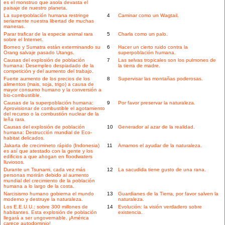
es el monstruo que asola devasta el
paisaje de nuestro planeta.
La superpoblación humana restringe
4
Caminar como un Wagtail.
seriamente nuestra libertad de muchas
maneras.
Parar traficar de la especie animal rara
5
Charla como un palo.
sobre el Internet.
Borneo y Sumatra están exterminando su
6
Hacer un cierto ruido contra la
Orang salvaje pasado Utangs.
superpoblación humana.
Causas del explosión de población
7
Las selvas tropicales son los pulmones de
humana: Desempleo despiadado de la
la tierra de madre.
competición y del aumento del trabajo.
Fuerte aumento de los precios de los
8
Supervisar las montañas poderosas.
alimentos (mais, soja, trigo) a causa de
mayor consumo humano y la conversión a
bio-combustible.
Causas de la superpoblación humana:
9
Por favor preservar la naturaleza.
Aprovisionar de combustible el agotamiento
del recurso o la combustión nuclear de la
leña rara.
Causas del explosión de población
10
Generador al azar de la realidad.
humana: Destrucción mundial de Eco-
habitat delicados.
Jakarta de crecimineto rápido (Indonesia)
11
Amamos el ayudar de la naturaleza.
es así que atestado con la gente y los
edificios a que ahogan en floodwaters
lluviosos.
Durante un Tsunami, cada vez más
12
La sacudida tiene gusto de una rana.
personas morirán debido al aumento
mundial del crecimiento de la población
humana a lo largo de la costa.
Narcisismo humano gobierna el mundo
13
Guardianes de la Tierra, por favor salven la
moderno y destruye la naturaleza.
naturaleza.
Los E.E.U.U.: sobre 300 millones de
14
Evolución: la visión verdadero sobre
habitantes. Esta explosión de población
existencia.
llegará a ser ungovernable. ¡América
carece autodominio!