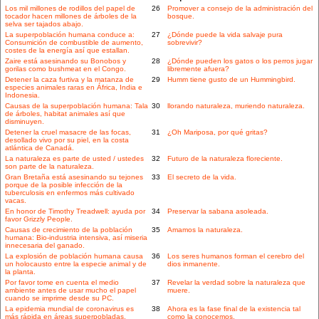
Los mil millones de rodillos del papel de
26
Promover a consejo de la administración del
tocador hacen millones de árboles de la
bosque.
selva ser tajados abajo.
La superpoblación humana conduce a:
27
¿Dónde puede la vida salvaje pura
Consumición de combustible de aumento,
sobrevivir?
costes de la energía así que estallan.
Zaire está asesinando su Bonobos y
28
¿Dónde pueden los gatos o los perros jugar
gorilas como bushmeat en el Congo.
libremente afuera?
Detener la caza furtiva y la matanza de
29
Humm tiene gusto de un Hummingbird.
especies animales raras en África, India e
Indonesia.
Causas de la superpoblación humana: Tala
30
llorando naturaleza, muriendo naturaleza.
de árboles, habitat animales así que
disminuyen.
Detener la cruel masacre de las focas,
31
¿Oh Mariposa, por qué gritas?
desollado vivo por su piel, en la costa
atlántica de Canadá.
La naturaleza es parte de usted / ustedes
32
Futuro de la naturaleza floreciente.
son parte de la naturaleza.
Gran Bretaña está asesinando su tejones
33
El secreto de la vida.
porque de la posible infección de la
tuberculosis en enfermos más cultivado
vacas.
En honor de Timothy Treadwell: ayuda por
34
Preservar la sabana asoleada.
favor Grizzly People.
Causas de crecimiento de la población
35
Amamos la naturaleza.
humana: Bio-industria intensiva, así miseria
innecesaria del ganado.
La explosión de población humana causa
36
Los seres humanos forman el cerebro del
un holocausto entre la especie animal y de
dios inmanente.
la planta.
Por favor tome en cuenta el medio
37
Revelar la verdad sobre la naturaleza que
ambiente antes de usar mucho el papel
muere.
cuando se imprime desde su PC.
La epidemia mundial de coronavirus es
38
Ahora es la fase final de la existencia tal
más rápida en áreas superpobladas.
como la conocemos.