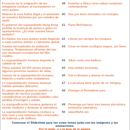
El exceso de la emigración de los
39
Enseñar a África cómo utilizar condones
refugiados conduce al hacinamiento en
correctamente.
otros países.
Detener la caza furtiva ilegal y el asesinato
40
Sea por favor ahorrativo con energía.
de extraños Elefantes por sus colmillos de
marfil.
El gobierno del superpoblado Hong Kong
41
Parar BioPiratería.
prohíbe la tenencia de perros o gatos en
apartamentos. ¿Es este nuestro futuro
también?
En Alaska, los osos polares están llegando
42
Liberar por siempre los bosques.
a estar extintos debido a calentarse global.
Causas del explosión de población
43
Crear un futuro ecológico seguro, por favor.
humana: Temperaturas altísimas del mar
que destruyen ecosistemas del filón
coralino.
La superpoblación humana degrada la
44
Silbar como una ballena.
calidad de vivir.
China asesinó 50.000 perros porque
45
Una verdad incómoda.
algunos personas murieron de rabia.
Causas de la superpoblación humana:
46
Asir tu Beamer y ahorrar el mundo.
Irritación y estrés entre ciudadanos.
La superpoblación humana destruye
47
La picadura tiene gusto de un Stingray.
habitat animales delicados.
El calentamiento global es también el
48
Proteger el Permafrost puro.
resultado de muchos pueblecitos
convirtiéndose en grandes ciudades calor-
pérdida d'hormigón y asfalto.
La autogratificación humana gobierna el
49
Prevenga por favor eso basura electrónica
mundo moderno y destruye la naturaleza.
envenena naturaleza.
La superpoblación humana conduce a:
50
www.WisArt.net.
Una caza y una matanza más comerciales
de ballenas y de delfines.
Comenzar el Slideshow para ver estos lemas junto con las imágenes y las
animaciones.
Por lo tanto, ir a la tapa de la página.