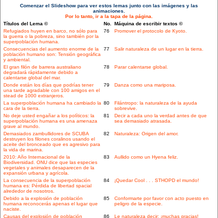
Comenzar el Slideshow para ver estos lemas junto con las imágenes y las
animaciones.
Por lo tanto, ir a la tapa de la página.
Títulos del Lema ©
No.
Máquina de escribir textos ©
Refugiados huyen en barco, no sólo para
76
Promover el protocolo de Kyoto.
la guerra o la pobreza, sino también por la
superpoblación humana.
Consecuencias del aumento enorme de la
77
Salir naturaleza de un lugar en la tierra.
población humano son: Tensión geográfica
y ambiental.
El gran filón de barrera australiano
78
Parar calentarse global.
degradará rápidamente debido a
calentarse global del mar.
Donde están los días que podrías tener
79
Danza como una mariposa.
una tarde agradable con 100 amigos en el
stead de 1000 extranjeros.
La superpoblación humana ha cambiado la
80
Filántropo: la naturaleza de la ayuda
cara de la tierra.
sobrevive.
No deje usted engañar a los políticos: la
81
Decir a cada uno la verdad antes de que
superpoblación humana es una amenaza
sea demasiado atrasada.
grave al mundo.
Demasiados zambullidores de SCUBA
82
Naturaleza: Origen del amor.
destruyen los filones coralinos usando el
aceite del bronceado que es agresivo para
la vida de marina.
2010: Año Internacional de la
83
Aullido como un Hyena feliz.
Biodiversidad. ONU dice que las especies
vegetales y animales desaparecen de la
expansión urbana y agrícola.
La consecuencia de la superpoblación
84
¡Quedar Cool . . . STHOPD el mundo!
humana es: Pérdida de libertad spacial
alrededor de nosotros.
Debido a la explosión de población
85
Conformarte por favor con acto puesto en
humana reconocerás apenas el lugar que
peligro de la especie.
naciste.
Causas del explosión de población
86
Le naturaleza decir: ¡muchas gracias!