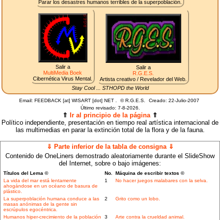
Parar los desastres humanos terribles de la superpoblación.
Salir a
Salir a
MultiMedia Boek
R.G.E.S.
Cibernética Virus Mental.
Artista creativo / Revelador del Web.
Stay Cool ... STHOPD the World
Email: FEEDBACK [at] WISART [dot] NET .
©
R.G.E.S.
Creado: 22-Julio-2007
Último revisado:
7-8-2026.
⇑
Ir al principio de la página
⇑
Político independiente, presentación en tiempo real artística internacional de
las multimedias en parar la extinción total de la flora y de la fauna.
⇓ Parte inferior de la tabla de consigna ⇓
Contenido de OneLiners demostrado aleatoriamente durante el SlideShow
del Internet, sobre o bajo imágenes:
Títulos del Lema ©
No.
Máquina de escribir textos ©
La vida del mar está lentamente
1
No hacer juegos malabares con la selva.
ahogándose en un océano de basura de
plástico.
La superpoblación humana conduce a las
2
Grito como un lobo.
masas anónimas de la gente sin
escrúpulos egocéntrica.
Humanos hiper-crecimiento de la población
3
Arte contra la crueldad animal.