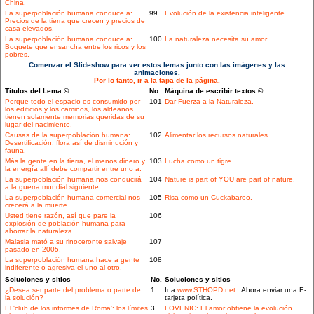
China.
La superpoblación humana conduce a:
99
Evolución de la existencia inteligente.
Precios de la tierra que crecen y precios de
casa elevados.
La superpoblación humana conduce a:
100
La naturaleza necesita su amor.
Boquete que ensancha entre los ricos y los
pobres.
Comenzar el Slideshow para ver estos lemas junto con las imágenes y las
animaciones.
Por lo tanto, ir a la tapa de la página.
Títulos del Lema ©
No.
Máquina de escribir textos ©
Porque todo el espacio es consumido por
101
Dar Fuerza a la Naturaleza.
los edificios y los caminos, los aldeanos
tienen solamente memorias queridas de su
lugar del nacimiento.
Causas de la superpoblación humana:
102
Alimentar los recursos naturales.
Desertificación, flora así de disminución y
fauna.
Más la gente en la tierra, el menos dinero y
103
Lucha como un tigre.
la energía allí debe compartir entre uno a.
La superpoblación humana nos conducirá
104
Nature is part of YOU are part of nature.
a la guerra mundial siguiente.
La superpoblación humana comercial nos
105
Risa como un Cuckabaroo.
crecerá a la muerte.
Usted tiene razón, así que pare la
106
explosión de población humana para
ahorrar la naturaleza.
Malasia mató a su rinoceronte salvaje
107
pasado en 2005.
La superpoblación humana hace a gente
108
indiferente o agresiva el uno al otro.
Soluciones y sitios
No.
Soluciones y sitios
¿Desea ser parte del problema o parte de
1
Ir a
www.STHOPD.net
: Ahora enviar una E-
la solución?
tarjeta política.
El 'club de los informes de Roma': los límites
3
LOVENIC: El amor obtiene la evolución