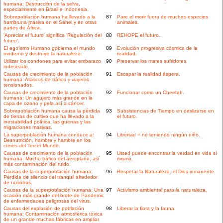
humana: Destrucción de la selva,
especialmente en Brasil e Indonesia.
Sobrepoblación humana ha llevado a la
87
Pare el morir fuera de muchas especies
hambruna masiva en el Sahel y en otras
animales.
partes de África.
'Apreciar el futuro' significa 'Regulación del
88
REHOPE el futuro.
futuro'.
El egoísmo Humano gobierna el mundo
89
Evolución progresiva cósmica de la
moderno y destruye la naturaleza.
realidad.
Utilizar los condones para evitar embarazo
90
Preservar los mares sufridores.
indeseado.
Causas de crecimiento de la población
91
Escapar la realidad áspera.
humana: Atascos de tráfico y viajeros
tensionados.
Causas de crecimiento de la población
92
Funcionar como un Cheetah.
humana: Un agujero más grande en la
capa de ozono y pela así a cáncer.
Sobrepoblación humana causa la pérdida
93
Subsistencias de Tiempo en deslizarse en
de tierras de cultivo que ha llevado a la
el futuro.
inestabilidad política, las guerras y las
migraciones masivas.
La superpoblación humana conduce a:
94
Libertad = no teniendo ningún niño.
Desnutrición, hambre y hambre en los
cteres del Tercer Mundo.
Causas de crecimiento de la población
95
Usted puede encontrar la verdad en vida sí
humana: Mucho tráfico del aeroplano, así
mismo.
más contaminación del ruido.
Causas de la superpoblación humana:
96
Respetar la Naturaleza, el Dios inmanente.
Pérdida de silencio del tranquil alrededor
de nosotros.
Causas de la superpoblación humana: Una
97
Activismo ambiental para la naturaleza.
ocasión más grande del brote de Pandemic
de enfermedades peligrosas del virus.
Causas del explosión de población
98
Liberar la flora y la fauna.
humana: Contaminación atmosférica tóxica
de un grande muchas fábricas en ampliar