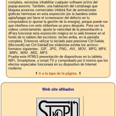
completa, necesitas inhabilitar cualquier software activo del
popup-asesino. También, una habitación del cortafuego que
bloquea anuncios comerciales inhibirá fluir de animaciones
gráficas hermosas en esta exposición (es la bandera sobre
agitaApagar por favor el screensaver del defecto en tu
computadora (o ajustar la gestión de la energía), porque puede ser
que interfiera con este slideshow un poco después. Para ver los
vídeos correctamente, ajuste la velocidad de la presentación a
dPara funcionar esta exposición mágica en tu web browser en el
fondo de tu tablero del escritorio: tecleo arriba, en la pantalla
completa. Entonces utilizar tu teclado para presionar Ctrl-Salida
(Microsoft).nar Ctrl-SalidaEste slideshow exhibe los archivo-
formatos siguientes: .GIF, .JPG, .PNG, .AVI, .MOV, .MPG, MP4,
.WMV, .WAV, .MID, .MP3.
Prueba este HTML5 presentación de diapositivas en tu tableta
WiFi, Smartphone, o smart TV y comprobarlo por ti mismo que los
efectos especiales funcionará en su dispositivo de Internet
moderno.
⇑
Ir a la tapa de la página.
⇑
Web site afiliados