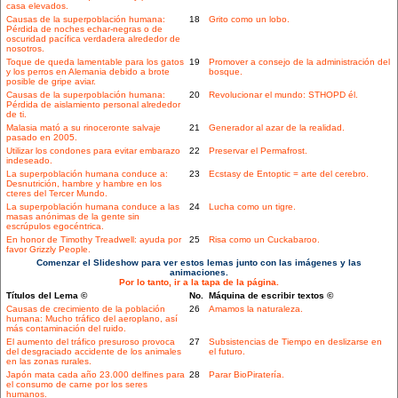
casa elevados.
Causas de la superpoblación humana:
18
Grito como un lobo.
Pérdida de noches echar-negras o de
oscuridad pacífica verdadera alrededor de
nosotros.
Toque de queda lamentable para los gatos
19
Promover a consejo de la administración del
y los perros en Alemania debido a brote
bosque.
posible de gripe aviar.
Causas de la superpoblación humana:
20
Revolucionar el mundo: STHOPD él.
Pérdida de aislamiento personal alrededor
de ti.
Malasia mató a su rinoceronte salvaje
21
Generador al azar de la realidad.
pasado en 2005.
Utilizar los condones para evitar embarazo
22
Preservar el Permafrost.
indeseado.
La superpoblación humana conduce a:
23
Ecstasy de Entoptic = arte del cerebro.
Desnutrición, hambre y hambre en los
cteres del Tercer Mundo.
La superpoblación humana conduce a las
24
Lucha como un tigre.
masas anónimas de la gente sin
escrúpulos egocéntrica.
En honor de Timothy Treadwell: ayuda por
25
Risa como un Cuckabaroo.
favor Grizzly People.
Comenzar el Slideshow para ver estos lemas junto con las imágenes y las
animaciones.
Por lo tanto, ir a la tapa de la página.
Títulos del Lema ©
No.
Máquina de escribir textos ©
Causas de crecimiento de la población
26
Amamos la naturaleza.
humana: Mucho tráfico del aeroplano, así
más contaminación del ruido.
El aumento del tráfico presuroso provoca
27
Subsistencias de Tiempo en deslizarse en
del desgraciado accidente de los animales
el futuro.
en las zonas rurales.
Japón mata cada año 23.000 delfines para
28
Parar BioPiratería.
el consumo de carne por los seres
humanos.