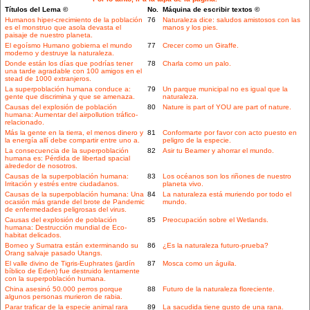
Títulos del Lema ©
No.
Máquina de escribir textos ©
Humanos hiper-crecimiento de la población
76
Naturaleza dice: saludos amistosos con las
es el monstruo que asola devasta el
manos y los pies.
paisaje de nuestro planeta.
El egoísmo Humano gobierna el mundo
77
Crecer como un Giraffe.
moderno y destruye la naturaleza.
Donde están los días que podrías tener
78
Charla como un palo.
una tarde agradable con 100 amigos en el
stead de 1000 extranjeros.
La superpoblación humana conduce a:
79
Un parque municipal no es igual que la
gente que discrimina y que se amenaza.
naturaleza.
Causas del explosión de población
80
Nature is part of YOU are part of nature.
humana: Aumentar del airpollution tráfico-
relacionado.
Más la gente en la tierra, el menos dinero y
81
Conformarte por favor con acto puesto en
la energía allí debe compartir entre uno a.
peligro de la especie.
La consecuencia de la superpoblación
82
Asir tu Beamer y ahorrar el mundo.
humana es: Pérdida de libertad spacial
alrededor de nosotros.
Causas de la superpoblación humana:
83
Los océanos son los riñones de nuestro
Irritación y estrés entre ciudadanos.
planeta vivo.
Causas de la superpoblación humana: Una
84
La naturaleza está muriendo por todo el
ocasión más grande del brote de Pandemic
mundo.
de enfermedades peligrosas del virus.
Causas del explosión de población
85
Preocupación sobre el Wetlands.
humana: Destrucción mundial de Eco-
habitat delicados.
Borneo y Sumatra están exterminando su
86
¿Es la naturaleza futuro-prueba?
Orang salvaje pasado Utangs.
El valle divino de Tigris-Euphrates (jardín
87
Mosca como un águila.
bíblico de Eden) fue destruido lentamente
con la superpoblación humana.
China asesinó 50.000 perros porque
88
Futuro de la naturaleza floreciente.
algunos personas murieron de rabia.
Parar traficar de la especie animal rara
89
La sacudida tiene gusto de una rana.