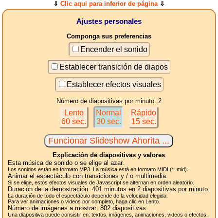
⇓
Clic aqui para inferior de página
⇓
Ajustes personales
Componga sus preferencias
Encender el sonido
Establecer transición de diapos
Establecer efectos visuales
Número de diapositivas por minuto: 2
Lento
Normal
Rápido
60 sec.
30 sec.
15 sec.
Explicación de diapositivas y valores
Esta música de sonido o se elige al azar.
Los sonidos están en formato MP3. La música está en formato MIDI (* .mid).
Animar el espectáculo con transiciones y / o multimedia.
Si se elige, estos efectos visuales de Javascript se alternan en orden aleatorio.
Duración de la demostración:
401
minutos en 2
diapositivas
por minuto.
La duración de todo el espectáculo depende de la velocidad elegida.
Para ver animaciones o videos por completo, haga clic en Lento.
Número de imágenes a mostrar:
802
diapositivas.
Una diapositiva puede consistir en: textos, imágenes, animaciones, videos o efectos.