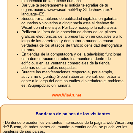
exponencial de la especie humana.
Dar vuelta secretamente al noticia telegrafiar de tu
organización a www.wisart.net/Play-Slideshow.aspx?
language=ES.
Secuestrar a tableros de publicidad digitales en galerías
ocupados y volverlos a dirigir hacia este slideshow de
Wisart con el mensaje: Por favor excepto la naturaleza.
Pellizcar la línea de la conexión de datos de los pilares
gráficos electrónicos de la presentación en ciudades o a lo
largo de las carreteras y demostrar a mundo la causa
verdadera de los atascos de tráfico: densidad demográfica
extrema.
En tiendas de la computadora y de la televisión: funcionar
esta demostración en todos los monitores dentro del
edificio, o en las ventanas comerciales de la tienda
además de las calles ocupadas.
Durante las manifestaciones respecto a, por ejemplo,
activismo o (contra) Globalization ambiental: demostrar a
gente a lo largo del camino cuáles el verdadero el problema
es: ¡Superpoblación humana!
www.WisArt.net
Banderas de países de los visitantes
¿De dónde proceden los visitantes interesados ​​de la página web Wisart ori
de? Bueno, de todas partes del mundo: a continuación, se puede ver las
banderas de sus países.