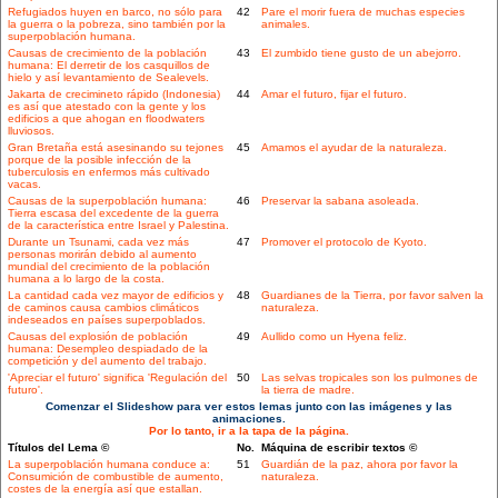
Refugiados huyen en barco, no sólo para
42
Pare el morir fuera de muchas especies
la guerra o la pobreza, sino también por la
animales.
superpoblación humana.
Causas de crecimiento de la población
43
El zumbido tiene gusto de un abejorro.
humana: El derretir de los casquillos de
hielo y así levantamiento de Sealevels.
Jakarta de crecimineto rápido (Indonesia)
44
Amar el futuro, fijar el futuro.
es así que atestado con la gente y los
edificios a que ahogan en floodwaters
lluviosos.
Gran Bretaña está asesinando su tejones
45
Amamos el ayudar de la naturaleza.
porque de la posible infección de la
tuberculosis en enfermos más cultivado
vacas.
Causas de la superpoblación humana:
46
Preservar la sabana asoleada.
Tierra escasa del excedente de la guerra
de la característica entre Israel y Palestina.
Durante un Tsunami, cada vez más
47
Promover el protocolo de Kyoto.
personas morirán debido al aumento
mundial del crecimiento de la población
humana a lo largo de la costa.
La cantidad cada vez mayor de edificios y
48
Guardianes de la Tierra, por favor salven la
de caminos causa cambios climáticos
naturaleza.
indeseados en países superpoblados.
Causas del explosión de población
49
Aullido como un Hyena feliz.
humana: Desempleo despiadado de la
competición y del aumento del trabajo.
'Apreciar el futuro' significa 'Regulación del
50
Las selvas tropicales son los pulmones de
futuro'.
la tierra de madre.
Comenzar el Slideshow para ver estos lemas junto con las imágenes y las
animaciones.
Por lo tanto, ir a la tapa de la página.
Títulos del Lema ©
No.
Máquina de escribir textos ©
La superpoblación humana conduce a:
51
Guardián de la paz, ahora por favor la
Consumición de combustible de aumento,
naturaleza.
costes de la energía así que estallan.