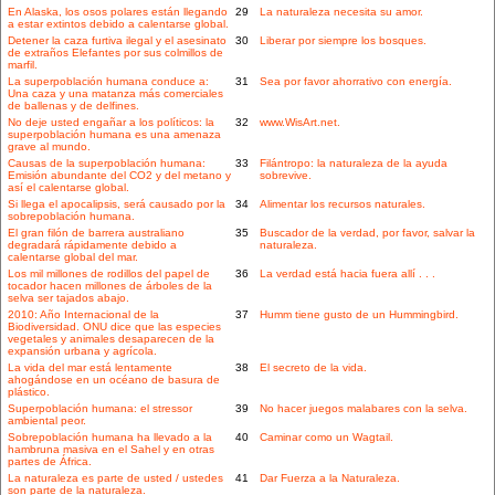
En Alaska, los osos polares están llegando
29
La naturaleza necesita su amor.
a estar extintos debido a calentarse global.
Detener la caza furtiva ilegal y el asesinato
30
Liberar por siempre los bosques.
de extraños Elefantes por sus colmillos de
marfil.
La superpoblación humana conduce a:
31
Sea por favor ahorrativo con energía.
Una caza y una matanza más comerciales
de ballenas y de delfines.
No deje usted engañar a los políticos: la
32
www.WisArt.net.
superpoblación humana es una amenaza
grave al mundo.
Causas de la superpoblación humana:
33
Filántropo: la naturaleza de la ayuda
Emisión abundante del CO2 y del metano y
sobrevive.
así el calentarse global.
Si llega el apocalipsis, será causado por la
34
Alimentar los recursos naturales.
sobrepoblación humana.
El gran filón de barrera australiano
35
Buscador de la verdad, por favor, salvar la
degradará rápidamente debido a
naturaleza.
calentarse global del mar.
Los mil millones de rodillos del papel de
36
La verdad está hacia fuera allí . . .
tocador hacen millones de árboles de la
selva ser tajados abajo.
2010: Año Internacional de la
37
Humm tiene gusto de un Hummingbird.
Biodiversidad. ONU dice que las especies
vegetales y animales desaparecen de la
expansión urbana y agrícola.
La vida del mar está lentamente
38
El secreto de la vida.
ahogándose en un océano de basura de
plástico.
Superpoblación humana: el stressor
39
No hacer juegos malabares con la selva.
ambiental peor.
Sobrepoblación humana ha llevado a la
40
Caminar como un Wagtail.
hambruna masiva en el Sahel y en otras
partes de África.
La naturaleza es parte de usted / ustedes
41
Dar Fuerza a la Naturaleza.
son parte de la naturaleza.