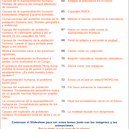
Causas de la superpoblación humana:
64
Arraigar la naturaleza en el futuro.
Pérdida de silencio del tranquil alrededor
de nosotros.
Causas de la superpoblación humana:
65
Copyright RGES.
Extremismo religioso y guerra terroristic.
Consecuencias del aumento enorme de la
66
Mejorar el mundo: preservar la naturaleza.
población humano son: Tensión geográfica
y ambiental.
Causas del explosión de población
67
Hacer un cierto ruido contra la
humana: El calentarse global y así el
superpoblación humana.
derretir de los casquillos de hielo.
Causas de crecimiento de la población
68
Perdí mi religión y encontré la verdad.
humana: Limpiar el agua potable para
llegar a ser escaso.
Masiva anonimato hace a las personas
69
Cantar como un usignuolo.
agresivas.
Zaire está asesinando su Bonobos y
70
llorando naturaleza, muriendo naturaleza.
gorilas como bushmeat en el Congo.
El gobierno del superpoblado Hong Kong
71
Danza como una mariposa.
prohíbe la tenencia de perros o gatos en
apartamentos. ¿Es este nuestro futuro
también?
Superpoblación humana: el problema
72
Enviar un eCard en www.STHOPD.net.
futuro peor.
Causas del explosión de población
73
Por favor preservar la naturaleza.
humana: Contaminación atmosférica tóxica
de un grande muchas fábricas en ampliar
China.
La consecuencia de la superpoblación
74
Dejar los ecosistemas crecer en el futuro.
humana es: Contaminación severa de los
ríos y de los mares.
Causas del explosión de población
75
La realidad brutale nos despertará.
humana: Acumulación inútil en tierra y en el
mar.
Comenzar el Slideshow para ver estos lemas junto con las imágenes y las
animaciones.
Por lo tanto, ir a la tapa de la página.