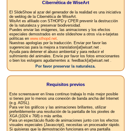
Cibernética de WiseArt
El SlideShow al azar del generador de la realidad es una iniciativa
de weblog de la Cibernética de WiseArt.
WisArt es afiliado con STHOPD y CPER prevenir la destrucción
de la naturaleza y preservar biodiversidad.
Puedes enviar las imágenes, las animaciones y los efectos
especiales demostrados en este slideshow a otros vía e-tarjetas
políticas en
www.sthopd.net
.
Nuestras apologías por la traducción. Enviar por favor las
sugerencias para la mejora a translation[at]wisart.net .
Ayuda para detener el abuso ambiental y para reducir el
sufrimiento del animales. Envíe por favor los fotos emocionantes
o bien los eslogans agudamentes a: feedback[at]wisart.net .
Por favor preservar la naturaleza.
Requisitos previos
Este screensaver en línea continuo trabaja lo más mejor posible
si tienes por lo menos una conexión de banda ancha del Internet
(e.g. ADSL).
Para ver los gráficos y las animaciones brillantes, utilizar
preferiblemente una resolución de la pantalla de los pixeles de
XGA (1024 x 768) o más arriba.
Para un espectáculo fluido de animaciones junto con los efectos
visuales especiales (Javascript), necesitas un procesador rápido.
Si quisieras que la demostración funcionara en una pantalla