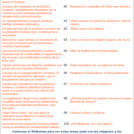
sobre el Internet.
Causas del explosión de población
90
Reparar los casquillos de hielo que derriten.
humana: animalhomes atestados de la
ciudad con los animales domésticos
desgraciados abandonados.
La superpoblación humana destruye
91
Usted puede encontrar la verdad en vida sí
habitat animales delicados.
mismo.
Consecuencias de la aumento enorme de
92
Silbar como una ballena.
la población humana son: Intolerancia y
xenofobia.
Detener la caza furtiva y el asesinato de
93
Crear un futuro ecológico seguro, por favor.
raros rinocerontes por sus presuntos
cuernos medicinales.
Causas de la superpoblación humana:
94
Mirar la belleza de la biodiversidad.
Aprovisionar de combustible el agotamiento
del recurso o la combustión nuclear de la
leña rara.
Ciertas provincias de España maltratan sus
95
Salir naturaleza de un lugar en la tierra.
perros de una manera tremenda.
Causas de la superpoblación humana: El
96
Respetar la Naturaleza, el Dios inmanente.
derretir del permafrost siberiano, así el
lanzamiento del gas de metano.
Causas de crecimiento de la población
97
Preservar los mares sufridores.
humana: Cambios climáticos drásticos
sobre el mundo entero con efecto del
invernadero.
La registración ilegal cerca mafia-como
98
¿Dónde pueden los gatos o los perros jugar
cuadrillas está destruyendo rápidamente
libremente afuera?
los bosques tropicales de Borneo y de
Sumatra.
Usted tiene razón, así que pare la
99
Liberar la flora y la fauna.
explosión de población humana para
ahorrar la naturaleza.
El aumento de población humana rápido
100
¿Oh Mariposa, por qué gritas?
causa la pérdida de biodiversidad valiosa.
Comenzar el Slideshow para ver estos lemas junto con las imágenes y las