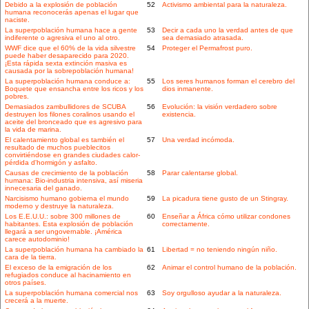
Debido a la explosión de población
52
Activismo ambiental para la naturaleza.
humana reconocerás apenas el lugar que
naciste.
La superpoblación humana hace a gente
53
Decir a cada uno la verdad antes de que
indiferente o agresiva el uno al otro.
sea demasiado atrasada.
WWF dice que el 60% de la vida silvestre
54
Proteger el Permafrost puro.
puede haber desaparecido para 2020.
¡Esta rápida sexta extinción masiva es
causada por la sobrepoblación humana!
La superpoblación humana conduce a:
55
Los seres humanos forman el cerebro del
Boquete que ensancha entre los ricos y los
dios inmanente.
pobres.
Demasiados zambullidores de SCUBA
56
Evolución: la visión verdadero sobre
destruyen los filones coralinos usando el
existencia.
aceite del bronceado que es agresivo para
la vida de marina.
El calentamiento global es también el
57
Una verdad incómoda.
resultado de muchos pueblecitos
convirtiéndose en grandes ciudades calor-
pérdida d'hormigón y asfalto.
Causas de crecimiento de la población
58
Parar calentarse global.
humana: Bio-industria intensiva, así miseria
innecesaria del ganado.
Narcisismo humano gobierna el mundo
59
La picadura tiene gusto de un Stingray.
moderno y destruye la naturaleza.
Los E.E.U.U.: sobre 300 millones de
60
Enseñar a África cómo utilizar condones
habitantes. Esta explosión de población
correctamente.
llegará a ser ungovernable. ¡América
carece autodominio!
La superpoblación humana ha cambiado la
61
Libertad = no teniendo ningún niño.
cara de la tierra.
El exceso de la emigración de los
62
Animar el control humano de la población.
refugiados conduce al hacinamiento en
otros países.
La superpoblación humana comercial nos
63
Soy orgulloso ayudar a la naturaleza.
crecerá a la muerte.