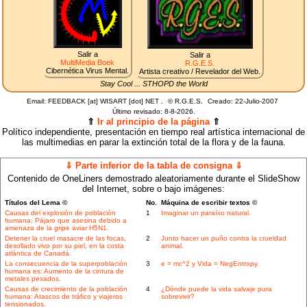
Salir a
Salir a
MultiMedia Boek
R.G.E.S.
Cibernética Virus Mental.
Artista creativo / Revelador del Web.
Stay Cool ... STHOPD the World
Email: FEEDBACK [at] WISART [dot] NET .
©
R.G.E.S.
Creado: 22-Julio-2007
Último revisado:
8-8-2026.
⇑
Ir al principio de la página
⇑
Político independiente, presentación en tiempo real artística internacional de
las multimedias en parar la extinción total de la flora y de la fauna.
⇓ Parte inferior de la tabla de consigna ⇓
Contenido de OneLiners demostrado aleatoriamente durante el SlideShow
del Internet, sobre o bajo imágenes:
Títulos del Lema ©
No.
Máquina de escribir textos ©
Causas del explosión de población
1
Imaginar un paraíso natural.
humana: Pájaro que asesina debido a
amenaza de la gripe aviar H5N1.
Detener la cruel masacre de las focas,
2
Junto hacer un puño contra la crueldad
desollado vivo por su piel, en la costa
animal.
atlántica de Canadá.
La consecuencia de la superpoblación
3
e = mc^2 y Vida = NegEntropy.
humana es: Aumento de la cintura de
metales pesados.
Causas de crecimiento de la población
4
¿Dónde puede la vida salvaje pura
humana: Atascos de tráfico y viajeros
sobrevivir?
tensionados.