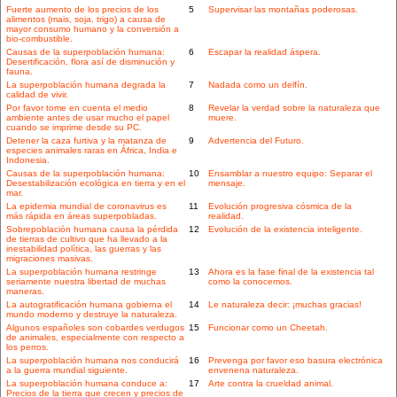
Fuerte aumento de los precios de los
5
Supervisar las montañas poderosas.
alimentos (mais, soja, trigo) a causa de
mayor consumo humano y la conversión a
bio-combustible.
Causas de la superpoblación humana:
6
Escapar la realidad áspera.
Desertificación, flora así de disminución y
fauna.
La superpoblación humana degrada la
7
Nadada como un delfín.
calidad de vivir.
Por favor tome en cuenta el medio
8
Revelar la verdad sobre la naturaleza que
ambiente antes de usar mucho el papel
muere.
cuando se imprime desde su PC.
Detener la caza furtiva y la matanza de
9
Advertencia del Futuro.
especies animales raras en África, India e
Indonesia.
Causas de la superpoblación humana:
10
Ensamblar a nuestro equipo: Separar el
Desestabilización ecológica en tierra y en el
mensaje.
mar.
La epidemia mundial de coronavirus es
11
Evolución progresiva cósmica de la
más rápida en áreas superpobladas.
realidad.
Sobrepoblación humana causa la pérdida
12
Evolución de la existencia inteligente.
de tierras de cultivo que ha llevado a la
inestabilidad política, las guerras y las
migraciones masivas.
La superpoblación humana restringe
13
Ahora es la fase final de la existencia tal
seriamente nuestra libertad de muchas
como la conocemos.
maneras.
La autogratificación humana gobierna el
14
Le naturaleza decir: ¡muchas gracias!
mundo moderno y destruye la naturaleza.
Algunos españoles son cobardes verdugos
15
Funcionar como un Cheetah.
de animales, especialmente con respecto a
los perros.
La superpoblación humana nos conducirá
16
Prevenga por favor eso basura electrónica
a la guerra mundial siguiente.
envenena naturaleza.
La superpoblación humana conduce a:
17
Arte contra la crueldad animal.
Precios de la tierra que crecen y precios de