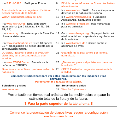
Ir a
R.E.H.O.P.E.
: ReHope el Futuro.
9
El 'club de los informes de Roma': los límites
al crecimiento.
Además de la arca congelada: ¡Fertilidad
11
Ir a
www.wwf.es
: WWF ~ Asociación para la
del ser humano de la helada!
defensa de la naturaleza España.
WisArt: Cibernética sabia del arte.
13
Ir a
www.animalsasia.org
: Fundación
Animals Asia, Santuarios del oso.
Ir a
www.WisArt.net
: Esta SlideShow
15
Ir a
www.vier-pfoten.de
: Más humanidad
internacional (en 5 idiomas: EN, NL, DE,
para los animales.
FR, ES).
Ir a
vhemt.org
: Movimiento por la Extinción
17
Go to
www.change.org
: Superpoblación - A
Humana Voluntaria.
nivel mundial son urgentes las regulaciones
de la natalidad
Ir a
www.seashepherd.es
: Sea Shepherd
19
Ir a
www.komitee.de
: Comité contra el
ES ~ organización de acción directa por la
asesinato de aves.
conservación marina.
LOVENIC: El amor obtiene la evolución
21
Guardián de la paz, ahora por favor la
visionaria, así que la naturaleza que
naturaleza.
acaricio.
Ir a
www.STHOPD.com
: Entrada de la
23
¿Desea ser parte del problema o parte de
cañería de STHOPD.
la solución?
Guardianes de la Tierra, por favor salven la
25
CPER: Evolución progresiva cósmica de la
naturaleza.
realidad.
Comenzar el Slideshow para ver estos lemas junto con las imágenes y las
animaciones.
Por lo tanto, ir a la tapa de la página.
Soluciones y sitios
No.
Soluciones y sitios
www.wisart.net
27
Wise Art Cybernetics
Presentación en tiempo real artística de las multimedias en parar la
extinción total de la flora y de la fauna.
⇑ Para la parte superior de la tabla lema ⇑
Comience la presentación de diapositivas según la configuración
predeterminada fija