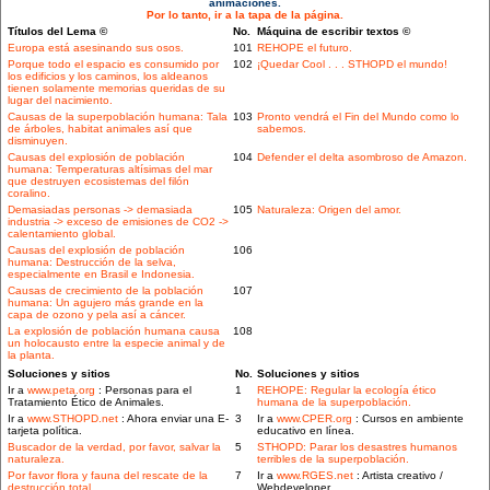
animaciones.
Por lo tanto, ir a la tapa de la página.
Títulos del Lema ©
No.
Máquina de escribir textos ©
Europa está asesinando sus osos.
101
REHOPE el futuro.
Porque todo el espacio es consumido por
102
¡Quedar Cool . . . STHOPD el mundo!
los edificios y los caminos, los aldeanos
tienen solamente memorias queridas de su
lugar del nacimiento.
Causas de la superpoblación humana: Tala
103
Pronto vendrá el Fin del Mundo como lo
de árboles, habitat animales así que
sabemos.
disminuyen.
Causas del explosión de población
104
Defender el delta asombroso de Amazon.
humana: Temperaturas altísimas del mar
que destruyen ecosistemas del filón
coralino.
Demasiadas personas -> demasiada
105
Naturaleza: Origen del amor.
industria -> exceso de emisiones de CO2 ->
calentamiento global.
Causas del explosión de población
106
humana: Destrucción de la selva,
especialmente en Brasil e Indonesia.
Causas de crecimiento de la población
107
humana: Un agujero más grande en la
capa de ozono y pela así a cáncer.
La explosión de población humana causa
108
un holocausto entre la especie animal y de
la planta.
Soluciones y sitios
No.
Soluciones y sitios
Ir a
www.peta.org
: Personas para el
1
REHOPE: Regular la ecología ético
Tratamiento Ético de Animales.
humana de la superpoblación.
Ir a
www.STHOPD.net
: Ahora enviar una E-
3
Ir a
www.CPER.org
: Cursos en ambiente
tarjeta política.
educativo en línea.
Buscador de la verdad, por favor, salvar la
5
STHOPD: Parar los desastres humanos
naturaleza.
terribles de la superpoblación.
Por favor flora y fauna del rescate de la
7
Ir a
www.RGES.net
: Artista creativo /
destrucción total.
Webdeveloper.