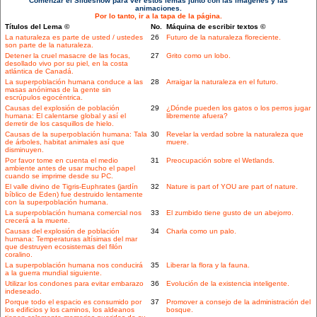
Comenzar el Slideshow para ver estos lemas junto con las imágenes y las
animaciones.
Por lo tanto, ir a la tapa de la página.
Títulos del Lema ©
No.
Máquina de escribir textos ©
La naturaleza es parte de usted / ustedes
26
Futuro de la naturaleza floreciente.
son parte de la naturaleza.
Detener la cruel masacre de las focas,
27
Grito como un lobo.
desollado vivo por su piel, en la costa
atlántica de Canadá.
La superpoblación humana conduce a las
28
Arraigar la naturaleza en el futuro.
masas anónimas de la gente sin
escrúpulos egocéntrica.
Causas del explosión de población
29
¿Dónde pueden los gatos o los perros jugar
humana: El calentarse global y así el
libremente afuera?
derretir de los casquillos de hielo.
Causas de la superpoblación humana: Tala
30
Revelar la verdad sobre la naturaleza que
de árboles, habitat animales así que
muere.
disminuyen.
Por favor tome en cuenta el medio
31
Preocupación sobre el Wetlands.
ambiente antes de usar mucho el papel
cuando se imprime desde su PC.
El valle divino de Tigris-Euphrates (jardín
32
Nature is part of YOU are part of nature.
bíblico de Eden) fue destruido lentamente
con la superpoblación humana.
La superpoblación humana comercial nos
33
El zumbido tiene gusto de un abejorro.
crecerá a la muerte.
Causas del explosión de población
34
Charla como un palo.
humana: Temperaturas altísimas del mar
que destruyen ecosistemas del filón
coralino.
La superpoblación humana nos conducirá
35
Liberar la flora y la fauna.
a la guerra mundial siguiente.
Utilizar los condones para evitar embarazo
36
Evolución de la existencia inteligente.
indeseado.
Porque todo el espacio es consumido por
37
Promover a consejo de la administración del
los edificios y los caminos, los aldeanos
bosque.