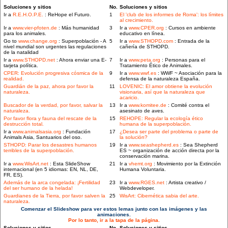
Soluciones y sitios
No.
Soluciones y sitios
Ir a
R.E.H.O.P.E.
: ReHope el Futuro.
1
El 'club de los informes de Roma': los límites
al crecimiento.
Ir a
www.vier-pfoten.de
: Más humanidad
3
Ir a
www.CPER.org
: Cursos en ambiente
para los animales.
educativo en línea.
Go to
www.change.org
: Superpoblación - A
5
Ir a
www.STHOPD.com
: Entrada de la
nivel mundial son urgentes las regulaciones
cañería de STHOPD.
de la natalidad
Ir a
www.STHOPD.net
: Ahora enviar una E-
7
Ir a
www.peta.org
: Personas para el
tarjeta política.
Tratamiento Ético de Animales.
CPER: Evolución progresiva cósmica de la
9
Ir a
www.wwf.es
: WWF ~ Asociación para la
realidad.
defensa de la naturaleza España.
Guardián de la paz, ahora por favor la
11
LOVENIC: El amor obtiene la evolución
naturaleza.
visionaria, así que la naturaleza que
acaricio.
Buscador de la verdad, por favor, salvar la
13
Ir a
www.komitee.de
: Comité contra el
naturaleza.
asesinato de aves.
Por favor flora y fauna del rescate de la
15
REHOPE: Regular la ecología ético
destrucción total.
humana de la superpoblación.
Ir a
www.animalsasia.org
: Fundación
17
¿Desea ser parte del problema o parte de
Animals Asia, Santuarios del oso.
la solución?
STHOPD: Parar los desastres humanos
19
Ir a
www.seashepherd.es
: Sea Shepherd
terribles de la superpoblación.
ES ~ organización de acción directa por la
conservación marina.
Ir a
www.WisArt.net
: Esta SlideShow
21
Ir a
vhemt.org
: Movimiento por la Extinción
internacional (en 5 idiomas: EN, NL, DE,
Humana Voluntaria.
FR, ES).
Además de la arca congelada: ¡Fertilidad
23
Ir a
www.RGES.net
: Artista creativo /
del ser humano de la helada!
Webdeveloper.
Guardianes de la Tierra, por favor salven la
25
WisArt: Cibernética sabia del arte.
naturaleza.
Comenzar el Slideshow para ver estos lemas junto con las imágenes y las
animaciones.
Por lo tanto, ir a la tapa de la página.
Soluciones y sitios
No.
Soluciones y sitios