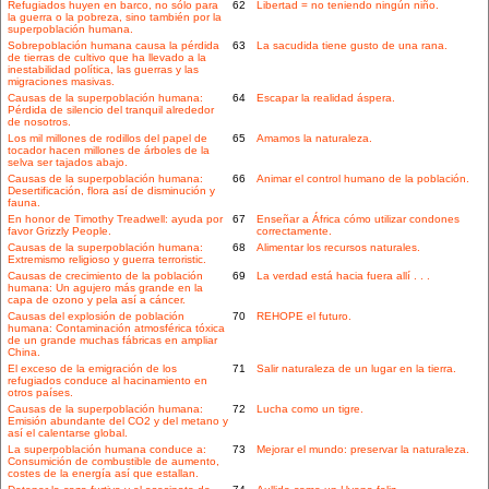
Refugiados huyen en barco, no sólo para
62
Libertad = no teniendo ningún niño.
la guerra o la pobreza, sino también por la
superpoblación humana.
Sobrepoblación humana causa la pérdida
63
La sacudida tiene gusto de una rana.
de tierras de cultivo que ha llevado a la
inestabilidad política, las guerras y las
migraciones masivas.
Causas de la superpoblación humana:
64
Escapar la realidad áspera.
Pérdida de silencio del tranquil alrededor
de nosotros.
Los mil millones de rodillos del papel de
65
Amamos la naturaleza.
tocador hacen millones de árboles de la
selva ser tajados abajo.
Causas de la superpoblación humana:
66
Animar el control humano de la población.
Desertificación, flora así de disminución y
fauna.
En honor de Timothy Treadwell: ayuda por
67
Enseñar a África cómo utilizar condones
favor Grizzly People.
correctamente.
Causas de la superpoblación humana:
68
Alimentar los recursos naturales.
Extremismo religioso y guerra terroristic.
Causas de crecimiento de la población
69
La verdad está hacia fuera allí . . .
humana: Un agujero más grande en la
capa de ozono y pela así a cáncer.
Causas del explosión de población
70
REHOPE el futuro.
humana: Contaminación atmosférica tóxica
de un grande muchas fábricas en ampliar
China.
El exceso de la emigración de los
71
Salir naturaleza de un lugar en la tierra.
refugiados conduce al hacinamiento en
otros países.
Causas de la superpoblación humana:
72
Lucha como un tigre.
Emisión abundante del CO2 y del metano y
así el calentarse global.
La superpoblación humana conduce a:
73
Mejorar el mundo: preservar la naturaleza.
Consumición de combustible de aumento,
costes de la energía así que estallan.