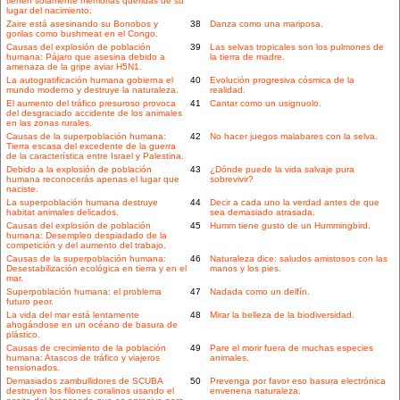
tienen solamente memorias queridas de su
lugar del nacimiento.
Zaire está asesinando su Bonobos y
38
Danza como una mariposa.
gorilas como bushmeat en el Congo.
Causas del explosión de población
39
Las selvas tropicales son los pulmones de
humana: Pájaro que asesina debido a
la tierra de madre.
amenaza de la gripe aviar H5N1.
La autogratificación humana gobierna el
40
Evolución progresiva cósmica de la
mundo moderno y destruye la naturaleza.
realidad.
El aumento del tráfico presuroso provoca
41
Cantar como un usignuolo.
del desgraciado accidente de los animales
en las zonas rurales.
Causas de la superpoblación humana:
42
No hacer juegos malabares con la selva.
Tierra escasa del excedente de la guerra
de la característica entre Israel y Palestina.
Debido a la explosión de población
43
¿Dónde puede la vida salvaje pura
humana reconocerás apenas el lugar que
sobrevivir?
naciste.
La superpoblación humana destruye
44
Decir a cada uno la verdad antes de que
habitat animales delicados.
sea demasiado atrasada.
Causas del explosión de población
45
Humm tiene gusto de un Hummingbird.
humana: Desempleo despiadado de la
competición y del aumento del trabajo.
Causas de la superpoblación humana:
46
Naturaleza dice: saludos amistosos con las
Desestabilización ecológica en tierra y en el
manos y los pies.
mar.
Superpoblación humana: el problema
47
Nadada como un delfín.
futuro peor.
La vida del mar está lentamente
48
Mirar la belleza de la biodiversidad.
ahogándose en un océano de basura de
plástico.
Causas de crecimiento de la población
49
Pare el morir fuera de muchas especies
humana: Atascos de tráfico y viajeros
animales.
tensionados.
Demasiados zambullidores de SCUBA
50
Prevenga por favor eso basura electrónica
destruyen los filones coralinos usando el
envenena naturaleza.