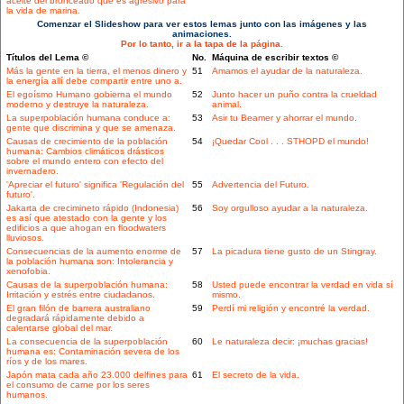
aceite del bronceado que es agresivo para
la vida de marina.
Comenzar el Slideshow para ver estos lemas junto con las imágenes y las
animaciones.
Por lo tanto, ir a la tapa de la página.
Títulos del Lema ©
No.
Máquina de escribir textos ©
Más la gente en la tierra, el menos dinero y
51
Amamos el ayudar de la naturaleza.
la energía allí debe compartir entre uno a.
El egoísmo Humano gobierna el mundo
52
Junto hacer un puño contra la crueldad
moderno y destruye la naturaleza.
animal.
La superpoblación humana conduce a:
53
Asir tu Beamer y ahorrar el mundo.
gente que discrimina y que se amenaza.
Causas de crecimiento de la población
54
¡Quedar Cool . . . STHOPD el mundo!
humana: Cambios climáticos drásticos
sobre el mundo entero con efecto del
invernadero.
'Apreciar el futuro' significa 'Regulación del
55
Advertencia del Futuro.
futuro'.
Jakarta de crecimineto rápido (Indonesia)
56
Soy orgulloso ayudar a la naturaleza.
es así que atestado con la gente y los
edificios a que ahogan en floodwaters
lluviosos.
Consecuencias de la aumento enorme de
57
La picadura tiene gusto de un Stingray.
la población humana son: Intolerancia y
xenofobia.
Causas de la superpoblación humana:
58
Usted puede encontrar la verdad en vida sí
Irritación y estrés entre ciudadanos.
mismo.
El gran filón de barrera australiano
59
Perdí mi religión y encontré la verdad.
degradará rápidamente debido a
calentarse global del mar.
La consecuencia de la superpoblación
60
Le naturaleza decir: ¡muchas gracias!
humana es: Contaminación severa de los
ríos y de los mares.
Japón mata cada año 23.000 delfines para
61
El secreto de la vida.
el consumo de carne por los seres
humanos.