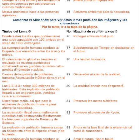
Detener la caza furtiva y el asesinato de
74
Aullido como un Hyena feliz.
raros rinocerontes por sus presuntos
cuernos medicinales.
Masiva anonimato hace a las personas
75
Activismo ambiental para la naturaleza.
agresivas.
Comenzar el Slideshow para ver estos lemas junto con las imágenes y las
animaciones.
Por lo tanto, ir a la tapa de la página.
Títulos del Lema ©
No.
Máquina de escribir textos ©
Donde están los días que podrías tener
76
Proteger el Permafrost puro.
una tarde agradable con 100 amigos en el
stead de 1000 extranjeros.
La superpoblación humana conduce a:
77
Subsistencias de Tiempo en deslizarse en
Boquete que ensancha entre los ricos y los
el futuro.
pobres.
El calentamiento global es también el
78
Una verdad incómoda.
resultado de muchos pueblecitos
convirtiéndose en grandes ciudades calor-
pérdida d'hormigón y asfalto.
Causas del explosión de población
79
Generador al azar de la realidad.
humana: Acumulación inútil en tierra y en el
mar.
Los E.E.U.U.: sobre 300 millones de
80
La realidad brutale nos despertará.
habitantes. Esta explosión de población
llegará a ser ungovernable. ¡América
carece autodominio!
Usted tiene razón, así que pare la
81
Preservar los mares sufridores.
explosión de población humana para
ahorrar la naturaleza.
La registración ilegal cerca mafia-como
82
Promover el protocolo de Kyoto.
cuadrillas está destruyendo rápidamente
los bosques tropicales de Borneo y de
Sumatra.
La explosión de población humana causa
83
Ahora es la fase final de la existencia tal
un holocausto entre la especie animal y de
como la conocemos.
la planta.
La superpoblación humana conduce a:
84
Amar el futuro, fijar el futuro.