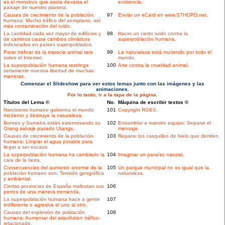
es el monstruo que asola devasta el
existencia.
paisaje de nuestro planeta.
Causas de crecimiento de la población
97
Enviar un eCard en www.STHOPD.net.
humana: Mucho tráfico del aeroplano, así
más contaminación del ruido.
La cantidad cada vez mayor de edificios y
98
Hacer un cierto ruido contra la
de caminos causa cambios climáticos
superpoblación humana.
indeseados en países superpoblados.
Parar traficar de la especie animal rara
99
La naturaleza está muriendo por todo el
sobre el Internet.
mundo.
La superpoblación humana restringe
100
Arte contra la crueldad animal.
seriamente nuestra libertad de muchas
maneras.
Comenzar el Slideshow para ver estos lemas junto con las imágenes y las
animaciones.
Por lo tanto, ir a la tapa de la página.
Títulos del Lema ©
No.
Máquina de escribir textos ©
Narcisismo humano gobierna el mundo
101
Copyright RGES.
moderno y destruye la naturaleza.
Borneo y Sumatra están exterminando su
102
Ensamblar a nuestro equipo: Separar el
Orang salvaje pasado Utangs.
mensaje.
Causas de crecimiento de la población
103
Reparar los casquillos de hielo que derriten.
humana: Limpiar el agua potable para
llegar a ser escaso.
La superpoblación humana ha cambiado la
104
Imaginar un paraíso natural.
cara de la tierra.
Consecuencias del aumento enorme de la
105
Un parque municipal no es igual que la
población humano son: Tensión geográfica
naturaleza.
y ambiental.
Ciertas provincias de España maltratan sus
106
perros de una manera tremenda.
La superpoblación humana hace a gente
107
indiferente o agresiva el uno al otro.
Causas del explosión de población
108
humana: Aumentar del airpollution tráfico-
relacionado.