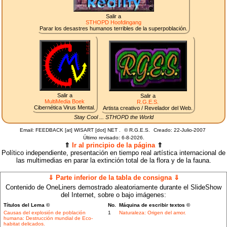
Salir a
STHOPD Hoofdingang
Parar los desastres humanos terribles de la superpoblación.
Salir a
Salir a
MultiMedia Boek
R.G.E.S.
Cibernética Virus Mental.
Artista creativo / Revelador del Web.
Stay Cool ... STHOPD the World
Email: FEEDBACK [at] WISART [dot] NET .
©
R.G.E.S.
Creado: 22-Julio-2007
Último revisado:
6-8-2026.
⇑
Ir al principio de la página
⇑
Político independiente, presentación en tiempo real artística internacional de
las multimedias en parar la extinción total de la flora y de la fauna.
⇓ Parte inferior de la tabla de consigna ⇓
Contenido de OneLiners demostrado aleatoriamente durante el SlideShow
del Internet, sobre o bajo imágenes:
Títulos del Lema ©
No.
Máquina de escribir textos ©
Causas del explosión de población
1
Naturaleza: Origen del amor.
humana: Destrucción mundial de Eco-
habitat delicados.