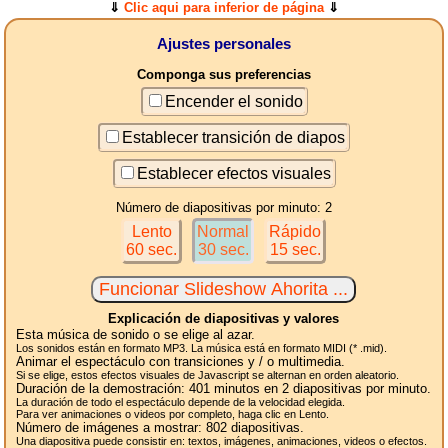
⇓
Clic aqui para inferior de página
⇓
Ajustes personales
Componga sus preferencias
Encender el sonido
Establecer transición de diapos
Establecer efectos visuales
Número de diapositivas por minuto: 2
Lento
Normal
Rápido
60 sec.
30 sec.
15 sec.
Explicación de diapositivas y valores
Esta música de sonido o se elige al azar.
Los sonidos están en formato MP3. La música está en formato MIDI (* .mid).
Animar el espectáculo con transiciones y / o multimedia.
Si se elige, estos efectos visuales de Javascript se alternan en orden aleatorio.
Duración de la demostración:
401
minutos en 2
diapositivas
por minuto.
La duración de todo el espectáculo depende de la velocidad elegida.
Para ver animaciones o videos por completo, haga clic en Lento.
Número de imágenes a mostrar:
802
diapositivas.
Una diapositiva puede consistir en: textos, imágenes, animaciones, videos o efectos.