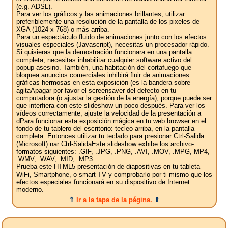
(e.g. ADSL).
Para ver los gráficos y las animaciones brillantes, utilizar
preferiblemente una resolución de la pantalla de los pixeles de
XGA (1024 x 768) o más arriba.
Para un espectáculo fluido de animaciones junto con los efectos
visuales especiales (Javascript), necesitas un procesador rápido.
Si quisieras que la demostración funcionara en una pantalla
completa, necesitas inhabilitar cualquier software activo del
popup-asesino. También, una habitación del cortafuego que
bloquea anuncios comerciales inhibirá fluir de animaciones
gráficas hermosas en esta exposición (es la bandera sobre
agitaApagar por favor el screensaver del defecto en tu
computadora (o ajustar la gestión de la energía), porque puede ser
que interfiera con este slideshow un poco después. Para ver los
vídeos correctamente, ajuste la velocidad de la presentación a
dPara funcionar esta exposición mágica en tu web browser en el
fondo de tu tablero del escritorio: tecleo arriba, en la pantalla
completa. Entonces utilizar tu teclado para presionar Ctrl-Salida
(Microsoft).nar Ctrl-SalidaEste slideshow exhibe los archivo-
formatos siguientes: .GIF, .JPG, .PNG, .AVI, .MOV, .MPG, MP4,
.WMV, .WAV, .MID, .MP3.
Prueba este HTML5 presentación de diapositivas en tu tableta
WiFi, Smartphone, o smart TV y comprobarlo por ti mismo que los
efectos especiales funcionará en su dispositivo de Internet
moderno.
⇑
Ir a la tapa de la página.
⇑