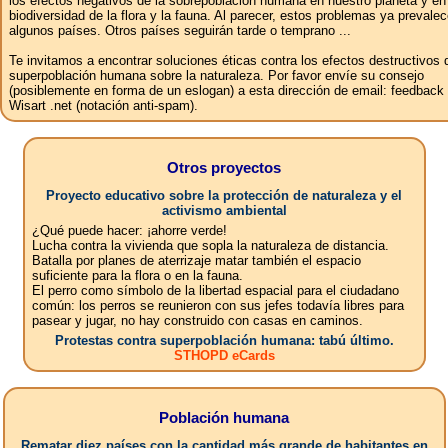
los efectos negativos de la sobrepoblación humana en nuestro planeta y en
biodiversidad de la flora y la fauna. Al parecer, estos problemas ya prevale
algunos países. Otros países seguirán tarde o temprano ...
Te invitamos a encontrar soluciones éticas contra los efectos destructivos 
superpoblación humana sobre la naturaleza. Por favor envíe su consejo
(posiblemente en forma de un eslogan) a esta dirección de email: feedbac
Wisart .net (notación anti-spam).
Otros proyectos
Proyecto educativo sobre la protección de naturaleza y el
activismo ambiental
¿Qué puede hacer: ¡ahorre verde!
Lucha contra la vivienda que sopla la naturaleza de distancia.
Batalla por planes de aterrizaje matar también el espacio
suficiente para la flora o en la fauna.
El perro como símbolo de la libertad espacial para el ciudadano
común: los perros se reunieron con sus jefes todavía libres para
pasear y jugar, no hay construido con casas en caminos.
Protestas contra superpoblación humana: tabú último.
STHOPD eCards
Población humana
Rematar diez países con la cantidad más grande de habitantes en