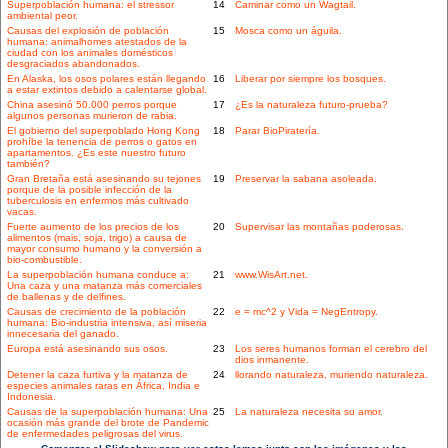
Superpoblación humana: el stressor
14
Caminar como un Wagtail.
ambiental peor.
Causas del explosión de población
15
Mosca como un águila.
humana: animalhomes atestados de la
ciudad con los animales domésticos
desgraciados abandonados.
En Alaska, los osos polares están llegando
16
Liberar por siempre los bosques.
a estar extintos debido a calentarse global.
China asesinó 50.000 perros porque
17
¿Es la naturaleza futuro-prueba?
algunos personas murieron de rabia.
El gobierno del superpoblado Hong Kong
18
Parar BioPiratería.
prohíbe la tenencia de perros o gatos en
apartamentos. ¿Es este nuestro futuro
también?
Gran Bretaña está asesinando su tejones
19
Preservar la sabana asoleada.
porque de la posible infección de la
tuberculosis en enfermos más cultivado
vacas.
Fuerte aumento de los precios de los
20
Supervisar las montañas poderosas.
alimentos (mais, soja, trigo) a causa de
mayor consumo humano y la conversión a
bio-combustible.
La superpoblación humana conduce a:
21
www.WisArt.net.
Una caza y una matanza más comerciales
de ballenas y de delfines.
Causas de crecimiento de la población
22
e = mc^2 y Vida = NegEntropy.
humana: Bio-industria intensiva, así miseria
innecesaria del ganado.
Europa está asesinando sus osos.
23
Los seres humanos forman el cerebro del
dios inmanente.
Detener la caza furtiva y la matanza de
24
llorando naturaleza, muriendo naturaleza.
especies animales raras en África, India e
Indonesia.
Causas de la superpoblación humana: Una
25
La naturaleza necesita su amor.
ocasión más grande del brote de Pandemic
de enfermedades peligrosas del virus.