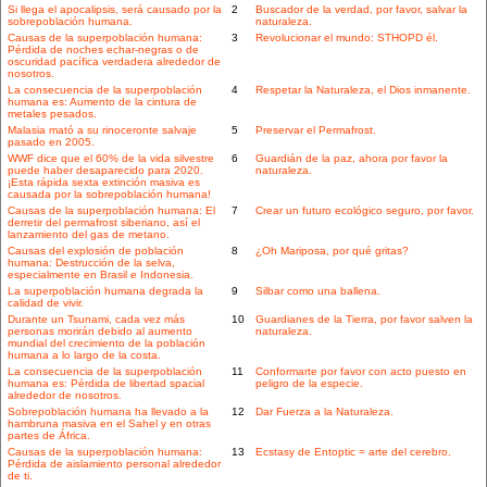
Si llega el apocalipsis, será causado por la
2
Buscador de la verdad, por favor, salvar la
sobrepoblación humana.
naturaleza.
Causas de la superpoblación humana:
3
Revolucionar el mundo: STHOPD él.
Pérdida de noches echar-negras o de
oscuridad pacífica verdadera alrededor de
nosotros.
La consecuencia de la superpoblación
4
Respetar la Naturaleza, el Dios inmanente.
humana es: Aumento de la cintura de
metales pesados.
Malasia mató a su rinoceronte salvaje
5
Preservar el Permafrost.
pasado en 2005.
WWF dice que el 60% de la vida silvestre
6
Guardián de la paz, ahora por favor la
puede haber desaparecido para 2020.
naturaleza.
¡Esta rápida sexta extinción masiva es
causada por la sobrepoblación humana!
Causas de la superpoblación humana: El
7
Crear un futuro ecológico seguro, por favor.
derretir del permafrost siberiano, así el
lanzamiento del gas de metano.
Causas del explosión de población
8
¿Oh Mariposa, por qué gritas?
humana: Destrucción de la selva,
especialmente en Brasil e Indonesia.
La superpoblación humana degrada la
9
Silbar como una ballena.
calidad de vivir.
Durante un Tsunami, cada vez más
10
Guardianes de la Tierra, por favor salven la
personas morirán debido al aumento
naturaleza.
mundial del crecimiento de la población
humana a lo largo de la costa.
La consecuencia de la superpoblación
11
Conformarte por favor con acto puesto en
humana es: Pérdida de libertad spacial
peligro de la especie.
alrededor de nosotros.
Sobrepoblación humana ha llevado a la
12
Dar Fuerza a la Naturaleza.
hambruna masiva en el Sahel y en otras
partes de África.
Causas de la superpoblación humana:
13
Ecstasy de Entoptic = arte del cerebro.
Pérdida de aislamiento personal alrededor
de ti.