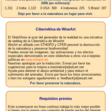
2006 (en millones):
1 2.India: 1,122 3.USA: 300 4.Indonesia: 225 5.Brasil: 187 6.Pakistan
Deje por favor a la naturaleza un lugar para vivir.
Cibernética de WiseArt
El SlideShow al azar del generador de la realidad es una iniciativa
de weblog de la Cibernética de WiseArt.
WisArt es afiliado con STHOPD y CPER prevenir la destrucción
de la naturaleza y preservar biodiversidad.
Puedes enviar las imágenes, las animaciones y los efectos
especiales demostrados en este slideshow a otros vía e-tarjetas
políticas en
www.sthopd.net
.
Nuestras apologías por la traducción. Enviar por favor las
sugerencias para la mejora a translation[at]wisart.net .
Ayuda para detener el abuso ambiental y para reducir el
sufrimiento del animales. Envíe por favor los fotos emocionantes
o bien los eslogans agudamentes a: feedback[at]wisart.net .
Por favor preservar la naturaleza.
Requisitos previos
Este screensaver en línea continuo trabaja lo más mejor posible
si tienes por lo menos una conexión de banda ancha del Internet