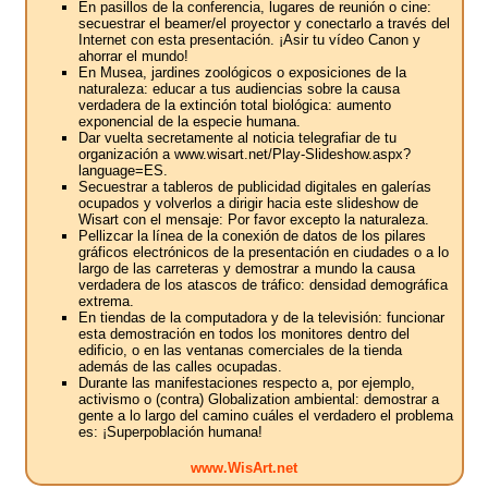
En pasillos de la conferencia, lugares de reunión o cine:
secuestrar el beamer/el proyector y conectarlo a través del
Internet con esta presentación. ¡Asir tu vídeo Canon y
ahorrar el mundo!
En Musea, jardines zoológicos o exposiciones de la
naturaleza: educar a tus audiencias sobre la causa
verdadera de la extinción total biológica: aumento
exponencial de la especie humana.
Dar vuelta secretamente al noticia telegrafiar de tu
organización a www.wisart.net/Play-Slideshow.aspx?
language=ES.
Secuestrar a tableros de publicidad digitales en galerías
ocupados y volverlos a dirigir hacia este slideshow de
Wisart con el mensaje: Por favor excepto la naturaleza.
Pellizcar la línea de la conexión de datos de los pilares
gráficos electrónicos de la presentación en ciudades o a lo
largo de las carreteras y demostrar a mundo la causa
verdadera de los atascos de tráfico: densidad demográfica
extrema.
En tiendas de la computadora y de la televisión: funcionar
esta demostración en todos los monitores dentro del
edificio, o en las ventanas comerciales de la tienda
además de las calles ocupadas.
Durante las manifestaciones respecto a, por ejemplo,
activismo o (contra) Globalization ambiental: demostrar a
gente a lo largo del camino cuáles el verdadero el problema
es: ¡Superpoblación humana!
www.WisArt.net