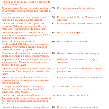
Precios de la tierra que crecen y precios de
casa elevados.
Algunos españoles son cobardes verdugos
85
Por favor preservar la naturaleza.
de animales, especialmente con respecto a
los perros.
La epidemia mundial de coronavirus es
86
Pronto vendrá el Fin del Mundo como lo
más rápida en áreas superpobladas.
sabemos.
Causas de crecimiento de la población
87
Defender el delta asombroso de Amazon.
humana: El derretir de los casquillos de
hielo y así levantamiento de Sealevels.
Demasiadas personas -> demasiada
88
Parar calentarse global.
industria -> exceso de emisiones de CO2 ->
calentamiento global.
2010: Año Internacional de la
89
Risa como un Cuckabaroo.
Biodiversidad. ONU dice que las especies
vegetales y animales desaparecen de la
expansión urbana y agrícola.
El aumento de población humana rápido
90
Sea por favor ahorrativo con energía.
causa la pérdida de biodiversidad valiosa.
Toque de queda lamentable para los gatos
91
Filántropo: la naturaleza de la ayuda
y los perros en Alemania debido a brote
sobrevive.
posible de gripe aviar.
Detener la caza furtiva ilegal y el asesinato
92
Los océanos son los riñones de nuestro
de extraños Elefantes por sus colmillos de
planeta vivo.
marfil.
No deje usted engañar a los políticos: la
93
Dejar los ecosistemas crecer en el futuro.
superpoblación humana es una amenaza
grave al mundo.
La superpoblación humana conduce a:
94
Crecer como un Giraffe.
Desnutrición, hambre y hambre en los
cteres del Tercer Mundo.
Causas de la superpoblación humana:
95
Funcionar como un Cheetah.
Aprovisionar de combustible el agotamiento
del recurso o la combustión nuclear de la
leña rara.
Humanos hiper-crecimiento de la población
96
Evolución: la visión verdadero sobre