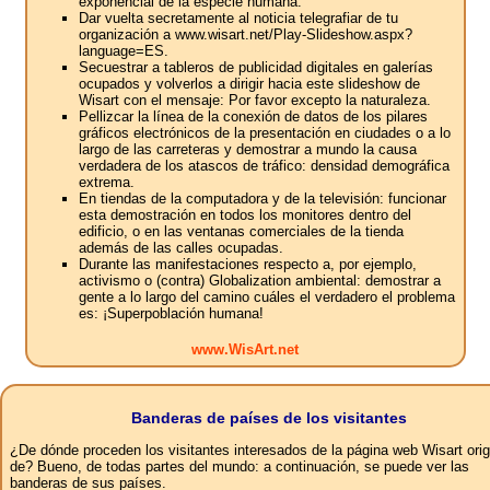
exponencial de la especie humana.
Dar vuelta secretamente al noticia telegrafiar de tu
organización a www.wisart.net/Play-Slideshow.aspx?
language=ES.
Secuestrar a tableros de publicidad digitales en galerías
ocupados y volverlos a dirigir hacia este slideshow de
Wisart con el mensaje: Por favor excepto la naturaleza.
Pellizcar la línea de la conexión de datos de los pilares
gráficos electrónicos de la presentación en ciudades o a lo
largo de las carreteras y demostrar a mundo la causa
verdadera de los atascos de tráfico: densidad demográfica
extrema.
En tiendas de la computadora y de la televisión: funcionar
esta demostración en todos los monitores dentro del
edificio, o en las ventanas comerciales de la tienda
además de las calles ocupadas.
Durante las manifestaciones respecto a, por ejemplo,
activismo o (contra) Globalization ambiental: demostrar a
gente a lo largo del camino cuáles el verdadero el problema
es: ¡Superpoblación humana!
www.WisArt.net
Banderas de países de los visitantes
¿De dónde proceden los visitantes interesados ​​de la página web Wisart ori
de? Bueno, de todas partes del mundo: a continuación, se puede ver las
banderas de sus países.