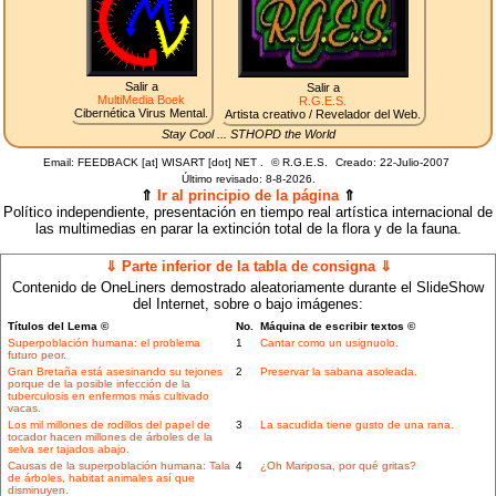
Salir a
Salir a
MultiMedia Boek
R.G.E.S.
Cibernética Virus Mental.
Artista creativo / Revelador del Web.
Stay Cool ... STHOPD the World
Email: FEEDBACK [at] WISART [dot] NET .
©
R.G.E.S.
Creado: 22-Julio-2007
Último revisado:
8-8-2026.
⇑
Ir al principio de la página
⇑
Político independiente, presentación en tiempo real artística internacional de
las multimedias en parar la extinción total de la flora y de la fauna.
⇓ Parte inferior de la tabla de consigna ⇓
Contenido de OneLiners demostrado aleatoriamente durante el SlideShow
del Internet, sobre o bajo imágenes:
Títulos del Lema ©
No.
Máquina de escribir textos ©
Superpoblación humana: el problema
1
Cantar como un usignuolo.
futuro peor.
Gran Bretaña está asesinando su tejones
2
Preservar la sabana asoleada.
porque de la posible infección de la
tuberculosis en enfermos más cultivado
vacas.
Los mil millones de rodillos del papel de
3
La sacudida tiene gusto de una rana.
tocador hacen millones de árboles de la
selva ser tajados abajo.
Causas de la superpoblación humana: Tala
4
¿Oh Mariposa, por qué gritas?
de árboles, habitat animales así que
disminuyen.