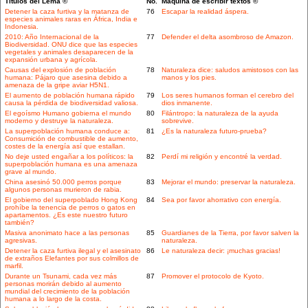
Títulos del Lema ©
No.
Máquina de escribir textos ©
Detener la caza furtiva y la matanza de
76
Escapar la realidad áspera.
especies animales raras en África, India e
Indonesia.
2010: Año Internacional de la
77
Defender el delta asombroso de Amazon.
Biodiversidad. ONU dice que las especies
vegetales y animales desaparecen de la
expansión urbana y agrícola.
Causas del explosión de población
78
Naturaleza dice: saludos amistosos con las
humana: Pájaro que asesina debido a
manos y los pies.
amenaza de la gripe aviar H5N1.
El aumento de población humana rápido
79
Los seres humanos forman el cerebro del
causa la pérdida de biodiversidad valiosa.
dios inmanente.
El egoísmo Humano gobierna el mundo
80
Filántropo: la naturaleza de la ayuda
moderno y destruye la naturaleza.
sobrevive.
La superpoblación humana conduce a:
81
¿Es la naturaleza futuro-prueba?
Consumición de combustible de aumento,
costes de la energía así que estallan.
No deje usted engañar a los políticos: la
82
Perdí mi religión y encontré la verdad.
superpoblación humana es una amenaza
grave al mundo.
China asesinó 50.000 perros porque
83
Mejorar el mundo: preservar la naturaleza.
algunos personas murieron de rabia.
El gobierno del superpoblado Hong Kong
84
Sea por favor ahorrativo con energía.
prohíbe la tenencia de perros o gatos en
apartamentos. ¿Es este nuestro futuro
también?
Masiva anonimato hace a las personas
85
Guardianes de la Tierra, por favor salven la
agresivas.
naturaleza.
Detener la caza furtiva ilegal y el asesinato
86
Le naturaleza decir: ¡muchas gracias!
de extraños Elefantes por sus colmillos de
marfil.
Durante un Tsunami, cada vez más
87
Promover el protocolo de Kyoto.
personas morirán debido al aumento
mundial del crecimiento de la población
humana a lo largo de la costa.