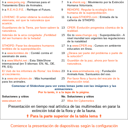
Ir a
www.peta.org
: Personas para el
7
Ir a
vhemt.org
: Movimiento por la Extinción
Tratamiento Ético de Animales.
Humana Voluntaria.
Ir a
R.E.H.O.P.E.
: ReHope el Futuro.
9
REHOPE: Regular la ecología ético
humana de la superpoblación.
LOVENIC: El amor obtiene la evolución
11
Ir a
www.STHOPD.com
: Entrada de la
visionaria, así que la naturaleza que
cañería de STHOPD.
acaricio.
Guardianes de la Tierra, por favor salven la
13
CPER: Evolución progresiva cósmica de la
naturaleza.
realidad.
Además de la arca congelada: ¡Fertilidad
15
Go to
www.change.org
: Superpoblación - A
del ser humano de la helada!
nivel mundial son urgentes las regulaciones
de la natalidad
STHOPD: Parar los desastres humanos
17
Ir a
www.CPER.org
: Cursos en ambiente
terribles de la superpoblación.
educativo en línea.
Ir a
www.komitee.de
: Comité contra el
19
¿Desea ser parte del problema o parte de
asesinato de aves.
la solución?
Ir a
www.WisArt.net
: Esta SlideShow
21
Guardián de la paz, ahora por favor la
internacional (en 5 idiomas: EN, NL, DE,
naturaleza.
FR, ES).
El 'club de los informes de Roma': los límites
23
Ir a
www.animalsasia.org
: Fundación
al crecimiento.
Animals Asia, Santuarios del oso.
Ir a
www.vier-pfoten.de
: Más humanidad
25
Por favor flora y fauna del rescate de la
para los animales.
destrucción total.
Comenzar el Slideshow para ver estos lemas junto con las imágenes y las
animaciones.
Por lo tanto, ir a la tapa de la página.
Soluciones y sitios
No.
Soluciones y sitios
www.wisart.net
27
Wise Art Cybernetics
Presentación en tiempo real artística de las multimedias en parar la
extinción total de la flora y de la fauna.
⇑ Para la parte superior de la tabla lema ⇑
Comience la presentación de diapositivas según la configuración