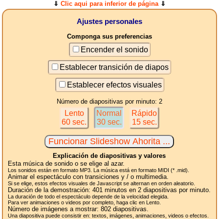
⇓
Clic aqui para inferior de página
⇓
Ajustes personales
Componga sus preferencias
Encender el sonido
Establecer transición de diapos
Establecer efectos visuales
Número de diapositivas por minuto: 2
Lento
Normal
Rápido
60 sec.
30 sec.
15 sec.
Explicación de diapositivas y valores
Esta música de sonido o se elige al azar.
Los sonidos están en formato MP3. La música está en formato MIDI (* .mid).
Animar el espectáculo con transiciones y / o multimedia.
Si se elige, estos efectos visuales de Javascript se alternan en orden aleatorio.
Duración de la demostración:
401
minutos en 2
diapositivas
por minuto.
La duración de todo el espectáculo depende de la velocidad elegida.
Para ver animaciones o videos por completo, haga clic en Lento.
Número de imágenes a mostrar:
802
diapositivas.
Una diapositiva puede consistir en: textos, imágenes, animaciones, videos o efectos.