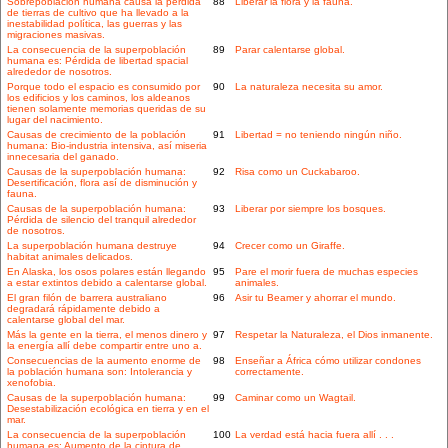
Sobrepoblación humana causa la pérdida
88
Liberar la flora y la fauna.
de tierras de cultivo que ha llevado a la
inestabilidad política, las guerras y las
migraciones masivas.
La consecuencia de la superpoblación
89
Parar calentarse global.
humana es: Pérdida de libertad spacial
alrededor de nosotros.
Porque todo el espacio es consumido por
90
La naturaleza necesita su amor.
los edificios y los caminos, los aldeanos
tienen solamente memorias queridas de su
lugar del nacimiento.
Causas de crecimiento de la población
91
Libertad = no teniendo ningún niño.
humana: Bio-industria intensiva, así miseria
innecesaria del ganado.
Causas de la superpoblación humana:
92
Risa como un Cuckabaroo.
Desertificación, flora así de disminución y
fauna.
Causas de la superpoblación humana:
93
Liberar por siempre los bosques.
Pérdida de silencio del tranquil alrededor
de nosotros.
La superpoblación humana destruye
94
Crecer como un Giraffe.
habitat animales delicados.
En Alaska, los osos polares están llegando
95
Pare el morir fuera de muchas especies
a estar extintos debido a calentarse global.
animales.
El gran filón de barrera australiano
96
Asir tu Beamer y ahorrar el mundo.
degradará rápidamente debido a
calentarse global del mar.
Más la gente en la tierra, el menos dinero y
97
Respetar la Naturaleza, el Dios inmanente.
la energía allí debe compartir entre uno a.
Consecuencias de la aumento enorme de
98
Enseñar a África cómo utilizar condones
la población humana son: Intolerancia y
correctamente.
xenofobia.
Causas de la superpoblación humana:
99
Caminar como un Wagtail.
Desestabilización ecológica en tierra y en el
mar.
La consecuencia de la superpoblación
100
La verdad está hacia fuera allí . . .
humana es: Aumento de la cintura de