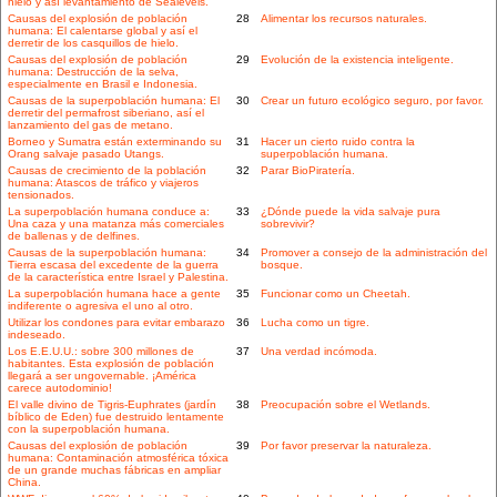
hielo y así levantamiento de Sealevels.
Causas del explosión de población
28
Alimentar los recursos naturales.
humana: El calentarse global y así el
derretir de los casquillos de hielo.
Causas del explosión de población
29
Evolución de la existencia inteligente.
humana: Destrucción de la selva,
especialmente en Brasil e Indonesia.
Causas de la superpoblación humana: El
30
Crear un futuro ecológico seguro, por favor.
derretir del permafrost siberiano, así el
lanzamiento del gas de metano.
Borneo y Sumatra están exterminando su
31
Hacer un cierto ruido contra la
Orang salvaje pasado Utangs.
superpoblación humana.
Causas de crecimiento de la población
32
Parar BioPiratería.
humana: Atascos de tráfico y viajeros
tensionados.
La superpoblación humana conduce a:
33
¿Dónde puede la vida salvaje pura
Una caza y una matanza más comerciales
sobrevivir?
de ballenas y de delfines.
Causas de la superpoblación humana:
34
Promover a consejo de la administración del
Tierra escasa del excedente de la guerra
bosque.
de la característica entre Israel y Palestina.
La superpoblación humana hace a gente
35
Funcionar como un Cheetah.
indiferente o agresiva el uno al otro.
Utilizar los condones para evitar embarazo
36
Lucha como un tigre.
indeseado.
Los E.E.U.U.: sobre 300 millones de
37
Una verdad incómoda.
habitantes. Esta explosión de población
llegará a ser ungovernable. ¡América
carece autodominio!
El valle divino de Tigris-Euphrates (jardín
38
Preocupación sobre el Wetlands.
bíblico de Eden) fue destruido lentamente
con la superpoblación humana.
Causas del explosión de población
39
Por favor preservar la naturaleza.
humana: Contaminación atmosférica tóxica
de un grande muchas fábricas en ampliar
China.