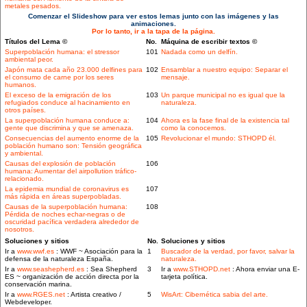
metales pesados.
Comenzar el Slideshow para ver estos lemas junto con las imágenes y las
animaciones.
Por lo tanto, ir a la tapa de la página.
Títulos del Lema ©
No.
Máquina de escribir textos ©
Superpoblación humana: el stressor
101
Nadada como un delfín.
ambiental peor.
Japón mata cada año 23.000 delfines para
102
Ensamblar a nuestro equipo: Separar el
el consumo de carne por los seres
mensaje.
humanos.
El exceso de la emigración de los
103
Un parque municipal no es igual que la
refugiados conduce al hacinamiento en
naturaleza.
otros países.
La superpoblación humana conduce a:
104
Ahora es la fase final de la existencia tal
gente que discrimina y que se amenaza.
como la conocemos.
Consecuencias del aumento enorme de la
105
Revolucionar el mundo: STHOPD él.
población humano son: Tensión geográfica
y ambiental.
Causas del explosión de población
106
humana: Aumentar del airpollution tráfico-
relacionado.
La epidemia mundial de coronavirus es
107
más rápida en áreas superpobladas.
Causas de la superpoblación humana:
108
Pérdida de noches echar-negras o de
oscuridad pacífica verdadera alrededor de
nosotros.
Soluciones y sitios
No.
Soluciones y sitios
Ir a
www.wwf.es
: WWF ~ Asociación para la
1
Buscador de la verdad, por favor, salvar la
defensa de la naturaleza España.
naturaleza.
Ir a
www.seashepherd.es
: Sea Shepherd
3
Ir a
www.STHOPD.net
: Ahora enviar una E-
ES ~ organización de acción directa por la
tarjeta política.
conservación marina.
Ir a
www.RGES.net
: Artista creativo /
5
WisArt: Cibernética sabia del arte.
Webdeveloper.