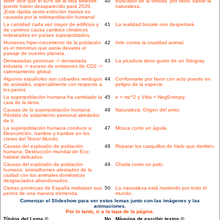
WWF dice que el 60% de la vida silvestre
40
Buscador de la verdad, por favor, salvar la
puede haber desaparecido para 2020.
naturaleza.
¡Esta rápida sexta extinción masiva es
causada por la sobrepoblación humana!
La cantidad cada vez mayor de edificios y
41
La realidad brutale nos despertará.
de caminos causa cambios climáticos
indeseados en países superpoblados.
Humanos hiper-crecimiento de la población
42
Arte contra la crueldad animal.
es el monstruo que asola devasta el
paisaje de nuestro planeta.
Demasiadas personas -> demasiada
43
La picadura tiene gusto de un Stingray.
industria -> exceso de emisiones de CO2 ->
calentamiento global.
Algunos españoles son cobardes verdugos
44
Conformarte por favor con acto puesto en
de animales, especialmente con respecto a
peligro de la especie.
los perros.
La superpoblación humana ha cambiado la
45
e = mc^2 y Vida = NegEntropy.
cara de la tierra.
Causas de la superpoblación humana:
46
Naturaleza: Origen del amor.
Pérdida de aislamiento personal alrededor
de ti.
La superpoblación humana conduce a:
47
Mosca como un águila.
Desnutrición, hambre y hambre en los
cteres del Tercer Mundo.
Causas del explosión de población
48
Reparar los casquillos de hielo que derriten.
humana: Destrucción mundial de Eco-
habitat delicados.
Causas del explosión de población
49
Charla como un palo.
humana: animalhomes atestados de la
ciudad con los animales domésticos
desgraciados abandonados.
Ciertas provincias de España maltratan sus
50
La naturaleza está muriendo por todo el
perros de una manera tremenda.
mundo.
Comenzar el Slideshow para ver estos lemas junto con las imágenes y las
animaciones.
Por lo tanto, ir a la tapa de la página.
Títulos del Lema ©
No.
Máquina de escribir textos ©