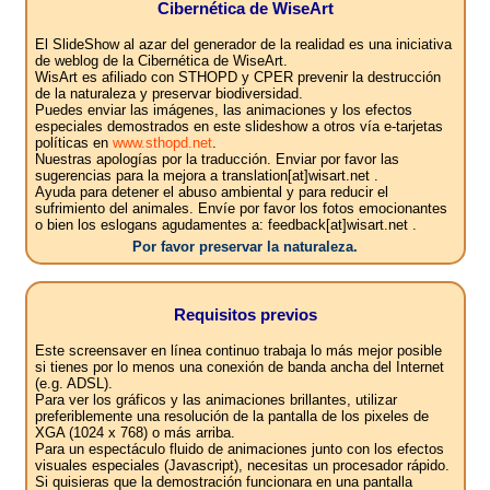
Cibernética de WiseArt
El SlideShow al azar del generador de la realidad es una iniciativa
de weblog de la Cibernética de WiseArt.
WisArt es afiliado con STHOPD y CPER prevenir la destrucción
de la naturaleza y preservar biodiversidad.
Puedes enviar las imágenes, las animaciones y los efectos
especiales demostrados en este slideshow a otros vía e-tarjetas
políticas en
www.sthopd.net
.
Nuestras apologías por la traducción. Enviar por favor las
sugerencias para la mejora a translation[at]wisart.net .
Ayuda para detener el abuso ambiental y para reducir el
sufrimiento del animales. Envíe por favor los fotos emocionantes
o bien los eslogans agudamentes a: feedback[at]wisart.net .
Por favor preservar la naturaleza.
Requisitos previos
Este screensaver en línea continuo trabaja lo más mejor posible
si tienes por lo menos una conexión de banda ancha del Internet
(e.g. ADSL).
Para ver los gráficos y las animaciones brillantes, utilizar
preferiblemente una resolución de la pantalla de los pixeles de
XGA (1024 x 768) o más arriba.
Para un espectáculo fluido de animaciones junto con los efectos
visuales especiales (Javascript), necesitas un procesador rápido.
Si quisieras que la demostración funcionara en una pantalla