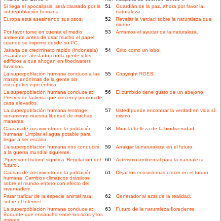
Si llega el apocalipsis, será causado por la
51
Guardián de la paz, ahora por favor la
sobrepoblación humana.
naturaleza.
Europa está asesinando sus osos.
52
Revelar la verdad sobre la naturaleza que
muere.
Por favor tome en cuenta el medio
53
Amamos el ayudar de la naturaleza.
ambiente antes de usar mucho el papel
cuando se imprime desde su PC.
Jakarta de crecimineto rápido (Indonesia)
54
Grito como un lobo.
es así que atestado con la gente y los
edificios a que ahogan en floodwaters
lluviosos.
La superpoblación humana conduce a las
55
Copyright RGES.
masas anónimas de la gente sin
escrúpulos egocéntrica.
La superpoblación humana conduce a:
56
El zumbido tiene gusto de un abejorro.
Precios de la tierra que crecen y precios de
casa elevados.
La superpoblación humana restringe
57
Usted puede encontrar la verdad en vida sí
seriamente nuestra libertad de muchas
mismo.
maneras.
Causas de crecimiento de la población
58
Mirar la belleza de la biodiversidad.
humana: Limpiar el agua potable para
llegar a ser escaso.
La superpoblación humana nos conducirá
59
Arraigar la naturaleza en el futuro.
a la guerra mundial siguiente.
'Apreciar el futuro' significa 'Regulación del
60
Activismo ambiental para la naturaleza.
futuro'.
Causas de crecimiento de la población
61
Dejar los ecosistemas crecer en el futuro.
humana: Cambios climáticos drásticos
sobre el mundo entero con efecto del
invernadero.
Parar traficar de la especie animal rara
62
Generador al azar de la realidad.
sobre el Internet.
La superpoblación humana conduce a:
63
Futuro de la naturaleza floreciente.
Boquete que ensancha entre los ricos y los
pobres.