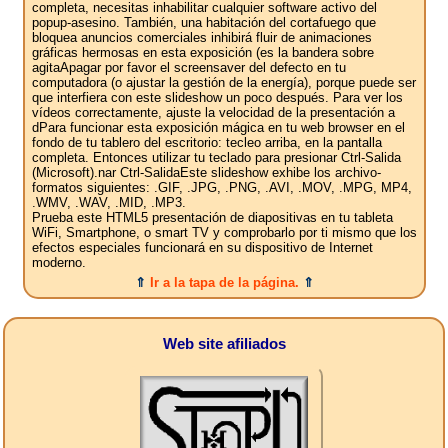
completa, necesitas inhabilitar cualquier software activo del
popup-asesino. También, una habitación del cortafuego que
bloquea anuncios comerciales inhibirá fluir de animaciones
gráficas hermosas en esta exposición (es la bandera sobre
agitaApagar por favor el screensaver del defecto en tu
computadora (o ajustar la gestión de la energía), porque puede ser
que interfiera con este slideshow un poco después. Para ver los
vídeos correctamente, ajuste la velocidad de la presentación a
dPara funcionar esta exposición mágica en tu web browser en el
fondo de tu tablero del escritorio: tecleo arriba, en la pantalla
completa. Entonces utilizar tu teclado para presionar Ctrl-Salida
(Microsoft).nar Ctrl-SalidaEste slideshow exhibe los archivo-
formatos siguientes: .GIF, .JPG, .PNG, .AVI, .MOV, .MPG, MP4,
.WMV, .WAV, .MID, .MP3.
Prueba este HTML5 presentación de diapositivas en tu tableta
WiFi, Smartphone, o smart TV y comprobarlo por ti mismo que los
efectos especiales funcionará en su dispositivo de Internet
moderno.
⇑
Ir a la tapa de la página.
⇑
Web site afiliados