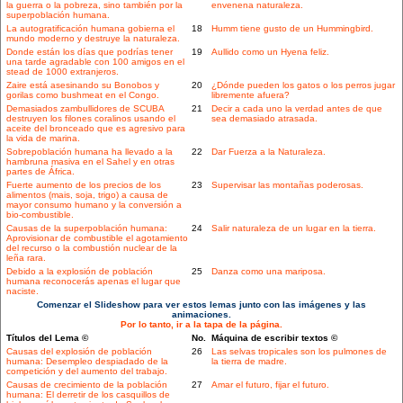
la guerra o la pobreza, sino también por la
envenena naturaleza.
superpoblación humana.
La autogratificación humana gobierna el
18
Humm tiene gusto de un Hummingbird.
mundo moderno y destruye la naturaleza.
Donde están los días que podrías tener
19
Aullido como un Hyena feliz.
una tarde agradable con 100 amigos en el
stead de 1000 extranjeros.
Zaire está asesinando su Bonobos y
20
¿Dónde pueden los gatos o los perros jugar
gorilas como bushmeat en el Congo.
libremente afuera?
Demasiados zambullidores de SCUBA
21
Decir a cada uno la verdad antes de que
destruyen los filones coralinos usando el
sea demasiado atrasada.
aceite del bronceado que es agresivo para
la vida de marina.
Sobrepoblación humana ha llevado a la
22
Dar Fuerza a la Naturaleza.
hambruna masiva en el Sahel y en otras
partes de África.
Fuerte aumento de los precios de los
23
Supervisar las montañas poderosas.
alimentos (mais, soja, trigo) a causa de
mayor consumo humano y la conversión a
bio-combustible.
Causas de la superpoblación humana:
24
Salir naturaleza de un lugar en la tierra.
Aprovisionar de combustible el agotamiento
del recurso o la combustión nuclear de la
leña rara.
Debido a la explosión de población
25
Danza como una mariposa.
humana reconocerás apenas el lugar que
naciste.
Comenzar el Slideshow para ver estos lemas junto con las imágenes y las
animaciones.
Por lo tanto, ir a la tapa de la página.
Títulos del Lema ©
No.
Máquina de escribir textos ©
Causas del explosión de población
26
Las selvas tropicales son los pulmones de
humana: Desempleo despiadado de la
la tierra de madre.
competición y del aumento del trabajo.
Causas de crecimiento de la población
27
Amar el futuro, fijar el futuro.
humana: El derretir de los casquillos de