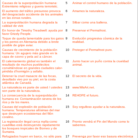
Causas de la superpoblación humana:
5
Animar el control humano de la población.
Extremismo religioso y guerra terroristic.
El aumento del tráfico presuroso provoca
6
Amamos la naturaleza.
del desgraciado accidente de los animales
en las zonas rurales.
La superpoblación humana degrada la
7
Silbar como una ballena.
calidad de vivir.
En honor de Timothy Treadwell: ayuda por
8
Preservar el Permafrost.
favor Grizzly People.
Toque de queda lamentable para los gatos
9
Evolución progresiva cósmica de la
y los perros en Alemania debido a brote
realidad.
posible de gripe aviar.
Causas de crecimiento de la población
10
Proteger el Permafrost puro.
humana: Un agujero más grande en la
capa de ozono y pela así a cáncer.
El calentamiento global es también el
11
Junto hacer un puño contra la crueldad
resultado de muchos pueblecitos
animal.
convirtiéndose en grandes ciudades calor-
pérdida d'hormigón y asfalto.
Detener la cruel masacre de las focas,
12
El secreto de la vida.
desollado vivo por su piel, en la costa
atlántica de Canadá.
La naturaleza es parte de usted / ustedes
13
www.WisArt.net.
son parte de la naturaleza.
La consecuencia de la superpoblación
14
REHOPE el futuro.
humana es: Contaminación severa de los
ríos y de los mares.
Causas del explosión de población
15
Soy orgulloso ayudar a la naturaleza.
humana: Temperaturas altísimas del mar
que destruyen ecosistemas del filón
coralino.
La registración ilegal cerca mafia-como
16
Pronto vendrá el Fin del Mundo como lo
cuadrillas está destruyendo rápidamente
sabemos.
los bosques tropicales de Borneo y de
Sumatra.
Refugiados huyen en barco, no sólo para
17
Prevenga por favor eso basura electrónica