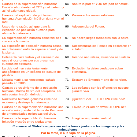
Causas de la superpoblación humana:
64
Nature is part of YOU are part of nature.
Emisión abundante del CO2 y del metano y
así el calentarse global.
Causas del explosión de población
65
Preservar los mares sufridores.
humana: Acumulación inútil en tierra y en el
mar.
Usted tiene razón, así que pare la
66
Advertencia del Futuro.
explosión de población humana para
ahorrar la naturaleza.
La superpoblación humana comercial nos
67
No hacer juegos malabares con la selva.
crecerá a la muerte.
La explosión de población humana causa
68
Subsistencias de Tiempo en deslizarse en
un holocausto entre la especie animal y de
el futuro.
la planta.
Detener la caza furtiva y el asesinato de
69
llorando naturaleza, muriendo naturaleza.
raros rinocerontes por sus presuntos
cuernos medicinales.
La vida del mar está lentamente
70
Evolución: la visión verdadero sobre
ahogándose en un océano de basura de
existencia.
plástico.
Malasia mató a su rinoceronte salvaje
71
Ecstasy de Entoptic = arte del cerebro.
pasado en 2005.
Causas de crecimiento de la población
72
Los océanos son los riñones de nuestro
humana: Mucho tráfico del aeroplano, así
planeta vivo.
más contaminación del ruido.
Narcisismo humano gobierna el mundo
73
¡Quedar Cool . . . STHOPD el mundo!
moderno y destruye la naturaleza.
Causas de la superpoblación humana: Una
74
Enviar un eCard en www.STHOPD.net.
ocasión más grande del brote de Pandemic
de enfermedades peligrosas del virus.
Causas de la superpoblación humana:
75
Imaginar un paraíso natural.
Irritación y estrés entre ciudadanos.
Comenzar el Slideshow para ver estos lemas junto con las imágenes y las
animaciones.
Por lo tanto, ir a la tapa de la página.