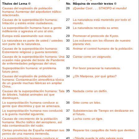
Títulos del Lema ©
No.
Máquina de escribir textos ©
Causas del explosión de población
26
¡Quedar Cool . . . STHOPD el mundo!
humana: Aumentar del airpollution tráfico-
relacionado.
Causas de la superpoblación humana:
27
La naturaleza está muriendo por todo el
Irritación y estrés entre ciudadanos.
mundo.
La superpoblación humana hace a gente
28
La naturaleza necesita su amor.
indiferente o agresiva el uno al otro.
Europa está asesinando sus osos.
29
Promover el protocolo de Kyoto.
La naturaleza es parte de usted / ustedes
30
Los océanos son los riñones de nuestro
son parte de la naturaleza.
planeta vivo.
Causas de la superpoblación humana:
31
Animar el control humano de la población.
Extremismo religioso y guerra terroristic.
Causas de la superpoblación humana: Una
32
Cantar como un usignuolo.
ocasión más grande del brote de Pandemic
de enfermedades peligrosas del virus.
Superpoblación humana: el problema
33
Por favor preservar la naturaleza.
futuro peor.
Causas del explosión de población
34
¿Oh Mariposa, por qué gritas?
humana: Contaminación atmosférica tóxica
de un grande muchas fábricas en ampliar
China.
Causas de la superpoblación humana: Tala
35
Nadada como un delfín.
de árboles, habitat animales así que
disminuyen.
La superpoblación humana conduce a:
36
Grito como un lobo.
gente que discrimina y que se amenaza.
La superpoblación humana nos conducirá
37
Subsistencias de Tiempo en deslizarse en
a la guerra mundial siguiente.
el futuro.
Causas de crecimiento de la población
38
Lucha como un tigre.
humana: Mucho tráfico del aeroplano, así
más contaminación del ruido.
Ciertas provincias de España maltratan sus
39
Reparar los casquillos de hielo que derriten.
perros de una manera tremenda.
La superpoblación humana conduce a:
40
¿Dónde puede la vida salvaje pura