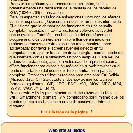
Para ver los gráficos y las animaciones brillantes, utilizar
preferiblemente una resolución de la pantalla de los pixeles de
XGA (1024 x 768) o más arriba.
Para un espectáculo fluido de animaciones junto con los efectos
visuales especiales (Javascript), necesitas un procesador rápido.
Si quisieras que la demostración funcionara en una pantalla
completa, necesitas inhabilitar cualquier software activo del
popup-asesino. También, una habitación del cortafuego que
bloquea anuncios comerciales inhibirá fluir de animaciones
gráficas hermosas en esta exposición (es la bandera sobre
agitaApagar por favor el screensaver del defecto en tu
computadora (o ajustar la gestión de la energía), porque puede ser
que interfiera con este slideshow un poco después. Para ver los
vídeos correctamente, ajuste la velocidad de la presentación a
dPara funcionar esta exposición mágica en tu web browser en el
fondo de tu tablero del escritorio: tecleo arriba, en la pantalla
completa. Entonces utilizar tu teclado para presionar Ctrl-Salida
(Microsoft).nar Ctrl-SalidaEste slideshow exhibe los archivo-
formatos siguientes: .GIF, .JPG, .PNG, .AVI, .MOV, .MPG, MP4,
.WMV, .WAV, .MID, .MP3.
Prueba este HTML5 presentación de diapositivas en tu tableta
WiFi, Smartphone, o smart TV y comprobarlo por ti mismo que los
efectos especiales funcionará en su dispositivo de Internet
moderno.
⇑
Ir a la tapa de la página.
⇑
Web site afiliados