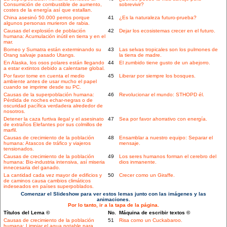
Consumición de combustible de aumento,
sobrevivir?
costes de la energía así que estallan.
China asesinó 50.000 perros porque
41
¿Es la naturaleza futuro-prueba?
algunos personas murieron de rabia.
Causas del explosión de población
42
Dejar los ecosistemas crecer en el futuro.
humana: Acumulación inútil en tierra y en el
mar.
Borneo y Sumatra están exterminando su
43
Las selvas tropicales son los pulmones de
Orang salvaje pasado Utangs.
la tierra de madre.
En Alaska, los osos polares están llegando
44
El zumbido tiene gusto de un abejorro.
a estar extintos debido a calentarse global.
Por favor tome en cuenta el medio
45
Liberar por siempre los bosques.
ambiente antes de usar mucho el papel
cuando se imprime desde su PC.
Causas de la superpoblación humana:
46
Revolucionar el mundo: STHOPD él.
Pérdida de noches echar-negras o de
oscuridad pacífica verdadera alrededor de
nosotros.
Detener la caza furtiva ilegal y el asesinato
47
Sea por favor ahorrativo con energía.
de extraños Elefantes por sus colmillos de
marfil.
Causas de crecimiento de la población
48
Ensamblar a nuestro equipo: Separar el
humana: Atascos de tráfico y viajeros
mensaje.
tensionados.
Causas de crecimiento de la población
49
Los seres humanos forman el cerebro del
humana: Bio-industria intensiva, así miseria
dios inmanente.
innecesaria del ganado.
La cantidad cada vez mayor de edificios y
50
Crecer como un Giraffe.
de caminos causa cambios climáticos
indeseados en países superpoblados.
Comenzar el Slideshow para ver estos lemas junto con las imágenes y las
animaciones.
Por lo tanto, ir a la tapa de la página.
Títulos del Lema ©
No.
Máquina de escribir textos ©
Causas de crecimiento de la población
51
Risa como un Cuckabaroo.
humana: Limpiar el agua potable para