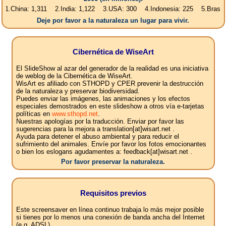
a: 1,311 2.India: 1,122 3.USA: 300 4.Indonesia: 225 5.Brasil: 187 6.P
Deje por favor a la naturaleza un lugar para vivir.
Cibernética de WiseArt
El SlideShow al azar del generador de la realidad es una iniciativa
de weblog de la Cibernética de WiseArt.
WisArt es afiliado con STHOPD y CPER prevenir la destrucción
de la naturaleza y preservar biodiversidad.
Puedes enviar las imágenes, las animaciones y los efectos
especiales demostrados en este slideshow a otros vía e-tarjetas
políticas en
www.sthopd.net
.
Nuestras apologías por la traducción. Enviar por favor las
sugerencias para la mejora a translation[at]wisart.net .
Ayuda para detener el abuso ambiental y para reducir el
sufrimiento del animales. Envíe por favor los fotos emocionantes
o bien los eslogans agudamentes a: feedback[at]wisart.net .
Por favor preservar la naturaleza.
Requisitos previos
Este screensaver en línea continuo trabaja lo más mejor posible
si tienes por lo menos una conexión de banda ancha del Internet
(e.g. ADSL).