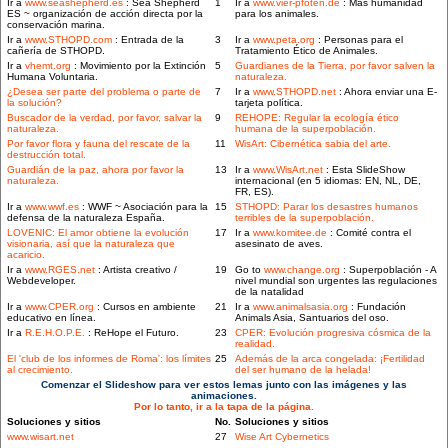
Ir a
www.seashepherd.es
: Sea Shepherd
1
Ir a
www.vier-pfoten.de
: Más humanidad
ES ~ organización de acción directa por la
para los animales.
conservación marina.
Ir a
www.STHOPD.com
: Entrada de la
3
Ir a
www.peta.org
: Personas para el
cañería de STHOPD.
Tratamiento Ético de Animales.
Ir a
vhemt.org
: Movimiento por la Extinción
5
Guardianes de la Tierra, por favor salven la
Humana Voluntaria.
naturaleza.
¿Desea ser parte del problema o parte de
7
Ir a
www.STHOPD.net
: Ahora enviar una E-
la solución?
tarjeta política.
Buscador de la verdad, por favor, salvar la
9
REHOPE: Regular la ecología ético
naturaleza.
humana de la superpoblación.
Por favor flora y fauna del rescate de la
11
WisArt: Cibernética sabia del arte.
destrucción total.
Guardián de la paz, ahora por favor la
13
Ir a
www.WisArt.net
: Esta SlideShow
naturaleza.
internacional (en 5 idiomas: EN, NL, DE,
FR, ES).
Ir a
www.wwf.es
: WWF ~ Asociación para la
15
STHOPD: Parar los desastres humanos
defensa de la naturaleza España.
terribles de la superpoblación.
LOVENIC: El amor obtiene la evolución
17
Ir a
www.komitee.de
: Comité contra el
visionaria, así que la naturaleza que
asesinato de aves.
acaricio.
Ir a
www.RGES.net
: Artista creativo /
19
Go to
www.change.org
: Superpoblación - A
Webdeveloper.
nivel mundial son urgentes las regulaciones
de la natalidad
Ir a
www.CPER.org
: Cursos en ambiente
21
Ir a
www.animalsasia.org
: Fundación
educativo en línea.
Animals Asia, Santuarios del oso.
Ir a
R.E.H.O.P.E.
: ReHope el Futuro.
23
CPER: Evolución progresiva cósmica de la
realidad.
El 'club de los informes de Roma': los límites
25
Además de la arca congelada: ¡Fertilidad
al crecimiento.
del ser humano de la helada!
Comenzar el Slideshow para ver estos lemas junto con las imágenes y las
animaciones.
Por lo tanto, ir a la tapa de la página.
Soluciones y sitios
No.
Soluciones y sitios
www.wisart.net
27
Wise Art Cybernetics