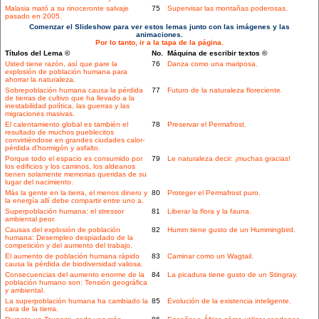
Malasia mató a su rinoceronte salvaje
75
Supervisar las montañas poderosas.
pasado en 2005.
Comenzar el Slideshow para ver estos lemas junto con las imágenes y las
animaciones.
Por lo tanto, ir a la tapa de la página.
Títulos del Lema ©
No.
Máquina de escribir textos ©
Usted tiene razón, así que pare la
76
Danza como una mariposa.
explosión de población humana para
ahorrar la naturaleza.
Sobrepoblación humana causa la pérdida
77
Futuro de la naturaleza floreciente.
de tierras de cultivo que ha llevado a la
inestabilidad política, las guerras y las
migraciones masivas.
El calentamiento global es también el
78
Preservar el Permafrost.
resultado de muchos pueblecitos
convirtiéndose en grandes ciudades calor-
pérdida d'hormigón y asfalto.
Porque todo el espacio es consumido por
79
Le naturaleza decir: ¡muchas gracias!
los edificios y los caminos, los aldeanos
tienen solamente memorias queridas de su
lugar del nacimiento.
Más la gente en la tierra, el menos dinero y
80
Proteger el Permafrost puro.
la energía allí debe compartir entre uno a.
Superpoblación humana: el stressor
81
Liberar la flora y la fauna.
ambiental peor.
Causas del explosión de población
82
Humm tiene gusto de un Hummingbird.
humana: Desempleo despiadado de la
competición y del aumento del trabajo.
El aumento de población humana rápido
83
Caminar como un Wagtail.
causa la pérdida de biodiversidad valiosa.
Consecuencias del aumento enorme de la
84
La picadura tiene gusto de un Stingray.
población humano son: Tensión geográfica
y ambiental.
La superpoblación humana ha cambiado la
85
Evolución de la existencia inteligente.
cara de la tierra.