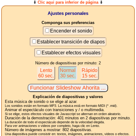
⇓
Clic aqui para inferior de página
⇓
Ajustes personales
Componga sus preferencias
Encender el sonido
Establecer transición de diapos
Establecer efectos visuales
Número de diapositivas por minuto: 2
Lento
Normal
Rápido
60 sec.
30 sec.
15 sec.
Explicación de diapositivas y valores
Esta música de sonido o se elige al azar.
Los sonidos están en formato MP3. La música está en formato MIDI (* .mid).
Animar el espectáculo con transiciones y / o multimedia.
Si se elige, estos efectos visuales de Javascript se alternan en orden aleatorio.
Duración de la demostración:
401
minutos en 2
diapositivas
por minuto.
La duración de todo el espectáculo depende de la velocidad elegida.
Para ver animaciones o videos por completo, haga clic en Lento.
Número de imágenes a mostrar:
802
diapositivas.
Una diapositiva puede consistir en: textos, imágenes, animaciones, videos o efectos.