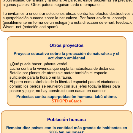
biodiversidad de la flora y la fauna. Al parecer, estos problemas ya prevale
algunos países. Otros países seguirán tarde o temprano ...
Te invitamos a encontrar soluciones éticas contra los efectos destructivos 
superpoblación humana sobre la naturaleza. Por favor envíe su consejo
(posiblemente en forma de un eslogan) a esta dirección de email: feedbac
Wisart .net (notación anti-spam).
Otros proyectos
Proyecto educativo sobre la protección de naturaleza y el
activismo ambiental
¿Qué puede hacer: ¡ahorre verde!
Lucha contra la vivienda que sopla la naturaleza de distancia.
Batalla por planes de aterrizaje matar también el espacio
suficiente para la flora o en la fauna.
El perro como símbolo de la libertad espacial para el ciudadano
común: los perros se reunieron con sus jefes todavía libres para
pasear y jugar, no hay construido con casas en caminos.
Protestas contra superpoblación humana: tabú último.
STHOPD eCards
Población humana
Rematar diez países con la cantidad más grande de habitantes en
2006 (en millones):