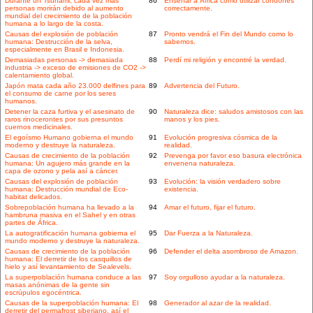
Durante un Tsunami, cada vez más
86
Enseñar a África cómo utilizar condones
personas morirán debido al aumento
correctamente.
mundial del crecimiento de la población
humana a lo largo de la costa.
Causas del explosión de población
87
Pronto vendrá el Fin del Mundo como lo
humana: Destrucción de la selva,
sabemos.
especialmente en Brasil e Indonesia.
Demasiadas personas -> demasiada
88
Perdí mi religión y encontré la verdad.
industria -> exceso de emisiones de CO2 ->
calentamiento global.
Japón mata cada año 23.000 delfines para
89
Advertencia del Futuro.
el consumo de carne por los seres
humanos.
Detener la caza furtiva y el asesinato de
90
Naturaleza dice: saludos amistosos con las
raros rinocerontes por sus presuntos
manos y los pies.
cuernos medicinales.
El egoísmo Humano gobierna el mundo
91
Evolución progresiva cósmica de la
moderno y destruye la naturaleza.
realidad.
Causas de crecimiento de la población
92
Prevenga por favor eso basura electrónica
humana: Un agujero más grande en la
envenena naturaleza.
capa de ozono y pela así a cáncer.
Causas del explosión de población
93
Evolución: la visión verdadero sobre
humana: Destrucción mundial de Eco-
existencia.
habitat delicados.
Sobrepoblación humana ha llevado a la
94
Amar el futuro, fijar el futuro.
hambruna masiva en el Sahel y en otras
partes de África.
La autogratificación humana gobierna el
95
Dar Fuerza a la Naturaleza.
mundo moderno y destruye la naturaleza.
Causas de crecimiento de la población
96
Defender el delta asombroso de Amazon.
humana: El derretir de los casquillos de
hielo y así levantamiento de Sealevels.
La superpoblación humana conduce a las
97
Soy orgulloso ayudar a la naturaleza.
masas anónimas de la gente sin
escrúpulos egocéntrica.
Causas de la superpoblación humana: El
98
Generador al azar de la realidad.
derretir del permafrost siberiano, así el