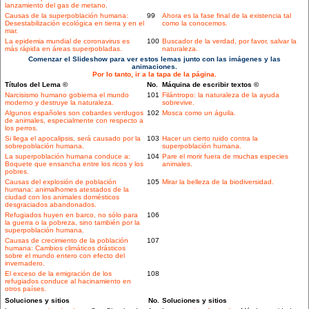
lanzamiento del gas de metano.
Causas de la superpoblación humana:
99
Ahora es la fase final de la existencia tal
Desestabilización ecológica en tierra y en el
como la conocemos.
mar.
La epidemia mundial de coronavirus es
100
Buscador de la verdad, por favor, salvar la
más rápida en áreas superpobladas.
naturaleza.
Comenzar el Slideshow para ver estos lemas junto con las imágenes y las
animaciones.
Por lo tanto, ir a la tapa de la página.
Títulos del Lema ©
No.
Máquina de escribir textos ©
Narcisismo humano gobierna el mundo
101
Filántropo: la naturaleza de la ayuda
moderno y destruye la naturaleza.
sobrevive.
Algunos españoles son cobardes verdugos
102
Mosca como un águila.
de animales, especialmente con respecto a
los perros.
Si llega el apocalipsis, será causado por la
103
Hacer un cierto ruido contra la
sobrepoblación humana.
superpoblación humana.
La superpoblación humana conduce a:
104
Pare el morir fuera de muchas especies
Boquete que ensancha entre los ricos y los
animales.
pobres.
Causas del explosión de población
105
Mirar la belleza de la biodiversidad.
humana: animalhomes atestados de la
ciudad con los animales domésticos
desgraciados abandonados.
Refugiados huyen en barco, no sólo para
106
la guerra o la pobreza, sino también por la
superpoblación humana.
Causas de crecimiento de la población
107
humana: Cambios climáticos drásticos
sobre el mundo entero con efecto del
invernadero.
El exceso de la emigración de los
108
refugiados conduce al hacinamiento en
otros países.
Soluciones y sitios
No.
Soluciones y sitios