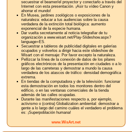
secuestrar el beamer/el proyector y conectarlo a través del
Internet con esta presentación. ¡Asir tu vídeo Canon y
ahorrar el mundo!
En Musea, jardines zoológicos o exposiciones de la
naturaleza: educar a tus audiencias sobre la causa
verdadera de la extinción total biológica: aumento
exponencial de la especie humana.
Dar vuelta secretamente al noticia telegrafiar de tu
organización a www.wisart.net/Play-Slideshow.aspx?
language=ES.
Secuestrar a tableros de publicidad digitales en galerías
ocupados y volverlos a dirigir hacia este slideshow de
Wisart con el mensaje: Por favor excepto la naturaleza.
Pellizcar la línea de la conexión de datos de los pilares
gráficos electrónicos de la presentación en ciudades o a lo
largo de las carreteras y demostrar a mundo la causa
verdadera de los atascos de tráfico: densidad demográfica
extrema.
En tiendas de la computadora y de la televisión: funcionar
esta demostración en todos los monitores dentro del
edificio, o en las ventanas comerciales de la tienda
además de las calles ocupadas.
Durante las manifestaciones respecto a, por ejemplo,
activismo o (contra) Globalization ambiental: demostrar a
gente a lo largo del camino cuáles el verdadero el problema
es: ¡Superpoblación humana!
www.WisArt.net