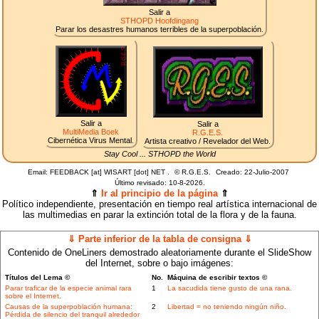
Salir a
STHOPD Hoofdingang
Parar los desastres humanos terribles de la superpoblación.
Salir a
Salir a
MultiMedia Boek
R.G.E.S.
Cibernética Virus Mental.
Artista creativo / Revelador del Web.
Stay Cool ... STHOPD the World
Email: FEEDBACK [at] WISART [dot] NET .
©
R.G.E.S.
Creado: 22-Julio-2007
Último revisado:
10-8-2026.
⇑
Ir al principio de la página
⇑
Político independiente, presentación en tiempo real artística internacional de
las multimedias en parar la extinción total de la flora y de la fauna.
⇓ Parte inferior de la tabla de consigna ⇓
Contenido de OneLiners demostrado aleatoriamente durante el SlideShow
del Internet, sobre o bajo imágenes:
Títulos del Lema ©
No.
Máquina de escribir textos ©
Parar traficar de la especie animal rara
1
La sacudida tiene gusto de una rana.
sobre el Internet.
Causas de la superpoblación humana:
2
Libertad = no teniendo ningún niño.
Pérdida de silencio del tranquil alrededor