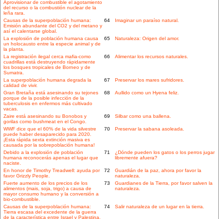
Aprovisionar de combustible el agotamiento
del recurso o la combustión nuclear de la
leña rara.
Causas de la superpoblación humana:
64
Imaginar un paraíso natural.
Emisión abundante del CO2 y del metano y
así el calentarse global.
La explosión de población humana causa
65
Naturaleza: Origen del amor.
un holocausto entre la especie animal y de
la planta.
La registración ilegal cerca mafia-como
66
Alimentar los recursos naturales.
cuadrillas está destruyendo rápidamente
los bosques tropicales de Borneo y de
Sumatra.
La superpoblación humana degrada la
67
Preservar los mares sufridores.
calidad de vivir.
Gran Bretaña está asesinando su tejones
68
Aullido como un Hyena feliz.
porque de la posible infección de la
tuberculosis en enfermos más cultivado
vacas.
Zaire está asesinando su Bonobos y
69
Silbar como una ballena.
gorilas como bushmeat en el Congo.
WWF dice que el 60% de la vida silvestre
70
Preservar la sabana asoleada.
puede haber desaparecido para 2020.
¡Esta rápida sexta extinción masiva es
causada por la sobrepoblación humana!
Debido a la explosión de población
71
¿Dónde pueden los gatos o los perros jugar
humana reconocerás apenas el lugar que
libremente afuera?
naciste.
En honor de Timothy Treadwell: ayuda por
72
Guardián de la paz, ahora por favor la
favor Grizzly People.
naturaleza.
Fuerte aumento de los precios de los
73
Guardianes de la Tierra, por favor salven la
alimentos (mais, soja, trigo) a causa de
naturaleza.
mayor consumo humano y la conversión a
bio-combustible.
Causas de la superpoblación humana:
74
Salir naturaleza de un lugar en la tierra.
Tierra escasa del excedente de la guerra
de la característica entre Israel y Palestina.