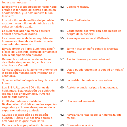
llegar a ser escaso.
El gobierno del superpoblado Hong Kong
52
Copyright RGES.
prohíbe la tenencia de perros o gatos en
apartamentos. ¿Es este nuestro futuro
también?
Los mil millones de rodillos del papel de
53
Parar BioPiratería.
tocador hacen millones de árboles de la
selva ser tajados abajo.
La superpoblación humana destruye
54
Conformarte por favor con acto puesto en
habitat animales delicados.
peligro de la especie.
La consecuencia de la superpoblación
55
Preocupación sobre el Wetlands.
humana es: Pérdida de libertad spacial
alrededor de nosotros.
El valle divino de Tigris-Euphrates (jardín
56
Junto hacer un puño contra la crueldad
bíblico de Eden) fue destruido lentamente
animal.
con la superpoblación humana.
Detener la cruel masacre de las focas,
57
Asir tu Beamer y ahorrar el mundo.
desollado vivo por su piel, en la costa
atlántica de Canadá.
Consecuencias de la aumento enorme de
58
Usted puede encontrar la verdad en vida sí
la población humana son: Intolerancia y
mismo.
xenofobia.
'Apreciar el futuro' significa 'Regulación del
59
La realidad brutale nos despertará.
futuro'.
Los E.E.U.U.: sobre 300 millones de
60
Activismo ambiental para la naturaleza.
habitantes. Esta explosión de población
llegará a ser ungovernable. ¡América
carece autodominio!
2010: Año Internacional de la
61
Una verdad incómoda.
Biodiversidad. ONU dice que las especies
vegetales y animales desaparecen de la
expansión urbana y agrícola.
Causas del explosión de población
62
Revelar la verdad sobre la naturaleza que
humana: Pájaro que asesina debido a
muere.
amenaza de la gripe aviar H5N1.
Causas de la superpoblación humana:
63
El secreto de la vida.