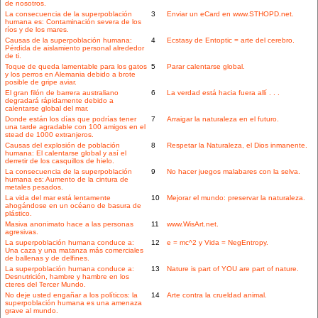
de nosotros.
La consecuencia de la superpoblación
3
Enviar un eCard en www.STHOPD.net.
humana es: Contaminación severa de los
ríos y de los mares.
Causas de la superpoblación humana:
4
Ecstasy de Entoptic = arte del cerebro.
Pérdida de aislamiento personal alrededor
de ti.
Toque de queda lamentable para los gatos
5
Parar calentarse global.
y los perros en Alemania debido a brote
posible de gripe aviar.
El gran filón de barrera australiano
6
La verdad está hacia fuera allí . . .
degradará rápidamente debido a
calentarse global del mar.
Donde están los días que podrías tener
7
Arraigar la naturaleza en el futuro.
una tarde agradable con 100 amigos en el
stead de 1000 extranjeros.
Causas del explosión de población
8
Respetar la Naturaleza, el Dios inmanente.
humana: El calentarse global y así el
derretir de los casquillos de hielo.
La consecuencia de la superpoblación
9
No hacer juegos malabares con la selva.
humana es: Aumento de la cintura de
metales pesados.
La vida del mar está lentamente
10
Mejorar el mundo: preservar la naturaleza.
ahogándose en un océano de basura de
plástico.
Masiva anonimato hace a las personas
11
www.WisArt.net.
agresivas.
La superpoblación humana conduce a:
12
e = mc^2 y Vida = NegEntropy.
Una caza y una matanza más comerciales
de ballenas y de delfines.
La superpoblación humana conduce a:
13
Nature is part of YOU are part of nature.
Desnutrición, hambre y hambre en los
cteres del Tercer Mundo.
No deje usted engañar a los políticos: la
14
Arte contra la crueldad animal.
superpoblación humana es una amenaza
grave al mundo.