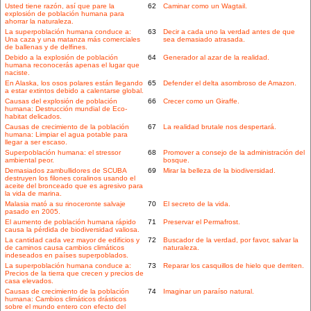
Usted tiene razón, así que pare la
62
Caminar como un Wagtail.
explosión de población humana para
ahorrar la naturaleza.
La superpoblación humana conduce a:
63
Decir a cada uno la verdad antes de que
Una caza y una matanza más comerciales
sea demasiado atrasada.
de ballenas y de delfines.
Debido a la explosión de población
64
Generador al azar de la realidad.
humana reconocerás apenas el lugar que
naciste.
En Alaska, los osos polares están llegando
65
Defender el delta asombroso de Amazon.
a estar extintos debido a calentarse global.
Causas del explosión de población
66
Crecer como un Giraffe.
humana: Destrucción mundial de Eco-
habitat delicados.
Causas de crecimiento de la población
67
La realidad brutale nos despertará.
humana: Limpiar el agua potable para
llegar a ser escaso.
Superpoblación humana: el stressor
68
Promover a consejo de la administración del
ambiental peor.
bosque.
Demasiados zambullidores de SCUBA
69
Mirar la belleza de la biodiversidad.
destruyen los filones coralinos usando el
aceite del bronceado que es agresivo para
la vida de marina.
Malasia mató a su rinoceronte salvaje
70
El secreto de la vida.
pasado en 2005.
El aumento de población humana rápido
71
Preservar el Permafrost.
causa la pérdida de biodiversidad valiosa.
La cantidad cada vez mayor de edificios y
72
Buscador de la verdad, por favor, salvar la
de caminos causa cambios climáticos
naturaleza.
indeseados en países superpoblados.
La superpoblación humana conduce a:
73
Reparar los casquillos de hielo que derriten.
Precios de la tierra que crecen y precios de
casa elevados.
Causas de crecimiento de la población
74
Imaginar un paraíso natural.
humana: Cambios climáticos drásticos
sobre el mundo entero con efecto del