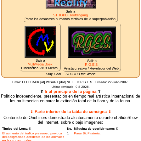
Salir a
STHOPD Hoofdingang
Parar los desastres humanos terribles de la superpoblación.
Salir a
Salir a
MultiMedia Boek
R.G.E.S.
Cibernética Virus Mental.
Artista creativo / Revelador del Web.
Stay Cool ... STHOPD the World
Email: FEEDBACK [at] WISART [dot] NET .
©
R.G.E.S.
Creado: 22-Julio-2007
Último revisado:
9-8-2026.
⇑
Ir al principio de la página
⇑
Político independiente, presentación en tiempo real artística internacional de
las multimedias en parar la extinción total de la flora y de la fauna.
⇓ Parte inferior de la tabla de consigna ⇓
Contenido de OneLiners demostrado aleatoriamente durante el SlideShow
del Internet, sobre o bajo imágenes:
Títulos del Lema ©
No.
Máquina de escribir textos ©
El aumento del tráfico presuroso provoca
1
Parar BioPiratería.
del desgraciado accidente de los animales
en las zonas rurales.