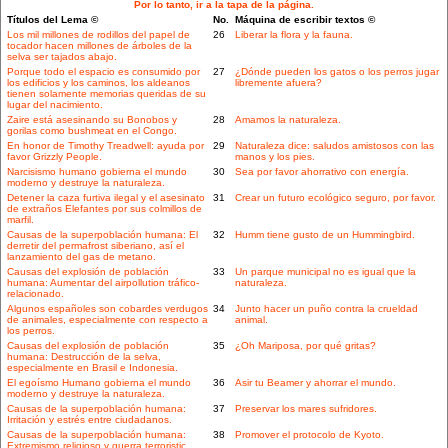
Por lo tanto, ir a la tapa de la página.
Títulos del Lema ©
No.
Máquina de escribir textos ©
Los mil millones de rodillos del papel de
26
Liberar la flora y la fauna.
tocador hacen millones de árboles de la
selva ser tajados abajo.
Porque todo el espacio es consumido por
27
¿Dónde pueden los gatos o los perros jugar
los edificios y los caminos, los aldeanos
libremente afuera?
tienen solamente memorias queridas de su
lugar del nacimiento.
Zaire está asesinando su Bonobos y
28
Amamos la naturaleza.
gorilas como bushmeat en el Congo.
En honor de Timothy Treadwell: ayuda por
29
Naturaleza dice: saludos amistosos con las
favor Grizzly People.
manos y los pies.
Narcisismo humano gobierna el mundo
30
Sea por favor ahorrativo con energía.
moderno y destruye la naturaleza.
Detener la caza furtiva ilegal y el asesinato
31
Crear un futuro ecológico seguro, por favor.
de extraños Elefantes por sus colmillos de
marfil.
Causas de la superpoblación humana: El
32
Humm tiene gusto de un Hummingbird.
derretir del permafrost siberiano, así el
lanzamiento del gas de metano.
Causas del explosión de población
33
Un parque municipal no es igual que la
humana: Aumentar del airpollution tráfico-
naturaleza.
relacionado.
Algunos españoles son cobardes verdugos
34
Junto hacer un puño contra la crueldad
de animales, especialmente con respecto a
animal.
los perros.
Causas del explosión de población
35
¿Oh Mariposa, por qué gritas?
humana: Destrucción de la selva,
especialmente en Brasil e Indonesia.
El egoísmo Humano gobierna el mundo
36
Asir tu Beamer y ahorrar el mundo.
moderno y destruye la naturaleza.
Causas de la superpoblación humana:
37
Preservar los mares sufridores.
Irritación y estrés entre ciudadanos.
Causas de la superpoblación humana:
38
Promover el protocolo de Kyoto.
Extremismo religioso y guerra terroristic.