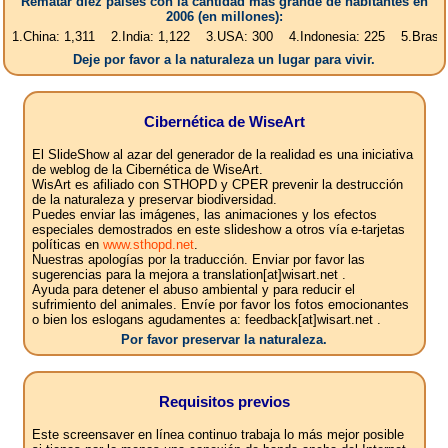
Rematar diez países con la cantidad más grande de habitantes en
2006 (en millones):
a: 1,311 2.India: 1,122 3.USA: 300 4.Indonesia: 225 5.Brasil: 187 6.P
Deje por favor a la naturaleza un lugar para vivir.
Cibernética de WiseArt
El SlideShow al azar del generador de la realidad es una iniciativa
de weblog de la Cibernética de WiseArt.
WisArt es afiliado con STHOPD y CPER prevenir la destrucción
de la naturaleza y preservar biodiversidad.
Puedes enviar las imágenes, las animaciones y los efectos
especiales demostrados en este slideshow a otros vía e-tarjetas
políticas en
www.sthopd.net
.
Nuestras apologías por la traducción. Enviar por favor las
sugerencias para la mejora a translation[at]wisart.net .
Ayuda para detener el abuso ambiental y para reducir el
sufrimiento del animales. Envíe por favor los fotos emocionantes
o bien los eslogans agudamentes a: feedback[at]wisart.net .
Por favor preservar la naturaleza.
Requisitos previos
Este screensaver en línea continuo trabaja lo más mejor posible