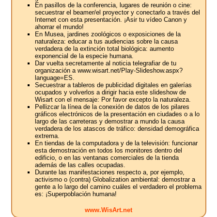
En pasillos de la conferencia, lugares de reunión o cine:
secuestrar el beamer/el proyector y conectarlo a través del
Internet con esta presentación. ¡Asir tu vídeo Canon y
ahorrar el mundo!
En Musea, jardines zoológicos o exposiciones de la
naturaleza: educar a tus audiencias sobre la causa
verdadera de la extinción total biológica: aumento
exponencial de la especie humana.
Dar vuelta secretamente al noticia telegrafiar de tu
organización a www.wisart.net/Play-Slideshow.aspx?
language=ES.
Secuestrar a tableros de publicidad digitales en galerías
ocupados y volverlos a dirigir hacia este slideshow de
Wisart con el mensaje: Por favor excepto la naturaleza.
Pellizcar la línea de la conexión de datos de los pilares
gráficos electrónicos de la presentación en ciudades o a lo
largo de las carreteras y demostrar a mundo la causa
verdadera de los atascos de tráfico: densidad demográfica
extrema.
En tiendas de la computadora y de la televisión: funcionar
esta demostración en todos los monitores dentro del
edificio, o en las ventanas comerciales de la tienda
además de las calles ocupadas.
Durante las manifestaciones respecto a, por ejemplo,
activismo o (contra) Globalization ambiental: demostrar a
gente a lo largo del camino cuáles el verdadero el problema
es: ¡Superpoblación humana!
www.WisArt.net