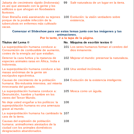
Jakarta de crecimineto rápido (Indonesia)
99
Salir naturaleza de un lugar en la tierra.
es así que atestado con la gente y los
edificios a que ahogan en floodwaters
lluviosos.
Gran Bretaña está asesinando su tejones
100
Evolución: la visión verdadero sobre
porque de la posible infección de la
existencia.
tuberculosis en enfermos más cultivado
vacas.
Comenzar el Slideshow para ver estos lemas junto con las imágenes y las
animaciones.
Por lo tanto, ir a la tapa de la página.
Títulos del Lema ©
No.
Máquina de escribir textos ©
La superpoblación humana conduce a:
101
Los seres humanos forman el cerebro del
Consumición de combustible de aumento,
dios inmanente.
costes de la energía así que estallan.
Detener la caza furtiva y la matanza de
102
Mejorar el mundo: preservar la naturaleza.
especies animales raras en África, India e
Indonesia.
La superpoblación humana conduce a las
103
Una verdad incómoda.
masas anónimas de la gente sin
escrúpulos egocéntrica.
Causas de crecimiento de la población
104
Evolución de la existencia inteligente.
humana: Bio-industria intensiva, así miseria
innecesaria del ganado.
La superpoblación humana conduce a:
105
Mosca como un águila.
Desnutrición, hambre y hambre en los
cteres del Tercer Mundo.
No deje usted engañar a los políticos: la
106
superpoblación humana es una amenaza
grave al mundo.
La superpoblación humana ha cambiado la
107
cara de la tierra.
Causas del explosión de población
108
humana: animalhomes atestados de la
ciudad con los animales domésticos
desgraciados abandonados.