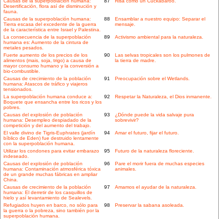
Causas de la superpoblación humana:
87
Risa como un Cuckabaroo.
Desertificación, flora así de disminución y
fauna.
Causas de la superpoblación humana:
88
Ensamblar a nuestro equipo: Separar el
Tierra escasa del excedente de la guerra
mensaje.
de la característica entre Israel y Palestina.
La consecuencia de la superpoblación
89
Activismo ambiental para la naturaleza.
humana es: Aumento de la cintura de
metales pesados.
Fuerte aumento de los precios de los
90
Las selvas tropicales son los pulmones de
alimentos (mais, soja, trigo) a causa de
la tierra de madre.
mayor consumo humano y la conversión a
bio-combustible.
Causas de crecimiento de la población
91
Preocupación sobre el Wetlands.
humana: Atascos de tráfico y viajeros
tensionados.
La superpoblación humana conduce a:
92
Respetar la Naturaleza, el Dios inmanente.
Boquete que ensancha entre los ricos y los
pobres.
Causas del explosión de población
93
¿Dónde puede la vida salvaje pura
humana: Desempleo despiadado de la
sobrevivir?
competición y del aumento del trabajo.
El valle divino de Tigris-Euphrates (jardín
94
Amar el futuro, fijar el futuro.
bíblico de Eden) fue destruido lentamente
con la superpoblación humana.
Utilizar los condones para evitar embarazo
95
Futuro de la naturaleza floreciente.
indeseado.
Causas del explosión de población
96
Pare el morir fuera de muchas especies
humana: Contaminación atmosférica tóxica
animales.
de un grande muchas fábricas en ampliar
China.
Causas de crecimiento de la población
97
Amamos el ayudar de la naturaleza.
humana: El derretir de los casquillos de
hielo y así levantamiento de Sealevels.
Refugiados huyen en barco, no sólo para
98
Preservar la sabana asoleada.
la guerra o la pobreza, sino también por la
superpoblación humana.