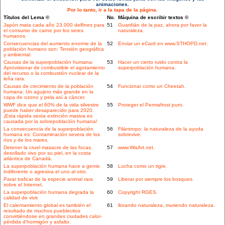
animaciones.
Por lo tanto, ir a la tapa de la página.
Títulos del Lema ©
No.
Máquina de escribir textos ©
Japón mata cada año 23.000 delfines para
51
Guardián de la paz, ahora por favor la
el consumo de carne por los seres
naturaleza.
humanos.
Consecuencias del aumento enorme de la
52
Enviar un eCard en www.STHOPD.net.
población humano son: Tensión geográfica
y ambiental.
Causas de la superpoblación humana:
53
Hacer un cierto ruido contra la
Aprovisionar de combustible el agotamiento
superpoblación humana.
del recurso o la combustión nuclear de la
leña rara.
Causas de crecimiento de la población
54
Funcionar como un Cheetah.
humana: Un agujero más grande en la
capa de ozono y pela así a cáncer.
WWF dice que el 60% de la vida silvestre
55
Proteger el Permafrost puro.
puede haber desaparecido para 2020.
¡Esta rápida sexta extinción masiva es
causada por la sobrepoblación humana!
La consecuencia de la superpoblación
56
Filántropo: la naturaleza de la ayuda
humana es: Contaminación severa de los
sobrevive.
ríos y de los mares.
Detener la cruel masacre de las focas,
57
www.WisArt.net.
desollado vivo por su piel, en la costa
atlántica de Canadá.
La superpoblación humana hace a gente
58
Lucha como un tigre.
indiferente o agresiva el uno al otro.
Parar traficar de la especie animal rara
59
Liberar por siempre los bosques.
sobre el Internet.
La superpoblación humana degrada la
60
Copyright RGES.
calidad de vivir.
El calentamiento global es también el
61
llorando naturaleza, muriendo naturaleza.
resultado de muchos pueblecitos
convirtiéndose en grandes ciudades calor-
pérdida d'hormigón y asfalto.