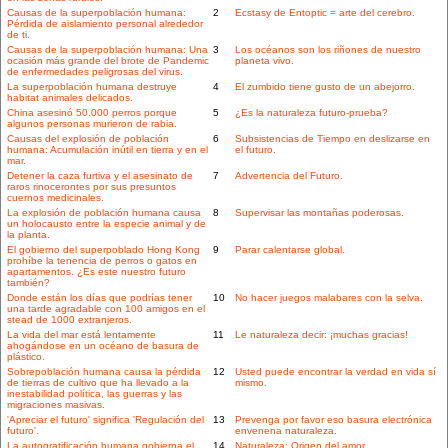
Causas de la superpoblación humana:
2
Ecstasy de Entoptic = arte del cerebro.
Pérdida de aislamiento personal alrededor
de ti.
Causas de la superpoblación humana: Una
3
Los océanos son los riñones de nuestro
ocasión más grande del brote de Pandemic
planeta vivo.
de enfermedades peligrosas del virus.
La superpoblación humana destruye
4
El zumbido tiene gusto de un abejorro.
habitat animales delicados.
China asesinó 50.000 perros porque
5
¿Es la naturaleza futuro-prueba?
algunos personas murieron de rabia.
Causas del explosión de población
6
Subsistencias de Tiempo en deslizarse en
humana: Acumulación inútil en tierra y en el
el futuro.
mar.
Detener la caza furtiva y el asesinato de
7
Advertencia del Futuro.
raros rinocerontes por sus presuntos
cuernos medicinales.
La explosión de población humana causa
8
Supervisar las montañas poderosas.
un holocausto entre la especie animal y de
la planta.
El gobierno del superpoblado Hong Kong
9
Parar calentarse global.
prohíbe la tenencia de perros o gatos en
apartamentos. ¿Es este nuestro futuro
también?
Donde están los días que podrías tener
10
No hacer juegos malabares con la selva.
una tarde agradable con 100 amigos en el
stead de 1000 extranjeros.
La vida del mar está lentamente
11
Le naturaleza decir: ¡muchas gracias!
ahogándose en un océano de basura de
plástico.
Sobrepoblación humana causa la pérdida
12
Usted puede encontrar la verdad en vida sí
de tierras de cultivo que ha llevado a la
mismo.
inestabilidad política, las guerras y las
migraciones masivas.
'Apreciar el futuro' significa 'Regulación del
13
Prevenga por favor eso basura electrónica
futuro'.
envenena naturaleza.
La autogratificación humana gobierna el
14
Naturaleza: Origen del amor.