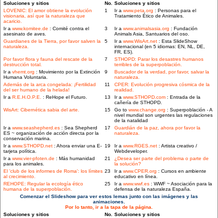
Soluciones y sitios
No.
Soluciones y sitios
LOVENIC: El amor obtiene la evolución
1
Ir a
www.peta.org
: Personas para el
visionaria, así que la naturaleza que
Tratamiento Ético de Animales.
acaricio.
Ir a
www.komitee.de
: Comité contra el
3
Ir a
www.animalsasia.org
: Fundación
asesinato de aves.
Animals Asia, Santuarios del oso.
Guardianes de la Tierra, por favor salven la
5
Ir a
www.WisArt.net
: Esta SlideShow
naturaleza.
internacional (en 5 idiomas: EN, NL, DE,
FR, ES).
Por favor flora y fauna del rescate de la
7
STHOPD: Parar los desastres humanos
destrucción total.
terribles de la superpoblación.
Ir a
vhemt.org
: Movimiento por la Extinción
9
Buscador de la verdad, por favor, salvar la
Humana Voluntaria.
naturaleza.
Además de la arca congelada: ¡Fertilidad
11
CPER: Evolución progresiva cósmica de la
del ser humano de la helada!
realidad.
Ir a
R.E.H.O.P.E.
: ReHope el Futuro.
13
Ir a
www.STHOPD.com
: Entrada de la
cañería de STHOPD.
WisArt: Cibernética sabia del arte.
15
Go to
www.change.org
: Superpoblación - A
nivel mundial son urgentes las regulaciones
de la natalidad
Ir a
www.seashepherd.es
: Sea Shepherd
17
Guardián de la paz, ahora por favor la
ES ~ organización de acción directa por la
naturaleza.
conservación marina.
Ir a
www.STHOPD.net
: Ahora enviar una E-
19
Ir a
www.RGES.net
: Artista creativo /
tarjeta política.
Webdeveloper.
Ir a
www.vier-pfoten.de
: Más humanidad
21
¿Desea ser parte del problema o parte de
para los animales.
la solución?
El 'club de los informes de Roma': los límites
23
Ir a
www.CPER.org
: Cursos en ambiente
al crecimiento.
educativo en línea.
REHOPE: Regular la ecología ético
25
Ir a
www.wwf.es
: WWF ~ Asociación para la
humana de la superpoblación.
defensa de la naturaleza España.
Comenzar el Slideshow para ver estos lemas junto con las imágenes y las
animaciones.
Por lo tanto, ir a la tapa de la página.
Soluciones y sitios
No.
Soluciones y sitios