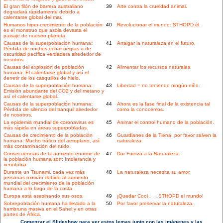
El gran filón de barrera australiano
39
Arte contra la crueldad animal.
degradará rápidamente debido a
calentarse global del mar.
Humanos hiper-crecimiento de la población
40
Revolucionar el mundo: STHOPD él.
es el monstruo que asola devasta el
paisaje de nuestro planeta.
Causas de la superpoblación humana:
41
Arraigar la naturaleza en el futuro.
Pérdida de noches echar-negras o de
oscuridad pacífica verdadera alrededor de
nosotros.
Causas del explosión de población
42
Alimentar los recursos naturales.
humana: El calentarse global y así el
derretir de los casquillos de hielo.
Causas de la superpoblación humana:
43
Libertad = no teniendo ningún niño.
Emisión abundante del CO2 y del metano y
así el calentarse global.
Causas de la superpoblación humana:
44
Ahora es la fase final de la existencia tal
Pérdida de silencio del tranquil alrededor
como la conocemos.
de nosotros.
La epidemia mundial de coronavirus es
45
Animar el control humano de la población.
más rápida en áreas superpobladas.
Causas de crecimiento de la población
46
Guardianes de la Tierra, por favor salven la
humana: Mucho tráfico del aeroplano, así
naturaleza.
más contaminación del ruido.
Consecuencias de la aumento enorme de
47
Dar Fuerza a la Naturaleza.
la población humana son: Intolerancia y
xenofobia.
Durante un Tsunami, cada vez más
48
La naturaleza necesita su amor.
personas morirán debido al aumento
mundial del crecimiento de la población
humana a lo largo de la costa.
Europa está asesinando sus osos.
49
¡Quedar Cool . . . STHOPD el mundo!
Sobrepoblación humana ha llevado a la
50
Por favor preservar la naturaleza.
hambruna masiva en el Sahel y en otras
partes de África.
Comenzar el Slideshow para ver estos lemas junto con las imágenes y las