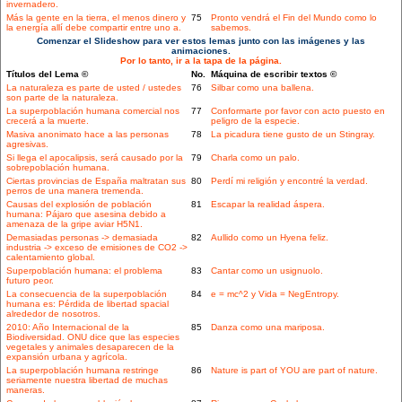
invernadero.
Más la gente en la tierra, el menos dinero y
75
Pronto vendrá el Fin del Mundo como lo
la energía allí debe compartir entre uno a.
sabemos.
Comenzar el Slideshow para ver estos lemas junto con las imágenes y las
animaciones.
Por lo tanto, ir a la tapa de la página.
Títulos del Lema ©
No.
Máquina de escribir textos ©
La naturaleza es parte de usted / ustedes
76
Silbar como una ballena.
son parte de la naturaleza.
La superpoblación humana comercial nos
77
Conformarte por favor con acto puesto en
crecerá a la muerte.
peligro de la especie.
Masiva anonimato hace a las personas
78
La picadura tiene gusto de un Stingray.
agresivas.
Si llega el apocalipsis, será causado por la
79
Charla como un palo.
sobrepoblación humana.
Ciertas provincias de España maltratan sus
80
Perdí mi religión y encontré la verdad.
perros de una manera tremenda.
Causas del explosión de población
81
Escapar la realidad áspera.
humana: Pájaro que asesina debido a
amenaza de la gripe aviar H5N1.
Demasiadas personas -> demasiada
82
Aullido como un Hyena feliz.
industria -> exceso de emisiones de CO2 ->
calentamiento global.
Superpoblación humana: el problema
83
Cantar como un usignuolo.
futuro peor.
La consecuencia de la superpoblación
84
e = mc^2 y Vida = NegEntropy.
humana es: Pérdida de libertad spacial
alrededor de nosotros.
2010: Año Internacional de la
85
Danza como una mariposa.
Biodiversidad. ONU dice que las especies
vegetales y animales desaparecen de la
expansión urbana y agrícola.
La superpoblación humana restringe
86
Nature is part of YOU are part of nature.
seriamente nuestra libertad de muchas
maneras.