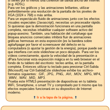
si tienes por lo menos una conexión de banda ancha del Internet
(e.g. ADSL).
Para ver los gráficos y las animaciones brillantes, utilizar
preferiblemente una resolución de la pantalla de los pixeles de
XGA (1024 x 768) o más arriba.
Para un espectáculo fluido de animaciones junto con los efectos
visuales especiales (Javascript), necesitas un procesador rápido.
Si quisieras que la demostración funcionara en una pantalla
completa, necesitas inhabilitar cualquier software activo del
popup-asesino. También, una habitación del cortafuego que
bloquea anuncios comerciales inhibirá fluir de animaciones
gráficas hermosas en esta exposición (es la bandera sobre
agitaApagar por favor el screensaver del defecto en tu
computadora (o ajustar la gestión de la energía), porque puede ser
que interfiera con este slideshow un poco después. Para ver los
vídeos correctamente, ajuste la velocidad de la presentación a
dPara funcionar esta exposición mágica en tu web browser en el
fondo de tu tablero del escritorio: tecleo arriba, en la pantalla
completa. Entonces utilizar tu teclado para presionar Ctrl-Salida
(Microsoft).nar Ctrl-SalidaEste slideshow exhibe los archivo-
formatos siguientes: .GIF, .JPG, .PNG, .AVI, .MOV, .MPG, MP4,
.WMV, .WAV, .MID, .MP3.
Prueba este HTML5 presentación de diapositivas en tu tableta
WiFi, Smartphone, o smart TV y comprobarlo por ti mismo que los
efectos especiales funcionará en su dispositivo de Internet
moderno.
⇑
Ir a la tapa de la página.
⇑