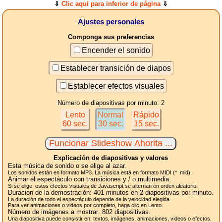
⇓
Clic aqui para inferior de página
⇓
Ajustes personales
Componga sus preferencias
Encender el sonido
Establecer transición de diapos
Establecer efectos visuales
Número de diapositivas por minuto: 2
Lento
Normal
Rápido
60 sec.
30 sec.
15 sec.
Explicación de diapositivas y valores
Esta música de sonido o se elige al azar.
Los sonidos están en formato MP3. La música está en formato MIDI (* .mid).
Animar el espectáculo con transiciones y / o multimedia.
Si se elige, estos efectos visuales de Javascript se alternan en orden aleatorio.
Duración de la demostración:
401
minutos en 2
diapositivas
por minuto.
La duración de todo el espectáculo depende de la velocidad elegida.
Para ver animaciones o videos por completo, haga clic en Lento.
Número de imágenes a mostrar:
802
diapositivas.
Una diapositiva puede consistir en: textos, imágenes, animaciones, videos o efectos.