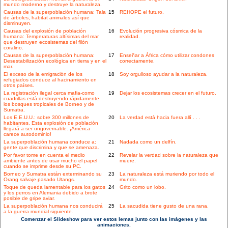
mundo moderno y destruye la naturaleza.
Causas de la superpoblación humana: Tala
15
REHOPE el futuro.
de árboles, habitat animales así que
disminuyen.
Causas del explosión de población
16
Evolución progresiva cósmica de la
humana: Temperaturas altísimas del mar
realidad.
que destruyen ecosistemas del filón
coralino.
Causas de la superpoblación humana:
17
Enseñar a África cómo utilizar condones
Desestabilización ecológica en tierra y en el
correctamente.
mar.
El exceso de la emigración de los
18
Soy orgulloso ayudar a la naturaleza.
refugiados conduce al hacinamiento en
otros países.
La registración ilegal cerca mafia-como
19
Dejar los ecosistemas crecer en el futuro.
cuadrillas está destruyendo rápidamente
los bosques tropicales de Borneo y de
Sumatra.
Los E.E.U.U.: sobre 300 millones de
20
La verdad está hacia fuera allí . . .
habitantes. Esta explosión de población
llegará a ser ungovernable. ¡América
carece autodominio!
La superpoblación humana conduce a:
21
Nadada como un delfín.
gente que discrimina y que se amenaza.
Por favor tome en cuenta el medio
22
Revelar la verdad sobre la naturaleza que
ambiente antes de usar mucho el papel
muere.
cuando se imprime desde su PC.
Borneo y Sumatra están exterminando su
23
La naturaleza está muriendo por todo el
Orang salvaje pasado Utangs.
mundo.
Toque de queda lamentable para los gatos
24
Grito como un lobo.
y los perros en Alemania debido a brote
posible de gripe aviar.
La superpoblación humana nos conducirá
25
La sacudida tiene gusto de una rana.
a la guerra mundial siguiente.
Comenzar el Slideshow para ver estos lemas junto con las imágenes y las
animaciones.