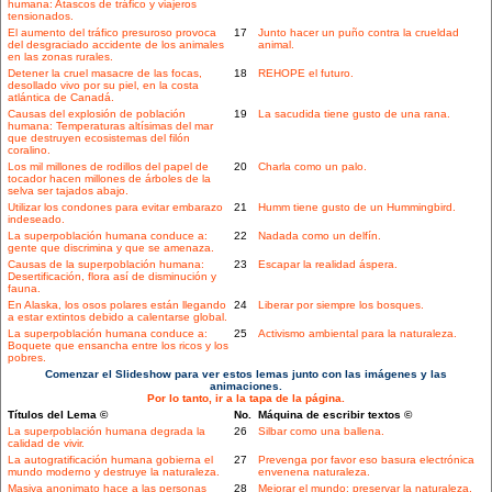
humana: Atascos de tráfico y viajeros
tensionados.
El aumento del tráfico presuroso provoca
17
Junto hacer un puño contra la crueldad
del desgraciado accidente de los animales
animal.
en las zonas rurales.
Detener la cruel masacre de las focas,
18
REHOPE el futuro.
desollado vivo por su piel, en la costa
atlántica de Canadá.
Causas del explosión de población
19
La sacudida tiene gusto de una rana.
humana: Temperaturas altísimas del mar
que destruyen ecosistemas del filón
coralino.
Los mil millones de rodillos del papel de
20
Charla como un palo.
tocador hacen millones de árboles de la
selva ser tajados abajo.
Utilizar los condones para evitar embarazo
21
Humm tiene gusto de un Hummingbird.
indeseado.
La superpoblación humana conduce a:
22
Nadada como un delfín.
gente que discrimina y que se amenaza.
Causas de la superpoblación humana:
23
Escapar la realidad áspera.
Desertificación, flora así de disminución y
fauna.
En Alaska, los osos polares están llegando
24
Liberar por siempre los bosques.
a estar extintos debido a calentarse global.
La superpoblación humana conduce a:
25
Activismo ambiental para la naturaleza.
Boquete que ensancha entre los ricos y los
pobres.
Comenzar el Slideshow para ver estos lemas junto con las imágenes y las
animaciones.
Por lo tanto, ir a la tapa de la página.
Títulos del Lema ©
No.
Máquina de escribir textos ©
La superpoblación humana degrada la
26
Silbar como una ballena.
calidad de vivir.
La autogratificación humana gobierna el
27
Prevenga por favor eso basura electrónica
mundo moderno y destruye la naturaleza.
envenena naturaleza.
Masiva anonimato hace a las personas
28
Mejorar el mundo: preservar la naturaleza.