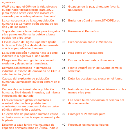
agresivas.
WWF dice que el 60% de la vida silvestre
29
Guardián de la paz, ahora por favor la
puede haber desaparecido para 2020.
naturaleza.
¡Esta rápida sexta extinción masiva es
causada por la sobrepoblación humana!
La consecuencia de la superpoblación
30
Enviar un eCard en www.STHOPD.net.
humana es: Contaminación severa de los
ríos y de los mares.
Toque de queda lamentable para los gatos
31
Preservar el Permafrost.
y los perros en Alemania debido a brote
posible de gripe aviar.
El valle divino de Tigris-Euphrates (jardín
32
Preocupación sobre el Wetlands.
bíblico de Eden) fue destruido lentamente
con la superpoblación humana.
La superpoblación humana hace a gente
33
Risa como un Cuckabaroo.
indiferente o agresiva el uno al otro.
El egoísmo Humano gobierna el mundo
34
Futuro de la naturaleza floreciente.
moderno y destruye la naturaleza.
Demasiadas personas -> demasiada
35
Pronto vendrá el Fin del Mundo como lo
industria -> exceso de emisiones de CO2 ->
sabemos.
calentamiento global.
Causas del explosión de población
36
Dejar los ecosistemas crecer en el futuro.
humana: Acumulación inútil en tierra y en el
mar.
Causas de crecimiento de la población
37
Naturaleza dice: saludos amistosos con las
humana: Bio-industria intensiva, así miseria
manos y los pies.
innecesaria del ganado.
El calentamiento global es también el
38
Los seres humanos forman el cerebro del
resultado de muchos pueblecitos
dios inmanente.
convirtiéndose en grandes ciudades calor-
pérdida d'hormigón y asfalto.
La explosión de población humana causa
39
Proteger el Permafrost puro.
un holocausto entre la especie animal y de
la planta.
Detener la caza furtiva y la matanza de
40
Preservar los mares sufridores.
especies animales raras en África, India e