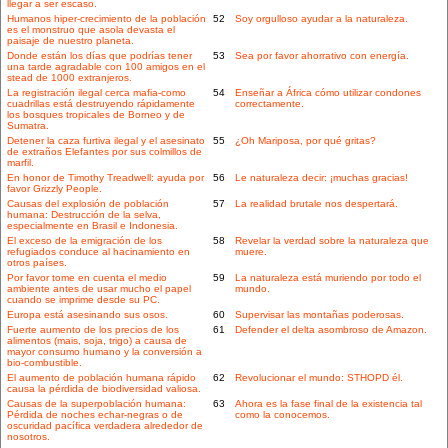
llegar a ser escaso.
Humanos hiper-crecimiento de la población
52
Soy orgulloso ayudar a la naturaleza.
es el monstruo que asola devasta el
paisaje de nuestro planeta.
Donde están los días que podrías tener
53
Sea por favor ahorrativo con energía.
una tarde agradable con 100 amigos en el
stead de 1000 extranjeros.
La registración ilegal cerca mafia-como
54
Enseñar a África cómo utilizar condones
cuadrillas está destruyendo rápidamente
correctamente.
los bosques tropicales de Borneo y de
Sumatra.
Detener la caza furtiva ilegal y el asesinato
55
¿Oh Mariposa, por qué gritas?
de extraños Elefantes por sus colmillos de
marfil.
En honor de Timothy Treadwell: ayuda por
56
Le naturaleza decir: ¡muchas gracias!
favor Grizzly People.
Causas del explosión de población
57
La realidad brutale nos despertará.
humana: Destrucción de la selva,
especialmente en Brasil e Indonesia.
El exceso de la emigración de los
58
Revelar la verdad sobre la naturaleza que
refugiados conduce al hacinamiento en
muere.
otros países.
Por favor tome en cuenta el medio
59
La naturaleza está muriendo por todo el
ambiente antes de usar mucho el papel
mundo.
cuando se imprime desde su PC.
Europa está asesinando sus osos.
60
Supervisar las montañas poderosas.
Fuerte aumento de los precios de los
61
Defender el delta asombroso de Amazon.
alimentos (mais, soja, trigo) a causa de
mayor consumo humano y la conversión a
bio-combustible.
El aumento de población humana rápido
62
Revolucionar el mundo: STHOPD él.
causa la pérdida de biodiversidad valiosa.
Causas de la superpoblación humana:
63
Ahora es la fase final de la existencia tal
Pérdida de noches echar-negras o de
como la conocemos.
oscuridad pacífica verdadera alrededor de
nosotros.