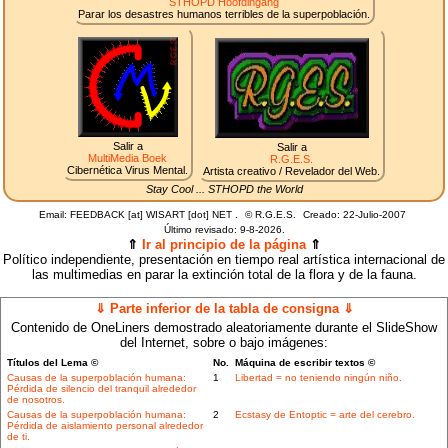
STHOPD Hoofdingang
Parar los desastres humanos terribles de la superpoblación.
Salir a
Salir a
MultiMedia Boek
R.G.E.S.
Cibernética Virus Mental.
Artista creativo / Revelador del Web.
Stay Cool ... STHOPD the World
Email: FEEDBACK [at] WISART [dot] NET .
©
R.G.E.S.
Creado: 22-Julio-2007
Último revisado:
9-8-2026.
⇑
Ir al principio de la página
⇑
Político independiente, presentación en tiempo real artística internacional de
las multimedias en parar la extinción total de la flora y de la fauna.
⇓ Parte inferior de la tabla de consigna ⇓
Contenido de OneLiners demostrado aleatoriamente durante el SlideShow
del Internet, sobre o bajo imágenes:
Títulos del Lema ©
No.
Máquina de escribir textos ©
Causas de la superpoblación humana:
1
Libertad = no teniendo ningún niño.
Pérdida de silencio del tranquil alrededor
de nosotros.
Causas de la superpoblación humana:
2
Ecstasy de Entoptic = arte del cerebro.
Pérdida de aislamiento personal alrededor
de ti.