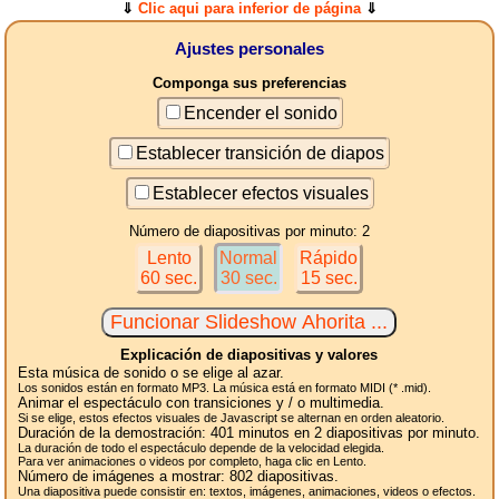
⇓
Clic aqui para inferior de página
⇓
Ajustes personales
Componga sus preferencias
Encender el sonido
Establecer transición de diapos
Establecer efectos visuales
Número de diapositivas por minuto: 2
Lento
Normal
Rápido
60 sec.
30 sec.
15 sec.
Explicación de diapositivas y valores
Esta música de sonido o se elige al azar.
Los sonidos están en formato MP3. La música está en formato MIDI (* .mid).
Animar el espectáculo con transiciones y / o multimedia.
Si se elige, estos efectos visuales de Javascript se alternan en orden aleatorio.
Duración de la demostración:
401
minutos en 2
diapositivas
por minuto.
La duración de todo el espectáculo depende de la velocidad elegida.
Para ver animaciones o videos por completo, haga clic en Lento.
Número de imágenes a mostrar:
802
diapositivas.
Una diapositiva puede consistir en: textos, imágenes, animaciones, videos o efectos.