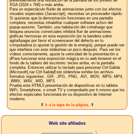
preferiblemente una resolución de la pantalla de los pixeles de
XGA (1024 x 768) o más arriba.
Para un espectáculo fluido de animaciones junto con los efectos
visuales especiales (Javascript), necesitas un procesador rápido.
Si quisieras que la demostración funcionara en una pantalla
completa, necesitas inhabilitar cualquier software activo del
popup-asesino. También, una habitación del cortafuego que
bloquea anuncios comerciales inhibirá fluir de animaciones
gráficas hermosas en esta exposición (es la bandera sobre
agitaApagar por favor el screensaver del defecto en tu
computadora (o ajustar la gestión de la energía), porque puede ser
que interfiera con este slideshow un poco después. Para ver los
vídeos correctamente, ajuste la velocidad de la presentación a
dPara funcionar esta exposición mágica en tu web browser en el
fondo de tu tablero del escritorio: tecleo arriba, en la pantalla
completa. Entonces utilizar tu teclado para presionar Ctrl-Salida
(Microsoft).nar Ctrl-SalidaEste slideshow exhibe los archivo-
formatos siguientes: .GIF, .JPG, .PNG, .AVI, .MOV, .MPG, MP4,
.WMV, .WAV, .MID, .MP3.
Prueba este HTML5 presentación de diapositivas en tu tableta
WiFi, Smartphone, o smart TV y comprobarlo por ti mismo que los
efectos especiales funcionará en su dispositivo de Internet
moderno.
⇑
Ir a la tapa de la página.
⇑
Web site afiliados