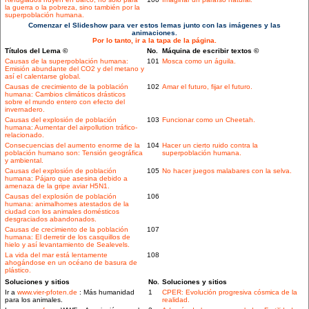
la guerra o la pobreza, sino también por la
superpoblación humana.
Comenzar el Slideshow para ver estos lemas junto con las imágenes y las
animaciones.
Por lo tanto, ir a la tapa de la página.
Títulos del Lema ©
No.
Máquina de escribir textos ©
Causas de la superpoblación humana:
101
Mosca como un águila.
Emisión abundante del CO2 y del metano y
así el calentarse global.
Causas de crecimiento de la población
102
Amar el futuro, fijar el futuro.
humana: Cambios climáticos drásticos
sobre el mundo entero con efecto del
invernadero.
Causas del explosión de población
103
Funcionar como un Cheetah.
humana: Aumentar del airpollution tráfico-
relacionado.
Consecuencias del aumento enorme de la
104
Hacer un cierto ruido contra la
población humano son: Tensión geográfica
superpoblación humana.
y ambiental.
Causas del explosión de población
105
No hacer juegos malabares con la selva.
humana: Pájaro que asesina debido a
amenaza de la gripe aviar H5N1.
Causas del explosión de población
106
humana: animalhomes atestados de la
ciudad con los animales domésticos
desgraciados abandonados.
Causas de crecimiento de la población
107
humana: El derretir de los casquillos de
hielo y así levantamiento de Sealevels.
La vida del mar está lentamente
108
ahogándose en un océano de basura de
plástico.
Soluciones y sitios
No.
Soluciones y sitios
Ir a
www.vier-pfoten.de
: Más humanidad
1
CPER: Evolución progresiva cósmica de la
para los animales.
realidad.