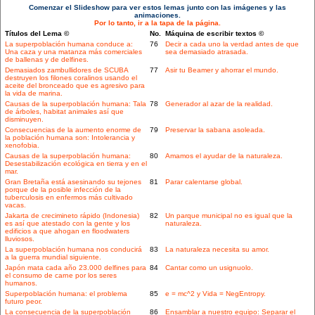
Comenzar el Slideshow para ver estos lemas junto con las imágenes y las
animaciones.
Por lo tanto, ir a la tapa de la página.
Títulos del Lema ©
No.
Máquina de escribir textos ©
La superpoblación humana conduce a:
76
Decir a cada uno la verdad antes de que
Una caza y una matanza más comerciales
sea demasiado atrasada.
de ballenas y de delfines.
Demasiados zambullidores de SCUBA
77
Asir tu Beamer y ahorrar el mundo.
destruyen los filones coralinos usando el
aceite del bronceado que es agresivo para
la vida de marina.
Causas de la superpoblación humana: Tala
78
Generador al azar de la realidad.
de árboles, habitat animales así que
disminuyen.
Consecuencias de la aumento enorme de
79
Preservar la sabana asoleada.
la población humana son: Intolerancia y
xenofobia.
Causas de la superpoblación humana:
80
Amamos el ayudar de la naturaleza.
Desestabilización ecológica en tierra y en el
mar.
Gran Bretaña está asesinando su tejones
81
Parar calentarse global.
porque de la posible infección de la
tuberculosis en enfermos más cultivado
vacas.
Jakarta de crecimineto rápido (Indonesia)
82
Un parque municipal no es igual que la
es así que atestado con la gente y los
naturaleza.
edificios a que ahogan en floodwaters
lluviosos.
La superpoblación humana nos conducirá
83
La naturaleza necesita su amor.
a la guerra mundial siguiente.
Japón mata cada año 23.000 delfines para
84
Cantar como un usignuolo.
el consumo de carne por los seres
humanos.
Superpoblación humana: el problema
85
e = mc^2 y Vida = NegEntropy.
futuro peor.
La consecuencia de la superpoblación
86
Ensamblar a nuestro equipo: Separar el