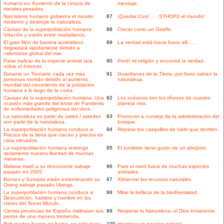
humana es: Aumento de la cintura de
mensaje.
metales pesados.
Narcisismo humano gobierna el mundo
87
¡Quedar Cool . . . STHOPD el mundo!
moderno y destruye la naturaleza.
Causas de la superpoblación humana:
88
Crecer como un Giraffe.
Irritación y estrés entre ciudadanos.
El gran filón de barrera australiano
89
La verdad está hacia fuera allí . . .
degradará rápidamente debido a
calentarse global del mar.
Parar traficar de la especie animal rara
90
Perdí mi religión y encontré la verdad.
sobre el Internet.
Durante un Tsunami, cada vez más
91
Guardianes de la Tierra, por favor salven la
personas morirán debido al aumento
naturaleza.
mundial del crecimiento de la población
humana a lo largo de la costa.
Causas de la superpoblación humana: Una
92
Los océanos son los riñones de nuestro
ocasión más grande del brote de Pandemic
planeta vivo.
de enfermedades peligrosas del virus.
La naturaleza es parte de usted / ustedes
93
Promover a consejo de la administración del
son parte de la naturaleza.
bosque.
La superpoblación humana conduce a:
94
Reparar los casquillos de hielo que derriten.
Precios de la tierra que crecen y precios de
casa elevados.
La superpoblación humana restringe
95
El zumbido tiene gusto de un abejorro.
seriamente nuestra libertad de muchas
maneras.
Malasia mató a su rinoceronte salvaje
96
Pare el morir fuera de muchas especies
pasado en 2005.
animales.
Borneo y Sumatra están exterminando su
97
Alimentar los recursos naturales.
Orang salvaje pasado Utangs.
La superpoblación humana conduce a:
98
Mirar la belleza de la biodiversidad.
Desnutrición, hambre y hambre en los
cteres del Tercer Mundo.
Ciertas provincias de España maltratan sus
99
Respetar la Naturaleza, el Dios inmanente.
perros de una manera tremenda.
Refugiados huyen en barco, no sólo para
100
Imaginar un paraíso natural.