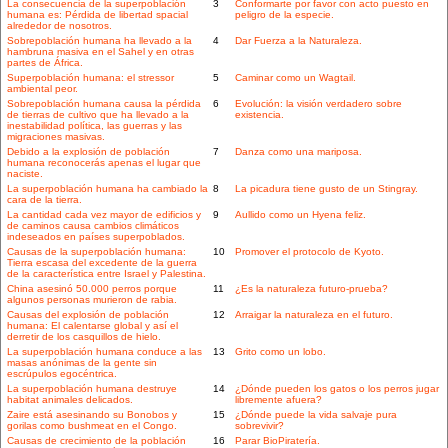
La consecuencia de la superpoblación
3
Conformarte por favor con acto puesto en
humana es: Pérdida de libertad spacial
peligro de la especie.
alrededor de nosotros.
Sobrepoblación humana ha llevado a la
4
Dar Fuerza a la Naturaleza.
hambruna masiva en el Sahel y en otras
partes de África.
Superpoblación humana: el stressor
5
Caminar como un Wagtail.
ambiental peor.
Sobrepoblación humana causa la pérdida
6
Evolución: la visión verdadero sobre
de tierras de cultivo que ha llevado a la
existencia.
inestabilidad política, las guerras y las
migraciones masivas.
Debido a la explosión de población
7
Danza como una mariposa.
humana reconocerás apenas el lugar que
naciste.
La superpoblación humana ha cambiado la
8
La picadura tiene gusto de un Stingray.
cara de la tierra.
La cantidad cada vez mayor de edificios y
9
Aullido como un Hyena feliz.
de caminos causa cambios climáticos
indeseados en países superpoblados.
Causas de la superpoblación humana:
10
Promover el protocolo de Kyoto.
Tierra escasa del excedente de la guerra
de la característica entre Israel y Palestina.
China asesinó 50.000 perros porque
11
¿Es la naturaleza futuro-prueba?
algunos personas murieron de rabia.
Causas del explosión de población
12
Arraigar la naturaleza en el futuro.
humana: El calentarse global y así el
derretir de los casquillos de hielo.
La superpoblación humana conduce a las
13
Grito como un lobo.
masas anónimas de la gente sin
escrúpulos egocéntrica.
La superpoblación humana destruye
14
¿Dónde pueden los gatos o los perros jugar
habitat animales delicados.
libremente afuera?
Zaire está asesinando su Bonobos y
15
¿Dónde puede la vida salvaje pura
gorilas como bushmeat en el Congo.
sobrevivir?
Causas de crecimiento de la población
16
Parar BioPiratería.