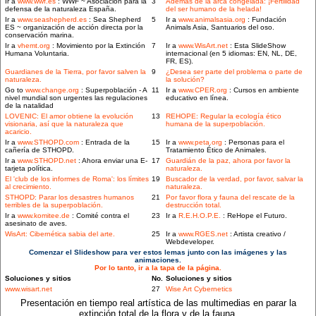
Ir a
www.wwf.es
: WWF ~ Asociación para la
3
Además de la arca congelada: ¡Fertilidad
defensa de la naturaleza España.
del ser humano de la helada!
Ir a
www.seashepherd.es
: Sea Shepherd
5
Ir a
www.animalsasia.org
: Fundación
ES ~ organización de acción directa por la
Animals Asia, Santuarios del oso.
conservación marina.
Ir a
vhemt.org
: Movimiento por la Extinción
7
Ir a
www.WisArt.net
: Esta SlideShow
Humana Voluntaria.
internacional (en 5 idiomas: EN, NL, DE,
FR, ES).
Guardianes de la Tierra, por favor salven la
9
¿Desea ser parte del problema o parte de
naturaleza.
la solución?
Go to
www.change.org
: Superpoblación - A
11
Ir a
www.CPER.org
: Cursos en ambiente
nivel mundial son urgentes las regulaciones
educativo en línea.
de la natalidad
LOVENIC: El amor obtiene la evolución
13
REHOPE: Regular la ecología ético
visionaria, así que la naturaleza que
humana de la superpoblación.
acaricio.
Ir a
www.STHOPD.com
: Entrada de la
15
Ir a
www.peta.org
: Personas para el
cañería de STHOPD.
Tratamiento Ético de Animales.
Ir a
www.STHOPD.net
: Ahora enviar una E-
17
Guardián de la paz, ahora por favor la
tarjeta política.
naturaleza.
El 'club de los informes de Roma': los límites
19
Buscador de la verdad, por favor, salvar la
al crecimiento.
naturaleza.
STHOPD: Parar los desastres humanos
21
Por favor flora y fauna del rescate de la
terribles de la superpoblación.
destrucción total.
Ir a
www.komitee.de
: Comité contra el
23
Ir a
R.E.H.O.P.E.
: ReHope el Futuro.
asesinato de aves.
WisArt: Cibernética sabia del arte.
25
Ir a
www.RGES.net
: Artista creativo /
Webdeveloper.
Comenzar el Slideshow para ver estos lemas junto con las imágenes y las
animaciones.
Por lo tanto, ir a la tapa de la página.
Soluciones y sitios
No.
Soluciones y sitios
www.wisart.net
27
Wise Art Cybernetics
Presentación en tiempo real artística de las multimedias en parar la
extinción total de la flora y de la fauna.