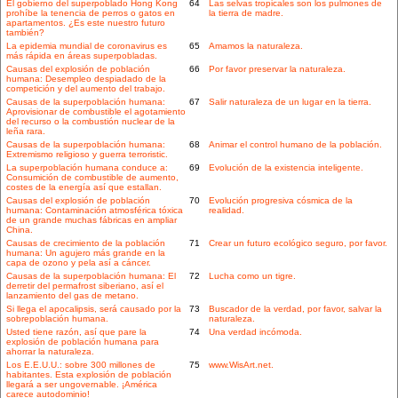
El gobierno del superpoblado Hong Kong
64
Las selvas tropicales son los pulmones de
prohíbe la tenencia de perros o gatos en
la tierra de madre.
apartamentos. ¿Es este nuestro futuro
también?
La epidemia mundial de coronavirus es
65
Amamos la naturaleza.
más rápida en áreas superpobladas.
Causas del explosión de población
66
Por favor preservar la naturaleza.
humana: Desempleo despiadado de la
competición y del aumento del trabajo.
Causas de la superpoblación humana:
67
Salir naturaleza de un lugar en la tierra.
Aprovisionar de combustible el agotamiento
del recurso o la combustión nuclear de la
leña rara.
Causas de la superpoblación humana:
68
Animar el control humano de la población.
Extremismo religioso y guerra terroristic.
La superpoblación humana conduce a:
69
Evolución de la existencia inteligente.
Consumición de combustible de aumento,
costes de la energía así que estallan.
Causas del explosión de población
70
Evolución progresiva cósmica de la
humana: Contaminación atmosférica tóxica
realidad.
de un grande muchas fábricas en ampliar
China.
Causas de crecimiento de la población
71
Crear un futuro ecológico seguro, por favor.
humana: Un agujero más grande en la
capa de ozono y pela así a cáncer.
Causas de la superpoblación humana: El
72
Lucha como un tigre.
derretir del permafrost siberiano, así el
lanzamiento del gas de metano.
Si llega el apocalipsis, será causado por la
73
Buscador de la verdad, por favor, salvar la
sobrepoblación humana.
naturaleza.
Usted tiene razón, así que pare la
74
Una verdad incómoda.
explosión de población humana para
ahorrar la naturaleza.
Los E.E.U.U.: sobre 300 millones de
75
www.WisArt.net.
habitantes. Esta explosión de población
llegará a ser ungovernable. ¡América
carece autodominio!