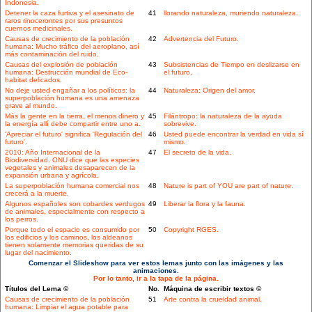
Indonesia.
Detener la caza furtiva y el asesinato de
41
llorando naturaleza, muriendo naturaleza.
raros rinocerontes por sus presuntos
cuernos medicinales.
Causas de crecimiento de la población
42
Advertencia del Futuro.
humana: Mucho tráfico del aeroplano, así
más contaminación del ruido.
Causas del explosión de población
43
Subsistencias de Tiempo en deslizarse en
humana: Destrucción mundial de Eco-
el futuro.
habitat delicados.
No deje usted engañar a los políticos: la
44
Naturaleza: Origen del amor.
superpoblación humana es una amenaza
grave al mundo.
Más la gente en la tierra, el menos dinero y
45
Filántropo: la naturaleza de la ayuda
la energía allí debe compartir entre uno a.
sobrevive.
'Apreciar el futuro' significa 'Regulación del
46
Usted puede encontrar la verdad en vida sí
futuro'.
mismo.
2010: Año Internacional de la
47
El secreto de la vida.
Biodiversidad. ONU dice que las especies
vegetales y animales desaparecen de la
expansión urbana y agrícola.
La superpoblación humana comercial nos
48
Nature is part of YOU are part of nature.
crecerá a la muerte.
Algunos españoles son cobardes verdugos
49
Liberar la flora y la fauna.
de animales, especialmente con respecto a
los perros.
Porque todo el espacio es consumido por
50
Copyright RGES.
los edificios y los caminos, los aldeanos
tienen solamente memorias queridas de su
lugar del nacimiento.
Comenzar el Slideshow para ver estos lemas junto con las imágenes y las
animaciones.
Por lo tanto, ir a la tapa de la página.
Títulos del Lema ©
No.
Máquina de escribir textos ©
Causas de crecimiento de la población
51
Arte contra la crueldad animal.
humana: Limpiar el agua potable para