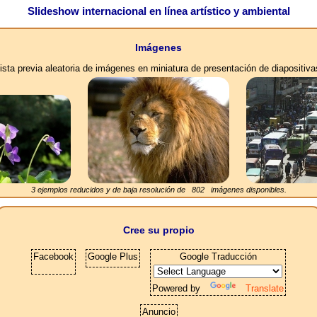
Slideshow internacional en línea artístico y ambiental
Imágenes
ista previa aleatoria de imágenes en miniatura de presentación de diapositiva
3 ejemplos reducidos y de baja resolución de
802
imágenes disponibles.
Cree su propio
Facebook
Google Plus
Google Traducción
Powered by
Translate
Anuncio