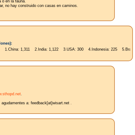
a o en la fauna.
ugar, no hay construido con casas en caminos.
lones):
: 1,311 2.India: 1,122 3.USA: 300 4.Indonesia: 225 5.Brasil: 187 6.Pa
.sthopd.net
.
s agudamentes a: feedback[at]wisart.net .