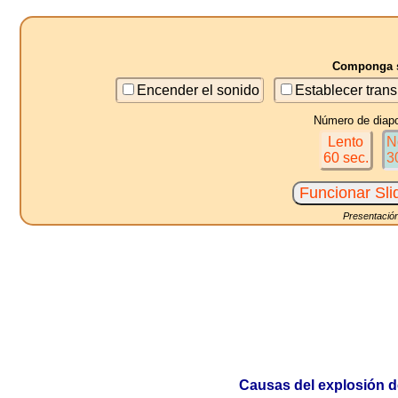
Componga s
Encender el sonido
Establecer trans
Número de diapo
Lento
N
60 sec.
3
Presentación
Causas del explosión de