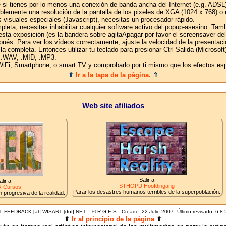
 si tienes por lo menos una conexión de banda ancha del Internet (e.g. ADSL)
eriblemente una resolución de la pantalla de los pixeles de XGA (1024 x 768) o 
 visuales especiales (Javascript), necesitas un procesador rápido.
pleta, necesitas inhabilitar cualquier software activo del popup-asesino. Tam
sta exposición (es la bandera sobre agitaApagar por favor el screensaver del 
pués. Para ver los vídeos correctamente, ajuste la velocidad de la presentac
talla completa. Entonces utilizar tu teclado para presionar Ctrl-Salida (Microso
 .WAV, .MID, .MP3.
iFi, Smartphone, o smart TV y comprobarlo por ti mismo que los efectos espe
⇑
Ir a la tapa de la página.
⇑
Web site afiliados
Salir a
alir a
STHOPD Hoofdingang
 Cursos
Parar los desastres humanos terribles de la superpoblación.
 progresiva de la realidad.
l: FEEDBACK [at] WISART [dot] NET .
©
R.G.E.S.
Creado: 22-Julio-2007
Último revisado:
6-8-
⇑
Ir al principio de la página
⇑