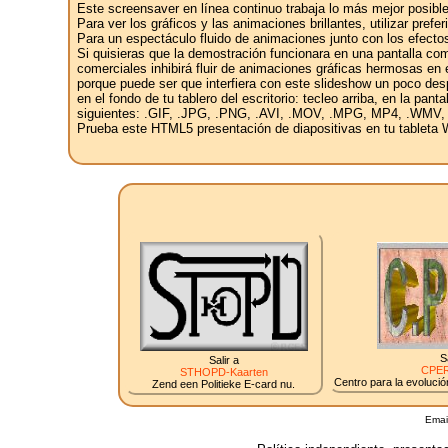
Este screensaver en línea continuo trabaja lo más mejor posible
Para ver los gráficos y las animaciones brillantes, utilizar pref
Para un espectáculo fluido de animaciones junto con los efectos
Si quisieras que la demostración funcionara en una pantalla com
comerciales inhibirá fluir de animaciones gráficas hermosas en e
porque puede ser que interfiera con este slideshow un poco des
en el fondo de tu tablero del escritorio: tecleo arriba, en la pan
siguientes: .GIF, .JPG, .PNG, .AVI, .MOV, .MPG, MP4, .WMV,
Prueba este HTML5 presentación de diapositivas en tu tableta W
S
Salir a
CPER
STHOPD-Kaarten
Centro para la evolución
Zend een Politieke E-card nu.
Emai