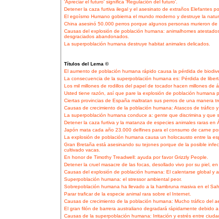
'Apreciar el futuro' significa 'Regulación del futuro'.
Detener la caza furtiva ilegal y el asesinato de extraños Elefantes por
El egoísmo Humano gobierna el mundo moderno y destruye la natur
China asesinó 50.000 perros porque algunos personas murieron de 
Causas del explosión de población humana: animalhomes atestados 
desgraciados abandonados.
La superpoblación humana destruye habitat animales delicados.
Títulos del Lema ©
El aumento de población humana rápido causa la pérdida de biodive
La consecuencia de la superpoblación humana es: Pérdida de libert
Los mil millones de rodillos del papel de tocador hacen millones de á
Usted tiene razón, así que pare la explosión de población humana pa
Ciertas provincias de España maltratan sus perros de una manera t
Causas de crecimiento de la población humana: Atascos de tráfico y
La superpoblación humana conduce a: gente que discrimina y que
Detener la caza furtiva y la matanza de especies animales raras en Á
Japón mata cada año 23.000 delfines para el consumo de carne po
La explosión de población humana causa un holocausto entre la esp
Gran Bretaña está asesinando su tejones porque de la posible infec
cultivado vacas.
En honor de Timothy Treadwell: ayuda por favor Grizzly People.
Detener la cruel masacre de las focas, desollado vivo por su piel, en
Causas del explosión de población humana: El calentarse global y así 
Superpoblación humana: el stressor ambiental peor.
Sobrepoblación humana ha llevado a la hambruna masiva en el Sahel
Parar traficar de la especie animal rara sobre el Internet.
Causas de crecimiento de la población humana: Mucho tráfico del ae
El gran filón de barrera australiano degradará rápidamente debido a 
Causas de la superpoblación humana: Irritación y estrés entre ciud