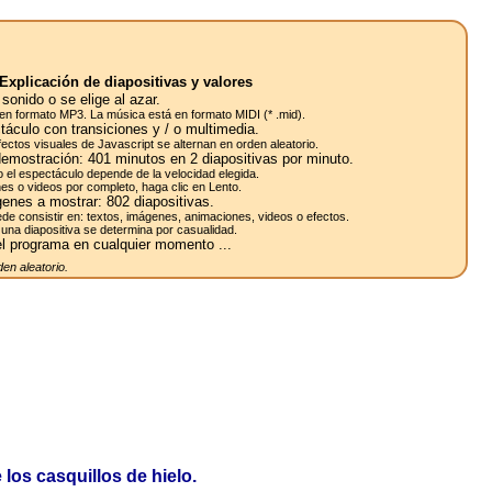
Explicación de diapositivas y valores
sonido o se elige al azar.
en formato MP3. La música está en formato MIDI (* .mid).
táculo con transiciones y / o multimedia.
efectos visuales de Javascript se alternan en orden aleatorio.
demostración:
401
minutos en 2
diapositivas
por minuto.
o el espectáculo depende de la velocidad elegida.
es o videos por completo, haga clic en Lento.
enes a mostrar:
802
diapositivas.
de consistir en: textos, imágenes, animaciones, videos o efectos.
una diapositiva se determina por casualidad.
l programa en cualquier momento ...
en aleatorio.
los casquillos de hielo.