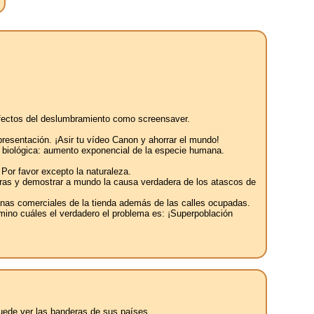
s efectos del deslumbramiento como screensaver.
 presentación. ¡Asir tu vídeo Canon y ahorrar el mundo!
al biológica: aumento exponencial de la especie humana.
 Por favor excepto la naturaleza.
reteras y demostrar a mundo la causa verdadera de los atascos de
tanas comerciales de la tienda además de las calles ocupadas.
amino cuáles el verdadero el problema es: ¡Superpoblación
puede ver las banderas de sus países.