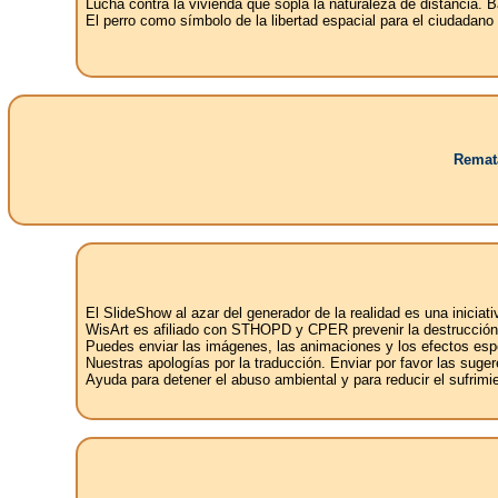
Lucha contra la vivienda que sopla la naturaleza de distancia. Ba
El perro como símbolo de la libertad espacial para el ciudadano
Remata
El SlideShow al azar del generador de la realidad es una iniciat
WisArt es afiliado con STHOPD y CPER prevenir la destrucción d
Puedes enviar las imágenes, las animaciones y los efectos espe
Nuestras apologías por la traducción. Enviar por favor las sugere
Ayuda para detener el abuso ambiental y para reducir el sufrimi