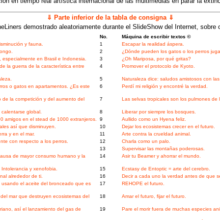
ón en tiempo real artística internacional de las multimedias en parar la extinci
⇓ Parte inferior de la tabla de consigna ⇓
eLiners demostrado aleatoriamente durante el SlideShow del Internet, sobre 
No.
Máquina de escribir textos ©
isminución y fauna.
1
Escapar la realidad áspera.
Congo.
2
¿Dónde pueden los gatos o los perros juga
 especialmente en Brasil e Indonesia.
3
¿Oh Mariposa, por qué gritas?
 la guerra de la característica entre
4
Promover el protocolo de Kyoto.
leza.
5
Naturaleza dice: saludos amistosos con las
rros o gatos en apartamentos. ¿Es este
6
Perdí mi religión y encontré la verdad.
de la competición y del aumento del
7
Las selvas tropicales son los pulmones de l
 calentarse global.
8
Liberar por siempre los bosques.
0 amigos en el stead de 1000 extranjeros.
9
Aullido como un Hyena feliz.
ales así que disminuyen.
10
Dejar los ecosistemas crecer en el futuro.
rra y en el mar.
11
Arte contra la crueldad animal.
te con respecto a los perros.
12
Charla como un palo.
13
Supervisar las montañas poderosas.
 a causa de mayor consumo humano y la
14
Asir tu Beamer y ahorrar el mundo.
ntolerancia y xenofobia.
15
Ecstasy de Entoptic = arte del cerebro.
al alrededor de ti.
16
Decir a cada uno la verdad antes de que 
 usando el aceite del bronceado que es
17
REHOPE el futuro.
 del mar que destruyen ecosistemas del
18
Amar el futuro, fijar el futuro.
riano, así el lanzamiento del gas de
19
Pare el morir fuera de muchas especies an