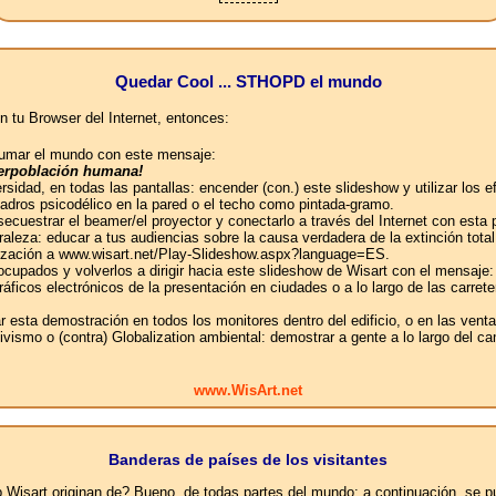
Quedar Cool ... STHOPD el mundo
n tu Browser del Internet, entonces:
abrumar el mundo con este mensaje:
uperpoblación humana!
ersidad, en todas las pantallas: encender (con.) este slideshow y utilizar lo
uadros psicodélico en la pared o el techo como pintada-gramo.
 secuestrar el beamer/el proyector y conectarlo a través del Internet con esta
aleza: educar a tus audiencias sobre la causa verdadera de la extinción tot
ganización a www.wisart.net/Play-Slideshow.aspx?language=ES.
 ocupados y volverlos a dirigir hacia este slideshow de Wisart con el mensaje:
 gráficos electrónicos de la presentación en ciudades o a lo largo de las car
ar esta demostración en todos los monitores dentro del edificio, o en las ven
ivismo o (contra) Globalization ambiental: demostrar a gente a lo largo del c
www.WisArt.net
Banderas de países de los visitantes
eb Wisart originan de? Bueno, de todas partes del mundo: a continuación, se 