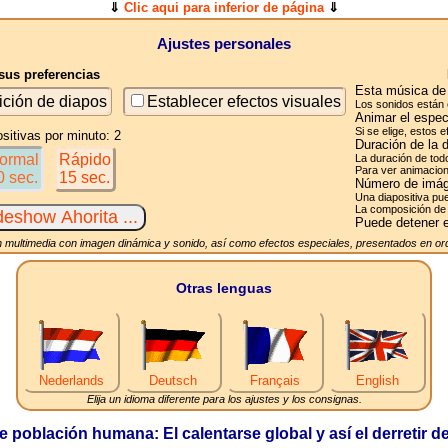
⇓
Clic aqui para inferior de página
⇓
Ajustes personales
us preferencias
Esta música de 
ición de diapos
Establecer efectos visuales
Los sonidos están 
Animar el espec
Si se elige, estos 
sitivas por minuto: 2
Duración de la 
ormal
Rápido
La duración de tod
Para ver animacion
0 sec.
15 sec.
Número de imág
Una diapositiva pue
La composición de 
Puede detener e
 multimedia con imagen dinámica y sonido, así como efectos especiales, presentados en ord
Otras lenguas
Nederlands
Deutsch
Français
English
Elija un idioma diferente para los ajustes y los consignas.
 población humana: El calentarse global y así el derretir de 