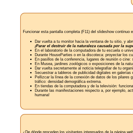
Funcionar esta pantalla completa (F11) del slideshow continuo e
Dar vuelta a tu monitor hacia la ventana de tu sitio, y 
¡Parar el destruir de la naturaleza causada por la s
En el laboratorio de la computadora de tu escuela o univ
Durante HouseParties o en la discoteca: proyectar los c
En pasillos de la conferencia, lugares de reunión o cine:
En Musea, jardines zoológicos o exposiciones de la natur
Dar vuelta secretamente al noticia telegrafiar de tu or
Secuestrar a tableros de publicidad digitales en galerías
Pellizcar la línea de la conexión de datos de los pilares
tráfico: densidad demográfica extrema.
En tiendas de la computadora y de la televisión: funcion
Durante las manifestaciones respecto a, por ejemplo, act
humana!
¿De dónde proceden los visitantes interesados ​​de la página w