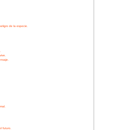
eligro de la especie.
.
vive.
ensaje.
.
mal.
l futuro.