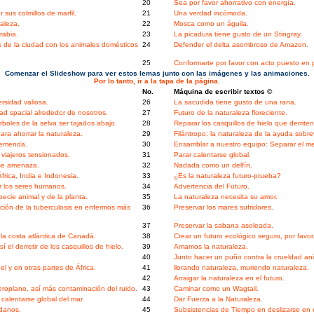
20
Sea por favor ahorrativo con energía.
 sus colmillos de marfil.
21
Una verdad incómoda.
aleza.
22
Mosca como un águila.
rabia.
23
La picadura tiene gusto de un Stingray.
de la ciudad con los animales domésticos
24
Defender el delta asombroso de Amazon.
25
Conformarte por favor con acto puesto en p
Comenzar el Slideshow para ver estos lemas junto con las imágenes y las animaciones.
Por lo tanto, ir a la tapa de la página.
No.
Máquina de escribir textos ©
rsidad valiosa.
26
La sacudida tiene gusto de una rana.
ad spacial alrededor de nosotros.
27
Futuro de la naturaleza floreciente.
rboles de la selva ser tajados abajo.
28
Reparar los casquillos de hielo que derriten
ra ahorrar la naturaleza.
29
Filántropo: la naturaleza de la ayuda sobre
remenda.
30
Ensamblar a nuestro equipo: Separar el m
 viajeros tensionados.
31
Parar calentarse global.
 se amenaza.
32
Nadada como un delfín.
frica, India e Indonesia.
33
¿Es la naturaleza futuro-prueba?
r los seres humanos.
34
Advertencia del Futuro.
ecie animal y de la planta.
35
La naturaleza necesita su amor.
ción de la tuberculosis en enfermos más
36
Preservar los mares sufridores.
37
Preservar la sabana asoleada.
 la costa atlántica de Canadá.
38
Crear un futuro ecológico seguro, por favor
el derretir de los casquillos de hielo.
39
Amamos la naturaleza.
40
Junto hacer un puño contra la crueldad ani
 y en otras partes de África.
41
llorando naturaleza, muriendo naturaleza.
42
Arraigar la naturaleza en el futuro.
roplano, así más contaminación del ruido.
43
Caminar como un Wagtail.
calentarse global del mar.
44
Dar Fuerza a la Naturaleza.
adanos.
45
Subsistencias de Tiempo en deslizarse en e