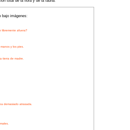
ón total de la flora y de la fauna.
o bajo imágenes:
r libremente afuera?
 manos y los pies.
a tierra de madre.
sea demasiado atrasada.
imales.