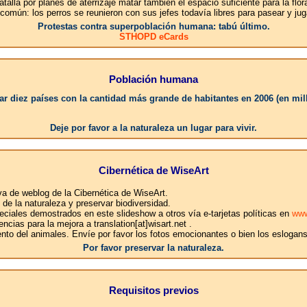
talla por planes de aterrizaje matar también el espacio suficiente para la flor
 común: los perros se reunieron con sus jefes todavía libres para pasear y j
Protestas contra superpoblación humana: tabú último.
STHOPD eCards
Población humana
r diez países con la cantidad más grande de habitantes en 2006 (en mil
1.China
Deje por favor a la naturaleza un lugar para vivir.
Cibernética de WiseArt
iva de weblog de la Cibernética de WiseArt.
e la naturaleza y preservar biodiversidad.
ciales demostrados en este slideshow a otros vía e-tarjetas políticas en
www
ncias para la mejora a translation[at]wisart.net .
ento del animales. Envíe por favor los fotos emocionantes o bien los eslogan
Por favor preservar la naturaleza.
Requisitos previos