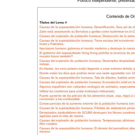
Político independiente, presentaci
Contenido de On
Títulos del Lema ©
Causas de la superpoblación humana: Desertificación, flora así de d
Zaire está asesinando su Bonobos y gorilas como bushmeat en el 
Causas del explosión de población humana: Destrucción de la selva,
Causas de la superpoblación humana: Tierra escasa del excedente de
Israel y Palestina.
Narcisismo humano gobierna el mundo moderno y destruye la natura
El gobierno del superpoblado Hong Kong prohíbe la tenencia de pe
nuestro futuro también?
Causas del explosión de población humana: Desempleo despiadado 
trabajo.
En Alaska, los osos polares están llegando a estar extintos debido a
Donde están los días que podrías tener una tarde agradable con 10
Causas de la superpoblación humana: Tala de árboles, habitat anim
Causas del explosión de población humana: Acumulación inútil en tie
Algunos españoles son cobardes verdugos de animales, especialmen
Utilizar los condones para evitar embarazo indeseado.
Fuerte aumento de los precios de los alimentos (mais, soja, trigo)
conversión a bio-combustible.
Consecuencias de la aumento enorme de la población humana son: I
Causas de la superpoblación humana: Pérdida de aislamiento person
Demasiados zambullidores de SCUBA destruyen los filones coralinos
agresivo para la vida de marina.
Causas del explosión de población humana: Temperaturas altísimas
filón coralino.
Causas de la superpoblación humana: El derretir del permafrost sibe
metano.