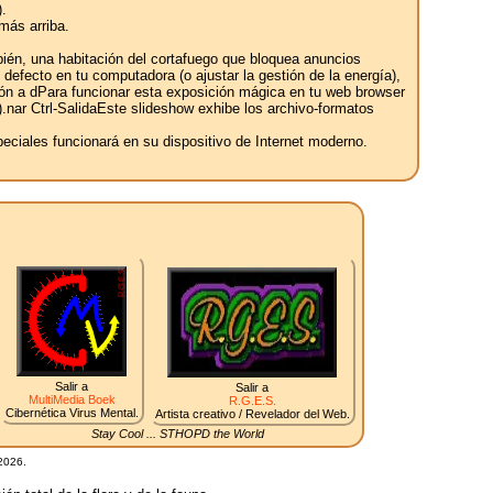
.
más arriba.
bién, una habitación del cortafuego que bloquea anuncios
defecto en tu computadora (o ajustar la gestión de la energía),
ión a dPara funcionar esta exposición mágica en tu web browser
ft).nar Ctrl-SalidaEste slideshow exhibe los archivo-formatos
ciales funcionará en su dispositivo de Internet moderno.
Salir a
Salir a
MultiMedia Boek
R.G.E.S.
Cibernética Virus Mental.
Artista creativo / Revelador del Web.
Stay Cool ... STHOPD the World
2026.