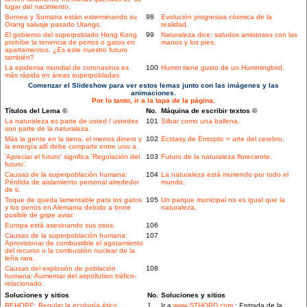
lugar del nacimiento.
Borneo y Sumatra están exterminando su
98
Evolución progresiva cósmica de la
Orang salvaje pasado Utangs.
realidad.
El gobierno del superpoblado Hong Kong
99
Naturaleza dice: saludos amistosos con las
prohíbe la tenencia de perros o gatos en
manos y los pies.
apartamentos. ¿Es este nuestro futuro
también?
La epidemia mundial de coronavirus es
100
Humm tiene gusto de un Hummingbird.
más rápida en áreas superpobladas.
Comenzar el Slideshow para ver estos lemas junto con las imágenes y las
animaciones.
Por lo tanto, ir a la tapa de la página.
Títulos del Lema ©
No.
Máquina de escribir textos ©
La naturaleza es parte de usted / ustedes
101
Silbar como una ballena.
son parte de la naturaleza.
Más la gente en la tierra, el menos dinero y
102
Ecstasy de Entoptic = arte del cerebro.
la energía allí debe compartir entre uno a.
'Apreciar el futuro' significa 'Regulación del
103
Futuro de la naturaleza floreciente.
futuro'.
Causas de la superpoblación humana:
104
La naturaleza está muriendo por todo el
Pérdida de aislamiento personal alrededor
mundo.
de ti.
Toque de queda lamentable para los gatos
105
Un parque municipal no es igual que la
y los perros en Alemania debido a brote
naturaleza.
posible de gripe aviar.
Europa está asesinando sus osos.
106
Causas de la superpoblación humana:
107
Aprovisionar de combustible el agotamiento
del recurso o la combustión nuclear de la
leña rara.
Causas del explosión de población
108
humana: Aumentar del airpollution tráfico-
relacionado.
Soluciones y sitios
No.
Soluciones y sitios
REHOPE: Regular la ecología ético
1
Ir a
www.STHOPD.com
: Entrada de la