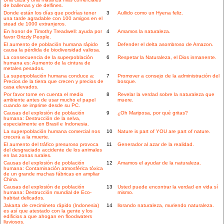
de ballenas y de delfines.
Donde están los días que podrías tener
3
Aullido como un Hyena feliz.
una tarde agradable con 100 amigos en el
stead de 1000 extranjeros.
En honor de Timothy Treadwell: ayuda por
4
Amamos la naturaleza.
favor Grizzly People.
El aumento de población humana rápido
5
Defender el delta asombroso de Amazon.
causa la pérdida de biodiversidad valiosa.
La consecuencia de la superpoblación
6
Respetar la Naturaleza, el Dios inmanente.
humana es: Aumento de la cintura de
metales pesados.
La superpoblación humana conduce a:
7
Promover a consejo de la administración del
Precios de la tierra que crecen y precios de
bosque.
casa elevados.
Por favor tome en cuenta el medio
8
Revelar la verdad sobre la naturaleza que
ambiente antes de usar mucho el papel
muere.
cuando se imprime desde su PC.
Causas del explosión de población
9
¿Oh Mariposa, por qué gritas?
humana: Destrucción de la selva,
especialmente en Brasil e Indonesia.
La superpoblación humana comercial nos
10
Nature is part of YOU are part of nature.
crecerá a la muerte.
El aumento del tráfico presuroso provoca
11
Generador al azar de la realidad.
del desgraciado accidente de los animales
en las zonas rurales.
Causas del explosión de población
12
Amamos el ayudar de la naturaleza.
humana: Contaminación atmosférica tóxica
de un grande muchas fábricas en ampliar
China.
Causas del explosión de población
13
Usted puede encontrar la verdad en vida sí
humana: Destrucción mundial de Eco-
mismo.
habitat delicados.
Jakarta de crecimineto rápido (Indonesia)
14
llorando naturaleza, muriendo naturaleza.
es así que atestado con la gente y los
edificios a que ahogan en floodwaters
lluviosos.