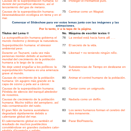
Causas de la superpoblación humana: El
74
Proteger el Permafrost puro.
derretir del permafrost siberiano, así el
lanzamiento del gas de metano.
Causas de la superpoblación humana:
75
Caminar como un Wagtail.
Desestabilización ecológica en tierra y en el
mar.
Comenzar el Slideshow para ver estos lemas junto con las imágenes y las
animaciones.
Por lo tanto, ir a la tapa de la página.
Títulos del Lema ©
No.
Máquina de escribir textos ©
La autogratificación humana gobierna el
76
La verdad está hacia fuera allí . . .
mundo moderno y destruye la naturaleza.
Superpoblación humana: el stressor
77
El secreto de la vida.
ambiental peor.
Durante un Tsunami, cada vez más
78
Libertad = no teniendo ningún niño.
personas morirán debido al aumento
mundial del crecimiento de la población
humana a lo largo de la costa.
No deje usted engañar a los políticos: la
79
Subsistencias de Tiempo en deslizarse en
superpoblación humana es una amenaza
el futuro.
grave al mundo.
Causas de crecimiento de la población
80
Animar el control humano de la población.
humana: Un agujero más grande en la
capa de ozono y pela así a cáncer.
Causas de la superpoblación humana:
81
Cantar como un usignuolo.
Pérdida de silencio del tranquil alrededor
de nosotros.
Causas de crecimiento de la población
82
Nadada como un delfín.
humana: Mucho tráfico del aeroplano, así
más contaminación del ruido.
El gran filón de barrera australiano
83
Los seres humanos forman el cerebro del
degradará rápidamente debido a
dios inmanente.
calentarse global del mar.
El calentamiento global es también el
84
Parar BioPiratería.
resultado de muchos pueblecitos
convirtiéndose en grandes ciudades calor-
pérdida d'hormigón y asfalto.