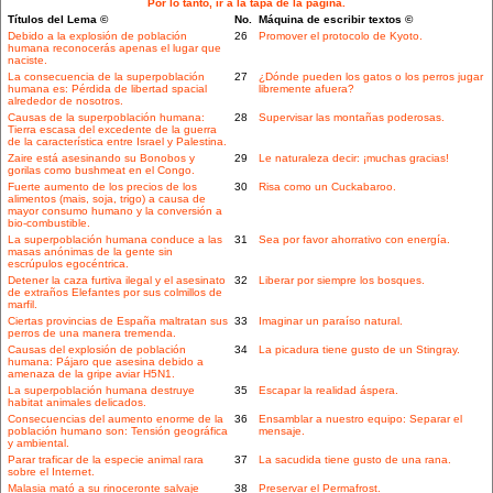
Por lo tanto, ir a la tapa de la página.
Títulos del Lema ©
No.
Máquina de escribir textos ©
Debido a la explosión de población
26
Promover el protocolo de Kyoto.
humana reconocerás apenas el lugar que
naciste.
La consecuencia de la superpoblación
27
¿Dónde pueden los gatos o los perros jugar
humana es: Pérdida de libertad spacial
libremente afuera?
alrededor de nosotros.
Causas de la superpoblación humana:
28
Supervisar las montañas poderosas.
Tierra escasa del excedente de la guerra
de la característica entre Israel y Palestina.
Zaire está asesinando su Bonobos y
29
Le naturaleza decir: ¡muchas gracias!
gorilas como bushmeat en el Congo.
Fuerte aumento de los precios de los
30
Risa como un Cuckabaroo.
alimentos (mais, soja, trigo) a causa de
mayor consumo humano y la conversión a
bio-combustible.
La superpoblación humana conduce a las
31
Sea por favor ahorrativo con energía.
masas anónimas de la gente sin
escrúpulos egocéntrica.
Detener la caza furtiva ilegal y el asesinato
32
Liberar por siempre los bosques.
de extraños Elefantes por sus colmillos de
marfil.
Ciertas provincias de España maltratan sus
33
Imaginar un paraíso natural.
perros de una manera tremenda.
Causas del explosión de población
34
La picadura tiene gusto de un Stingray.
humana: Pájaro que asesina debido a
amenaza de la gripe aviar H5N1.
La superpoblación humana destruye
35
Escapar la realidad áspera.
habitat animales delicados.
Consecuencias del aumento enorme de la
36
Ensamblar a nuestro equipo: Separar el
población humano son: Tensión geográfica
mensaje.
y ambiental.
Parar traficar de la especie animal rara
37
La sacudida tiene gusto de una rana.
sobre el Internet.
Malasia mató a su rinoceronte salvaje
38
Preservar el Permafrost.