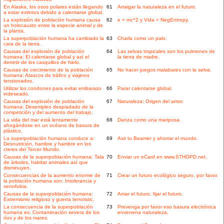
En Alaska, los osos polares están llegando
61
Arraigar la naturaleza en el futuro.
a estar extintos debido a calentarse global.
La explosión de población humana causa
62
e = mc^2 y Vida = NegEntropy.
un holocausto entre la especie animal y de
la planta.
La superpoblación humana ha cambiado la
63
Charla como un palo.
cara de la tierra.
Causas del explosión de población
64
Las selvas tropicales son los pulmones de
humana: El calentarse global y así el
la tierra de madre.
derretir de los casquillos de hielo.
Causas de crecimiento de la población
65
No hacer juegos malabares con la selva.
humana: Atascos de tráfico y viajeros
tensionados.
Utilizar los condones para evitar embarazo
66
Parar calentarse global.
indeseado.
Causas del explosión de población
67
Naturaleza: Origen del amor.
humana: Desempleo despiadado de la
competición y del aumento del trabajo.
La vida del mar está lentamente
68
Danza como una mariposa.
ahogándose en un océano de basura de
plástico.
La superpoblación humana conduce a:
69
Asir tu Beamer y ahorrar el mundo.
Desnutrición, hambre y hambre en los
cteres del Tercer Mundo.
Causas de la superpoblación humana: Tala
70
Enviar un eCard en www.STHOPD.net.
de árboles, habitat animales así que
disminuyen.
Consecuencias de la aumento enorme de
71
Crear un futuro ecológico seguro, por favor.
la población humana son: Intolerancia y
xenofobia.
Causas de la superpoblación humana:
72
Amar el futuro, fijar el futuro.
Extremismo religioso y guerra terroristic.
La consecuencia de la superpoblación
73
Prevenga por favor eso basura electrónica
humana es: Contaminación severa de los
envenena naturaleza.
ríos y de los mares.