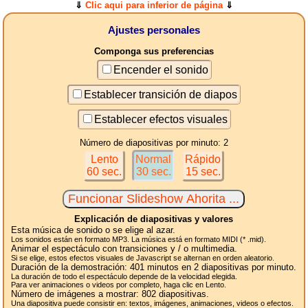
⇓
Clic aqui para inferior de página
⇓
Ajustes personales
Componga sus preferencias
Encender el sonido
Establecer transición de diapos
Establecer efectos visuales
Número de diapositivas por minuto: 2
Lento
Normal
Rápido
60 sec.
30 sec.
15 sec.
Explicación de diapositivas y valores
Esta música de sonido o se elige al azar.
Los sonidos están en formato MP3. La música está en formato MIDI (* .mid).
Animar el espectáculo con transiciones y / o multimedia.
Si se elige, estos efectos visuales de Javascript se alternan en orden aleatorio.
Duración de la demostración:
401
minutos en 2
diapositivas
por minuto.
La duración de todo el espectáculo depende de la velocidad elegida.
Para ver animaciones o videos por completo, haga clic en Lento.
Número de imágenes a mostrar:
802
diapositivas.
Una diapositiva puede consistir en: textos, imágenes, animaciones, videos o efectos.