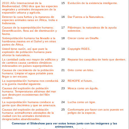
2010: Año Internacional de la
15
Evolución de la existencia inteligente.
Biodiversidad. ONU dice que las especies
vegetales y animales desaparecen de la
expansión urbana y agrícola.
Detener la caza furtiva y la matanza de
16
Dar Fuerza a la Naturaleza.
especies animales raras en África, India e
Indonesia.
Causas de la superpoblación humana:
17
Filántropo: la naturaleza de la ayuda
Desertificación, flora así de disminución y
sobrevive.
fauna.
Sobrepoblación humana ha llevado a la
18
Crecer como un Giraffe.
hambruna masiva en el Sahel y en otras
partes de África.
Usted tiene razón, así que pare la
19
Copyright RGES.
explosión de población humana para
ahorrar la naturaleza.
La cantidad cada vez mayor de edificios y
20
Reparar los casquillos de hielo que derriten.
de caminos causa cambios climáticos
indeseados en países superpoblados.
Causas de crecimiento de la población
21
Grito como un lobo.
humana: Limpiar el agua potable para
llegar a ser escaso.
La superpoblación humana nos conducirá
22
REHOPE el futuro.
a la guerra mundial siguiente.
Causas del explosión de población
23
Mosca como un águila.
humana: Temperaturas altísimas del mar
que destruyen ecosistemas del filón
coralino.
La superpoblación humana conduce a:
24
Lucha como un tigre.
gente que discrimina y que se amenaza.
Causas del explosión de población
25
Conformarte por favor con acto puesto en
humana: animalhomes atestados de la
peligro de la especie.
ciudad con los animales domésticos
desgraciados abandonados.
Comenzar el Slideshow para ver estos lemas junto con las imágenes y las
animaciones.