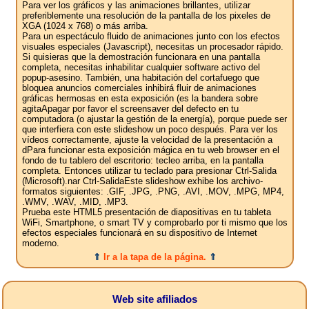
Para ver los gráficos y las animaciones brillantes, utilizar
preferiblemente una resolución de la pantalla de los pixeles de
XGA (1024 x 768) o más arriba.
Para un espectáculo fluido de animaciones junto con los efectos
visuales especiales (Javascript), necesitas un procesador rápido.
Si quisieras que la demostración funcionara en una pantalla
completa, necesitas inhabilitar cualquier software activo del
popup-asesino. También, una habitación del cortafuego que
bloquea anuncios comerciales inhibirá fluir de animaciones
gráficas hermosas en esta exposición (es la bandera sobre
agitaApagar por favor el screensaver del defecto en tu
computadora (o ajustar la gestión de la energía), porque puede ser
que interfiera con este slideshow un poco después. Para ver los
vídeos correctamente, ajuste la velocidad de la presentación a
dPara funcionar esta exposición mágica en tu web browser en el
fondo de tu tablero del escritorio: tecleo arriba, en la pantalla
completa. Entonces utilizar tu teclado para presionar Ctrl-Salida
(Microsoft).nar Ctrl-SalidaEste slideshow exhibe los archivo-
formatos siguientes: .GIF, .JPG, .PNG, .AVI, .MOV, .MPG, MP4,
.WMV, .WAV, .MID, .MP3.
Prueba este HTML5 presentación de diapositivas en tu tableta
WiFi, Smartphone, o smart TV y comprobarlo por ti mismo que los
efectos especiales funcionará en su dispositivo de Internet
moderno.
⇑
Ir a la tapa de la página.
⇑
Web site afiliados