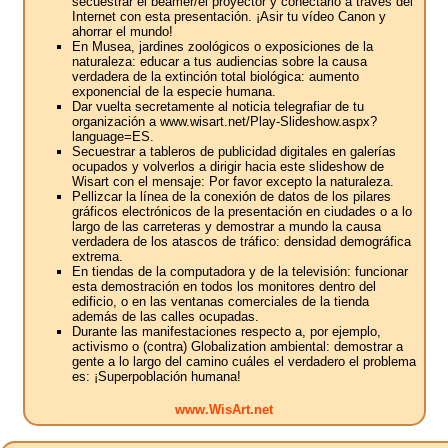
secuestrar el beamer/el proyector y conectarlo a través del
Internet con esta presentación. ¡Asir tu vídeo Canon y
ahorrar el mundo!
En Musea, jardines zoológicos o exposiciones de la
naturaleza: educar a tus audiencias sobre la causa
verdadera de la extinción total biológica: aumento
exponencial de la especie humana.
Dar vuelta secretamente al noticia telegrafiar de tu
organización a www.wisart.net/Play-Slideshow.aspx?
language=ES.
Secuestrar a tableros de publicidad digitales en galerías
ocupados y volverlos a dirigir hacia este slideshow de
Wisart con el mensaje: Por favor excepto la naturaleza.
Pellizcar la línea de la conexión de datos de los pilares
gráficos electrónicos de la presentación en ciudades o a lo
largo de las carreteras y demostrar a mundo la causa
verdadera de los atascos de tráfico: densidad demográfica
extrema.
En tiendas de la computadora y de la televisión: funcionar
esta demostración en todos los monitores dentro del
edificio, o en las ventanas comerciales de la tienda
además de las calles ocupadas.
Durante las manifestaciones respecto a, por ejemplo,
activismo o (contra) Globalization ambiental: demostrar a
gente a lo largo del camino cuáles el verdadero el problema
es: ¡Superpoblación humana!
www.WisArt.net