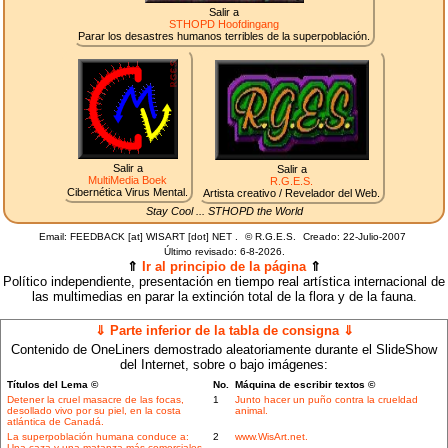
Salir a
STHOPD Hoofdingang
Parar los desastres humanos terribles de la superpoblación.
Salir a
Salir a
MultiMedia Boek
R.G.E.S.
Cibernética Virus Mental.
Artista creativo / Revelador del Web.
Stay Cool ... STHOPD the World
Email: FEEDBACK [at] WISART [dot] NET .
©
R.G.E.S.
Creado: 22-Julio-2007
Último revisado:
6-8-2026.
⇑
Ir al principio de la página
⇑
Político independiente, presentación en tiempo real artística internacional de
las multimedias en parar la extinción total de la flora y de la fauna.
⇓ Parte inferior de la tabla de consigna ⇓
Contenido de OneLiners demostrado aleatoriamente durante el SlideShow
del Internet, sobre o bajo imágenes:
Títulos del Lema ©
No.
Máquina de escribir textos ©
Detener la cruel masacre de las focas,
1
Junto hacer un puño contra la crueldad
desollado vivo por su piel, en la costa
animal.
atlántica de Canadá.
La superpoblación humana conduce a:
2
www.WisArt.net.
Una caza y una matanza más comerciales