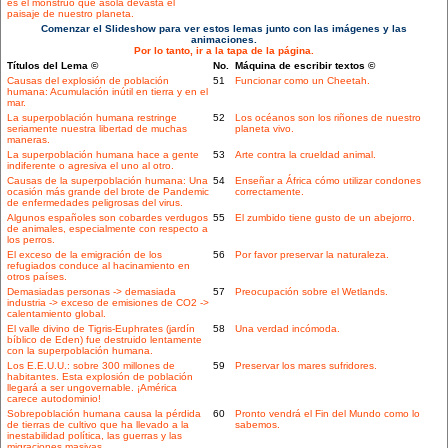
es el monstruo que asola devasta el
paisaje de nuestro planeta.
Comenzar el Slideshow para ver estos lemas junto con las imágenes y las
animaciones.
Por lo tanto, ir a la tapa de la página.
Títulos del Lema ©
No.
Máquina de escribir textos ©
Causas del explosión de población
51
Funcionar como un Cheetah.
humana: Acumulación inútil en tierra y en el
mar.
La superpoblación humana restringe
52
Los océanos son los riñones de nuestro
seriamente nuestra libertad de muchas
planeta vivo.
maneras.
La superpoblación humana hace a gente
53
Arte contra la crueldad animal.
indiferente o agresiva el uno al otro.
Causas de la superpoblación humana: Una
54
Enseñar a África cómo utilizar condones
ocasión más grande del brote de Pandemic
correctamente.
de enfermedades peligrosas del virus.
Algunos españoles son cobardes verdugos
55
El zumbido tiene gusto de un abejorro.
de animales, especialmente con respecto a
los perros.
El exceso de la emigración de los
56
Por favor preservar la naturaleza.
refugiados conduce al hacinamiento en
otros países.
Demasiadas personas -> demasiada
57
Preocupación sobre el Wetlands.
industria -> exceso de emisiones de CO2 ->
calentamiento global.
El valle divino de Tigris-Euphrates (jardín
58
Una verdad incómoda.
bíblico de Eden) fue destruido lentamente
con la superpoblación humana.
Los E.E.U.U.: sobre 300 millones de
59
Preservar los mares sufridores.
habitantes. Esta explosión de población
llegará a ser ungovernable. ¡América
carece autodominio!
Sobrepoblación humana causa la pérdida
60
Pronto vendrá el Fin del Mundo como lo
de tierras de cultivo que ha llevado a la
sabemos.
inestabilidad política, las guerras y las
migraciones masivas.