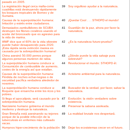
pasado en 2005.
La registración ilegal cerca mafia-como
39
Soy orgulloso ayudar a la naturaleza.
cuadrillas está destruyendo rápidamente
los bosques tropicales de Borneo y de
Sumatra.
Causas de la superpoblación humana:
40
¡Quedar Cool . . . STHOPD el mundo!
Irritación y estrés entre ciudadanos.
Demasiados zambullidores de SCUBA
41
Guardián de la paz, ahora por favor la
destruyen los filones coralinos usando el
naturaleza.
aceite del bronceado que es agresivo para
la vida de marina.
WWF dice que el 60% de la vida silvestre
42
¿Es la naturaleza futuro-prueba?
puede haber desaparecido para 2020.
¡Esta rápida sexta extinción masiva es
causada por la sobrepoblación humana!
China asesinó 50.000 perros porque
43
¿Dónde puede la vida salvaje pura
algunos personas murieron de rabia.
sobrevivir?
La superpoblación humana conduce a:
44
Revolucionar el mundo: STHOPD él.
Consumición de combustible de aumento,
costes de la energía así que estallan.
Causas de la superpoblación humana:
45
Activismo ambiental para la naturaleza.
Pérdida de noches echar-negras o de
oscuridad pacífica verdadera alrededor de
nosotros.
La superpoblación humana conduce a:
46
Buscador de la verdad, por favor, salvar la
Boquete que ensancha entre los ricos y los
naturaleza.
pobres.
Si llega el apocalipsis, será causado por la
47
Evolución: la visión verdadero sobre
sobrepoblación humana.
existencia.
Narcisismo humano gobierna el mundo
48
Preservar la sabana asoleada.
moderno y destruye la naturaleza.
Gran Bretaña está asesinando su tejones
49
La realidad brutale nos despertará.
porque de la posible infección de la
tuberculosis en enfermos más cultivado
vacas.
Humanos hiper-crecimiento de la población
50
Dejar los ecosistemas crecer en el futuro.