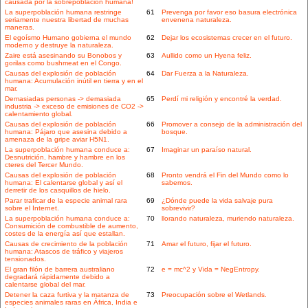
causada por la sobrepoblación humana!
La superpoblación humana restringe
61
Prevenga por favor eso basura electrónica
seriamente nuestra libertad de muchas
envenena naturaleza.
maneras.
El egoísmo Humano gobierna el mundo
62
Dejar los ecosistemas crecer en el futuro.
moderno y destruye la naturaleza.
Zaire está asesinando su Bonobos y
63
Aullido como un Hyena feliz.
gorilas como bushmeat en el Congo.
Causas del explosión de población
64
Dar Fuerza a la Naturaleza.
humana: Acumulación inútil en tierra y en el
mar.
Demasiadas personas -> demasiada
65
Perdí mi religión y encontré la verdad.
industria -> exceso de emisiones de CO2 ->
calentamiento global.
Causas del explosión de población
66
Promover a consejo de la administración del
humana: Pájaro que asesina debido a
bosque.
amenaza de la gripe aviar H5N1.
La superpoblación humana conduce a:
67
Imaginar un paraíso natural.
Desnutrición, hambre y hambre en los
cteres del Tercer Mundo.
Causas del explosión de población
68
Pronto vendrá el Fin del Mundo como lo
humana: El calentarse global y así el
sabemos.
derretir de los casquillos de hielo.
Parar traficar de la especie animal rara
69
¿Dónde puede la vida salvaje pura
sobre el Internet.
sobrevivir?
La superpoblación humana conduce a:
70
llorando naturaleza, muriendo naturaleza.
Consumición de combustible de aumento,
costes de la energía así que estallan.
Causas de crecimiento de la población
71
Amar el futuro, fijar el futuro.
humana: Atascos de tráfico y viajeros
tensionados.
El gran filón de barrera australiano
72
e = mc^2 y Vida = NegEntropy.
degradará rápidamente debido a
calentarse global del mar.
Detener la caza furtiva y la matanza de
73
Preocupación sobre el Wetlands.
especies animales raras en África, India e