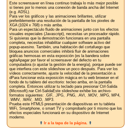
Este screensaver en línea continuo trabaja lo más mejor posible
si tienes por lo menos una conexión de banda ancha del Internet
(e.g. ADSL).
Para ver los gráficos y las animaciones brillantes, utilizar
preferiblemente una resolución de la pantalla de los pixeles de
XGA (1024 x 768) o más arriba.
Para un espectáculo fluido de animaciones junto con los efectos
visuales especiales (Javascript), necesitas un procesador rápido.
Si quisieras que la demostración funcionara en una pantalla
completa, necesitas inhabilitar cualquier software activo del
popup-asesino. También, una habitación del cortafuego que
bloquea anuncios comerciales inhibirá fluir de animaciones
gráficas hermosas en esta exposición (es la bandera sobre
agitaApagar por favor el screensaver del defecto en tu
computadora (o ajustar la gestión de la energía), porque puede ser
que interfiera con este slideshow un poco después. Para ver los
vídeos correctamente, ajuste la velocidad de la presentación a
dPara funcionar esta exposición mágica en tu web browser en el
fondo de tu tablero del escritorio: tecleo arriba, en la pantalla
completa. Entonces utilizar tu teclado para presionar Ctrl-Salida
(Microsoft).nar Ctrl-SalidaEste slideshow exhibe los archivo-
formatos siguientes: .GIF, .JPG, .PNG, .AVI, .MOV, .MPG, MP4,
.WMV, .WAV, .MID, .MP3.
Prueba este HTML5 presentación de diapositivas en tu tableta
WiFi, Smartphone, o smart TV y comprobarlo por ti mismo que los
efectos especiales funcionará en su dispositivo de Internet
moderno.
⇑
Ir a la tapa de la página.
⇑