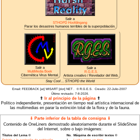
Salir a
STHOPD Hoofdingang
Parar los desastres humanos terribles de la superpoblación.
Salir a
Salir a
MultiMedia Boek
R.G.E.S.
Cibernética Virus Mental.
Artista creativo / Revelador del Web.
Stay Cool ... STHOPD the World
Email: FEEDBACK [at] WISART [dot] NET .
©
R.G.E.S.
Creado: 22-Julio-2007
Último revisado:
7-8-2026.
⇑
Ir al principio de la página
⇑
Político independiente, presentación en tiempo real artística internacional de
las multimedias en parar la extinción total de la flora y de la fauna.
⇓ Parte inferior de la tabla de consigna ⇓
Contenido de OneLiners demostrado aleatoriamente durante el SlideShow
del Internet, sobre o bajo imágenes:
Títulos del Lema ©
No.
Máquina de escribir textos ©
Debido a la explosión de población
1
Lucha como un tigre.