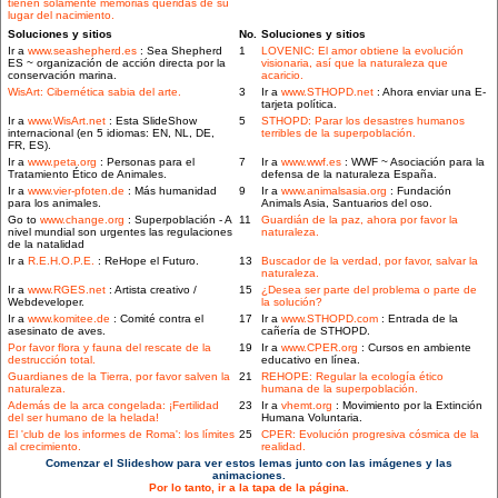
tienen solamente memorias queridas de su
lugar del nacimiento.
Soluciones y sitios
No.
Soluciones y sitios
Ir a
www.seashepherd.es
: Sea Shepherd
1
LOVENIC: El amor obtiene la evolución
ES ~ organización de acción directa por la
visionaria, así que la naturaleza que
conservación marina.
acaricio.
WisArt: Cibernética sabia del arte.
3
Ir a
www.STHOPD.net
: Ahora enviar una E-
tarjeta política.
Ir a
www.WisArt.net
: Esta SlideShow
5
STHOPD: Parar los desastres humanos
internacional (en 5 idiomas: EN, NL, DE,
terribles de la superpoblación.
FR, ES).
Ir a
www.peta.org
: Personas para el
7
Ir a
www.wwf.es
: WWF ~ Asociación para la
Tratamiento Ético de Animales.
defensa de la naturaleza España.
Ir a
www.vier-pfoten.de
: Más humanidad
9
Ir a
www.animalsasia.org
: Fundación
para los animales.
Animals Asia, Santuarios del oso.
Go to
www.change.org
: Superpoblación - A
11
Guardián de la paz, ahora por favor la
nivel mundial son urgentes las regulaciones
naturaleza.
de la natalidad
Ir a
R.E.H.O.P.E.
: ReHope el Futuro.
13
Buscador de la verdad, por favor, salvar la
naturaleza.
Ir a
www.RGES.net
: Artista creativo /
15
¿Desea ser parte del problema o parte de
Webdeveloper.
la solución?
Ir a
www.komitee.de
: Comité contra el
17
Ir a
www.STHOPD.com
: Entrada de la
asesinato de aves.
cañería de STHOPD.
Por favor flora y fauna del rescate de la
19
Ir a
www.CPER.org
: Cursos en ambiente
destrucción total.
educativo en línea.
Guardianes de la Tierra, por favor salven la
21
REHOPE: Regular la ecología ético
naturaleza.
humana de la superpoblación.
Además de la arca congelada: ¡Fertilidad
23
Ir a
vhemt.org
: Movimiento por la Extinción
del ser humano de la helada!
Humana Voluntaria.
El 'club de los informes de Roma': los límites
25
CPER: Evolución progresiva cósmica de la
al crecimiento.
realidad.
Comenzar el Slideshow para ver estos lemas junto con las imágenes y las
animaciones.
Por lo tanto, ir a la tapa de la página.