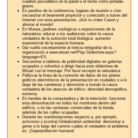
cuadros psicodélico en la pared o el techo como pintada-
gramo.
En pasillos de la conferencia, lugares de reunión o cine:
secuestrar el beamer/el proyector y conectarlo a través del
Internet con esta presentación. ¡Asir tu vídeo Canon y
ahorrar el mundo!
En Musea, jardines zoológicos o exposiciones de la
naturaleza: educar a tus audiencias sobre la causa
verdadera de la extinción total biológica: aumento
exponencial de la especie humana.
Dar vuelta secretamente al noticia telegrafiar de tu
organización a www.wisart.net/Play-Slideshow.aspx?
language=ES.
Secuestrar a tableros de publicidad digitales en galerías
ocupados y volverlos a dirigir hacia este slideshow de
Wisart con el mensaje: Por favor excepto la naturaleza.
Pellizcar la línea de la conexión de datos de los pilares
gráficos electrónicos de la presentación en ciudades o a lo
largo de las carreteras y demostrar a mundo la causa
verdadera de los atascos de tráfico: densidad demográfica
extrema.
En tiendas de la computadora y de la televisión: funcionar
esta demostración en todos los monitores dentro del
edificio, o en las ventanas comerciales de la tienda
además de las calles ocupadas.
Durante las manifestaciones respecto a, por ejemplo,
activismo o (contra) Globalization ambiental: demostrar a
gente a lo largo del camino cuáles el verdadero el problema
es: ¡Superpoblación humana!