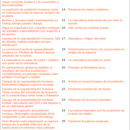
mayor consumo humano y la conversión a
bio-combustible.
La explosión de población humana causa
14
Preservar los mares sufridores.
un holocausto entre la especie animal y de
la planta.
Borneo y Sumatra están exterminando su
15
La naturaleza está muriendo por todo el
Orang salvaje pasado Utangs.
mundo.
Algunos españoles son cobardes verdugos
16
Arte contra la crueldad animal.
de animales, especialmente con respecto a
los perros.
Causas de la superpoblación humana: Tala
17
Naturaleza: Origen del amor.
de árboles, habitat animales así que
disminuyen.
La consecuencia de la superpoblación
18
Conformarte por favor con acto puesto en
humana es: Pérdida de libertad spacial
peligro de la especie.
alrededor de nosotros.
La naturaleza es parte de usted / ustedes
19
La naturaleza necesita su amor.
son parte de la naturaleza.
El calentamiento global es también el
20
Proteger el Permafrost puro.
resultado de muchos pueblecitos
convirtiéndose en grandes ciudades calor-
pérdida d'hormigón y asfalto.
Causas de la superpoblación humana:
21
Animar el control humano de la población.
Extremismo religioso y guerra terroristic.
Causas de la superpoblación humana:
22
Promover el protocolo de Kyoto.
Tierra escasa del excedente de la guerra
de la característica entre Israel y Palestina.
Causas de la superpoblación humana:
23
Alimentar los recursos naturales.
Emisión abundante del CO2 y del metano y
así el calentarse global.
Causas del explosión de población
24
Las selvas tropicales son los pulmones de
humana: Desempleo despiadado de la
la tierra de madre.
competición y del aumento del trabajo.
Gran Bretaña está asesinando su tejones
25
Preservar la sabana asoleada.
porque de la posible infección de la
tuberculosis en enfermos más cultivado