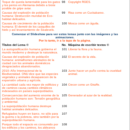
Toque de queda lamentable para los gatos
98
Copyright RGES.
y los perros en Alemania debido a brote
posible de gripe aviar.
Causas del explosión de población
99
Risa como un Cuckabaroo.
humana: Destrucción mundial de Eco-
habitat delicados.
Causas de crecimiento de la población
100
Mosca como un águila.
humana: El derretir de los casquillos de
hielo y así levantamiento de Sealevels.
Comenzar el Slideshow para ver estos lemas junto con las imágenes y las
animaciones.
Por lo tanto, ir a la tapa de la página.
Títulos del Lema ©
No.
Máquina de escribir textos ©
La autogratificación humana gobierna el
101
Liberar la flora y la fauna.
mundo moderno y destruye la naturaleza.
Causas del explosión de población
102
El secreto de la vida.
humana: animalhomes atestados de la
ciudad con los animales domésticos
desgraciados abandonados.
2010: Año Internacional de la
103
Junto hacer un puño contra la crueldad
Biodiversidad. ONU dice que las especies
animal.
vegetales y animales desaparecen de la
expansión urbana y agrícola.
La cantidad cada vez mayor de edificios y
104
Crecer como un Giraffe.
de caminos causa cambios climáticos
indeseados en países superpoblados.
Consecuencias del aumento enorme de la
105
Generador al azar de la realidad.
población humano son: Tensión geográfica
y ambiental.
La superpoblación humana destruye
106
habitat animales delicados.
Refugiados huyen en barco, no sólo para
107
la guerra o la pobreza, sino también por la
superpoblación humana.
Porque todo el espacio es consumido por
108
los edificios y los caminos, los aldeanos