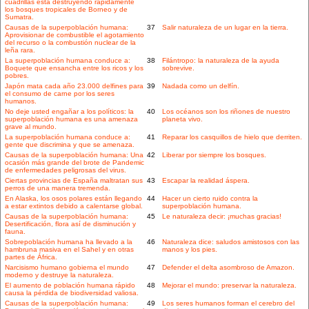
cuadrillas está destruyendo rápidamente
los bosques tropicales de Borneo y de
Sumatra.
Causas de la superpoblación humana:
37
Salir naturaleza de un lugar en la tierra.
Aprovisionar de combustible el agotamiento
del recurso o la combustión nuclear de la
leña rara.
La superpoblación humana conduce a:
38
Filántropo: la naturaleza de la ayuda
Boquete que ensancha entre los ricos y los
sobrevive.
pobres.
Japón mata cada año 23.000 delfines para
39
Nadada como un delfín.
el consumo de carne por los seres
humanos.
No deje usted engañar a los políticos: la
40
Los océanos son los riñones de nuestro
superpoblación humana es una amenaza
planeta vivo.
grave al mundo.
La superpoblación humana conduce a:
41
Reparar los casquillos de hielo que derriten.
gente que discrimina y que se amenaza.
Causas de la superpoblación humana: Una
42
Liberar por siempre los bosques.
ocasión más grande del brote de Pandemic
de enfermedades peligrosas del virus.
Ciertas provincias de España maltratan sus
43
Escapar la realidad áspera.
perros de una manera tremenda.
En Alaska, los osos polares están llegando
44
Hacer un cierto ruido contra la
a estar extintos debido a calentarse global.
superpoblación humana.
Causas de la superpoblación humana:
45
Le naturaleza decir: ¡muchas gracias!
Desertificación, flora así de disminución y
fauna.
Sobrepoblación humana ha llevado a la
46
Naturaleza dice: saludos amistosos con las
hambruna masiva en el Sahel y en otras
manos y los pies.
partes de África.
Narcisismo humano gobierna el mundo
47
Defender el delta asombroso de Amazon.
moderno y destruye la naturaleza.
El aumento de población humana rápido
48
Mejorar el mundo: preservar la naturaleza.
causa la pérdida de biodiversidad valiosa.
Causas de la superpoblación humana:
49
Los seres humanos forman el cerebro del