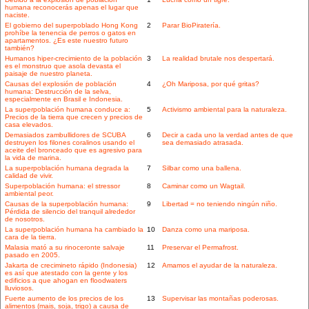
humana reconocerás apenas el lugar que
naciste.
El gobierno del superpoblado Hong Kong
2
Parar BioPiratería.
prohíbe la tenencia de perros o gatos en
apartamentos. ¿Es este nuestro futuro
también?
Humanos hiper-crecimiento de la población
3
La realidad brutale nos despertará.
es el monstruo que asola devasta el
paisaje de nuestro planeta.
Causas del explosión de población
4
¿Oh Mariposa, por qué gritas?
humana: Destrucción de la selva,
especialmente en Brasil e Indonesia.
La superpoblación humana conduce a:
5
Activismo ambiental para la naturaleza.
Precios de la tierra que crecen y precios de
casa elevados.
Demasiados zambullidores de SCUBA
6
Decir a cada uno la verdad antes de que
destruyen los filones coralinos usando el
sea demasiado atrasada.
aceite del bronceado que es agresivo para
la vida de marina.
La superpoblación humana degrada la
7
Silbar como una ballena.
calidad de vivir.
Superpoblación humana: el stressor
8
Caminar como un Wagtail.
ambiental peor.
Causas de la superpoblación humana:
9
Libertad = no teniendo ningún niño.
Pérdida de silencio del tranquil alrededor
de nosotros.
La superpoblación humana ha cambiado la
10
Danza como una mariposa.
cara de la tierra.
Malasia mató a su rinoceronte salvaje
11
Preservar el Permafrost.
pasado en 2005.
Jakarta de crecimineto rápido (Indonesia)
12
Amamos el ayudar de la naturaleza.
es así que atestado con la gente y los
edificios a que ahogan en floodwaters
lluviosos.
Fuerte aumento de los precios de los
13
Supervisar las montañas poderosas.
alimentos (mais, soja, trigo) a causa de