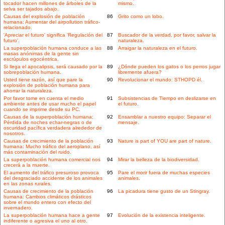
tocador hacen millones de árboles de la
mismo.
selva ser tajados abajo.
Causas del explosión de población
86
Grito como un lobo.
humana: Aumentar del airpollution tráfico-
relacionado.
'Apreciar el futuro' significa 'Regulación del
87
Buscador de la verdad, por favor, salvar la
futuro'.
naturaleza.
La superpoblación humana conduce a las
88
Arraigar la naturaleza en el futuro.
masas anónimas de la gente sin
escrúpulos egocéntrica.
Si llega el apocalipsis, será causado por la
89
¿Dónde pueden los gatos o los perros jugar
sobrepoblación humana.
libremente afuera?
Usted tiene razón, así que pare la
90
Revolucionar el mundo: STHOPD él.
explosión de población humana para
ahorrar la naturaleza.
Por favor tome en cuenta el medio
91
Subsistencias de Tiempo en deslizarse en
ambiente antes de usar mucho el papel
el futuro.
cuando se imprime desde su PC.
Causas de la superpoblación humana:
92
Ensamblar a nuestro equipo: Separar el
Pérdida de noches echar-negras o de
mensaje.
oscuridad pacífica verdadera alrededor de
nosotros.
Causas de crecimiento de la población
93
Nature is part of YOU are part of nature.
humana: Mucho tráfico del aeroplano, así
más contaminación del ruido.
La superpoblación humana comercial nos
94
Mirar la belleza de la biodiversidad.
crecerá a la muerte.
El aumento del tráfico presuroso provoca
95
Pare el morir fuera de muchas especies
del desgraciado accidente de los animales
animales.
en las zonas rurales.
Causas de crecimiento de la población
96
La picadura tiene gusto de un Stingray.
humana: Cambios climáticos drásticos
sobre el mundo entero con efecto del
invernadero.
La superpoblación humana hace a gente
97
Evolución de la existencia inteligente.
indiferente o agresiva el uno al otro.