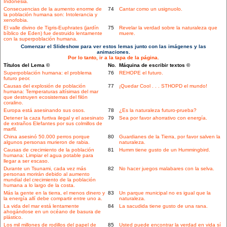
Indonesia.
Consecuencias de la aumento enorme de
74
Cantar como un usignuolo.
la población humana son: Intolerancia y
xenofobia.
El valle divino de Tigris-Euphrates (jardín
75
Revelar la verdad sobre la naturaleza que
bíblico de Eden) fue destruido lentamente
muere.
con la superpoblación humana.
Comenzar el Slideshow para ver estos lemas junto con las imágenes y las
animaciones.
Por lo tanto, ir a la tapa de la página.
Títulos del Lema ©
No.
Máquina de escribir textos ©
Superpoblación humana: el problema
76
REHOPE el futuro.
futuro peor.
Causas del explosión de población
77
¡Quedar Cool . . . STHOPD el mundo!
humana: Temperaturas altísimas del mar
que destruyen ecosistemas del filón
coralino.
Europa está asesinando sus osos.
78
¿Es la naturaleza futuro-prueba?
Detener la caza furtiva ilegal y el asesinato
79
Sea por favor ahorrativo con energía.
de extraños Elefantes por sus colmillos de
marfil.
China asesinó 50.000 perros porque
80
Guardianes de la Tierra, por favor salven la
algunos personas murieron de rabia.
naturaleza.
Causas de crecimiento de la población
81
Humm tiene gusto de un Hummingbird.
humana: Limpiar el agua potable para
llegar a ser escaso.
Durante un Tsunami, cada vez más
82
No hacer juegos malabares con la selva.
personas morirán debido al aumento
mundial del crecimiento de la población
humana a lo largo de la costa.
Más la gente en la tierra, el menos dinero y
83
Un parque municipal no es igual que la
la energía allí debe compartir entre uno a.
naturaleza.
La vida del mar está lentamente
84
La sacudida tiene gusto de una rana.
ahogándose en un océano de basura de
plástico.
Los mil millones de rodillos del papel de
85
Usted puede encontrar la verdad en vida sí