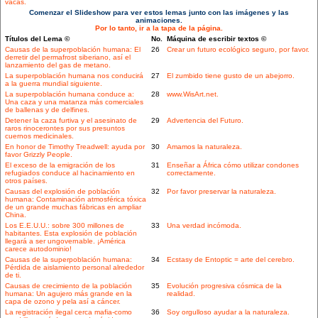
vacas.
Comenzar el Slideshow para ver estos lemas junto con las imágenes y las
animaciones.
Por lo tanto, ir a la tapa de la página.
Títulos del Lema ©
No.
Máquina de escribir textos ©
Causas de la superpoblación humana: El
26
Crear un futuro ecológico seguro, por favor.
derretir del permafrost siberiano, así el
lanzamiento del gas de metano.
La superpoblación humana nos conducirá
27
El zumbido tiene gusto de un abejorro.
a la guerra mundial siguiente.
La superpoblación humana conduce a:
28
www.WisArt.net.
Una caza y una matanza más comerciales
de ballenas y de delfines.
Detener la caza furtiva y el asesinato de
29
Advertencia del Futuro.
raros rinocerontes por sus presuntos
cuernos medicinales.
En honor de Timothy Treadwell: ayuda por
30
Amamos la naturaleza.
favor Grizzly People.
El exceso de la emigración de los
31
Enseñar a África cómo utilizar condones
refugiados conduce al hacinamiento en
correctamente.
otros países.
Causas del explosión de población
32
Por favor preservar la naturaleza.
humana: Contaminación atmosférica tóxica
de un grande muchas fábricas en ampliar
China.
Los E.E.U.U.: sobre 300 millones de
33
Una verdad incómoda.
habitantes. Esta explosión de población
llegará a ser ungovernable. ¡América
carece autodominio!
Causas de la superpoblación humana:
34
Ecstasy de Entoptic = arte del cerebro.
Pérdida de aislamiento personal alrededor
de ti.
Causas de crecimiento de la población
35
Evolución progresiva cósmica de la
humana: Un agujero más grande en la
realidad.
capa de ozono y pela así a cáncer.
La registración ilegal cerca mafia-como
36
Soy orgulloso ayudar a la naturaleza.