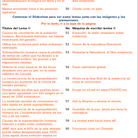
Desestabilización ecológica en tierra y en el
dios inmanente.
mar.
Masiva anonimato hace a las personas
50
Charla como un palo.
agresivas.
Comenzar el Slideshow para ver estos lemas junto con las imágenes y las
animaciones.
Por lo tanto, ir a la tapa de la página.
Títulos del Lema ©
No.
Máquina de escribir textos ©
Causas de crecimiento de la población
51
Evolución: la visión verdadero sobre
humana: Bio-industria intensiva, así miseria
existencia.
innecesaria del ganado.
Utilizar los condones para evitar embarazo
52
Futuro de la naturaleza floreciente.
indeseado.
Sobrepoblación humana causa la pérdida
53
Respetar la Naturaleza, el Dios inmanente.
de tierras de cultivo que ha llevado a la
inestabilidad política, las guerras y las
migraciones masivas.
Detener la cruel masacre de las focas,
54
Parar calentarse global.
desollado vivo por su piel, en la costa
atlántica de Canadá.
La consecuencia de la superpoblación
55
Ahora es la fase final de la existencia tal
humana es: Aumento de la cintura de
como la conocemos.
metales pesados.
Donde están los días que podrías tener
56
Enviar un eCard en www.STHOPD.net.
una tarde agradable con 100 amigos en el
stead de 1000 extranjeros.
La epidemia mundial de coronavirus es
57
Asir tu Beamer y ahorrar el mundo.
más rápida en áreas superpobladas.
La consecuencia de la superpoblación
58
Guardián de la paz, ahora por favor la
humana es: Contaminación severa de los
naturaleza.
ríos y de los mares.
Causas de la superpoblación humana:
59
La verdad está hacia fuera allí . . .
Irritación y estrés entre ciudadanos.
WWF dice que el 60% de la vida silvestre
60
Funcionar como un Cheetah.
puede haber desaparecido para 2020.
¡Esta rápida sexta extinción masiva es