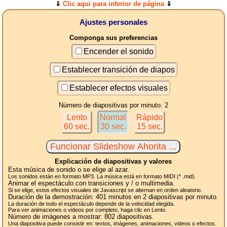
⇓
Clic aqui para inferior de página
⇓
Ajustes personales
Componga sus preferencias
Encender el sonido
Establecer transición de diapos
Establecer efectos visuales
Número de diapositivas por minuto: 2
Lento
Normal
Rápido
60 sec.
30 sec.
15 sec.
Explicación de diapositivas y valores
Esta música de sonido o se elige al azar.
Los sonidos están en formato MP3. La música está en formato MIDI (* .mid).
Animar el espectáculo con transiciones y / o multimedia.
Si se elige, estos efectos visuales de Javascript se alternan en orden aleatorio.
Duración de la demostración:
401
minutos en 2
diapositivas
por minuto.
La duración de todo el espectáculo depende de la velocidad elegida.
Para ver animaciones o videos por completo, haga clic en Lento.
Número de imágenes a mostrar:
802
diapositivas.
Una diapositiva puede consistir en: textos, imágenes, animaciones, videos o efectos.